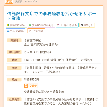
未読
掲載日
2026/08/06
信託銀行支店での事務経験を活かせるサポー
ト業務
職種未経験OK
交通費別途支給あり
土日祝日が休み
残業なし
WEB登録OK
紹介予定派遣
名古屋市中区
勤務地
金山(愛知県)駅から徒歩3分
月～金（土日祝休み）
曜日頻度
8:50～17:10 （実働7時間20分）休憩60分 ※残業なし
時間
【急募】即日～最長6ヶ月の派遣期間後、直接雇用予定で
期間
す。 ※スタート日相談OK！
時給1550円
時給
交通費
交通費規定に基づき交通費支給
【信託銀行支店での事務経験を活かせるサポート業務】伝
仕事内容
票精査専用端末での照会・入力諸届の受付ハイカウン…