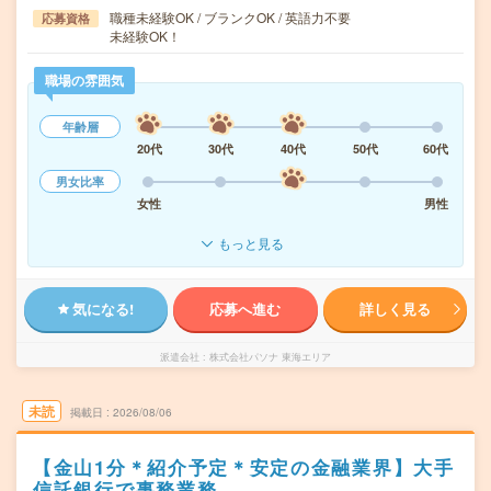
職種未経験OK / ブランクOK / 英語力不要
応募資格
未経験OK！
職場の雰囲気
年齢層
20代
30代
40代
50代
60代
男女比率
女性
男性
もっと見る
気になる!
応募へ進む
詳しく見る
派遣会社
株式会社パソナ 東海エリア
未読
掲載日
2026/08/06
【金山1分＊紹介予定＊安定の金融業界】大手
信託銀行で事務業務