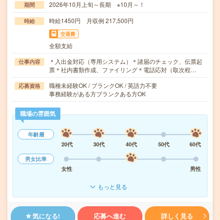
2026年10月上旬～長期 ※10月～！
期間
時給1450円 月収例 217,500円
時給
交通費
全額支給
＊入出金対応（専用システム）＊諸届のチェック、伝票起
仕事内容
票＊社内書類作成、ファイリング＊電話応対（取次程…
職種未経験OK / ブランクOK / 英語力不要
応募資格
事務経験がある方ブランクある方OK
職場の雰囲気
年齢層
20代
30代
40代
50代
60代
男女比率
女性
男性
もっと見る
気になる!
応募へ進む
詳しく見る