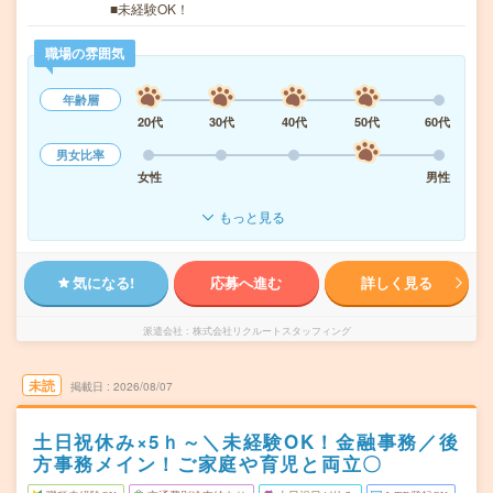
■未経験OK！
職場の雰囲気
年齢層
20代
30代
40代
50代
60代
男女比率
女性
男性
もっと見る
気になる!
応募へ進む
詳しく見る
派遣会社
株式会社リクルートスタッフィング
未読
掲載日
2026/08/07
土日祝休み×5ｈ～＼未経験OK！金融事務／後
方事務メイン！ご家庭や育児と両立〇