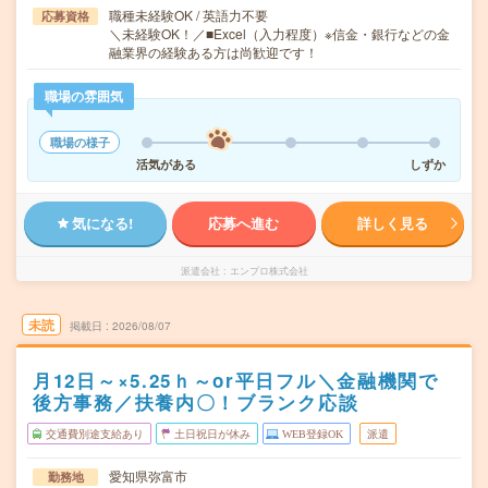
職種未経験OK / 英語力不要
応募資格
＼未経験OK！／■Excel（入力程度）※信金・銀行などの金
融業界の経験ある方は尚歓迎です！
職場の雰囲気
職場の様子
活気がある
しずか
気になる!
応募へ進む
詳しく見る
派遣会社
エンプロ株式会社
未読
掲載日
2026/08/07
月12日～×5.25ｈ～or平日フル＼金融機関で
後方事務／扶養内〇！ブランク応談
交通費別途支給あり
土日祝日が休み
WEB登録OK
派遣
愛知県弥富市
勤務地