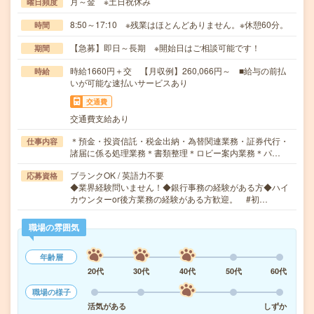
月～金 ※土日祝休み
曜日頻度
8:50～17:10 ※残業はほとんどありません。※休憩60分。
時間
【急募】即日～長期 ※開始日はご相談可能です！
期間
時給1660円＋交 【月収例】260,066円～ ■給与の前払
時給
いが可能な速払いサービスあり
交通費
交通費支給あり
＊預金・投資信託・税金出納・為替関連業務・証券代行・
仕事内容
諸届に係る処理業務＊書類整理＊ロビー案内業務＊パ…
ブランクOK / 英語力不要
応募資格
◆業界経験問いません！◆銀行事務の経験がある方◆ハイ
カウンターor後方業務の経験がある方歓迎。 #初…
職場の雰囲気
年齢層
20代
30代
40代
50代
60代
職場の様子
活気がある
しずか