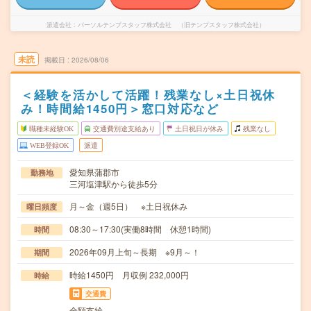
派遣会社
パーソルテンプスタッフ株式会社 （旧テンプスタッフ株式会社）
未読
掲載日
2026/08/06
＜経験を活かして活躍！残業なし×土日祝休
み！時間給1450円＞窓口対応など
職種未経験OK
交通費別途支給あり
土日祝日が休み
残業なし
WEB登録OK
派遣
愛知県蒲郡市
勤務地
三河塩津駅から徒歩5分
月～金（週5日） ※土日祝休み
曜日頻度
08:30～17:30(実働8時間 休憩1時間)
時間
2026年09月上旬～長期 ※9月～！
期間
時給1450円 月収例 232,000円
時給
交通費
全額支給