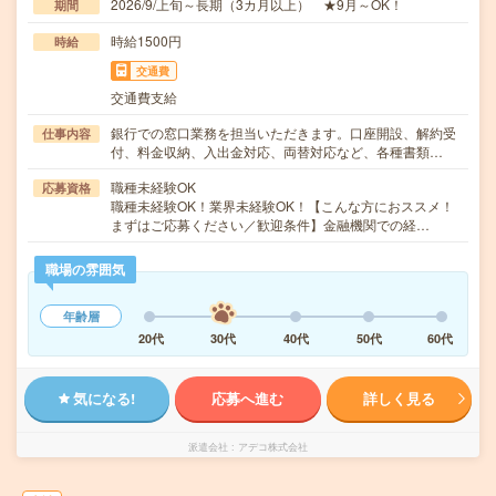
2026/9/上旬～長期（3カ月以上） ★9月～OK！
期間
時給1500円
時給
交通費
交通費支給
銀行での窓口業務を担当いただきます。口座開設、解約受
仕事内容
付、料金収納、入出金対応、両替対応など、各種書類…
職種未経験OK
応募資格
職種未経験OK！業界未経験OK！【こんな方におススメ！
まずはご応募ください／歓迎条件】金融機関での経…
職場の雰囲気
年齢層
20代
30代
40代
50代
60代
気になる!
応募へ進む
詳しく見る
派遣会社
アデコ株式会社