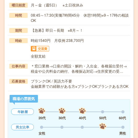
月～金（週5日） ※土日祝休み
曜日頻度
08:45～17:30(実働7時間45分 休憩1時間)※9～17時の相談
時間
OK
【急募】即日～長期 ※8月～！
期間
時給1540円 月収例 238,700円
時給
交通費
全額支給
＊窓口業務→口座の開設・解約・入出金、各種届出受付→
仕事内容
税金や公共料金の納付、各種振込対応→住所変更の受…
ブランクOK / 英語力不要
応募資格
金融業界での経験がある方※ブランクOKブランクある方OK
職場の雰囲気
年齢層
20代
30代
40代
50代
60代
男女比率
女性
男性