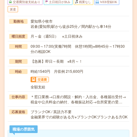
交通費別途支給あり
土日祝日が休み
残業なし
WEB登録OK
派遣
愛知県小牧市
勤務地
岩倉(愛知県)駅から徒歩25分／間内駅から車14分
月～金（週5日） ※土日祝休み
曜日頻度
09:00～17:00(実働7時間 休憩1時間)※8時45分～17時30
時間
分の相談OK
【急募】即日～長期 ※8月～！
期間
時給1540円 月収例 215,600円
時給
交通費
全額支給
＊窓口業務→口座の開設・解約・入出金、各種届出受付→
仕事内容
税金や公共料金の納付、各種振込対応→住所変更の受…
ブランクOK / 英語力不要
応募資格
金融業界での経験がある方※ブランクOKブランクある方OK
職場の雰囲気