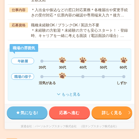
＊入出金や振込などの窓口対応業務＊各種届出や変更手続
仕事内容
きの受付対応＊伝票内容の確認や専用端末入力＊後方…
職種未経験OK / ブランクOK / 英語力不要
応募資格
＊未経験の方歓迎＊未経験の方でも安心スタート！・登録
時、キャリアを一緒に考える面談（電話面談の場合）…
職場の雰囲気
年齢層
20代
30代
40代
50代
60代
職場の様子
活気がある
しずか
もっと見る
気になる!
応募へ進む
詳しく見る
派遣会社
パーソルテンプスタッフ株式会社 （旧テンプスタッフ株式会社）