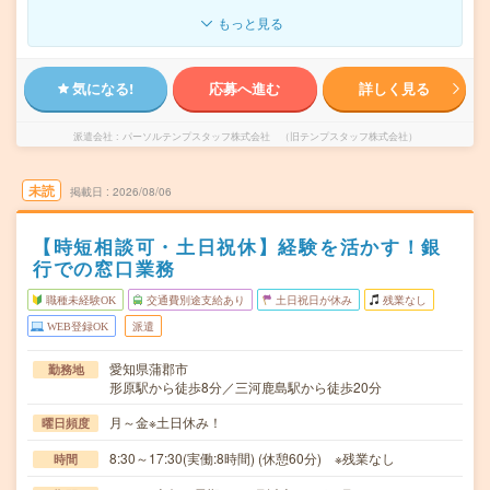
もっと見る
気になる!
応募へ進む
詳しく見る
派遣会社
パーソルテンプスタッフ株式会社 （旧テンプスタッフ株式会社）
未読
掲載日
2026/08/06
【時短相談可・土日祝休】経験を活かす！銀
行での窓口業務
職種未経験OK
交通費別途支給あり
土日祝日が休み
残業なし
WEB登録OK
派遣
愛知県蒲郡市
勤務地
形原駅から徒歩8分／三河鹿島駅から徒歩20分
月～金※土日休み！
曜日頻度
8:30～17:30(実働:8時間) (休憩60分) ※残業なし
時間