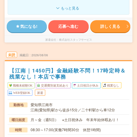
もっと見る
気になる!
応募へ進む
詳しく見る
派遣会社
株式会社スタッフサービス
未読
掲載日
2026/08/06
【江南｜1450円】金融経験不問！17時定時＆
残業なし！本店で事務
職種未経験OK
交通費別途支給あり
土日祝日が休み
残業なし
WEB登録OK
派遣
愛知県江南市
勤務地
江南(愛知県)駅から徒歩15分／二十軒駅から車12分
月～金（週5日） ※土日祝休み 年末年始休暇あり！
曜日頻度
08:30～17:00(実働7時間30分 休憩1時間)
時間