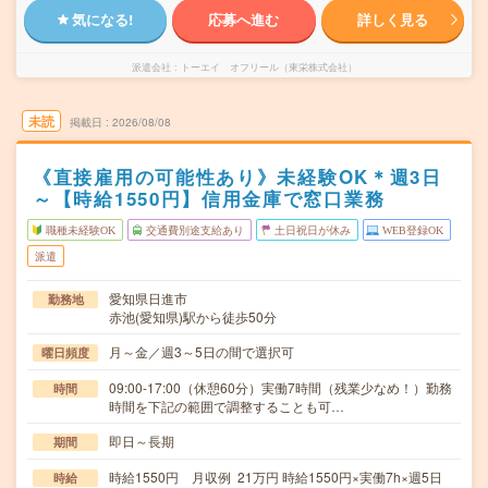
気になる!
応募へ進む
詳しく見る
派遣会社
トーエイ オフリール（東栄株式会社）
未読
掲載日
2026/08/08
《直接雇用の可能性あり》未経験OK＊週3日
～【時給1550円】信用金庫で窓口業務
職種未経験OK
交通費別途支給あり
土日祝日が休み
WEB登録OK
派遣
愛知県日進市
勤務地
赤池(愛知県)駅から徒歩50分
月～金／週3～5日の間で選択可
曜日頻度
09:00-17:00（休憩60分）実働7時間（残業少なめ！）勤務
時間
時間を下記の範囲で調整することも可…
即日～長期
期間
時給1550円 月収例 21万円 時給1550円×実働7h×週5日
時給