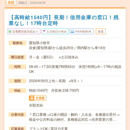
未読
掲載日
2026/08/06
【高時給1540円】長期！信用金庫の窓口！残
業なし！17時台定時
交通費別途支給あり
土日祝日が休み
WEB登録OK
派遣
愛知県小牧市
勤務地
岩倉(愛知県)駅から徒歩25分／間内駅から車14分
月～金（週5日） ※土日祝休み
曜日頻度
08:45～17:30(実働7時間45分 休憩1時間)※9～17時の相談
時間
OK
2026年09月上旬～長期 ※9月～！
期間
時給1540円 月収例 238,700円
時給
交通費
全額支給
＊窓口業務→口座の開設・解約・入出金、各種届出受付→
仕事内容
税金や公共料金の納付、各種振込対応→住所変更の受…
ブランクOK / 英語力不要
応募資格