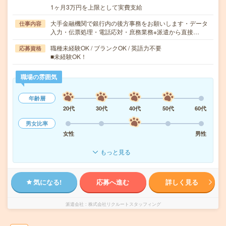
1ヶ月3万円を上限として実費支給
大手金融機関で銀行内の後方事務をお願いします・データ
仕事内容
入力・伝票処理・電話応対・庶務業務※派遣から直接…
職種未経験OK / ブランクOK / 英語力不要
応募資格
■未経験OK！
職場の雰囲気
年齢層
20代
30代
40代
50代
60代
男女比率
女性
男性
もっと見る
気になる!
応募へ進む
詳しく見る
派遣会社
株式会社リクルートスタッフィング