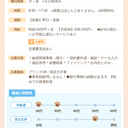
月～金 ※土日祝休み
曜日頻度
8:30～17:30 ※残業はほとんどありません。※休憩60分。
時間
【急募】即日～長期
期間
時給1600円＋交 【月収例】256,000円～ ■給与の前払
時給
いが可能な速払いサービスあり
交通費
交通費支給あり
＊融資関連事務（裏方）＊契約書作成・確認＊データ入力
仕事内容
＊備品管理＊経費精算＊ファイリング＊社内外とのや…
ブランクOK / 英語力不要
応募資格
◆業界経験問いません！◆銀行事務の経験がある方 #初
めての派遣歓迎
職場の雰囲気
年齢層
20代
30代
40代
50代
60代
男女比率
女性
男性