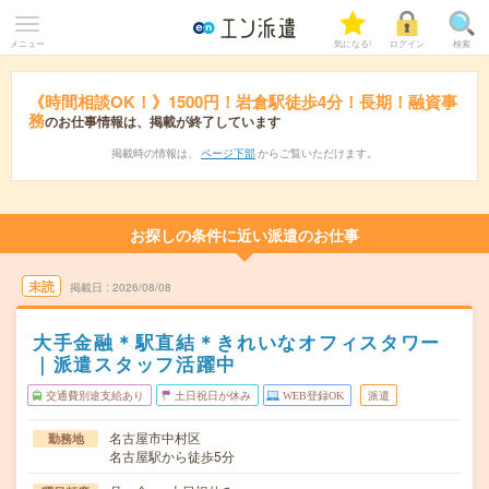
メニュー
気になる!
ログイン
検索
《時間相談OK！》1500円！岩倉駅徒歩4分！長期！融資事
務
のお仕事情報は、掲載が終了しています
掲載時の情報は、
ページ下部
からご覧いただけます。
お探しの条件に近い派遣のお仕事
未読
掲載日
2026/08/08
大手金融＊駅直結＊きれいなオフィスタワー
｜派遣スタッフ活躍中
交通費別途支給あり
土日祝日が休み
WEB登録OK
派遣
名古屋市中村区
勤務地
名古屋駅から徒歩5分