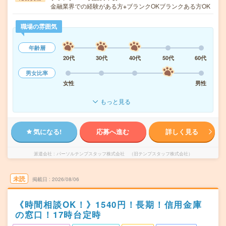
金融業界での経験がある方※ブランクOKブランクある方OK
職場の雰囲気
年齢層
20代
30代
40代
50代
60代
男女比率
女性
男性
もっと見る
気になる!
応募へ進む
詳しく見る
派遣会社
パーソルテンプスタッフ株式会社 （旧テンプスタッフ株式会社）
未読
掲載日
2026/08/06
《時間相談OK！》1540円！長期！信用金庫
の窓口！17時台定時