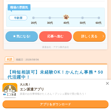
職場の雰囲気
年齢層
20代
30代
40代
50代
60代
気になる!
応募へ進む
詳しく見る
派遣会社
アデコ株式会社
未読
掲載日
2026/08/06
【時短相談可】未経験OK！かんたん事務＊50
代活躍中！
大人気！
職種未経験OK
交通費別途支給あり
土日祝日が休み
残業なし
エン派遣アプリ
WEB登録OK
派遣
派遣のお仕事情報がたくさん！プッシュ通知で受け取ろう！
愛知県津島市
勤務地
津島駅から車8分／弥富駅から車15分／藤浪駅から車11分
アプリをダウンロード
／日比野(名鉄線)駅から徒歩20分／佐屋駅から車6分