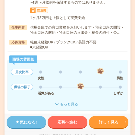
×4週 ※月収例を保証するものではありません。
交通費
1ヶ月3万円を上限として実費支給
信用金庫での窓口業務をお願いします・預金口座の開設・
仕事内容
預金口座の解約・預金口座の入出金・税金の納付・公…
職種未経験OK / ブランクOK / 英語力不要
応募資格
■未経験OK！
職場の雰囲気
男女比率
女性
男性
職場の様子
活気がある
しずか
もっと見る
気になる!
応募へ進む
詳しく見る