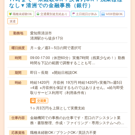
なし▼清洲での金融事務（銀行）
職種未経験OK
交通費別途支給あり
土日祝日が休み
WEB登録OK
派遣
愛知県清須市
勤務地
清洲駅から徒歩17分
月～金／週3～5日の間で選択可
曜日頻度
09:00-17:00（休憩60分）実働7時間（残業少なめ！）勤務
時間
時間を下記の範囲で調整することも可…
即日～長期 ※開始日相談OK
期間
時給1420円 月収例 19万円 時給1420円×実働7h×週5日
時給
×4週 ※月収例を保証するものではありません。※給与即受
取りサービス利用可（利用条件有）
交通費
1ヶ月3万円を上限として実費支給
金融機関での事務のお仕事です・窓口のアシスタント業
仕事内容
務・書類整理、作成・ファイリング・専用システムへの…
職種未経験OK / ブランクOK / 英語力不要
応募資格