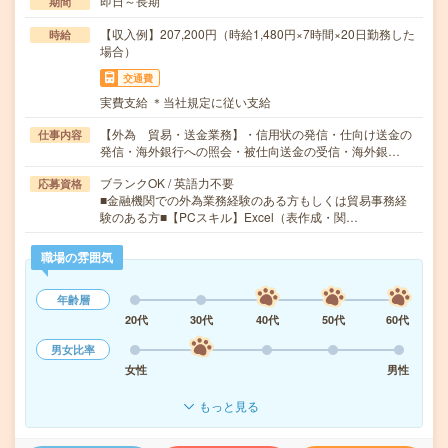
即日～長期
期間
【収入例】207,200円（時給1,480円×7時間×20日勤務した
時給
場合）
交通費
実費支給 ＊当社規定に従い支給
【外為 貿易・送金業務】・信用状の発信・仕向け送金の
仕事内容
発信・海外銀行への照会・被仕向送金の受信・海外銀…
ブランクOK / 英語力不要
応募資格
■金融機関での外為業務経験のある方もしくは貿易事務経
験のある方■【PCスキル】Excel（表作成・関…
職場の雰囲気
年齢層
20代
30代
40代
50代
60代
男女比率
女性
男性
もっと見る