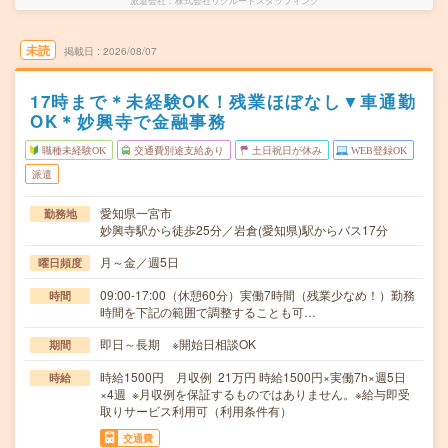
派遣会社
株式会社リクルートスタッフィング
未読
掲載日
2026/08/07
17時まで＊未経験OK！残業ほぼなし▼車通勤
OK＊妙興寺で金融事務
職種未経験OK
交通費別途支給あり
土日祝日が休み
WEB登録OK
派遣
愛知県一宮市
勤務地
妙興寺駅から徒歩25分／岩倉(愛知県)駅からバス17分
月～金／週5日
曜日頻度
09:00-17:00（休憩60分）実働7時間（残業少なめ！）勤務
時間
時間を下記の範囲で調整することも可…
即日～長期 ※開始日相談OK
期間
時給1500円 月収例 21万円 時給1500円×実働7h×週5日
時給
×4週 ※月収例を保証するものではありません。※給与即受
取りサービス利用可（利用条件有）
交通費