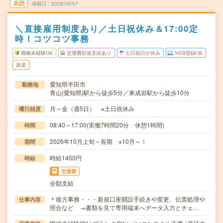
未読
掲載日
2026/08/07
＼直接雇用制度あり／土日祝休み＆17:00定
時！コツコツ事務
職種未経験OK
交通費別途支給あり
土日祝日が休み
WEB登録OK
派遣
愛知県半田市
勤務地
青山(愛知県)駅から徒歩5分／東成岩駅から徒歩10分
月～金（週5日） ※土日祝休み
曜日頻度
08:40～17:00(実働7時間20分 休憩1時間)
時間
2026年10月上旬～長期 ※10月～！
期間
時給1450円
時給
交通費
全額支給
＊後方事務・・・新規口座開設手続きや変更、伝票処理や
仕事内容
照合など →書類を見て専用端末へデータ入力とチェ…