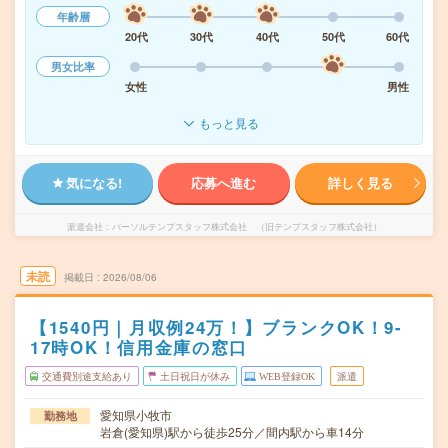
年齢層
20代
30代
40代
50代
60代
男女比率
女性
男性
もっと見る
気になる!
応募へ進む
詳しく見る
派遣会社
パーソルテンプスタッフ株式会社 （旧テンプスタッフ株式会社）
未読
掲載日
2026/08/06
【1540円｜月収例24万！】ブランクOK！9-
17時OK！信用金庫の窓口
交通費別途支給あり
土日祝日が休み
WEB登録OK
派遣
愛知県小牧市
勤務地
岩倉(愛知県)駅から徒歩25分／間内駅から車14分