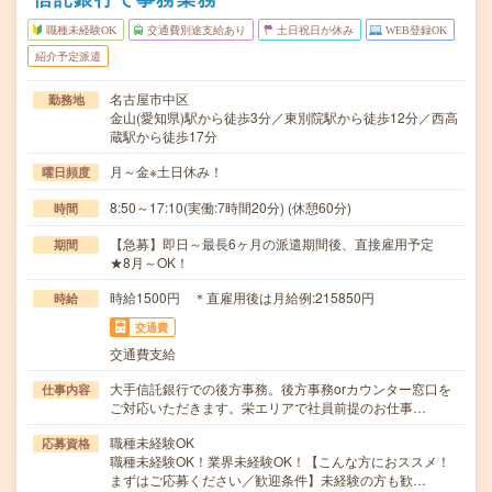
職種未経験OK
交通費別途支給あり
土日祝日が休み
WEB登録OK
紹介予定派遣
名古屋市中区
勤務地
金山(愛知県)駅から徒歩3分／東別院駅から徒歩12分／西高
蔵駅から徒歩17分
月～金※土日休み！
曜日頻度
8:50～17:10(実働:7時間20分) (休憩60分)
時間
【急募】即日～最長6ヶ月の派遣期間後、直接雇用予定
期間
★8月～OK！
時給1500円 ＊直雇用後は月給例:215850円
時給
交通費
交通費支給
大手信託銀行での後方事務。後方事務orカウンター窓口を
仕事内容
ご対応いただきます。栄エリアで社員前提のお仕事…
職種未経験OK
応募資格
職種未経験OK！業界未経験OK！【こんな方におススメ！
まずはご応募ください／歓迎条件】未経験の方も歓…