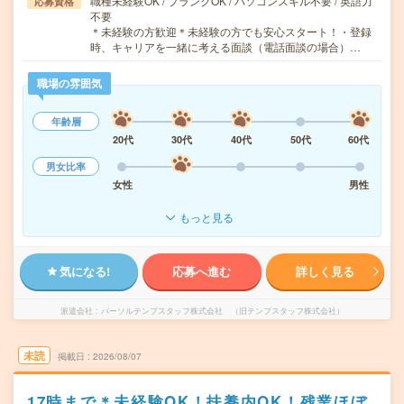
職種未経験OK / ブランクOK / パソコンスキル不要 / 英語力
応募資格
不要
＊未経験の方歓迎＊未経験の方でも安心スタート！・登録
時、キャリアを一緒に考える面談（電話面談の場合）…
職場の雰囲気
年齢層
20代
30代
40代
50代
60代
男女比率
女性
男性
もっと見る
気になる!
応募へ進む
詳しく見る
派遣会社
パーソルテンプスタッフ株式会社 （旧テンプスタッフ株式会社）
未読
掲載日
2026/08/07
17時まで＊未経験OK！扶養内OK！残業ほぼ