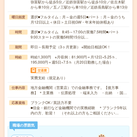
弥富駅から徒歩5分／近鉄弥富駅から徒歩10分／佐古木駅
から車10分／五ノ三駅から車10分／近鉄長島駅から車13分
選択■フルタイム：月～金の週5日■パート：月～金のうち
曜日頻度
月12日以上＜休日＞土日祝GW・年末年始休暇あり
選択■フルタイム 8:45～17:00の実働7.5時間■パート
時間
9:00スタートの実働5時間15分以…
即日～長期予定（3ヶ月更新） ※開始日相談OK！
期間
時給1,300円 ※月収例：81,900円＝月12日×5.25ｈ、
時給
195,000円＝週5日×7.5ｈ（月20日勤務した場合）
交通費
実費支給（規定あり）
地方金融機関（営業店）での金融事務です。【後方事
仕事内容
務】 ＊主業務 ・伝票処理 ・端末入力 ・出納 ・国…
ブランクOK / 英語力不要
応募資格
■信金・銀行など金融機関での実務経験 ＊ブランク5年以
内の方、歓迎！ （それ以上の方もご相談ください…
職場の雰囲気