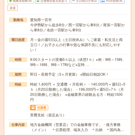
職種未経験OK
交通費別途支給あり
土日祝日が休み
WEB登録OK
派遣
愛知県一宮市
勤務地
今伊勢駅から徒歩8分／西一宮駅から車6分／尾張一宮駅か
ら車8分／名鉄一宮駅から車9分
月～金の週5日以上（土日祝休み）＼ご家庭・私生活と両
曜日頻度
立◎！／お子さんの行事や急な体調不良にも対応しやす
い！
9:00スタートの実働5ｈ以上（休憩1ｈ）※例：9時～15時、
時間
9時～16時、9時～17時など※定時 …
即日～長期予定（3ヶ月更新） ※開始日相談OK！
期間
時給 1,400円 ＋ 交通費 ＜月収例＞ ・140,000円＝週5日×5
時給
ｈ（月20日勤務した場合） ・196,000円＝週5日×7ｈ（月
20日勤務した場合） ※金融業界の経験ある方：時給1500
円
交通費
実費支給（規定あり）
地方金融機関（営業店）での金融事務です。・後方事務
仕事内容
（メイン） ＊伝票処理、端末入力 ＊出納 ＊国内為…