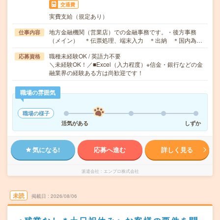
交通費
実費支給（規定あり）
地方金融機関（営業店）での金融事務です。・後方事務
仕事内容
（メイン） ＊伝票処理、端末入力 ＊出納 ＊国内為…
職種未経験OK / 英語力不要
応募資格
＼未経験OK！／■Excel（入力程度）※信金・銀行などの金
融業界の経験ある方は尚歓迎です！
職場の雰囲気
職場の様子
活気がある
しずか
気になる!
応募へ進む
詳しく見る
派遣会社
エンプロ株式会社
未読
掲載日
2026/08/06