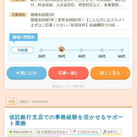
付、料金収納、入出金対応、両替対応など、各種書類…
職種未経験OK
応募資格
職種未経験OK！業界未経験OK！【こんな方におススメ！
まずはご応募ください／歓迎条件】金融機関での経…
職場の雰囲気
年齢層
20代
30代
40代
50代
60代
気になる!
応募へ進む
詳しく見る
派遣会社
アデコ株式会社
未読
掲載日
2026/08/06
信託銀行支店での事務経験を活かせるサポー
ト業務
職種未経験OK
交通費別途支給あり
土日祝日が休み
残業なし