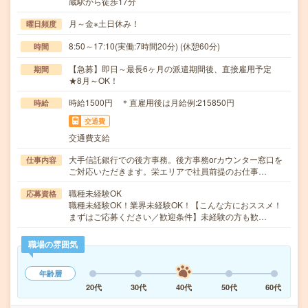
蔵駅から徒歩17分
月～金※土日休み！
曜日頻度
8:50～17:10(実働:7時間20分) (休憩60分)
時間
【急募】即日～最長6ヶ月の派遣期間後、直接雇用予定
期間
★8月～OK！
時給1500円 ＊直雇用後は月給例:215850円
時給
交通費
交通費支給
大手信託銀行での後方事務。後方事務orカウンター窓口を
仕事内容
ご対応いただきます。栄エリアで社員前提のお仕事…
職種未経験OK
応募資格
職種未経験OK！業界未経験OK！【こんな方におススメ！
まずはご応募ください／歓迎条件】未経験の方も歓…
職場の雰囲気
年齢層
20代
30代
40代
50代
60代