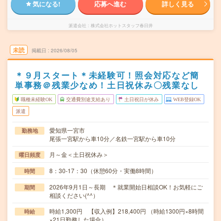
気になる!
応募へ進む
詳しく見る
派遣会社
株式会社ホットスタッフ春日井
未読
掲載日
2026/08/05
＊９月スタート＊未経験可！照会対応など簡
単事務＠残業少なめ！土日祝休み〇残業なし
職種未経験OK
交通費別途支給あり
土日祝日が休み
WEB登録OK
派遣
愛知県一宮市
勤務地
尾張一宮駅から車10分／名鉄一宮駅から車10分
月～金＜土日祝休み＞
曜日頻度
8：30-17：30（休憩60分・実働8時間）
時間
2026年9月1日～長期 ＊就業開始日相談OK！お気軽にご
期間
相談ください(^^）
時給1,300円 【収入例】218,400円 （時給1300円×8時間
時給
×21日勤務した場合）