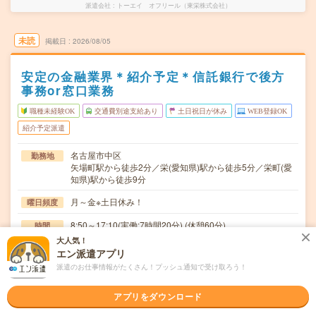
派遣会社
トーエイ オフリール（東栄株式会社）
未読
掲載日
2026/08/05
安定の金融業界＊紹介予定＊信託銀行で後方
事務or窓口業務
職種未経験OK
交通費別途支給あり
土日祝日が休み
WEB登録OK
紹介予定派遣
名古屋市中区
勤務地
矢場町駅から徒歩2分／栄(愛知県)駅から徒歩5分／栄町(愛
知県)駅から徒歩9分
月～金※土日休み！
曜日頻度
8:50～17:10(実働:7時間20分) (休憩60分)
時間
大人気！
【急募】即日～最長6ヶ月の派遣期間後、直接雇用予定
期間
エン派遣アプリ
★8月～OK！
派遣のお仕事情報がたくさん！プッシュ通知で受け取ろう！
時給1500円 ＊直雇用後は月給例:215850円
時給
アプリをダウンロード
交通費