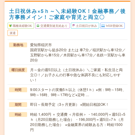
土日祝休み×5ｈ～＼未経験OK！金融事務／後
方事務メイン！ご家庭や育児と両立〇
職種未経験OK
交通費別途支給あり
土日祝日が休み
WEB登録OK
派遣
愛知県稲沢市
勤務地
国府宮駅から徒歩20分 または 車7分／稲沢駅から車12分／
玉野駅から車15分／木田駅から車17分／名鉄一宮駅から車
20分
月～金の週5日以上（土日祝休み）＼ご家庭・私生活と両
曜日頻度
立◎！／お子さんの行事や急な体調不良にも対応しやす
い！
9:00スタートの実働5ｈ以上（休憩1ｈ）※例：9時～15時、
時間
9時～16時、9時～17時など※定時 …
即日～長期予定（3ヶ月更新） ※開始日相談OK！
期間
時給 1,400円 ＋ 交通費 ＜月収例＞ ・140,000円＝週5日×5
時給
ｈ（月20日勤務した場合） ・196,000円＝週5日×7ｈ（月
20日勤務した場合） ※金融業界の経験ある方：時給1500
円