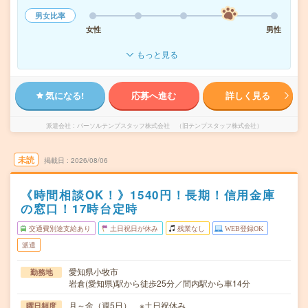
男女比率
女性
男性
もっと見る
気になる!
応募へ進む
詳しく見る
派遣会社
パーソルテンプスタッフ株式会社 （旧テンプスタッフ株式会社）
未読
掲載日
2026/08/06
《時間相談OK！》1540円！長期！信用金庫
の窓口！17時台定時
交通費別途支給あり
土日祝日が休み
残業なし
WEB登録OK
派遣
愛知県小牧市
勤務地
岩倉(愛知県)駅から徒歩25分／間内駅から車14分
月～金（週5日） ※土日祝休み
曜日頻度