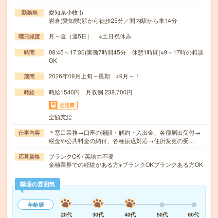
愛知県小牧市
勤務地
岩倉(愛知県)駅から徒歩25分／間内駅から車14分
月～金（週5日） ※土日祝休み
曜日頻度
08:45～17:30(実働7時間45分 休憩1時間)※9～17時の相談
時間
OK
2026年09月上旬～長期 ※9月～！
期間
時給1540円 月収例 238,700円
時給
交通費
全額支給
＊窓口業務→口座の開設・解約・入出金、各種届出受付→
仕事内容
税金や公共料金の納付、各種振込対応→住所変更の受…
ブランクOK / 英語力不要
応募資格
金融業界での経験がある方※ブランクOKブランクある方OK
職場の雰囲気
年齢層
20代
30代
40代
50代
60代