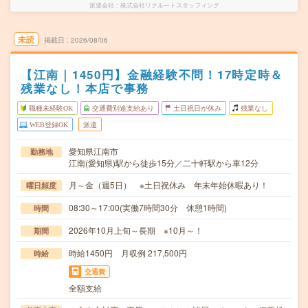
派遣会社
株式会社リクルートスタッフィング
未読
掲載日
2026/08/06
【江南｜1450円】金融経験不問！17時定時＆
残業なし！本店で事務
職種未経験OK
交通費別途支給あり
土日祝日が休み
残業なし
WEB登録OK
派遣
愛知県江南市
勤務地
江南(愛知県)駅から徒歩15分／二十軒駅から車12分
月～金（週5日） ※土日祝休み 年末年始休暇あり！
曜日頻度
08:30～17:00(実働7時間30分 休憩1時間)
時間
2026年10月上旬～長期 ※10月～！
期間
時給1450円 月収例 217,500円
時給
交通費
全額支給