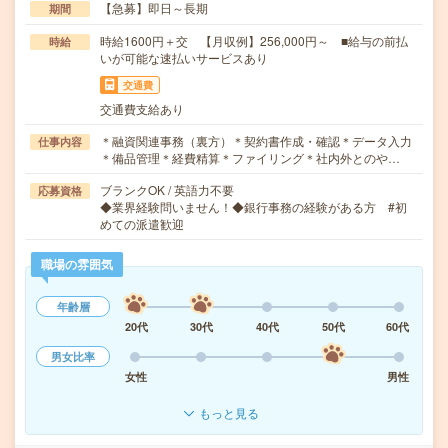
【急募】即日～長期
期間
時給1600円＋交 【月収例】256,000円～ ■給与の前払
時給
いが可能な速払いサービスあり
交通費
交通費支給あり
＊融資関連事務（裏方）＊契約書作成・確認＊データ入力
仕事内容
＊備品管理＊経費精算＊ファイリング＊社内外とのや…
ブランクOK / 英語力不要
応募資格
◆業界経験問いません！◆銀行事務の経験がある方 #初
めての派遣歓迎
職場の雰囲気
年齢層
20代
30代
40代
50代
60代
男女比率
女性
男性
もっと見る