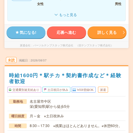
女性
男性
もっと見る
気になる!
応募へ進む
詳しく見る
派遣会社
パーソルテンプスタッフ株式会社 （旧テンプスタッフ株式会社）
未読
掲載日
2026/08/07
時給1600円＊駅チカ＊契約書作成など＊経験
者歓迎
交通費別途支給あり
土日祝日が休み
WEB登録OK
派遣
名古屋市中区
勤務地
栄(愛知県)駅から徒歩5分
月～金 ※土日祝休み
曜日頻度
8:30～17:30 ※残業はほとんどありません。※休憩60分。
時間