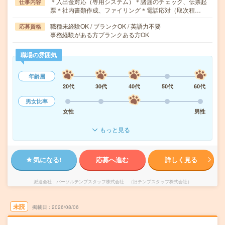
＊入出金対応（専用システム）＊諸届のチェック、伝票起
仕事内容
票＊社内書類作成、ファイリング＊電話応対（取次程…
職種未経験OK / ブランクOK / 英語力不要
応募資格
事務経験がある方ブランクある方OK
職場の雰囲気
年齢層
20代
30代
40代
50代
60代
男女比率
女性
男性
もっと見る
気になる!
応募へ進む
詳しく見る
派遣会社
パーソルテンプスタッフ株式会社 （旧テンプスタッフ株式会社）
未読
掲載日
2026/08/06