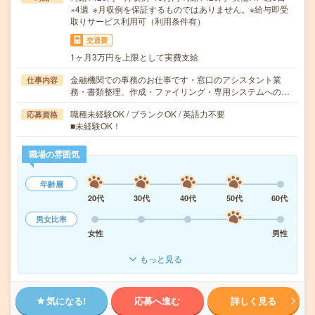
×4週 ※月収例を保証するものではありません。※給与即受
取りサービス利用可（利用条件有）
交通費
1ヶ月3万円を上限として実費支給
金融機関での事務のお仕事です・窓口のアシスタント業
仕事内容
務・書類整理、作成・ファイリング・専用システムへの…
職種未経験OK / ブランクOK / 英語力不要
応募資格
■未経験OK！
職場の雰囲気
年齢層
20代
30代
40代
50代
60代
男女比率
女性
男性
もっと見る
気になる!
応募へ進む
詳しく見る