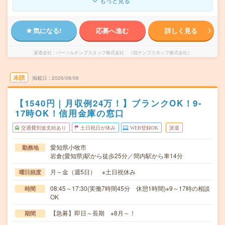
もっと見る
気になる!
応募へ進む
詳しく見る
派遣会社
パーソルテンプスタッフ株式会社 （旧テンプスタッフ株式会社）
未読
掲載日
2026/08/06
【1540円｜月収例24万！】ブランクOK！9-
17時OK！信用金庫の窓口
交通費別途支給あり
土日祝日が休み
WEB登録OK
派遣
愛知県小牧市
勤務地
岩倉(愛知県)駅から徒歩25分／間内駅から車14分
月～金（週5日） ※土日祝休み
曜日頻度
08:45～17:30(実働7時間45分 休憩1時間)※9～17時の相談
時間
OK
【急募】即日～長期 ※8月～！
期間