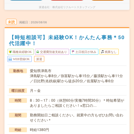
派遣会社
株式会社リクルートスタッフィング
未読
掲載日
2026/08/06
【時短相談可】未経験OK！かんたん事務＊50
代活躍中！
職種未経験OK
交通費別途支給あり
土日祝日が休み
残業なし
WEB登録OK
派遣
愛知県津島市
勤務地
津島駅から車8分／弥富駅から車15分／藤浪駅から車11分
／日比野(名鉄線)駅から徒歩20分／佐屋駅から車6分
月～金
曜日頻度
8：30～17：00（休憩60分/実働7時間30分）＊時短希望が
時間
ありましたらご相談ください！※窓口の…
勤務開始日ご相談ください。就業中の方もぜひお問い合わ
期間
せください＊
時給1380円
時給