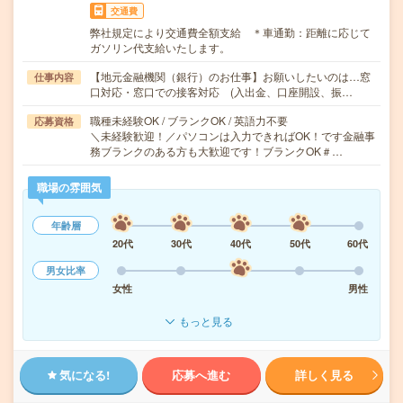
交通費
弊社規定により交通費全額支給 ＊車通勤：距離に応じて
ガソリン代支給いたします。
【地元金融機関（銀行）のお仕事】お願いしたいのは…窓
仕事内容
口対応・窓口での接客対応 (入出金、口座開設、振…
職種未経験OK / ブランクOK / 英語力不要
応募資格
＼未経験歓迎！／パソコンは入力できればOK！です金融事
務ブランクのある方も大歓迎です！ブランクOK＃…
職場の雰囲気
年齢層
20代
30代
40代
50代
60代
男女比率
女性
男性
もっと見る
気になる!
応募へ進む
詳しく見る