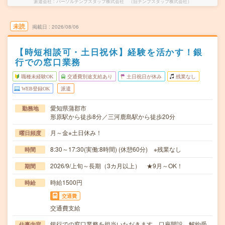
派遣会社
パーソルテンプスタッフ株式会社 （旧テンプスタッフ株式会社）
未読
掲載日
2026/08/06
【時短相談可・土日祝休】経験を活かす！銀
行での窓口業務
職種未経験OK
交通費別途支給あり
土日祝日が休み
残業なし
WEB登録OK
派遣
愛知県蒲郡市
勤務地
形原駅から徒歩8分／三河鹿島駅から徒歩20分
月～金※土日休み！
曜日頻度
8:30～17:30(実働:8時間) (休憩60分) ※残業なし
時間
2026/9/上旬～長期（3カ月以上） ★9月～OK！
期間
時給1500円
時給
交通費
交通費支給
銀行での窓口業務を担当いただきます。口座開設、解約受
仕事内容