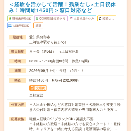
＜経験を活かして活躍！残業なし×土日祝休
み！時間給1450円＞窓口対応など
職種未経験OK
交通費別途支給あり
土日祝日が休み
残業なし
WEB登録OK
派遣
愛知県蒲郡市
勤務地
三河塩津駅から徒歩5分
月～金（週5日） ※土日祝休み
曜日頻度
08:30～17:30(実働8時間 休憩1時間)
時間
2026年09月上旬～長期 ※9月～！
期間
時給1450円 月収例 232,000円
時給
交通費
全額支給
＊入出金や振込などの窓口対応業務＊各種届出や変更手続
仕事内容
きの受付対応＊伝票内容の確認や専用端末入力＊後方…
職種未経験OK / ブランクOK / 英語力不要
応募資格
＊未経験の方歓迎＊未経験の方でも安心スタート！・登録
時、キャリアを一緒に考える面談（電話面談の場合）…