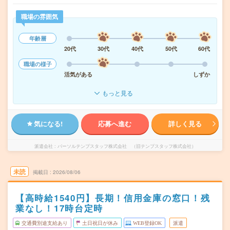
職場の雰囲気
年齢層
20代
30代
40代
50代
60代
職場の様子
活気がある
しずか
もっと見る
気になる!
応募へ進む
詳しく見る
派遣会社
パーソルテンプスタッフ株式会社 （旧テンプスタッフ株式会社）
未読
掲載日
2026/08/06
【高時給1540円】長期！信用金庫の窓口！残
業なし！17時台定時
交通費別途支給あり
土日祝日が休み
WEB登録OK
派遣