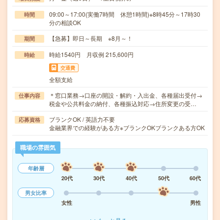
09:00～17:00(実働7時間 休憩1時間)※8時45分～17時30
時間
分の相談OK
【急募】即日～長期 ※8月～！
期間
時給1540円 月収例 215,600円
時給
交通費
全額支給
＊窓口業務→口座の開設・解約・入出金、各種届出受付→
仕事内容
税金や公共料金の納付、各種振込対応→住所変更の受…
ブランクOK / 英語力不要
応募資格
金融業界での経験がある方※ブランクOKブランクある方OK
職場の雰囲気
年齢層
20代
30代
40代
50代
60代
男女比率
女性
男性