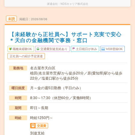
派遣会社
NDSキャリア株式会社
未読
掲載日
2026/08/06
【未経験から正社員へ】サポート充実で安心
＊天白の金融機関で事務・窓口
職種未経験OK
交通費別途支給あり
土日祝日が休み
WEB登録OK
正社員への紹介予定派遣
名古屋市天白区
勤務地
植田(名古屋市営)駅から徒歩20分／原(愛知県)駅から徒歩
22分／塩釜口駅から徒歩25分
月～金の週5日勤務（平日のみ）
曜日頻度
8:30～17:30（休憩60分／実働8時間）
時間
即日～長期
期間
時給1250円～
時給
交通費
別途支給