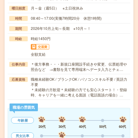
月～金（週5日） ※土日祝休み
曜日頻度
08:40～17:00(実働7時間20分 休憩1時間)
時間
2026年10月上旬～長期 ※10月～！
期間
時給1450円
時給
交通費
全額支給
＊後方事務・・・新規口座開設手続きや変更、伝票処理や
仕事内容
照合など →書類を見て専用端末へデータ入力とチェ…
職種未経験OK / ブランクOK / パソコンスキル不要 / 英語力
応募資格
不要
＊未経験の方歓迎＊未経験の方でも安心スタート！・登録
時、キャリアを一緒に考える面談（電話面談の場合）…
職場の雰囲気
年齢層
20代
30代
40代
50代
60代
男女比率