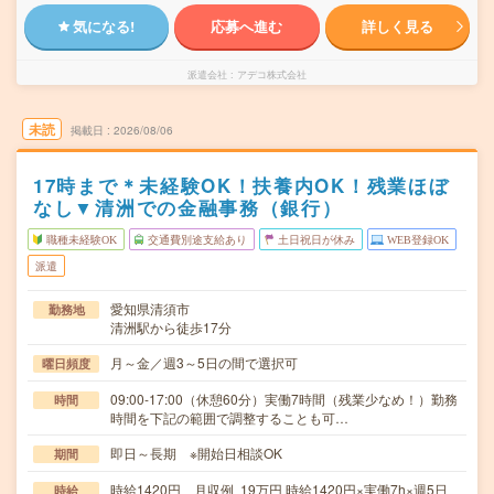
気になる!
応募へ進む
詳しく見る
派遣会社
アデコ株式会社
未読
掲載日
2026/08/06
17時まで＊未経験OK！扶養内OK！残業ほぼ
なし▼清洲での金融事務（銀行）
職種未経験OK
交通費別途支給あり
土日祝日が休み
WEB登録OK
派遣
愛知県清須市
勤務地
清洲駅から徒歩17分
月～金／週3～5日の間で選択可
曜日頻度
09:00-17:00（休憩60分）実働7時間（残業少なめ！）勤務
時間
時間を下記の範囲で調整することも可…
即日～長期 ※開始日相談OK
期間
時給1420円 月収例 19万円 時給1420円×実働7h×週5日
時給