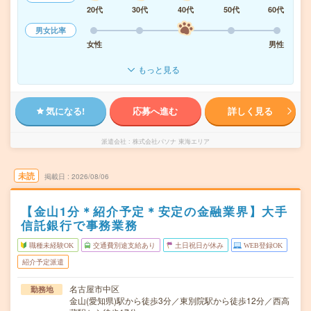
20代
30代
40代
50代
60代
男女比率
女性
男性
もっと見る
気になる!
応募へ進む
詳しく見る
派遣会社
株式会社パソナ 東海エリア
未読
掲載日
2026/08/06
【金山1分＊紹介予定＊安定の金融業界】大手
信託銀行で事務業務
職種未経験OK
交通費別途支給あり
土日祝日が休み
WEB登録OK
紹介予定派遣
名古屋市中区
勤務地
金山(愛知県)駅から徒歩3分／東別院駅から徒歩12分／西高