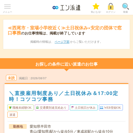
メニュー
気になる!
ログイン
検索
≪西尾市・室場小学校近く≫土日祝休み×安定の団体で窓
口事務
のお仕事情報は、掲載が終了しています
掲載時の情報は、
ページ下部
からご覧いただけます。
お探しの条件に近い派遣のお仕事
未読
掲載日
2026/08/07
＼直接雇用制度あり／土日祝休み＆17:00定
時！コツコツ事務
職種未経験OK
交通費別途支給あり
土日祝日が休み
WEB登録OK
派遣
愛知県半田市
勤務地
青山(愛知県)駅から徒歩5分／東成岩駅から徒歩10分