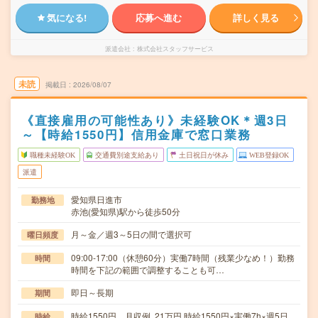
気になる!
応募へ進む
詳しく見る
派遣会社
株式会社スタッフサービス
未読
掲載日
2026/08/07
《直接雇用の可能性あり》未経験OK＊週3日
～【時給1550円】信用金庫で窓口業務
職種未経験OK
交通費別途支給あり
土日祝日が休み
WEB登録OK
派遣
愛知県日進市
勤務地
赤池(愛知県)駅から徒歩50分
月～金／週3～5日の間で選択可
曜日頻度
09:00-17:00（休憩60分）実働7時間（残業少なめ！）勤務
時間
時間を下記の範囲で調整することも可…
即日～長期
期間
時給1550円 月収例 21万円 時給1550円×実働7h×週5日
時給