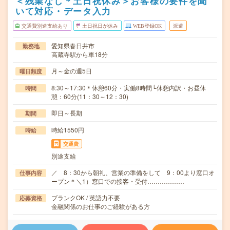
＜残業なし＊土日祝休み＞お客様の要件を聞
いて対応・データ入力
交通費別途支給あり
土日祝日が休み
WEB登録OK
派遣
愛知県春日井市
勤務地
高蔵寺駅から車18分
月～金の週5日
曜日頻度
8:30～17:30＊休憩60分・実働8時間└休憩内訳・お昼休
時間
憩：60分(11：30～12：30)
即日～長期
期間
時給1550円
時給
交通費
別途支給
／ 8：30から朝礼、営業の準備をして 9：00より窓口オ
仕事内容
ープン＊＼1）窓口での接客・受付………………
ブランクOK / 英語力不要
応募資格
金融関係のお仕事のご経験がある方