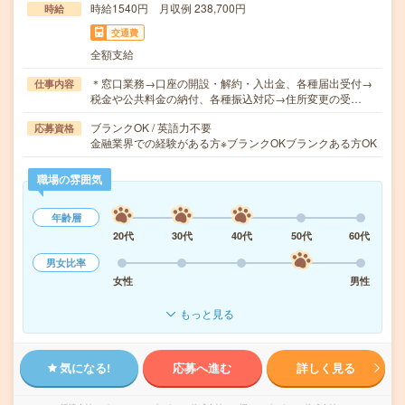
時給1540円 月収例 238,700円
時給
交通費
全額支給
＊窓口業務→口座の開設・解約・入出金、各種届出受付→
仕事内容
税金や公共料金の納付、各種振込対応→住所変更の受…
ブランクOK / 英語力不要
応募資格
金融業界での経験がある方※ブランクOKブランクある方OK
職場の雰囲気
年齢層
20代
30代
40代
50代
60代
男女比率
女性
男性
もっと見る
気になる!
応募へ進む
詳しく見る