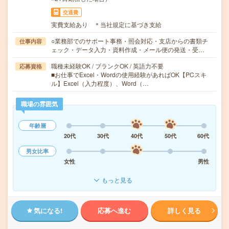
交通費
実費支給あり ＊当社規定に基づき支給
○業務部でのサポート事務・照会対応・支店からの書類チ
仕事内容
ェック・データ入力・資料作成・メール便の発送・受…
職種未経験OK / ブランクOK / 英語力不要
応募資格
■お仕事でExcel・Wordの使用経験があればOK【PCスキ
ル】Excel（入力程度）、Word（…
職場の雰囲気
年齢層
20代
30代
40代
50代
60代
男女比率
女性
男性
もっと見る
気になる!
応募へ進む
詳しく見る