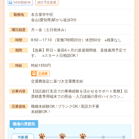
WEB登録OK
紹介予定派遣
名古屋市中区
勤務地
金山(愛知県)駅から徒歩3分
月～金（土日祝休み）
曜日頻度
8:50～17:10 （実働7時間20分）休憩60分 ※残業なし
時間
【急募】即日～最長6ヶ月の派遣期間後、直接雇用予定で
期間
す。 ※スタート日相談OK！
時給1550円
時給
交通費
交通費規定に基づき交通費支給
【信託銀行支店での事務経験を活かせるサポート業務】伝
仕事内容
票精査専用端末での照会・入力諸届の受付ハイカウン…
職種未経験OK / ブランクOK / 英語力不要
応募資格
未経験OK！
職場の雰囲気
年齢層