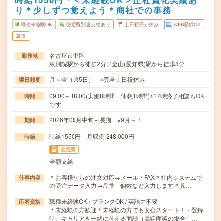
時給1550円＊＜未経験OK＞正社員化実績あ
り＊少しずつ覚えよう＊商社での事務
職種未経験OK
交通費別途支給あり
土日祝日が休み
WEB登録OK
派遣
名古屋市中区
勤務地
東別院駅から徒歩2分／金山(愛知県)駅から徒歩8分
月～金（週5日） ※完全土日祝休み
曜日頻度
09:00～18:00(実働8時間 休憩1時間)※17時終了相談もOK
時間
です
2026年09月中旬～長期 ※9月～！
期間
時給1550円 月収例 248,000円
時給
交通費
全額支給
＊お客様からの注文対応→メール・FAX＊社内システムで
仕事内容
の受注データ入力→品番 個数など入力します＊見…
職種未経験OK / ブランクOK / 英語力不要
応募資格
＊未経験の方歓迎＊未経験の方でも安心スタート！・登録
時、キャリアを一緒に考える面談（電話面談の場合）…