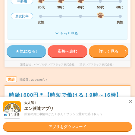
年齢層
20代
30代
40代
50代
60代
男女比率
女性
男性
もっと見る
気になる!
応募へ進む
詳しく見る
派遣会社
パーソルテンプスタッフ株式会社 （旧テンプスタッフ株式会社）
未読
掲載日
2026/08/07
時給1600円＊【時短で働ける！9時～16時】
慣れればルーティンでできる事務
大人気！
エン派遣アプリ
職種未経験OK
交通費別途支給あり
土日祝日が休み
残業なし
派遣のお仕事情報がたくさん！プッシュ通知で受け取ろう！
WEB登録OK
派遣
アプリをダウンロード
愛知県豊田市
勤務地
土橋(愛知県)駅から車8分／豊田市駅から車14分