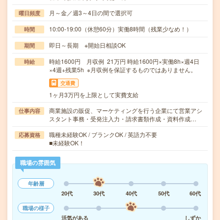
月～金／週3～4日の間で選択可
曜日頻度
10:00-19:00（休憩60分）実働8時間（残業少なめ！）
時間
即日～長期 ※開始日相談OK
期間
時給1600円 月収例 21万円 時給1600円×実働8h×週4日
時給
×4週+残業5h ※月収例を保証するものではありません。
交通費
1ヶ月3万円を上限として実費支給
商業施設の販促、マーケティングを行う企業にて営業アシ
仕事内容
スタント事務・受発注入力・請求書類作成・資料作成…
職種未経験OK / ブランクOK / 英語力不要
応募資格
■未経験OK！
職場の雰囲気
年齢層
20代
30代
40代
50代
60代
職場の様子
活気がある
しずか