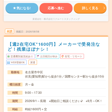
気になる!
応募へ進む
詳しく見る
派遣会社
株式会社リクルートスタッフィング
未読
掲載日
2026/08/08
【週2在宅OK*1600円】メーカーで受発注な
ど！残業ほぼナシ！
交通費別途支給あり
土日祝日が休み
在宅・リモート
WEB登録OK
派遣
名古屋市中区
勤務地
伏見(愛知県)駅から徒歩1分／国際センター駅から徒歩10分
月～金
曜日頻度
9:00～17:30
時間
2026/9/1～長期 ※開始日ご相談ください♪ ※9月～OK！
期間
時給1600円＋交
時給