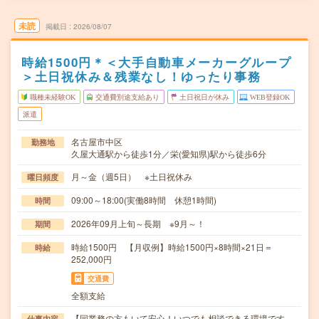
未読
掲載日
2026/08/07
時給1500円＊＜大手自動車メーカーグループ
＞土日祝休み＆残業なし！ゆったり事務
職種未経験OK
交通費別途支給あり
土日祝日が休み
WEB登録OK
派遣
名古屋市中区
勤務地
久屋大通駅から徒歩1分／栄(愛知県)駅から徒歩6分
月～金（週5日） ※土日祝休み
曜日頻度
09:00～18:00(実働8時間 休憩1時間)
時間
2026年09月上旬～長期 ※9月～！
期間
時給1500円 【月収例】時給1500円×8時間×21日＝
時給
252,000円
交通費
全額支給
【同業務の方もいて安心！いつでも相談できる環境です
仕事内容