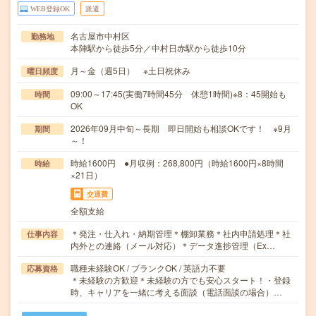
WEB登録OK
派遣
名古屋市中村区
勤務地
本陣駅から徒歩5分／中村日赤駅から徒歩10分
月～金（週5日） ※土日祝休み
曜日頻度
09:00～17:45(実働7時間45分 休憩1時間)※8：45開始も
時間
OK
2026年09月中旬～長期 即日開始も相談OKです！ ※9月
期間
～！
時給1600円 ●月収例：268,800円（時給1600円×8時間
時給
×21日）
交通費
全額支給
＊発注・仕入れ・納期管理＊棚卸業務＊社内申請処理＊社
仕事内容
内外との連絡（メール対応）＊データ進捗管理（Ex…
職種未経験OK / ブランクOK / 英語力不要
応募資格
＊未経験の方歓迎＊未経験の方でも安心スタート！・登録
時、キャリアを一緒に考える面談（電話面談の場合）…