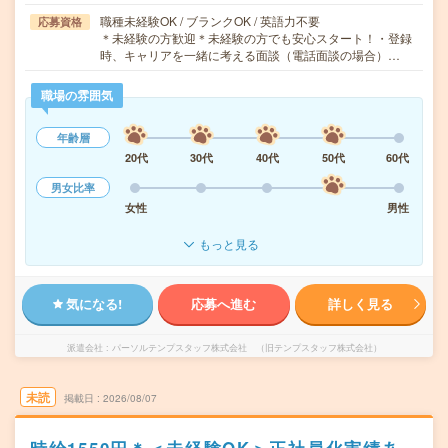
職種未経験OK / ブランクOK / 英語力不要
応募資格
＊未経験の方歓迎＊未経験の方でも安心スタート！・登録
時、キャリアを一緒に考える面談（電話面談の場合）…
職場の雰囲気
年齢層
20代
30代
40代
50代
60代
男女比率
女性
男性
もっと見る
気になる!
応募へ進む
詳しく見る
派遣会社
パーソルテンプスタッフ株式会社 （旧テンプスタッフ株式会社）
未読
掲載日
2026/08/07