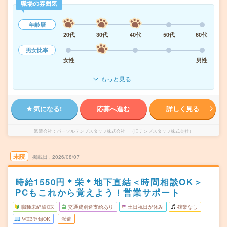
職場の雰囲気
年齢層
20代
30代
40代
50代
60代
男女比率
女性
男性
もっと見る
気になる!
応募へ進む
詳しく見る
派遣会社
パーソルテンプスタッフ株式会社 （旧テンプスタッフ株式会社）
未読
掲載日
2026/08/07
時給1550円＊栄＊地下直結＜時間相談OK＞
PCもこれから覚えよう！営業サポート
職種未経験OK
交通費別途支給あり
土日祝日が休み
残業なし
WEB登録OK
派遣