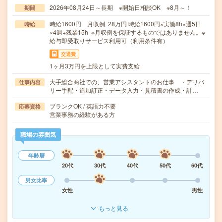
2026年08月24日～長期 ※開始日相談OK ※8月～！
期間
時給1600円 月収例 28万円 時給1600円×実働8h×週5日
時給
×4週+残業15h ※月収例を保証するものではありません。※
給与即受取りサービス利用可（利用条件有）
交通費
1ヶ月3万円を上限として実費支給
大手総合商社での、営業アシスタントのお仕事 ・デリバ
仕事内容
リー手配・追加訂正・データ入力・見積書の作成・計…
ブランクOK / 英語力不要
応募資格
営業事務の経験がある方
職場の雰囲気
年齢層
20代
30代
40代
50代
60代
男女比率
女性
男性
もっと見る