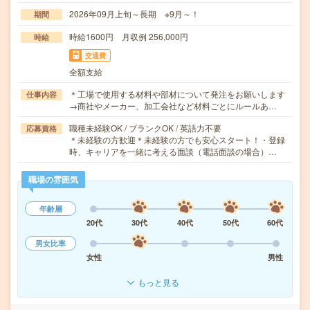
2026年09月上旬～長期 ※9月～！
期間
時給1600円 月収例 256,000円
時給
交通費
全額支給
＊工場で使用する材料や部材について発注をお願いします
仕事内容
→商社やメーカー、加工会社など材料ごとにルールあ…
職種未経験OK / ブランクOK / 英語力不要
応募資格
＊未経験の方歓迎＊未経験の方でも安心スタート！・登録
時、キャリアを一緒に考える面談（電話面談の場合）…
職場の雰囲気
年齢層
20代
30代
40代
50代
60代
男女比率
女性
男性
もっと見る