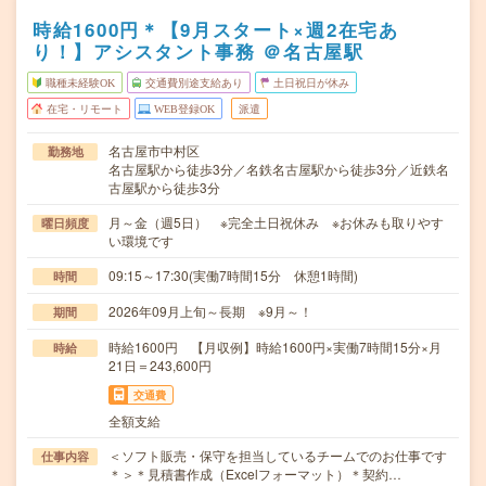
時給1600円＊【9月スタート×週2在宅あ
り！】アシスタント事務 ＠名古屋駅
職種未経験OK
交通費別途支給あり
土日祝日が休み
在宅・リモート
WEB登録OK
派遣
名古屋市中村区
勤務地
名古屋駅から徒歩3分／名鉄名古屋駅から徒歩3分／近鉄名
古屋駅から徒歩3分
月～金（週5日） ※完全土日祝休み ※お休みも取りやす
曜日頻度
い環境です
09:15～17:30(実働7時間15分 休憩1時間)
時間
2026年09月上旬～長期 ※9月～！
期間
時給1600円 【月収例】時給1600円×実働7時間15分×月
時給
21日＝243,600円
交通費
全額支給
＜ソフト販売・保守を担当しているチームでのお仕事です
仕事内容
＊＞＊見積書作成（Excelフォーマット）＊契約…