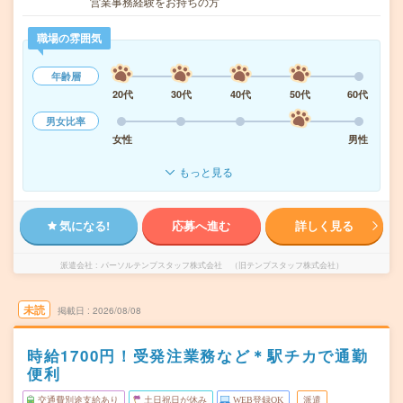
営業事務経験をお持ちの方
職場の雰囲気
年齢層
20代
30代
40代
50代
60代
男女比率
女性
男性
もっと見る
気になる!
応募へ進む
詳しく見る
派遣会社
パーソルテンプスタッフ株式会社 （旧テンプスタッフ株式会社）
未読
掲載日
2026/08/08
時給1700円！受発注業務など＊駅チカで通勤
便利
交通費別途支給あり
土日祝日が休み
WEB登録OK
派遣