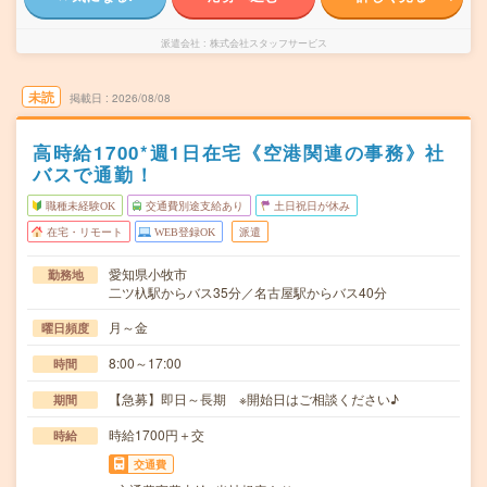
派遣会社
株式会社スタッフサービス
未読
掲載日
2026/08/08
高時給1700*週1日在宅《空港関連の事務》社
バスで通勤！
職種未経験OK
交通費別途支給あり
土日祝日が休み
在宅・リモート
WEB登録OK
派遣
愛知県小牧市
勤務地
二ツ杁駅からバス35分／名古屋駅からバス40分
月～金
曜日頻度
8:00～17:00
時間
【急募】即日～長期 ※開始日はご相談ください♪
期間
時給1700円＋交
時給
交通費