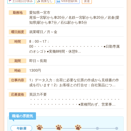
土日祝日が休み
残業なし
WEB登録OK
派遣
愛知県一宮市
勤務地
尾張一宮駅から車20分／名鉄一宮駅から車20分／岩倉(愛
知県)駅から車7分／石仏駅から車5分
就業曜日／月～金
曜日頻度
8：00～17：
時間
00・・・・・・・・・・・・・・・・・・・・●日勤専属
のオシゴト●実働8時間・休憩9…
即日～長期
期間
1300円
時給
1）データ入力：出荷に必要な伝票の作成から見積書の作
仕事内容
成を行います！2）お客様との打合せ：自社製品につ…
英語力不要
応募資格
・・・・・・・・・・・・・・・・・・・・・・・・・・
・・・・・・・・・・・・・・●業種問わず、営業事…
職場の雰囲気
年齢層