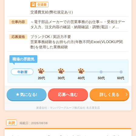
交通費
交通費支給(弊社規定あり)
～電子部品メーカーでの営業事務のお仕事～・受発注デー
仕事内容
タ入力、注文内容の確認・納期確認・調整(電話・メ…
ブランクOK / 英語力不要
応募資格
営業事務経験をお持ちの方(年数不問)Excel(VLOOKUP関
数)を使用した業務経験
職場の雰囲気
年齢層
20代
30代
40代
50代
60代
気になる!
応募へ進む
詳しく見る
派遣会社
マンパワーグループ株式会社 名古屋支店
未読
掲載日
2026/08/08