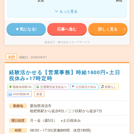
女性
男性
もっと見る
気になる!
応募へ進む
詳しく見る
派遣会社
株式会社スタッフサービス
未読
掲載日
2026/08/07
経験活かせる【営業事務】時給1600円×土日
祝休み×17時定時
職種未経験OK
交通費別途支給あり
土日祝日が休み
残業なし
WEB登録OK
派遣
愛知県清須市
勤務地
枇杷島駅から徒歩6分／二ツ杁駅から徒歩7分
月～金（週5日） ※土日祝休み
曜日頻度
08:00～17:00(実働8時間 休憩1時間)
時間