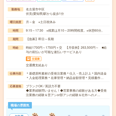
名古屋市中区
勤務地
伏見(愛知県)駅から徒歩1分
月～金 ※土日祝休み
曜日頻度
9:15～17:30 ※残業は月10～20時間程度。※休憩60分。
時間
【急募】即日～長期
期間
時給1700円～1750円＋交 【月収例】263,500円～ ■給
時給
与の前払いが可能な速払いサービスあり
交通費
交通費支給あり
＊基礎原料素材の受発注業務＊仕入・売上計上＊国内送金
仕事内容
＊入金処理業務＊在庫管理＊納品金額管理＊見積書作…
ブランクOK / 英語力不要
応募資格
◆業界経験問いません！◆営業事務の経験がある方◆受発
注業務の経験＆営アシor部アシの経験＆社外へのメ…
職場の雰囲気