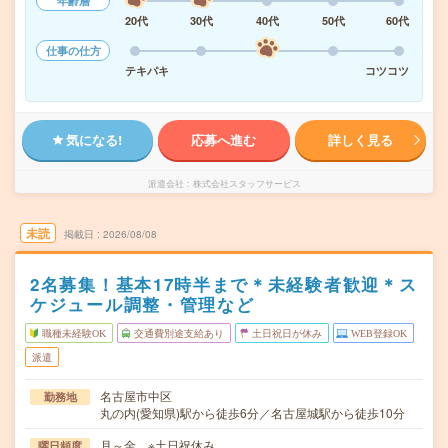
年齢層
20代
30代
40代
50代
60代
仕事の仕方
テキパキ
コツコツ
気になる!
応募へ進む
詳しく見る
派遣会社
株式会社スタッフサービス
未読
掲載日
2026/08/08
2名募集！基本17時半まで＊未経験者歓迎＊ス
ケジュール調整・管理など
職種未経験OK
交通費別途支給あり
土日祝日が休み
WEB登録OK
派遣
名古屋市中区
勤務地
丸の内(愛知県)駅から徒歩6分／名古屋城駅から徒歩10分
月～金 ※土日祝休み
曜日頻度