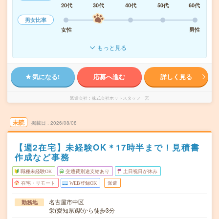
20代
30代
40代
50代
60代
男女比率
女性
男性
もっと見る
気になる!
応募へ進む
詳しく見る
派遣会社
株式会社ホットスタッフ一宮
未読
掲載日
2026/08/08
【週2在宅】未経験OK＊17時半まで！見積書
作成など事務
職種未経験OK
交通費別途支給あり
土日祝日が休み
在宅・リモート
WEB登録OK
派遣
名古屋市中区
勤務地
栄(愛知県)駅から徒歩3分