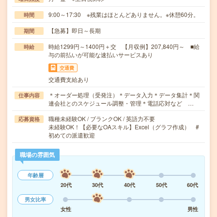
9:00～17:30 ※残業はほとんどありません。※休憩60分。
時間
【急募】即日～長期
期間
時給1299円～1400円＋交 【月収例】207,840円～ ■給
時給
与の前払いが可能な速払いサービスあり
交通費
交通費支給あり
＊オーダー処理（受発注）＊データ入力＊データ集計＊関
仕事内容
連会社とのスケジュール調整・管理＊電話応対など …
職種未経験OK / ブランクOK / 英語力不要
応募資格
未経験OK！【必要なOAスキル】Excel（グラフ作成） #
初めての派遣歓迎
職場の雰囲気
年齢層
20代
30代
40代
50代
60代
男女比率
女性
男性