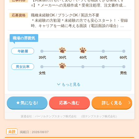
○】＊メーカーへの見積作成＊受発注処理、注文書作成…
職種未経験OK / ブランクOK / 英語力不要
応募資格
＊未経験の方歓迎＊未経験の方でも安心スタート！・登録
時、キャリアを一緒に考える面談（電話面談の場合）…
職場の雰囲気
年齢層
20代
30代
40代
50代
60代
男女比率
女性
男性
もっと見る
気になる!
応募へ進む
詳しく見る
派遣会社
パーソルテンプスタッフ株式会社 （旧テンプスタッフ株式会社）
未読
掲載日
2026/08/07