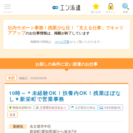
メニュー
気になる!
ログイン
検索
社内サポート事務！残業少な目！「支える仕事」でキャリ
アアップ
のお仕事情報は、掲載が終了しています
掲載時の情報は、
ページ下部
からご覧いただけます。
お探しの条件に近い派遣のお仕事
未読
掲載日
2026/08/08
10時～＊未経験OK！扶養内OK！残業ほぼな
し▼新栄町で営業事務
職種未経験OK
交通費別途支給あり
土日祝日が休み
WEB登録OK
派遣
名古屋市中区
勤務地
新栄町(愛知県)駅から徒歩7分