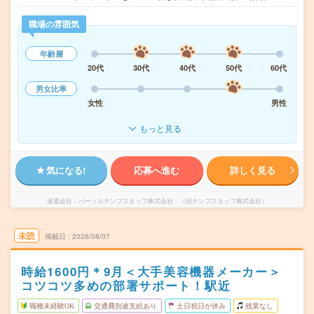
職場の雰囲気
年齢層
20代
30代
40代
50代
60代
男女比率
女性
男性
もっと見る
気になる!
応募へ進む
詳しく見る
派遣会社
パーソルテンプスタッフ株式会社 （旧テンプスタッフ株式会社）
未読
掲載日
2026/08/07
時給1600円＊9月＜大手美容機器メーカー＞
コツコツ多めの部署サポート！駅近
職種未経験OK
交通費別途支給あり
土日祝日が休み
残業なし