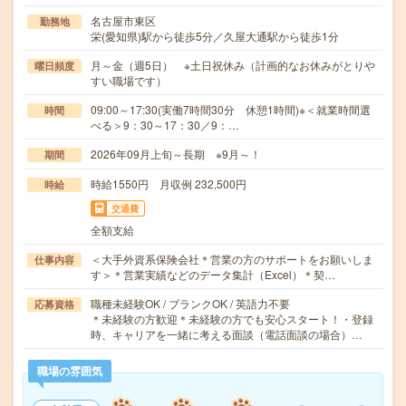
名古屋市東区
勤務地
栄(愛知県)駅から徒歩5分／久屋大通駅から徒歩1分
月～金（週5日） ※土日祝休み（計画的なお休みがとりや
曜日頻度
すい職場です）
09:00～17:30(実働7時間30分 休憩1時間)※＜就業時間選
時間
べる＞9：30～17：30／9：…
2026年09月上旬～長期 ※9月～！
期間
時給1550円 月収例 232,500円
時給
交通費
全額支給
＜大手外資系保険会社＊営業の方のサポートをお願いしま
仕事内容
す＞＊営業実績などのデータ集計（Excel）＊契…
職種未経験OK / ブランクOK / 英語力不要
応募資格
＊未経験の方歓迎＊未経験の方でも安心スタート！・登録
時、キャリアを一緒に考える面談（電話面談の場合）…
職場の雰囲気