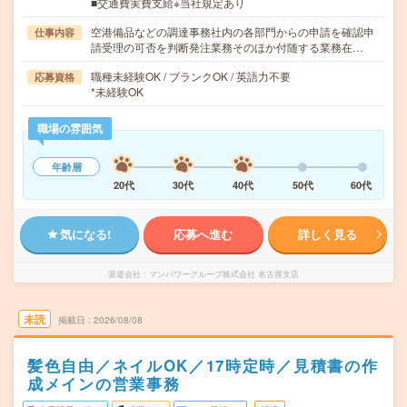
■交通費実費支給※当社規定あり
空港備品などの調達事務社内の各部門からの申請を確認申
仕事内容
請受理の可否を判断発注業務そのほか付随する業務在…
職種未経験OK / ブランクOK / 英語力不要
応募資格
*未経験OK
職場の雰囲気
年齢層
20代
30代
40代
50代
60代
気になる!
応募へ進む
詳しく見る
派遣会社
マンパワーグループ株式会社 名古屋支店
未読
掲載日
2026/08/08
髪色自由／ネイルOK／17時定時／見積書の作
成メインの営業事務