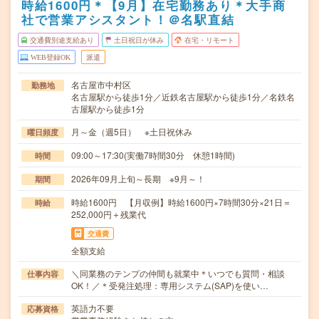
時給1600円＊【9月】在宅勤務あり＊大手商
社で営業アシスタント！＠名駅直結
交通費別途支給あり
土日祝日が休み
在宅・リモート
WEB登録OK
派遣
名古屋市中村区
勤務地
名古屋駅から徒歩1分／近鉄名古屋駅から徒歩1分／名鉄名
古屋駅から徒歩1分
月～金（週5日） ※土日祝休み
曜日頻度
09:00～17:30(実働7時間30分 休憩1時間)
時間
2026年09月上旬～長期 ※9月～！
期間
時給1600円 【月収例】時給1600円×7時間30分×21日＝
時給
252,000円＋残業代
交通費
全額支給
＼同業務のテンプの仲間も就業中＊いつでも質問・相談
仕事内容
OK！／＊受発注処理：専用システム(SAP)を使い…
英語力不要
応募資格