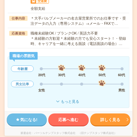
交通費
全額支給
＊大手バルブメーカーの名古屋営業所でのお仕事です・受
仕事内容
注データの入力（専用システム）→メール・FAXで…
職種未経験OK / ブランクOK / 英語力不要
応募資格
＊未経験の方歓迎＊未経験の方でも安心スタート！・登録
時、キャリアを一緒に考える面談（電話面談の場合）…
職場の雰囲気
年齢層
20代
30代
40代
50代
60代
男女比率
女性
男性
もっと見る
気になる!
応募へ進む
詳しく見る
派遣会社
パーソルテンプスタッフ株式会社 （旧テンプスタッフ株式会社）