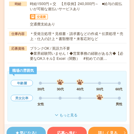
時給1500円＋交 【月収例】240,000円～ ■給与の前払
時給
いが可能な速払いサービスあり
交通費
交通費支給あり
＊受発注処理＊見積書・請求書などの作成＊伝票処理＊売
仕事内容
上・仕入の計上＊書類整理＊来客応対など
ブランクOK / 英語力不要
応募資格
◆業界経験問いません！◆営業事務の経験がある方◆【必
要なOAスキル】Excel（関数） #初めての派…
職場の雰囲気
年齢層
20代
30代
40代
50代
60代
男女比率
女性
男性
もっと見る
気になる!
応募へ進む
詳しく見る