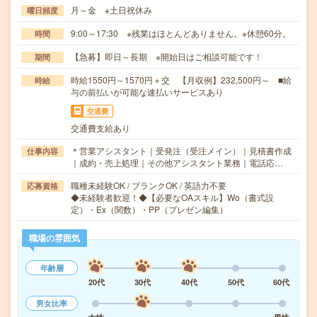
月～金 ※土日祝休み
曜日頻度
9:00～17:30 ※残業はほとんどありません。※休憩60分。
時間
【急募】即日～長期 ※開始日はご相談可能です！
期間
時給1550円～1570円＋交 【月収例】232,500円～ ■給
時給
与の前払いが可能な速払いサービスあり
交通費
交通費支給あり
＊営業アシスタント｜受発注（受注メイン）｜見積書作成
仕事内容
｜成約・売上処理｜その他アシスタント業務｜電話応…
職種未経験OK / ブランクOK / 英語力不要
応募資格
◆未経験者歓迎！◆【必要なOAスキル】Wo（書式設
定）・Ex（関数）・PP（プレゼン編集）
職場の雰囲気
年齢層
20代
30代
40代
50代
60代
男女比率