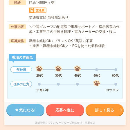
時給1400円＋交
時給
交通費
交通費支給(当社規定あり)
＼中電グループの配電課で事務サポート／・指示伝票の作
仕事内容
成・工事完了の手続き処理・電力メーターの交換・設…
職種未経験OK / ブランクOK / 英語力不要
応募資格
＼業界・職種未経験OK／・PCを使った業務経験
職場の雰囲気
年齢層
20代
30代
40代
50代
60代
仕事の仕方
テキパキ
コツコツ
気になる!
応募へ進む
詳しく見る
派遣会社
マンパワーグループ株式会社 三重支店