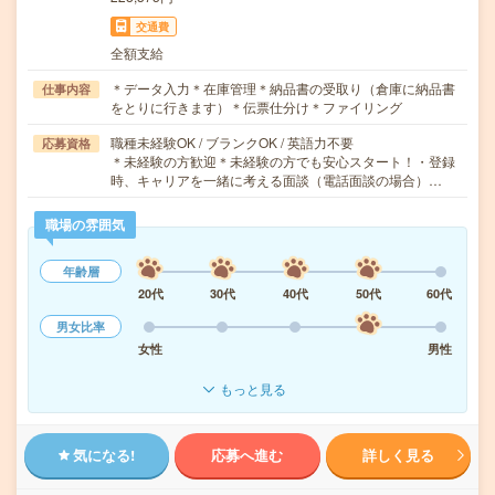
交通費
全額支給
＊データ入力＊在庫管理＊納品書の受取り（倉庫に納品書
仕事内容
をとりに行きます）＊伝票仕分け＊ファイリング
職種未経験OK / ブランクOK / 英語力不要
応募資格
＊未経験の方歓迎＊未経験の方でも安心スタート！・登録
時、キャリアを一緒に考える面談（電話面談の場合）…
職場の雰囲気
年齢層
20代
30代
40代
50代
60代
男女比率
女性
男性
もっと見る
気になる!
応募へ進む
詳しく見る