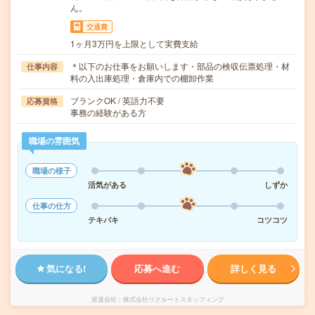
ん。
交通費
1ヶ月3万円を上限として実費支給
＊以下のお仕事をお願いします・部品の検収伝票処理・材
仕事内容
料の入出庫処理・倉庫内での棚卸作業
ブランクOK / 英語力不要
応募資格
事務の経験がある方
職場の雰囲気
職場の様子
活気がある
しずか
仕事の仕方
テキパキ
コツコツ
気になる!
応募へ進む
詳しく見る
派遣会社
株式会社リクルートスタッフィング