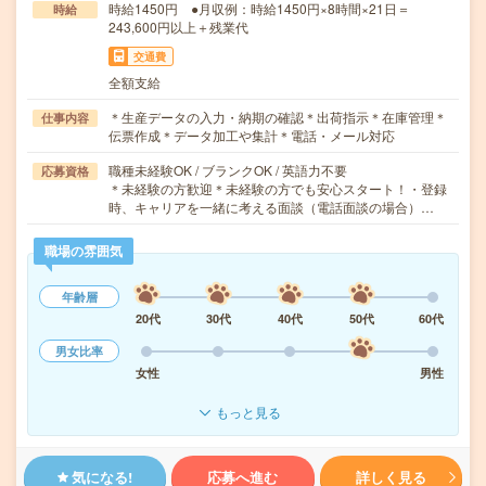
時給1450円 ●月収例：時給1450円×8時間×21日＝
時給
243,600円以上＋残業代
交通費
全額支給
＊生産データの入力・納期の確認＊出荷指示＊在庫管理＊
仕事内容
伝票作成＊データ加工や集計＊電話・メール対応
職種未経験OK / ブランクOK / 英語力不要
応募資格
＊未経験の方歓迎＊未経験の方でも安心スタート！・登録
時、キャリアを一緒に考える面談（電話面談の場合）…
職場の雰囲気
年齢層
20代
30代
40代
50代
60代
男女比率
女性
男性
もっと見る
気になる!
応募へ進む
詳しく見る