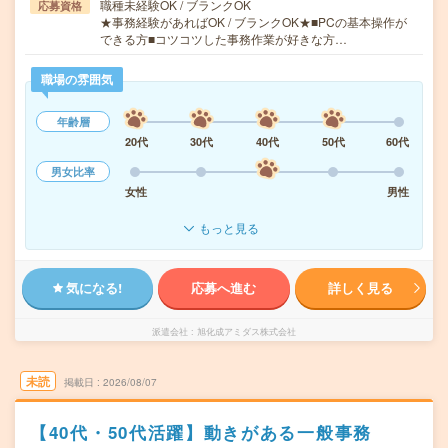
職種未経験OK / ブランクOK
応募資格
★事務経験があればOK / ブランクOK★■PCの基本操作が
できる方■コツコツした事務作業が好きな方…
職場の雰囲気
年齢層
20代
30代
40代
50代
60代
男女比率
女性
男性
もっと見る
気になる!
応募へ進む
詳しく見る
派遣会社
旭化成アミダス株式会社
未読
掲載日
2026/08/07
【40代・50代活躍】動きがある一般事務