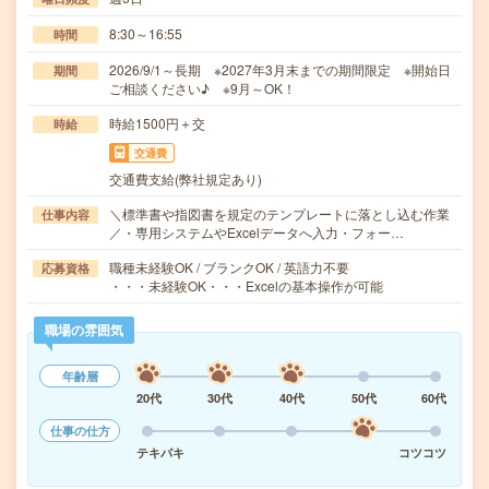
8:30～16:55
時間
2026/9/1～長期 ※2027年3月末までの期間限定 ※開始日
期間
ご相談ください♪ ※9月～OK！
時給1500円＋交
時給
交通費
交通費支給(弊社規定あり)
＼標準書や指図書を規定のテンプレートに落とし込む作業
仕事内容
／・専用システムやExcelデータへ入力・フォー…
職種未経験OK / ブランクOK / 英語力不要
応募資格
・・・未経験OK・・・Excelの基本操作が可能
職場の雰囲気
年齢層
20代
30代
40代
50代
60代
仕事の仕方
テキパキ
コツコツ