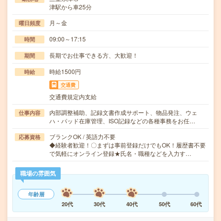
津駅から車25分
月～金
曜日頻度
09:00～17:15
時間
長期でお仕事できる方、大歓迎！
期間
時給1500円
時給
交通費
交通費規定内支給
内部調整補助、記録文書作成サポート、物品発注、ウェ
仕事内容
ハ・パッド在庫管理、ISO記録などの各種事務をお任…
ブランクOK / 英語力不要
応募資格
◆経験者歓迎！〇まずは事前登録だけでもOK！履歴書不要
で気軽にオンライン登録★氏名・職種などを入力す…
職場の雰囲気
年齢層
20代
30代
40代
50代
60代