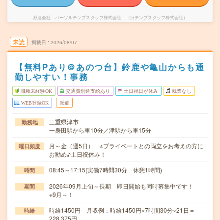
派遣会社
パーソルテンプスタッフ株式会社 （旧テンプスタッフ株式会社）
未読
掲載日
2026/08/07
【無料Pあり＠あのつ台】鈴鹿や亀山からも通
勤しやすい！事務
職種未経験OK
交通費別途支給あり
土日祝日が休み
残業なし
WEB登録OK
派遣
三重県津市
勤務地
一身田駅から車10分／津駅から車15分
月～金（週5日） ※プライベートとの両立をお考えの方に
曜日頻度
お勧め♪土日祝休み！
08:45～17:15(実働7時間30分 休憩1時間)
時間
2026年09月上旬～長期 即日開始も同時募集中です！
期間
※9月～！
時給1450円 月収例：時給1450円×7時間30分×21日＝
時給
228,375円