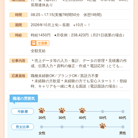
長期連休あり
08:25～17:15(実働7時間50分 休憩1時間)
時間
2026年10月上旬～長期 ※10月～！
期間
時給1450円 ●月収例：238,423円（月21日就業の場合）
時給
交通費
全額支給
＊売上データ等の入力・集計、データの管理＊見積書の作
仕事内容
成、伝票入力＊資料の修正・作成＊電話応対（とても…
職種未経験OK / ブランクOK / 英語力不要
応募資格
＊未経験の方歓迎＊未経験の方でも安心スタート！・登録
時、キャリアを一緒に考える面談（電話面談の場合）…
職場の雰囲気
年齢層
20代
30代
40代
50代
60代
男女比率
女性
男性