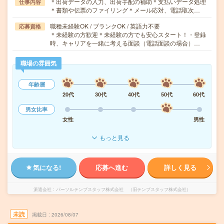
＊出荷データの入力、出荷手配の補助＊支払いデータ処理
仕事内容
＊書類や伝票のファイリング＊メール応対、電話取次…
職種未経験OK / ブランクOK / 英語力不要
応募資格
＊未経験の方歓迎＊未経験の方でも安心スタート！・登録
時、キャリアを一緒に考える面談（電話面談の場合）…
職場の雰囲気
年齢層
20代
30代
40代
50代
60代
男女比率
女性
男性
もっと見る
気になる!
応募へ進む
詳しく見る
派遣会社
パーソルテンプスタッフ株式会社 （旧テンプスタッフ株式会社）
未読
掲載日
2026/08/07