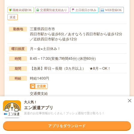
職種未経験OK
交通費別途支給あり
土日祝日が休み
WEB登録OK
派遣
三重県四日市市
勤務地
四日市駅から徒歩6分／あすなろう四日市駅から徒歩12分
／近鉄四日市駅から徒歩12分
月～金※土日休み！
曜日頻度
8:45～17:30(実働:7時間45分) (休憩60分)
時間
【急募】即日～長期（3カ月以上） ★8月～OK！
期間
時給1400円
時給
交通費
交通費支給
大人気！
インフラ関連会社での一般事務です！［1］行政（市役
仕事内容
エン派遣アプリ
所・警察など）への許可証提出・受取業務（道路使用許…
派遣のお仕事情報がたくさん！プッシュ通知で受け取ろう！
職種未経験OK / 英語力不要
応募資格
職種未経験OK！業界未経験OK！【こんな方におススメ！
アプリをダウンロード
まずはご応募ください／歓迎条件】事務経験ある方…