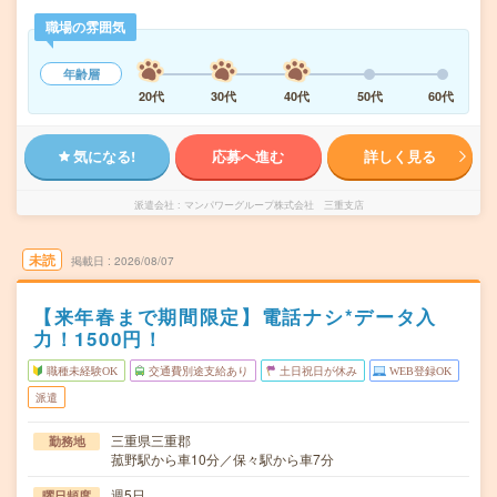
職場の雰囲気
年齢層
20代
30代
40代
50代
60代
気になる!
応募へ進む
詳しく見る
派遣会社
マンパワーグループ株式会社 三重支店
未読
掲載日
2026/08/07
【来年春まで期間限定】電話ナシ*データ入
力！1500円！
職種未経験OK
交通費別途支給あり
土日祝日が休み
WEB登録OK
派遣
三重県三重郡
勤務地
菰野駅から車10分／保々駅から車7分
週5日
曜日頻度