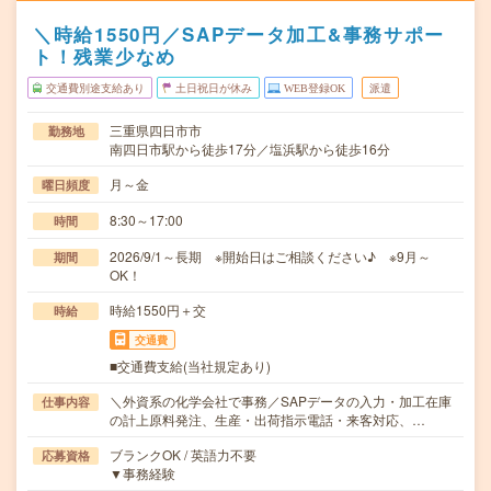
＼時給1550円／SAPデータ加工&事務サポー
ト！残業少なめ
交通費別途支給あり
土日祝日が休み
WEB登録OK
派遣
三重県四日市市
勤務地
南四日市駅から徒歩17分／塩浜駅から徒歩16分
月～金
曜日頻度
8:30～17:00
時間
2026/9/1～長期 ※開始日はご相談ください♪ ※9月～
期間
OK！
時給1550円＋交
時給
交通費
■交通費支給(当社規定あり)
＼外資系の化学会社で事務／SAPデータの入力・加工在庫
仕事内容
の計上原料発注、生産・出荷指示電話・来客対応、…
ブランクOK / 英語力不要
応募資格
▼事務経験