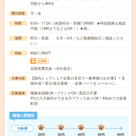
市駅から車8分
月～金
曜日頻度
9:00～17:30（休憩60分・実働7.5時間）★時短勤務も相談
時間
可能（16時までなどもOK！）★残…
即日～長期 ８月～9月～など勤務開始日ご相談くださ
期間
い！
時給1,380円
時給
交通費
全額実費支給（当社規定）
【国内トップシェア企業の支店で一般事務のお仕事】＊見
仕事内容
積作成＊受注/発注業務・・必要パーツをメーカーに…
職種未経験OK / ブランクOK / 英語力不要
応募資格
PCの入力操作ができる方ブランクありOK！#初めての派遣
歓迎
職場の雰囲気
年齢層
20代
30代
40代
50代
60代