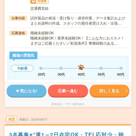
交通費
交通費支給
試作製品の発送・受け取り・保管作業、データ集計および
仕事内容
まとめ資料の作成、スタッフの着任者受け入れ・出張…
職種未経験OK
応募資格
職種未経験OK！業界未経験OK！【こんな方におススメ！
まずはご応募ください／歓迎条件】事務経験のある…
職場の雰囲気
年齢層
20代
30代
40代
50代
60代
気になる!
応募へ進む
詳しく見る
派遣会社
アデコ株式会社
未読
掲載日
2026/08/07
3名募集⌖*週1～2日在宅OK・TEL応対少・時