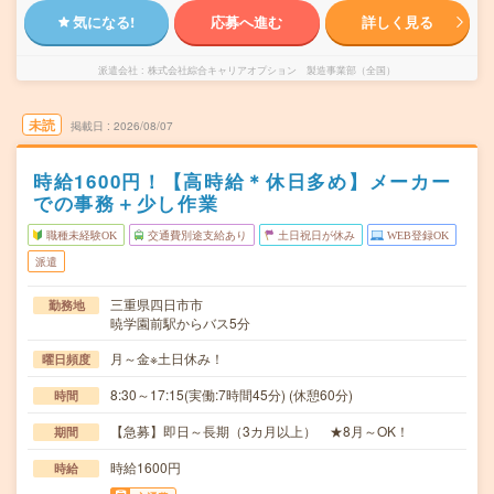
気になる!
応募へ進む
詳しく見る
派遣会社
株式会社綜合キャリアオプション 製造事業部（全国）
未読
掲載日
2026/08/07
時給1600円！【高時給＊休日多め】メーカー
での事務＋少し作業
職種未経験OK
交通費別途支給あり
土日祝日が休み
WEB登録OK
派遣
三重県四日市市
勤務地
暁学園前駅からバス5分
月～金※土日休み！
曜日頻度
8:30～17:15(実働:7時間45分) (休憩60分)
時間
【急募】即日～長期（3カ月以上） ★8月～OK！
期間
時給1600円
時給