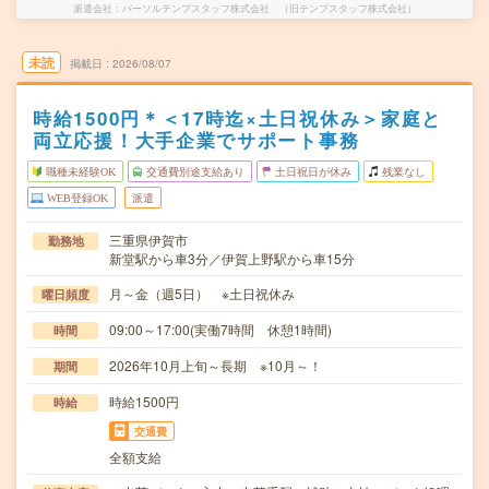
派遣会社
パーソルテンプスタッフ株式会社 （旧テンプスタッフ株式会社）
未読
掲載日
2026/08/07
時給1500円＊＜17時迄×土日祝休み＞家庭と
両立応援！大手企業でサポート事務
職種未経験OK
交通費別途支給あり
土日祝日が休み
残業なし
WEB登録OK
派遣
三重県伊賀市
勤務地
新堂駅から車3分／伊賀上野駅から車15分
月～金（週5日） ※土日祝休み
曜日頻度
09:00～17:00(実働7時間 休憩1時間)
時間
2026年10月上旬～長期 ※10月～！
期間
時給1500円
時給
交通費
全額支給