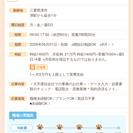
三重県津市
勤務地
津駅から徒歩1分
月～金／週5日
曜日頻度
09:00-17:30（休憩60分）実働7時間30分
時間
2026年09月01日～長期 ※開始日相談OK ※9月～！
期間
時給1400円 月収例 21万円 時給1400円×実働7h30m×週5
時給
日×4週 ※月収例を保証するものではありません。
交通費
1ヶ月3万円を上限として実費支給
＜大手通信会社での事務のお仕事＞・データ入力・必要書
仕事内容
類のチェック・電話取次・庶務業務＊契約決済をメイ…
職種未経験OK / ブランクOK / 英語力不要
応募資格
■未経験OK！
職場の雰囲気
年齢層