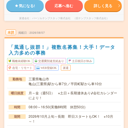
気になる!
応募へ進む
詳しく見る
派遣会社
パーソルテンプスタッフ株式会社 （旧テンプスタッフ株式会社）
未読
掲載日
2026/08/07
「風通し抜群！」複数名募集！大手！データ
入力多めの事務
職種未経験OK
交通費別途支給あり
土日祝日が休み
在宅・リモート
WEB登録OK
派遣
三重県亀山市
勤務地
亀山(三重県)駅から車7分／平田町駅から車10分
月～金（週5日） ※土日＋長期連休あり♪会社カレンダー
曜日頻度
により！
08:00～16:50(実働8時間 休憩50分)
時間
2026年10月上旬～長期 即日スタートもOK！ ※10月
期間
～！