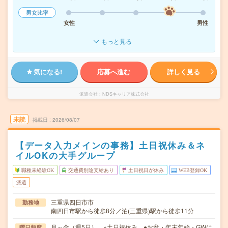
男女比率
女性
男性
もっと見る
気になる!
応募へ進む
詳しく見る
派遣会社
NDSキャリア株式会社
未読
掲載日
2026/08/07
【データ入力メインの事務】土日祝休み＆ネ
イルOKの大手グループ
職種未経験OK
交通費別途支給あり
土日祝日が休み
WEB登録OK
派遣
三重県四日市市
勤務地
南四日市駅から徒歩8分／泊(三重県)駅から徒歩11分
月～金（週5日） ※土日祝休み ●お盆・年末年始・GWに
曜日頻度