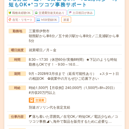
短もOK⌖*コツコツ事務サポート
職種未経験OK
交通費別途支給あり
土日祝日が休み
在宅・リモート
WEB登録OK
派遣
三重県伊勢市
勤務地
朝熊駅から車6分／五十鈴川駅から車8分／二見浦駅から車
5分
就業曜日／月～金
曜日頻度
8:30～17:30（休憩60分/実働8時間）★下記のような時短
時間
勤務もOKです！・9:00～16:0…
9月～2028年3月頃まで（延長可能性あり） ※スタート日
期間
の相談OK ✿就業中の方もぜひご応募下さい
時給1,500円【月収例】240,000円（1,500円×8h×20日）
時給
#月収20万円以上
交通費
別途ガソリン代を規定支給
◤落ち着いた雰囲気／在宅OK／時短OK／電話少なめ／コ
仕事内容
ツコツ事務◢＼海外で製品を販売するために必要な…