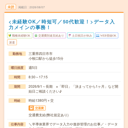
未読
掲載日
2026/08/07
<未経験OK／時短可／50代歓迎！>データ入
力メインの事務！
職種未経験OK
交通費別途支給あり
土日祝日が休み
WEB登録OK
派遣
三重県四日市市
勤務地
小牧口駅から徒歩15分
週5日
曜日頻度
8:30～17:15
時間
2026/9/1～長期 ※「即日」「決まってから1ヶ月」など開
期間
始日ご相談ください♪
時給1380円＋交
時給
交通費
交通費支給(弊社規定あり)
＼半導体業界でデータ入力や進捗管理のお仕事／・データ
仕事内容