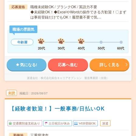
職種未経験OK / ブランクOK / 英語力不要
応募資格
◆未経験OK！◆ExcelやWordの操作できる方歓迎！〇まず
は事前登録だけでもOK！履歴書不要で気…
職場の雰囲気
年齢層
20代
30代
40代
50代
60代
気になる!
応募へ進む
詳しく見る
派遣会社
株式会社綜合キャリアオプション 製造事業部（全国）
未読
掲載日
2026/08/07
【経験者歓迎！】一般事務/日払いOK
交通費別途支給あり
土日祝日が休み
WEB登録OK
派遣
三重県津市
勤務地