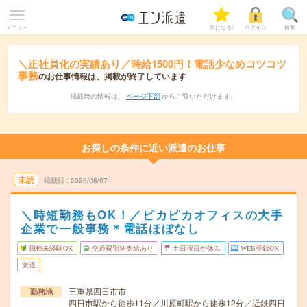
メニュー
気になる!
ログイン
検索
＼正社員化の実績あり／時給1500円！電話少なめコツコツ
事務
のお仕事情報は、掲載が終了しています
掲載時の情報は、
ページ下部
からご覧いただけます。
お探しの条件に近い派遣のお仕事
未読
掲載日
2026/08/07
＼時短勤務もOK！／ピカピカオフィスの大手
企業で一般事務＊電話ほぼなし
職種未経験OK
交通費別途支給あり
土日祝日が休み
WEB登録OK
派遣
三重県四日市市
勤務地
四日市駅から徒歩11分／川原町駅から徒歩12分／近鉄四日