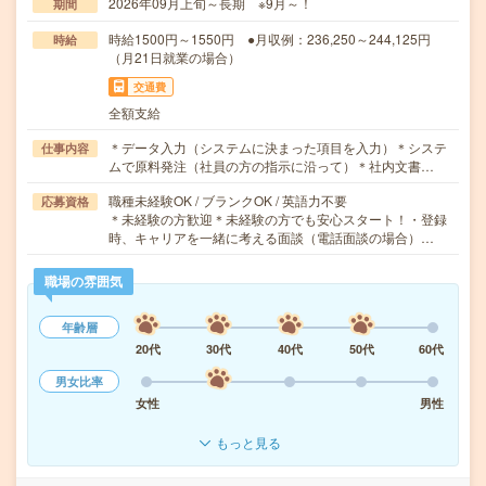
2026年09月上旬～長期 ※9月～！
期間
時給1500円～1550円 ●月収例：236,250～244,125円
時給
（月21日就業の場合）
交通費
全額支給
＊データ入力（システムに決まった項目を入力）＊システ
仕事内容
ムで原料発注（社員の方の指示に沿って）＊社内文書…
職種未経験OK / ブランクOK / 英語力不要
応募資格
＊未経験の方歓迎＊未経験の方でも安心スタート！・登録
時、キャリアを一緒に考える面談（電話面談の場合）…
職場の雰囲気
年齢層
20代
30代
40代
50代
60代
男女比率
女性
男性
もっと見る