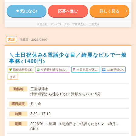
気になる!
応募へ進む
詳しく見る
派遣会社
マンパワーグループ株式会社 三重支店
未読
掲載日
2026/08/07
＼土日祝休み&電話少な目／綺麗なビルで一般
事務<1400円>
職種未経験OK
交通費別途支給あり
土日祝日が休み
WEB登録OK
派遣
三重県津市
勤務地
津新町駅から徒歩10分／津駅からバス15分
月～金
曜日頻度
8:30～17:10
時間
2026/9/1～長期 ※開始日はご相談ください♪ ※9月～
期間
OK！