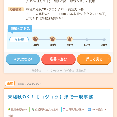
入力(管理リスト)・進捗確認・回答(システム使用…
職種未経験OK / ブランクOK / 英語力不要
応募資格
・・・未経験OK・・・Excelの基本操作(文字入力・修正)
ができれば事務未経験OK!
職場の雰囲気
年齢層
20代
30代
40代
50代
60代
気になる!
応募へ進む
詳しく見る
派遣会社
マンパワーグループ株式会社 三重支店
未読
掲載日
2026/08/07
未経験OK！【コツコツ】津で一般事務
職種未経験OK
交通費別途支給あり
土日祝日が休み
WEB登録OK
派遣