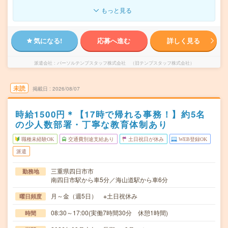
もっと見る
気になる!
応募へ進む
詳しく見る
派遣会社
パーソルテンプスタッフ株式会社 （旧テンプスタッフ株式会社）
未読
掲載日
2026/08/07
時給1500円＊【17時で帰れる事務！】約5名
の少人数部署・丁寧な教育体制あり
職種未経験OK
交通費別途支給あり
土日祝日が休み
WEB登録OK
派遣
三重県四日市市
勤務地
南四日市駅から車5分／海山道駅から車6分
月～金（週5日） ※土日祝休み
曜日頻度
08:30～17:00(実働7時間30分 休憩1時間)
時間