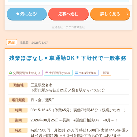
気になる!
応募へ進む
詳しく見る
派遣会社
アデコ株式会社
未読
掲載日
2026/08/07
残業ほぼなし▼車通勤OK＊下野代で一般事務
交通費別途支給あり
土日祝日が休み
WEB登録OK
派遣
三重県桑名市
勤務地
下野代駅から徒歩25分／桑名駅からバス25分
月～金／週5日
曜日頻度
08:15-16:45（休憩45分）実働7時間45分（残業少なめ！）
時間
2026年08月25日～長期 ※開始日相談OK ※8月～！
期間
時給1500円 月収例 24万円 時給1500円×実働7h45m×週5
時給
日×4週+残業10h ※月収例を保証するものではありませ