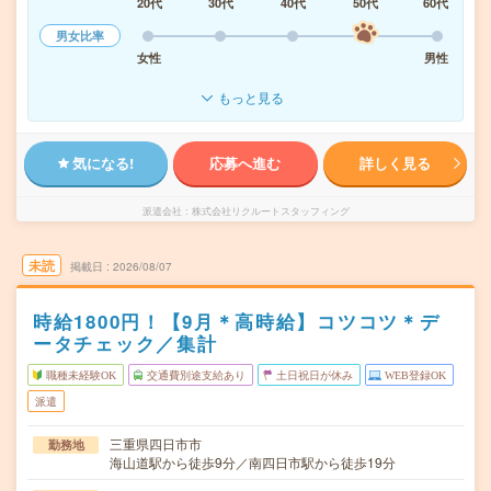
20代
30代
40代
50代
60代
男女比率
女性
男性
もっと見る
気になる!
応募へ進む
詳しく見る
派遣会社
株式会社リクルートスタッフィング
未読
掲載日
2026/08/07
時給1800円！【9月＊高時給】コツコツ＊デ
ータチェック／集計
職種未経験OK
交通費別途支給あり
土日祝日が休み
WEB登録OK
派遣
三重県四日市市
勤務地
海山道駅から徒歩9分／南四日市駅から徒歩19分