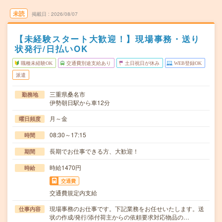
未読
掲載日
2026/08/07
【未経験スタート大歓迎！】現場事務・送り
状発行/日払いOK
職種未経験OK
交通費別途支給あり
土日祝日が休み
WEB登録OK
派遣
三重県桑名市
勤務地
伊勢朝日駅から車12分
月～金
曜日頻度
08:30～17:15
時間
長期でお仕事できる方、大歓迎！
期間
時給1470円
時給
交通費
交通費規定内支給
現場事務のお仕事です。下記業務をお任せいたします。送
仕事内容
状の作成/発行/添付荷主からの依頼要求対応物品の…