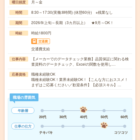
月～金
曜日頻度
8:30～17:30(実働:8時間) (休憩60分) ※残業なし
時間
2026/9/上旬～長期（3カ月以上） ★9月～OK！
期間
時給1800円
時給
交通費
交通費支給
【メーカーでのデータチェック業務】品質保証に関わる検
仕事内容
査資料のデータチェック、Excelの関数を使用し…
職種未経験OK
応募資格
職種未経験OK！業界未経験OK！【こんな方におススメ！
まずはご応募ください／歓迎条件】【必須スキル】…
職場の雰囲気
年齢層
20代
30代
40代
50代
60代
仕事の仕方
テキパキ
コツコツ