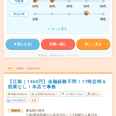
年齢層
20代
30代
40代
50代
60代
男女比率
女性
男性
もっと見る
気になる!
応募へ進む
詳しく見る
派遣会社
株式会社スタッフサービス
未読
掲載日
2026/08/06
【江南｜1450円】金融経験不問！17時定時＆
残業なし！本店で事務
職種未経験OK
交通費別途支給あり
土日祝日が休み
残業なし
WEB登録OK
派遣
愛知県江南市
勤務地
江南(愛知県)駅から徒歩15分／二十軒駅から車12分