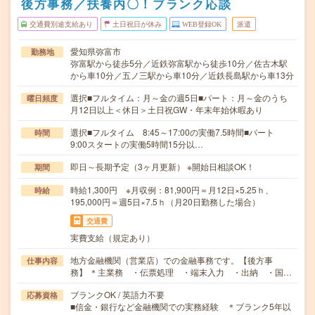
後方事務／扶養内〇！ブランク応談
交通費別途支給あり
土日祝日が休み
WEB登録OK
派遣
愛知県弥富市
勤務地
弥富駅から徒歩5分／近鉄弥富駅から徒歩10分／佐古木駅
から車10分／五ノ三駅から車10分／近鉄長島駅から車13分
選択■フルタイム：月～金の週5日■パート：月～金のうち
曜日頻度
月12日以上＜休日＞土日祝GW・年末年始休暇あり
選択■フルタイム 8:45～17:00の実働7.5時間■パート
時間
9:00スタートの実働5時間15分以…
即日～長期予定（3ヶ月更新） ※開始日相談OK！
期間
時給1,300円 ※月収例：81,900円＝月12日×5.25ｈ、
時給
195,000円＝週5日×7.5ｈ（月20日勤務した場合）
交通費
実費支給（規定あり）
地方金融機関（営業店）での金融事務です。【後方事
仕事内容
務】 ＊主業務 ・伝票処理 ・端末入力 ・出納 ・国…
ブランクOK / 英語力不要
応募資格
■信金・銀行など金融機関での実務経験 ＊ブランク5年以