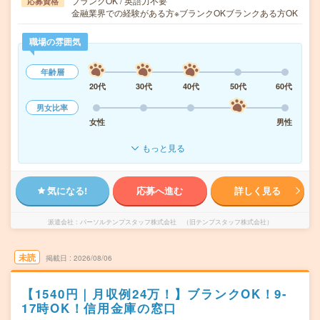
ブランクOK / 英語力不要
応募資格
金融業界での経験がある方※ブランクOKブランクある方OK
職場の雰囲気
年齢層
20代
30代
40代
50代
60代
男女比率
女性
男性
もっと見る
気になる!
応募へ進む
詳しく見る
派遣会社
パーソルテンプスタッフ株式会社 （旧テンプスタッフ株式会社）
未読
掲載日
2026/08/06
【1540円｜月収例24万！】ブランクOK！9-
17時OK！信用金庫の窓口