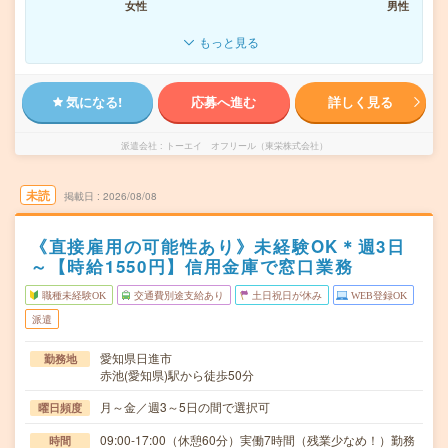
女性
男性
もっと見る
気になる!
応募へ進む
詳しく見る
派遣会社
トーエイ オフリール（東栄株式会社）
未読
掲載日
2026/08/08
《直接雇用の可能性あり》未経験OK＊週3日
～【時給1550円】信用金庫で窓口業務
職種未経験OK
交通費別途支給あり
土日祝日が休み
WEB登録OK
派遣
愛知県日進市
勤務地
赤池(愛知県)駅から徒歩50分
月～金／週3～5日の間で選択可
曜日頻度
09:00-17:00（休憩60分）実働7時間（残業少なめ！）勤務
時間