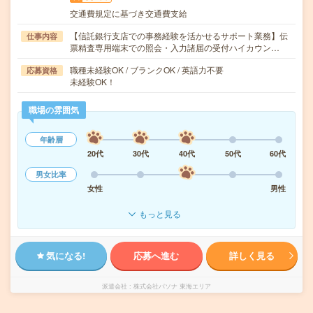
交通費規定に基づき交通費支給
【信託銀行支店での事務経験を活かせるサポート業務】伝
仕事内容
票精査専用端末での照会・入力諸届の受付ハイカウン…
職種未経験OK / ブランクOK / 英語力不要
応募資格
未経験OK！
職場の雰囲気
年齢層
20代
30代
40代
50代
60代
男女比率
女性
男性
もっと見る
気になる!
応募へ進む
詳しく見る
派遣会社
株式会社パソナ 東海エリア