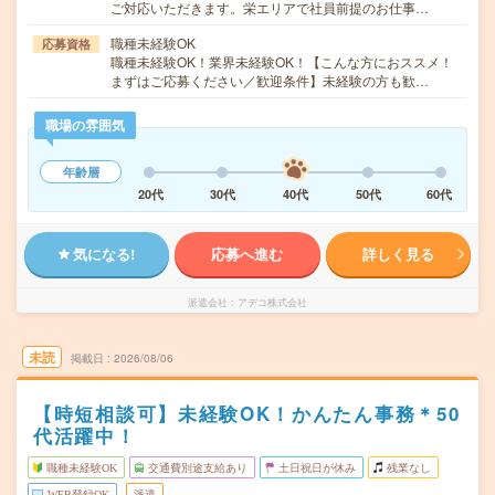
ご対応いただきます。栄エリアで社員前提のお仕事…
職種未経験OK
応募資格
職種未経験OK！業界未経験OK！【こんな方におススメ！
まずはご応募ください／歓迎条件】未経験の方も歓…
職場の雰囲気
年齢層
20代
30代
40代
50代
60代
気になる!
応募へ進む
詳しく見る
派遣会社
アデコ株式会社
未読
掲載日
2026/08/06
【時短相談可】未経験OK！かんたん事務＊50
代活躍中！
職種未経験OK
交通費別途支給あり
土日祝日が休み
残業なし
WEB登録OK
派遣