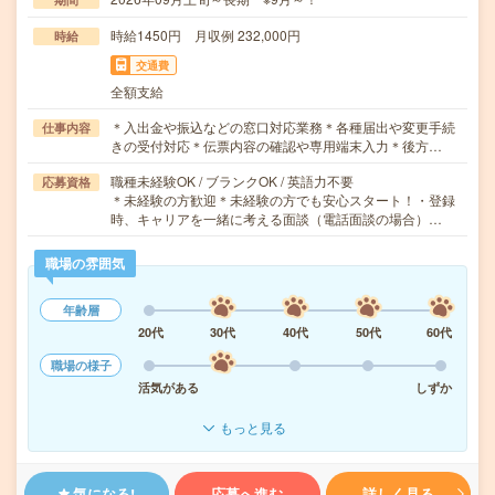
時給1450円 月収例 232,000円
時給
交通費
全額支給
＊入出金や振込などの窓口対応業務＊各種届出や変更手続
仕事内容
きの受付対応＊伝票内容の確認や専用端末入力＊後方…
職種未経験OK / ブランクOK / 英語力不要
応募資格
＊未経験の方歓迎＊未経験の方でも安心スタート！・登録
時、キャリアを一緒に考える面談（電話面談の場合）…
職場の雰囲気
年齢層
20代
30代
40代
50代
60代
職場の様子
活気がある
しずか
もっと見る
気になる!
応募へ進む
詳しく見る