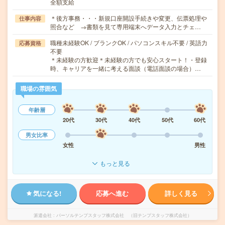
全額支給
＊後方事務・・・新規口座開設手続きや変更、伝票処理や
仕事内容
照合など →書類を見て専用端末へデータ入力とチェ…
職種未経験OK / ブランクOK / パソコンスキル不要 / 英語力
応募資格
不要
＊未経験の方歓迎＊未経験の方でも安心スタート！・登録
時、キャリアを一緒に考える面談（電話面談の場合）…
職場の雰囲気
年齢層
20代
30代
40代
50代
60代
男女比率
女性
男性
もっと見る
気になる!
応募へ進む
詳しく見る
派遣会社
パーソルテンプスタッフ株式会社 （旧テンプスタッフ株式会社）