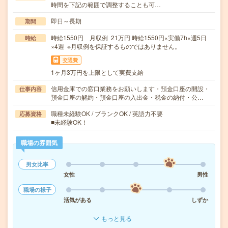
時間を下記の範囲で調整することも可…
即日～長期
期間
時給1550円 月収例 21万円 時給1550円×実働7h×週5日
時給
×4週 ※月収例を保証するものではありません。
交通費
1ヶ月3万円を上限として実費支給
信用金庫での窓口業務をお願いします・預金口座の開設・
仕事内容
預金口座の解約・預金口座の入出金・税金の納付・公…
職種未経験OK / ブランクOK / 英語力不要
応募資格
■未経験OK！
職場の雰囲気
男女比率
女性
男性
職場の様子
活気がある
しずか
もっと見る