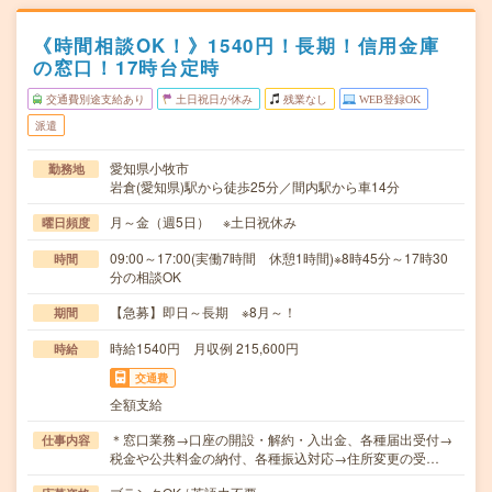
《時間相談OK！》1540円！長期！信用金庫
の窓口！17時台定時
交通費別途支給あり
土日祝日が休み
残業なし
WEB登録OK
派遣
愛知県小牧市
勤務地
岩倉(愛知県)駅から徒歩25分／間内駅から車14分
月～金（週5日） ※土日祝休み
曜日頻度
09:00～17:00(実働7時間 休憩1時間)※8時45分～17時30
時間
分の相談OK
【急募】即日～長期 ※8月～！
期間
時給1540円 月収例 215,600円
時給
交通費
全額支給
＊窓口業務→口座の開設・解約・入出金、各種届出受付→
仕事内容
税金や公共料金の納付、各種振込対応→住所変更の受…