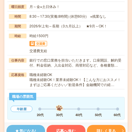
月～金※土日休み！
曜日頻度
8:30～17:30(実働:8時間) (休憩60分) ※残業なし
時間
2026/9/上旬～長期（3カ月以上） ★9月～OK！
期間
時給1500円
時給
交通費
交通費支給
銀行での窓口業務を担当いただきます。口座開設、解約受
仕事内容
付、料金収納、入出金対応、両替対応など、各種書類…
職種未経験OK
応募資格
職種未経験OK！業界未経験OK！【こんな方におススメ！
まずはご応募ください／歓迎条件】金融機関での経…
職場の雰囲気
年齢層
20代
30代
40代
50代
60代
気になる!
応募へ進む
詳しく見る