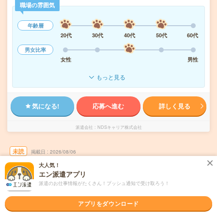
職場の雰囲気
年齢層
20代
30代
40代
50代
60代
男女比率
女性
男性
もっと見る
気になる!
応募へ進む
詳しく見る
派遣会社
NDSキャリア株式会社
未読
掲載日
2026/08/06
大人気！
エン派遣アプリ
【未経験から正社員へ】サポート充実で安心
＊天白の金融機関で事務・窓口
派遣のお仕事情報がたくさん！プッシュ通知で受け取ろう！
職種未経験OK
交通費別途支給あり
土日祝日が休み
WEB登録OK
アプリをダウンロード
正社員への紹介予定派遣