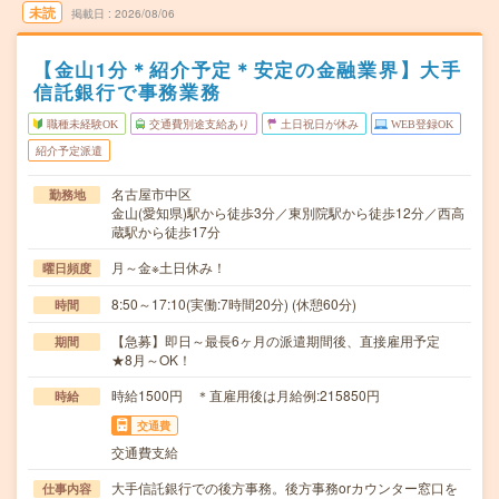
未読
掲載日
2026/08/06
【金山1分＊紹介予定＊安定の金融業界】大手
信託銀行で事務業務
職種未経験OK
交通費別途支給あり
土日祝日が休み
WEB登録OK
紹介予定派遣
名古屋市中区
勤務地
金山(愛知県)駅から徒歩3分／東別院駅から徒歩12分／西高
蔵駅から徒歩17分
月～金※土日休み！
曜日頻度
8:50～17:10(実働:7時間20分) (休憩60分)
時間
【急募】即日～最長6ヶ月の派遣期間後、直接雇用予定
期間
★8月～OK！
時給1500円 ＊直雇用後は月給例:215850円
時給
交通費
交通費支給
大手信託銀行での後方事務。後方事務orカウンター窓口を
仕事内容