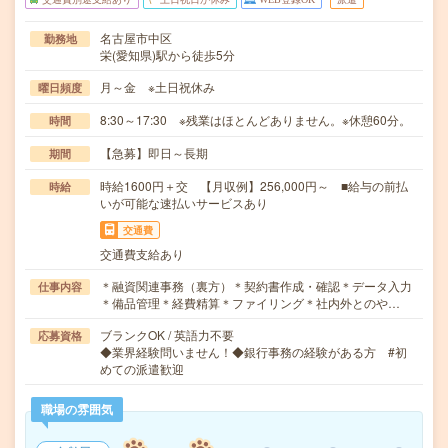
名古屋市中区
勤務地
栄(愛知県)駅から徒歩5分
月～金 ※土日祝休み
曜日頻度
8:30～17:30 ※残業はほとんどありません。※休憩60分。
時間
【急募】即日～長期
期間
時給1600円＋交 【月収例】256,000円～ ■給与の前払
時給
いが可能な速払いサービスあり
交通費
交通費支給あり
＊融資関連事務（裏方）＊契約書作成・確認＊データ入力
仕事内容
＊備品管理＊経費精算＊ファイリング＊社内外とのや…
ブランクOK / 英語力不要
応募資格
◆業界経験問いません！◆銀行事務の経験がある方 #初
めての派遣歓迎
職場の雰囲気