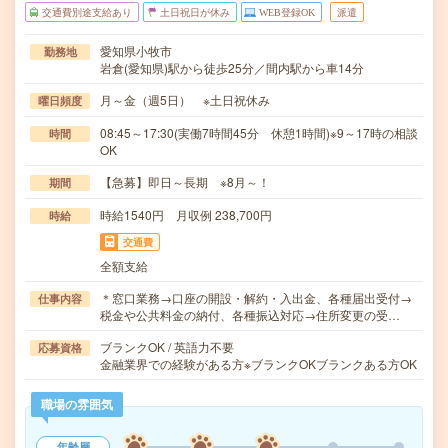
交通費別途支給あり
土日祝日が休み
WEB登録OK
派遣
愛知県小牧市
勤務地
岩倉(愛知県)駅から徒歩25分／間内駅から車14分
月～金（週5日） ※土日祝休み
曜日頻度
08:45～17:30(実働7時間45分 休憩1時間)※9～17時の相談
時間
OK
【急募】即日～長期 ※8月～！
期間
時給1540円 月収例 238,700円
時給
交通費
全額支給
＊窓口業務→口座の開設・解約・入出金、各種届出受付→
仕事内容
税金や公共料金の納付、各種振込対応→住所変更の受…
ブランクOK / 英語力不要
応募資格
金融業界での経験がある方※ブランクOKブランクある方OK
職場の雰囲気
年齢層