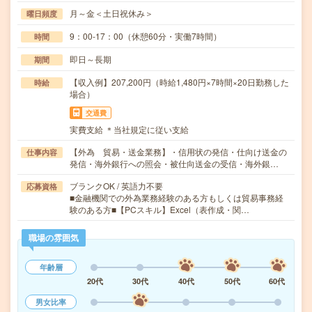
月～金＜土日祝休み＞
曜日頻度
9：00-17：00（休憩60分・実働7時間）
時間
即日～長期
期間
【収入例】207,200円（時給1,480円×7時間×20日勤務した
時給
場合）
交通費
実費支給 ＊当社規定に従い支給
【外為 貿易・送金業務】・信用状の発信・仕向け送金の
仕事内容
発信・海外銀行への照会・被仕向送金の受信・海外銀…
ブランクOK / 英語力不要
応募資格
■金融機関での外為業務経験のある方もしくは貿易事務経
験のある方■【PCスキル】Excel（表作成・関…
職場の雰囲気
年齢層
20代
30代
40代
50代
60代
男女比率