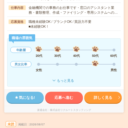
金融機関での事務のお仕事です・窓口のアシスタント業
仕事内容
務・書類整理、作成・ファイリング・専用システムへの…
職種未経験OK / ブランクOK / 英語力不要
応募資格
■未経験OK！
職場の雰囲気
年齢層
20代
30代
40代
50代
60代
男女比率
女性
男性
もっと見る
気になる!
応募へ進む
詳しく見る
派遣会社
株式会社リクルートスタッフィング
未読
掲載日
2026/08/07