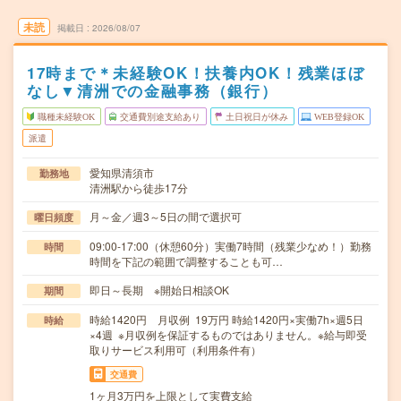
未読
掲載日
2026/08/07
17時まで＊未経験OK！扶養内OK！残業ほぼ
なし▼清洲での金融事務（銀行）
職種未経験OK
交通費別途支給あり
土日祝日が休み
WEB登録OK
派遣
愛知県清須市
勤務地
清洲駅から徒歩17分
月～金／週3～5日の間で選択可
曜日頻度
09:00-17:00（休憩60分）実働7時間（残業少なめ！）勤務
時間
時間を下記の範囲で調整することも可…
即日～長期 ※開始日相談OK
期間
時給1420円 月収例 19万円 時給1420円×実働7h×週5日
時給
×4週 ※月収例を保証するものではありません。※給与即受
取りサービス利用可（利用条件有）
交通費
1ヶ月3万円を上限として実費支給