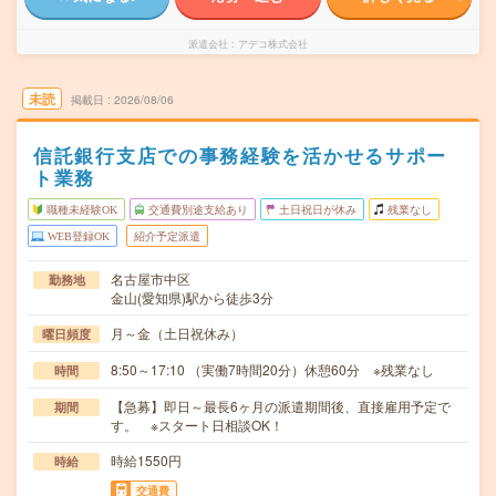
派遣会社
アデコ株式会社
未読
掲載日
2026/08/06
信託銀行支店での事務経験を活かせるサポー
ト業務
職種未経験OK
交通費別途支給あり
土日祝日が休み
残業なし
WEB登録OK
紹介予定派遣
名古屋市中区
勤務地
金山(愛知県)駅から徒歩3分
月～金（土日祝休み）
曜日頻度
8:50～17:10 （実働7時間20分）休憩60分 ※残業なし
時間
【急募】即日～最長6ヶ月の派遣期間後、直接雇用予定で
期間
す。 ※スタート日相談OK！
時給1550円
時給
交通費