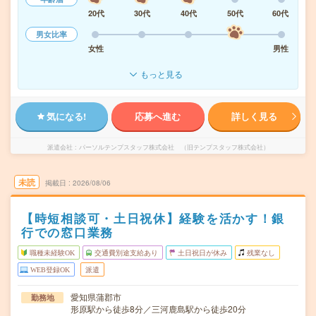
20代
30代
40代
50代
60代
男女比率
女性
男性
もっと見る
気になる!
応募へ進む
詳しく見る
派遣会社
パーソルテンプスタッフ株式会社 （旧テンプスタッフ株式会社）
未読
掲載日
2026/08/06
【時短相談可・土日祝休】経験を活かす！銀
行での窓口業務
職種未経験OK
交通費別途支給あり
土日祝日が休み
残業なし
WEB登録OK
派遣
愛知県蒲郡市
勤務地
形原駅から徒歩8分／三河鹿島駅から徒歩20分