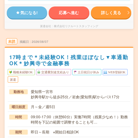
気になる!
応募へ進む
詳しく見る
派遣会社
株式会社リクルートスタッフィング
未読
掲載日
2026/08/07
17時まで＊未経験OK！残業ほぼなし▼車通勤
OK＊妙興寺で金融事務
職種未経験OK
交通費別途支給あり
土日祝日が休み
WEB登録OK
派遣
愛知県一宮市
勤務地
妙興寺駅から徒歩25分／岩倉(愛知県)駅からバス17分
月～金／週5日
曜日頻度
09:00-17:00（休憩60分）実働7時間（残業少なめ！）勤務
時間
時間を下記の範囲で調整することも可…
即日～長期 ※開始日相談OK
期間