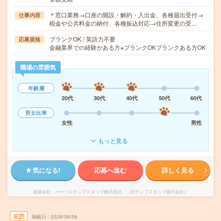
＊窓口業務→口座の開設・解約・入出金、各種届出受付→
仕事内容
税金や公共料金の納付、各種振込対応→住所変更の受…
ブランクOK / 英語力不要
応募資格
金融業界での経験がある方※ブランクOKブランクある方OK
職場の雰囲気
年齢層
20代
30代
40代
50代
60代
男女比率
女性
男性
もっと見る
気になる!
応募へ進む
詳しく見る
派遣会社
パーソルテンプスタッフ株式会社 （旧テンプスタッフ株式会社）
未読
掲載日
2026/08/06