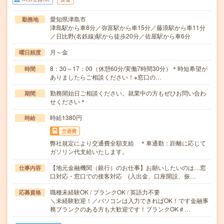
愛知県津島市
勤務地
津島駅から車8分／弥富駅から車15分／藤浪駅から車11分
／日比野(名鉄線)駅から徒歩20分／佐屋駅から車6分
月～金
曜日頻度
8：30～17：00（休憩60分/実働7時間30分）＊時短希望が
時間
ありましたらご相談ください！※窓口の…
勤務開始日ご相談ください。就業中の方もぜひお問い合わ
期間
せください＊
時給1380円
時給
交通費
弊社規定により交通費全額支給 ＊車通勤：距離に応じて
ガソリン代支給いたします。
【地元金融機関（銀行）のお仕事】お願いしたいのは…窓
仕事内容
口対応・窓口での接客対応 (入出金、口座開設、振…
職種未経験OK / ブランクOK / 英語力不要
応募資格
＼未経験歓迎！／パソコンは入力できればOK！です金融事
務ブランクのある方も大歓迎です！ブランクOK＃…