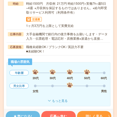
時給1500円 月収例 21万円 時給1500円×実働7h×週5日
時給
×4週 ※月収例を保証するものではありません。※給与即受
取りサービス利用可（利用条件有）
交通費
1ヶ月3万円を上限として実費支給
大手金融機関で銀行内の後方事務をお願いします・データ
仕事内容
入力・伝票処理・電話応対・庶務業務※派遣から直接…
職種未経験OK / ブランクOK / 英語力不要
応募資格
■未経験OK！
職場の雰囲気
年齢層
20代
30代
40代
50代
60代
男女比率
女性
男性
もっと見る
気になる!
応募へ進む
詳しく見る