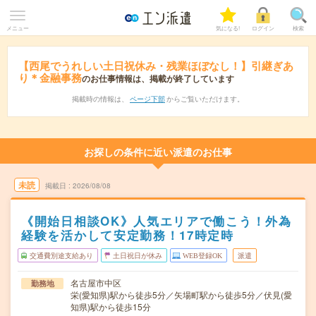
メニュー
気になる!
ログイン
検索
【西尾でうれしい土日祝休み・残業ほぼなし！】引継ぎあ
り＊金融事務
のお仕事情報は、掲載が終了しています
掲載時の情報は、
ページ下部
からご覧いただけます。
お探しの条件に近い派遣のお仕事
未読
掲載日
2026/08/08
《開始日相談OK》人気エリアで働こう！外為
経験を活かして安定勤務！17時定時
交通費別途支給あり
土日祝日が休み
WEB登録OK
派遣
名古屋市中区
勤務地
栄(愛知県)駅から徒歩5分／矢場町駅から徒歩5分／伏見(愛
知県)駅から徒歩15分