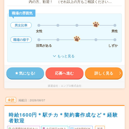
内の方、歓迎！ （それ以上の方もご相談ください…
職場の雰囲気
男女比率
女性
男性
職場の様子
活気がある
しずか
もっと見る
気になる!
応募へ進む
詳しく見る
派遣会社
エンプロ株式会社
未読
掲載日
2026/08/07
時給1600円＊駅チカ＊契約書作成など＊経験
者歓迎
交通費別途支給あり
土日祝日が休み
WEB登録OK
派遣