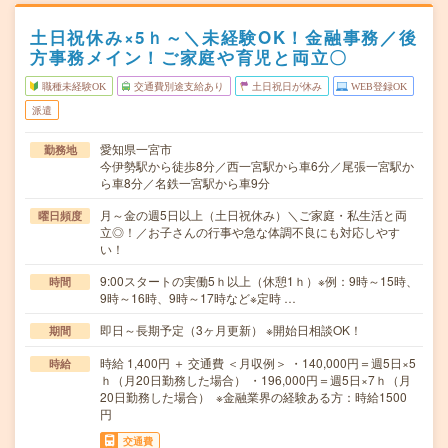
土日祝休み×5ｈ～＼未経験OK！金融事務／後
方事務メイン！ご家庭や育児と両立〇
職種未経験OK
交通費別途支給あり
土日祝日が休み
WEB登録OK
派遣
愛知県一宮市
勤務地
今伊勢駅から徒歩8分／西一宮駅から車6分／尾張一宮駅か
ら車8分／名鉄一宮駅から車9分
月～金の週5日以上（土日祝休み）＼ご家庭・私生活と両
曜日頻度
立◎！／お子さんの行事や急な体調不良にも対応しやす
い！
9:00スタートの実働5ｈ以上（休憩1ｈ）※例：9時～15時、
時間
9時～16時、9時～17時など※定時 …
即日～長期予定（3ヶ月更新） ※開始日相談OK！
期間
時給 1,400円 ＋ 交通費 ＜月収例＞ ・140,000円＝週5日×5
時給
ｈ（月20日勤務した場合） ・196,000円＝週5日×7ｈ（月
20日勤務した場合） ※金融業界の経験ある方：時給1500
円
交通費