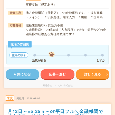
実費支給（規定あり）
地方金融機関（営業店）での金融事務です。・後方事務
仕事内容
（メイン） ＊伝票処理、端末入力 ＊出納 ＊国内為…
職種未経験OK / 英語力不要
応募資格
＼未経験OK！／■Excel（入力程度）※信金・銀行などの金
融業界の経験ある方は尚歓迎です！
職場の雰囲気
職場の様子
活気がある
しずか
気になる!
応募へ進む
詳しく見る
派遣会社
エンプロ株式会社
未読
掲載日
2026/08/07
月12日～×5.25ｈ～or平日フル＼金融機関で