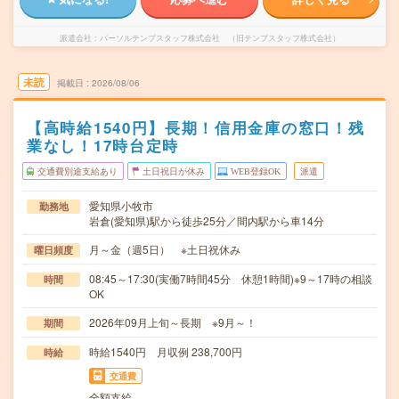
派遣会社
パーソルテンプスタッフ株式会社 （旧テンプスタッフ株式会社）
未読
掲載日
2026/08/06
【高時給1540円】長期！信用金庫の窓口！残
業なし！17時台定時
交通費別途支給あり
土日祝日が休み
WEB登録OK
派遣
愛知県小牧市
勤務地
岩倉(愛知県)駅から徒歩25分／間内駅から車14分
月～金（週5日） ※土日祝休み
曜日頻度
08:45～17:30(実働7時間45分 休憩1時間)※9～17時の相談
時間
OK
2026年09月上旬～長期 ※9月～！
期間
時給1540円 月収例 238,700円
時給
交通費
全額支給