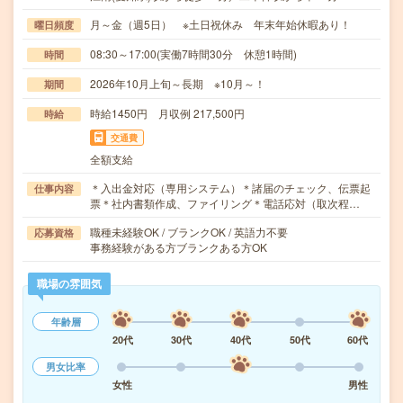
月～金（週5日） ※土日祝休み 年末年始休暇あり！
曜日頻度
08:30～17:00(実働7時間30分 休憩1時間)
時間
2026年10月上旬～長期 ※10月～！
期間
時給1450円 月収例 217,500円
時給
交通費
全額支給
＊入出金対応（専用システム）＊諸届のチェック、伝票起
仕事内容
票＊社内書類作成、ファイリング＊電話応対（取次程…
職種未経験OK / ブランクOK / 英語力不要
応募資格
事務経験がある方ブランクある方OK
職場の雰囲気
年齢層
20代
30代
40代
50代
60代
男女比率
女性
男性