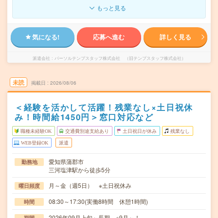
もっと見る
気になる!
応募へ進む
詳しく見る
派遣会社
パーソルテンプスタッフ株式会社 （旧テンプスタッフ株式会社）
未読
掲載日
2026/08/06
＜経験を活かして活躍！残業なし×土日祝休
み！時間給1450円＞窓口対応など
職種未経験OK
交通費別途支給あり
土日祝日が休み
残業なし
WEB登録OK
派遣
愛知県蒲郡市
勤務地
三河塩津駅から徒歩5分
月～金（週5日） ※土日祝休み
曜日頻度
08:30～17:30(実働8時間 休憩1時間)
時間
2026年09月上旬～長期 ※9月～！
期間