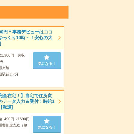
300円＊事務デビューはココ
ゆっくり10時～！安心の大
]
給1300円 月収
0円
気になる！
額支給
山駅徒歩7分
完全在宅！】自宅で住所変
のデータ入力＆受付！時給1
～[派遣]
給1490円～1690円
通費別途支給（規
気になる！