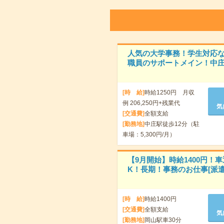
人気の大学事務！学生対応
職員のサポートメイン！中庄
[時 給]
時給1250円 月収
例 206,250円+残業代
気
[交通費]
全額支給
[勤務地]
中庄駅徒歩12分（駐
車場：5,300円/月）
【9月開始】時給1400円！車
K！長期！事務のお仕事[派遣
[時 給]
時給1400円
[交通費]
全額支給
気
[勤務地]
岡山駅車30分