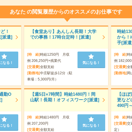
あなた
の閲覧履歴からのオススメのお仕事です
など！
【食堂あり】あんしん長期！大学
時給1
[派遣]
での事務！17時台定時！[派遣]
から！
手[派遣
[時 給]
時給1250円 月収
[時 給]
時
例 206,250円+残業代
例 182,00
になる！
気になる！
[交通費]
全額支給
[交通費]
全
[勤務地]
中庄駅徒歩12分（駐
[勤務地]
岡
車場：5,300円/月）
通勤O
【週5日×7時間】時給1480円！岡
【ほぼ
]
山駅！長期！オフィスワーク[派遣]
更など
490円
[時 給]
時給1480円 月収
[時 給]
時
例 207,200円
[交通費]
交
になる！
気になる！
[交通費]
全額支給
定）