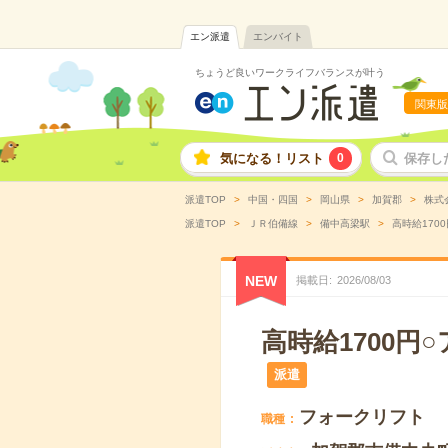
エン派遣
エンバイト
ちょうど良いワークライフバランスが叶う
関東版
気になる！リスト
0
保存し
派遣TOP
中国・四国
岡山県
加賀郡
株式
派遣TOP
ＪＲ伯備線
備中高梁駅
高時給170
NEW
掲載日
2026
/
08
/
03
高時給1700円
派遣
フォークリフト
職種