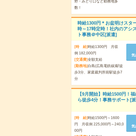
野・みどり口など勤務地多
数！
時給1300円＊お盆明けスタ
時～17時定時！社内のアシ
ト事務＠中区[派遣]
[時 給]
時給1300円 月収
例 182,000円
気
[交通費]
全額支給
[勤務地]
白島(広島電鉄線)駅徒
歩3分、家庭裁判所前駅徒歩7
分
【9月開始】時給1500円！
ら徒歩4分！事務サポート[派
[時 給]
時給1500円～1600
円 月収例 225,000円～240,0
気
00円