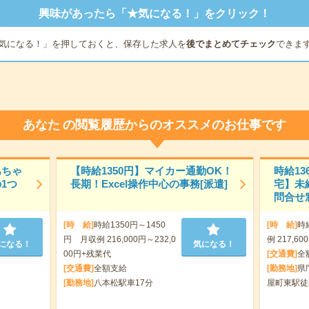
興味があったら「★気になる！」をクリック！
気になる！」を押しておくと、保存した求人を
後でまとめてチェック
できま
あなた
の閲覧履歴からのオススメのお仕事です
あちゃ
【時給1350円】マイカー通勤OK！
時給1
1つ
長期！Excel操作中心の事務[派遣]
宅】未
問合せ窓
[時 給]
時給1350円～1450
[時 給]
時
円 月収例 216,000円～232,0
例 217,6
になる！
気になる！
00円+残業代
[交通費]
全
[交通費]
全額支給
[勤務地]
県
[勤務地]
八本松駅車17分
屋町東駅徒