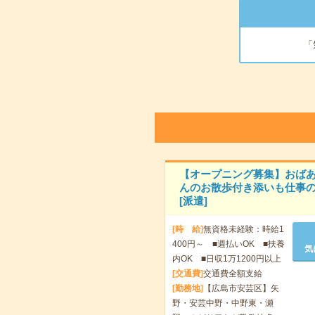
「
【オープニング募集】おば
んのお散歩付き添いも仕事の
[派遣]
[時 給]
無資格未経験：時給1
400円～ ■週払いOK ■扶養
気
内OK ■日収1万1200円以上
[交通費]
交通費全額支給
[勤務地]
【広島市安芸区】矢
野・安芸中野・中野東・瀬