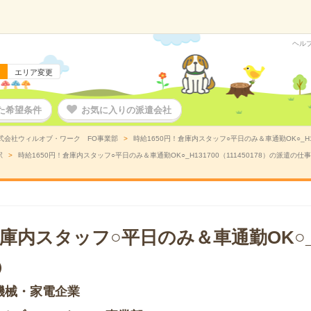
ヘル
エリア変更
た希望条件
お気に入りの派遣会社
式会社ウィルオブ・ワーク FO事業部
時給1650円！倉庫内スタッフ○平日のみ＆車通勤OK○_H13
駅
時給1650円！倉庫内スタッフ○平日のみ＆車通勤OK○_H131700（111450178）の派遣の仕
倉庫内スタッフ○平日のみ＆車通勤OK○_H
）
機械・家電企業