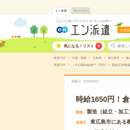
エン派遣
エンバイト
ちょうど良いワークライフバランスが叶う
関東版
気になる！リスト
0
保存し
派遣TOP
中国・四国
広島県
東広島市
株
派遣TOP
ＪＲ山陽本線(神戸－門司)
西条(広島県)
掲載日
2026
/
08
/
03
時給1650円！
製造（組立・加工
職種
東広島市にある
派遣先