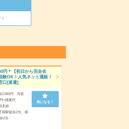
す！
360円＊【初日から完全在
経験OK！人気ネット通販！
口[派遣]
給1360円 月収
00円+残業代
気になる！
額支給
庁前駅徒歩2分、紙
歩2分