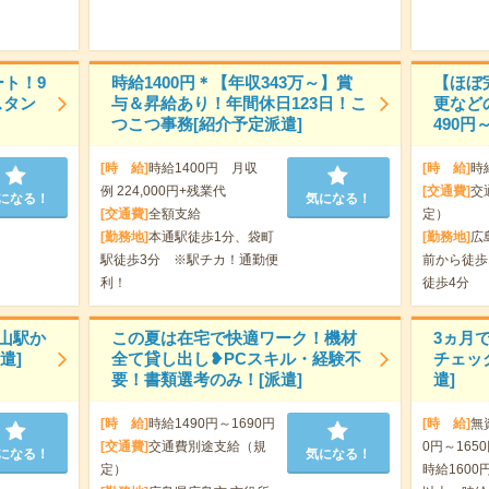
ート！9
時給1400円＊【年収343万～】賞
【ほぼ
スタン
与＆昇給あり！年間休日123日！こ
更など
つこつ事務[紹介予定派遣]
490円
[時 給]
時給1400円 月収
[時 給]
時
例 224,000円+残業代
[交通費]
交
になる！
気になる！
[交通費]
全額支給
定）
[勤務地]
本通駅徒歩1分、袋町
[勤務地]
広
駅徒歩3分 ※駅チカ！通勤便
前から徒歩
利！
徒歩4分
福山駅か
この夏は在宅で快適ワーク！機材
3ヵ月
遣]
全て貸し出し❥PCスキル・経験不
チェッ
要！書類選考のみ！[派遣]
遣]
[時 給]
時給1490円～1690円
[時 給]
無
[交通費]
交通費別途支給（規
0円～165
になる！
気になる！
定）
時給1600円