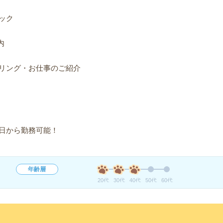
ック
内
リング・お仕事のご紹介
日から勤務可能！
年齢層
20代
30代
40代
50代
60代