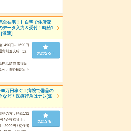
完全在宅！】自宅で住所変
のデータ入力＆受付！時給1
～[派遣]
給1490円～1690円
通費別途支給（規
気になる！
島県広島市 市役所
1分／鷹野橋駅から
で69万円稼ぐ！病院で備品の
クなど＊医療行為はナシ[派
資格の方：時給132
0円 / 介護福祉士：
気になる！
～2000円 / 初任者