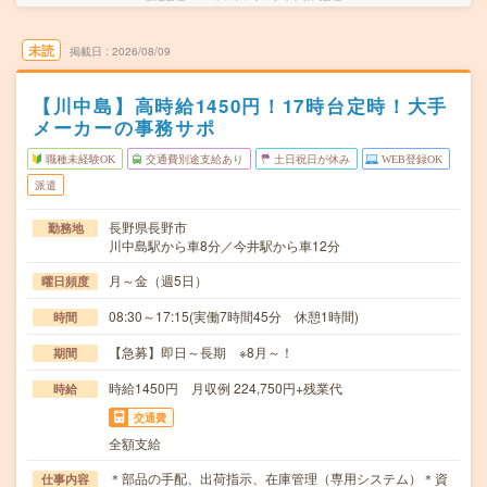
未読
掲載日
2026/08/09
【川中島】高時給1450円！17時台定時！大手
メーカーの事務サポ
職種未経験OK
交通費別途支給あり
土日祝日が休み
WEB登録OK
派遣
長野県長野市
勤務地
川中島駅から車8分／今井駅から車12分
月～金（週5日）
曜日頻度
08:30～17:15(実働7時間45分 休憩1時間)
時間
【急募】即日～長期 ※8月～！
期間
時給1450円 月収例 224,750円+残業代
時給
交通費
全額支給
＊部品の手配、出荷指示、在庫管理（専用システム）＊資
仕事内容