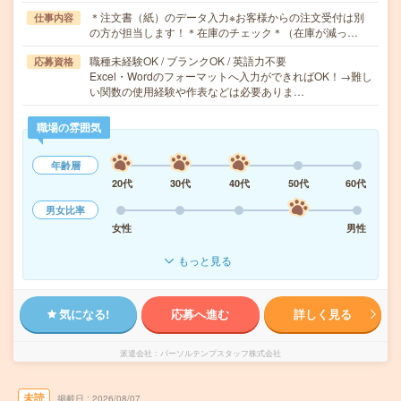
＊注文書（紙）のデータ入力※お客様からの注文受付は別
仕事内容
の方が担当します！＊在庫のチェック＊（在庫が減っ…
職種未経験OK / ブランクOK / 英語力不要
応募資格
Excel・Wordのフォーマットへ入力ができればOK！→難し
い関数の使用経験や作表などは必要ありま…
職場の雰囲気
年齢層
20代
30代
40代
50代
60代
男女比率
女性
男性
もっと見る
気になる!
応募へ進む
詳しく見る
派遣会社
パーソルテンプスタッフ株式会社
未読
掲載日
2026/08/07