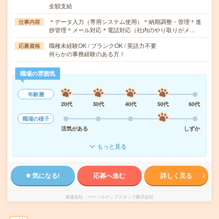
全額支給
＊データ入力（専用システム使用）＊納期調整・管理＊進
仕事内容
捗管理＊メール対応＊電話対応（社内のやり取りがメ…
職種未経験OK / ブランクOK / 英語力不要
応募資格
何らかの事務経験のある方！
職場の雰囲気
年齢層
20代
30代
40代
50代
60代
職場の様子
活気がある
しずか
もっと見る
気になる!
応募へ進む
詳しく見る
派遣会社
パーソルテンプスタッフ株式会社