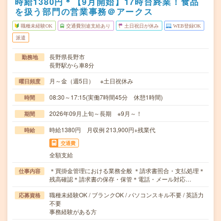
時給1380円＊【9月開始】17時台終業！食品
を扱う部門の営業事務＠アークス
職種未経験OK
交通費別途支給あり
土日祝日が休み
WEB登録OK
派遣
長野県長野市
勤務地
長野駅から車8分
月～金（週5日） ※土日祝休み
曜日頻度
08:30～17:15(実働7時間45分 休憩1時間)
時間
2026年09月上旬～長期 ※9月～！
期間
時給1380円 月収例 213,900円+残業代
時給
交通費
全額支給
＊買掛金管理における業務全般 ＊請求書照合・支払処理＊
仕事内容
残高確認＊請求書の保存・保管＊電話・メール対応…
職種未経験OK / ブランクOK / パソコンスキル不要 / 英語力
応募資格
不要
事務経験がある方