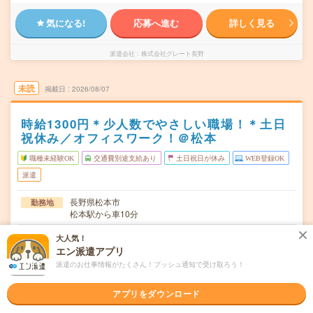
気になる!
応募へ進む
詳しく見る
派遣会社
株式会社グレート長野
未読
掲載日
2026/08/07
時給1300円＊少人数でやさしい職場！＊土日
祝休み／オフィスワーク！＠松本
職種未経験OK
交通費別途支給あり
土日祝日が休み
WEB登録OK
派遣
長野県松本市
勤務地
松本駅から車10分
月～金（週5日） ※土日祝休み／お盆・年末年始あり
曜日頻度
大人気！
エン派遣アプリ
09:00～17:30(実働7時間30分 休憩1時間)
時間
派遣のお仕事情報がたくさん！プッシュ通知で受け取ろう！
2026年08月中旬～長期 ※8月～！
期間
アプリをダウンロード
時給1300円 月収例 195,000円+残業代
時給