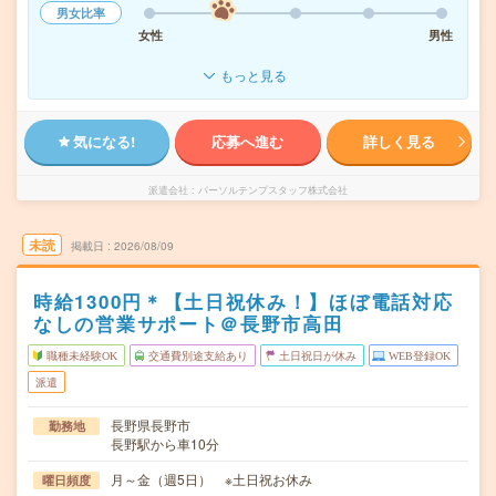
男女比率
女性
男性
もっと見る
気になる!
応募へ進む
詳しく見る
派遣会社
パーソルテンプスタッフ株式会社
未読
掲載日
2026/08/09
時給1300円＊【土日祝休み！】ほぼ電話対応
なしの営業サポート＠長野市高田
職種未経験OK
交通費別途支給あり
土日祝日が休み
WEB登録OK
派遣
長野県長野市
勤務地
長野駅から車10分
月～金（週5日） ※土日祝お休み
曜日頻度