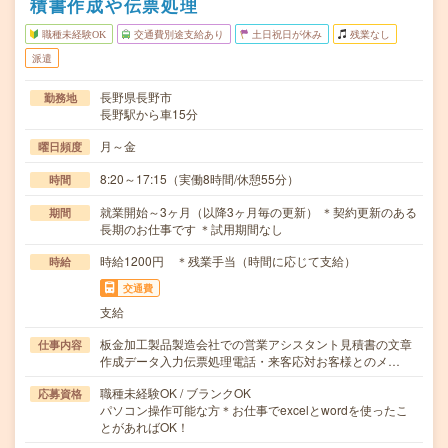
積書作成や伝票処理
職種未経験OK
交通費別途支給あり
土日祝日が休み
残業なし
派遣
長野県長野市
勤務地
長野駅から車15分
月～金
曜日頻度
8:20～17:15（実働8時間/休憩55分）
時間
就業開始～3ヶ月（以降3ヶ月毎の更新） ＊契約更新のある
期間
長期のお仕事です ＊試用期間なし
時給1200円 ＊残業手当（時間に応じて支給）
時給
交通費
支給
板金加工製品製造会社での営業アシスタント見積書の文章
仕事内容
作成データ入力伝票処理電話・来客応対お客様とのメ…
職種未経験OK / ブランクOK
応募資格
パソコン操作可能な方＊お仕事でexcelとwordを使ったこ
とがあればOK！