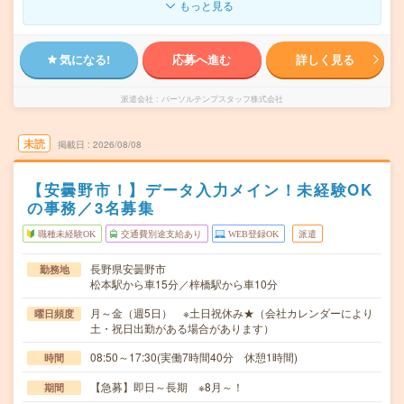
もっと見る
気になる!
応募へ進む
詳しく見る
派遣会社
パーソルテンプスタッフ株式会社
未読
掲載日
2026/08/08
【安曇野市！】データ入力メイン！未経験OK
の事務／3名募集
職種未経験OK
交通費別途支給あり
WEB登録OK
派遣
長野県安曇野市
勤務地
松本駅から車15分／梓橋駅から車10分
月～金（週5日） ※土日祝休み★（会社カレンダーにより
曜日頻度
土・祝日出勤がある場合があります）
08:50～17:30(実働7時間40分 休憩1時間)
時間
【急募】即日～長期 ※8月～！
期間