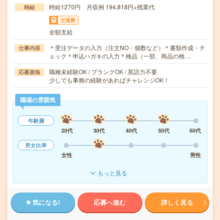
時給1270円 月収例 194,818円+残業代
時給
交通費
全額支給
＊受注データの入力（注文NO・個数など）＊書類作成・チ
仕事内容
ェック＊申込ハガキの入力＊検品（一部、商品の検…
職種未経験OK / ブランクOK / 英語力不要
応募資格
少しでも事務の経験があればチャレンジOK！
職場の雰囲気
年齢層
20代
30代
40代
50代
60代
男女比率
女性
男性
もっと見る
気になる!
応募へ進む
詳しく見る