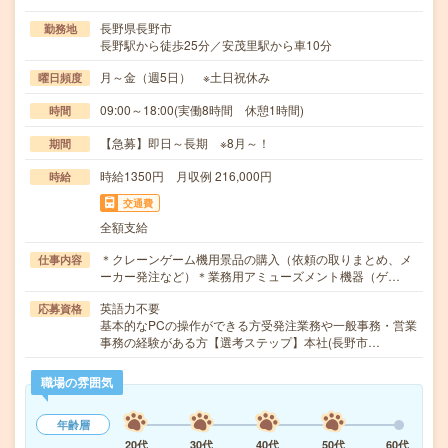
長野県長野市
勤務地
長野駅から徒歩25分／安茂里駅から車10分
月～金（週5日） ※土日祝休み
曜日頻度
09:00～18:00(実働8時間 休憩1時間)
時間
【急募】即日～長期 ※8月～！
期間
時給1350円 月収例 216,000円
時給
交通費
全額支給
＊クレーンゲーム機用景品の購入（依頼の取りまとめ、メ
仕事内容
ーカー発注など）＊業務用アミューズメント機器（ゲ…
英語力不要
応募資格
基本的なPCの操作ができる方受発注業務や一般事務・営業
事務の経験がある方【選考ステップ】本社(長野市…
職場の雰囲気
年齢層
20代
30代
40代
50代
60代