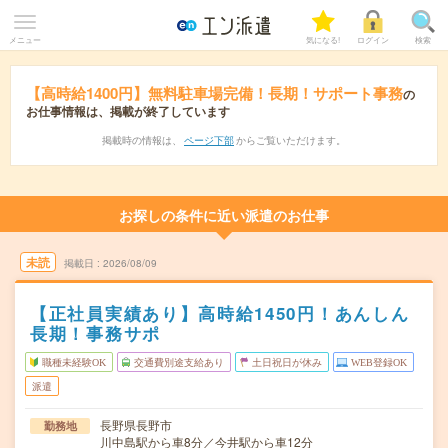
メニュー
気になる!
ログイン
検索
【高時給1400円】無料駐車場完備！長期！サポート事務
の
お仕事情報は、掲載が終了しています
掲載時の情報は、
ページ下部
からご覧いただけます。
お探しの条件に近い派遣のお仕事
未読
掲載日
2026/08/09
【正社員実績あり】高時給1450円！あんしん
長期！事務サポ
職種未経験OK
交通費別途支給あり
土日祝日が休み
WEB登録OK
派遣
長野県長野市
勤務地
川中島駅から車8分／今井駅から車12分