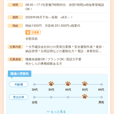
08:30～17:15(実働7時間45分 休憩1時間)※時短希望相談
時間
OK！
2026年08月下旬～長期 ※8月～！
期間
時給1300円 月収例 201,500円+残業代
時給
交通費
全額支給
＊大手建設会社向けの受発注業務＊安全書類作成＊進捗・
仕事内容
納品管理＊出荷証明などの書類出力＊電話・来客対応…
職種未経験OK / ブランクOK / 英語力不要
応募資格
何かしらの事務経験ある方
職場の雰囲気
年齢層
20代
30代
40代
50代
60代
男女比率
女性
男性
もっと見る