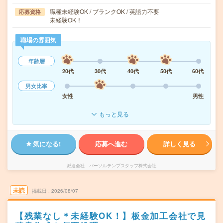
職種未経験OK / ブランクOK / 英語力不要
応募資格
未経験OK！
職場の雰囲気
年齢層
20代
30代
40代
50代
60代
男女比率
女性
男性
もっと見る
気になる!
応募へ進む
詳しく見る
派遣会社
パーソルテンプスタッフ株式会社
未読
掲載日
2026/08/07
【残業なし＊未経験OK！】板金加工会社で見