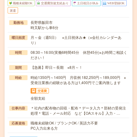
職種未経験OK
交通費別途支給あり
土日祝日が休み
WEB登録OK
派遣
長野県飯田市
勤務地
時又駅から車6分
月～金（週5日） ※土日祝休み★（※会社カレンダーあ
曜日頻度
り）
08:30～16:00(実働6時間45分 休憩45分)※お時間ご相談く
時間
ださい！
【急募】即日～長期 ※8月～！
期間
時給1350円～1400円 月収例 182,250円～189,000円 ※
時給
受発注業務の経験がある方は1,400円でご案内致します
交通費
全額支給
＊社内の配布物の回収・配布＊データ入力＊部材の受発注
仕事内容
処理＊電話・メール対応 など【OAスキル】入力・…
職種未経験OK / ブランクOK / 英語力不要
応募資格
PC入力出来る方