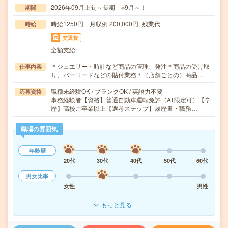
2026年09月上旬～長期 ※9月～！
期間
時給1250円 月収例 200,000円+残業代
時給
交通費
全額支給
＊ジュエリー・時計など商品の管理、発注＊商品の受け取
仕事内容
り、バーコードなどの貼付業務＊（店舗ごとの）商品…
職種未経験OK / ブランクOK / 英語力不要
応募資格
事務経験者【資格】普通自動車運転免許（AT限定可）【学
歴】高校ご卒業以上【選考ステップ】履歴書・職務…
職場の雰囲気
年齢層
20代
30代
40代
50代
60代
男女比率
女性
男性
もっと見る