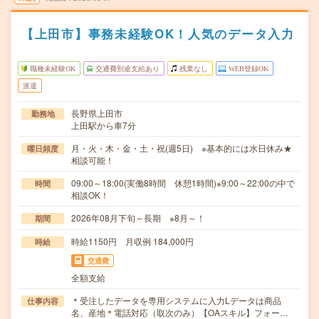
【上田市】事務未経験OK！人気のデータ入力
職種未経験OK
交通費別途支給あり
残業なし
WEB登録OK
派遣
長野県上田市
勤務地
上田駅から車7分
月・火・木・金・土・祝(週5日) ※基本的には水日休み★
曜日頻度
相談可能！
09:00～18:00(実働8時間 休憩1時間)※9:00～22:00の中で
時間
相談OK！
2026年08月下旬～長期 ※8月～！
期間
時給1150円 月収例 184,000円
時給
交通費
全額支給
＊受注したデータを専用システムに入力Lデータは商品
仕事内容
名、産地＊電話対応（取次のみ）【OAスキル】フォー…