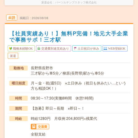
派遣会社
パーソルテンプスタッフ株式会社
未読
掲載日
2026/08/08
【社員実績あり！】無料P完備！地元大手企業
で事務サポ！三才駅
職種未経験OK
交通費別途支給あり
土日祝日が休み
WEB登録OK
派遣
長野県長野市
勤務地
三才駅から車5分／柳原(長野県)駅から車5分
月～金・祝(週5日) ※土日休み（祝日も休みたい…という
曜日頻度
方も相談OK！）
08:30～17:30(実働8時間 休憩1時間)
時間
【急募】即日～長期 ※即日～！
期間
時給1280円 月収例 204,800円+残業代
時給
交通費
全額支給