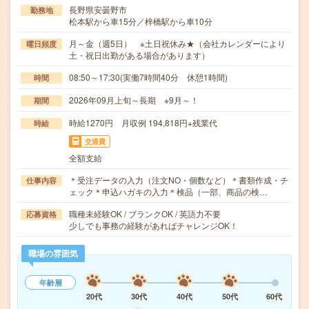
長野県安曇野市
勤務地
松本駅から車15分／梓橋駅から車10分
月～金（週5日） ※土日祝休み★（会社カレンダーにより
曜日頻度
土・祝日出勤がある場合があります）
08:50～17:30(実働7時間40分 休憩1時間)
時間
2026年09月上旬～長期 ※9月～！
期間
時給1270円 月収例 194,818円+残業代
時給
交通費
全額支給
＊受注データの入力（注文NO・個数など）＊書類作成・チ
仕事内容
ェック＊申込ハガキの入力＊検品（一部、商品の検…
職種未経験OK / ブランクOK / 英語力不要
応募資格
少しでも事務の経験があればチャレンジOK！
職場の雰囲気
年齢層
20代
30代
40代
50代
60代