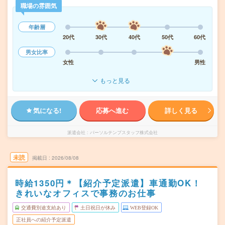
職場の雰囲気
年齢層
20代
30代
40代
50代
60代
男女比率
女性
男性
もっと見る
気になる!
応募へ進む
詳しく見る
派遣会社
パーソルテンプスタッフ株式会社
未読
掲載日
2026/08/08
時給1350円＊【紹介予定派遣】車通勤OK！
きれいなオフィスで事務のお仕事
交通費別途支給あり
土日祝日が休み
WEB登録OK
正社員への紹介予定派遣