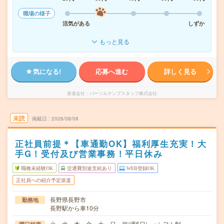
職場の様子
活気がある
しずか
もっと見る
気になる!
応募へ進む
詳しく見る
派遣会社
パーソルテンプスタッフ株式会社
未読
掲載日
2026/08/08
正社員前提＊【車通勤OK】福利厚生充実！大
手G！受付及び営業事務！平日休み
職種未経験OK
交通費別途支給あり
WEB登録OK
正社員への紹介予定派遣
長野県長野市
勤務地
長野駅から車10分
火・水・木・金・土・日・祝(週5日) ※シフト制