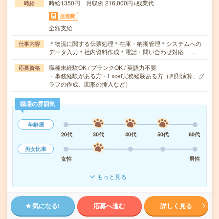
時給1350円 月収例 216,000円+残業代
時給
交通費
全額支給
＊物流に関する伝票処理＊在庫・納期管理＊システムへの
仕事内容
データ入力＊社内資料作成＊電話・問い合わせ対応 …
職種未経験OK / ブランクOK / 英語力不要
応募資格
・事務経験がある方・Excel実務経験ある方（四則演算、グ
ラフの作成、図形の挿入など）
職場の雰囲気
年齢層
20代
30代
40代
50代
60代
男女比率
女性
男性
もっと見る
気になる!
応募へ進む
詳しく見る