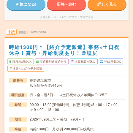
気になる!
応募へ進む
詳しく見る
派遣会社
パーソルテンプスタッフ株式会社
未読
掲載日
2026/08/09
時給1300円＊【紹介予定派遣】事務×土日祝
休み！賞与・昇給制度あり！＠塩尻
職種未経験OK
交通費別途支給あり
土日祝日が休み
WEB登録OK
正社員への紹介予定派遣
長野県塩尻市
勤務地
広丘駅から徒歩15分
月～金（週5日） ※土日祝休み／年間休日125日
曜日頻度
09:00～18:00(実働8時間 休憩1時間)※8：00～17：00
時間
or 9：00～18：00 …
2026年09月上旬～長期 ※9月～！
期間
時給1300円 月収例 208,000円+残業代
時給