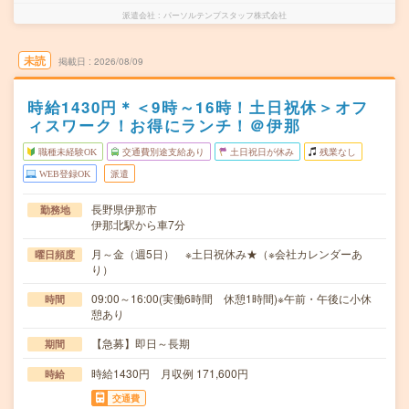
派遣会社
パーソルテンプスタッフ株式会社
未読
掲載日
2026/08/09
時給1430円＊＜9時～16時！土日祝休＞オフ
ィスワーク！お得にランチ！＠伊那
職種未経験OK
交通費別途支給あり
土日祝日が休み
残業なし
WEB登録OK
派遣
長野県伊那市
勤務地
伊那北駅から車7分
月～金（週5日） ※土日祝休み★（※会社カレンダーあ
曜日頻度
り）
09:00～16:00(実働6時間 休憩1時間)※午前・午後に小休
時間
憩あり
【急募】即日～長期
期間
時給1430円 月収例 171,600円
時給
交通費