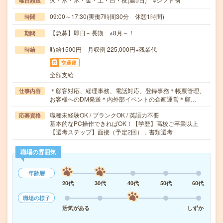
曜日頻度
09:00～17:30(実働7時間30分 休憩1時間)
時間
【急募】即日～長期 ※8月～！
期間
時給1500円 月収例 225,000円+残業代
時給
交通費
全額支給
＊顧客対応、経理事務、電話対応、登録事務＊帳票管理、
仕事内容
お客様へのDM発送＊内外部イベントの企画運営＊顧…
職種未経験OK / ブランクOK / 英語力不要
応募資格
基本的なPC操作できればOK！【学歴】高校ご卒業以上
【選考ステップ】面接（予定2回），書類選考
職場の雰囲気
年齢層
20代
30代
40代
50代
60代
職場の様子
活気がある
しずか