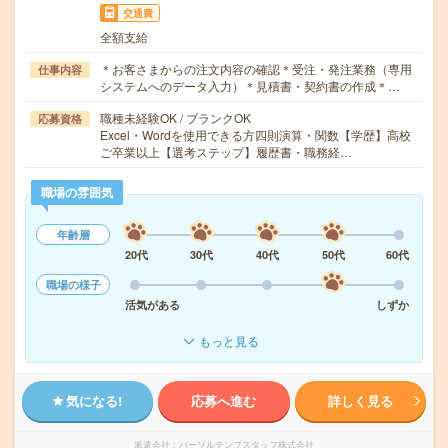
交通費
全額支給
＊お客さまからの注文内容の確認＊受注・発注業務（専用
仕事内容
システムへのデータ入力）＊見積書・契約書の作成＊…
職種未経験OK / ブランクOK
応募資格
Excel・Wordを使用できる方四則演算・関数【学歴】高校
ご卒業以上【選考ステップ】履歴書・職務経…
職場の雰囲気
年齢層
20代
30代
40代
50代
60代
職場の様子
活気がある
しずか
もっと見る
気になる!
応募へ進む
詳しく見る
派遣会社
パーソルテンプスタッフ株式会社