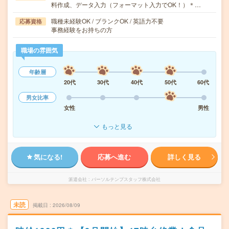
料作成、データ入力（フォーマット入力でOK！）＊…
職種未経験OK / ブランクOK / 英語力不要
応募資格
事務経験をお持ちの方
職場の雰囲気
年齢層
20代
30代
40代
50代
60代
男女比率
女性
男性
もっと見る
気になる!
応募へ進む
詳しく見る
派遣会社
パーソルテンプスタッフ株式会社
未読
掲載日
2026/08/09