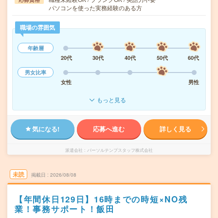
パソコンを使った実務経験のある方
職場の雰囲気
年齢層
20代
30代
40代
50代
60代
男女比率
女性
男性
もっと見る
気になる!
応募へ進む
詳しく見る
派遣会社
パーソルテンプスタッフ株式会社
未読
掲載日
2026/08/08
【年間休日129日】16時までの時短×NO残
業！事務サポート！飯田