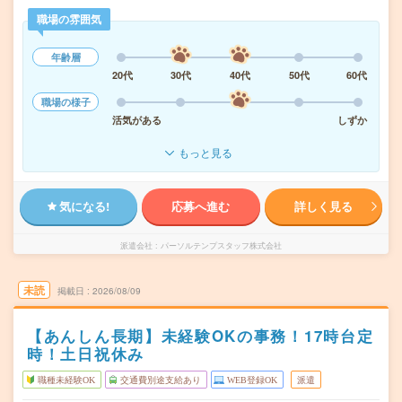
職場の雰囲気
年齢層
20代
30代
40代
50代
60代
職場の様子
活気がある
しずか
もっと見る
気になる!
応募へ進む
詳しく見る
派遣会社
パーソルテンプスタッフ株式会社
未読
掲載日
2026/08/09
【あんしん長期】未経験OKの事務！17時台定
時！土日祝休み
職種未経験OK
交通費別途支給あり
WEB登録OK
派遣