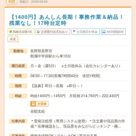
未読
掲載日
2026/08/09
【1400円】あんしん長期！事務作業＆納品！
残業なし！17時台定時
職種未経験OK
交通費別途支給あり
土日祝日が休み
WEB登録OK
派遣
長野県長野市
勤務地
附属中学前駅から車10分
月～金（週5日） ※土日祝休み（会社カレンダーあり）
曜日頻度
08:50～17:30(実働7時間40分 休憩1時間)
時間
【急募】即日～長期 ※即日～！
期間
時給1400円～1450円 月収例 214,760円～222,430円
時給
交通費
全額支給
＊受発注処理（専用システム使用）＊注文書や現品票の作
仕事内容
成＊在庫確認をし、現品票をみながらピッキング・梱…
職種未経験OK / ブランクOK / 英語力不要
応募資格