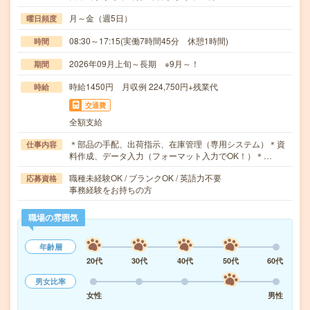
月～金（週5日）
曜日頻度
08:30～17:15(実働7時間45分 休憩1時間)
時間
2026年09月上旬～長期 ※9月～！
期間
時給1450円 月収例 224,750円+残業代
時給
交通費
全額支給
＊部品の手配、出荷指示、在庫管理（専用システム）＊資
仕事内容
料作成、データ入力（フォーマット入力でOK！）＊…
職種未経験OK / ブランクOK / 英語力不要
応募資格
事務経験をお持ちの方
職場の雰囲気
年齢層
20代
30代
40代
50代
60代
男女比率
女性
男性