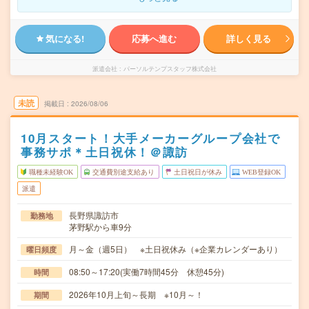
気になる!
応募へ進む
詳しく見る
派遣会社
パーソルテンプスタッフ株式会社
未読
掲載日
2026/08/06
10月スタート！大手メーカーグループ会社で
事務サポ＊土日祝休！＠諏訪
職種未経験OK
交通費別途支給あり
土日祝日が休み
WEB登録OK
派遣
長野県諏訪市
勤務地
茅野駅から車9分
月～金（週5日） ※土日祝休み（※企業カレンダーあり）
曜日頻度
08:50～17:20(実働7時間45分 休憩45分)
時間
2026年10月上旬～長期 ※10月～！
期間