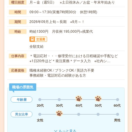
月～金（週5日） ※土日祝休み／お盆・年末年始あり
曜日頻度
09:00～17:30(実働7時間30分 休憩1時間)
時間
2026年09月上旬～長期 ※9月～！
期間
時給1300円 月収例 195,000円+残業代
時給
交通費
全額支給
＊電話応対・・・修理受付における日程確認や手配など
仕事内容
※1日20件ほど＊発注業務＊データ入力 ※社内シ…
職種未経験OK / ブランクOK / 英語力不要
応募資格
事務経験・電話対応の経験がある方
職場の雰囲気
年齢層
20代
30代
40代
50代
60代
男女比率
女性
男性
もっと見る