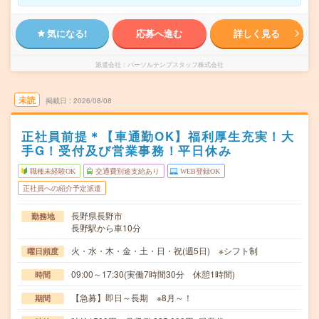
気になる!
応募へ進む
詳しく見る
派遣会社
パーソルテンプスタッフ株式会社
未読
掲載日
2026/08/08
正社員前提＊【車通勤OK】福利厚生充実！大
手G！受付及び営業事務！平日休み
職種未経験OK
交通費別途支給あり
WEB登録OK
正社員への紹介予定派遣
長野県長野市
勤務地
長野駅から車10分
火・水・木・金・土・日・祝(週5日) ※シフト制
曜日頻度
09:00～17:30(実働7時間30分 休憩1時間)
時間
【急募】即日～長期 ※8月～！
期間