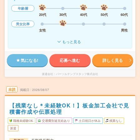
年齢層
20代
30代
40代
50代
60代
男女比率
女性
男性
もっと見る
気になる!
応募へ進む
詳しく見る
派遣会社
パーソルテンプスタッフ株式会社
未読
掲載日
2026/08/07
【残業なし＊未経験OK！】板金加工会社で見
積書作成や伝票処理
職種未経験OK
交通費別途支給あり
土日祝日が休み
残業なし
派遣