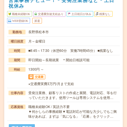
営業事務デビュー！＊受発注業務など＊土日
祝休み
職種未経験OK
交通費別途支給あり
土日祝日が休み
残業なし
WEB登録OK
派遣
長野県松本市
勤務地
月～金曜日
曜日頻度
■8:45～17:30（休憩60分 実働7時間45分） ■残業なし
時間
即日開始～長期就業 ＊開始日相談可能
期間
1300円 ～
時給
交通費
※交通費実費3万円/月まで支給
受発注業務、顧客リストの作成と展開、電話対応、等を行
仕事内容
っていただきます。使用ツールは専用システムを使用…
職種未経験OK / 英語力不要
応募資格
▼何かしらの事務経験▼電話対応が可能な方少しでもご興
味があれば、まずは「気になる」「応募」をクリック…