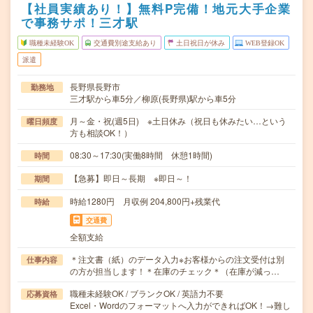
【社員実績あり！】無料P完備！地元大手企業
で事務サポ！三才駅
職種未経験OK
交通費別途支給あり
土日祝日が休み
WEB登録OK
派遣
長野県長野市
勤務地
三才駅から車5分／柳原(長野県)駅から車5分
月～金・祝(週5日) ※土日休み（祝日も休みたい…という
曜日頻度
方も相談OK！）
08:30～17:30(実働8時間 休憩1時間)
時間
【急募】即日～長期 ※即日～！
期間
時給1280円 月収例 204,800円+残業代
時給
交通費
全額支給
＊注文書（紙）のデータ入力※お客様からの注文受付は別
仕事内容
の方が担当します！＊在庫のチェック＊（在庫が減っ…
職種未経験OK / ブランクOK / 英語力不要
応募資格
Excel・Wordのフォーマットへ入力ができればOK！→難し