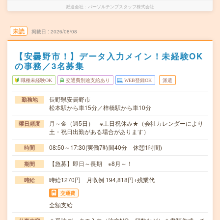
派遣会社
パーソルテンプスタッフ株式会社
未読
掲載日
2026/08/08
【安曇野市！】データ入力メイン！未経験OK
の事務／3名募集
職種未経験OK
交通費別途支給あり
WEB登録OK
派遣
長野県安曇野市
勤務地
松本駅から車15分／梓橋駅から車10分
月～金（週5日） ※土日祝休み★（会社カレンダーにより
曜日頻度
土・祝日出勤がある場合があります）
08:50～17:30(実働7時間40分 休憩1時間)
時間
【急募】即日～長期 ※8月～！
期間
時給1270円 月収例 194,818円+残業代
時給
交通費
全額支給