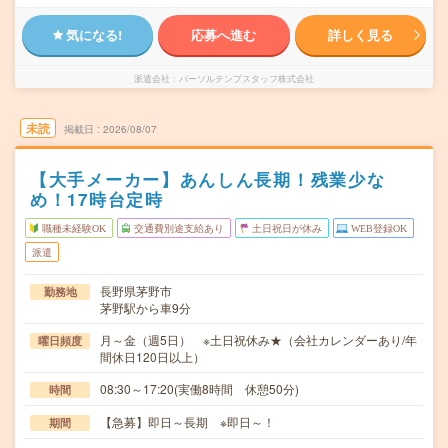
気になる!
応募へ進む
詳しく見る
派遣会社
パーソルテンプスタッフ株式会社
未読
掲載日
2026/08/07
【大手メーカー】あんしん長期！残業少な
め！17時台定時
職種未経験OK
交通費別途支給あり
土日祝日が休み
WEB登録OK
派遣
長野県茅野市
勤務地
茅野駅から車9分
月～金（週5日） ※土日祝休み★（会社カレンダーあり/年
曜日頻度
間休日120日以上）
08:30～17:20(実働8時間 休憩50分)
時間
【急募】即日～長期 ※即日～！
期間