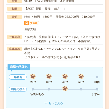
08:30～17:30(実働8時間 休憩1時間)
時間
【急募】即日～長期 ※8月～！
期間
時給1450円～1500円 月収例 232,000円～240,000円
時給
交通費
全額支給
＊契約書・見積書作成（フォーマットあり！入力できれば
仕事内容
OK！）＊自治体・行政からの書類受付、不備確認、…
職種未経験OK / ブランクOK / パソコンスキル不要 / 英語力
応募資格
不要
ビジネスメールの作成ができれば応募OK！
職場の雰囲気
年齢層
20代
30代
40代
50代
60代
職場の様子
活気がある
しずか
もっと見る