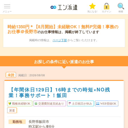
メニュー
気になる!
ログイン
検索
時給1350円＊【8月開始】未経験OK！無料P完備！事務の
お仕事＠長野市
のお仕事情報は、掲載が終了しています
掲載時の情報は、
ページ下部
からご覧いただけます。
お探しの条件に近い派遣のお仕事
未読
掲載日
2026/08/08
【年間休日129日】16時までの時短×NO残
業！事務サポート！飯田
職種未経験OK
交通費別途支給あり
土日祝日が休み
WEB登録OK
派遣
長野県飯田市
勤務地
時又駅から車6分