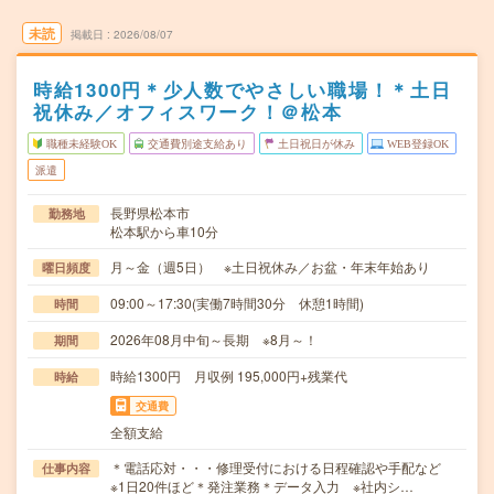
未読
掲載日
2026/08/07
時給1300円＊少人数でやさしい職場！＊土日
祝休み／オフィスワーク！＠松本
職種未経験OK
交通費別途支給あり
土日祝日が休み
WEB登録OK
派遣
長野県松本市
勤務地
松本駅から車10分
月～金（週5日） ※土日祝休み／お盆・年末年始あり
曜日頻度
09:00～17:30(実働7時間30分 休憩1時間)
時間
2026年08月中旬～長期 ※8月～！
期間
時給1300円 月収例 195,000円+残業代
時給
交通費
全額支給
＊電話応対・・・修理受付における日程確認や手配など
仕事内容
※1日20件ほど＊発注業務＊データ入力 ※社内シ…