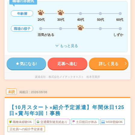
職場の雰囲気
年齢層
20代
30代
40代
50代
60代
職場の様子
活気がある
しずか
もっと見る
気になる!
応募へ進む
詳しく見る
派遣会社
株式会社メイテックキャスト 松本営業所
未読
掲載日
2026/08/06
【10月スタート×紹介予定派遣】年間休日125
日×賞与年3回！事務
職種未経験OK
交通費別途支給あり
土日祝日が休み
WEB登録OK
正社員への紹介予定派遣