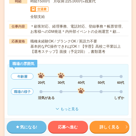
時給1500円 月収例 225,000円+残業代
時給
交通費
全額支給
＊顧客対応、経理事務、電話対応、登録事務＊帳票管理、
仕事内容
お客様へのDM発送＊内外部イベントの企画運営＊顧…
職種未経験OK / ブランクOK / 英語力不要
応募資格
基本的なPC操作できればOK！【学歴】高校ご卒業以上
【選考ステップ】面接（予定2回），書類選考
職場の雰囲気
年齢層
20代
30代
40代
50代
60代
職場の様子
活気がある
しずか
もっと見る
気になる!
応募へ進む
詳しく見る