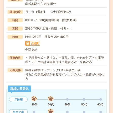
南松本駅から徒歩15分
月～金（週5日） ※土日祝日休み
曜日頻度
09:00～18:00(実働8時間 休憩1時間)
時間
2026年09月上旬～長期 ※9月～！
期間
時給1280円 月収例 204,800円
時給
交通費
全額支給
＊見積書作成＊発注入力＊商品の問い合わせ対応＊在庫管
仕事内容
理＊データ集計や書類作成＊電話応対・来客対応
職種未経験OK / ブランクOK / 英語力不要
応募資格
何らかの事務経験がある方パソコンの入力・操作が可能な
方
職場の雰囲気
年齢層
20代
30代
40代
50代
60代
男女比率