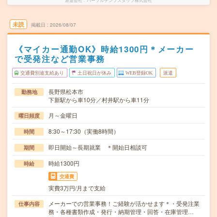
派遣会社
パーソルテンプスタッフ株式会社
未読
掲載日
2026/08/07
《マイカー通勤OK》時給1300円＊メーカー
で受発注など営業事務
交通費別途支給あり
土日祝日が休み
WEB登録OK
派遣
長野県松本市
勤務地
下新駅から車10分／村井駅から車11分
月～金曜日
曜日頻度
8:30～17:30（実働8時間）
時間
即日開始～長期就業 ＊開始日相談可
期間
時給1300円
時給
交通費
実費3万円/月まで支給
メーカーでの営業事務！ご経験が活かせます＊・受発注業
仕事内容
務・各種書類作成・発行・納期管理・回答・在庫管理…