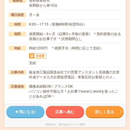
長野県長野市
勤務地
長野駅から車15分
月～金
曜日頻度
8:20～17:15（実働8時間/休憩55分）
時間
就業開始～3ヶ月（以降3ヶ月毎の更新） ＊契約更新のある
期間
長期のお仕事です ＊試用期間なし
時給1200円 ＊残業手当（時間に応じて支給）
時給
交通費
支給
板金加工製品製造会社での営業アシスタント見積書の文章
仕事内容
作成データ入力伝票処理電話・来客応対お客様とのメ…
職種未経験OK / ブランクOK
応募資格
パソコン操作可能な方＊お仕事でexcelとwordを使ったこ
とがあればOK！
気になる!
応募へ進む
詳しく見る
派遣会社
株式会社グレート長野