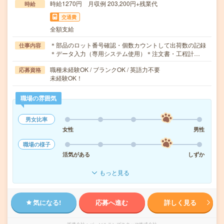
時給1270円 月収例 203,200円+残業代
時給
交通費
全額支給
＊部品のロット番号確認・個数カウントして出荷数の記録
仕事内容
＊データ入力（専用システム使用）＊注文書・工程計…
職種未経験OK / ブランクOK / 英語力不要
応募資格
未経験OK！
職場の雰囲気
男女比率
女性
男性
職場の様子
活気がある
しずか
もっと見る
気になる!
応募へ進む
詳しく見る