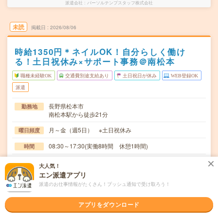
派遣会社
パーソルテンプスタッフ株式会社
未読
掲載日
2026/08/06
時給1350円＊ネイルOK！自分らしく働け
る！土日祝休み×サポート事務＠南松本
職種未経験OK
交通費別途支給あり
土日祝日が休み
WEB登録OK
派遣
長野県松本市
勤務地
南松本駅から徒歩21分
月～金（週5日） ※土日祝休み
曜日頻度
08:30～17:30(実働8時間 休憩1時間)
時間
2026年08月下旬～長期 2027年9月までを予定（延長の可
期間
大人気！
能性あり） ※8月～！
エン派遣アプリ
派遣のお仕事情報がたくさん！プッシュ通知で受け取ろう！
時給1350円 月収例 216,000円
時給
交通費
アプリをダウンロード
全額支給