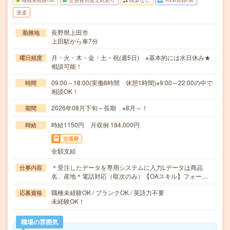
職種未経験OK
交通費別途支給あり
残業なし
WEB登録OK
派遣
長野県上田市
勤務地
上田駅から車7分
月・火・木・金・土・祝(週5日) ※基本的には水日休み★
曜日頻度
相談可能！
09:00～18:00(実働8時間 休憩1時間)※9:00～22:00の中で
時間
相談OK！
2026年08月下旬～長期 ※8月～！
期間
時給1150円 月収例 184,000円
時給
交通費
全額支給
＊受注したデータを専用システムに入力Lデータは商品
仕事内容
名、産地＊電話対応（取次のみ）【OAスキル】フォー…
職種未経験OK / ブランクOK / 英語力不要
応募資格
未経験OK！
職場の雰囲気