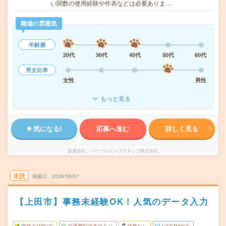
い関数の使用経験や作表などは必要ありま…
職場の雰囲気
年齢層
20代
30代
40代
50代
60代
男女比率
女性
男性
もっと見る
気になる!
応募へ進む
詳しく見る
派遣会社
パーソルテンプスタッフ株式会社
未読
掲載日
2026/08/07
【上田市】事務未経験OK！人気のデータ入力