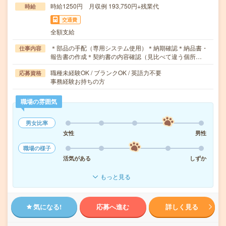
時給1250円 月収例 193,750円+残業代
時給
交通費
全額支給
＊部品の手配（専用システム使用）＊納期確認＊納品書・
仕事内容
報告書の作成＊契約書の内容確認（見比べて違う個所…
職種未経験OK / ブランクOK / 英語力不要
応募資格
事務経験お持ちの方
職場の雰囲気
男女比率
女性
男性
職場の様子
活気がある
しずか
もっと見る
気になる!
応募へ進む
詳しく見る