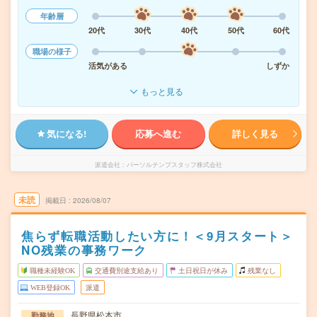
年齢層
20代
30代
40代
50代
60代
職場の様子
活気がある
しずか
もっと見る
気になる!
応募へ進む
詳しく見る
派遣会社
パーソルテンプスタッフ株式会社
未読
掲載日
2026/08/07
焦らず転職活動したい方に！＜9月スタート＞
NO残業の事務ワーク
職種未経験OK
交通費別途支給あり
土日祝日が休み
残業なし
WEB登録OK
派遣
長野県松本市
勤務地