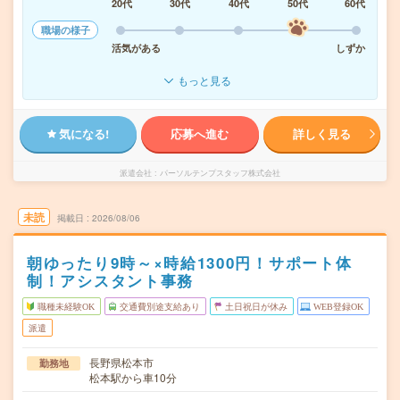
20代
30代
40代
50代
60代
職場の様子
活気がある
しずか
もっと見る
気になる!
応募へ進む
詳しく見る
派遣会社
パーソルテンプスタッフ株式会社
未読
掲載日
2026/08/06
朝ゆったり9時～×時給1300円！サポート体
制！アシスタント事務
職種未経験OK
交通費別途支給あり
土日祝日が休み
WEB登録OK
派遣
長野県松本市
勤務地
松本駅から車10分