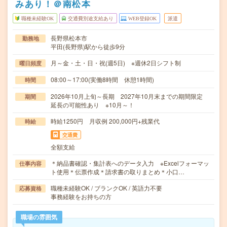
みあり！＠南松本
職種未経験OK
交通費別途支給あり
WEB登録OK
派遣
長野県松本市
勤務地
平田(長野県)駅から徒歩9分
月～金・土・日・祝(週5日) ※週休2日シフト制
曜日頻度
08:00～17:00(実働8時間 休憩1時間)
時間
2026年10月上旬～長期 2027年10月末までの期間限定
期間
延長の可能性あり ※10月～！
時給1250円 月収例 200,000円+残業代
時給
交通費
全額支給
＊納品書確認・集計表へのデータ入力 ※Excelフォーマッ
仕事内容
ト使用＊伝票作成＊請求書の取りまとめ＊小口…
職種未経験OK / ブランクOK / 英語力不要
応募資格
事務経験をお持ちの方
職場の雰囲気