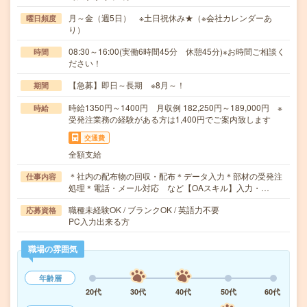
月～金（週5日） ※土日祝休み★（※会社カレンダーあ
曜日頻度
り）
08:30～16:00(実働6時間45分 休憩45分)※お時間ご相談く
時間
ださい！
【急募】即日～長期 ※8月～！
期間
時給1350円～1400円 月収例 182,250円～189,000円 ※
時給
受発注業務の経験がある方は1,400円でご案内致します
交通費
全額支給
＊社内の配布物の回収・配布＊データ入力＊部材の受発注
仕事内容
処理＊電話・メール対応 など【OAスキル】入力・…
職種未経験OK / ブランクOK / 英語力不要
応募資格
PC入力出来る方
職場の雰囲気
年齢層
20代
30代
40代
50代
60代