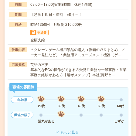
09:00～18:00(実働8時間 休憩1時間)
時間
【急募】即日～長期 ※8月～！
期間
時給1350円 月収例 216,000円
時給
交通費
全額支給
＊クレーンゲーム機用景品の購入（依頼の取りまとめ、メ
仕事内容
ーカー発注など）＊業務用アミューズメント機器（ゲ…
英語力不要
応募資格
基本的なPCの操作ができる方受発注業務や一般事務・営業
事務の経験がある方【選考ステップ】本社(長野市…
職場の雰囲気
年齢層
20代
30代
40代
50代
60代
職場の様子
活気がある
しずか
もっと見る