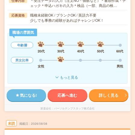
＊受注データの入力（注文NO・個数など）＊書類作成・チ
仕事内容
ェック＊申込ハガキの入力＊検品（一部、商品の検…
職種未経験OK / ブランクOK / 英語力不要
応募資格
少しでも事務の経験があればチャレンジOK！
職場の雰囲気
年齢層
20代
30代
40代
50代
60代
男女比率
女性
男性
もっと見る
気になる!
応募へ進む
詳しく見る
派遣会社
パーソルテンプスタッフ株式会社
未読
掲載日
2026/08/08