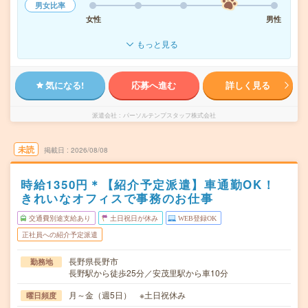
男女比率
女性
男性
もっと見る
気になる!
応募へ進む
詳しく見る
派遣会社
パーソルテンプスタッフ株式会社
未読
掲載日
2026/08/08
時給1350円＊【紹介予定派遣】車通勤OK！
きれいなオフィスで事務のお仕事
交通費別途支給あり
土日祝日が休み
WEB登録OK
正社員への紹介予定派遣
長野県長野市
勤務地
長野駅から徒歩25分／安茂里駅から車10分
月～金（週5日） ※土日祝休み
曜日頻度