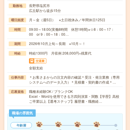
長野県塩尻市
勤務地
広丘駅から徒歩15分
月～金（週5日） ※土日祝休み／年間休日125日
曜日頻度
09:00～18:00(実働8時間 休憩1時間)※☆8：00～17：
時間
00 or 9：00～18：00…
2026年10月上旬～長期 ※10月～！
期間
時給1300円 月収例 208,000円+残業代
時給
交通費
全額支給
＊お客さまからの注文内容の確認＊受注・発注業務（専用
仕事内容
システムへのデータ入力）＊見積書・契約書の作成＊…
職種未経験OK / ブランクOK
応募資格
Excel・Wordを使用できる方四則演算・関数【学歴】高校
ご卒業以上【選考ステップ】履歴書・職務経…
職場の雰囲気
年齢層