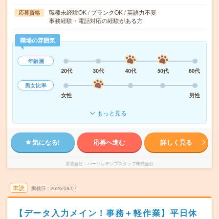
職種未経験OK / ブランクOK / 英語力不要
応募資格
事務経験・電話対応の経験がある方
職場の雰囲気
年齢層
20代
30代
40代
50代
60代
男女比率
女性
男性
もっと見る
気になる!
応募へ進む
詳しく見る
派遣会社
パーソルテンプスタッフ株式会社
未読
掲載日
2026/08/07
【データ入力メイン！事務＋軽作業】平日休