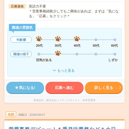
英語力不要
応募資格
＊営業事務経験少しでもご興味があれば、まずは「気にな
る」「応募」をクリック＊
職場の雰囲気
年齢層
20代
30代
40代
50代
60代
職場の様子
活気がある
しずか
もっと見る
気になる!
応募へ進む
詳しく見る
派遣会社
株式会社メイテックキャスト 松本営業所
未読
掲載日
2026/08/07