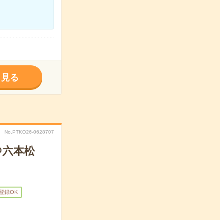
く見る
No.PTKO26-0628707
＠六本松
B登録OK