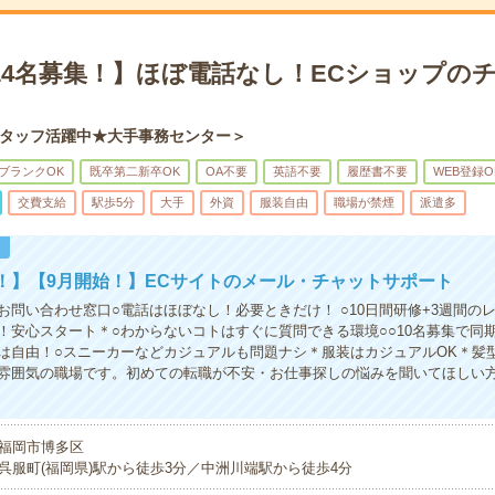
【14名募集！】ほぼ電話なし！ECショップの
タッフ活躍中★大手事務センター＞
ブランクOK
既卒第二新卒OK
OA不要
英語不要
履歴書不要
WEB登録O
交費支給
駅歩5分
大手
外資
服装自由
職場が禁煙
派遣多
！
！】【9月開始！】ECサイトのメール・チャットサポート
お問い合わせ窓口○電話はほぼなし！必要ときだけ！ ○10日間研修+3週間の
！安心スタート＊○わからないコトはすぐに質問できる環境○○10名募集で同
は自由！○スニーカーなどカジュアルも問題ナシ＊服装はカジュアルOK＊髪
雰囲気の職場です。初めての転職が不安・お仕事探しの悩みを聞いてほしい
福岡市博多区
呉服町(福岡県)駅から徒歩3分／中洲川端駅から徒歩4分