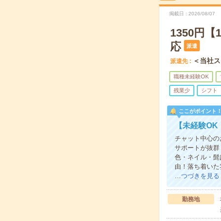
掲載日
2026/08/07
1350円
応
派遣
＜当社ス
派遣先
職種未経験OK
残業少
シフト
ここがポイント
【未経験OK
チャット中心の
サポートが抜群
色・ネイル・髭
由！落ち着いた
…
つづきを見る
勤務地