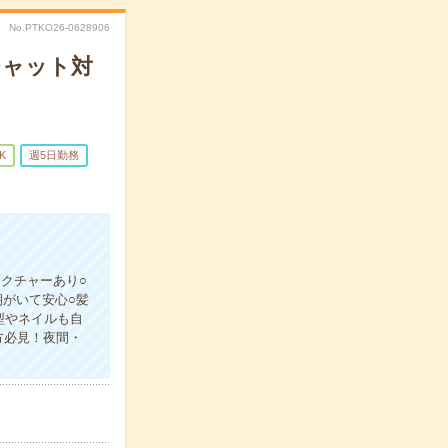
No.PTKO26-0628906
チャット対
K
週5日勤務
レクチャーあり○
期がいて安心○髪
型やネイルも自
方必見！夜間・