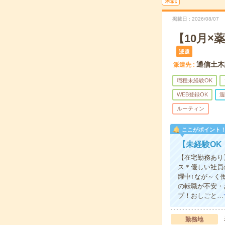
未読
掲載日
2026/08/07
【10月×
派遣
通信土木
派遣先
職種未経験OK
WEB登録OK
週
ルーティン
ここがポイント
【未経験O
【在宅勤務あり
ス＊優しい社員
躍中↑なが～く
の転職が不安・
プ！おしごと…
勤務地