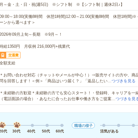
月～金・土・日・祝(週5日) ※シフト制 ※【シフト制｜週休2日♪】
09:00～18:00(実働8時間 休憩1時間)12:00～21:00(実働8時間 休憩1時間
ーンから選べます＞
2026年09月上旬～長期 ※9月～！
時給1350円 月収例 216,000円+残業代
交通費
全額支給
＊お問い合わせ対応（チャットやメールが中心！）⇒販売サイトの方や、商
問を回答します！＜例＞「商品はいつ届く？」「返品したい…
つづきを見る
＊未経験の方歓迎＊未経験の方でも安心スタート！・登録時、キャリアを一
（電話面談の場合）・あなたに合ったお仕事や働き方をご提案…
つづきを見
職場の様子
20代
30代
40代
50代
60代
活気がある