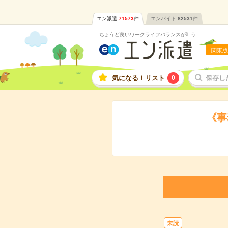
エン派遣
71573
件
エンバイト
82531
件
ちょうど良いワークライフバランスが叶う
関東版
気になる！リスト
0
保存し
《事
未読