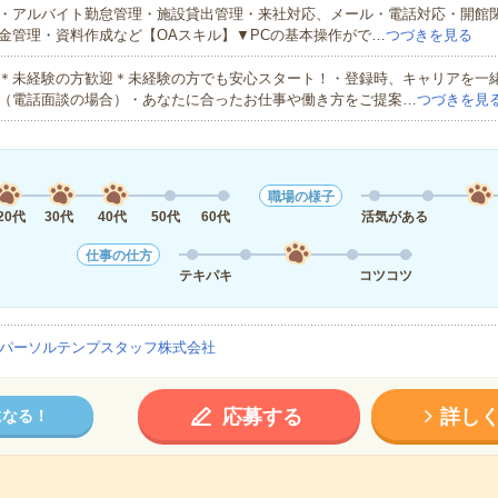
・アルバイト勤怠管理・施設貸出管理・来社対応、メール・電話対応・開館
金管理・資料作成など【OAスキル】▼PCの基本操作がで…
つづきを見る
＊未経験の方歓迎＊未経験の方でも安心スタート！・登録時、キャリアを一
（電話面談の場合）・あなたに合ったお仕事や働き方をご提案…
つづきを見
職場の様子
20代
30代
40代
50代
60代
活気がある
仕事の仕方
テキパキ
コツコツ
パーソルテンプスタッフ株式会社
応募する
詳し
になる！