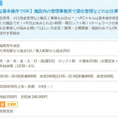
！
は基本操作でOK】施設内の管理事務所で貸出管理などのお仕
怠管理、小口現金管理など幅広く事務をお任せ＊／○PCスキルは基本操作程度
ぐの施設です！○平日お休みとれる○時間・曜日シフト制！○チームワークの
お仕事探しの悩みを聞いてほしい方必見！夜間・土曜開催・相談のみでもOK
談付き登録会
福岡市中央区
六本松駅から徒歩1分／唐人町駅から徒歩25分
月・水・木・金・土・日・祝(週5日) ※シフト制 ※週休2日制（火曜定休
年始休暇（12/28～1/1）
09:00～18:00(実働8時間 休憩1時間)13:00～22:00(実働8時間 休憩1時間)
2026年09月上旬～長期 ※9月～！
時給1550円 月収例 248,000円
交通費
全額支給