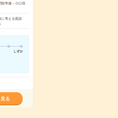
閉館準備・小口現
緒に考える面談
る
しずか
く見る