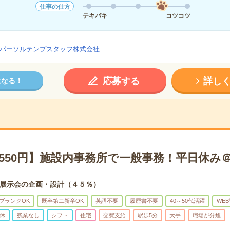
仕事の仕方
テキパキ
コツコツ
パーソルテンプスタッフ株式会社
応募する
詳し
になる！
1550円】施設内事務所で一般事務！平日休み
展示会の企画・設計（４５％）
ブランクOK
既卒第二新卒OK
英語不要
履歴書不要
40～50代活躍
WE
休
残業なし
シフト
住宅
交費支給
駅歩5分
大手
職場が分煙