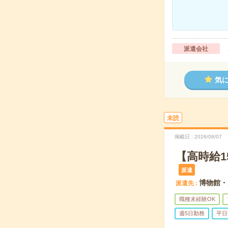
派遣会社
気
未読
掲載日
2026/08/07
【高時給
派遣
博物館・
派遣先
職種未経験OK
週5日勤務
平日