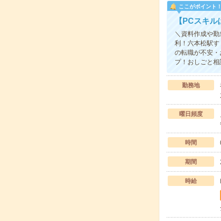
ここがポイント
【PCスキル
＼資料作成や勤
利！六本松駅す
の転職が不安・
プ！おしごと相
勤務地
曜日頻度
時間
期間
時給