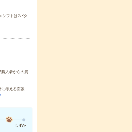
)※＜シフトは2パタ
品購入者からの質
緒に考える面談
る
しずか