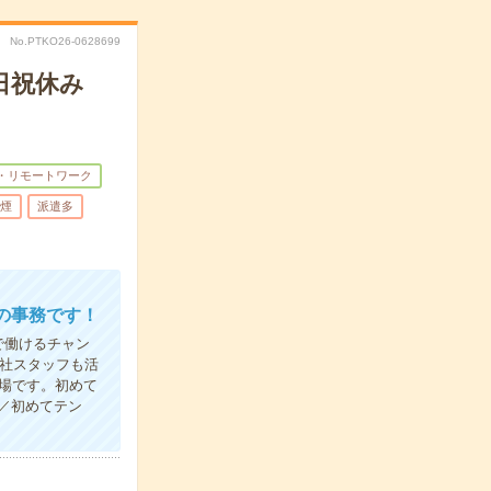
No.PTKO26-0628699
日祝休み
・リモートワーク
煙
派遣多
の事務です！
で働けるチャン
社スタッフも活
場です。初めて
／初めてテン