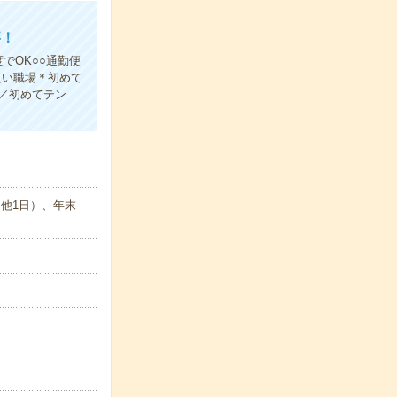
事！
でOK○○通勤便
良い職場＊初めて
／初めてテン
＋他1日）、年末