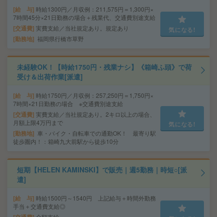
給 与
時給1300円／月収例：211,575円＝1,300円×
7時間45分×21日勤務の場合＋残業代、交通費別途支給
交通費
実費支給／当社規定あり。規定あり
気になる!
勤務地
福岡県行橋市草野
未経験OK！【時給1750円・残業ナシ】《箱崎ふ頭》で荷
受け＆出荷作業[派遣]
給 与
時給1750円／月収例：257,250円＝1,750円×
7時間×21日勤務の場合 ※交通費別途支給
交通費
実費支給／当社規定あり。2キロ以上の場合、
月額上限4万円まで
気になる!
勤務地
車・バイク・自転車での通勤OK！ 最寄り駅
徒歩圏内！：箱崎九大前駅から徒歩10分
短期【HELEN KAMINSKI】で販売｜週5勤務｜時短○[派
遣]
給 与
時給1500円～1540円 上記給与＋時間外勤務
手当＋交通費支給◎
全額支給