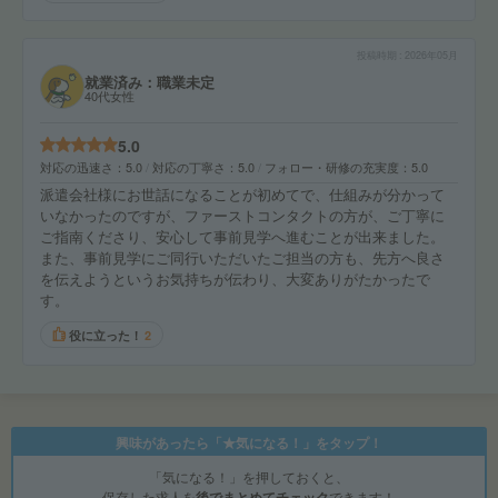
投稿時期
2026年05月
就業済み：職業未定
40代女性
5.0
対応の迅速さ
5.0
対応の丁寧さ
5.0
フォロー・研修の充実度
5.0
派遣会社様にお世話になることが初めてで、仕組みが分かって
いなかったのですが、ファーストコンタクトの方が、ご丁寧に
ご指南くださり、安心して事前見学へ進むことが出来ました。
また、事前見学にご同行いただいたご担当の方も、先方へ良さ
を伝えようというお気持ちが伝わり、大変ありがたかったで
す。
役に立った！
2
興味があったら「★気になる！」をタップ！
「気になる！」を押しておくと、
保存した求人を
後でまとめてチェック
できます！