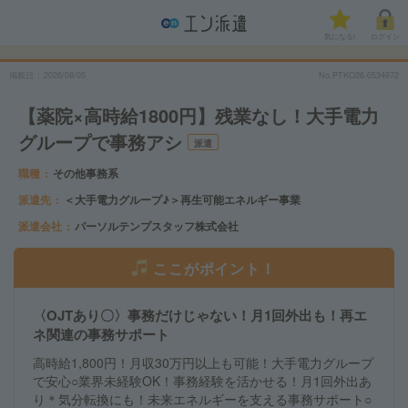
気になる!
ログイン
掲載日
2026/08/05
No.PTKO26-0534972
【薬院×高時給1800円】残業なし！大手電力
グループで事務アシ
派遣
職種
その他事務系
派遣先
＜大手電力グループ♪＞再生可能エネルギー事業
派遣会社
パーソルテンプスタッフ株式会社
ここがポイント！
〈OJTあり〇〉事務だけじゃない！月1回外出も！再エ
ネ関連の事務サポート
高時給1,800円！月収30万円以上も可能！大手電力グループ
で安心○業界未経験OK！事務経験を活かせる！月1回外出あ
り＊気分転換にも！未来エネルギーを支える事務サポート○