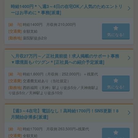
時給1400円＊＼週3～4日の在宅OK／人気のためエントリ
ーはお早めに＊事務[派遣]
給 与
時給1400円 月収例 210,000円
交通費
全額支給
気になる!
勤務地
薬院駅徒歩2分
＼月収27万円～／正社員前提！求人掲載のサポート事務
▼環境面もバツグン＊[正社員への紹介予定派遣]
給 与
時給1,600円（月収例：252,000円）＋残業代
交通費
交通費支給あり（当社規定）
気になる!
勤務地
西鉄福岡（天神）駅より徒歩5分／天神南駅よ
り徒歩5分／天神駅より徒歩10分
【週3～4在宅】電話なし！高時給1700円！SNS更新！8
月開始@博多[派遣]
給 与
時給1700円 月収例 263,500円+残業代
交通費
全額支給