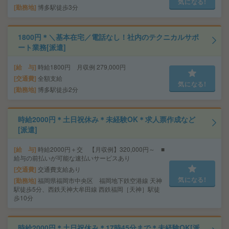
気になる!
勤務地
博多駅徒歩3分
1800円＊＼基本在宅／電話なし！社内のテクニカルサポ
ート業務[派遣]
給 与
時給1800円 月収例 279,000円
交通費
全額支給
気になる!
勤務地
博多駅徒歩2分
時給2000円＊土日祝休み＊未経験OK＊求人票作成など
[派遣]
給 与
時給2000円＋交 【月収例】320,000円～ ■
給与の前払いが可能な速払いサービスあり
交通費
交通費支給あり
気になる!
勤務地
福岡県福岡市中央区 福岡地下鉄空港線 天神
駅徒歩5分、西鉄天神大牟田線 西鉄福岡［天神］駅徒
歩10分
時給2000円＊土日祝休み＊17時45分まで＊未経験OK[派