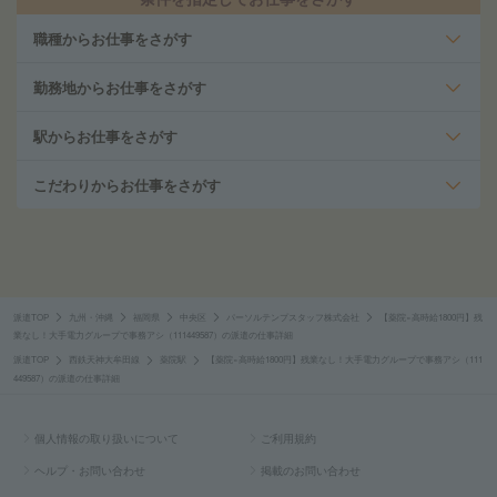
職種からお仕事をさがす
勤務地からお仕事をさがす
駅からお仕事をさがす
こだわりからお仕事をさがす
派遣TOP
九州・沖縄
福岡県
中央区
パーソルテンプスタッフ株式会社
【薬院×高時給1800円】残
業なし！大手電力グループで事務アシ（111449587）の派遣の仕事詳細
派遣TOP
西鉄天神大牟田線
薬院駅
【薬院×高時給1800円】残業なし！大手電力グループで事務アシ（111
449587）の派遣の仕事詳細
個人情報の取り扱いについて
ご利用規約
ヘルプ・お問い合わせ
掲載のお問い合わせ