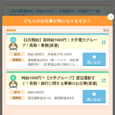
【在宅勤務OK】時給2500円！未経験OK！呉服町で一般
事務[派遣]
どちらのお仕事が気になりますか？
給 与
時給2500円 月収例 39万円 時給2500円×実
1
働7h20m×週5日×4週+残業10h ※月収例を保証するも
/10
のではありません。※給与即受取りサービス利用可（利
用条件有）
【8月開始】高時給1800円！大手電力グルー
気になる!
プ！長期！事務[派遣]
交通費
1ヶ月3万円を上限として実費支給
勤務地
箱崎線 呉服町(福岡県) 徒歩2分 空港線
時給1800円 月収例 276,120円
給与
祇園(福岡県) 徒歩5分
薬院駅徒歩3分（車・バイク・自転車
勤務地
気になる!
通勤OK！（駐車場は個人契約となり
ます））
【オープニング募集】おばあちゃんのお散歩付き添いも
仕事の1つ[派遣]
時給1650円＊【大手グループ】渡辺通駅す
ぐ！長期！旅行に関する事務のお仕事[派遣]
給 与
無資格未経験：時給1300円～ ■週払いOK
■扶養内OK ■日収1万400円以上
時給1650円
給与
交通費
交通費全額支給
気になる!
渡辺通駅徒歩1分、薬院駅徒歩6分
勤務地
気になる!
勤務地
【福岡市城南区】福大前・七隈・別府・茶
山・金山など勤務地多数！