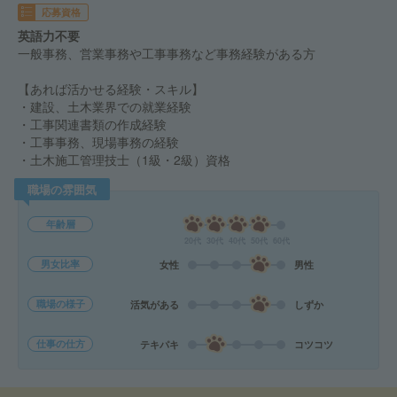
応募資格
英語力不要
一般事務、営業事務や工事事務など事務経験がある方
【あれば活かせる経験・スキル】
・建設、土木業界での就業経験
・工事関連書類の作成経験
・工事事務、現場事務の経験
・土木施工管理技士（1級・2級）資格
職場の雰囲気
年齢層
20代
30代
40代
50代
60代
男女比率
女性
男性
職場の様子
活気がある
しずか
仕事の仕方
テキパキ
コツコツ