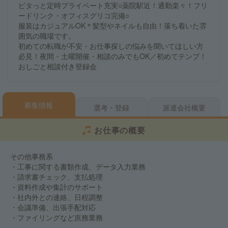
ピタっと定時プライベート充実○薬院駅近！通勤楽々！フリ
ードリンク・オフィスグリコ完備○
服装はカジュアルOK＊髪型やネイルも自由！落ち着いた雰
囲気の職場です。
初めての転職が不安・お仕事探しの悩みを聞いてほしい方
必見！夜間・土曜開催・相談のみでもOK／初めてテンプ！
おしごと相談付き登録会
募集情報
選考・登録
派遣会社概要
お仕事の概要
その他事務系
・工事に関する書類作成、データ入力業務
・請求書チェック、支払処理
・資料作成や集計のサポート
・社内外との連絡、日程調整
・会議準備、出張手配対応
・ファイリングなど庶務業務