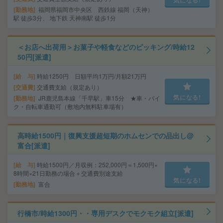
勤務地
福岡県福岡市中央区 西鉄線 福岡（天神）
駅 徒歩3分、 地下鉄 天神南駅 徒歩1分
＜お店へ出荷用＞お菓子や軽食などのピッキング/時給12
50円[派遣]
給 与
時給1250円 日額平均1万円/月額21万円
交通費
交通費支給（規定あり）
気になる!
勤務地
JR鹿児島本線「千早駅」車15分 ★車・バイ
ク・自転車通勤可（敷地内無料駐車場有）
高時給1500円｜復興支援超短期のホムセンでの品出し@
富合[派遣]
給 与
時給1500円／月収例：252,000円＝1,500円×
8時間×21日勤務の場合＋交通費別途支給
気になる!
勤務地
富合
行橋市/時給1300円・・専用デスクでモクモク組立[派遣]