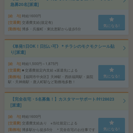
急募20名[派遣]
給 与
時給1600円
交通費
交通費支給(規定有)
気になる!
勤務地
博多・呉服町・東比恵駅から徒歩5分
《単発1日OK！日払い可》＊チラシのモクモクシール貼
り[派遣]
給 与
時給1,500円～1,875円
交通費
■ 交通費規定内支給 ※派遣先による
気になる!
勤務地
【福岡市中央区】天神駅・西鉄福岡駅・薬院
駅・天神南駅・唐人町駅など勤務地多数！
【完全在宅・5名募集！】カスタマーサポート/H128623
[派遣]
給 与
時給1600円
交通費
交通費支給あり ※当社規定による
気になる!
勤務地
博多駅から徒歩5分 ＊完全在宅のお仕事です