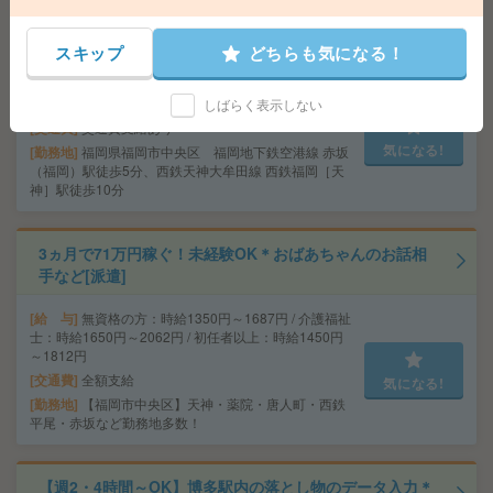
大手＊週3日＊11時スタート＊未経験OK＊メール対応な
ど[派遣]
スキップ
どちらも気になる！
給 与
時給1300円＋交 ■給与の前払いが可能な速
払いサービスあり
しばらく表示しない
交通費
交通費支給あり
気になる!
勤務地
福岡県福岡市中央区 福岡地下鉄空港線 赤坂
（福岡）駅徒歩5分、西鉄天神大牟田線 西鉄福岡［天
神］駅徒歩10分
3ヵ月で71万円稼ぐ！未経験OK＊おばあちゃんのお話相
手など[派遣]
給 与
無資格の方：時給1350円～1687円 / 介護福祉
士：時給1650円～2062円 / 初任者以上：時給1450円
～1812円
交通費
全額支給
気になる!
勤務地
【福岡市中央区】天神・薬院・唐人町・西鉄
平尾・赤坂など勤務地多数！
【週2・4時間～OK】博多駅内の落とし物のデータ入力＊