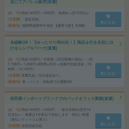
店にてアパレル販売[派遣]
給 与
時給1400円～1600円 末締め→翌15日払い
交通費
「規定支給」
気になる!
勤務地
福岡県福岡市中央区 【最寄り駅】天神駅
未経験OK！【ゆったり11時出社！】商品を行き先別に分
けるシンプルワーク[派遣]
給 与
時給1208円／月収例（22日勤務の場合）：22
7,708円＝1,208円×8時間×22日＋残業代別途支給（10
時間：15,100円）
気になる!
交通費
実費支給／当社規定あり。
勤務地
車・バイク・自転車での通勤OK
岩田屋インポートブランドでのバックオフィス業務[派遣]
給 与
時給1400円～1450円 ・毎月末締め/翌月15
日支払い・残業は1分単位で支給します・前払い制度
（速払いドットコム導入）
気になる!
交通費
全額別途支給