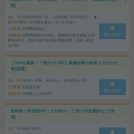
遣]
給 与
時給2000円＋交 【月収例】320,000円～ ■
給与の前払いが可能な速払いサービスあり
交通費
交通費支給あり
気になる!
勤務地
福岡県福岡市中央区 福岡地下鉄空港線 天神
駅徒歩5分、西鉄天神大牟田線 西鉄福岡［天神］駅徒
歩10分
【100名募集！＊週3からOK】健康診断の結果入力のお仕
事[派遣]
給 与
1600～1800 ★日払い・給与前払いOK
交通費
別途支給有
気になる!
勤務地
天神駅より徒歩3分
高時給！車通勤OK！土日休み！工程の写真撮影など[派
遣]
給 与
時給1400円