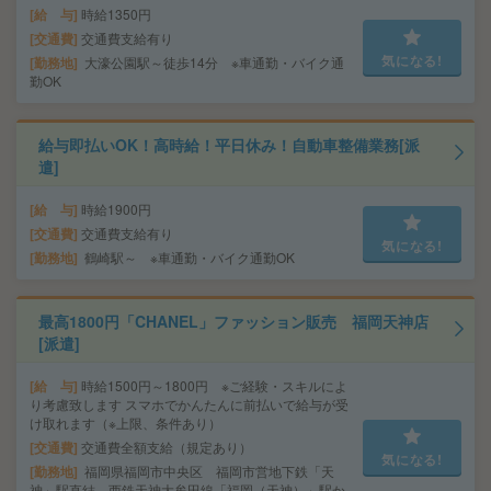
給 与
時給1350円
交通費
交通費支給有り
気になる!
勤務地
大濠公園駅～徒歩14分 ※車通勤・バイク通
勤OK
給与即払いOK！高時給！平日休み！自動車整備業務[派
遣]
給 与
時給1900円
交通費
交通費支給有り
気になる!
勤務地
鶴崎駅～ ※車通勤・バイク通勤OK
最高1800円「CHANEL」ファッション販売 福岡天神店
[派遣]
給 与
時給1500円～1800円 ※ご経験・スキルによ
り考慮致します スマホでかんたんに前払いで給与が受
け取れます（※上限、条件あり）
交通費
交通費全額支給（規定あり）
気になる!
勤務地
福岡県福岡市中央区 福岡市営地下鉄「天
神」駅直結、西鉄天神大牟田線「福岡（天神）」駅か