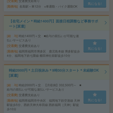
交通費
交通費支給有り
気になる!
勤務地
名島駅～車12分 ※車通勤・バイク通勤OK
【在宅メイン＊時給1400円】面接日程調整など事務サポ
ート[派遣]
給 与
時給1400円＋交 ■給与の前払いが可能な速
払いサービスあり
交通費
交通費支給あり
気になる!
勤務地
福岡県福岡市博多区 鹿児島本線 博多駅徒歩
4分、福岡地下鉄七隈線 櫛田神社前駅徒歩10分
時給2000円＊土日祝休み＊9時30分スタート＊未経験OK
[派遣]
給 与
時給2000円＋交 【月収例】332,500円～ ■
給与の前払いが可能な速払いサービスあり
交通費
交通費支給あり
気になる!
勤務地
福岡県福岡市中央区 福岡地下鉄空港線 天神
駅徒歩5分、西鉄天神大牟田線 西鉄福岡［天神］駅徒
歩10分