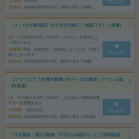
交通費
気になる!
勤務地
福岡県福岡市中央区 【最寄り駅】天神駅
《1：1お仕事相談》先ずはお気軽にご相談下さい○[派遣]
給 与
時給1300円～1500円 ※スキル・派遣先によ
り異なります
交通費
別途、全額支給 ※派遣先によっては、月額上
気になる!
限がございます。
勤務地
福岡県福岡市中央区 【最寄り駅】天神駅
【アクリス】で扶養内勤務○月10～12日勤務｜アパレル販
売[派遣]
給 与
時給1450円～1450円 上記給与＋時間外勤務
手当＋交通費支給◎
交通費
「規定支給」
気になる!
勤務地
福岡県福岡市中央区 【最寄り駅】天神南駅
＊9月開始：週2日勤務（平日のみ相談可）にて福岡路面