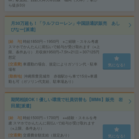
ら徒歩3分
月30万超も！「ラルフローレン」中国語通訳販売 あし
びなー[派遣]
給 与
時給1850円～1950円 ※ご経験・スキル考慮
スマホでかんたんに前払いで給与が受け取れます（※上
限、条件あり） 月収例1950円×7.5h×21日＝307125円
想定
交通費
車通勤の場合、規定によりガソリン代・駐車
気になる!
場有
勤務地
沖縄県豊見城市 赤嶺駅から車で15分※車通
勤も可（ガソリン代支給、駐車場あり）
期間相談OK！優しい環境で社員切替も【MM6】販売 岩
田屋[派遣]
給 与
時給1500円～1700円 ※※経験・スキルを考
慮 スマホでかんたんに前払いで給与が受け取れます
（※上限、条件あり）
交通費
交通費全額支給（規定あり）
気になる!