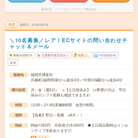
派遣会社
パーソルテンプスタッフ株式会社
未読
掲載日
2026/08/08
＼10名募集／レア！ECサイトの問い合わせチ
ャット＆メール
職種未経験OK
交通費別途支給あり
残業なし
WEB登録OK
派遣
福岡市博多区
勤務地
呉服町(福岡県)駅から徒歩3分／中洲川端駅から徒歩4分
月～金（週5日） ※【土日祝休み】（※希望の方は、平日
曜日頻度
休みのシフト勤務も相談できます♪）
12:00～21:00(実働8時間 休憩1時間)
時間
【急募】即日～長期 ※8月～！
期間
時給1350円 月収例 216,000円 ◆土日祝出勤時はインセ
時給
ンティブ支給あります◎