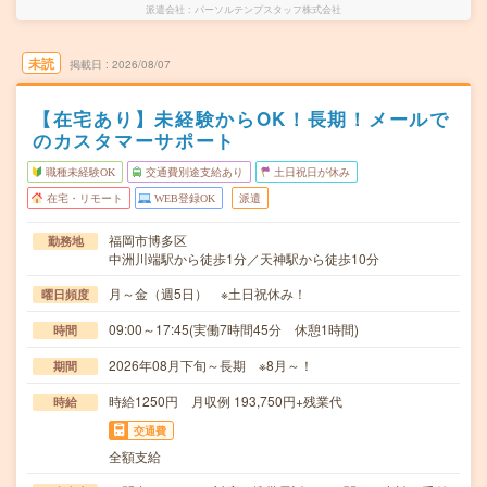
派遣会社
パーソルテンプスタッフ株式会社
未読
掲載日
2026/08/07
【在宅あり】未経験からOK！長期！メールで
のカスタマーサポート
職種未経験OK
交通費別途支給あり
土日祝日が休み
在宅・リモート
WEB登録OK
派遣
福岡市博多区
勤務地
中洲川端駅から徒歩1分／天神駅から徒歩10分
月～金（週5日） ※土日祝休み！
曜日頻度
09:00～17:45(実働7時間45分 休憩1時間)
時間
2026年08月下旬～長期 ※8月～！
期間
時給1250円 月収例 193,750円+残業代
時給
交通費
全額支給