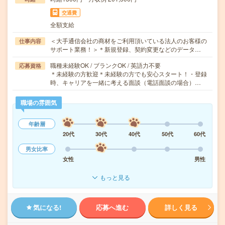
交通費
全額支給
＜大手通信会社の商材をご利用頂いている法人のお客様の
仕事内容
サポート業務！＞＊新規登録、契約変更などのデータ…
職種未経験OK / ブランクOK / 英語力不要
応募資格
＊未経験の方歓迎＊未経験の方でも安心スタート！・登録
時、キャリアを一緒に考える面談（電話面談の場合）…
職場の雰囲気
年齢層
20代
30代
40代
50代
60代
男女比率
女性
男性
もっと見る
気になる!
応募へ進む
詳しく見る