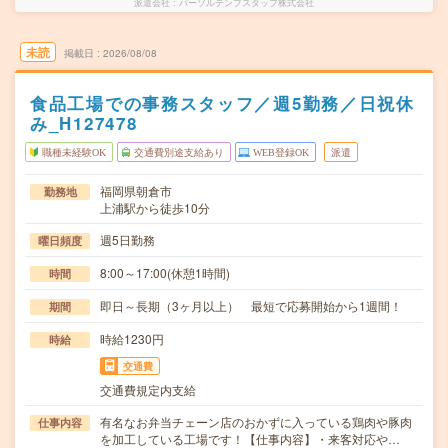
派遣会社
パーソルテンプスタッフ株式会社
未読
掲載日
2026/08/08
食品工場での事務スタッフ／週5勤務／日祝休
み_H127478
職種未経験OK
交通費別途支給あり
WEB登録OK
派遣
福岡県朝倉市
勤務地
上浦駅から徒歩10分
週5日勤務
曜日頻度
8:00～17:00(休憩1時間)
時間
即日～長期（3ヶ月以上） 最短で応募開始から1週間！
期間
時給1230円
時給
交通費
交通費規定内支給
有名なお弁当チェーン店のおかずに入っている鶏肉や豚肉
仕事内容
を加工している工場です！【仕事内容】・来客対応や…