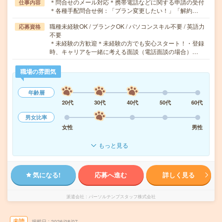
＊問合せのメール対応＊携帯電話などに関する申請の受付
仕事内容
＊各種手配問合せ例：「プラン変更したい！」「解約…
職種未経験OK / ブランクOK / パソコンスキル不要 / 英語力
応募資格
不要
＊未経験の方歓迎＊未経験の方でも安心スタート！・登録
時、キャリアを一緒に考える面談（電話面談の場合）…
職場の雰囲気
年齢層
20代
30代
40代
50代
60代
男女比率
女性
男性
もっと見る
気になる!
応募へ進む
詳しく見る
派遣会社
パーソルテンプスタッフ株式会社
未読
掲載日
2026/08/07