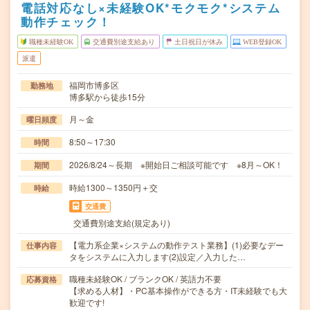
電話対応なし×未経験OK*モクモク*システム
動作チェック！
職種未経験OK
交通費別途支給あり
土日祝日が休み
WEB登録OK
派遣
福岡市博多区
勤務地
博多駅から徒歩15分
月～金
曜日頻度
8:50～17:30
時間
2026/8/24～長期 ※開始日ご相談可能です ※8月～OK！
期間
時給1300～1350円＋交
時給
交通費
交通費別途支給(規定あり)
【電力系企業×システムの動作テスト業務】(1)必要なデー
仕事内容
タをシステムに入力します(2)設定／入力した…
職種未経験OK / ブランクOK / 英語力不要
応募資格
【求める人材】・PC基本操作ができる方・IT未経験でも大
歓迎です!