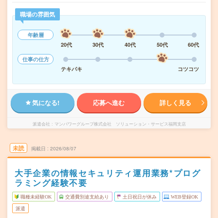
職場の雰囲気
年齢層
20代
30代
40代
50代
60代
仕事の仕方
テキパキ
コツコツ
気になる!
応募へ進む
詳しく見る
派遣会社
マンパワーグループ株式会社 ソリューション・サービス福岡支店
未読
掲載日
2026/08/07
大手企業の情報セキュリティ運用業務*プログ
ラミング経験不要
職種未経験OK
交通費別途支給あり
土日祝日が休み
WEB登録OK
派遣