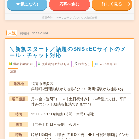
気になる!
応募へ進む
詳しく見る
派遣会社
パーソルテンプスタッフ株式会社
未読
掲載日
2026/08/08
＼新規スタート／話題のSNS×ECサイトのメ
ール・チャット対応
職種未経験OK
交通費別途支給あり
残業なし
WEB登録OK
派遣
福岡市博多区
勤務地
呉服町(福岡県)駅から徒歩3分／中洲川端駅から徒歩4分
月～金（週5日） ※【土日祝休み】（※希望の方は、平日
曜日頻度
休みのシフト勤務も相談できます♪）
12:00～21:00(実働8時間 休憩1時間)
時間
【急募】即日～長期 ※8月～！
期間
時給1350円 月収例 216,000円 ◆土日祝出勤時はインセ
時給