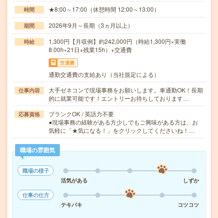
★8:00～17:00（休憩時間 12:00～13:00）
時間
2026年9月～長期（3ヵ月以上）
期間
1,300円【月収例】約242,000円（時給1,300円×実働
時給
8.00h×21日+残業15h）+交通費
交通費
通勤交通費の支給あり（当社規定による）
大手ゼネコンで現場事務をお願いします。車通勤OK！長期
仕事内容
的に就業可能です！エントリーお待ちしております…
ブランクOK / 英語力不要
応募資格
●現場事務の経験がある方少しでもご興味がある方は、お
気軽に「★気になる！」をクリックしてくださいね！…
職場の雰囲気
職場の様子
活気がある
しずか
仕事の仕方
テキパキ
コツコツ