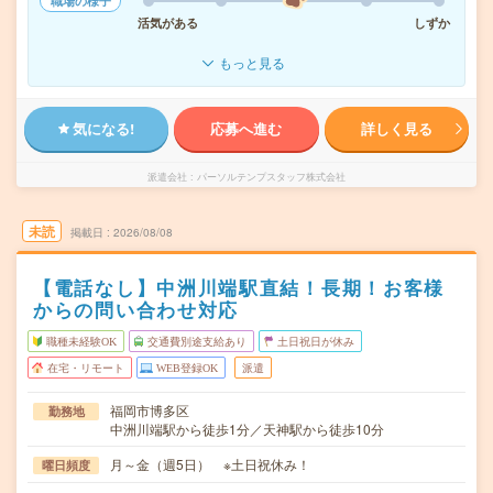
職場の様子
活気がある
しずか
もっと見る
気になる!
応募へ進む
詳しく見る
派遣会社
パーソルテンプスタッフ株式会社
未読
掲載日
2026/08/08
【電話なし】中洲川端駅直結！長期！お客様
からの問い合わせ対応
職種未経験OK
交通費別途支給あり
土日祝日が休み
在宅・リモート
WEB登録OK
派遣
福岡市博多区
勤務地
中洲川端駅から徒歩1分／天神駅から徒歩10分
月～金（週5日） ※土日祝休み！
曜日頻度