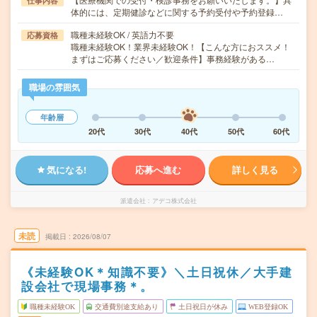
仕事内容
体的には、定期健診などに関する予約受付や予約登録…
職種未経験OK / 英語力不要
応募資格
職種未経験OK！業界未経験OK！【こんな方におススメ！
まずはご応募ください／歓迎条件】事務経験がある…
職場の雰囲気
年齢層
20代
30代
40代
50代
60代
気になる!
応募へ進む
詳しく見る
派遣会社
アデコ株式会社
未読
掲載日
2026/08/07
《未経験OK＊知識不要》＼土日祝休／大手建
設会社で現場事務＊。
職種未経験OK
交通費別途支給あり
土日祝日が休み
WEB登録OK