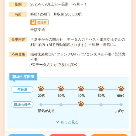
2026年09月上旬～長期 ※9月～！
期間
時給1250円 月収例 200,000円
時給
交通費
全額支給
＊選手からの問合せ・データ入力＊バス・電車やホテルの
仕事内容
利用案内（AIで自動翻訳されます）＊競技・運営に…
職種未経験OK / ブランクOK / パソコンスキル不要 / 英語力
応募資格
不要
PCデータ入力ができればOK！
職場の雰囲気
年齢層
20代
30代
40代
50代
60代
職場の様子
活気がある
しずか
もっと見る