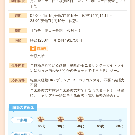
月～金・土・日・祝(週5日) ※シフト制 ※土日祝含むシフ
曜日頻度
ト制！
07:00～15:45(実働7時間45分 休憩1時間)14:15～
時間
23:00(実働7時間45分 休憩…
【急募】即日～長期 ※8月～！
期間
時給1250円 月収例 193,750円
時給
交通費
全額支給
＊投稿されている画像・動画のモニタリング⇒ガイドライ
仕事内容
ンに沿った内容かどうかのチェックです＊＊専用ツー…
職種未経験OK / ブランクOK / パソコンスキル不要 / 英語力
応募資格
不要
＊未経験の方歓迎＊未経験の方でも安心スタート！・登録
時、キャリアを一緒に考える面談（電話面談の場合）…
職場の雰囲気
年齢層
20代
30代
40代
50代
60代