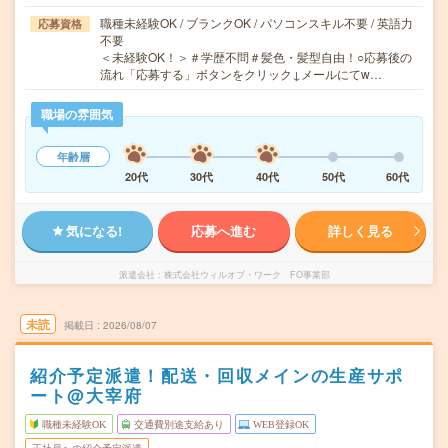
職種未経験OK / ブランクOK / パソコンスキル不要 / 英語力
応募資格
不要
＜未経験OK！＞＃学歴不問＃髪色・髪型自由！○応募後の
流れ「応募する」ボタンをクリック↓メールにてw…
職場の雰囲気
年齢層
20代
30代
40代
50代
60代
気になる!
応募へ進む
詳しく見る
派遣会社
株式会社ウィルオブ・ワーク FO事業部
未読
掲載日
2026/08/07
紹介予定派遣！配送・回収メインの生産サポ
ート@大宰府
職種未経験OK
交通費別途支給あり
WEB登録OK