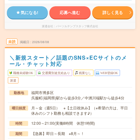
気になる!
応募へ進む
詳しく見る
派遣会社
パーソルテンプスタッフ株式会社
未読
掲載日
2026/08/08
＼新規スタート／話題のSNS×ECサイトのメ
ール・チャット対応
職種未経験OK
交通費別途支給あり
残業なし
WEB登録OK
派遣
福岡市博多区
勤務地
呉服町(福岡県)駅から徒歩3分／中洲川端駅から徒歩4分
月～金（週5日） ※【土日祝休み】（※希望の方は、平日
曜日頻度
休みのシフト勤務も相談できます♪）
12:00～21:00(実働8時間 休憩1時間)
時間
【急募】即日～長期 ※8月～！
期間