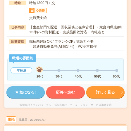
時給1300円＋交
時給
交通費
交通費支給
【生産部門で配送・回収業務と在庫管理】・家庭内職先(約
仕事内容
15件)への資材配送・完成品回収対応・内職者と…
職種未経験OK / ブランクOK / 英語力不要
応募資格
・普通自動車免許(AT限定可)・PC基本操作
職場の雰囲気
年齢層
20代
30代
40代
50代
60代
気になる!
応募へ進む
詳しく見る
派遣会社
マンパワーグループ株式会社 ソリューション・サービス福岡支店
未読
掲載日
2026/08/07