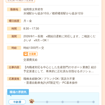
正社員への紹介予定派遣
福岡県太宰府市
勤務地
水城駅から徒歩10分／都府楼前駅から徒歩12分
月～金
曜日頻度
8:30～17:30
時間
2026/9/1～長期 ※開始日柔軟に対応します。ご相談くだ
期間
さい♪ ※9月～OK！
時給1300円＋交
時給
交通費
交通費支給
【内職者対応を中心とした生産部門のサポート業務】紹介
仕事内容
予定派遣として、将来的に正社員を目指せるポジショ…
職種未経験OK / ブランクOK / 英語力不要
応募資格
・普通自動車免許(AT限定可)・PC基本操作
職場の雰囲気
年齢層