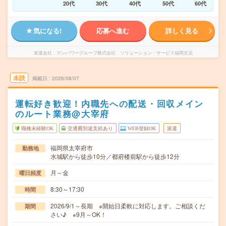
20代
30代
40代
50代
60代
気になる!
応募へ進む
詳しく見る
派遣会社
マンパワーグループ株式会社 ソリューション・サービス福岡支店
未読
掲載日
2026/08/07
運転好き歓迎！内職先への配送・回収メイン
のルート業務@大宰府
職種未経験OK
交通費別途支給あり
WEB登録OK
派遣
福岡県太宰府市
勤務地
水城駅から徒歩10分／都府楼前駅から徒歩12分
月～金
曜日頻度
8:30～17:30
時間
2026/9/1～長期 ※開始日柔軟に対応します。ご相談くだ
期間
さい♪ ※9月～OK！