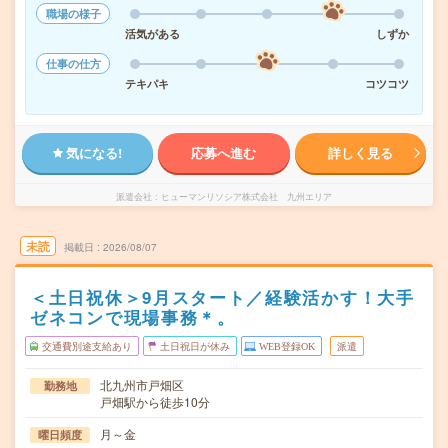
職場の様子
活気がある
しずか
仕事の仕方
テキパキ
コツコツ
気になる!
応募へ進む
詳しく見る
派遣会社
ヒューマンリソシア株式会社 九州エリア
未読
掲載日
2026/08/07
＜土日祝休＞9月スタート／経験活かす！大手
ゼネコンで現場事務＊。
交通費別途支給あり
土日祝日が休み
WEB登録OK
派遣
北九州市戸畑区
勤務地
戸畑駅から徒歩10分
月～金
曜日頻度