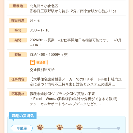
北九州市小倉北区
勤務地
香春口三萩野駅から徒歩12分／南小倉駅から徒歩11分
月～金
曜日頻度
8:30～17:10
時間
2026/9/1～長期 ※お仕事開始日も相談可能です。 ※9月
期間
～OK！
時給1400～1500円＋交
時給
交通費
交通費別途支給
【大手住宅設備機器メーカーでのITサポート事務】社内規
仕事内容
定に基づく情報不正持ち出し対策とシステムの運用…
職種未経験OK / ブランクOK / 英語力不要
応募資格
・Excel、Wordの実務経験(集計や分析ができる方歓迎)・
テクニカルサポートやヘルプデスクなどの…
職場の雰囲気
年齢層