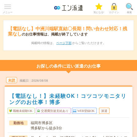
メニュー
気になる!
ログイン
検索
【電話なし】中洲川端駅直結〇長期！問い合わせ対応！残
業なし
のお仕事情報は、掲載が終了しています
掲載時の情報は、
ページ下部
からご覧いただけます。
お探しの条件に近い派遣のお仕事
未読
掲載日
2026/08/08
【電話なし！】未経験OK！コツコツモニタリ
ングのお仕事！博多
職種未経験OK
交通費別途支給あり
WEB登録OK
派遣
福岡市博多区
勤務地
博多駅から徒歩3分