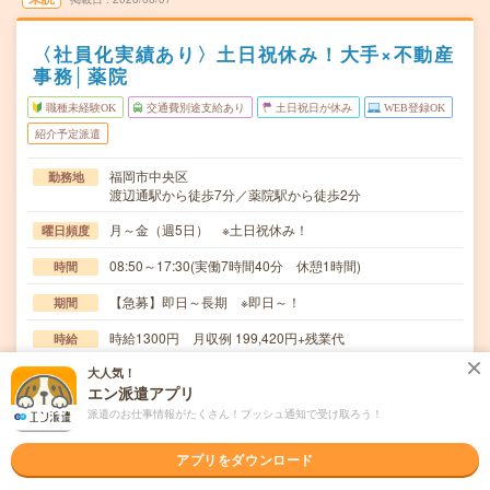
〈社員化実績あり〉土日祝休み！大手×不動産
事務│薬院
職種未経験OK
交通費別途支給あり
土日祝日が休み
WEB登録OK
紹介予定派遣
福岡市中央区
勤務地
渡辺通駅から徒歩7分／薬院駅から徒歩2分
月～金（週5日） ※土日祝休み！
曜日頻度
08:50～17:30(実働7時間40分 休憩1時間)
時間
【急募】即日～長期 ※即日～！
期間
時給1300円 月収例 199,420円+残業代
時給
交通費
大人気！
エン派遣アプリ
全額支給
派遣のお仕事情報がたくさん！プッシュ通知で受け取ろう！
＼現地状況や資料をもとに状況をまとめて整理する役割／
仕事内容
＊保有不動産の維持管理（建物・設備の確認）※適度…
アプリをダウンロード
職種未経験OK / ブランクOK / 英語力不要
応募資格