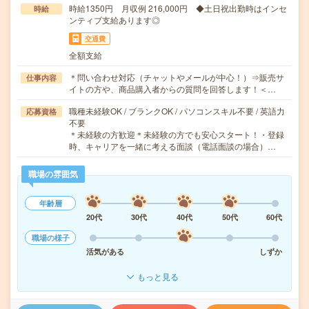
時給1350円 月収例 216,000円 ◆土日祝出勤時はインセ
時給
ンティブ支給あります◎
交通費
全額支給
＊問い合わせ対応（チャットやメールが中心！）⇒販売サ
仕事内容
イトの方や、商品購入者からの質問を回答します！＜…
職種未経験OK / ブランクOK / パソコンスキル不要 / 英語力
応募資格
不要
＊未経験の方歓迎＊未経験の方でも安心スタート！・登録
時、キャリアを一緒に考える面談（電話面談の場合）…
職場の雰囲気
年齢層
20代
30代
40代
50代
60代
職場の様子
活気がある
しずか
もっと見る