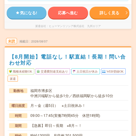
気になる!
応募へ進む
詳しく見る
派遣会社
ヒューマンリソシア株式会社 九州エリア
未読
掲載日
2026/08/07
【8月開始】電話なし！駅直結！長期！問い合
わせ対応
職種未経験OK
交通費別途支給あり
土日祝日が休み
WEB登録OK
派遣
福岡市博多区
勤務地
中洲川端駅から徒歩1分／西鉄福岡駅から徒歩10分
月～金（週5日） ※土日祝休み！
曜日頻度
09:00～17:45(実働7時間45分 休憩1時間)
時間
【急募】即日～長期 ※8月～！
期間
時給1300円 月収例 201,500円
時給