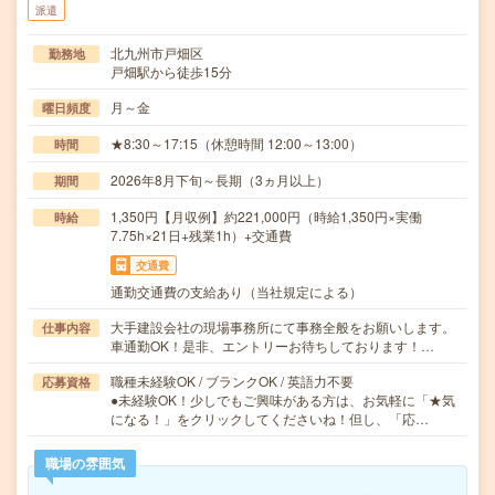
派遣
北九州市戸畑区
勤務地
戸畑駅から徒歩15分
月～金
曜日頻度
★8:30～17:15（休憩時間 12:00～13:00）
時間
2026年8月下旬～長期（3ヵ月以上）
期間
1,350円【月収例】約221,000円（時給1,350円×実働
時給
7.75h×21日+残業1h）+交通費
交通費
通勤交通費の支給あり（当社規定による）
大手建設会社の現場事務所にて事務全般をお願いします。
仕事内容
車通勤OK！是非、エントリーお待ちしております！…
職種未経験OK / ブランクOK / 英語力不要
応募資格
●未経験OK！少しでもご興味がある方は、お気軽に「★気
になる！」をクリックしてくださいね！但し、「応…
職場の雰囲気