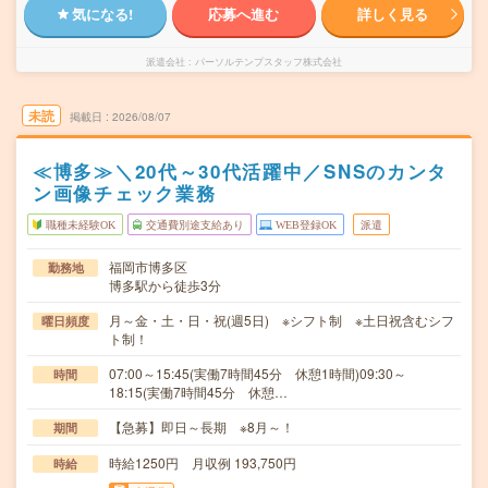
気になる!
応募へ進む
詳しく見る
派遣会社
パーソルテンプスタッフ株式会社
未読
掲載日
2026/08/07
≪博多≫＼20代～30代活躍中／SNSのカンタ
ン画像チェック業務
職種未経験OK
交通費別途支給あり
WEB登録OK
派遣
福岡市博多区
勤務地
博多駅から徒歩3分
月～金・土・日・祝(週5日) ※シフト制 ※土日祝含むシフ
曜日頻度
ト制！
07:00～15:45(実働7時間45分 休憩1時間)09:30～
時間
18:15(実働7時間45分 休憩…
【急募】即日～長期 ※8月～！
期間
時給1250円 月収例 193,750円
時給