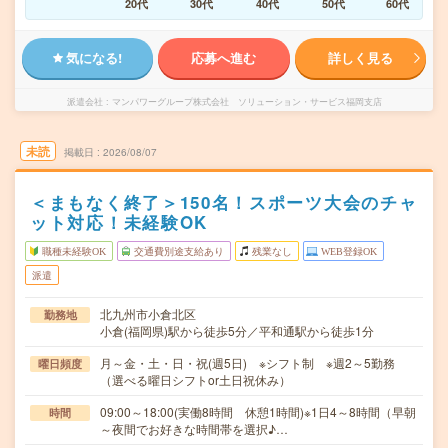
20代
30代
40代
50代
60代
気になる!
応募へ進む
詳しく見る
派遣会社
マンパワーグループ株式会社 ソリューション・サービス福岡支店
未読
掲載日
2026/08/07
＜まもなく終了＞150名！スポーツ大会のチャ
ット対応！未経験OK
職種未経験OK
交通費別途支給あり
残業なし
WEB登録OK
派遣
北九州市小倉北区
勤務地
小倉(福岡県)駅から徒歩5分／平和通駅から徒歩1分
月～金・土・日・祝(週5日) ※シフト制 ※週2～5勤務
曜日頻度
（選べる曜日シフトor土日祝休み）
09:00～18:00(実働8時間 休憩1時間)※1日4～8時間（早朝
時間
～夜間でお好きな時間帯を選択♪…