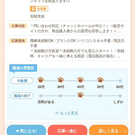
ンティブ支給あります◎
交通費
全額支給
＊問い合わせ対応（チャットやメールが中心！）⇒販売サ
仕事内容
イトの方や、商品購入者からの質問を回答します！＜…
職種未経験OK / ブランクOK / パソコンスキル不要 / 英語力
応募資格
不要
＊未経験の方歓迎＊未経験の方でも安心スタート！・登録
時、キャリアを一緒に考える面談（電話面談の場合）…
職場の雰囲気
年齢層
20代
30代
40代
50代
60代
職場の様子
活気がある
しずか
もっと見る
気になる!
応募へ進む
詳しく見る