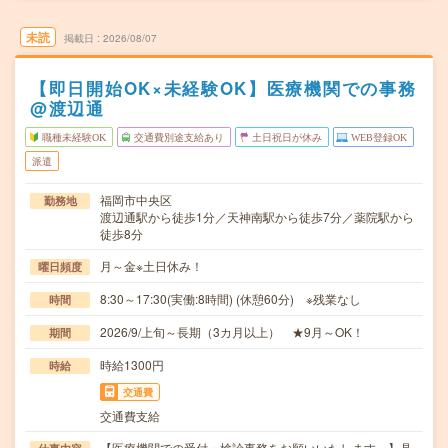
未読
掲載日
2026/08/07
【即日開始OK×未経験OK】医療機関での事務
@渡辺通
職種未経験OK
交通費別途支給あり
土日祝日が休み
WEB登録OK
派遣
福岡市中央区
勤務地
渡辺通駅から徒歩1分／天神南駅から徒歩7分／薬院駅から
徒歩8分
月～金※土日休み！
曜日頻度
8:30～17:30(実働:8時間) (休憩60分) ※残業なし
時間
2026/9/上旬～長期（3カ月以上） ★9月～OK！
期間
時給1300円
時給
交通費
交通費支給
【医療機関での受付・検診事務をお願いいたします。】具