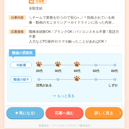
交通費
全額支給
＼チームで業務を行うので安心○ ／＊投稿されている画
仕事内容
像・動画のモニタリング⇒ガイドラインに沿った内容…
職種未経験OK / ブランクOK / パソコンスキル不要 / 英語力
応募資格
不要
入力などPC操作やスマホ触ったことがあればOK！
職場の雰囲気
年齢層
20代
30代
40代
50代
60代
職場の様子
活気がある
しずか
もっと見る
気になる!
応募へ進む
詳しく見る
派遣会社
パーソルテンプスタッフ株式会社