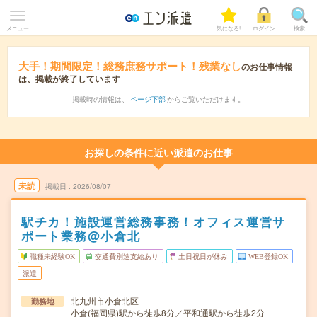
メニュー
気になる!
ログイン
検索
大手！期間限定！総務庶務サポート！残業なし
のお仕事情報
は、掲載が終了しています
掲載時の情報は、
ページ下部
からご覧いただけます。
お探しの条件に近い派遣のお仕事
未読
掲載日
2026/08/07
駅チカ！施設運営総務事務！オフィス運営サ
ポート業務@小倉北
職種未経験OK
交通費別途支給あり
土日祝日が休み
WEB登録OK
派遣
北九州市小倉北区
勤務地
小倉(福岡県)駅から徒歩8分／平和通駅から徒歩2分