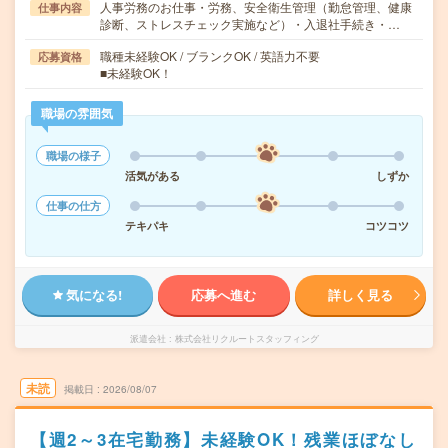
人事労務のお仕事・労務、安全衛生管理（勤怠管理、健康
仕事内容
診断、ストレスチェック実施など）・入退社手続き・…
職種未経験OK / ブランクOK / 英語力不要
応募資格
■未経験OK！
職場の雰囲気
職場の様子
活気がある
しずか
仕事の仕方
テキパキ
コツコツ
気になる!
応募へ進む
詳しく見る
派遣会社
株式会社リクルートスタッフィング
未読
掲載日
2026/08/07
【週2～3在宅勤務】未経験OK！残業ほぼなし