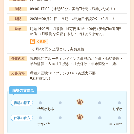
09:00-17:00（休憩60分）実働7時間（残業少なめ！）
時間
2026年09月01日～長期 ※開始日相談OK ※9月～！
期間
時給1400円 月収例 19万円 時給1400円×実働7h×週5日
時給
×4週 ※月収例を保証するものではありません。
交通費
1ヶ月3万円を上限として実費支給
総務部にてルーティンメインの事務のお仕事・勤怠管理・
仕事内容
給与計算・入退社手続き・社会保険・年末調整＊ご経…
職種未経験OK / ブランクOK / 英語力不要
応募資格
■未経験OK！
職場の雰囲気
職場の様子
活気がある
しずか
仕事の仕方
テキパキ
コツコツ