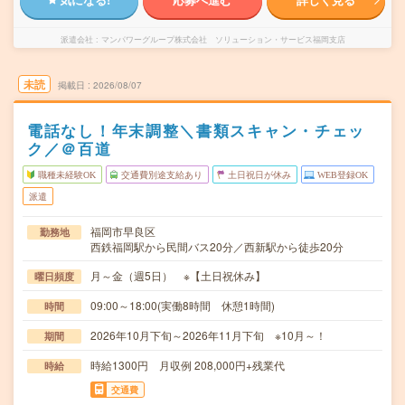
派遣会社
マンパワーグループ株式会社 ソリューション・サービス福岡支店
未読
掲載日
2026/08/07
電話なし！年末調整＼書類スキャン・チェッ
ク／＠百道
職種未経験OK
交通費別途支給あり
土日祝日が休み
WEB登録OK
派遣
福岡市早良区
勤務地
西鉄福岡駅から民間バス20分／西新駅から徒歩20分
月～金（週5日） ※【土日祝休み】
曜日頻度
09:00～18:00(実働8時間 休憩1時間)
時間
2026年10月下旬～2026年11月下旬 ※10月～！
期間
時給1300円 月収例 208,000円+残業代
時給
交通費