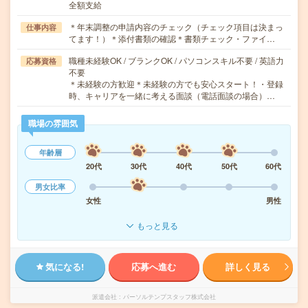
全額支給
＊年末調整の申請内容のチェック（チェック項目は決まっ
仕事内容
てます！）＊添付書類の確認＊書類チェック・ファイ…
職種未経験OK / ブランクOK / パソコンスキル不要 / 英語力
応募資格
不要
＊未経験の方歓迎＊未経験の方でも安心スタート！・登録
時、キャリアを一緒に考える面談（電話面談の場合）…
職場の雰囲気
年齢層
20代
30代
40代
50代
60代
男女比率
女性
男性
もっと見る
気になる!
応募へ進む
詳しく見る
派遣会社
パーソルテンプスタッフ株式会社