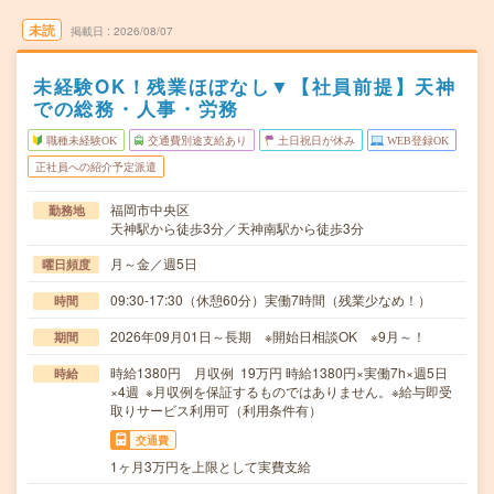
未読
掲載日
2026/08/07
未経験OK！残業ほぼなし▼【社員前提】天神
での総務・人事・労務
職種未経験OK
交通費別途支給あり
土日祝日が休み
WEB登録OK
正社員への紹介予定派遣
福岡市中央区
勤務地
天神駅から徒歩3分／天神南駅から徒歩3分
月～金／週5日
曜日頻度
09:30-17:30（休憩60分）実働7時間（残業少なめ！）
時間
2026年09月01日～長期 ※開始日相談OK ※9月～！
期間
時給1380円 月収例 19万円 時給1380円×実働7h×週5日
時給
×4週 ※月収例を保証するものではありません。※給与即受
取りサービス利用可（利用条件有）
交通費
1ヶ月3万円を上限として実費支給