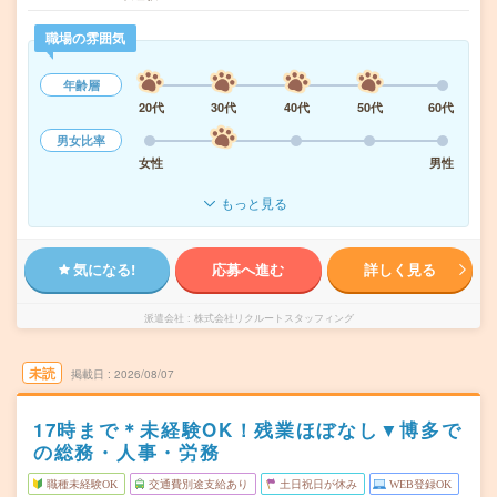
職場の雰囲気
年齢層
20代
30代
40代
50代
60代
男女比率
女性
男性
もっと見る
気になる!
応募へ進む
詳しく見る
派遣会社
株式会社リクルートスタッフィング
未読
掲載日
2026/08/07
17時まで＊未経験OK！残業ほぼなし▼博多で
の総務・人事・労務
職種未経験OK
交通費別途支給あり
土日祝日が休み
WEB登録OK