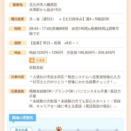
北九州市八幡西区
勤務地
水巻駅から徒歩15分
月～金（週5日） ※【土日祝休み】週4～5相談OK
曜日頻度
08:45～17:45(実働8時間 休憩1時間)※勤務時間は調整可
時間
能です
【急募】即日～長期 ※8月～！
期間
時給1230円～1290円 月収例 196,800円～206,400円
時給
交通費
全額支給
＊入退社の手続き対応＊勤怠システムへ従業員情報の入力
仕事内容
＊社労士とのやりとり＊研修にかかる経費チェック＊…
職種未経験OK / ブランクOK / パソコンスキル不要 / 英語力
応募資格
不要
＊未経験の方歓迎＊未経験の方でも安心スタート！・登録
時、キャリアを一緒に考える面談（電話面談の場合）…
職場の雰囲気
男女比率