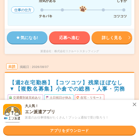
活気がある
しずか
仕事の仕方
テキパキ
コツコツ
気になる!
応募へ進む
詳しく見る
派遣会社
株式会社リクルートスタッフィング
未読
掲載日
2026/08/07
【週2在宅勤務】【コツコツ】残業ほぼなし
▼【複数名募集】小倉での総務・人事・労務
交通費別途支給あり
土日祝日が休み
在宅・リモート
WEB登録OK
大人気！
派遣
エン派遣アプリ
北九州市小倉北区
勤務地
派遣のお仕事情報がたくさん！プッシュ通知で受け取ろう！
小倉(福岡県)駅から徒歩5分／平和通駅から徒歩1分
アプリをダウンロード
月～金／週4～5日の間で選択可 ※必ず勤務する曜日：月
曜日頻度