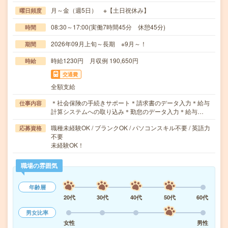
月～金（週5日） ※【土日祝休み】
曜日頻度
08:30～17:00(実働7時間45分 休憩45分)
時間
2026年09月上旬～長期 ※9月～！
期間
時給1230円 月収例 190,650円
時給
交通費
全額支給
＊社会保険の手続きサポート＊請求書のデータ入力＊給与
仕事内容
計算システムへの取り込み＊勤怠のデータ入力＊給与…
職種未経験OK / ブランクOK / パソコンスキル不要 / 英語力
応募資格
不要
未経験OK！
職場の雰囲気
年齢層
20代
30代
40代
50代
60代
男女比率
女性
男性