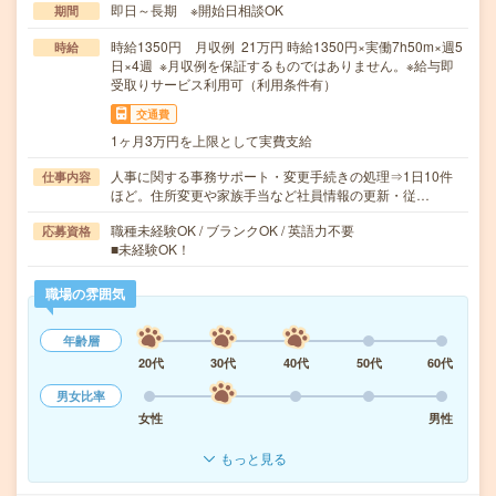
即日～長期 ※開始日相談OK
期間
時給1350円 月収例 21万円 時給1350円×実働7h50m×週5
時給
日×4週 ※月収例を保証するものではありません。※給与即
受取りサービス利用可（利用条件有）
交通費
1ヶ月3万円を上限として実費支給
人事に関する事務サポート・変更手続きの処理⇒1日10件
仕事内容
ほど。住所変更や家族手当など社員情報の更新・従…
職種未経験OK / ブランクOK / 英語力不要
応募資格
■未経験OK！
職場の雰囲気
年齢層
20代
30代
40代
50代
60代
男女比率
女性
男性
もっと見る