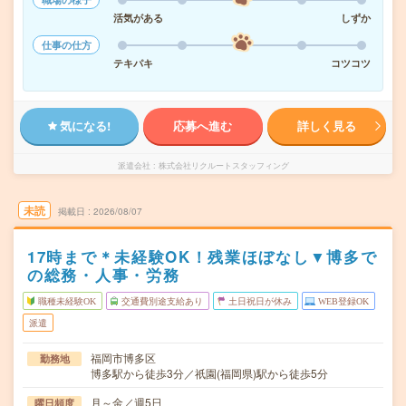
活気がある
しずか
仕事の仕方
テキパキ
コツコツ
気になる!
応募へ進む
詳しく見る
派遣会社
株式会社リクルートスタッフィング
未読
掲載日
2026/08/07
17時まで＊未経験OK！残業ほぼなし▼博多で
の総務・人事・労務
職種未経験OK
交通費別途支給あり
土日祝日が休み
WEB登録OK
派遣
福岡市博多区
勤務地
博多駅から徒歩3分／祇園(福岡県)駅から徒歩5分
月～金／週5日
曜日頻度