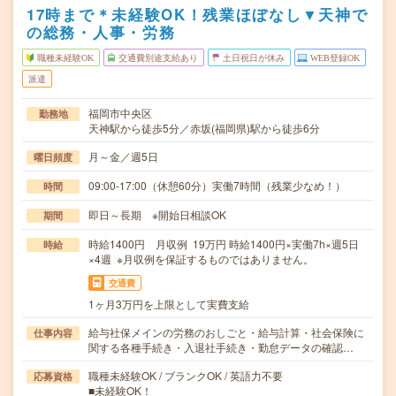
17時まで＊未経験OK！残業ほぼなし▼天神で
の総務・人事・労務
職種未経験OK
交通費別途支給あり
土日祝日が休み
WEB登録OK
派遣
福岡市中央区
勤務地
天神駅から徒歩5分／赤坂(福岡県)駅から徒歩6分
月～金／週5日
曜日頻度
09:00-17:00（休憩60分）実働7時間（残業少なめ！）
時間
即日～長期 ※開始日相談OK
期間
時給1400円 月収例 19万円 時給1400円×実働7h×週5日
時給
×4週 ※月収例を保証するものではありません。
交通費
1ヶ月3万円を上限として実費支給
給与社保メインの労務のおしごと・給与計算・社会保険に
仕事内容
関する各種手続き・入退社手続き・勤怠データの確認…
職種未経験OK / ブランクOK / 英語力不要
応募資格
■未経験OK！