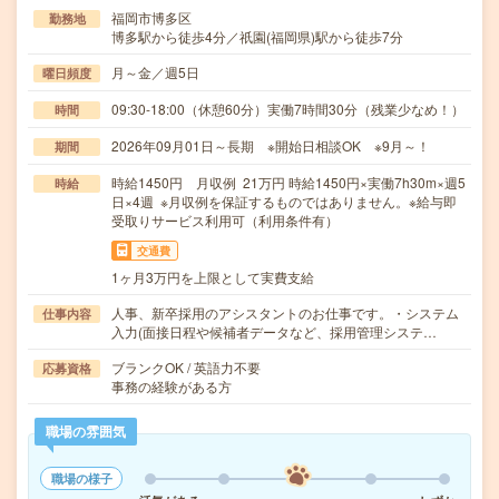
福岡市博多区
勤務地
博多駅から徒歩4分／祇園(福岡県)駅から徒歩7分
月～金／週5日
曜日頻度
09:30-18:00（休憩60分）実働7時間30分（残業少なめ！）
時間
2026年09月01日～長期 ※開始日相談OK ※9月～！
期間
時給1450円 月収例 21万円 時給1450円×実働7h30m×週5
時給
日×4週 ※月収例を保証するものではありません。※給与即
受取りサービス利用可（利用条件有）
交通費
1ヶ月3万円を上限として実費支給
人事、新卒採用のアシスタントのお仕事です。・システム
仕事内容
入力(面接日程や候補者データなど、採用管理システ…
ブランクOK / 英語力不要
応募資格
事務の経験がある方
職場の雰囲気
職場の様子