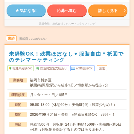
気になる!
応募へ進む
詳しく見る
派遣会社
株式会社リクルートスタッフィング
未読
掲載日
2026/08/07
未経験OK！残業ほぼなし▼服装自由＊祇園で
のテレマーケティング
職種未経験OK
交通費別途支給あり
WEB登録OK
派遣
福岡市博多区
勤務地
祇園(福岡県)駅から徒歩1分／博多駅から徒歩7分
月～金・土・日／週5日
曜日頻度
09:00-18:00（休憩60分）実働8時間（残業少なめ！）
時間
2026年09月01日～長期 ※開始日相談OK ※9月～！
期間
時給1500円 月収例 24万円 時給1500円×実働8h×週5日
時給
×4週 ※月収例を保証するものではありません。