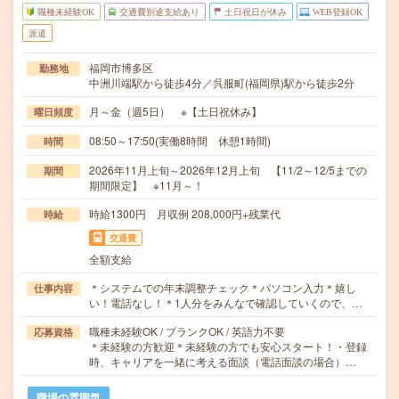
職種未経験OK
交通費別途支給あり
土日祝日が休み
WEB登録OK
派遣
福岡市博多区
勤務地
中洲川端駅から徒歩4分／呉服町(福岡県)駅から徒歩2分
月～金（週5日） ※【土日祝休み】
曜日頻度
08:50～17:50(実働8時間 休憩1時間)
時間
2026年11月上旬～2026年12月上旬 【11/2～12/5までの
期間
期間限定】 ※11月～！
時給1300円 月収例 208,000円+残業代
時給
交通費
全額支給
＊システムでの年末調整チェック＊パソコン入力＊嬉し
仕事内容
い！電話なし！＊1人分をみんなで確認していくので、…
職種未経験OK / ブランクOK / 英語力不要
応募資格
＊未経験の方歓迎＊未経験の方でも安心スタート！・登録
時、キャリアを一緒に考える面談（電話面談の場合）…
職場の雰囲気