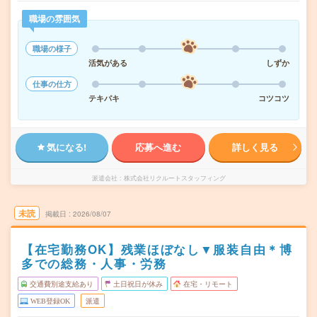
職場の雰囲気
職場の様子
活気がある
しずか
仕事の仕方
テキパキ
コツコツ
気になる!
応募へ進む
詳しく見る
派遣会社
株式会社リクルートスタッフィング
未読
掲載日
2026/08/07
【在宅勤務OK】残業ほぼなし▼服装自由＊博
多での総務・人事・労務
交通費別途支給あり
土日祝日が休み
在宅・リモート
WEB登録OK
派遣