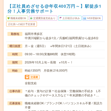
【正社員めざせる@年収400万円～】駅徒歩1
分！人事労務サポート
職種未経験OK
交通費別途支給あり
土日祝日が休み
WEB登録OK
正社員への紹介予定派遣
福岡市博多区
勤務地
中洲川端駅から徒歩1分／呉服町(福岡県)駅から徒歩6分
月～金（週5日） ※年間休日121日（土日祝休み）
曜日頻度
09:00～18:00(実働8時間 休憩1時間)
時間
2026年10月上旬～長期 ※10月～！
期間
時給1350円 月収例 216,000円
時給
交通費
全額支給
＊給与・賞与の計算＊社会保険・労働保険の手続き L不
仕事内容
備のチェックやデータ入力など＊年末調整の手続き＊…
職種未経験OK / ブランクOK / パソコンスキル不要 / 英語力
応募資格
不要