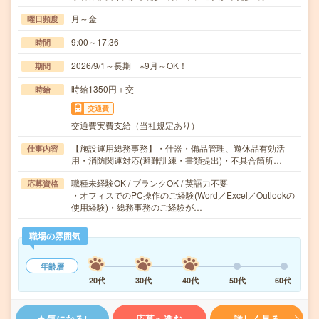
月～金
曜日頻度
9:00～17:36
時間
2026/9/1～長期 ※9月～OK！
期間
時給1350円＋交
時給
交通費
交通費実費支給（当社規定あり）
【施設運用総務事務】・什器・備品管理、遊休品有効活
仕事内容
用・消防関連対応(避難訓練・書類提出)・不具合箇所…
職種未経験OK / ブランクOK / 英語力不要
応募資格
・オフィスでのPC操作のご経験(Word／Excel／Outlookの
使用経験)・総務事務のご経験が…
職場の雰囲気
年齢層
20代
30代
40代
50代
60代
気になる!
応募へ進む
詳しく見る