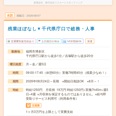
派遣会社
株式会社リクルートスタッフィング
未読
掲載日
2026/08/07
残業ほぼなし▼千代県庁口で総務・人事
交通費別途支給あり
土日祝日が休み
WEB登録OK
派遣
福岡市博多区
勤務地
千代県庁口駅から徒歩1分／吉塚駅から徒歩20分
月～金／週5日
曜日頻度
09:00-17:45（休憩60分）実働7時間45分（残業少なめ！）
時間
2026年08月24日～長期 ※開始日相談OK ※8月～！
期間
時給1250円 月収例 19万円 時給1250円×実働7h45m×週5
時給
日×4週 ※月収例を保証するものではありません。※給与即
受取りサービス利用可（利用条件有）
交通費
1ヶ月3万円を上限として実費支給