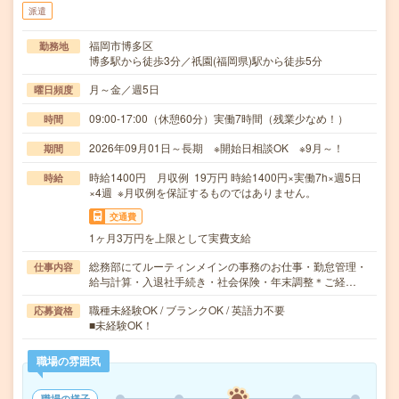
派遣
福岡市博多区
勤務地
博多駅から徒歩3分／祇園(福岡県)駅から徒歩5分
月～金／週5日
曜日頻度
09:00-17:00（休憩60分）実働7時間（残業少なめ！）
時間
2026年09月01日～長期 ※開始日相談OK ※9月～！
期間
時給1400円 月収例 19万円 時給1400円×実働7h×週5日
時給
×4週 ※月収例を保証するものではありません。
交通費
1ヶ月3万円を上限として実費支給
総務部にてルーティンメインの事務のお仕事・勤怠管理・
仕事内容
給与計算・入退社手続き・社会保険・年末調整＊ご経…
職種未経験OK / ブランクOK / 英語力不要
応募資格
■未経験OK！
職場の雰囲気
職場の様子