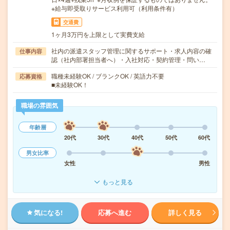
※給与即受取りサービス利用可（利用条件有）
交通費
1ヶ月3万円を上限として実費支給
社内の派遣スタッフ管理に関するサポート・求人内容の確
仕事内容
認（社内部署担当者へ）・入社対応・契約管理・問い…
職種未経験OK / ブランクOK / 英語力不要
応募資格
■未経験OK！
職場の雰囲気
年齢層
20代
30代
40代
50代
60代
男女比率
女性
男性
もっと見る
気になる!
応募へ進む
詳しく見る