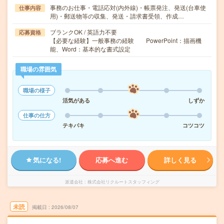
事務のお仕事・電話応対(内外線)・帳票発注、発送(台車使
仕事内容
用)・郵送物等の収集、発送・請求書受領、作成…
ブランクOK / 英語力不要
応募資格
【必要な経験】一般事務の経験 PowerPoint：描画機
能、Word：基本的な書式設定
職場の雰囲気
職場の様子
活気がある
しずか
仕事の仕方
テキパキ
コツコツ
気になる!
応募へ進む
詳しく見る
派遣会社
株式会社リクルートスタッフィング
未読
掲載日
2026/08/07