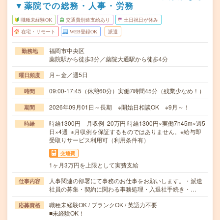
▼薬院での総務・人事・労務
職種未経験OK
交通費別途支給あり
土日祝日が休み
在宅・リモート
WEB登録OK
派遣
福岡市中央区
勤務地
薬院駅から徒歩3分／薬院大通駅から徒歩4分
月～金／週5日
曜日頻度
09:00-17:45（休憩60分）実働7時間45分（残業少なめ！）
時間
2026年09月01日～長期 ※開始日相談OK ※9月～！
期間
時給1300円 月収例 20万円 時給1300円×実働7h45m×週5
時給
日×4週 ※月収例を保証するものではありません。※給与即
受取りサービス利用可（利用条件有）
交通費
1ヶ月3万円を上限として実費支給
人事関連の部署にて事務のお仕事をお願いします。・派遣
仕事内容
社員の募集・契約に関わる事務処理・入退社手続き・…
職種未経験OK / ブランクOK / 英語力不要
応募資格
■未経験OK！