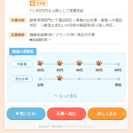
交通費
1ヶ月3万円を上限として実費支給
顧客管理部門にて電話対応＋事務のお仕事・顧客への電話
仕事内容
対応 →家賃お支払いの日程の確認等(折り返し対応…
職種未経験OK / ブランクOK / 英語力不要
応募資格
■未経験OK！
職場の雰囲気
年齢層
20代
30代
40代
50代
60代
男女比率
女性
男性
もっと見る
気になる!
応募へ進む
詳しく見る
派遣会社
株式会社リクルートスタッフィング