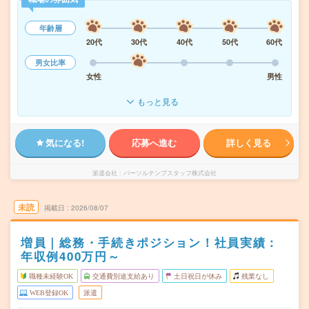
年齢層
20代
30代
40代
50代
60代
男女比率
女性
男性
もっと見る
気になる!
応募へ進む
詳しく見る
派遣会社
パーソルテンプスタッフ株式会社
未読
掲載日
2026/08/07
増員｜総務・手続きポジション！社員実績：
年収例400万円～
職種未経験OK
交通費別途支給あり
土日祝日が休み
残業なし
WEB登録OK
派遣