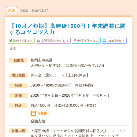
未読
掲載日
2026/08/07
【10月／短期】高時給1500円！年末調整に関
するコツコツ入力
職種未経験OK
交通費別途支給あり
土日祝日が休み
WEB登録OK
派遣
福岡市中央区
勤務地
天神駅から徒歩3分／西鉄福岡駅から徒歩7分
月～金（週5日） ※【土日祝休み】
曜日頻度
09:00～18:00(実働8時間 休憩1時間)
時間
2026年10月上旬～2026年11月下旬 ※10月～！
期間
時給1500円 月収例 240,000円+残業代
時給
交通費
全額支給
＊専用申請フォームからの質問受付→回答入力 マニュア
仕事内容
ルを見ながら返信を入力！＊書類作成・ファイリング…