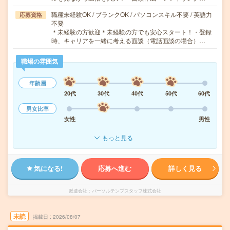
職種未経験OK / ブランクOK / パソコンスキル不要 / 英語力
応募資格
不要
＊未経験の方歓迎＊未経験の方でも安心スタート！・登録
時、キャリアを一緒に考える面談（電話面談の場合）…
職場の雰囲気
年齢層
20代
30代
40代
50代
60代
男女比率
女性
男性
もっと見る
気になる!
応募へ進む
詳しく見る
派遣会社
パーソルテンプスタッフ株式会社
未読
掲載日
2026/08/07