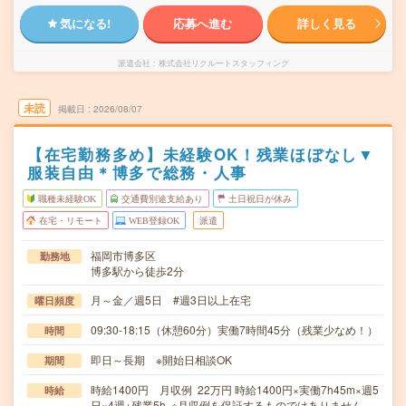
気になる!
応募へ進む
詳しく見る
派遣会社
株式会社リクルートスタッフィング
未読
掲載日
2026/08/07
【在宅勤務多め】未経験OK！残業ほぼなし▼
服装自由＊博多で総務・人事
職種未経験OK
交通費別途支給あり
土日祝日が休み
在宅・リモート
WEB登録OK
派遣
福岡市博多区
勤務地
博多駅から徒歩2分
月～金／週5日 #週3日以上在宅
曜日頻度
09:30-18:15（休憩60分）実働7時間45分（残業少なめ！）
時間
即日～長期 ※開始日相談OK
期間
時給1400円 月収例 22万円 時給1400円×実働7h45m×週5
時給
日×4週+残業5h ※月収例を保証するものではありません。