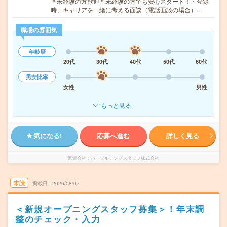
＊未経験の方歓迎＊未経験の方でも安心スタート！・登録
時、キャリアを一緒に考える面談（電話面談の場合）…
職場の雰囲気
年齢層
20代
30代
40代
50代
60代
男女比率
女性
男性
もっと見る
気になる!
応募へ進む
詳しく見る
派遣会社
パーソルテンプスタッフ株式会社
未読
掲載日
2026/08/07
＜新規オープニングスタッフ募集＞！年末調
整のチェック・入力