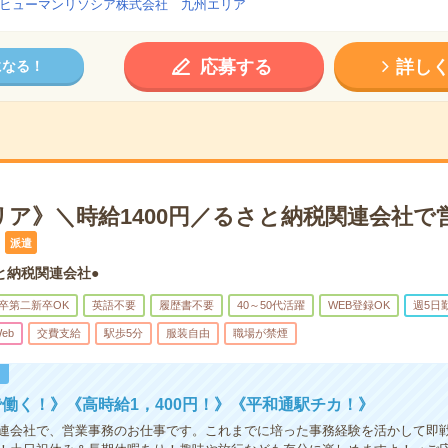
ヒューマンリソシア株式会社 九州エリア
応募する
詳し
になる！
リア》＼時給1400円／るさと納税関連会社で
派遣
と納税関連会社●
卒第二新卒OK
英語不要
履歴書不要
40～50代活躍
WEB登録OK
週5日
eb
交費支給
駅歩5分
服装自由
職場が禁煙
！
働く！》《高時給1，400円！》《平和通駅チカ！》
連会社で、営業事務のお仕事です。これまでに培った事務経験を活かして即