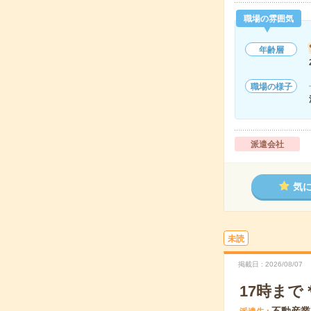
職場の雰囲気
年齢層
職場の様子
派遣会社
気
未読
掲載日
2026/08/07
17時ま