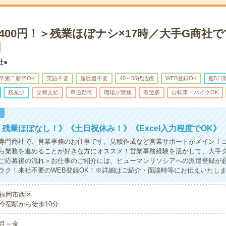
400円！＞残業ほぼナシ×17時／大手G商社
社●
卒第二新卒OK
英語不要
履歴書不要
40～50代活躍
WEB登録OK
週5日
残業少
交費支給
車通勤可
職場が禁煙
派遣多
自転車・バイクOK
！
！残業ほぼなし！》《土日祝休み！》《Excel入力程度でOK》
専門商社で、営業事務のお仕事です。見積作成など営業サポートがメイン！
ら業務を進めることが好きな方にオススメ！営業事務経験を活かして、大手
ご応募後の流れ＞お仕事のご紹介には、ヒューマンリソシアへの派遣登録が
ラク！来社不要のWEB登録OK！※詳細はご紹介・面談時等にお伝えいたし
福岡市西区
今宿駅から徒歩10分
月～金