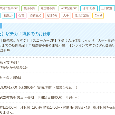
卒第二新卒OK
英語不要
履歴書不要
WEB登録OK
週5日勤務
土日祝休
残業少
住宅
交費支給
駅歩5分
大手
職場が禁煙
Excel
！
0円】駅チカ！博多でのお仕事
】【博多駅からすぐ】【スニーカーOK】▼受け入れ体制しっかり！大手不動
30日までの期間限定】＊履歴書不要＆来社不要、オンラインですぐにWeb登録O
登録OK
福岡市博多区
博多駅から徒歩1分
月～金／週5日
09:00-17:00（休憩60分）実働7時間（残業少なめ！）
2026年09月01日～長期 ※開始日相談OK ※9月～！
時給1400円 月収例 19万円 時給1400円×実働7h×週5日×4週 ※月収例を
りません。