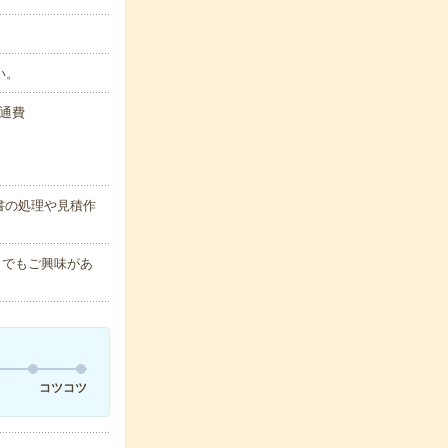
い。
交通費
書の処理や見積作
しでもご興味があ
コツコツ