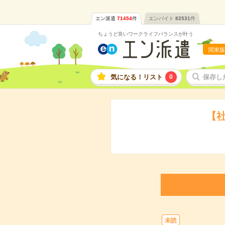
エン派遣
71454
件
エンバイト
82531
件
ちょうど良いワークライフバランスが叶う
関東版
気になる！リスト
0
保存し
【
未読