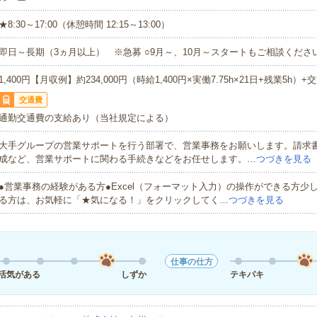
★8:30～17:00（休憩時間 12:15～13:00）
即日～長期（3ヵ月以上） ※急募 ○9月～、10月～スタートもご相談くださ
1,400円【月収例】約234,000円（時給1,400円×実働7.75h×21日+残業5h）+
交通費
通勤交通費の支給あり（当社規定による）
大手グループの営業サポートを行う部署で、営業事務をお願いします。請求
成など、営業サポートに関わる手続きなどをお任せします。…
つづきを見る
●営業事務の経験がある方●Excel（フォーマット入力）の操作ができる方少
る方は、お気軽に「★気になる！」をクリックしてく…
つづきを見る
仕事の仕方
活気がある
しずか
テキパキ