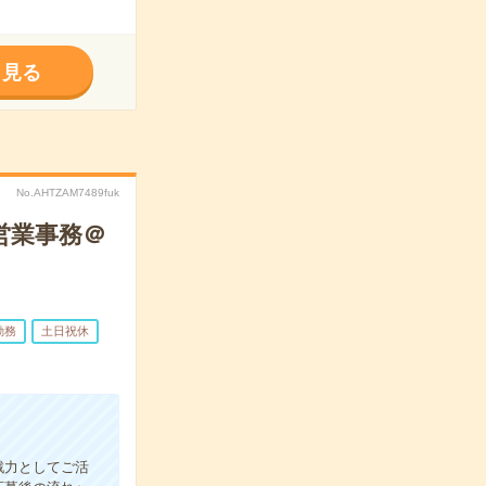
く見る
No.AHTZAM7489fuk
営業事務＠
勤務
土日祝休
戦力としてご活