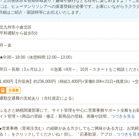
！土日祝休み＆長期休暇あり！趣味や旅行なども存分に楽しめますよ！＜ご
には、ヒューマンリソシアへの派遣登録が必要です。お家にいながらラクラ
※詳細はご紹介・面談時等にお伝えいたします。
北九州市小倉北区
平和通駅から徒歩5分
月～金
★9:00～18:00（休憩時間 12:00～13:00）
即日～長期（3ヵ月以上） ※急募 ○9月～、10月～スタートもご相談くださ
1,400円【月収例】約236,000円（時給1,400円×実働8.00h×21日+残業1h）+
交通費
通勤交通費の支給あり（当社規定による）
ふるさと納税関連部署にて、サイト管理を中心に営業事務サポート全般をお
イト管理＞○商品の登録・修正：新商品の登録、画像や説明…
つづきを見る
●営業事務（受発注含む）の経験がある方少しでもご興味がある方は、お気
る！」をクリックしてくださいね！但し、「応募歓迎」アプロ…
つづきを見