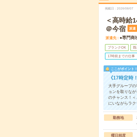
掲載日
2026/08/07
＜高時給1
＠今宿
派遣
●専門商
派遣先
ブランクOK
既
17時前までの仕事
ここがポイント
《17時定時
大手グループの
ョンを取りなが
のチャンス！＜
にいながらラク
勤務地
曜日頻度