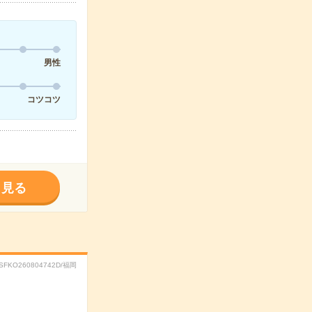
男性
コツコツ
く見る
RSFKO260804742D/福岡