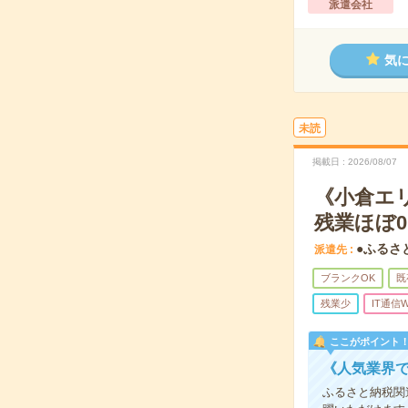
派遣会社
気
未読
掲載日
2026/08/07
《小倉エ
残業ほぼ0
●ふるさ
派遣先
ブランクOK
既
残業少
IT通信W
ここがポイント
《人気業界で
ふるさと納税関