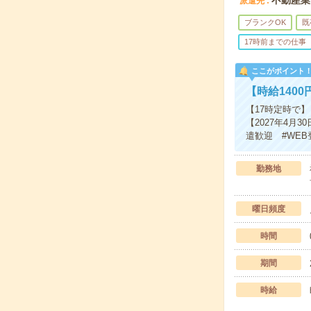
不動産業
派遣先
ブランクOK
既
17時前までの仕事
ここがポイント
【時給140
【17時定時で
【2027年4月
遣歓迎 #WEB
勤務地
曜日頻度
時間
期間
時給