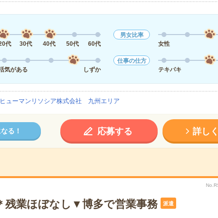
男女比率
20代
30代
40代
50代
60代
女性
仕事の仕方
活気がある
しずか
テキパキ
ヒューマンリソシア株式会社 九州エリア
応募する
詳し
になる！
No.
で＊残業ほぼなし▼博多で営業事務
派遣