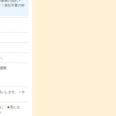
応募後の流れ＞
ク！来社不要のW
い。
交通費
願いします。＜サ
軽に「★気にな
る