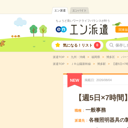
エン派遣
エンバイト
ちょうど良いワークライフバランスが叶う
関東版
気になる！リスト
0
保存し
派遣TOP
九州・沖縄
福岡県
博多区
パー
派遣TOP
ＪＲ山陽新幹線
博多駅
【週5日×7
NEW
掲載日
2026
/
08
/
04
【週5日×7時
一般事務
職種
各種照明器具の
派遣先