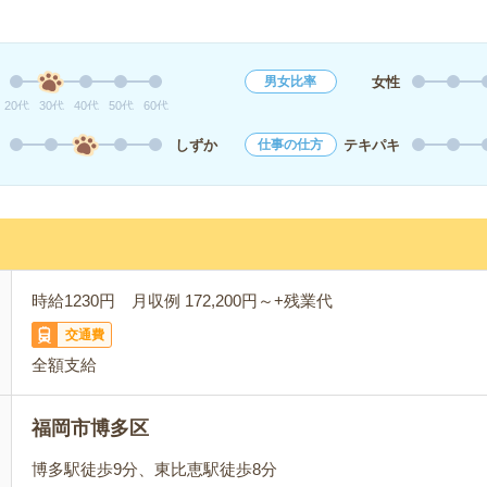
女性
男女比率
20代
30代
40代
50代
60代
しずか
テキパキ
仕事の仕方
時給1230円 月収例 172,200円～+残業代
交通費
全額支給
福岡市博多区
博多駅徒歩9分、東比恵駅徒歩8分