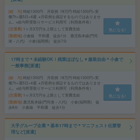
給 与
時給1300円 月収例 18万円 時給1300円×実
働7h×週5日×4週 ※月収例を保証するものではありませ
ん。※給与即受取りサービス利用可（利用条件有）
交通費
1ヶ月3万円を上限として実費支給
気になる!
勤務地
小倉線 平和通 徒歩1分 鹿児島本線(門司
港－八代) 小倉(福岡県) 徒歩7分
17時まで＊未経験OK！残業ほぼなし▼服装自由＊小倉で
一般事務[派遣]
給 与
時給1300円 月収例 18万円 時給1300円×実
働7h×週5日×4週 ※月収例を保証するものではありませ
ん。※給与即受取りサービス利用可（利用条件有）
交通費
1ヶ月3万円を上限として実費支給
気になる!
勤務地
鹿児島本線(門司港－八代) 小倉(福岡県) 徒
歩8分 小倉線 平和通 徒歩1分
大手グループ企業＊基本17時まで＊マニフェスト伝票管
理など[派遣]