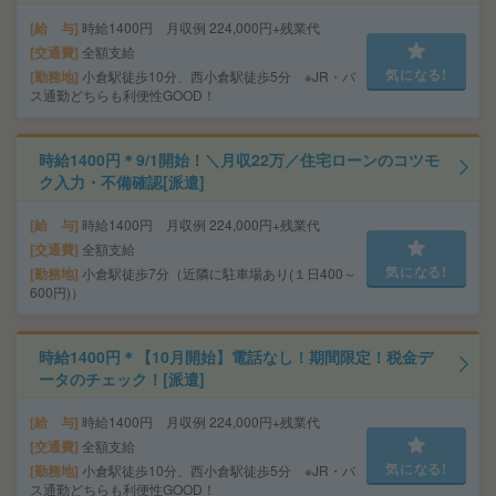
給 与
時給1400円 月収例 224,000円+残業代
交通費
全額支給
気になる!
勤務地
小倉駅徒歩10分、西小倉駅徒歩5分 ※JR・バ
ス通勤どちらも利便性GOOD！
時給1400円＊9/1開始！＼月収22万／住宅ローンのコツモ
ク入力・不備確認[派遣]
給 与
時給1400円 月収例 224,000円+残業代
交通費
全額支給
気になる!
勤務地
小倉駅徒歩7分（近隣に駐車場あり(１日400～
600円)）
時給1400円＊【10月開始】電話なし！期間限定！税金デ
ータのチェック！[派遣]
給 与
時給1400円 月収例 224,000円+残業代
交通費
全額支給
気になる!
勤務地
小倉駅徒歩10分、西小倉駅徒歩5分 ※JR・バ
ス通勤どちらも利便性GOOD！