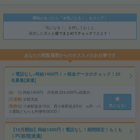
興味があったら「★気になる！」をタップ！
「気になる！」を押しておくと、
保存した求人を
後でまとめてチェック
できます！
あなたの閲覧履歴からのオススメのお仕事です
＜電話なし×時給1400円！＞税金データのチェック！20
名募集[派遣]
給 与
時給1400円 月収例 224,000円+残業代
交通費
全額支給
気になる!
勤務地
小倉駅徒歩10分、西小倉駅徒歩5分 ※JR・バ
ス通勤どちらも利便性GOOD！
【10月開始】時給1400円！電話なし！期間限定！もくも
くPC処理[派遣]