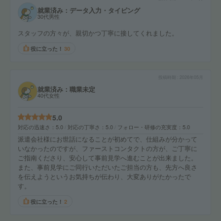
就業済み：データ入力・タイピング
30代男性
スタッフの方々が、親切かつ丁寧に接してくれました。
役に立った！
30
投稿時期
2026年05月
就業済み：職業未定
40代女性
5.0
対応の迅速さ
5.0
対応の丁寧さ
5.0
フォロー・研修の充実度
5.0
派遣会社様にお世話になることが初めてで、仕組みが分かって
いなかったのですが、ファーストコンタクトの方が、ご丁寧に
ご指南くださり、安心して事前見学へ進むことが出来ました。
また、事前見学にご同行いただいたご担当の方も、先方へ良さ
を伝えようというお気持ちが伝わり、大変ありがたかったで
す。
役に立った！
2