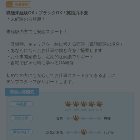
応募資格
職種未経験OK / ブランクOK / 英語力不要
＊未経験の方歓迎＊
未経験の方でも安心スタート！
・登録時、キャリアを一緒に考える面談（電話面談の場合）
・あなたに合ったお仕事や働き方をご提案します
・お仕事開始後も、定期的な面談でサポート
・自宅で好きな時に学べるOA研修
初めての方にも安心してお仕事スタートができるように
テンプスタッフがサポートします。
職場の雰囲気
年齢層
20代
30代
40代
50代
60代
男女比率
女性
男性
職場の様子
活気がある
しずか