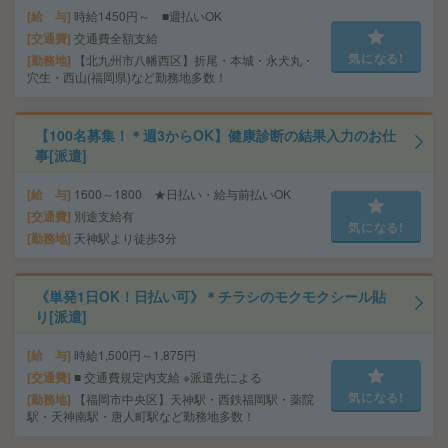
給 与
時給1450円～ ■週払いOK
交通費
交通費全額支給
気になる!
勤務地
【北九州市八幡西区】折尾・本城・永犬丸・
穴生・西山(福岡県)など勤務地多数！
【100名募集！＊週3からOK】健康診断の結果入力のお仕
事[派遣]
給 与
1600～1800 ★日払い・給与前払いOK
交通費
別途支給有
気になる!
勤務地
天神駅より徒歩3分
《単発1日OK！日払い可》＊チラシのモクモクシール貼
り[派遣]
給 与
時給1,500円～1,875円
交通費
■ 交通費規定内支給 ※派遣先による
気になる!
勤務地
【福岡市中央区】天神駅・西鉄福岡駅・薬院
駅・天神南駅・唐人町駅など勤務地多数！