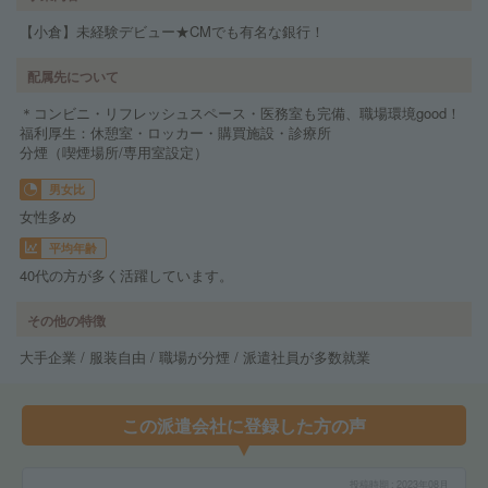
【小倉】未経験デビュー★CMでも有名な銀行！
配属先について
＊コンビニ・リフレッシュスペース・医務室も完備、職場環境good！
福利厚生：休憩室・ロッカー・購買施設・診療所
分煙（喫煙場所/専用室設定）
男女比
女性多め
平均年齢
40代の方が多く活躍しています。
その他の特徴
大手企業 / 服装自由 / 職場が分煙 / 派遣社員が多数就業
この派遣会社に登録した方の声
投稿時期
2023年08月