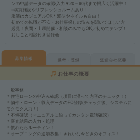
ンの申請データの確認/入力▼20～60代まで幅広く活躍中！
○購買施設やリフレッシュルームあり！
服装はカジュアルOK＊髪型やネイルも自由！
初めての転職が不安・お仕事探しの悩みを聞いてほしい方
必見！夜間・土曜開催・相談のみでもOK／初めてテンプ！
おしごと相談付き登録会
募集情報
選考・登録
派遣会社概要
お仕事の概要
一般事務
＊住宅ローンの申込み確認（項目に沿って内容のチェック！）
＊物件・ローン・収入データのPC登録(チェック後、システムに
モクモク入力！)
＊不備確認（マニュアルに沿ってカンタン電話確認）
＊審査結果の入力・処理
＊慣れたらルーティン！
＊オープニングの追加募集！きれいな今どきのオフィス！