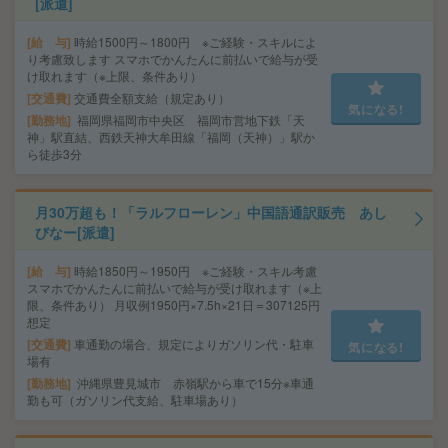
[派遣]
給 与
時給1500円～1800円 ※ご経験・スキルによ
り考慮致します スマホでかんたんに前払いで給与が受
け取れます（※上限、条件あり）
交通費
交通費全額支給（規定あり）
気になる!
勤務地
福岡県福岡市中央区 福岡市営地下鉄「天
神」駅直結、西鉄天神大牟田線「福岡（天神）」駅か
ら徒歩3分
月30万超も！「ラルフローレン」中国語通訳販売 あし
びなー[派遣]
給 与
時給1850円～1950円 ※ご経験・スキル考慮
スマホでかんたんに前払いで給与が受け取れます（※上
限、条件あり） 月収例1950円×7.5h×21日＝307125円
想定
交通費
車通勤の場合、規定によりガソリン代・駐車
気になる!
場有
勤務地
沖縄県豊見城市 赤嶺駅から車で15分※車通
勤も可（ガソリン代支給、駐車場あり）