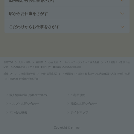
勤務地からお仕事をさがす
駅からお仕事をさがす
こだわりからお仕事をさがす
派遣TOP
九州・沖縄
福岡県
小倉北区
パーソルテンプスタッフ株式会社
＜9月開始！＞追加！住
宅ローンの内容確認＋入力！時給1400円（111449563）の派遣の仕事詳細
派遣TOP
ＪＲ山陽新幹線
小倉(福岡県)駅
＜9月開始！＞追加！住宅ローンの内容確認＋入力！時給1400円
（111449563）の派遣の仕事詳細
個人情報の取り扱いについて
ご利用規約
ヘルプ・お問い合わせ
掲載のお問い合わせ
エン会社概要
サイトマップ
Copyright © en Inc.