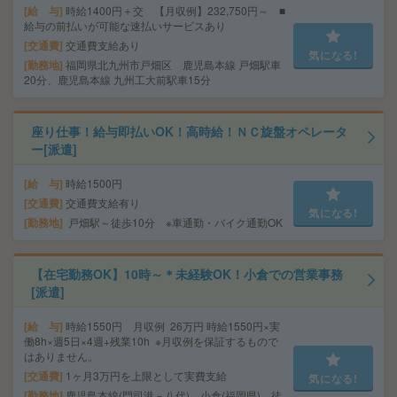
給 与
時給1400円＋交 【月収例】232,750円～ ■
給与の前払いが可能な速払いサービスあり
交通費
交通費支給あり
気になる!
勤務地
福岡県北九州市戸畑区 鹿児島本線 戸畑駅車
20分、鹿児島本線 九州工大前駅車15分
座り仕事！給与即払いOK！高時給！ＮＣ旋盤オペレータ
ー[派遣]
給 与
時給1500円
交通費
交通費支給有り
気になる!
勤務地
戸畑駅～徒歩10分 ※車通勤・バイク通勤OK
【在宅勤務OK】10時～＊未経験OK！小倉での営業事務
[派遣]
給 与
時給1550円 月収例 26万円 時給1550円×実
働8h×週5日×4週+残業10h ※月収例を保証するもので
はありません。
交通費
1ヶ月3万円を上限として実費支給
気になる!
勤務地
鹿児島本線(門司港－八代) 小倉(福岡県) 徒