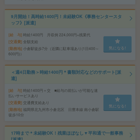
9月開始！高時給1400円！未経験OK《事務センタースタ
ッフ》[派遣]
給 与
時給1400円 月収例 224,000円+残業代
交通費
全額支給
気になる!
勤務地
小倉駅徒歩7分（近隣に駐車場あり(1日400～
600円)）
＜週4日勤務＞時給1400円＊書類対応などのサポート[派
遣]
給 与
時給1400円＋交 ■給与の前払いが可能な速
払いサービスあり
交通費
交通費支給あり
気になる!
勤務地
福岡県北九州市小倉北区 日豊本線 南小倉駅
徒歩10分
17時まで＊未経験OK！残業ほぼなし▼平和通で一般事務
[派遣]