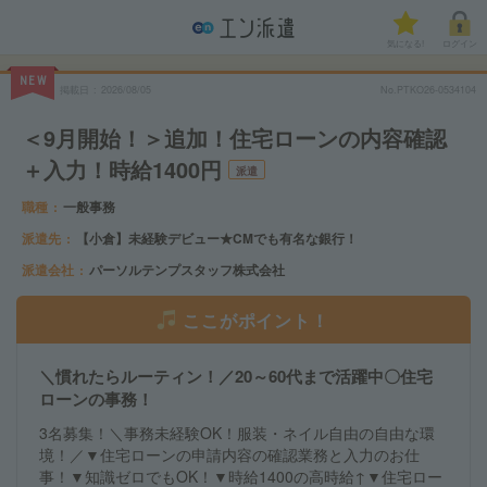
気になる!
ログイン
NEW
掲載日
2026/08/05
No.PTKO26-0534104
＜9月開始！＞追加！住宅ローンの内容確認
＋入力！時給1400円
派遣
職種
一般事務
派遣先
【小倉】未経験デビュー★CMでも有名な銀行！
派遣会社
パーソルテンプスタッフ株式会社
ここがポイント！
＼慣れたらルーティン！／20～60代まで活躍中〇住宅
ローンの事務！
3名募集！＼事務未経験OK！服装・ネイル自由の自由な環
境！／▼住宅ローンの申請内容の確認業務と入力のお仕
事！▼知識ゼロでもOK！▼時給1400の高時給↑▼住宅ロー