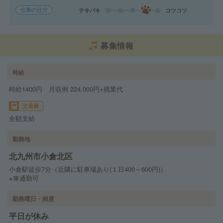
仕事の仕方
テキパキ
コツコツ
募集情報
時給
時給1400円 月収例 224,000円+残業代
交通費
全額支給
勤務地
北九州市小倉北区
小倉駅徒歩7分（近隣に駐車場あり(１日400～600円)）
※車通勤可
勤務曜日・頻度
平日が休み