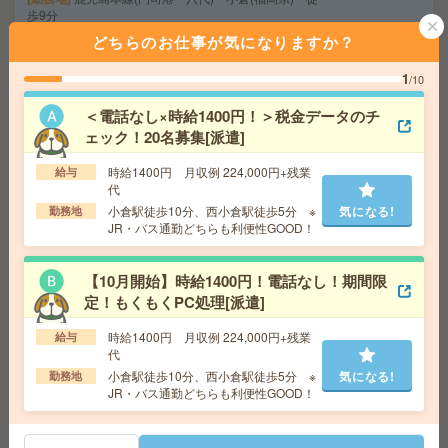
歩9分
どちらのお仕事が気になりますか？
ピタッと17時まで＊データ入力など＊未経験でもOK[派
1
/10
遣]
＜電話なし×時給1400円！＞税金データのチ
給 与
時給1400円～1500円＋交 【月収例】217,0
ェック！20名募集[派遣]
00円～ ■給与の前払いが可能な速払いサービスあり
交通費
交通費支給あり
時給1400円 月収例 224,000円+残業
給与
気になる!
代
勤務地
福岡県北九州市若松区 筑豊本線（若松
線） 若松駅車8分
小倉駅徒歩10分、西小倉駅徒歩5分 ※
気になる!
勤務地
JR・バス通勤どちらも利便性GOOD！
【在宅メイン＊時給1400円】面接日程調整など事務サポ
【10月開始】時給1400円！電話なし！期間限
ート[派遣]
定！もくもくPC処理[派遣]
給 与
時給1400円＋交 ■給与の前払いが可能な速
時給1400円 月収例 224,000円+残業
給与
払いサービスあり
代
交通費
交通費支給あり
小倉駅徒歩10分、西小倉駅徒歩5分 ※
気になる!
勤務地
気になる!
勤務地
福岡県福岡市博多区 鹿児島本線 博多駅徒歩
JR・バス通勤どちらも利便性GOOD！
4分、福岡地下鉄七隈線 櫛田神社前駅徒歩10分