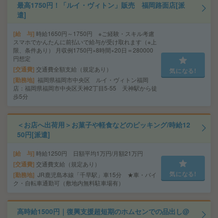
最高1750円！「ルイ・ヴィトン」販売 福岡路面店[派
遣]
給 与
時給1650円～1750円 ※ご経験・スキル考慮
スマホでかんたんに前払いで給与が受け取れます（※上
限、条件あり） 月収例1750円×8時間×20日＝280000
円想定
交通費
交通費全額支給（規定あり）
気になる!
勤務地
福岡県福岡市中央区 ルイ・ヴィトン福岡
店：福岡県福岡市中央区天神2丁目5-55 天神駅から徒
歩5分
＜お店へ出荷用＞お菓子や軽食などのピッキング/時給12
50円[派遣]
給 与
時給1250円 日額平均1万円/月額21万円
交通費
交通費支給（規定あり）
気になる!
勤務地
JR鹿児島本線「千早駅」車15分 ★車・バイ
ク・自転車通勤可（敷地内無料駐車場有）
高時給1500円｜復興支援超短期のホムセンでの品出し@