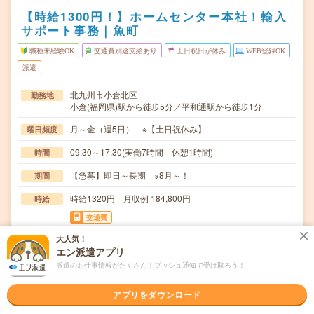
【時給1300円！】ホームセンター本社！輸入
サポート事務｜魚町
職種未経験OK
交通費別途支給あり
土日祝日が休み
WEB登録OK
派遣
北九州市小倉北区
勤務地
小倉(福岡県)駅から徒歩5分／平和通駅から徒歩1分
月～金（週5日） ※【土日祝休み】
曜日頻度
09:30～17:30(実働7時間 休憩1時間)
時間
【急募】即日～長期 ※8月～！
期間
時給1320円 月収例 184,800円
時給
交通費
全額支給
大人気！
エン派遣アプリ
＊貿易関係のメール対応＊書類作成（輸入の手続き関係）
仕事内容
派遣のお仕事情報がたくさん！プッシュ通知で受け取ろう！
＊入金対応（システム使用）＊関連会社とのやりとり…
職種未経験OK / ブランクOK / パソコンスキル不要 / 英語力
応募資格
アプリをダウンロード
不要