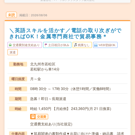
未読
掲載日
2026/08/06
＼英語スキルを活かす／電話の取り次ぎがで
きればOK！金属専門商社で貿易事務＊
交通費別途支給あり
土日祝日が休み
残業なし
WEB登録OK
派遣
北九州市若松区
勤務地
若松駅から車14分
月～金
曜日頻度
08時 30分 ～ 17時 30分（休憩1時間／実働8時間）
時間
急募！即日～長期派遣
期間
時給 1,450円 【月給例】 243,360円(月 21 日換算)
時給
交通費
交通費支給あり(当社規定)
▼貿易関連の書類作成▼出荷に向けた準備・納品書、請求
仕事内容