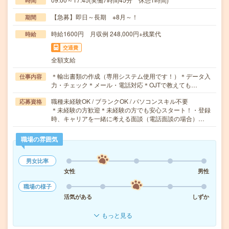
時間
【急募】即日～長期 ※8月～！
期間
時給1600円 月収例 248,000円+残業代
時給
交通費
全額支給
＊輸出書類の作成（専用システム使用です！）＊データ入
仕事内容
力・チェック＊メール・電話対応＊OJTで教えても…
職種未経験OK / ブランクOK / パソコンスキル不要
応募資格
＊未経験の方歓迎＊未経験の方でも安心スタート！・登録
時、キャリアを一緒に考える面談（電話面談の場合）…
職場の雰囲気
男女比率
女性
男性
職場の様子
活気がある
しずか
もっと見る