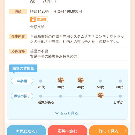
OK！ ※8月～！
時給1420円 月収例 198,800円
時給
交通費
全額支給
＊貿易書類の作成＊専用システム入力＊コンテナやトラッ
仕事内容
クの手配＊担当者、社内との打ち合わせ・調整＊問い…
英語力不要
応募資格
貿易事務の経験をお持ちの方！
職場の雰囲気
年齢層
20代
30代
40代
50代
60代
職場の様子
活気がある
しずか
もっと見る
気になる!
応募へ進む
詳しく見る