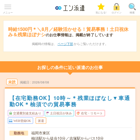
メニュー
気になる!
ログイン
検索
時給1500円＊＼8月／経験活かせる！貿易事務！土日祝休
み＆残業ほぼナシ
のお仕事情報は、掲載が終了しています
掲載時の情報は、
ページ下部
からご覧いただけます。
お探しの条件に近い派遣のお仕事
未読
掲載日
2026/08/08
【在宅勤務OK】10時～＊残業ほぼなし▼車通
勤OK＊柚須での貿易事務
交通費別途支給あり
土日祝日が休み
在宅・リモート
WEB登録OK
派遣
福岡市東区
勤務地
柚須駅から徒歩10分／吉塚駅からバス10分