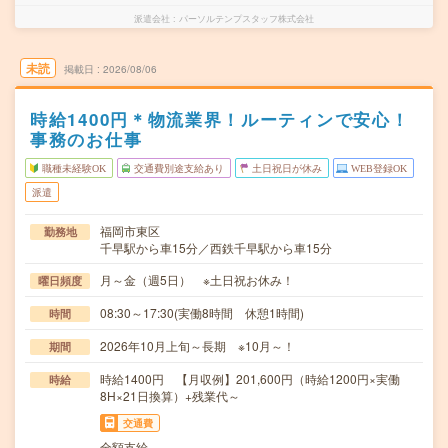
派遣会社
パーソルテンプスタッフ株式会社
未読
掲載日
2026/08/06
時給1400円＊物流業界！ルーティンで安心！
事務のお仕事
職種未経験OK
交通費別途支給あり
土日祝日が休み
WEB登録OK
派遣
福岡市東区
勤務地
千早駅から車15分／西鉄千早駅から車15分
月～金（週5日） ※土日祝お休み！
曜日頻度
08:30～17:30(実働8時間 休憩1時間)
時間
2026年10月上旬～長期 ※10月～！
期間
時給1400円 【月収例】201,600円（時給1200円×実働
時給
8H×21日換算）+残業代～
交通費
全額支給