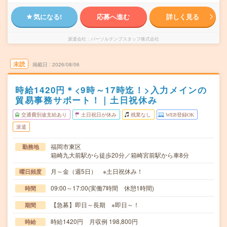
気になる!
応募へ進む
詳しく見る
派遣会社
パーソルテンプスタッフ株式会社
未読
掲載日
2026/08/06
時給1420円＊<9時～17時迄！>入力メインの
貿易事務サポート！｜土日祝休み
交通費別途支給あり
土日祝日が休み
残業なし
WEB登録OK
派遣
福岡市東区
勤務地
箱崎九大前駅から徒歩20分／箱崎宮前駅から車8分
月～金（週5日） ※土日祝休み！
曜日頻度
09:00～17:00(実働7時間 休憩1時間)
時間
【急募】即日～長期 ※即日～！
期間
時給1420円 月収例 198,800円
時給