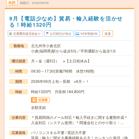
未読
掲載日
2026/08/06
9月【電話少なめ】貿易・輸入経験を活かせ
る！時給1320円
交通費別途支給あり
土日祝日が休み
WEB登録OK
派遣
北九州市小倉北区
勤務地
小倉(福岡県)駅から徒歩5分／平和通駅から徒歩1分
月～金（週5日） ※【土日祝休み】
曜日頻度
09:30～17:30(実働7時間 休憩1時間)
時間
2026年09月上旬～長期 ※9月～！
期間
時給1320円 月収例 184,800円
時給
交通費
全額支給
＊貿易関係のメール対応＊輸入手続きに関する書類作成＊
仕事内容
入金対応（システム使用）＊関連会社とのやり取り・…
パソコンスキル不要 / 英語力不要
応募資格
貿易・輸入に関する事務経験ある方！カンタンな単語（地