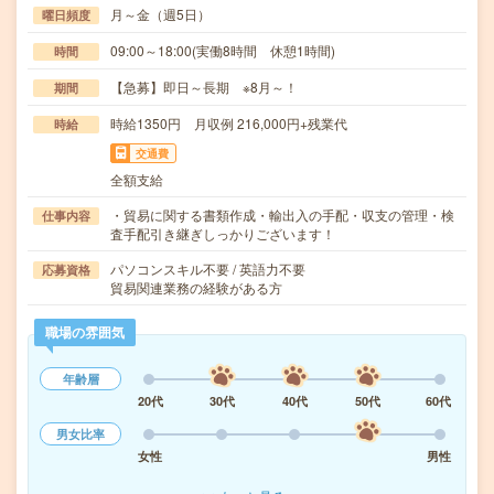
月～金（週5日）
曜日頻度
09:00～18:00(実働8時間 休憩1時間)
時間
【急募】即日～長期 ※8月～！
期間
時給1350円 月収例 216,000円+残業代
時給
交通費
全額支給
・貿易に関する書類作成・輸出入の手配・収支の管理・検
仕事内容
査手配引き継ぎしっかりございます！
パソコンスキル不要 / 英語力不要
応募資格
貿易関連業務の経験がある方
職場の雰囲気
年齢層
20代
30代
40代
50代
60代
男女比率
女性
男性