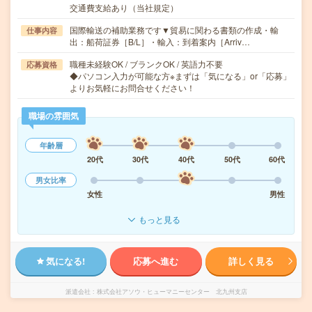
交通費支給あり（当社規定）
国際輸送の補助業務です▼貿易に関わる書類の作成・輸
仕事内容
出：船荷証券［B/L］・輸入：到着案内［Arriv…
職種未経験OK / ブランクOK / 英語力不要
応募資格
◆パソコン入力が可能な方※まずは「気になる」or「応募」
よりお気軽にお問合せください！
職場の雰囲気
年齢層
20代
30代
40代
50代
60代
男女比率
女性
男性
もっと見る
気になる!
応募へ進む
詳しく見る
派遣会社
株式会社アソウ・ヒューマニーセンター 北九州支店