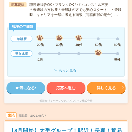
職種未経験OK / ブランクOK / パソコンスキル不要
応募資格
＊未経験の方歓迎＊未経験の方でも安心スタート！・登録
時、キャリアを一緒に考える面談（電話面談の場合）…
職場の雰囲気
年齢層
20代
30代
40代
50代
60代
男女比率
女性
男性
もっと見る
気になる!
応募へ進む
詳しく見る
派遣会社
パーソルテンプスタッフ株式会社
未読
掲載日
2026/08/07
【8月開始】大手グループ！駅近！長期！貿易