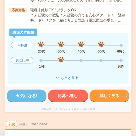
職種未経験OK / ブランクOK
応募資格
＊未経験の方歓迎＊未経験の方でも安心スタート！・登録
時、キャリアを一緒に考える面談（電話面談の場合）…
職場の雰囲気
年齢層
20代
30代
40代
50代
60代
男女比率
女性
男性
もっと見る
気になる!
応募へ進む
詳しく見る
派遣会社
パーソルテンプスタッフ株式会社
未読
掲載日
2026/08/07