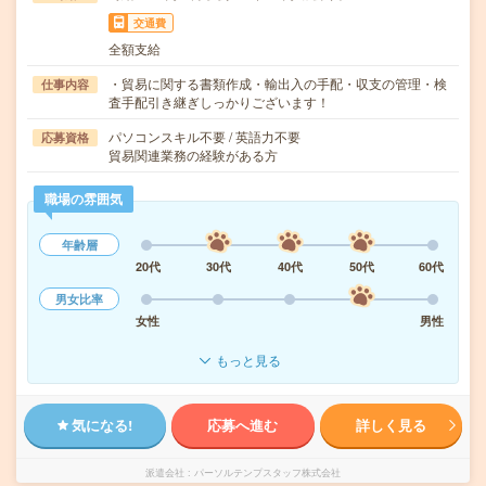
交通費
全額支給
・貿易に関する書類作成・輸出入の手配・収支の管理・検
仕事内容
査手配引き継ぎしっかりございます！
パソコンスキル不要 / 英語力不要
応募資格
貿易関連業務の経験がある方
職場の雰囲気
年齢層
20代
30代
40代
50代
60代
男女比率
女性
男性
もっと見る
気になる!
応募へ進む
詳しく見る
派遣会社
パーソルテンプスタッフ株式会社