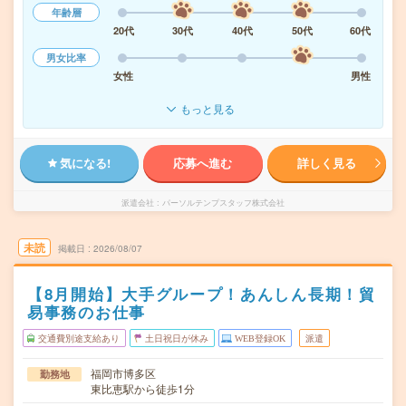
年齢層
20代
30代
40代
50代
60代
男女比率
女性
男性
もっと見る
気になる!
応募へ進む
詳しく見る
派遣会社
パーソルテンプスタッフ株式会社
未読
掲載日
2026/08/07
【8月開始】大手グループ！あんしん長期！貿
易事務のお仕事
交通費別途支給あり
土日祝日が休み
WEB登録OK
派遣
福岡市博多区
勤務地
東比恵駅から徒歩1分