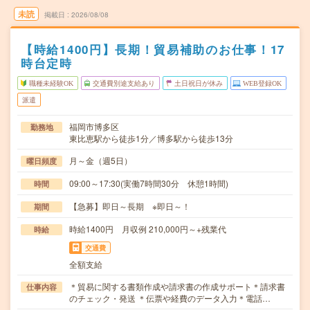
未読
掲載日
2026/08/08
【時給1400円】長期！貿易補助のお仕事！17
時台定時
職種未経験OK
交通費別途支給あり
土日祝日が休み
WEB登録OK
派遣
福岡市博多区
勤務地
東比恵駅から徒歩1分／博多駅から徒歩13分
月～金（週5日）
曜日頻度
09:00～17:30(実働7時間30分 休憩1時間)
時間
【急募】即日～長期 ※即日～！
期間
時給1400円 月収例 210,000円～+残業代
時給
交通費
全額支給
＊貿易に関する書類作成や請求書の作成サポート＊請求書
仕事内容
のチェック・発送 ＊伝票や経費のデータ入力＊電話…