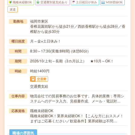
職種未経験OK
交通費別途支給あり
土日祝日が休み
WEB登録OK
派遣
福岡市東区
勤務地
香椎花園前駅から徒歩21分／西鉄香椎駅から徒歩28分／香
椎駅から徒歩30分
月～金※土日休み！
曜日頻度
8:30～17:30(実働:8時間) (休憩60分)
時間
2026/10/上旬～長期（3カ月以上） ★10月～OK！
期間
時給1400円
時給
交通費
交通費支給
物流会社での貿易事務のお仕事です。具体的業務：専用シ
仕事内容
ステムへのデータ入力、見積書作成、メール・電話対…
職種未経験OK
応募資格
職種未経験OK！業界未経験OK！【こんな方におススメ！
まずはご応募ください／歓迎条件】業界経験は不問…
職場の雰囲気