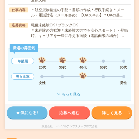
＊航空貨物輸送の手配＊書類の作成＊行政手続き＊メー
仕事内容
ル・電話対応（メール多め）【OAスキル】＊OAの基…
職種未経験OK / ブランクOK
応募資格
＊未経験の方歓迎＊未経験の方でも安心スタート！・登録
時、キャリアを一緒に考える面談（電話面談の場合）…
職場の雰囲気
年齢層
20代
30代
40代
50代
60代
男女比率
女性
男性
もっと見る
気になる!
応募へ進む
詳しく見る
派遣会社
パーソルテンプスタッフ株式会社