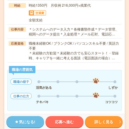
時給1350円 月収例 216,000円+残業代
時給
交通費
全額支給
＊システムへのデータ入力＊各種書類作成＊データ管理、
仕事内容
税関へのデータ提出＊入金処理＊メール応対、電話応…
職種未経験OK / ブランクOK / パソコンスキル不要 / 英語力
応募資格
不要
＊未経験の方歓迎＊未経験の方でも安心スタート！・登録
時、キャリアを一緒に考える面談（電話面談の場合）…
職場の雰囲気
職場の様子
活気がある
しずか
仕事の仕方
テキパキ
コツコツ
気になる!
応募へ進む
詳しく見る