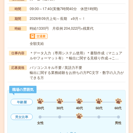
09:00～17:40(実働7時間40分 休憩1時間)
時間
2026年09月上旬～長期 ※9月～！
期間
時給1330円 月収例 204,022円+残業代
時給
交通費
全額支給
＊データ入力（専用システム使用）＊書類作成（マニュア
仕事内容
ルやフォーマット有）＊輸出に関する見積り作成→こ…
パソコンスキル不要 / 英語力不要
応募資格
輸出に関する業務経験をお持ちの方PC文字・数字の入力が
できる方
職場の雰囲気
年齢層
20代
30代
40代
50代
60代
男女比率
女性
男性