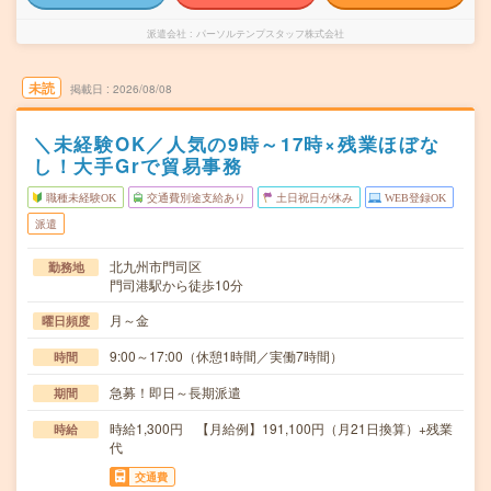
派遣会社
パーソルテンプスタッフ株式会社
未読
掲載日
2026/08/08
＼未経験OK／人気の9時～17時×残業ほぼな
し！大手Grで貿易事務
職種未経験OK
交通費別途支給あり
土日祝日が休み
WEB登録OK
派遣
北九州市門司区
勤務地
門司港駅から徒歩10分
月～金
曜日頻度
9:00～17:00（休憩1時間／実働7時間）
時間
急募！即日～長期派遣
期間
時給1,300円 【月給例】191,100円（月21日換算）+残業
時給
代
交通費