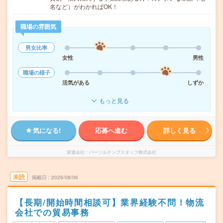
名など）がわかればOK！
職場の雰囲気
男女比率
女性
男性
職場の様子
活気がある
しずか
もっと見る
気になる!
応募へ進む
詳しく見る
派遣会社
パーソルテンプスタッフ株式会社
未読
掲載日
2026/08/06
【長期/開始時間相談可】業界経験不問！物流
会社での貿易事務