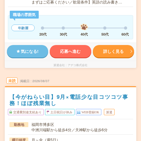
まずはご応募ください／歓迎条件】英語の読み書き…
職場の雰囲気
年齢層
20代
30代
40代
50代
60代
気になる!
応募へ進む
詳しく見る
派遣会社
アデコ株式会社
未読
掲載日
2026/08/07
【今がねらい目】9月×電話少な目コツコツ事
務！ほぼ残業無し
交通費別途支給あり
土日祝日が休み
WEB登録OK
派遣
福岡市博多区
勤務地
中洲川端駅から徒歩4分／天神駅から徒歩6分
月～金（週5日）
曜日頻度