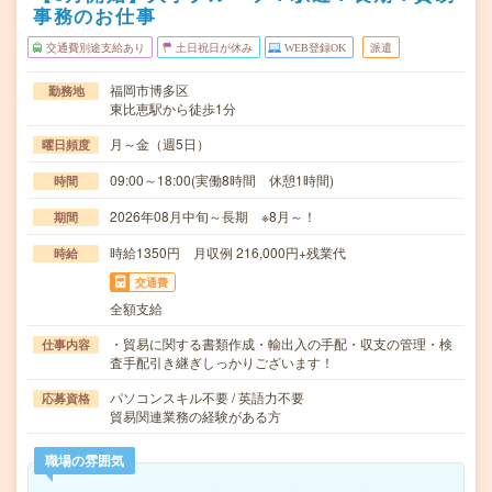
事務のお仕事
交通費別途支給あり
土日祝日が休み
WEB登録OK
派遣
福岡市博多区
勤務地
東比恵駅から徒歩1分
月～金（週5日）
曜日頻度
09:00～18:00(実働8時間 休憩1時間)
時間
2026年08月中旬～長期 ※8月～！
期間
時給1350円 月収例 216,000円+残業代
時給
交通費
全額支給
・貿易に関する書類作成・輸出入の手配・収支の管理・検
仕事内容
査手配引き継ぎしっかりございます！
パソコンスキル不要 / 英語力不要
応募資格
貿易関連業務の経験がある方
職場の雰囲気