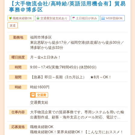
【大手物流会社/高時給/英語活用機会有】貿易
事務＠博多区
職種未経験OK
交通費別途支給あり
土日祝日が休み
WEB登録OK
派遣
福岡市博多区
勤務地
東比恵駅から徒歩17分／福岡空港(鉄道)駅から徒歩30分／
博多駅から徒歩33分
月～金※土日休み！
曜日頻度
9:00～17:45(実働:7時間45分) (休憩60分)
時間
【急募】即日～長期（3カ月以上） ★8月～OK！
期間
時給1600円
時給
交通費
交通費支給
大手物流企業での貿易事務です。専用システムを用いた輸
仕事内容
出書類作成、顧客・海外支店とのメール対応、電話で…
職種未経験OK
応募資格
職種未経験OK！業界未経験OK！【こんな方におススメ！