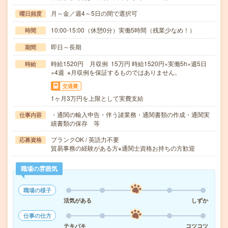
月～金／週4～5日の間で選択可
曜日頻度
10:00-15:00（休憩0分）実働5時間（残業少なめ！）
時間
即日～長期
期間
時給1520円 月収例 15万円 時給1520円×実働5h×週5日
時給
×4週 ※月収例を保証するものではありません。
交通費
1ヶ月3万円を上限として実費支給
・通関の輸入申告・伴う諸業務・通関書類の作成・通関実
仕事内容
績書類の保存 等
ブランクOK / 英語力不要
応募資格
貿易事務の経験がある方※通関士資格お持ちの方歓迎
職場の雰囲気
職場の様子
活気がある
しずか
仕事の仕方
テキパキ
コツコツ