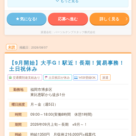
もっと見る
気になる!
応募へ進む
詳しく見る
派遣会社
パーソルテンプスタッフ株式会社
未読
掲載日
2026/08/07
【9月開始】大手G！駅近！長期！貿易事務！
土日祝休み
交通費別途支給あり
土日祝日が休み
WEB登録OK
派遣
福岡市博多区
勤務地
東比恵駅から徒歩1分
月～金（週5日）
曜日頻度
09:00～18:00(実働8時間 休憩1時間)
時間
2026年09月上旬～長期 ※9月～！
期間
時給1350円 月収例 216,000円+残業代
時給