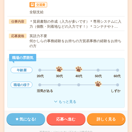
交通費
全額支給
＊貿易書類の作成（入力が多いです）＊専用システムに入
仕事内容
力（個数・到着地などの入力です！）＊コンテナやト…
英語力不要
応募資格
何かしらの事務経験をお持ちの方貿易事務の経験をお持ち
の方
職場の雰囲気
年齢層
20代
30代
40代
50代
60代
職場の様子
活気がある
しずか
もっと見る
気になる!
応募へ進む
詳しく見る
派遣会社
パーソルテンプスタッフ株式会社