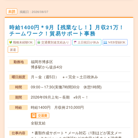
未読
掲載日
2026/08/07
時給1400円＊9月【残業なし！】月収21万！
チームワーク！貿易サポート事務
職種未経験OK
交通費別途支給あり
土日祝日が休み
WEB登録OK
派遣
福岡市博多区
勤務地
博多駅から徒歩4分
月～金（週5日） ※＜完全＞土日祝休み
曜日頻度
09:00～17:30(実働7時間30分 休憩1時間)
時間
2026年09月上旬～長期 ※9月～！
期間
時給1400円 月収例 210,000円
時給
交通費
全額支給
＊書類作成サポート＊メール対応（1割ほどが英文メー
仕事内容
ル）※スケジュールの確認などの内容が多め！＊請求書…