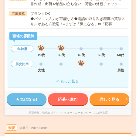
書作成・出荷や納品の立ち合い・荷物の外観チェック…
ブランクOK
応募資格
◆パソコン入力が可能な方◆電話の取り次ぎ程度の英語ス
キルがある方歓迎！※まずは「気になる」or「応募…
職場の雰囲気
年齢層
20代
30代
40代
50代
60代
男女比率
女性
男性
もっと見る
気になる!
応募へ進む
詳しく見る
派遣会社
株式会社アソウ・ヒューマニーセンター 北九州支店
未読
掲載日
2026/08/05