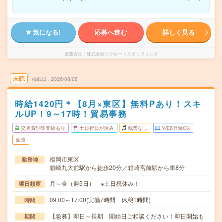
気になる!
応募へ進む
詳しく見る
派遣会社
株式会社リクルートスタッフィング
未読
掲載日
2026/08/08
時給1420円＊【8月×東区】無料Pあり！スキ
ルUP！9～17時！貿易事務
交通費別途支給あり
土日祝日が休み
残業なし
WEB登録OK
派遣
福岡市東区
勤務地
箱崎九大前駅から徒歩20分／箱崎宮前駅から車8分
月～金（週5日） ※土日祝休み！
曜日頻度
09:00～17:00(実働7時間 休憩1時間)
時間
【急募】即日～長期 開始日ご相談ください！即日開始も
期間