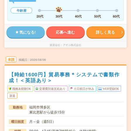
年齢層
20代
30代
40代
50代
60代
気になる!
応募へ進む
詳しく見る
派遣会社
アデコ株式会社
未読
掲載日
2026/08/06
【時給1600円】貿易事務＊システムで書類作
成！＜英語あり＞
職種未経験OK
交通費別途支給あり
土日祝日が休み
WEB登録OK
派遣
福岡市博多区
勤務地
東比恵駅から徒歩15分
月～金（週5日）
曜日頻度
09:00～17:45(実働7時間45分 休憩1時間)