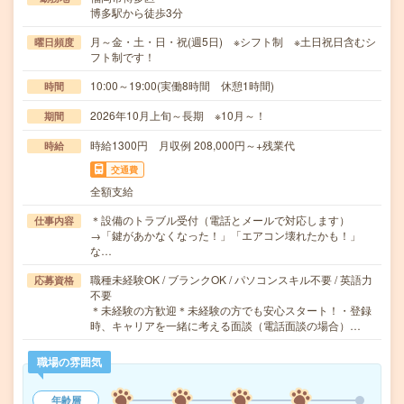
博多駅から徒歩3分
月～金・土・日・祝(週5日) ※シフト制 ※土日祝日含むシ
曜日頻度
フト制です！
10:00～19:00(実働8時間 休憩1時間)
時間
2026年10月上旬～長期 ※10月～！
期間
時給1300円 月収例 208,000円～+残業代
時給
交通費
全額支給
＊設備のトラブル受付（電話とメールで対応します）
仕事内容
→「鍵があかなくなった！」「エアコン壊れたかも！」
な…
職種未経験OK / ブランクOK / パソコンスキル不要 / 英語力
応募資格
不要
＊未経験の方歓迎＊未経験の方でも安心スタート！・登録
時、キャリアを一緒に考える面談（電話面談の場合）…
職場の雰囲気
年齢層