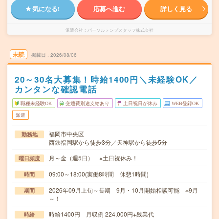
気になる!
応募へ進む
詳しく見る
派遣会社
パーソルテンプスタッフ株式会社
未読
掲載日
2026/08/06
20～30名大募集！時給1400円＼未経験OK／
カンタンな確認電話
職種未経験OK
交通費別途支給あり
土日祝日が休み
WEB登録OK
派遣
福岡市中央区
勤務地
西鉄福岡駅から徒歩3分／天神駅から徒歩5分
月～金（週5日） ※土日祝休み！
曜日頻度
09:00～18:00(実働8時間 休憩1時間)
時間
2026年09月上旬～長期 9月・10月開始相談可能 ※9月
期間
～！
時給1400円 月収例 224,000円+残業代
時給