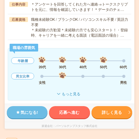
＊アンケートを回答してくれた方へ連絡→トークスクリプ
仕事内容
トを元に、情報を確認していきます！＊データのチェ…
職種未経験OK / ブランクOK / パソコンスキル不要 / 英語力
応募資格
不要
＊未経験の方歓迎＊未経験の方でも安心スタート！・登録
時、キャリアを一緒に考える面談（電話面談の場合）…
職場の雰囲気
年齢層
20代
30代
40代
50代
60代
男女比率
女性
男性
もっと見る
気になる!
応募へ進む
詳しく見る
派遣会社
パーソルテンプスタッフ株式会社