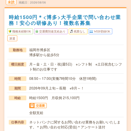
未読
掲載日
2026/08/06
時給1500円＊<博多>大手企業で問い合わせ業
務！安心の研修あり！複数名募集
職種未経験OK
交通費別途支給あり
残業なし
WEB登録OK
派遣
福岡市博多区
勤務地
博多駅から徒歩5分
月～金・土・日・祝(週5日) ※シフト制 ※土日祝含むシフ
曜日頻度
ト制のお仕事です
08:50～17:00(実働7時間10分 休憩1時間)
時間
2026年09月上旬～長期 ※9月～！
期間
時給1500円 月収例 215,100円
時給
交通費
全額支給
ネットバンクに関するお問い合わせ業務をお願いいたしま
仕事内容
す。＊お問い合わせ対応(受信)＊アンケート送付