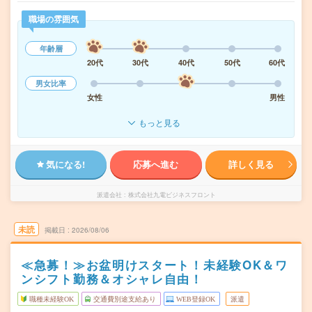
職場の雰囲気
年齢層
20代
30代
40代
50代
60代
男女比率
女性
男性
もっと見る
気になる!
応募へ進む
詳しく見る
派遣会社
株式会社九電ビジネスフロント
未読
掲載日
2026/08/06
≪急募！≫お盆明けスタート！未経験OK＆ワ
ンシフト勤務＆オシャレ自由！
職種未経験OK
交通費別途支給あり
WEB登録OK
派遣