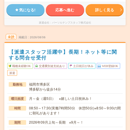
気になる!
応募へ進む
詳しく見る
派遣会社
パーソルテンプスタッフ株式会社
未読
掲載日
2026/08/06
【派遣スタッフ活躍中】長期！ネット等に関
する問合せ受付
職種未経験OK
交通費別途支給あり
土日祝日が休み
WEB登録OK
派遣
福岡市博多区
勤務地
博多駅から徒歩14分
月～金（週5日） ※嬉しい土日祝休み！
曜日頻度
08:50～17:30(実働7時間50分 休憩50分)※8:50～9:00の間
時間
に朝礼があります！
2026年09月上旬～長期 ※9月～！
期間