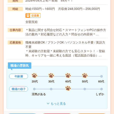
2026年09月上旬～長期 ※9月～！
期間
時給1550円～1600円 月収例 248,000円～256,000円
時給
交通費
全額支給
＊製品に関する問合せ対応＊スマートフォンやPCの操作方
仕事内容
法の案内＊対応履歴などの入力＊問合せの内容例＊…
職種未経験OK / ブランクOK / パソコンスキル不要 / 英語力
応募資格
不要
＊未経験の方歓迎＊未経験の方でも安心スタート！・登録
時、キャリアを一緒に考える面談（電話面談の場合）…
職場の雰囲気
年齢層
20代
30代
40代
50代
60代
職場の様子
活気がある
しずか
もっと見る