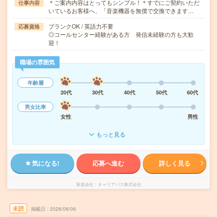
＊ご案内内容はとってもシンプル！＊すでにご契約いただ
仕事内容
いているお客様へ、「音楽機器を無償で交換できます…
ブランクOK / 英語力不要
応募資格
◎コールセンター経験がある方 発信未経験の方も大歓
迎！
職場の雰囲気
年齢層
20代
30代
40代
50代
60代
男女比率
女性
男性
もっと見る
気になる!
応募へ進む
詳しく見る
派遣会社
キャリアパス株式会社
未読
掲載日
2026/08/06