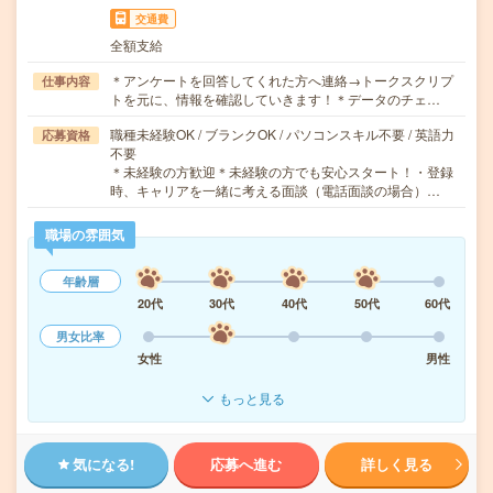
交通費
全額支給
＊アンケートを回答してくれた方へ連絡→トークスクリプ
仕事内容
トを元に、情報を確認していきます！＊データのチェ…
職種未経験OK / ブランクOK / パソコンスキル不要 / 英語力
応募資格
不要
＊未経験の方歓迎＊未経験の方でも安心スタート！・登録
時、キャリアを一緒に考える面談（電話面談の場合）…
職場の雰囲気
年齢層
20代
30代
40代
50代
60代
男女比率
女性
男性
もっと見る
気になる!
応募へ進む
詳しく見る