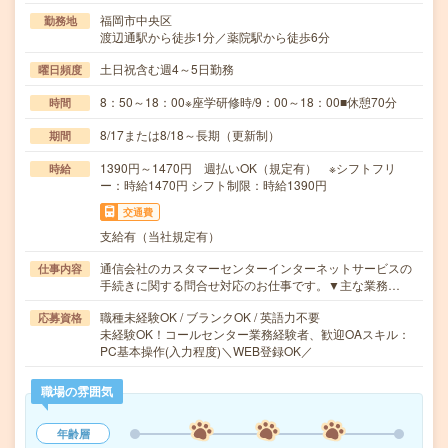
福岡市中央区
勤務地
渡辺通駅から徒歩1分／薬院駅から徒歩6分
土日祝含む週4～5日勤務
曜日頻度
8：50～18：00※座学研修時/9：00～18：00■休憩70分
時間
8/17または8/18～長期（更新制）
期間
1390円～1470円 週払いOK（規定有） ※シフトフリ
時給
ー：時給1470円 シフト制限：時給1390円
交通費
支給有（当社規定有）
通信会社のカスタマーセンターインターネットサービスの
仕事内容
手続きに関する問合せ対応のお仕事です。▼主な業務…
職種未経験OK / ブランクOK / 英語力不要
応募資格
未経験OK！コールセンター業務経験者、歓迎OAスキル：
PC基本操作(入力程度)＼WEB登録OK／
職場の雰囲気
年齢層