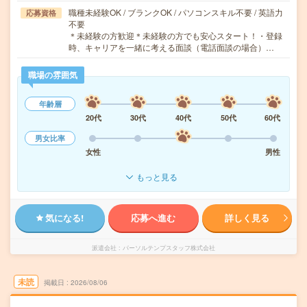
職種未経験OK / ブランクOK / パソコンスキル不要 / 英語力
応募資格
不要
＊未経験の方歓迎＊未経験の方でも安心スタート！・登録
時、キャリアを一緒に考える面談（電話面談の場合）…
職場の雰囲気
年齢層
20代
30代
40代
50代
60代
男女比率
女性
男性
もっと見る
気になる!
応募へ進む
詳しく見る
派遣会社
パーソルテンプスタッフ株式会社
未読
掲載日
2026/08/06