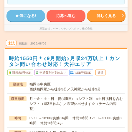
気になる!
応募へ進む
詳しく見る
派遣会社
パーソルテンプスタッフ株式会社
未読
掲載日
2026/08/06
時給1550円＊<9月開始>月収24万以上！カン
タン問い合わせ対応！天神エリア
職種未経験OK
交通費別途支給あり
WEB登録OK
派遣
福岡市中央区
勤務地
西鉄福岡駅から徒歩3分／天神駅から徒歩3分
月～金・土・日・祝(週5日) ※シフト制 ※土日祝日を含む
曜日頻度
シフト（週2日休み）／希望休出せます☆（チーム内調
整）
09:00～18:00(実働8時間 休憩1時間)12:00～21:00(実働8
時間
時間 休憩1時間)※シ…