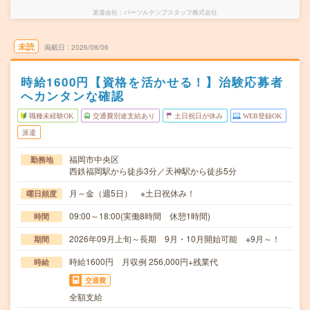
派遣会社
パーソルテンプスタッフ株式会社
未読
掲載日
2026/08/06
時給1600円【資格を活かせる！】治験応募者
へカンタンな確認
職種未経験OK
交通費別途支給あり
土日祝日が休み
WEB登録OK
派遣
福岡市中央区
勤務地
西鉄福岡駅から徒歩3分／天神駅から徒歩5分
月～金（週5日） ※土日祝休み！
曜日頻度
09:00～18:00(実働8時間 休憩1時間)
時間
2026年09月上旬～長期 9月・10月開始可能 ※9月～！
期間
時給1600円 月収例 256,000円+残業代
時給
交通費
全額支給