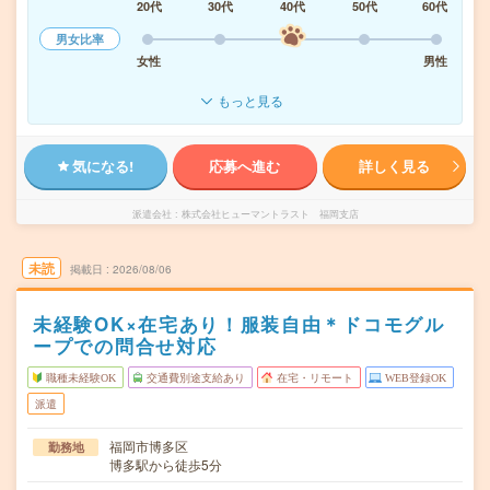
20代
30代
40代
50代
60代
男女比率
女性
男性
もっと見る
気になる!
応募へ進む
詳しく見る
派遣会社
株式会社ヒューマントラスト 福岡支店
未読
掲載日
2026/08/06
未経験OK×在宅あり！服装自由＊ドコモグル
ープでの問合せ対応
職種未経験OK
交通費別途支給あり
在宅・リモート
WEB登録OK
派遣
福岡市博多区
勤務地
博多駅から徒歩5分