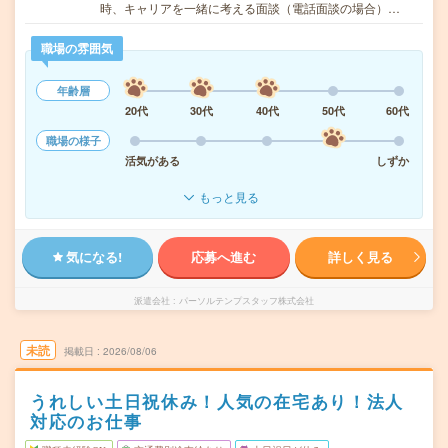
時、キャリアを一緒に考える面談（電話面談の場合）…
職場の雰囲気
年齢層
20代
30代
40代
50代
60代
職場の様子
活気がある
しずか
もっと見る
気になる!
応募へ進む
詳しく見る
派遣会社
パーソルテンプスタッフ株式会社
未読
掲載日
2026/08/06
うれしい土日祝休み！人気の在宅あり！法人
対応のお仕事