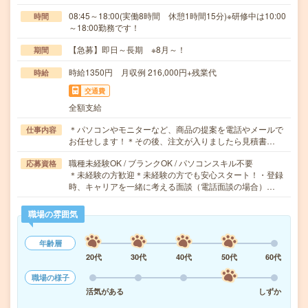
08:45～18:00(実働8時間 休憩1時間15分)※研修中は10:00
時間
～18:00勤務です！
【急募】即日～長期 ※8月～！
期間
時給1350円 月収例 216,000円+残業代
時給
交通費
全額支給
＊パソコンやモニターなど、商品の提案を電話やメールで
仕事内容
お任せします！＊その後、注文が入りましたら見積書…
職種未経験OK / ブランクOK / パソコンスキル不要
応募資格
＊未経験の方歓迎＊未経験の方でも安心スタート！・登録
時、キャリアを一緒に考える面談（電話面談の場合）…
職場の雰囲気
年齢層
20代
30代
40代
50代
60代
職場の様子
活気がある
しずか