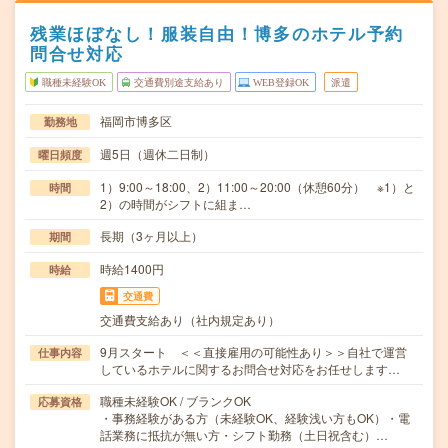
残業ほぼなし！服装自由！博多のホテル予約
問合せ対応
職種未経験OK
交通費別途支給あり
WEB登録OK
派遣
福岡市博多区
勤務地
週5日（週休二日制）
曜日頻度
1）9:00～18:00、2）11:00～20:00（休憩60分） ※1）と
時間
2）の時間がシフトに組ま…
長期（3ヶ月以上）
期間
時給1400円
時給
交通費
交通費支給あり（社内規定あり）
9月スタート ＜＜直接雇用の可能性あり＞＞自社で運営
仕事内容
しているホテルに関するお問合せ対応をお任せします…
職種未経験OK / ブランクOK
応募資格
・事務経験がある方（未経験OK、経験浅い方もOK）・電
話業務に抵抗が無い方・シフト勤務（土日祝含む）…