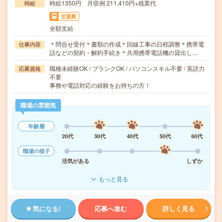
時給1350円 月収例 211,410円+残業代
時給
交通費
全額支給
＊問合せ受付＊書類の作成＊回線工事の日程調整＊携帯電
仕事内容
話などの契約・解約手続き＊共用携帯電話機の貸出し…
職種未経験OK / ブランクOK / パソコンスキル不要 / 英語力
応募資格
不要
事務や電話対応の経験をお持ちの方！
職場の雰囲気
年齢層
20代
30代
40代
50代
60代
職場の様子
活気がある
しずか
もっと見る
気になる!
応募へ進む
詳しく見る