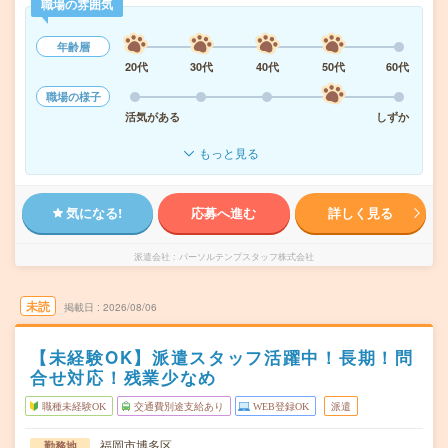
職場の雰囲気
年齢層
20代
30代
40代
50代
60代
職場の様子
活気がある
しずか
もっと見る
気になる!
応募へ進む
詳しく見る
派遣会社
パーソルテンプスタッフ株式会社
未読
掲載日
2026/08/06
【未経験OK】派遣スタッフ活躍中！長期！問
合せ対応！残業少なめ
職種未経験OK
交通費別途支給あり
WEB登録OK
派遣
福岡市博多区
勤務地