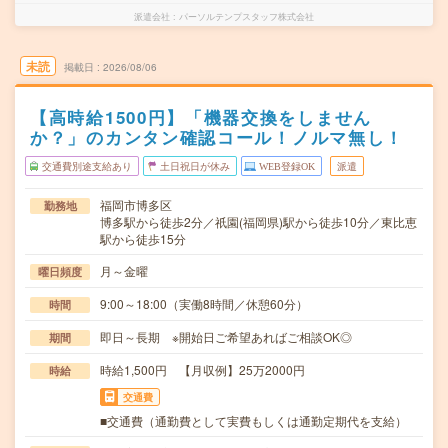
派遣会社
パーソルテンプスタッフ株式会社
未読
掲載日
2026/08/06
【高時給1500円】「機器交換をしません
か？」のカンタン確認コール！ノルマ無し！
交通費別途支給あり
土日祝日が休み
WEB登録OK
派遣
福岡市博多区
勤務地
博多駅から徒歩2分／祇園(福岡県)駅から徒歩10分／東比恵
駅から徒歩15分
月～金曜
曜日頻度
9:00～18:00（実働8時間／休憩60分）
時間
即日～長期 ※開始日ご希望あればご相談OK◎
期間
時給1,500円 【月収例】25万2000円
時給
交通費
■交通費（通勤費として実費もしくは通勤定期代を支給）