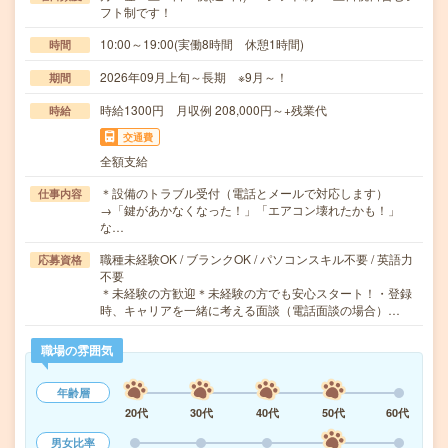
フト制です！
10:00～19:00(実働8時間 休憩1時間)
時間
2026年09月上旬～長期 ※9月～！
期間
時給1300円 月収例 208,000円～+残業代
時給
交通費
全額支給
＊設備のトラブル受付（電話とメールで対応します）
仕事内容
→「鍵があかなくなった！」「エアコン壊れたかも！」
な…
職種未経験OK / ブランクOK / パソコンスキル不要 / 英語力
応募資格
不要
＊未経験の方歓迎＊未経験の方でも安心スタート！・登録
時、キャリアを一緒に考える面談（電話面談の場合）…
職場の雰囲気
年齢層
20代
30代
40代
50代
60代
男女比率