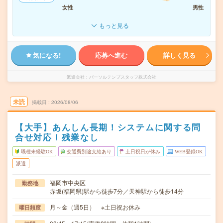
女性
男性
もっと見る
気になる!
応募へ進む
詳しく見る
派遣会社
パーソルテンプスタッフ株式会社
未読
掲載日
2026/08/06
【大手】あんしん長期！システムに関する問
合せ対応！残業なし
職種未経験OK
交通費別途支給あり
土日祝日が休み
WEB登録OK
派遣
福岡市中央区
勤務地
赤坂(福岡県)駅から徒歩7分／天神駅から徒歩14分
月～金（週5日） ※土日祝お休み
曜日頻度