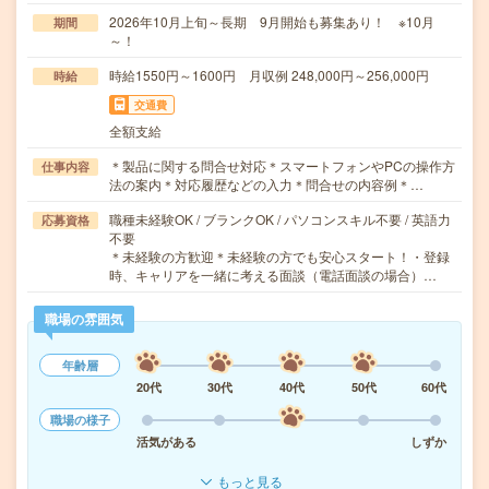
2026年10月上旬～長期 9月開始も募集あり！ ※10月
期間
～！
時給1550円～1600円 月収例 248,000円～256,000円
時給
交通費
全額支給
＊製品に関する問合せ対応＊スマートフォンやPCの操作方
仕事内容
法の案内＊対応履歴などの入力＊問合せの内容例＊…
職種未経験OK / ブランクOK / パソコンスキル不要 / 英語力
応募資格
不要
＊未経験の方歓迎＊未経験の方でも安心スタート！・登録
時、キャリアを一緒に考える面談（電話面談の場合）…
職場の雰囲気
年齢層
20代
30代
40代
50代
60代
職場の様子
活気がある
しずか
もっと見る