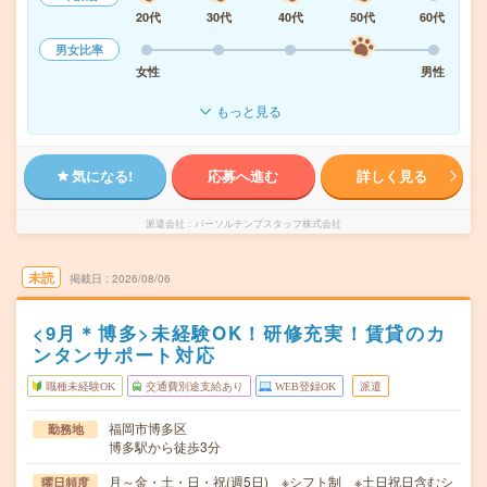
20代
30代
40代
50代
60代
男女比率
女性
男性
もっと見る
気になる!
応募へ進む
詳しく見る
派遣会社
パーソルテンプスタッフ株式会社
未読
掲載日
2026/08/06
<9月＊博多>未経験OK！研修充実！賃貸のカ
ンタンサポート対応
職種未経験OK
交通費別途支給あり
WEB登録OK
派遣
福岡市博多区
勤務地
博多駅から徒歩3分
月～金・土・日・祝(週5日) ※シフト制 ※土日祝日含むシ
曜日頻度