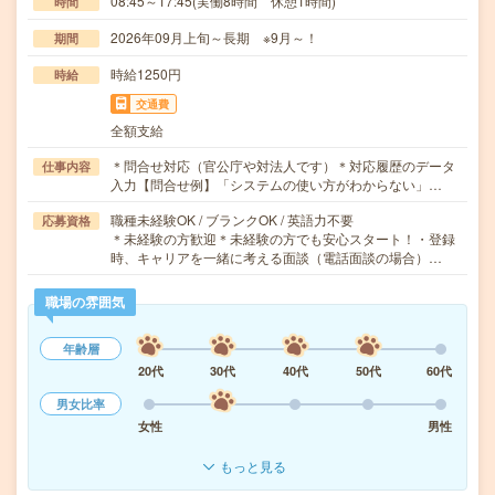
08:45～17:45(実働8時間 休憩1時間)
時間
2026年09月上旬～長期 ※9月～！
期間
時給1250円
時給
交通費
全額支給
＊問合せ対応（官公庁や対法人です）＊対応履歴のデータ
仕事内容
入力【問合せ例】「システムの使い方がわからない」…
職種未経験OK / ブランクOK / 英語力不要
応募資格
＊未経験の方歓迎＊未経験の方でも安心スタート！・登録
時、キャリアを一緒に考える面談（電話面談の場合）…
職場の雰囲気
年齢層
20代
30代
40代
50代
60代
男女比率
女性
男性
もっと見る