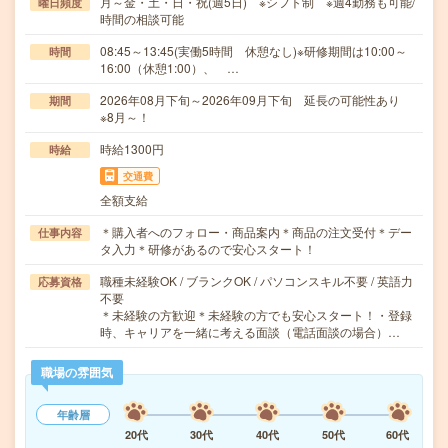
月～金・土・日・祝(週5日) ※シフト制 ※週4勤務も可能/
曜日頻度
時間の相談可能
08:45～13:45(実働5時間 休憩なし)※研修期間は10:00～
時間
16:00（休憩1:00）、 …
2026年08月下旬～2026年09月下旬 延長の可能性あり
期間
※8月～！
時給1300円
時給
交通費
全額支給
＊購入者へのフォロー・商品案内＊商品の注文受付＊デー
仕事内容
タ入力＊研修があるので安心スタート！
職種未経験OK / ブランクOK / パソコンスキル不要 / 英語力
応募資格
不要
＊未経験の方歓迎＊未経験の方でも安心スタート！・登録
時、キャリアを一緒に考える面談（電話面談の場合）…
職場の雰囲気
年齢層
20代
30代
40代
50代
60代