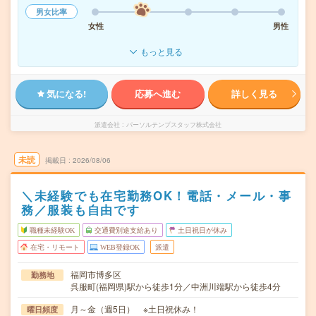
男女比率
女性
男性
もっと見る
気になる!
応募へ進む
詳しく見る
派遣会社
パーソルテンプスタッフ株式会社
未読
掲載日
2026/08/06
＼未経験でも在宅勤務OK！電話・メール・事
務／服装も自由です
職種未経験OK
交通費別途支給あり
土日祝日が休み
在宅・リモート
WEB登録OK
派遣
福岡市博多区
勤務地
呉服町(福岡県)駅から徒歩1分／中洲川端駅から徒歩4分
月～金（週5日） ※土日祝休み！
曜日頻度