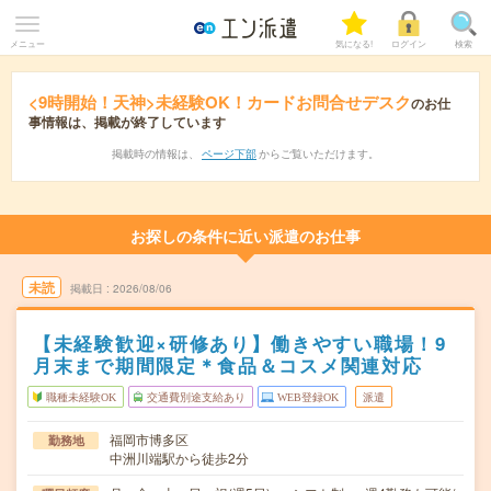
メニュー
気になる!
ログイン
検索
<9時開始！天神>未経験OK！カードお問合せデスク
のお仕
事情報は、掲載が終了しています
掲載時の情報は、
ページ下部
からご覧いただけます。
お探しの条件に近い派遣のお仕事
未読
掲載日
2026/08/06
【未経験歓迎×研修あり】働きやすい職場！9
月末まで期間限定＊食品＆コスメ関連対応
職種未経験OK
交通費別途支給あり
WEB登録OK
派遣
福岡市博多区
勤務地
中洲川端駅から徒歩2分