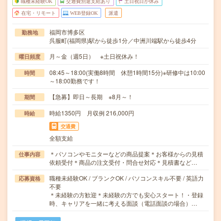
職種未経験OK
交通費別途支給あり
土日祝日が休み
在宅・リモート
WEB登録OK
派遣
福岡市博多区
勤務地
呉服町(福岡県)駅から徒歩1分／中洲川端駅から徒歩4分
月～金（週5日） ※土日祝休み！
曜日頻度
08:45～18:00(実働8時間 休憩1時間15分)※研修中は10:00
時間
～18:00勤務です！
【急募】即日～長期 ※8月～！
期間
時給1350円 月収例 216,000円
時給
交通費
全額支給
＊パソコンやモニターなどの商品提案＊お客様からの見積
仕事内容
依頼受付＊商品の注文受付・問合せ対応＊見積書など…
職種未経験OK / ブランクOK / パソコンスキル不要 / 英語力
応募資格
不要
＊未経験の方歓迎＊未経験の方でも安心スタート！・登録
時、キャリアを一緒に考える面談（電話面談の場合）…