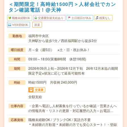
＜期間限定！高時給1500円＞人材会社でカン
タン確認電話！@天神
職種未経験OK
交通費別途支給あり
土日祝日が休み
残業なし
WEB登録OK
派遣
福岡市中央区
勤務地
天神駅から徒歩1分／西鉄福岡駅から徒歩3分
月～金（週5日） ※土・日・祝お休み！
曜日頻度
09:00～18:00(実働8時間 休憩1時間)
時間
2026年09月上旬～2026年12月下旬 26年12月末迄の期間
期間
限定予定※状況に応じて延長可能性有
時給1500円 月収例 240,000円
時給
交通費
全額支給
・企業へ電話し人材募集を行っているか確認・営業さんへ
仕事内容
の情報共有・リストの更新・対応履歴の入力～お電話…
職種未経験OK / ブランクOK / 英語力不要
応募資格
＊未経験の方歓迎＊未経験の方でも安心スタート！・登録