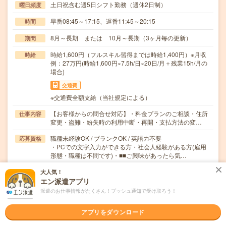
土日祝含む週5日シフト勤務（週休2日制）
曜日頻度
早番08:45～17:15、遅番11:45～20:15
時間
8月～長期 または 10月～長期（3ヶ月毎の更新）
期間
時給1,600円（フルスキル習得までは時給1,400円）※月収
時給
例：27万円(時給1,600円×7.5h/日×20日/月＋残業15h/月の
場合)
交通費
※交通費全額支給（当社規定による）
【お客様からの問合せ対応】・料金プランのご相談・住所
仕事内容
変更・盗難・紛失時の利用中断・再開・支払方法の変…
職種未経験OK / ブランクOK / 英語力不要
応募資格
・PCでの文字入力ができる方・社会人経験がある方(雇用
形態・職種は不問です)・■■ご興味があったら気…
大人気！
職場の雰囲気
エン派遣アプリ
派遣のお仕事情報がたくさん！プッシュ通知で受け取ろう！
年齢層
20代
30代
40代
50代
60代
アプリをダウンロード