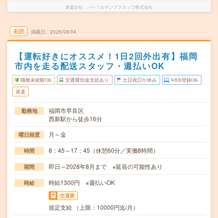
派遣会社
パーソルテンプスタッフ株式会社
未読
掲載日
2026/08/04
【運転好きにオススメ！1日2回外出有】福岡
市内を走る配送スタッフ・週払いOK
職種未経験OK
交通費別途支給あり
土日祝日が休み
WEB登録OK
派遣
福岡市早良区
勤務地
西新駅から徒歩16分
月～金
曜日頻度
8：45～17：45（休憩60分／実働8時間）
時間
即日～2028年8月まで ※延長の可能性あり
期間
時給1300円 ※週払いOK
時給
交通費
規定支給 （上限：10000円迄/月）