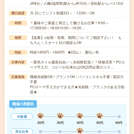
JR8分／八幡(福岡県)駅からJR10分／若松駅からバス15分
月-日にてシフト制週3日～・1日6h～OK
曜日頻度
＊趣味やご家庭と両立して働けるお仕事＊9:00～
時間
17:009:00～18:0010:00～16:00…
【急募】※短期・長期、期間についてご相談下さい！ も
期間
ちろん！スタート日の相談もOK
時給1450円～1600円 ■日払い、週払い有
時給
～髪色ネイル服装自由～＼未経験歓迎／＊研修充実＊PCロ
仕事内容
ーマ字入力、コピペが出来ればOK訪問企業のリス…
職種未経験OK / ブランクOK / パソコンスキル不要 / 英語力
応募資格
不要
PCローマ字入力ができる方★未経験・ブランクのある方歓
迎★
職場の雰囲気
年齢層
20代
30代
40代
50代
60代
男女比率