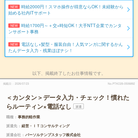
時給2000円！スマホ操作が得意ならOK！未経験から
NEW
始める社内ITサポート
時給1700円～＋交×時短OK！大手NTT企業でカンタ
NEW
ンサポート事務
電話なし×髪型・服装自由！人気マンガに関するかん
NEW
たんデータ入力・残業ほぼナシ！
以下、掲載終了したお仕事情報です。
掲載日
2026/07/23
No.PTKO26-0506892
＜カンタン＞データ入力・チェック！慣れた
らルーティン×電話なし
派遣
職種
事務的軽作業
派遣先
経営・ＩＴコンサルティング
派遣会社
パーソルテンプスタッフ株式会社