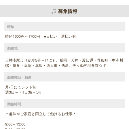
募集情報
時給
時給1600円～1700円 ■日払い、週払い有
勤務地
天神南駅より徒歩5分～他にも、祇園・天神・渡辺通・呉服町・中洲川
端・博多・薬院・赤坂・唐人町・西新、等々勤務地多数☆彡
勤務曜日・頻度
月-日にてシフト制
週3日～・1日3h～OK
勤務時間
＊趣味やご家庭と両立して働けるお仕事＊
9:00～13:00