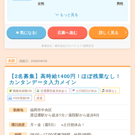
女性
男性
もっと見る
気になる!
応募へ進む
詳しく見る
派遣会社
株式会社グルージョブ 福岡支店
未読
掲載日
2026/08/05
【2名募集】高時給1400円！ほぼ残業なし！
カンタンデータ入力メイン
職種未経験OK
交通費別途支給あり
土日祝日が休み
残業なし
WEB登録OK
派遣
福岡市中央区
勤務地
渡辺通駅から徒歩1分／薬院駅から徒歩6分
月～金（週5日） ※土日祝休み！
曜日頻度
09:00～17:00(実働7時間 休憩1時間)
時間