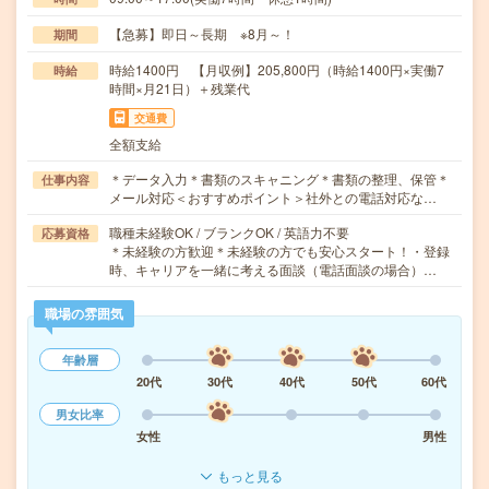
【急募】即日～長期 ※8月～！
期間
時給1400円 【月収例】205,800円（時給1400円×実働7
時給
時間×月21日）＋残業代
交通費
全額支給
＊データ入力＊書類のスキャニング＊書類の整理、保管＊
仕事内容
メール対応＜おすすめポイント＞社外との電話対応な…
職種未経験OK / ブランクOK / 英語力不要
応募資格
＊未経験の方歓迎＊未経験の方でも安心スタート！・登録
時、キャリアを一緒に考える面談（電話面談の場合）…
職場の雰囲気
年齢層
20代
30代
40代
50代
60代
男女比率
女性
男性
もっと見る