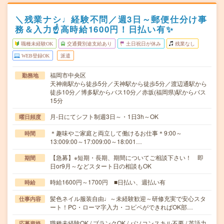
＼残業ナシ♩経験不問／週3日～郵便仕分け事
務＆入力☝高時給1600円！日払い有✨
職種未経験OK
交通費別途支給あり
土日祝日が休み
残業なし
WEB登録OK
派遣
福岡市中央区
勤務地
天神南駅から徒歩5分／天神駅から徒歩5分／渡辺通駅から
徒歩10分／博多駅からバス10分／赤坂(福岡県)駅からバス
15分
月-日にてシフト制週3日～・1日3h～OK
曜日頻度
＊趣味やご家庭と両立して働けるお仕事＊9:00～
時間
13:009:00～17:009:00～18:001…
【急募】※短期・長期、期間についてご相談下さい！ 即
期間
日or9月～などスタート日の相談もOK
時給1600円～1700円 ■日払い、週払い有
時給
髪色ネイル服装自由♩～未経験歓迎～研修充実で安心スタ
仕事内容
ート！PC・ローマ字入力・コピペができればOK部…
職種未経験OK / ブランクOK / パソコンスキル不要 / 英語力
応募資格