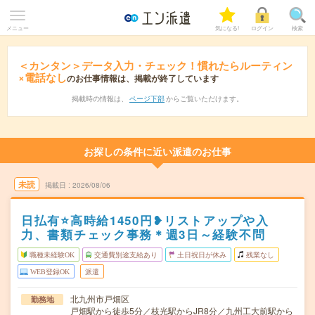
メニュー
気になる!
ログイン
検索
＜カンタン＞データ入力・チェック！慣れたらルーティン
×電話なし
のお仕事情報は、掲載が終了しています
掲載時の情報は、
ページ下部
からご覧いただけます。
お探しの条件に近い派遣のお仕事
未読
掲載日
2026/08/06
日払有⭐高時給1450円❥リストアップや入
力、書類チェック事務＊週3日～経験不問
職種未経験OK
交通費別途支給あり
土日祝日が休み
残業なし
WEB登録OK
派遣
北九州市戸畑区
勤務地
戸畑駅から徒歩5分／枝光駅からJR8分／九州工大前駅から