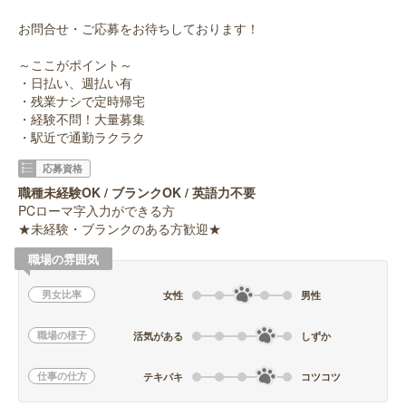
お問合せ・ご応募をお待ちしております！
～ここがポイント～
・日払い、週払い有
・残業ナシで定時帰宅
・経験不問！大量募集
・駅近で通勤ラクラク
応募資格
職種未経験OK / ブランクOK / 英語力不要
PCローマ字入力ができる方
★未経験・ブランクのある方歓迎★
職場の雰囲気
男女比率
女性
男性
職場の様子
活気がある
しずか
仕事の仕方
テキパキ
コツコツ