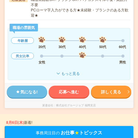
不要
PCローマ字入力ができる方★未経験・ブランクのある方歓
迎★
職場の雰囲気
年齢層
20代
30代
40代
50代
60代
男女比率
女性
男性
もっと見る
気になる!
応募へ進む
詳しく見る
派遣会社
株式会社グルージョブ 福岡支店
8月6日(木)
新着!
お仕事
★
トピックス
事務局注目の