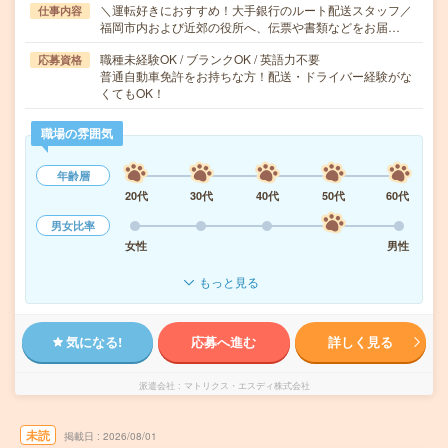
＼運転好きにおすすめ！大手銀行のルート配送スタッフ／
仕事内容
福岡市内および近郊の役所へ、伝票や書類などをお届…
職種未経験OK / ブランクOK / 英語力不要
応募資格
普通自動車免許をお持ちな方！配送・ドライバー経験がな
くてもOK！
職場の雰囲気
年齢層
20代
30代
40代
50代
60代
男女比率
女性
男性
もっと見る
気になる!
応募へ進む
詳しく見る
派遣会社
マトリクス・エスディ株式会社
未読
掲載日
2026/08/01