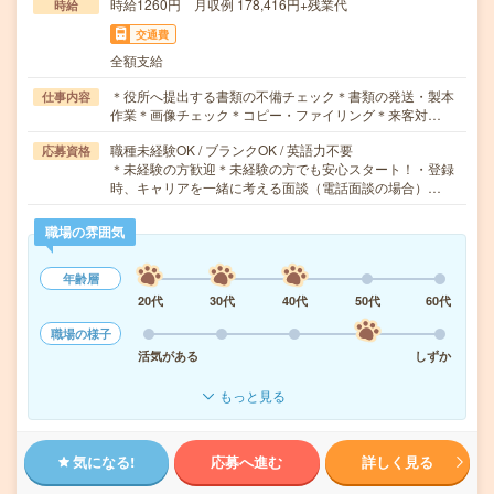
時給1260円 月収例 178,416円+残業代
時給
交通費
全額支給
＊役所へ提出する書類の不備チェック＊書類の発送・製本
仕事内容
作業＊画像チェック＊コピー・ファイリング＊来客対…
職種未経験OK / ブランクOK / 英語力不要
応募資格
＊未経験の方歓迎＊未経験の方でも安心スタート！・登録
時、キャリアを一緒に考える面談（電話面談の場合）…
職場の雰囲気
年齢層
20代
30代
40代
50代
60代
職場の様子
活気がある
しずか
もっと見る
気になる!
応募へ進む
詳しく見る