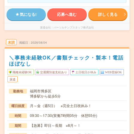
気になる!
応募へ進む
詳しく見る
派遣会社
パーソルテンプスタッフ株式会社
未読
掲載日
2026/08/04
＼事務未経験OK／書類チェック・製本！電話
ほぼなし
職種未経験OK
交通費別途支給あり
土日祝日が休み
WEB登録OK
派遣
福岡市博多区
勤務地
博多駅から徒歩5分
月～金（週5日） ※完全土日祝休み！
曜日頻度
09:30～17:30(実働7時間05分 休憩55分)
時間
【急募】即日～長期 ※8月～！
期間