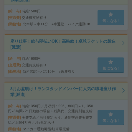
給 与
時給1500円
交通費
交通費支給有り
気になる!
勤務地
北本駅～車11分 ※車通勤・バイク通勤OK
座り仕事！給与即払いOK！高時給！卓球ラケットの製造
[派遣]
給 与
時給1600円
交通費
交通費支給有り
気になる!
勤務地
新所沢駅～バス15分 ※送迎有り
8月お盆明け！ランスタッドメンバーに人気の職場座り作
業[派遣]
給 与
時給1350円／月収例：226、800円＝1、350
円×8時間×21日勤務の場合＋残業代、交通費別途支給
交通費
実費支給／当社規定あり。通勤交通費実費支
気になる!
払／上限4万円／月※規定あり
勤務地
マイカー通勤可能/駐車場完備