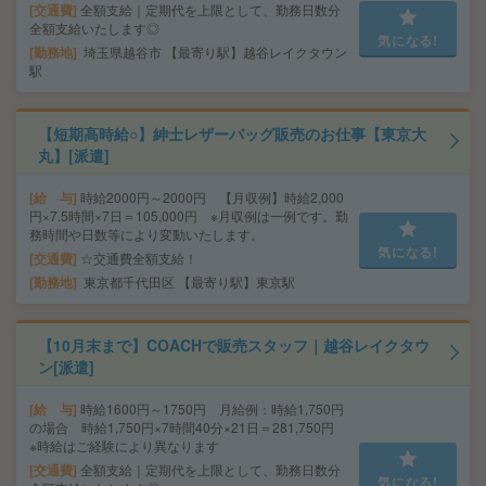
交通費
全額支給｜定期代を上限として、勤務日数分
全額支給いたします◎
気になる!
勤務地
埼玉県越谷市 【最寄り駅】越谷レイクタウン
駅
【短期高時給○】紳士レザーバッグ販売のお仕事【東京大
丸】[派遣]
給 与
時給2000円～2000円 【月収例】時給2,000
円×7.5時間×7日＝105,000円 ※月収例は一例です。勤
務時間や日数等により変動いたします。
気になる!
交通費
☆交通費全額支給！
勤務地
東京都千代田区 【最寄り駅】東京駅
【10月末まで】COACHで販売スタッフ｜越谷レイクタウ
ン[派遣]
給 与
時給1600円～1750円 月給例：時給1,750円
の場合 時給1,750円×7時間40分×21日＝281,750円
※時給はご経験により異なります
交通費
全額支給｜定期代を上限として、勤務日数分
気になる!