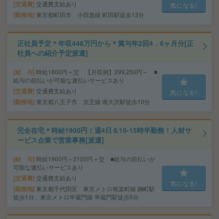
交通費
交通費支給あり
気になる!
勤務地
東京都町田市 小田急線 町田駅徒歩13分
正社員予定＊年収448万円から＊賞与年2回4．6ヶ月分[正
社員への紹介予定派遣]
給 与
時給1800円＋交 【月収例】299,250円～ ■
給与の前払いが可能な速払いサービスあり
交通費
交通費支給あり
気になる!
勤務地
東京都八王子市 京王線 南大沢駅徒歩10分
完全在宅＊時給1900円！週4日＆10-15時半勤務！人材サ
ービス企業で営業事務[派遣]
給 与
時給1900円～2100円＋交 ■給与の前払いが
可能な速払いサービスあり
交通費
交通費支給あり
気になる!
勤務地
東京都千代田区 東京メトロ有楽町線 麹町駅
徒歩1分、東京メトロ半蔵門線 半蔵門駅徒歩5分