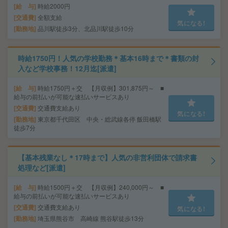
給 与
時給2000円
交通費
全額支給
気になる!
勤務地
品川駅徒歩3分、北品川駅徒歩10分
時給1750円！人気の学校勤務＊基本16時まで＊書類の封
入など学校事務！12月迄[派遣]
給 与
時給1750円＋交 【月収例】301,875円～ ■
給与の前払いが可能な速払いサービスあり
交通費
交通費支給あり
気になる!
勤務地
東京都千代田区 中央・総武線各停 飯田橋駅
徒歩7分
【基本残業なし＊17時まで】人気の非営利団体で請求書
処理など[派遣]
給 与
時給1500円＋交 【月収例】240,000円～ ■
給与の前払いが可能な速払いサービスあり
交通費
交通費支給あり
気になる!
勤務地
埼玉県熊谷市 高崎線 熊谷駅徒歩13分