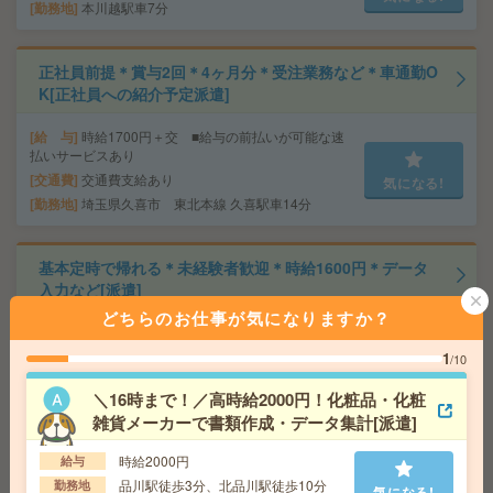
勤務地
本川越駅車7分
正社員前提＊賞与2回＊4ヶ月分＊受注業務など＊車通勤O
K[正社員への紹介予定派遣]
給 与
時給1700円＋交 ■給与の前払いが可能な速
払いサービスあり
交通費
交通費支給あり
気になる!
勤務地
埼玉県久喜市 東北本線 久喜駅車14分
基本定時で帰れる＊未経験者歓迎＊時給1600円＊データ
入力など[派遣]
どちらのお仕事が気になりますか？
給 与
時給1600円＋交 ■給与の前払いが可能な速
払いサービスあり
1
/10
交通費
交通費支給あり
気になる!
＼16時まで！／高時給2000円！化粧品・化粧
勤務地
埼玉県春日部市 東武伊勢崎線 北春日部駅徒
歩10分
雑貨メーカーで書類作成・データ集計[派遣]
時給2000円
給与
＼週3日程度在宅／時給1950円！補助金申請に関する経理
品川駅徒歩3分、北品川駅徒歩10分
勤務地
気になる!