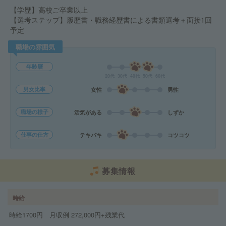
【学歴】高校ご卒業以上
【選考ステップ】履歴書・職務経歴書による書類選考＋面接1回
予定
職場の雰囲気
年齢層
20代
30代
40代
50代
60代
男女比率
女性
男性
職場の様子
活気がある
しずか
仕事の仕方
テキパキ
コツコツ
募集情報
時給
時給1700円 月収例 272,000円+残業代