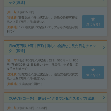
ック[派遣]
給 与
時給1500円
交通費
実費支給／当社規定あり。通勤交通費実費支
払／上限4万円／月※規定あり
気になる!
勤務地
122号線沿いで幅広いエリアからの通勤が便
利です！
月28万円以上可｜夜勤｜難しい会話なし見た目をチェッ
ク！[派遣]
給 与
時給1800円／月収例：283、500円＝1、800
円×7時間30分×21日勤務の場合＋残業代、交通費、深
夜手当別途支給
交通費
実費支給／当社規定あり。通勤交通費実費支
気になる!
払／上限4万円／月※規定あり
勤務地
久喜菖蒲公園近く
COACH(コーチ)｜越谷レイクタウン販売スタッフ[派遣]
給 与
時給1600円～1670円