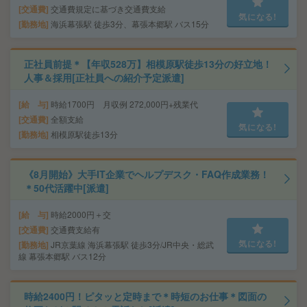
交通費
交通費規定に基づき交通費支給
気になる!
勤務地
海浜幕張駅 徒歩3分、幕張本郷駅 バス15分
正社員前提＊【年収528万】相模原駅徒歩13分の好立地！
人事＆採用[正社員への紹介予定派遣]
給 与
時給1700円 月収例 272,000円+残業代
交通費
全額支給
気になる!
勤務地
相模原駅徒歩13分
《8月開始》大手IT企業でヘルプデスク・FAQ作成業務！
＊50代活躍中[派遣]
給 与
時給2000円＋交
交通費
交通費支給有
気になる!
勤務地
JR京葉線 海浜幕張駅 徒歩3分/JR中央・総武
線 幕張本郷駅 バス12分
時給2400円！ピタッと定時まで＊時短のお仕事＊図面の