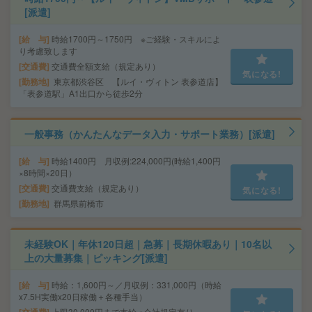
[派遣]
給 与
時給1700円～1750円 ※ご経験・スキルによ
り考慮致します
交通費
交通費全額支給（規定あり）
気になる!
勤務地
東京都渋谷区 【ルイ・ヴィトン 表参道店】
「表参道駅」A1出口から徒歩2分
一般事務（かんたんなデータ入力・サポート業務）[派遣]
給 与
時給1400円 月収例:224,000円(時給1,400円
×8時間×20日）
交通費
交通費支給（規定あり）
気になる!
勤務地
群馬県前橋市
未経験OK｜年休120日超｜急募｜長期休暇あり｜10名以
上の大量募集｜ピッキング[派遣]
給 与
時給：1,600円～／月収例：331,000円（時給
x7.5H実働x20日稼働＋各種手当）
上限30,000円まで支給 ※会社規定有り