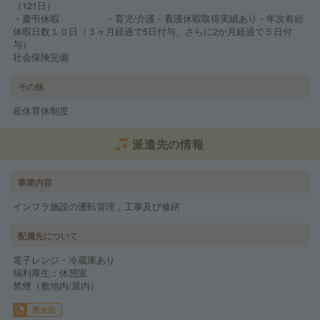
（121日）
・慶弔休暇 ・育児/介護・看護休暇取得実績あり・年次有給
休暇日数１０日（３ヶ月経過で5日付与、さらに2か月経過で５日付
与）
社会保険完備
その他
産休育休制度
派遣先の情報
事業内容
インフラ施設の運転管理，工事及び修繕
配属先について
電子レンジ・冷蔵庫あり
福利厚生：休憩室
禁煙（敷地内/屋内）
男女比