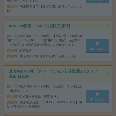
全額支給いたします◎
勤務地
埼玉県越谷市 【最寄り駅】越谷レイクタウン
駅
9/16～29限定｜ヘルノ短期販売[派遣]
給 与
時給1500円～1540円 【月収例】1540円×8
時間×10日＝128,000円（期間中10日想定）＋残業代
（１分単位）※時給設定は経験により異なります。
気になる!
交通費
全額支給
勤務地
東京都新宿区 【最寄り駅】新宿三丁目駅
最高時給1700円【ヘリーハンセン】英語通訳スタッフ
原宿店[派遣]
給 与
時給1550円～1700円 ※ご経験・スキルによ
り考慮致します
交通費
交通費全額支給（規定あり）
気になる!
勤務地
東京都渋谷区 【HELLY HANSEN 原宿】明
治神宮前駅から徒歩5分