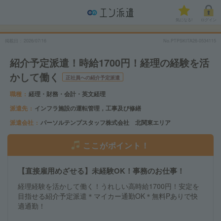
気になる!
ログイン
掲載日
2026/07/16
No.PTPSKITA26-0534115
紹介予定派遣！時給1700円！経理の経験を活
かして働く
正社員への紹介予定派遣
職種
経理・財務・会計・英文経理
派遣先
インフラ施設の運転管理，工事及び修繕
派遣会社
パーソルテンプスタッフ株式会社 北関東エリア
ここがポイント！
【直接雇用めざせる】未経験OK！事務のお仕事！
経理経験を活かして働く！うれしい高時給1700円！安定を
目指せる紹介予定派遣＊マイカー通勤OK＊無料Pありで快
適通勤！