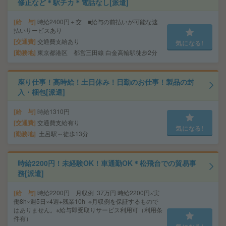
修正など＊駅チカ＊電話なし[派遣]
給 与
時給2400円＋交 ■給与の前払いが可能な速
払いサービスあり
交通費
交通費支給あり
気になる!
勤務地
東京都港区 都営三田線 白金高輪駅徒歩2分
座り仕事！高時給！土日休み！日勤のお仕事！製品の封
入・梱包[派遣]
給 与
時給1310円
交通費
交通費支給有り
気になる!
勤務地
土呂駅～徒歩13分
時給2200円！未経験OK！車通勤OK＊松飛台での貿易事
務[派遣]
給 与
時給2200円 月収例 37万円 時給2200円×実
働8h×週5日×4週+残業10h ※月収例を保証するもので
はありません。※給与即受取りサービス利用可（利用条
件有）