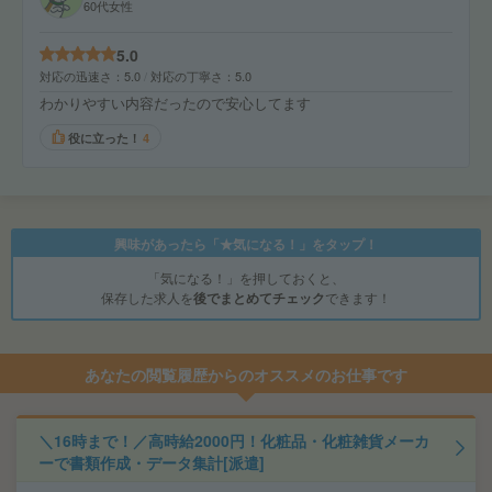
60代女性
5.0
対応の迅速さ
5.0
対応の丁寧さ
5.0
わかりやすい内容だったので安心してます
役に立った！
4
興味があったら「★気になる！」をタップ！
「気になる！」を押しておくと、
保存した求人を
後でまとめてチェック
できます！
あなたの閲覧履歴からのオススメのお仕事です
＼16時まで！／高時給2000円！化粧品・化粧雑貨メーカ
ーで書類作成・データ集計[派遣]