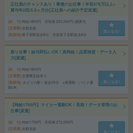
正社員のチャンスあり！事務のお仕事！年収578万以上×
賞与年2回/5.5ヶ月分[正社員への紹介予定派遣]
給 与
時給1800円 月収例 252,000円+残業代
交通費
全額支給
気になる!
勤務地
新子安駅徒歩8分、京急新子安駅徒歩8分
座り仕事！給与即払いOK！高時給！品質検査・データ入
力[派遣]
給 与
時給1800円
交通費
交通費支給有り
気になる!
勤務地
みどりの駅～徒歩20分 ※車通勤・バイク通
勤OK
【時給1700円】マイカー通勤OK！長期！データ管理のお
仕事[派遣]
給 与
時給1700円 月収例 272,000円
交通費
全額支給
気になる!