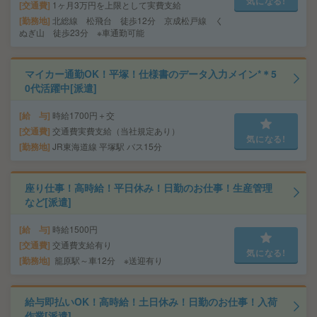
気になる!
交通費
1ヶ月3万円を上限として実費支給
勤務地
北総線 松飛台 徒歩12分 京成松戸線 く
ぬぎ山 徒歩23分 ※車通勤可能
マイカー通勤OK！平塚！仕様書のデータ入力メイン*＊5
0代活躍中[派遣]
給 与
時給1700円＋交
交通費
交通費実費支給（当社規定あり）
気になる!
勤務地
JR東海道線 平塚駅 バス15分
座り仕事！高時給！平日休み！日勤のお仕事！生産管理
など[派遣]
給 与
時給1500円
交通費
交通費支給有り
気になる!
勤務地
籠原駅～車12分 ※送迎有り
給与即払いOK！高時給！土日休み！日勤のお仕事！入荷
作業[派遣]