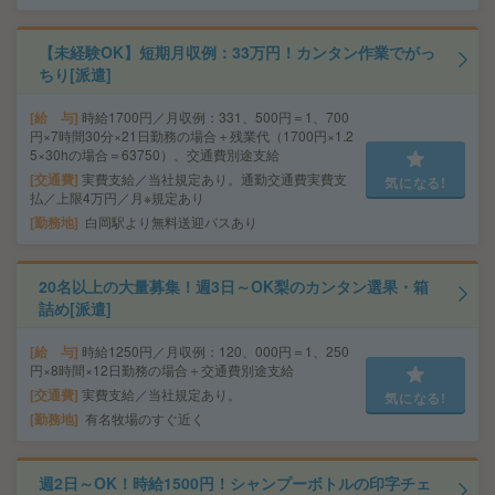
【未経験OK】短期月収例：33万円！カンタン作業でがっ
ちり[派遣]
給 与
時給1700円／月収例：331、500円＝1、700
円×7時間30分×21日勤務の場合＋残業代（1700円×1.2
5×30hの場合＝63750）、交通費別途支給
交通費
実費支給／当社規定あり。通勤交通費実費支
気になる!
払／上限4万円／月※規定あり
勤務地
白岡駅より無料送迎バスあり
20名以上の大量募集！週3日～OK梨のカンタン選果・箱
詰め[派遣]
給 与
時給1250円／月収例：120、000円＝1、250
円×8時間×12日勤務の場合＋交通費別途支給
交通費
実費支給／当社規定あり。
気になる!
勤務地
有名牧場のすぐ近く
週2日～OK！時給1500円！シャンプーボトルの印字チェ