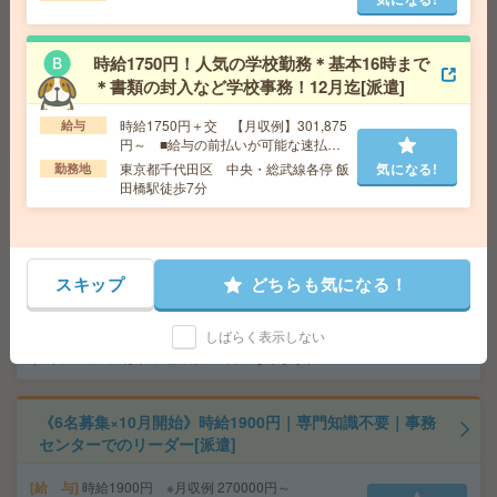
業務など[派遣]
給 与
時給1950円＋交 【月収例】324,187円～ ■
時給1750円！人気の学校勤務＊基本16時まで
給与の前払いが可能な速払いサービスあり
＊書類の封入など学校事務！12月迄[派遣]
交通費
交通費支給あり
気になる!
勤務地
神奈川県藤沢市 東海道本線（東日本） 藤沢
時給1750円＋交 【月収例】301,875
給与
駅バス10分、横須賀線 大船駅バス15分
円～ ■給与の前払いが可能な速払い
サービスあり
東京都千代田区 中央・総武線各停 飯
気になる!
勤務地
田橋駅徒歩7分
【12月】食堂あり！長期！総務系サポート事務のお仕
事！残業なし[派遣]
給 与
時給1550円 月収例 242,730円
スキップ
どちらも気になる！
交通費
全額支給
勤務地
北坂戸駅徒歩20分、坂戸駅車9分 ※北坂戸駅
気になる!
しばらく表示しない
から無料でタクシー送迎あり！ ＊場所坂戸市片柳で
す（車通勤の際は駐車場月額500円になります）
《6名募集×10月開始》時給1900円｜専門知識不要｜事務
センターでのリーダー[派遣]
給 与
時給1900円 ※月収例 270000円～