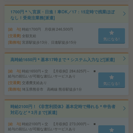
1700円＊＼宮原・日進！車OK／17：15定時で残業ほぼ
なし！受発注業務[派遣]
給 与
時給1700円 月収例 246,500円
交通費
全額支給
気になる!
勤務地
宮原駅徒歩13分、日進駅徒歩15分
高時給1650円＊基本17時まで＊システム入力など[派遣]
給 与
時給1650円＋交 【月収例】284,625円～ ■
給与の前払いが可能な速払いサービスあり
交通費
交通費支給あり
気になる!
勤務地
埼玉県熊谷市 高崎線 熊谷駅徒歩1分
時給2100円！《非営利団体》基本定時で帰れる＊申告者
対応など＊3月まで[派遣]
給 与
時給2100円＋交 【月収例】273,000円～ ■
給与の前払いが可能な速払いサービスあり