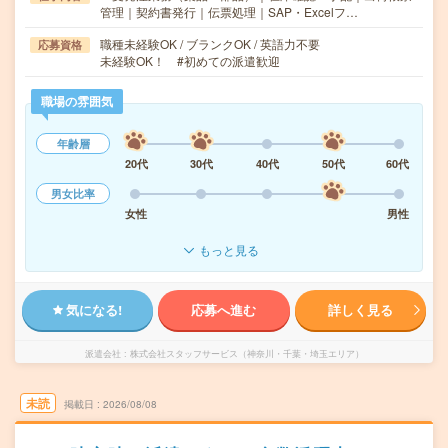
管理｜契約書発行｜伝票処理｜SAP・Excelフ…
職種未経験OK / ブランクOK / 英語力不要
応募資格
未経験OK！ #初めての派遣歓迎
職場の雰囲気
年齢層
20代
30代
40代
50代
60代
男女比率
女性
男性
もっと見る
気になる!
応募へ進む
詳しく見る
派遣会社
株式会社スタッフサービス（神奈川・千葉・埼玉エリア）
未読
掲載日
2026/08/08