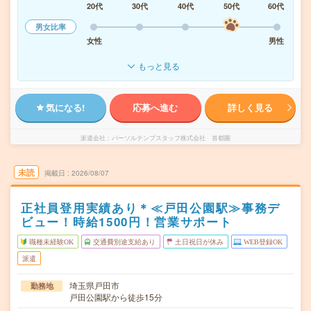
20代
30代
40代
50代
60代
男女比率
女性
男性
もっと見る
気になる!
応募へ進む
詳しく見る
派遣会社
パーソルテンプスタッフ株式会社 首都圏
未読
掲載日
2026/08/07
正社員登用実績あり＊≪戸田公園駅≫事務デ
ビュー！時給1500円！営業サポート
職種未経験OK
交通費別途支給あり
土日祝日が休み
WEB登録OK
派遣
埼玉県戸田市
勤務地
戸田公園駅から徒歩15分