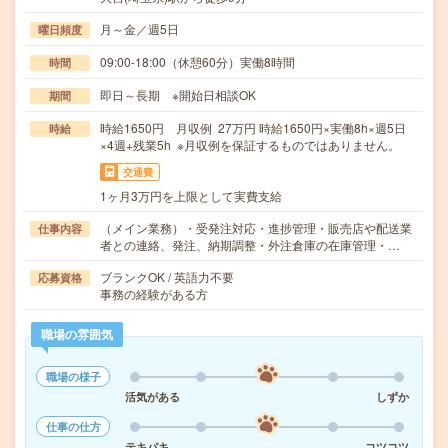
月～金／週5日
曜日頻度
09:00-18:00（休憩60分）実働8時間
時間
即日～長期 ※開始日相談OK
期間
時給1650円 月収例 27万円 時給1650円×実働8h×週5日
時給
×4週+残業5h ※月収例を保証するものではありません。
交通費
1ヶ月3万円を上限として実費支給
（メイン業務）・受発注対応・進捗管理・販売店や配送業
仕事内容
者との連絡、発注、納期調整・外注倉庫の在庫管理・…
ブランクOK / 英語力不要
応募資格
事務の経験がある方
職場の雰囲気
職場の様子
活気がある
しずか
仕事の仕方
テキパキ
コツコツ