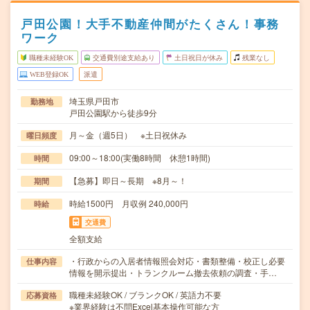
戸田公園！大手不動産仲間がたくさん！事務
ワーク
職種未経験OK
交通費別途支給あり
土日祝日が休み
残業なし
WEB登録OK
派遣
埼玉県戸田市
勤務地
戸田公園駅から徒歩9分
月～金（週5日） ※土日祝休み
曜日頻度
09:00～18:00(実働8時間 休憩1時間)
時間
【急募】即日～長期 ※8月～！
期間
時給1500円 月収例 240,000円
時給
交通費
全額支給
・行政からの入居者情報照会対応・書類整備・校正し必要
仕事内容
情報を開示提出・トランクルーム撤去依頼の調査・手…
職種未経験OK / ブランクOK / 英語力不要
応募資格
※業界経験は不問Excel基本操作可能な方