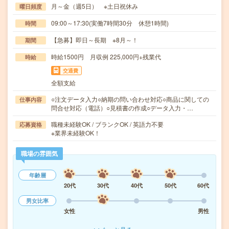
月～金（週5日） ※土日祝休み
曜日頻度
09:00～17:30(実働7時間30分 休憩1時間)
時間
【急募】即日～長期 ※8月～！
期間
時給1500円 月収例 225,000円+残業代
時給
交通費
全額支給
○注文データ入力○納期の問い合わせ対応○商品に関しての
仕事内容
問合せ対応（電話）○見積書の作成○データ入力・…
職種未経験OK / ブランクOK / 英語力不要
応募資格
※業界未経験OK！
職場の雰囲気
年齢層
20代
30代
40代
50代
60代
男女比率
女性
男性