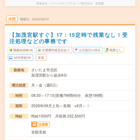
派遣会社
パーソルテンプスタッフ株式会社 首都圏
未読
掲載日
2026/08/07
【加茂宮駅すぐ】17：15定時で残業なし！受
注処理などの事務です
職種未経験OK
交通費別途支給あり
土日祝日が休み
残業なし
WEB登録OK
派遣
さいたま市北区
勤務地
加茂宮駅から徒歩6分
月～金（週5日）
曜日頻度
08:30～17:15(実働7時間45分 休憩1時間)
時間
2026年09月上旬～長期 ※9月～！
期間
時給1500円 月収例 232,500円
時給
交通費
全額支給