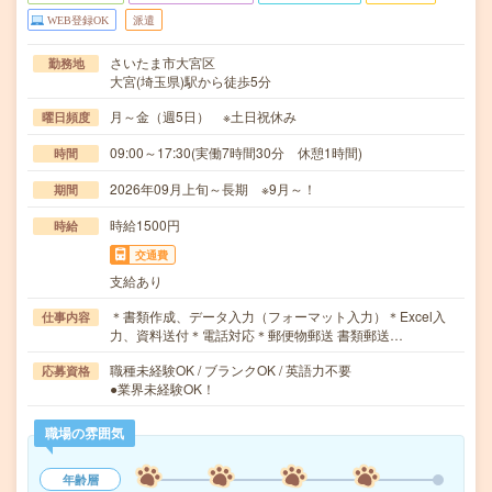
WEB登録OK
派遣
さいたま市大宮区
勤務地
大宮(埼玉県)駅から徒歩5分
月～金（週5日） ※土日祝休み
曜日頻度
09:00～17:30(実働7時間30分 休憩1時間)
時間
2026年09月上旬～長期 ※9月～！
期間
時給1500円
時給
交通費
支給あり
＊書類作成、データ入力（フォーマット入力）＊Excel入
仕事内容
力、資料送付＊電話対応＊郵便物郵送 書類郵送…
職種未経験OK / ブランクOK / 英語力不要
応募資格
●業界未経験OK！
職場の雰囲気
年齢層