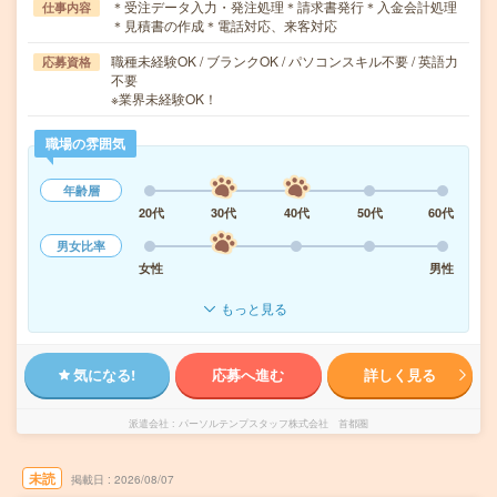
＊受注データ入力・発注処理＊請求書発行＊入金会計処理
仕事内容
＊見積書の作成＊電話対応、来客対応
職種未経験OK / ブランクOK / パソコンスキル不要 / 英語力
応募資格
不要
※業界未経験OK！
職場の雰囲気
年齢層
20代
30代
40代
50代
60代
男女比率
女性
男性
もっと見る
気になる!
応募へ進む
詳しく見る
派遣会社
パーソルテンプスタッフ株式会社 首都圏
未読
掲載日
2026/08/07