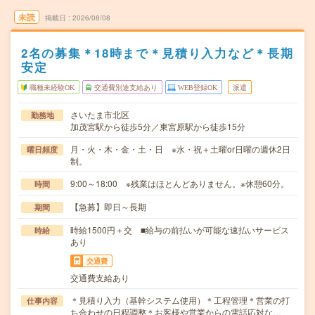
未読
掲載日
2026/08/08
2名の募集＊18時まで＊見積り入力など＊長期
安定
職種未経験OK
交通費別途支給あり
WEB登録OK
派遣
さいたま市北区
勤務地
加茂宮駅から徒歩5分／東宮原駅から徒歩15分
月・火・木・金・土・日 ※水・祝＋土曜or日曜の週休2日
曜日頻度
制。
9:00～18:00 ※残業はほとんどありません。※休憩60分。
時間
【急募】即日～長期
期間
時給1500円＋交 ■給与の前払いが可能な速払いサービス
時給
あり
交通費
交通費支給あり
＊見積り入力（基幹システム使用）＊工程管理＊営業の打
仕事内容
ち合わせの日程調整＊お客様や営業からの電話応対な…