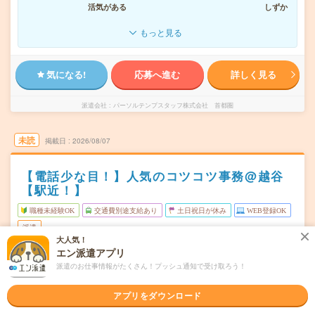
活気がある
しずか
もっと見る
気になる!
応募へ進む
詳しく見る
派遣会社
パーソルテンプスタッフ株式会社 首都圏
未読
掲載日
2026/08/07
【電話少な目！】人気のコツコツ事務@越谷
【駅近！】
職種未経験OK
交通費別途支給あり
土日祝日が休み
WEB登録OK
派遣
大人気！
エン派遣アプリ
埼玉県越谷市
勤務地
新越谷駅から徒歩7分／南越谷駅から徒歩7分
派遣のお仕事情報がたくさん！プッシュ通知で受け取ろう！
月～金（週5日） ※土日はお休みです（会社カレンダーで
曜日頻度
アプリをダウンロード
祝日出勤日ありますがお休み相談可◎）