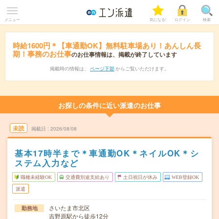
メニュー
気になる!
ログイン
検索
時給1600円＊【車通勤OK】無料駐車場あり！あんしん長
期！事務のお仕事
のお仕事情報は、掲載が終了しています
掲載時の情報は、
ページ下部
からご覧いただけます。
お探しの条件に近い派遣のお仕事
未読
掲載日
2026/08/08
基本17時半まで＊車通勤OK＊ネイルOK＊シ
ステム入力など
職種未経験OK
交通費別途支給あり
土日祝日が休み
WEB登録OK
派遣
さいたま市北区
勤務地
吉野原駅から徒歩12分