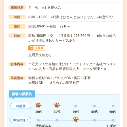
月～金 ※土日祝休み
曜日頻度
8:30～17:30 ※残業はほとんどありません。※休憩60分。
時間
2026/09/01～長期 ※9月～！
期間
時給1500円＋交 【月収例】258,750円～ ■給与の前払
時給
いが可能な速払いサービスあり
交通費
交通費支給あり
＊注文FAXの書類の仕分け＊ファイリング＊当社のシステ
仕事内容
ムへの入力＊商品在庫管理表入力・データ管理＊来…
職種未経験OK / ブランクOK / 英語力不要
応募資格
未経験OK！ #初めての派遣歓迎
職場の雰囲気
年齢層
20代
30代
40代
50代
60代
職場の様子
活気がある
しずか