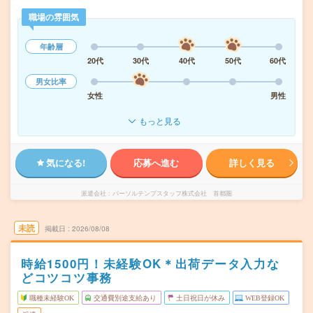
職場の雰囲気
年齢層
20代
30代
40代
50代
60代
男女比率
女性
男性
もっと見る
気になる!
応募へ進む
詳しく見る
派遣会社
パーソルテンプスタッフ株式会社 首都圏
未読
掲載日
2026/08/08
時給1500円！未経験OK＊出荷データ入力な
どコツコツ事務
職種未経験OK
交通費別途支給あり
土日祝日が休み
WEB登録OK