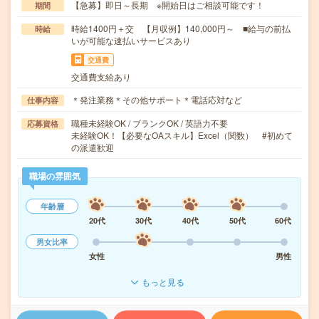
【急募】即日～長期 ※開始日はご相談可能です！
期間
時給1400円＋交 【月収例】140,000円～ ■給与の前払
時給
いが可能な速払いサービスあり
交通費
交通費支給あり
＊発注業務＊その他サポート＊電話応対など
仕事内容
職種未経験OK / ブランクOK / 英語力不要
応募資格
未経験OK！【必要なOAスキル】Excel（関数） #初めて
の派遣歓迎
職場の雰囲気
年齢層
20代
30代
40代
50代
60代
男女比率
女性
男性
もっと見る