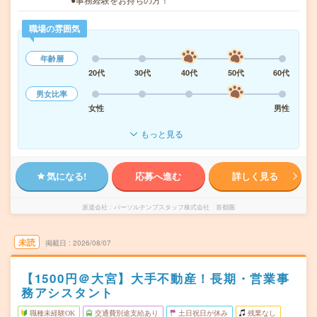
職場の雰囲気
年齢層
20代
30代
40代
50代
60代
男女比率
女性
男性
もっと見る
気になる!
応募へ進む
詳しく見る
派遣会社
パーソルテンプスタッフ株式会社 首都圏
未読
掲載日
2026/08/07
【1500円＠大宮】大手不動産！長期・営業事
務アシスタント
職種未経験OK
交通費別途支給あり
土日祝日が休み
残業なし