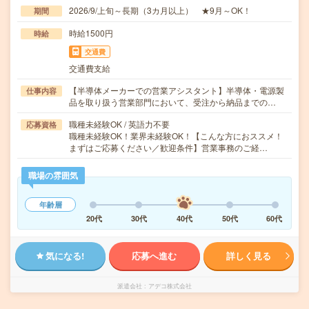
2026/9/上旬～長期（3カ月以上） ★9月～OK！
期間
時給1500円
時給
交通費
交通費支給
【半導体メーカーでの営業アシスタント】半導体・電源製
仕事内容
品を取り扱う営業部門において、受注から納品までの…
職種未経験OK / 英語力不要
応募資格
職種未経験OK！業界未経験OK！【こんな方におススメ！
まずはご応募ください／歓迎条件】営業事務のご経…
職場の雰囲気
年齢層
20代
30代
40代
50代
60代
気になる!
応募へ進む
詳しく見る
派遣会社
アデコ株式会社