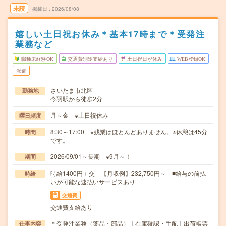
未読
掲載日
2026/08/08
嬉しい土日祝お休み＊基本17時まで＊受発注
業務など
職種未経験OK
交通費別途支給あり
土日祝日が休み
WEB登録OK
派遣
さいたま市北区
勤務地
今羽駅から徒歩2分
月～金 ※土日祝休み
曜日頻度
8:30～17:00 ※残業はほとんどありません。※休憩は45分
時間
です。
2026/09/01～長期 ※9月～！
期間
時給1400円＋交 【月収例】232,750円～ ■給与の前払
時給
いが可能な速払いサービスあり
交通費
交通費支給あり
＊受発注業務（薬品・部品）｜在庫確認・手配｜出荷帳票
仕事内容