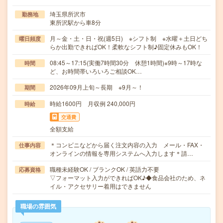
埼玉県所沢市
勤務地
東所沢駅から車8分
月～金・土・日・祝(週5日) ※シフト制 ※水曜＋土日どち
曜日頻度
らか出勤できればOK！柔軟なシフト制♪固定休みもOK！
08:45～17:15(実働7時間30分 休憩1時間)※9時～17時な
時間
ど、お時間帯いろいろご相談OK…
2026年09月上旬～長期 ※9月～！
期間
時給1600円 月収例 240,000円
時給
交通費
全額支給
＊コンビニなどから届く注文内容の入力 メール・FAX・
仕事内容
オンラインの情報を専用システムへ入力します＊請…
職種未経験OK / ブランクOK / 英語力不要
応募資格
▽フォーマット入力ができればOK♪◆食品会社のため、ネ
イル・アクセサリー着用はできません
職場の雰囲気