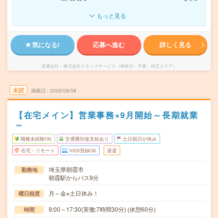
もっと見る
気になる!
応募へ進む
詳しく見る
派遣会社
株式会社スタッフサービス（神奈川・千葉・埼玉エリア）
未読
掲載日
2026/08/08
【在宅メイン】営業事務×9月開始～長期就業
～
職種未経験OK
交通費別途支給あり
土日祝日が休み
在宅・リモート
WEB登録OK
派遣
埼玉県朝霞市
勤務地
朝霞駅からバス9分
月～金※土日休み！
曜日頻度
9:00～17:30(実働:7時間30分) (休憩60分)
時間