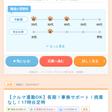
職場の雰囲気
年齢層
20代
30代
40代
50代
60代
男女比率
女性
男性
もっと見る
気になる!
応募へ進む
詳しく見る
派遣会社
パーソルテンプスタッフ株式会社 首都圏
未読
掲載日
2026/08/07
【クルマ通勤OK】長期！事務サポート！残業
なし！17時台定時
職種未経験OK
交通費別途支給あり
WEB登録OK
派遣