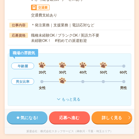
交通費
交通費支給あり
＊発注業務｜支援業務｜電話応対など
仕事内容
職種未経験OK / ブランクOK / 英語力不要
応募資格
未経験OK！ #初めての派遣歓迎
職場の雰囲気
年齢層
20代
30代
40代
50代
60代
男女比率
女性
男性
もっと見る
気になる!
応募へ進む
詳しく見る
派遣会社
株式会社スタッフサービス（神奈川・千葉・埼玉エリア）