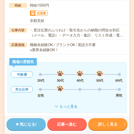
時給1550円
時給
交通費
全額支給
・受注伝票のふりわけ・取引先からの納期の問合せ対応
仕事内容
（メール、電話）・データ入力・集計、リスト作成・電…
職種未経験OK / ブランクOK / 英語力不要
応募資格
※業界未経験OK！
職場の雰囲気
年齢層
20代
30代
40代
50代
60代
男女比率
女性
男性
もっと見る
気になる!
応募へ進む
詳しく見る