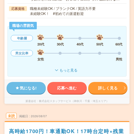
職種未経験OK / ブランクOK / 英語力不要
応募資格
未経験OK！ #初めての派遣歓迎
職場の雰囲気
年齢層
20代
30代
40代
50代
60代
男女比率
女性
男性
もっと見る
気になる!
応募へ進む
詳しく見る
派遣会社
株式会社スタッフサービス（神奈川・千葉・埼玉エリア）
未読
掲載日
2026/08/07
高時給1700円！車通勤OK！17時台定時×残業