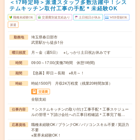
＜17時定時＞派遣スタッフ多数活躍中！シス
テムキッチン取付工事の手配＊未経験OK
職種未経験OK
交通費別途支給あり
土日祝日が休み
WEB登録OK
派遣
埼玉県春日部市
勤務地
武里駅から徒歩1分
月～金（週5日） ※しっかり土日祝お休みです
曜日頻度
09:00～17:00(実働7時間 休憩1時間)
時間
【急募】即日～長期 ※8月～！
期間
時給1500円 月収24万程度（残業20時間加算）
時給
交通費
全額支給
＊システムキッチンの取り付け工事手配＊工事スケジュー
仕事内容
ルの管理＊下請け会社への工事日程確認＊工事完了報…
職種未経験OK / ブランクOK / パソコンスキル不要 / 英語力
応募資格
不要
※業界未経験OK！