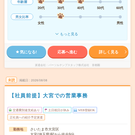
年齢層
20代
30代
40代
50代
60代
男女比率
女性
男性
もっと見る
気になる!
応募へ進む
詳しく見る
派遣会社
パーソルテンプスタッフ株式会社 首都圏
未読
掲載日
2026/08/08
【社員前提】大宮での営業事務
交通費別途支給あり
土日祝日が休み
WEB登録OK
正社員への紹介予定派遣
さいたま市大宮区
勤務地
大宮(埼玉県)駅から徒歩9分