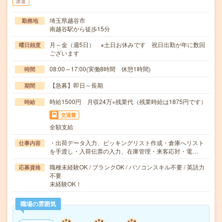
派遣
埼玉県越谷市
勤務地
南越谷駅から徒歩15分
月～金（週5日） ※土日お休みです 祝日出勤が年に数回
曜日頻度
ございます
08:00～17:00(実働8時間 休憩1時間)
時間
【急募】即日～長期
期間
時給1500円 月収24万+残業代（残業時給は1875円です）
時給
交通費
全額支給
・出荷データ入力、ピッキングリスト作成・倉庫へリスト
仕事内容
を手渡し・入荷伝票の入力、在庫管理・来客応対・電…
職種未経験OK / ブランクOK / パソコンスキル不要 / 英語力
応募資格
不要
未経験OK！
職場の雰囲気