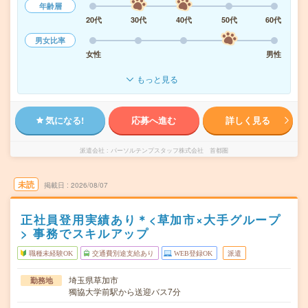
年齢層
20代
30代
40代
50代
60代
男女比率
女性
男性
もっと見る
気になる!
応募へ進む
詳しく見る
派遣会社
パーソルテンプスタッフ株式会社 首都圏
未読
掲載日
2026/08/07
正社員登用実績あり＊<草加市×大手グループ
> 事務でスキルアップ
職種未経験OK
交通費別途支給あり
WEB登録OK
派遣
埼玉県草加市
勤務地
獨協大学前駅から送迎バス7分