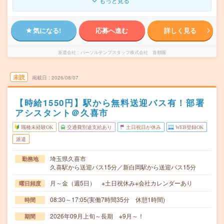
もっと見る
気になる!
応募へ進む
詳しく見る
派遣会社
パーソルテンプスタッフ株式会社 首都圏
未読
掲載日
2026/08/07
【時給1550円】駅から無料送迎バス有！部署
アシスタント＠久喜市
職種未経験OK
交通費別途支給あり
土日祝日が休み
WEB登録OK
派遣
埼玉県久喜市
勤務地
久喜駅から送迎バス15分／新白岡駅から送迎バス15分
月～金（週5日） ※土日祝休み※会社カレンダーあり
曜日頻度
08:30～17:05(実働7時間35分 休憩1時間)
時間
2026年09月上旬～長期 ※9月～！
期間