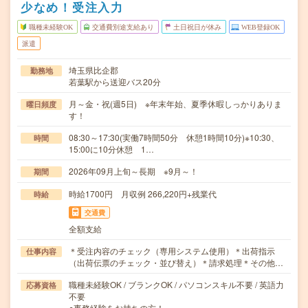
少なめ！受注入力
職種未経験OK
交通費別途支給あり
土日祝日が休み
WEB登録OK
派遣
埼玉県比企郡
勤務地
若葉駅から送迎バス20分
月～金・祝(週5日) ※年末年始、夏季休暇しっかりありま
曜日頻度
す！
08:30～17:30(実働7時間50分 休憩1時間10分)※10:30、
時間
15:00に10分休憩 1…
2026年09月上旬～長期 ※9月～！
期間
時給1700円 月収例 266,220円+残業代
時給
交通費
全額支給
＊受注内容のチェック（専用システム使用）＊出荷指示
仕事内容
（出荷伝票のチェック・並び替え）＊請求処理＊その他…
職種未経験OK / ブランクOK / パソコンスキル不要 / 英語力
応募資格
不要
●事務経験をお持ちの方！