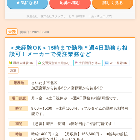
気になる!
応募へ進む
詳しく見る
派遣会社
株式会社スタッフサービス（神奈川・千葉・埼玉エリア）
未読
掲載日
2026/08/08
＜未経験OK＞15時まで勤務＊週4日勤務も相
談可！メーカーで発注業務など
職種未経験OK
交通費別途支給あり
土日祝日が休み
WEB登録OK
派遣
さいたま市北区
勤務地
加茂宮駅から徒歩6分／宮原駅から徒歩9分
月～金 ※土日祝休み ※週4日勤務も相談可能です。
曜日頻度
9:00～15:00 ※休憩は60分。※フルタイムの勤務も相談可
時間
能です。
【急募】即日～長期 ※開始日はご相談可能です！
期間
時給1400円＋交 【月収例】166,600円～ ■給与の前払
時給
いが可能な速払いサービスあり