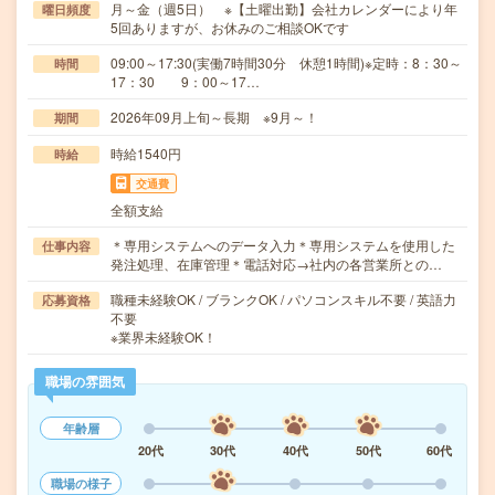
月～金（週5日） ※【土曜出勤】会社カレンダーにより年
曜日頻度
5回ありますが、お休みのご相談OKです
09:00～17:30(実働7時間30分 休憩1時間)※定時：8：30～
時間
17：30 9：00～17…
2026年09月上旬～長期 ※9月～！
期間
時給1540円
時給
交通費
全額支給
＊専用システムへのデータ入力＊専用システムを使用した
仕事内容
発注処理、在庫管理＊電話対応→社内の各営業所との…
職種未経験OK / ブランクOK / パソコンスキル不要 / 英語力
応募資格
不要
※業界未経験OK！
職場の雰囲気
年齢層
20代
30代
40代
50代
60代
職場の様子