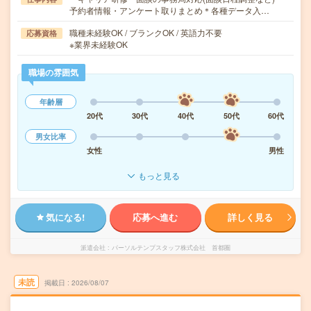
予約者情報・アンケート取りまとめ＊各種データ入…
職種未経験OK / ブランクOK / 英語力不要
応募資格
※業界未経験OK
職場の雰囲気
年齢層
20代
30代
40代
50代
60代
男女比率
女性
男性
もっと見る
気になる!
応募へ進む
詳しく見る
派遣会社
パーソルテンプスタッフ株式会社 首都圏
未読
掲載日
2026/08/07