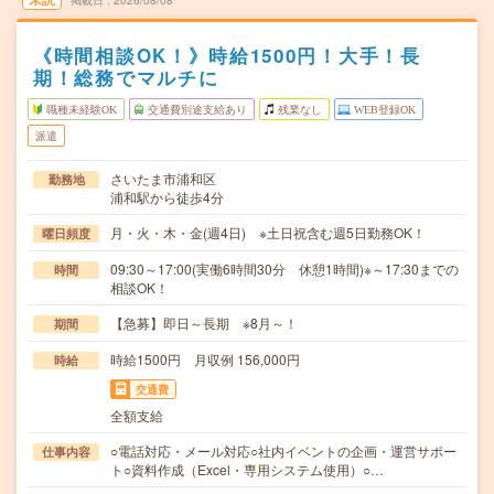
掲載日
2026/08/08
《時間相談OK！》時給1500円！大手！長
期！総務でマルチに
職種未経験OK
交通費別途支給あり
残業なし
WEB登録OK
派遣
さいたま市浦和区
勤務地
浦和駅から徒歩4分
月・火・木・金(週4日) ※土日祝含む週5日勤務OK！
曜日頻度
09:30～17:00(実働6時間30分 休憩1時間)※～17:30までの
時間
相談OK！
【急募】即日～長期 ※8月～！
期間
時給1500円 月収例 156,000円
時給
交通費
全額支給
○電話対応・メール対応○社内イベントの企画・運営サポー
仕事内容
ト○資料作成（Excel・専用システム使用）○…