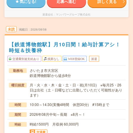
気になる!
応募へ進む
詳しく見る
派遣会社
マンパワーグループ株式会社
未読
掲載日
2026/08/08
【鉄道博物館駅】月10日間！給与計算アシ！
時短＆扶養枠
交通費別途支給あり
残業なし
WEB登録OK
派遣
さいたま市大宮区
勤務地
鉄道博物館駅から徒歩8分
月・火・水・木・金・土・日・祝(月10日) ※毎月25・26
曜日頻度
日は出社（土・日曜などに出勤していただく可能性があり
ます）
10:00～14:30(実働4時間 休憩30分) #15時まで
時間
2026年08月中旬～長期 ※8月～！
期間
時給1500円 月収例 60,000円
時給
交通費