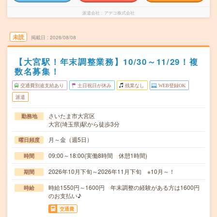
派遣会社
アデコ株式会社
未読
掲載日
2026/08/08
【大宮駅！年末調整業務】10/30～11/29！複
数名募集！
交通費別途支給あり
土日祝日が休み
残業なし
WEB登録OK
派遣
さいたま市大宮区
勤務地
大宮(埼玉県)駅から徒歩3分
月～金（週5日）
曜日頻度
09:00～18:00(実働8時間 休憩1時間)
時間
2026年10月下旬～2026年11月下旬 ※10月～！
期間
時給1550円～1600円 年末調整の経験がある方は1600円
時給
のお支払い♪
交通費