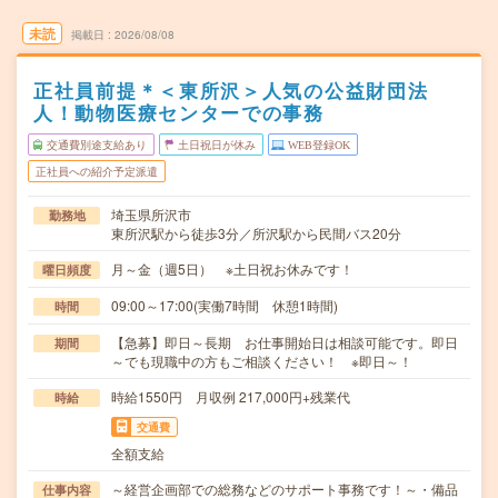
未読
掲載日
2026/08/08
正社員前提＊＜東所沢＞人気の公益財団法
人！動物医療センターでの事務
交通費別途支給あり
土日祝日が休み
WEB登録OK
正社員への紹介予定派遣
埼玉県所沢市
勤務地
東所沢駅から徒歩3分／所沢駅から民間バス20分
月～金（週5日） ※土日祝お休みです！
曜日頻度
09:00～17:00(実働7時間 休憩1時間)
時間
【急募】即日～長期 お仕事開始日は相談可能です。即日
期間
～でも現職中の方もご相談ください！ ※即日～！
時給1550円 月収例 217,000円+残業代
時給
交通費
全額支給
～経営企画部での総務などのサポート事務です！～・備品
仕事内容