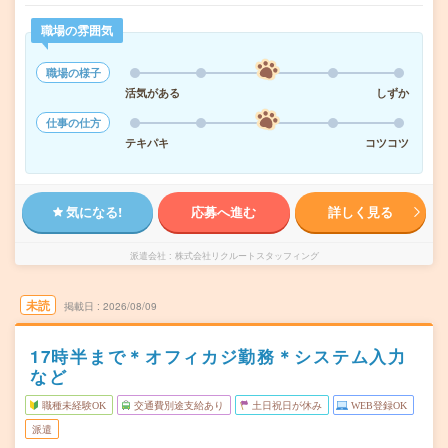
職場の雰囲気
職場の様子
活気がある
しずか
仕事の仕方
テキパキ
コツコツ
気になる!
応募へ進む
詳しく見る
派遣会社
株式会社リクルートスタッフィング
未読
掲載日
2026/08/09
17時半まで＊オフィカジ勤務＊システム入力
など
職種未経験OK
交通費別途支給あり
土日祝日が休み
WEB登録OK
派遣