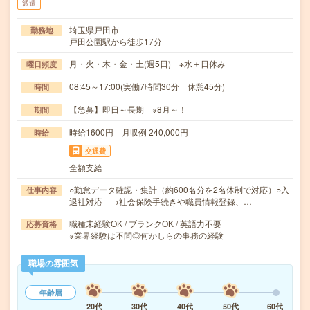
派遣
埼玉県戸田市
勤務地
戸田公園駅から徒歩17分
月・火・木・金・土(週5日) ※水＋日休み
曜日頻度
08:45～17:00(実働7時間30分 休憩45分)
時間
【急募】即日～長期 ※8月～！
期間
時給1600円 月収例 240,000円
時給
交通費
全額支給
○勤怠データ確認・集計（約600名分を2名体制で対応）○入
仕事内容
退社対応 →社会保険手続きや職員情報登録、…
職種未経験OK / ブランクOK / 英語力不要
応募資格
※業界経験は不問◎何かしらの事務の経験
職場の雰囲気
年齢層
20代
30代
40代
50代
60代