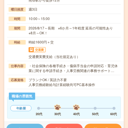
週3日
曜日頻度
10:00～15:00
時間
2026/8/17～長期 ※6か月～1年程度 延長の可能性あり
期間
※8月～OK！
時給1600円＋交
時給
交通費
交通費実費支給（当社規定あり）
・社会保険の各種手続き・傷病手当金の申請対応・育児休
仕事内容
業に関する申請手続き・人事労務関連の事務サポート…
ブランクOK / 英語力不要
応募資格
人事労務経験給与計算経験尚可PC基本操作
職場の雰囲気
年齢層
20代
30代
40代
50代
60代