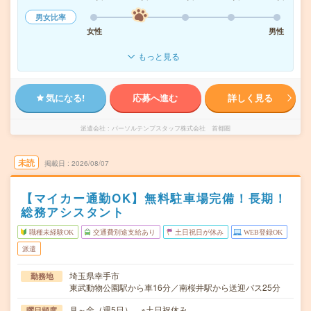
男女比率
女性
男性
もっと見る
気になる!
応募へ進む
詳しく見る
派遣会社
パーソルテンプスタッフ株式会社 首都圏
未読
掲載日
2026/08/07
【マイカー通勤OK】無料駐車場完備！長期！
総務アシスタント
職種未経験OK
交通費別途支給あり
土日祝日が休み
WEB登録OK
派遣
埼玉県幸手市
勤務地
東武動物公園駅から車16分／南桜井駅から送迎バス25分
月～金（週5日） ※土日祝休み
曜日頻度