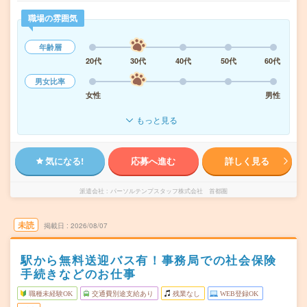
職場の雰囲気
年齢層
20代
30代
40代
50代
60代
男女比率
女性
男性
もっと見る
気になる!
応募へ進む
詳しく見る
派遣会社
パーソルテンプスタッフ株式会社 首都圏
未読
掲載日
2026/08/07
駅から無料送迎バス有！事務局での社会保険
手続きなどのお仕事
職種未経験OK
交通費別途支給あり
残業なし
WEB登録OK