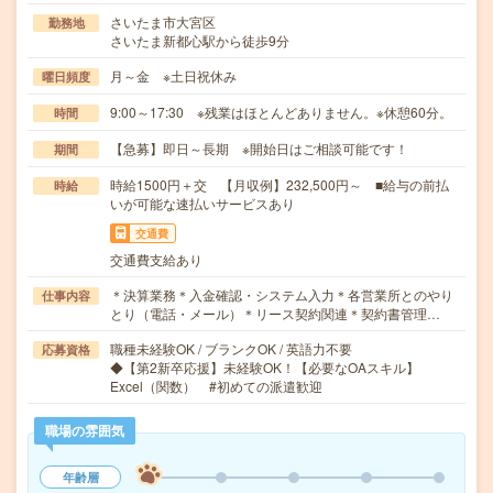
さいたま市大宮区
勤務地
さいたま新都心駅から徒歩9分
月～金 ※土日祝休み
曜日頻度
9:00～17:30 ※残業はほとんどありません。※休憩60分。
時間
【急募】即日～長期 ※開始日はご相談可能です！
期間
時給1500円＋交 【月収例】232,500円～ ■給与の前払
時給
いが可能な速払いサービスあり
交通費
交通費支給あり
＊決算業務＊入金確認・システム入力＊各営業所とのやり
仕事内容
とり（電話・メール）＊リース契約関連＊契約書管理…
職種未経験OK / ブランクOK / 英語力不要
応募資格
◆【第2新卒応援】未経験OK！【必要なOAスキル】
Excel（関数） #初めての派遣歓迎
職場の雰囲気
年齢層