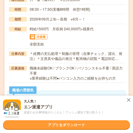
08:30～17:30(実働8時間 休憩1時間)
時間
2026年09月上旬～長期 ※9月～！
期間
時給1500円 月収例 240,000円+残業代
時給
交通費
全額支給
＊経費の支払処理＊制服の管理（在庫チェック、貸出、発
仕事内容
注）＊文房具や備品の発注＊配布物の回覧＊電話対応…
職種未経験OK / ブランクOK / パソコンスキル不要 / 英語力
応募資格
不要
※業界経験は不問●パソコン入力のご経験をお持ちの方
職場の雰囲気
大人気！
職場の様子
エン派遣アプリ
活気がある
しずか
派遣のお仕事情報がたくさん！プッシュ通知で受け取ろう！
仕事の仕方
テキパキ
コツコツ
アプリをダウンロード