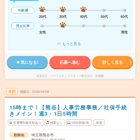
年齢層
20代
30代
40代
50代
60代
男女比率
女性
男性
もっと見る
気になる!
応募へ進む
詳しく見る
派遣会社
パーソルテンプスタッフ株式会社 首都圏
未読
掲載日
2026/08/08
15時まで！【熊谷】人事労務事務／社保手続
きメイン！週3・1日5時間
交通費別途支給あり
残業なし
WEB登録OK
派遣
埼玉県熊谷市
勤務地
熊谷駅から徒歩12分