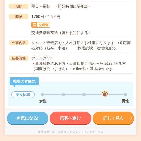
即日～長期 （開始時期は要相談）
期間
1700円～1750円
時給
交通費
交通費別途支給（弊社規定による）
クルマの販売店での人材採用のお仕事になります ⑴ 応募
仕事内容
者対応（新卒・中途） ・ 採用試験・適性検査の…
ブランクOK
応募資格
・事務経験のある方・人事採用に携わった経験がある方
（期間は問いません）・office系：基本操作でき…
職場の雰囲気
男女比率
女性
男性
気になる!
応募へ進む
詳しく見る
派遣会社
株式会社ホンダスタッフィングサービス