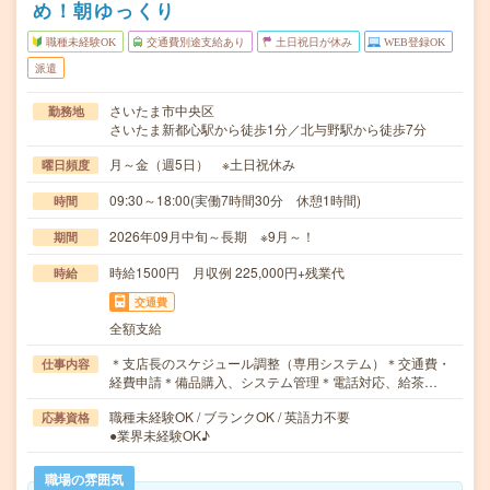
め！朝ゆっくり
職種未経験OK
交通費別途支給あり
土日祝日が休み
WEB登録OK
派遣
さいたま市中央区
勤務地
さいたま新都心駅から徒歩1分／北与野駅から徒歩7分
月～金（週5日） ※土日祝休み
曜日頻度
09:30～18:00(実働7時間30分 休憩1時間)
時間
2026年09月中旬～長期 ※9月～！
期間
時給1500円 月収例 225,000円+残業代
時給
交通費
全額支給
＊支店長のスケジュール調整（専用システム）＊交通費・
仕事内容
経費申請＊備品購入、システム管理＊電話対応、給茶…
職種未経験OK / ブランクOK / 英語力不要
応募資格
●業界未経験OK♪
職場の雰囲気