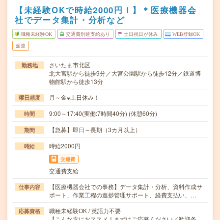
【未経験OKで時給2000円！】＊医療機器会
社でデータ集計・分析など
職種未経験OK
交通費別途支給あり
土日祝日が休み
WEB登録OK
派遣
さいたま市北区
勤務地
北大宮駅から徒歩9分／大宮公園駅から徒歩12分／鉄道博
物館駅から徒歩13分
月～金※土日休み！
曜日頻度
9:00～17:40(実働:7時間40分) (休憩60分)
時間
【急募】即日～長期（3カ月以上）
期間
時給2000円
時給
交通費
交通費支給
【医療機器会社での事務】データ集計・分析、資料作成サ
仕事内容
ポート、作業工程の進捗管理サポート、経費支払い、…
職種未経験OK / 英語力不要
応募資格
【こんな方におススメ！まずはご応募ください／歓迎条