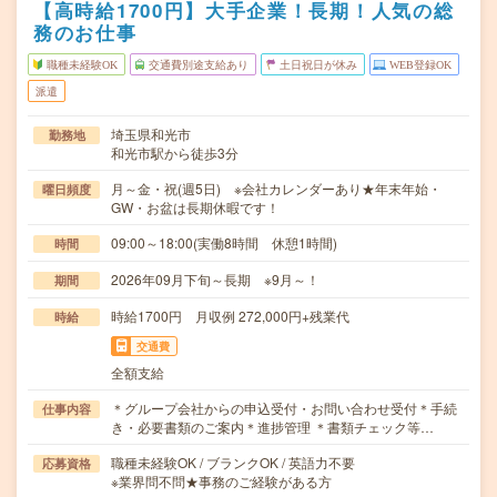
【高時給1700円】大手企業！長期！人気の総
務のお仕事
職種未経験OK
交通費別途支給あり
土日祝日が休み
WEB登録OK
派遣
埼玉県和光市
勤務地
和光市駅から徒歩3分
月～金・祝(週5日) ※会社カレンダーあり★年末年始・
曜日頻度
GW・お盆は長期休暇です！
09:00～18:00(実働8時間 休憩1時間)
時間
2026年09月下旬～長期 ※9月～！
期間
時給1700円 月収例 272,000円+残業代
時給
交通費
全額支給
＊グループ会社からの申込受付・お問い合わせ受付＊手続
仕事内容
き・必要書類のご案内＊進捗管理 ＊書類チェック等…
職種未経験OK / ブランクOK / 英語力不要
応募資格
※業界問不問★事務のご経験がある方