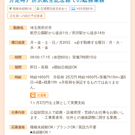
職種未経験OK
交通費別途支給あり
WEB登録OK
正社員への紹介予定派遣
埼玉県所沢市
勤務地
航空公園駅から徒歩1分／所沢駅から徒歩14分
月～金・土・日／月20日 ※必ず勤務する曜日：月・火・
曜日頻度
水・木・金
09:00-17:15（休憩60分）実働7時間15分
時間
即日～長期 ※開始日相談OK
期間
時給1650円 月収例 25万円 時給1650円×実働7h15m×週5
時給
日×4週+残業10h ※月収例を保証するものではありませ
ん。
交通費
1ヶ月3万円を上限として実費支給
公益財団法人で総務・設備管理・営繕のお仕事をお願いし
仕事内容
ます。・工事業者等、社外との連絡調整に関する業務…
職種未経験OK / ブランクOK / 英語力不要
応募資格
■未経験OK！