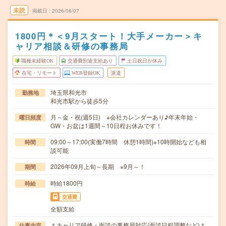
未読
掲載日
2026/08/07
1800円＊＜9月スタート！大手メーカー＞キ
ャリア相談＆研修の事務局
職種未経験OK
交通費別途支給あり
土日祝日が休み
在宅・リモート
WEB登録OK
派遣
埼玉県和光市
勤務地
和光市駅から徒歩5分
月～金・祝(週5日) ※会社カレンダーあり♪年末年始・
曜日頻度
GW・お盆は1週間～10日程お休みです！
09:00～17:00(実働7時間 休憩1時間)※10時開始なども相
時間
談可能
2026年09月上旬～長期 ※9月～！
期間
時給1800円
時給
交通費
全額支給
＊キャリア研修・面談の事務局対応(面談日程調整など)＊
仕事内容