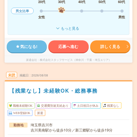
20代
30代
40代
50代
60代
男女比率
女性
男性
もっと見る
気になる!
応募へ進む
詳しく見る
派遣会社
株式会社スタッフサービス（神奈川・千葉・埼玉エリア）
未読
掲載日
2026/08/08
【残業なし】未経験OK・総務事務
職種未経験OK
交通費別途支給あり
土日祝日が休み
残業なし
WEB登録OK
派遣
埼玉県吉川市
勤務地
吉川美南駅から徒歩10分／新三郷駅から徒歩19分