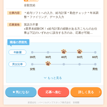
全額支給
＊給与ソフトへの入力、給与計算＊勤怠チェック＊年末調
仕事内容
整＊ファイリング、データ入力
英語力不要
応募資格
※業界未経験OK！※給与計算の経験がある方こちらのお仕
事は下記のいずれかに該当する方のみ、応募が可能…
職場の雰囲気
年齢層
20代
30代
40代
50代
60代
男女比率
女性
男性
もっと見る
気になる!
応募へ進む
詳しく見る
派遣会社
パーソルテンプスタッフ株式会社 首都圏