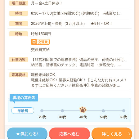
月～金※土日休み！
曜日頻度
8:30～17:00(実働:7時間30分) (休憩60分) ※残業なし
時間
2026/9/上旬～長期（3カ月以上） ★9月～OK！
期間
時給1530円
時給
交通費
交通費支給
【非営利団体での総務事務】備品の発注、荷物の仕分け、
仕事内容
納品書、請求書のチェック、電話対応 ・来客受付、…
職種未経験OK
応募資格
職種未経験OK！業界未経験OK！【こんな方におススメ！
まずはご応募ください／歓迎条件】事務の経験があ…
職場の雰囲気
年齢層
20代
30代
40代
50代
60代
気になる!
応募へ進む
詳しく見る