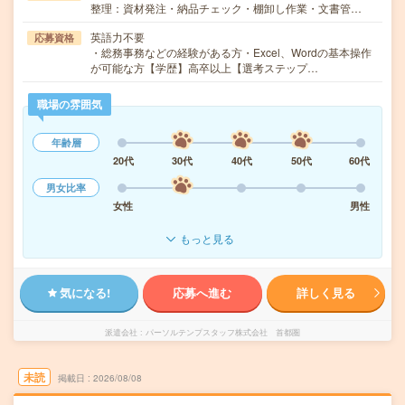
整理：資材発注・納品チェック・棚卸し作業・文書管…
英語力不要
応募資格
・総務事務などの経験がある方・Excel、Wordの基本操作
が可能な方【学歴】高卒以上【選考ステップ…
職場の雰囲気
年齢層
20代
30代
40代
50代
60代
男女比率
女性
男性
もっと見る
気になる!
応募へ進む
詳しく見る
派遣会社
パーソルテンプスタッフ株式会社 首都圏
未読
掲載日
2026/08/08