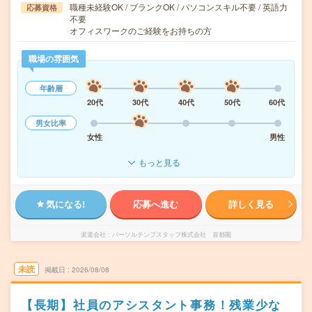
職種未経験OK / ブランクOK / パソコンスキル不要 / 英語力
応募資格
不要
オフィスワークのご経験をお持ちの方
職場の雰囲気
年齢層
20代
30代
40代
50代
60代
男女比率
女性
男性
もっと見る
気になる!
応募へ進む
詳しく見る
派遣会社
パーソルテンプスタッフ株式会社 首都圏
未読
掲載日
2026/08/08
【長期】社員のアシスタント事務！残業少な