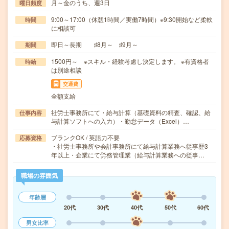
月～金のうち、週3日
曜日頻度
9:00～17:00（休憩1時間／実働7時間）※9:30開始など柔軟
時間
に相談可
即日～長期 ♯8月～ ♯9月～
期間
1500円～ ※スキル・経験考慮し決定します。 ※有資格者
時給
は別途相談
交通費
全額支給
社労士事務所にて・給与計算（基礎資料の精査、確認、給
仕事内容
与計算ソフトへの入力）・勤怠データ（Excel）…
ブランクOK / 英語力不要
応募資格
・社労士事務所や会計事務所にて給与計算業務へ従事歴3
年以上・企業にて労務管理業（給与計算業務への従事…
職場の雰囲気
年齢層
20代
30代
40代
50代
60代
男女比率