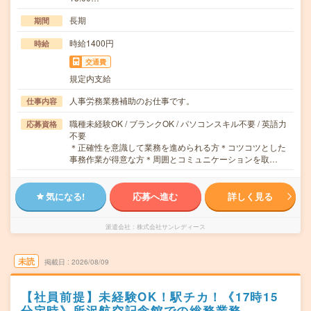
長期
期間
時給1400円
時給
交通費
規定内支給
人事労務業務補助のお仕事です。
仕事内容
職種未経験OK / ブランクOK / パソコンスキル不要 / 英語力
応募資格
不要
＊正確性を意識して業務を進められる方＊コツコツとした
事務作業が得意な方＊周囲とコミュニケーションを取…
気になる!
応募へ進む
詳しく見る
派遣会社
株式会社サンレディース
未読
掲載日
2026/08/09
【社員前提】未経験OK！駅チカ！《17時15
分定時》所沢航空記念館での総務業務