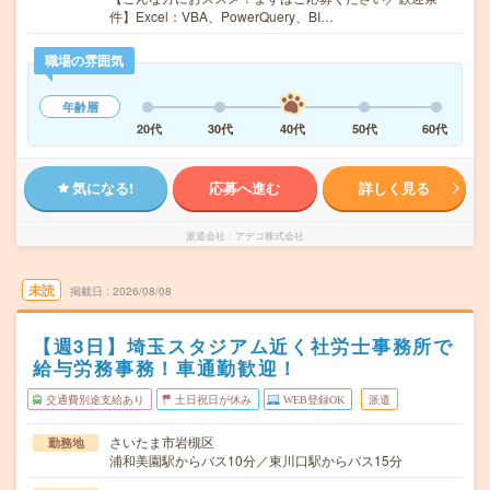
件】Excel：VBA、PowerQuery、BI…
職場の雰囲気
年齢層
20代
30代
40代
50代
60代
気になる!
応募へ進む
詳しく見る
派遣会社
アデコ株式会社
未読
掲載日
2026/08/08
【週3日】埼玉スタジアム近く社労士事務所で
給与労務事務！車通勤歓迎！
交通費別途支給あり
土日祝日が休み
WEB登録OK
派遣
さいたま市岩槻区
勤務地
浦和美園駅からバス10分／東川口駅からバス15分