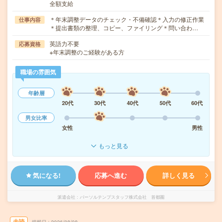
全額支給
＊年末調整データのチェック・不備確認＊入力の修正作業
仕事内容
＊提出書類の整理、コピー、ファイリング＊問い合わ…
英語力不要
応募資格
※年末調整のご経験がある方
職場の雰囲気
年齢層
20代
30代
40代
50代
60代
男女比率
女性
男性
もっと見る
気になる!
応募へ進む
詳しく見る
派遣会社
パーソルテンプスタッフ株式会社 首都圏
未読