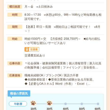
月～金 ※土日祝休み
曜日頻度
8:30～17:30 ※休憩は60分。9時～16時など時短勤務も相
時間
談可能です。
【急募】即日～長期 ※開始日はご相談可能です！ ※8月
期間
～！
時給1500円＋交 【月収例】258,750円～ ■給与の前払
時給
いが可能な速払いサービスあり
交通費
交通費支給あり
＊社会保険・健康保険関連業務｜個人情報管理｜新入社員
仕事内容
の制服準備｜会社設備管理｜ファイリング｜安全衛生…
職種未経験OK / ブランクOK / 英語力不要
応募資格
◆未経験者歓迎！◆受発注業務の経験がある方歓迎。
◆【必要なOAスキル】Word（作表）・Excel（…
職場の雰囲気
年齢層
20代
30代
40代
50代
60代