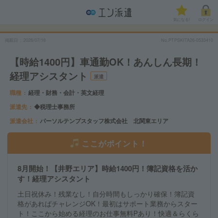
気になる!
ログイン
掲載日
2026/07/16
No.PTPSKITA26-0533410
【時給1400円】車通勤OK！あんしん長期！
経理アシスタント
派遣
職種
経理・財務・会計・英文経理
派遣先
◆税理士事務所
派遣会社
パーソルテンプスタッフ株式会社 北関東エリア
ここがポイント！
8月開始！【井野エリア】時給1400円！簿記資格を活か
す！経理アシスタント
土日祝休み！残業なし！自分時間もしっかり確保！簿記資
格があればチャレンジOK！最初はサポート業務からスター
ト！ここから始める経理のお仕事無料Pあり！快適＆らくら