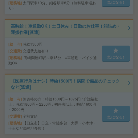
気になる!
勤務地
太田駅車10分、細谷駅車8分（無料駐車場あ
り）
高時給！車通勤OK！土日休み！日勤のお仕事！箱詰め・
運搬作業[派遣]
給 与
時給1300円
交通費
交通費支給有り
気になる!
勤務地
高崎問屋町駅～車15分 ※車通勤・バイク通
勤OK
【医療行為はナシ】時給1500円！病院で備品のチェック
など[派遣]
給 与
無資格の方：時給1500円～1875円 / 介護福祉
士：時給1800円～2250円 / 初任者以上：時給1600円
～2000円
交通費
全額支給
気になる!
勤務地
【日立市】日立・常陸多賀・大甕・小木津・
十王など勤務地多数！