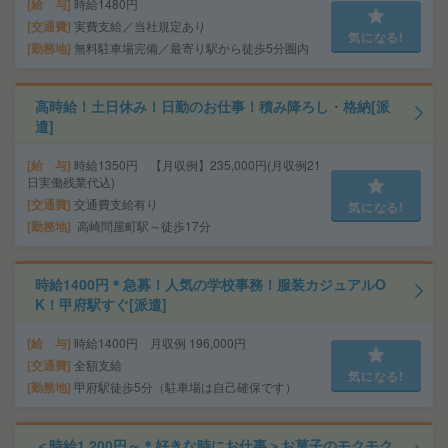
給 与
時給1480円
交通費
実費支給／当社規定あり
気になる!
勤務地
無料駐車場完備／最寄り駅から徒歩5分圏内
高時給！土日休み！日勤のお仕事！積み降ろし・格納[派
遣]
給 与
時給1350円 【月収例】235,000円(月収例21
日実働残業代込)
交通費
交通費支給有り
気になる!
勤務地
高崎問屋町駅～徒歩17分
時給1400円＊急募！人気の学校事務！服装カジュアルO
K！甲府駅すぐ[派遣]
給 与
時給1400円 月収例 196,000円
交通費
全額支給
気になる!
勤務地
甲府駅徒歩5分（駐車場は自己確保です）
＜時給1,200円～＊好きな時にお仕事＞お菓子のモクモク