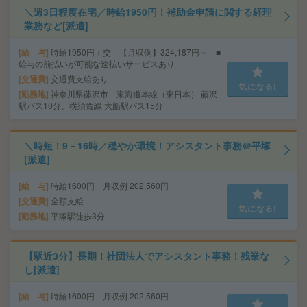
＼週3日程度在宅／時給1950円！補助金申請に関する経理
業務など[派遣]
給 与
時給1950円＋交 【月収例】324,187円～ ■
給与の前払いが可能な速払いサービスあり
交通費
交通費支給あり
気になる!
勤務地
神奈川県藤沢市 東海道本線（東日本） 藤沢
駅バス10分、横須賀線 大船駅バス15分
＼時短！9－16時／穏やか環境！アシスタント事務＠平塚
[派遣]
給 与
時給1600円 月収例 202,560円
交通費
全額支給
気になる!
勤務地
平塚駅徒歩3分
【駅近3分】長期！社団法人でアシスタント事務！残業な
し[派遣]
給 与
時給1600円 月収例 202,560円