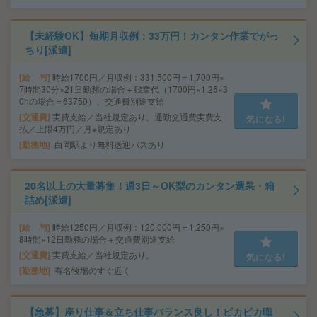
【未経験OK】短期月収例：33万円！カンタン作業でがっ
ちり[派遣]
給 与
時給1700円／月収例：331,500円＝1,700円×
7時間30分×21日勤務の場合＋残業代（1700円×1.25×3
0hの場合＝63750）、交通費別途支給
交通費
実費支給／当社規定あり。通勤交通費実費支
気になる!
払／上限4万円／月※規定あり
勤務地
白岡駅より無料送迎バスあり
20名以上の大量募集！週3日～OK梨のカンタン選果・箱
詰め[派遣]
給 与
時給1250円／月収例：120,000円＝1,250円×
8時間×12日勤務の場合＋交通費別途支給
交通費
実費支給／当社規定あり。
気になる!
勤務地
有名牧場のすぐ近く
【急募】座り仕事＆立ち仕事バランス良し！ピカピカ職