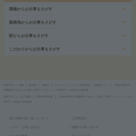
職種からお仕事をさがす
勤務地からお仕事をさがす
駅からお仕事をさがす
こだわりからお仕事をさがす
派遣TOP
関東
群馬県
高崎市
パーソルテンプスタッフ株式会社 北関東エリア
【時給1400円】
車通勤OK！あんしん長期！経理アシスタント（111449177）の派遣の仕事詳細
派遣TOP
ＪＲ上越線
井野(群馬県)駅
【時給1400円】車通勤OK！あんしん長期！経理アシスタント（1114
49177）の派遣の仕事詳細
個人情報の取り扱いについて
ご利用規約
ヘルプ・お問い合わせ
掲載のお問い合わせ
エン会社概要
サイトマップ