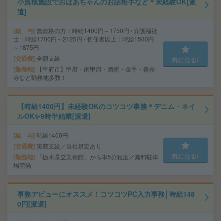
小規模施設でおばあちゃんのお話相手など＊未経験OK[派
遣]
給 与
無資格の方：時給1400円～1750円 / 介護福祉
士：時給1700円～2125円 / 初任者以上：時給1500円
～1875円
交通費
全額支給
気になる!
勤務地
【甲府市】甲府・南甲府・酒折・金手・善光
寺など勤務地多数！
【時給1400円】未経験OKのコツコツ事務＊デニム・ネイ
ルOK✨9時半始業[派遣]
給 与
時給1400円
交通費
実費支給／当社規定あり
気になる!
勤務地
「栃木県立美術館」から車5分程度／無料駐車
場完備
事務デビューにオススメ！コツコツPC入力事務│時給148
0円[派遣]