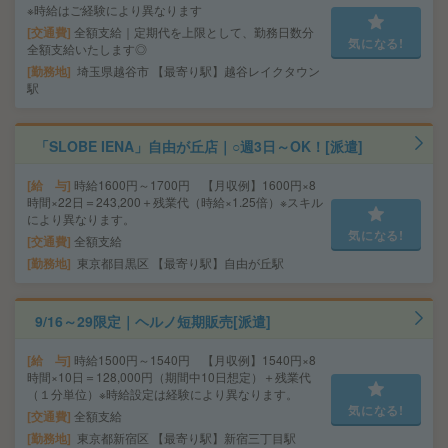
※時給はご経験により異なります
交通費
全額支給｜定期代を上限として、勤務日数分
気になる!
全額支給いたします◎
勤務地
埼玉県越谷市 【最寄り駅】越谷レイクタウン
駅
「SLOBE IENA」自由が丘店｜○週3日～OK！[派遣]
給 与
時給1600円～1700円 【月収例】1600円×8
時間×22日＝243,200＋残業代（時給×1.25倍）※スキル
により異なります。
気になる!
交通費
全額支給
勤務地
東京都目黒区 【最寄り駅】自由が丘駅
9/16～29限定｜ヘルノ短期販売[派遣]
給 与
時給1500円～1540円 【月収例】1540円×8
時間×10日＝128,000円（期間中10日想定）＋残業代
（１分単位）※時給設定は経験により異なります。
気になる!
交通費
全額支給
勤務地
東京都新宿区 【最寄り駅】新宿三丁目駅