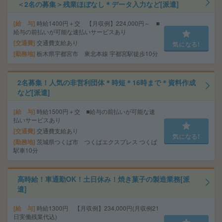
＜2名の募集＞残業ほぼなし＊データ入力など[派遣]
給 与
時給1400円＋交 【月収例】224,000円～ ■
給与の前払いが可能な速払いサービスあり
交通費
交通費支給あり
気になる!
勤務地
栃木県宇都宮市 東北本線 宇都宮駅徒歩10分
2名募集！人気の非営利団体＊時短＊16時まで＊資料作成
など[派遣]
給 与
時給1500円＋交 ■給与の前払いが可能な速
払いサービスあり
交通費
交通費支給あり
気になる!
勤務地
茨城県つくば市 つくばエクスプレス つくば
駅車10分
高時給！車通勤OK！土日休み！焼き菓子の製造業務[派
遣]
給 与
時給1300円 【月収例】234,000円(月収例21
日実働残業代込)