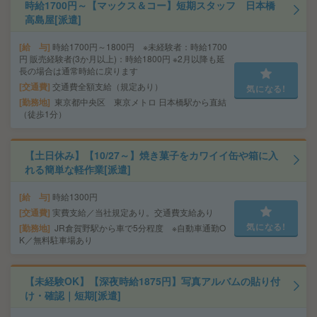
時給1700円～【マックス＆コー】短期スタッフ 日本橋
高島屋[派遣]
給 与
時給1700円～1800円 ※未経験者：時給1700
円 販売経験者(3か月以上)：時給1800円 ※2月以降も延
長の場合は通常時給に戻ります
交通費
交通費全額支給（規定あり）
気になる!
勤務地
東京都中央区 東京メトロ 日本橋駅から直結
（徒歩1分）
【土日休み】【10/27～】焼き菓子をカワイイ缶や箱に入
れる簡単な軽作業[派遣]
給 与
時給1300円
交通費
実費支給／当社規定あり。交通費支給あり
気になる!
勤務地
JR倉賀野駅から車で5分程度 ※自動車通勤O
K／無料駐車場あり
【未経験OK】【深夜時給1875円】写真アルバムの貼り付
け・確認｜短期[派遣]