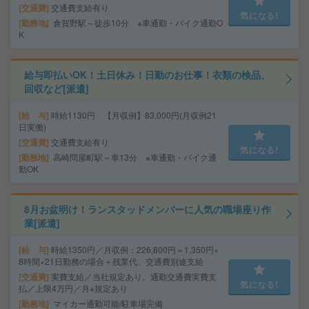
交通費
交通費支給有り
気になる!
勤務地
倉賀野駅～徒歩10分 ※車通勤・バイク通勤O
K
給与即払いOK！土日休み！日勤のお仕事！衣類の検品、
回収など[派遣]
給 与
時給1130円 【月収例】83,000円(月収例21
日実働)
交通費
交通費支給有り
気になる!
勤務地
高崎問屋町駅～車13分 ※車通勤・バイク通
勤OK
8月お盆明け！ランスタッドメンバーに人気の職場座り作
業[派遣]
給 与
時給1350円／月収例：226,800円＝1,350円×
8時間×21日勤務の場合＋残業代、交通費別途支給
交通費
実費支給／当社規定あり。通勤交通費実費支
気になる!
払／上限4万円／月※規定あり
勤務地
マイカー通勤可能/駐車場完備