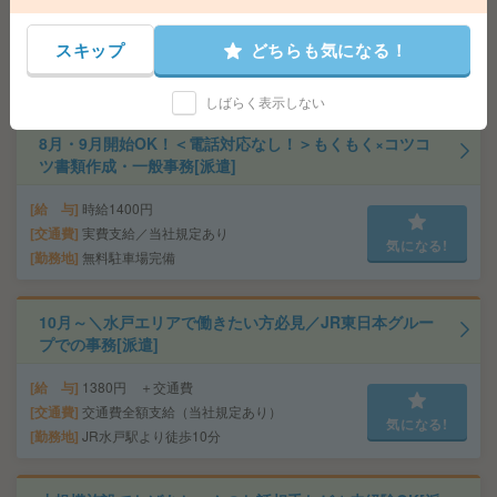
給 与
時給2000円 月収例 310,000円
スキップ
どちらも気になる！
交通費
全額支給
気になる!
勤務地
日立駅徒歩20分
しばらく表示しない
8月・9月開始OK！＜電話対応なし！＞もくもく×コツコ
ツ書類作成・一般事務[派遣]
給 与
時給1400円
交通費
実費支給／当社規定あり
気になる!
勤務地
無料駐車場完備
10月～＼水戸エリアで働きたい方必見／JR東日本グルー
プでの事務[派遣]
給 与
1380円 ＋交通費
交通費
交通費全額支給（当社規定あり）
気になる!
勤務地
JR水戸駅より徒歩10分