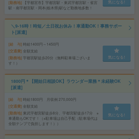
気になる!
勤務地
【宇都宮市】宇都宮駅・東武宇都宮駅・雀宮
駅・南宇都宮駅・岡本(栃木県)駅など勤務地多数！
＼9-16時！時短／土日祝お休み！車通勤OK！事務サポー
ト[派遣]
給 与
時給1400円～1450円
交通費
全額支給
気になる!
勤務地
宇都宮駅徒歩20分（無料駐車場ございま
す！）
1800円＊【開始日相談OK】ラウンダー業務＊未経験OK
[派遣]
給 与
時給1800円 月収例 270,000円
交通費
全額支給
勤務地
東武宇都宮駅徒歩8分、宇都宮駅徒歩17分 ※
気になる!
車通勤もOKです！（※駐車場は自己手配（駐車場代は
全額テンプで負担します！））