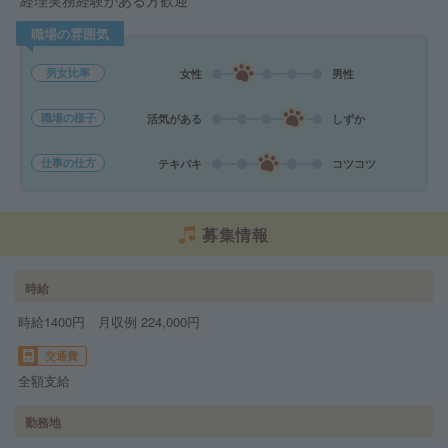
経理実務経験がある方歓迎
職場の雰囲気
男女比率
女性
男性
職場の様子
活気がある
しずか
仕事の仕方
テキパキ
コツコツ
募集情報
時給
時給1400円 月収例 224,000円
交通費
全額支給
勤務地