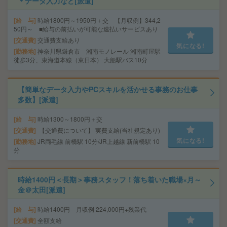
＊データ入力など[派遣]
給 与
時給1800円～1950円＋交 【月収例】344,2
50円～ ■給与の前払いが可能な速払いサービスあり
交通費
交通費支給あり
気になる!
勤務地
神奈川県鎌倉市 湘南モノレール 湘南町屋駅
徒歩3分、東海道本線（東日本） 大船駅バス10分
【簡単なデータ入力やPCスキルを活かせる事務のお仕事
多数】[派遣]
給 与
時給1300～1800円＋交
交通費
【交通費について】 実費支給(当社規定あり)
気になる!
勤務地
JR両毛線 前橋駅 10分/JR上越線 新前橋駅 10
分
時給1400円＜長期＞事務スタッフ！落ち着いた職場×月～
金＠太田[派遣]
給 与
時給1400円 月収例 224,000円+残業代
交通費
全額支給