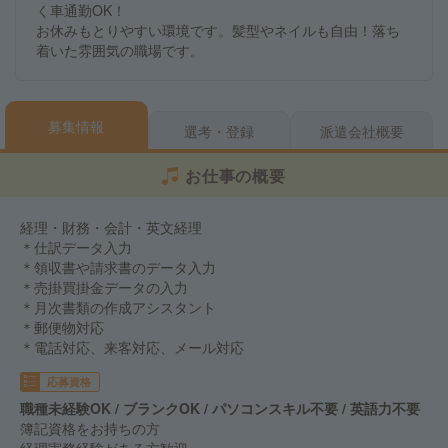
く車通勤OK！
お休みもとりやすい環境です。髪型やネイルも自由！落ち
着いた雰囲気の職場です。
募集情報
選考・登録
派遣会社概要
お仕事の概要
経理・財務・会計・英文経理
＊仕訳データ入力
＊領収書や請求書のデータ入力
＊売掛買掛金データの入力
＊月次書類の作成アシスタント
＊郵便物対応
＊電話対応、来客対応、メール対応
応募資格
職種未経験OK / ブランクOK / パソコンスキル不要 / 英語力不要
簿記資格をお持ちの方