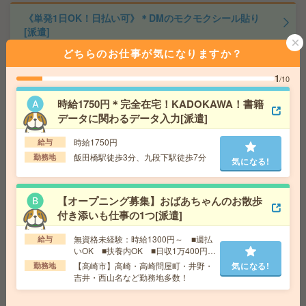
《単発1日OK！日払い可》＊DMのモクモクシール貼り
[派遣]
どちらのお仕事が気になりますか？
給 与
時給1,300円～1,625円
交通費
■ 交通費規定内支給 ※派遣先による
1
/10
気になる!
勤務地
【伊勢崎市】伊勢崎駅・境町駅・国定駅・新
伊勢崎駅・剛志駅など勤務地多数！
時給1750円＊完全在宅！KADOKAWA！書籍
データに関わるデータ入力[派遣]
3ヵ月で73万円稼ぐ！未経験OK＊おばあちゃんのお話相
時給1750円
給与
手など[派遣]
飯田橋駅徒歩3分、九段下駅徒歩7分
勤務地
気になる!
給 与
無資格の方：時給1400円～1750円 / 介護福祉
士：時給1700円～2125円 / 初任者以上：時給1500円
【オープニング募集】おばあちゃんのお散歩
～1875円
付き添いも仕事の1つ[派遣]
交通費
全額支給
気になる!
勤務地
【甲府市】甲府・南甲府・酒折・金手・善光
無資格未経験：時給1300円～ ■週払
給与
寺など勤務地多数！
いOK ■扶養内OK ■日収1万400円以
上
【高崎市】高崎・高崎問屋町・井野・
気になる!
勤務地
吉井・西山名など勤務地多数！
【日立×事務】日勤のみ！時給2000円！16時45分まで[派
遣]