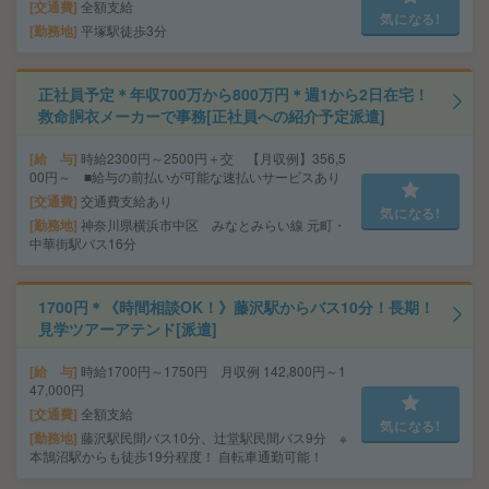
交通費
全額支給
気になる!
勤務地
平塚駅徒歩3分
正社員予定＊年収700万から800万円＊週1から2日在宅！
救命胴衣メーカーで事務[正社員への紹介予定派遣]
給 与
時給2300円～2500円＋交 【月収例】356,5
00円～ ■給与の前払いが可能な速払いサービスあり
交通費
交通費支給あり
気になる!
勤務地
神奈川県横浜市中区 みなとみらい線 元町・
中華街駅バス16分
1700円＊《時間相談OK！》藤沢駅からバス10分！長期！
見学ツアーアテンド[派遣]
給 与
時給1700円～1750円 月収例 142,800円～1
47,000円
交通費
全額支給
気になる!
勤務地
藤沢駅民間バス10分、辻堂駅民間バス9分 ※
本鵠沼駅からも徒歩19分程度！ 自転車通勤可能！