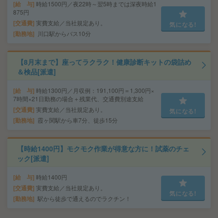
給 与
時給1500円／夜22時～翌5時までは深夜時給1
875円
交通費
実費支給／当社規定あり。
気になる!
勤務地
川口駅からバス10分
【8月末まで】座ってラクラク！健康診断キットの袋詰め
＆検品[派遣]
給 与
時給1300円／月収例：191,100円＝1,300円×
7時間×21日勤務の場合＋残業代、交通費別途支給
交通費
実費支給／当社規定あり。
気になる!
勤務地
霞ヶ関駅から車7分、徒歩15分
【時給1400円】モクモク作業が得意な方に！試薬のチェ
ック[派遣]
給 与
時給1400円
交通費
実費支給／当社規定あり。
気になる!
勤務地
駅から徒歩で通えるのでラクチン！