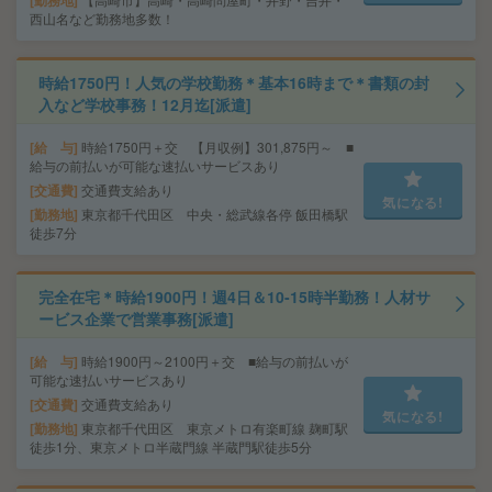
勤務地
西山名など勤務地多数！
時給1750円！人気の学校勤務＊基本16時まで＊書類の封
入など学校事務！12月迄[派遣]
給 与
時給1750円＋交 【月収例】301,875円～ ■
給与の前払いが可能な速払いサービスあり
交通費
交通費支給あり
気になる!
勤務地
東京都千代田区 中央・総武線各停 飯田橋駅
徒歩7分
完全在宅＊時給1900円！週4日＆10-15時半勤務！人材サ
ービス企業で営業事務[派遣]
給 与
時給1900円～2100円＋交 ■給与の前払いが
可能な速払いサービスあり
交通費
交通費支給あり
気になる!
勤務地
東京都千代田区 東京メトロ有楽町線 麹町駅
徒歩1分、東京メトロ半蔵門線 半蔵門駅徒歩5分