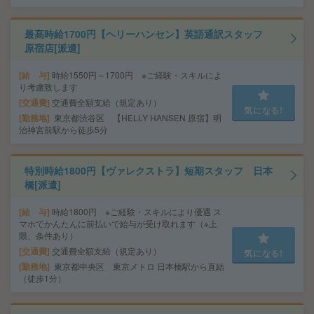
最高時給1700円【ヘリーハンセン】英語通訳スタッフ
原宿店[派遣]
給 与
時給1550円～1700円 ※ご経験・スキルによ
り考慮致します
交通費
交通費全額支給（規定あり）
気になる!
勤務地
東京都渋谷区 【HELLY HANSEN 原宿】明
治神宮前駅から徒歩5分
特別時給1800円【ヴァレクストラ】短期スタッフ 日本
橋[派遣]
給 与
時給1800円 ※ご経験・スキルにより優遇 ス
マホでかんたんに前払いで給与が受け取れます（※上
限、条件あり）
交通費
交通費全額支給（規定あり）
気になる!
勤務地
東京都中央区 東京メトロ 日本橋駅から直結
（徒歩1分）