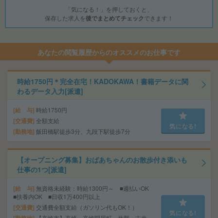
「気になる！」を押しておくと、
保存した求人を
後でまとめてチェック
できます！
あなたの閲覧履歴からのオススメのお仕事です
時給1750円＊完全在宅！KADOKAWA！書籍データに関
わるデータ入力[派遣]
給 与
時給1750円
交通費
全額支給
気になる!
勤務地
飯田橋駅徒歩3分、九段下駅徒歩7分
【オープニング募集】おばあちゃんのお散歩付き添いも
仕事の1つ[派遣]
給 与
無資格未経験：時給1300円～ ■週払いOK
■扶養内OK ■日収1万400円以上
交通費
交通費全額支給（ガソリン代もOK！）
気になる!
【高崎市】高崎・高崎問屋町・井野・吉井・