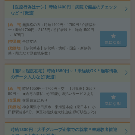
【医療行為はナシ】時給1400円！病院で備品のチェック
など＊[派遣]
給 与
無資格の方：時給1400円～1750円 / 介護福祉
士：時給1700円～2125円 / 初任者以上：時給1500円
～1875円
交通費
全額支給
気になる!
勤務地
【伊勢崎市】伊勢崎・境町・国定・新伊勢
崎・剛志など勤務地多数！
【週2回程度在宅】時給1650円～！未経験OK＊顧客情報
のデータ入力など[派遣]
給 与
時給1650円～1700円＋交 【月収例】255,7
50円～ ■給与の前払いが可能な速払いサービスあり
交通費
交通費支給あり
気になる!
勤務地
神奈川県小田原市 東海道本線（東日本） 小
田原駅徒歩5分、伊豆箱根鉄道大雄山線 緑町駅徒歩2分
時給1800円！大手グループ企業での就業＊未経験者歓迎