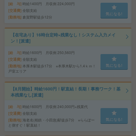
給 与
時給1400円 月収例 224,000円
交通費
全額支給
気になる!
勤務地
倉賀野駅徒歩12分
【在宅あり】16時台定時×残業なし！システム入力メイ
ン！[派遣]
給 与
時給1600円 月収例 250,560円
交通費
全額支給
気になる!
勤務地
本厚木駅徒歩17分 ※本厚木駅から1.4ｋｍ！
戸室エリア
【8月開始】時給1600円！駅直結！長期！事務ワーク！基
本残業なし[派遣]
給 与
時給1600円 月収例 240,000円+残業代
交通費
全額支給
気になる!
勤務地
海老名(相鉄・小田急)駅徒歩7分 ※ららぽー
と側すぐ！駅直結！