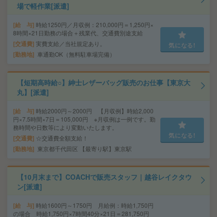
場で軽作業[派遣]
給 与
時給1250円／月収例：210,000円＝1,250円×
8時間×21日勤務の場合＋残業代、交通費別途支給
交通費
実費支給／当社規定あり。
気になる!
勤務地
車通勤OK（無料駐車場完備）
【短期高時給○】紳士レザーバッグ販売のお仕事【東京大
丸】[派遣]
給 与
時給2000円～2000円 【月収例】時給2,000
円×7.5時間×7日＝105,000円 ※月収例は一例です。勤
務時間や日数等により変動いたします。
気になる!
交通費
☆交通費全額支給！
勤務地
東京都千代田区 【最寄り駅】東京駅
【10月末まで】COACHで販売スタッフ｜越谷レイクタウ
ン[派遣]
給 与
時給1600円～1750円 月給例：時給1,750円
の場合 時給1,750円×7時間40分×21日＝281,750円