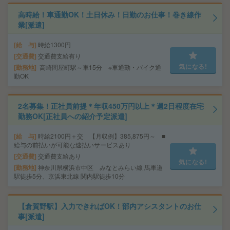
高時給！車通勤OK！土日休み！日勤のお仕事！巻き線作
業[派遣]
給 与
時給1300円
交通費
交通費支給有り
気になる!
勤務地
高崎問屋町駅～車15分 ※車通勤・バイク通
勤OK
2名募集！正社員前提＊年収450万円以上＊週2日程度在宅
勤務OK[正社員への紹介予定派遣]
給 与
時給2100円＋交 【月収例】385,875円～ ■
給与の前払いが可能な速払いサービスあり
交通費
交通費支給あり
気になる!
勤務地
神奈川県横浜市中区 みなとみらい線 馬車道
駅徒歩5分、京浜東北線 関内駅徒歩10分
【倉賀野駅】入力できればOK！部内アシスタントのお仕
事[派遣]