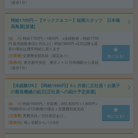
（徒歩1分）
時給1700円～【マックス＆コー】短期スタッフ 日本橋
高島屋[派遣]
給 与
時給1700円～1800円 ※未経験者：時給1700
円 販売経験者(3か月以上)：時給1800円 ※2月以降も延
長の場合は通常時給に戻ります
交通費
交通費全額支給（規定あり）
気になる!
勤務地
東京都中央区 東京メトロ 日本橋駅から直結
（徒歩1分）
【未経験OK】【時給1600円】6ヶ月後に正社員！お菓子
の製造機械の組立[正社員への紹介予定派遣]
給 与
時給1600円／月収例：260,400円＝1,600円×
7時間45分×21日勤務の場合＋交通費別途支給
交通費
実費支給／当社規定あり。
気になる!
勤務地
鳩ヶ谷駅からバス6分