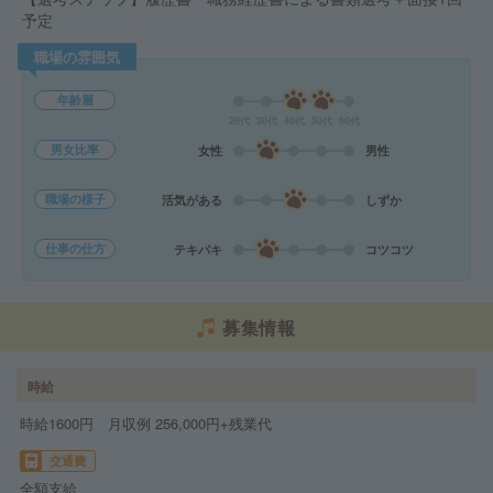
予定
職場の雰囲気
年齢層
20代
30代
40代
50代
60代
男女比率
女性
男性
職場の様子
活気がある
しずか
仕事の仕方
テキパキ
コツコツ
募集情報
時給
時給1600円 月収例 256,000円+残業代
交通費
全額支給