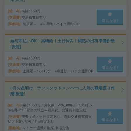
給 与
時給1550円
交通費
交通費支給有り
気になる!
勤務地
籠原駅～ ※車通勤・バイク通勤OK
給与即払いOK！高時給！土日休み！銅箔の出荷準備作業
[派遣]
給 与
時給1600円
交通費
交通費支給有り
気になる!
勤務地
上尾駅～バス10分 ※車通勤・バイク通勤OK
8月お盆明け！ランスタッドメンバーに人気の職場座り作
業[派遣]
給 与
時給1350円／月収例：226,800円＝1,350円×
8時間×21日勤務の場合＋残業代、交通費別途支給
交通費
実費支給／当社規定あり。通勤交通費実費支
気になる!
払／上限4万円／月※規定あり
勤務地
マイカー通勤可能/駐車場完備