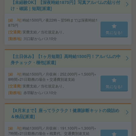
【未経験OK】【深夜時給1875円】写真アルバムの貼り付
け・確認｜短期[派遣]
給 与
時給1500円／夜22時～翌5時までは深夜時給1
875円
交通費
実費支給／当社規定あり。
気になる!
勤務地
川口駅からバス10分
【土日休み】【1ヶ月短期】高時給1500円！アルバムの中
身チェック・梱包[派遣]
給 与
時給1500円／月収例：252,000円＝1,500円×
8時間×21日勤務の場合＋交通費別途支給
交通費
実費支給／当社規定あり。
気になる!
勤務地
赤羽駅からバス10分
【8月末まで】座ってラクラク！健康診断キットの袋詰め
＆検品[派遣]
給 与
時給1300円／月収例：191,100円＝1,300円×
7時間×21日勤務の場合＋残業代、交通費別途支給