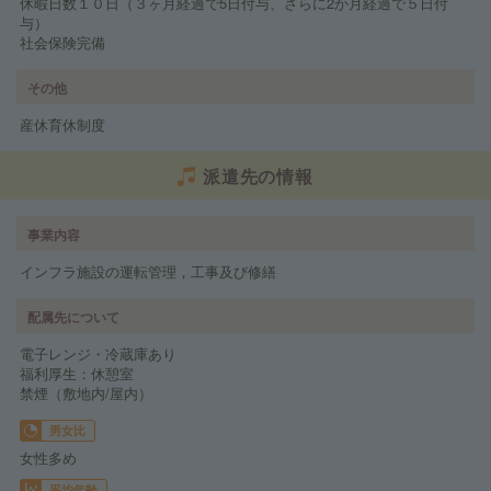
休暇日数１０日（３ヶ月経過で5日付与、さらに2か月経過で５日付
与）
社会保険完備
その他
産休育休制度
派遣先の情報
事業内容
インフラ施設の運転管理，工事及び修繕
配属先について
電子レンジ・冷蔵庫あり
福利厚生：休憩室
禁煙（敷地内/屋内）
男女比
女性多め
平均年齢