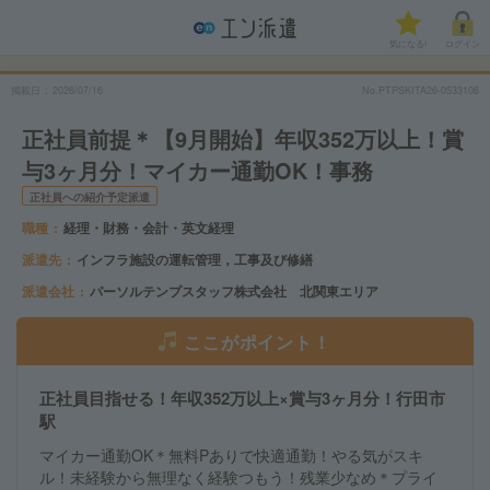
気になる!
ログイン
掲載日
2026/07/16
No.PTPSKITA26-0533106
正社員前提＊【9月開始】年収352万以上！賞
与3ヶ月分！マイカー通勤OK！事務
正社員への紹介予定派遣
職種
経理・財務・会計・英文経理
派遣先
インフラ施設の運転管理，工事及び修繕
派遣会社
パーソルテンプスタッフ株式会社 北関東エリア
ここがポイント！
正社員目指せる！年収352万以上×賞与3ヶ月分！行田市
駅
マイカー通勤OK＊無料Pありで快適通勤！やる気がスキ
ル！未経験から無理なく経験つもう！残業少なめ＊プライ