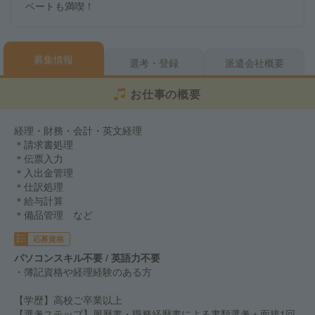
ベートも満喫！
募集情報
選考・登録
派遣会社概要
お仕事の概要
経理・財務・会計・英文経理
＊請求書処理
＊伝票入力
＊入出金管理
＊仕訳処理
＊給与計算
＊備品管理 など
応募資格
パソコンスキル不要 / 英語力不要
・簿記資格や経理経験のある方
【学歴】高校ご卒業以上
【選考ステップ】履歴書・職務経歴書による書類選考＋面接1回