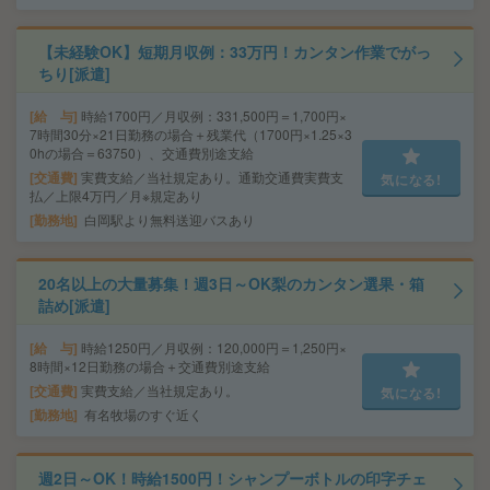
【未経験OK】短期月収例：33万円！カンタン作業でがっ
ちり[派遣]
給 与
時給1700円／月収例：331,500円＝1,700円×
7時間30分×21日勤務の場合＋残業代（1700円×1.25×3
0hの場合＝63750）、交通費別途支給
交通費
実費支給／当社規定あり。通勤交通費実費支
気になる!
払／上限4万円／月※規定あり
勤務地
白岡駅より無料送迎バスあり
20名以上の大量募集！週3日～OK梨のカンタン選果・箱
詰め[派遣]
給 与
時給1250円／月収例：120,000円＝1,250円×
8時間×12日勤務の場合＋交通費別途支給
交通費
実費支給／当社規定あり。
気になる!
勤務地
有名牧場のすぐ近く
週2日～OK！時給1500円！シャンプーボトルの印字チェ