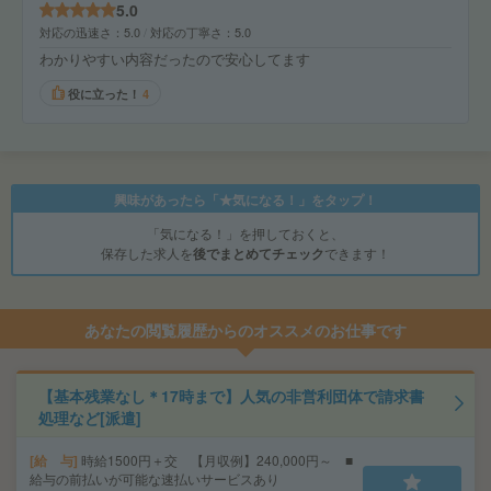
5.0
対応の迅速さ
5.0
対応の丁寧さ
5.0
わかりやすい内容だったので安心してます
役に立った！
4
興味があったら「★気になる！」をタップ！
「気になる！」を押しておくと、
保存した求人を
後でまとめてチェック
できます！
あなたの閲覧履歴からのオススメのお仕事です
【基本残業なし＊17時まで】人気の非営利団体で請求書
処理など[派遣]
給 与
時給1500円＋交 【月収例】240,000円～ ■
給与の前払いが可能な速払いサービスあり