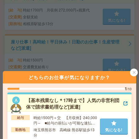
給 与
時給1700円 月収例 272,000円+残業代
交通費
全額支給
気になる!
勤務地
相模原駅徒歩13分
座り仕事！高時給！平日休み！日勤のお仕事！生産管理
など[派遣]
給 与
時給1500円
交通費
交通費支給有り
気になる!
勤務地
籠原駅～車12分 ※送迎有り
どちらのお仕事が気になりますか？
1
/10
正社員予定＊年収700万から800万円＊週1から2日在宅！
救命胴衣メーカーで事務[正社員への紹介予定派遣]
【基本残業なし＊17時まで】人気の非営利団
体で請求書処理など[派遣]
給 与
時給2300円～2500円＋交 【月収例】356,5
00円～ ■給与の前払いが可能な速払いサービスあり
時給1500円＋交 【月収例】240,000
給与
交通費
交通費支給あり
円～ ■給与の前払いが可能な速払い
気になる!
サービスあり
勤務地
神奈川県横浜市中区 みなとみらい線 元町・
埼玉県熊谷市 高崎線 熊谷駅徒歩13
気になる!
勤務地
中華街駅バス16分
分