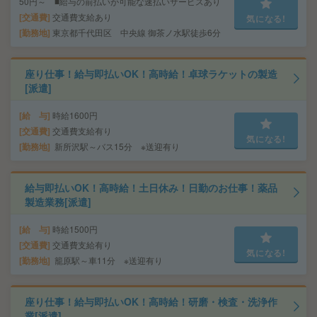
50円～ ■給与の前払いが可能な速払いサービスあり
交通費
交通費支給あり
気になる!
勤務地
東京都千代田区 中央線 御茶ノ水駅徒歩6分
座り仕事！給与即払いOK！高時給！卓球ラケットの製造
[派遣]
給 与
時給1600円
交通費
交通費支給有り
気になる!
勤務地
新所沢駅～バス15分 ※送迎有り
給与即払いOK！高時給！土日休み！日勤のお仕事！薬品
製造業務[派遣]
給 与
時給1500円
交通費
交通費支給有り
気になる!
勤務地
籠原駅～車11分 ※送迎有り
座り仕事！給与即払いOK！高時給！研磨・検査・洗浄作
業[派遣]