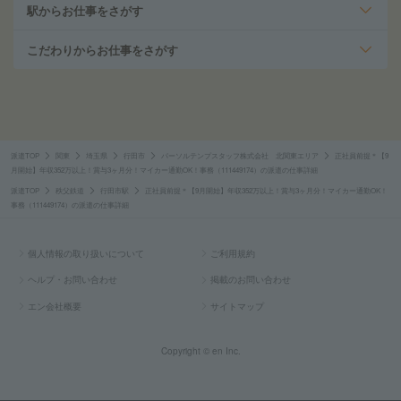
駅からお仕事をさがす
こだわりからお仕事をさがす
派遣TOP
関東
埼玉県
行田市
パーソルテンプスタッフ株式会社 北関東エリア
正社員前提＊【9
月開始】年収352万以上！賞与3ヶ月分！マイカー通勤OK！事務（111449174）の派遣の仕事詳細
派遣TOP
秩父鉄道
行田市駅
正社員前提＊【9月開始】年収352万以上！賞与3ヶ月分！マイカー通勤OK！
事務（111449174）の派遣の仕事詳細
個人情報の取り扱いについて
ご利用規約
ヘルプ・お問い合わせ
掲載のお問い合わせ
エン会社概要
サイトマップ
Copyright © en Inc.