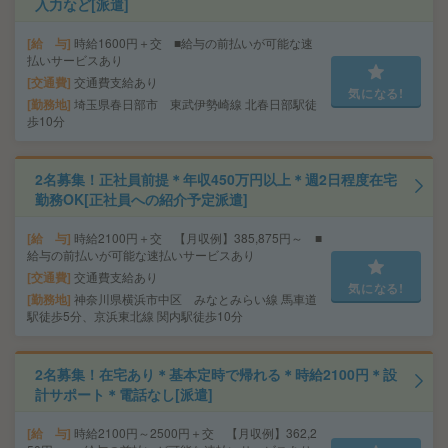
入力など[派遣]
給 与
時給1600円＋交 ■給与の前払いが可能な速
払いサービスあり
交通費
交通費支給あり
気になる!
勤務地
埼玉県春日部市 東武伊勢崎線 北春日部駅徒
歩10分
2名募集！正社員前提＊年収450万円以上＊週2日程度在宅
勤務OK[正社員への紹介予定派遣]
給 与
時給2100円＋交 【月収例】385,875円～ ■
給与の前払いが可能な速払いサービスあり
交通費
交通費支給あり
気になる!
勤務地
神奈川県横浜市中区 みなとみらい線 馬車道
駅徒歩5分、京浜東北線 関内駅徒歩10分
2名募集！在宅あり＊基本定時で帰れる＊時給2100円＊設
計サポート＊電話なし[派遣]
給 与
時給2100円～2500円＋交 【月収例】362,2