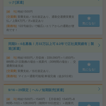
ック[派遣]
給 与
時給1500円
交通費
実費支給／当社規定あり。通勤交通費実費支
払／上限4万円／月※規定あり
気になる!
勤務地
122号線沿いで幅広いエリアからの通勤が便
利です！
同期3～4名募集！月33万以上可＆2年で正社員実績有｜製
造[派遣]
給 与
時給1650円／月収例：339,090円＝1,650円×
8時間×21日勤務の場合＋残業代（30時間の場合）、交
通費別途支給
気になる!
交通費
実費支給／当社規定あり。
勤務地
マイカー通勤可能/駐車場完備（徒歩5分程）
9/16～29限定｜ヘルノ短期販売[派遣]
給 与
時給1500円～1540円 【月収例】1540円×8
時間×10日＝128,000円（期間中10日想定）＋残業代