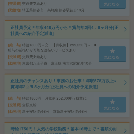
交通費
交通費支給あり
気になる!
勤務地
埼玉県熊谷市 高崎線 熊谷駅徒歩13分
正社員予定＊年収448万円から＊賞与年2回4．6ヶ月分[正
社員への紹介予定派遣]
給 与
時給1800円＋交 【月収例】299,250円～ ■
給与の前払いが可能な速払いサービスあり
交通費
交通費支給あり
気になる!
勤務地
東京都八王子市 京王線 南大沢駅徒歩10分
正社員のチャンスあり！事務のお仕事！年収578万以上×
賞与年2回/5.5ヶ月分[正社員への紹介予定派遣]
給 与
時給1800円 月収例 252,000円+残業代
交通費
全額支給
気になる!
勤務地
新子安駅徒歩8分、京急新子安駅徒歩8分
時給1750円！人気の学校勤務＊基本16時まで＊書類の封