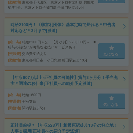
勤務地
東京都千代田区 東京メトロ有楽町線 麹町駅
徒歩1分、東京メトロ半蔵門線 半蔵門駅徒歩5分
時給2100円！《非営利団体》基本定時で帰れる＊申告者
対応など＊3月まで[派遣]
給 与
時給2100円＋交 【月収例】273,000円～ ■
給与の前払いが可能な速払いサービスあり
交通費
交通費支給あり
気になる!
勤務地
東京都町田市 小田急線 町田駅徒歩13分
【年収607万以上×正社員の可能性】賞与3ヶ月分！手当充
実＊調達のお仕事[正社員への紹介予定派遣]
給 与
時給1800円
交通費
全額支給
気になる!
勤務地
関内駅徒歩5分
正社員前提＊【年収528万】相模原駅徒歩13分の好立地！
人事＆採用[正社員への紹介予定派遣]