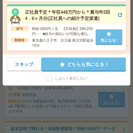
正社員予定＊年収448万円から＊賞与年2回
【12月】食堂あり！長期！総務系サポート事務のお仕
4．6ヶ月分[正社員への紹介予定派遣]
事！残業なし[派遣]
時給1800円＋交 【月収例】299,250
給与
給 与
時給1550円 月収例 242,730円
円～ ■給与の前払いが可能な速払い
交通費
全額支給
サービスあり
東京都八王子市 京王線 南大沢駅徒歩
気になる!
勤務地
勤務地
北坂戸駅徒歩20分、坂戸駅車9分 ※北坂戸駅
気になる!
10分
から無料でタクシー送迎あり！ ＊場所坂戸市片柳で
す（車通勤の際は駐車場月額500円になります）
スキップ
どちらも気になる！
正社員前提＊【松戸市】未経験OK！面接1回で老舗メー
カーの総務・経理事務[正社員への紹介予定派遣]
しばらく表示しない
給 与
時給1700円 月収例 269,280円
交通費
全額支給
勤務地
みのり台駅徒歩14分、松戸駅民間バス10分
気になる!
※松戸駅東口より京成バス千葉ウェスト「日邦工業前」
まで10分
基本定時で帰れる＊未経験者歓迎＊時給1600円＊データ