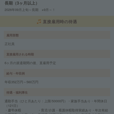
長期（3ヶ月以上）
2026年09月上旬～長期 ※9月～！
直接雇用時の待遇
雇用形態
正社員
直接雇用される時期
6ヶ月の派遣期間の後、直雇用予定
給与・年収例
年収352万円～560万円
待遇・福利厚生
通勤手当（ひと月あたり：上限/50000円）・家族手当あり・年間休日
（121日）
・慶弔休暇 ・育児/介護・看護休暇取得実績あり・年次有給