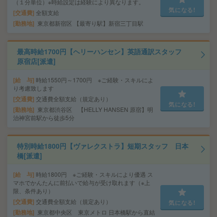
（１分単位）※時給設定は経験により異なります。
気になる!
交通費
全額支給
勤務地
東京都新宿区 【最寄り駅】新宿三丁目駅
最高時給1700円【ヘリーハンセン】英語通訳スタッフ
原宿店[派遣]
給 与
時給1550円～1700円 ※ご経験・スキルによ
り考慮致します
交通費
交通費全額支給（規定あり）
気になる!
勤務地
東京都渋谷区 【HELLY HANSEN 原宿】明
治神宮前駅から徒歩5分
特別時給1800円【ヴァレクストラ】短期スタッフ 日本
橋[派遣]
給 与
時給1800円 ※ご経験・スキルにより優遇 ス
マホでかんたんに前払いで給与が受け取れます（※上
限、条件あり）
交通費
交通費全額支給（規定あり）
気になる!
勤務地
東京都中央区 東京メトロ 日本橋駅から直結