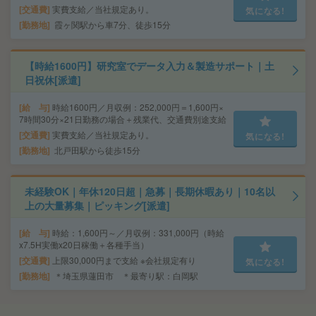
交通費
実費支給／当社規定あり。
気になる!
勤務地
霞ヶ関駅から車7分、徒歩15分
【時給1600円】研究室でデータ入力＆製造サポート｜土
日祝休[派遣]
給 与
時給1600円／月収例：252,000円＝1,600円×
7時間30分×21日勤務の場合＋残業代、交通費別途支給
交通費
実費支給／当社規定あり。
気になる!
勤務地
北戸田駅から徒歩15分
未経験OK｜年休120日超｜急募｜長期休暇あり｜10名以
上の大量募集｜ピッキング[派遣]
給 与
時給：1,600円～／月収例：331,000円（時給
x7.5H実働x20日稼働＋各種手当）
交通費
上限30,000円まで支給 ※会社規定有り
気になる!
勤務地
＊埼玉県蓮田市 ＊最寄り駅：白岡駅