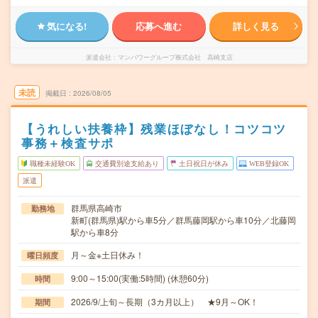
気になる!
応募へ進む
詳しく見る
派遣会社
マンパワーグループ株式会社 高崎支店
未読
掲載日
2026/08/05
【うれしい扶養枠】残業ほぼなし！コツコツ
事務＋検査サポ
職種未経験OK
交通費別途支給あり
土日祝日が休み
WEB登録OK
派遣
群馬県高崎市
勤務地
新町(群馬県)駅から車5分／群馬藤岡駅から車10分／北藤岡
駅から車8分
月～金※土日休み！
曜日頻度
9:00～15:00(実働:5時間) (休憩60分)
時間
2026/9/上旬～長期（3カ月以上） ★9月～OK！
期間