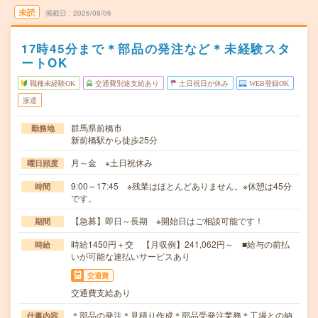
未読
掲載日
2026/08/06
17時45分まで＊部品の発注など＊未経験スタ
ートOK
職種未経験OK
交通費別途支給あり
土日祝日が休み
WEB登録OK
派遣
群馬県前橋市
勤務地
新前橋駅から徒歩25分
月～金 ※土日祝休み
曜日頻度
9:00～17:45 ※残業はほとんどありません。※休憩は45分
時間
です。
【急募】即日～長期 ※開始日はご相談可能です！
期間
時給1450円＋交 【月収例】241,062円～ ■給与の前払
時給
いが可能な速払いサービスあり
交通費
交通費支給あり
＊部品の発注＊見積り作成＊部品受発注業務＊工場との納
仕事内容