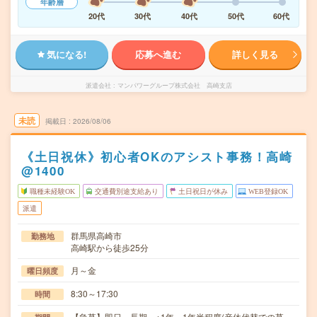
年齢層
20代
30代
40代
50代
60代
気になる!
応募へ進む
詳しく見る
派遣会社
マンパワーグループ株式会社 高崎支店
未読
掲載日
2026/08/06
《土日祝休》初心者OKのアシスト事務！高崎
@1400
職種未経験OK
交通費別途支給あり
土日祝日が休み
WEB登録OK
派遣
群馬県高崎市
勤務地
高崎駅から徒歩25分
月～金
曜日頻度
8:30～17:30
時間
【急募】即日～長期 ※1年～1年半程度(産休代替での募