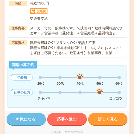
時給1300円
時給
交通費
交通費支給
メーカーでの一般事務です。＼扶養内＊勤務時間相談でき
仕事内容
ます！／営業事務（受発注）＋営業経理＋品質検査と…
職種未経験OK / ブランクOK / 英語力不要
応募資格
職種未経験OK！業界未経験OK！【こんな方におススメ！
まずはご応募ください／歓迎条件】営業事務、営業…
職場の雰囲気
年齢層
20代
30代
40代
50代
60代
仕事の仕方
テキパキ
コツコツ
気になる!
応募へ進む
詳しく見る
派遣会社
アデコ株式会社