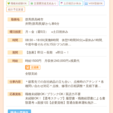
職種未経験OK
交通費別途支給あり
土日祝日が休み
WEB登録OK
紹介予定派遣
群馬県高崎市
勤務地
井野(群馬県)駅から車6分
月～金（週5日） ※土日祝休み
曜日頻度
08:30～18:00(実働8時間 休憩1時間30分)※昼休み1時間、
時間
午前午後それぞれ15分づつの休…
【急募】即日～長期 ※即日～！
期間
時給1500円 月収例 240,000円+残業代
時給
交通費
全額支給
＊顧客先での自社納品の立ち合い、点検時のアテンド＊各
仕事内容
種問い合わせ対応＊点検、修理の日程調整＊見積下書…
職種未経験OK / ブランクOK / 英語力不要
応募資格
未経験OK！【選考ステップ】履歴書・職務経歴書による書
類選考→面接1回【必要資格】普通自動車運転免許…
職場の雰囲気