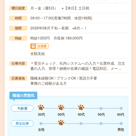
月～金（週5日） ※【休日】土日祝
曜日頻度
09:00～17:00(実働7時間 休憩1時間)
時間
2026年08月下旬～長期 ※8月～！
期間
時給1350円 月収例 189,000円
時給
交通費
全額支給
＊受注チェック、社内システムへの入力＊伝票作成、注文
仕事内容
書の入力、管理＊納期や在庫の確認＊電話対応、メー…
職種未経験OK / ブランクOK / 英語力不要
応募資格
事務のご経験がある方
職場の雰囲気
年齢層
20代
30代
40代
50代
60代
男女比率
女性
男性