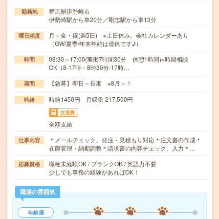
群馬県伊勢崎市
勤務地
伊勢崎駅から車20分／剛志駅から車13分
月～金・祝(週5日) ※土日休み。会社カレンダーあり
曜日頻度
（GW/夏季/年末年始は連休です♪）
08:30～17:00(実働7時間30分 休憩1時間)※時間相談
時間
OK（8-17時・8時30分-17時…
【急募】即日～長期 ※8月～！
期間
時給1450円 月収例 217,500円
時給
交通費
全額支給
＊メールチェック、発注・見積もり対応＊注文書の作成＊
仕事内容
在庫管理・納期調整＊請求書の内容チェック、入力＊…
職種未経験OK / ブランクOK / 英語力不要
応募資格
少しでも事務の経験があればOK！
職場の雰囲気
年齢層