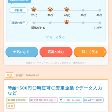
年齢層
20代
30代
40代
50代
60代
職場の様子
活気がある
しずか
もっと見る
気になる!
応募へ進む
詳しく見る
派遣会社
パーソルテンプスタッフ株式会社 北関東エリア
未読
掲載日
2026/08/05
時給1500円〇時短可〇安定企業でデータ入力
など
職種未経験OK
交通費別途支給あり
土日祝日が休み
WEB登録OK
派遣