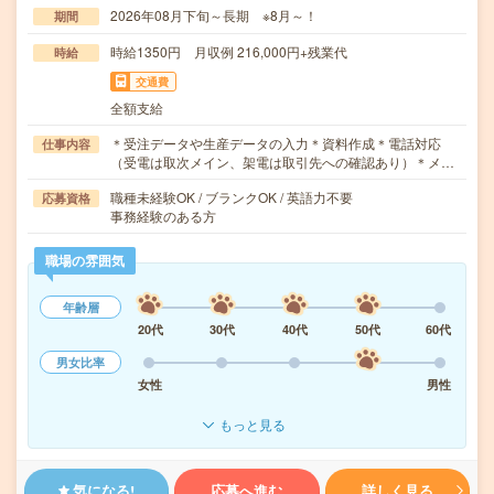
2026年08月下旬～長期 ※8月～！
期間
時給1350円 月収例 216,000円+残業代
時給
交通費
全額支給
＊受注データや生産データの入力＊資料作成＊電話対応
仕事内容
（受電は取次メイン、架電は取引先への確認あり）＊メ…
職種未経験OK / ブランクOK / 英語力不要
応募資格
事務経験のある方
職場の雰囲気
年齢層
20代
30代
40代
50代
60代
男女比率
女性
男性
もっと見る
気になる!
応募へ進む
詳しく見る