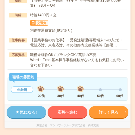
期間
集) ※8月～OK！
時給1400円＋交
時給
交通費
別途交通費支給(規定あり)
【営業事務のお仕事】・受発注処理(専用端末への入力)・
仕事内容
電話応対、来客応対、その他部内庶務業務等【部署…
職種未経験OK / ブランクOK / 英語力不要
応募資格
Word・Excel基本操作事務経験がない方もお気軽にお問い
合わせ下さい
職場の雰囲気
年齢層
20代
30代
40代
50代
60代
気になる!
応募へ進む
詳しく見る
派遣会社
マンパワーグループ株式会社 高崎支店