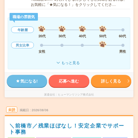
お気軽に「★気になる！」をクリックしてくださ…
職場の雰囲気
年齢層
20代
30代
40代
50代
60代
男女比率
女性
男性
もっと見る
気になる!
応募へ進む
詳しく見る
派遣会社
ヒューマンリソシア株式会社
未読
掲載日
2026/08/06
＼前橋市／残業ほぼなし！安定企業でサポー
ト事務