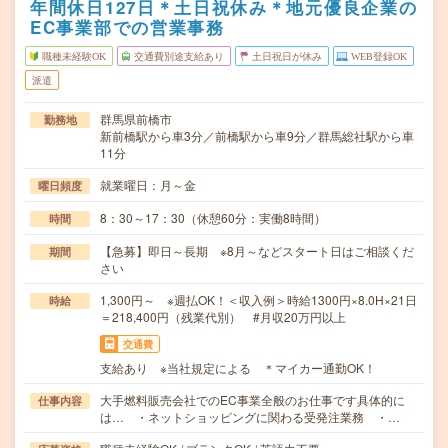
年間休日127日＊土日祝休み＊地元優良企業の
EC事業部での営業事務
職種未経験OK
交通費別途支給あり
土日祝日が休み
WEB登録OK
派遣
群馬県前橋市
勤務地
新前橋駅から車3分／前橋駅から車9分／群馬総社駅から車
11分
就業曜日：月～金
曜日頻度
8：30～17：30（休憩60分：実働8時間）
時間
【急募】即日～長期 ※8月～などスタート日はご相談くだ
期間
さい
1,300円～ ※週払OK！＜収入例＞時給1300円×8.0H×21日
時給
＝218,400円（残業代別） #月収20万円以上
交通費
支給あり ※当社規定による ＊マイカー通勤OK！
大手燃料販売会社でのEC事業全般のお仕事です具体的に
仕事内容
は… ・ネットショッピングに関わる受発注業務 ・…