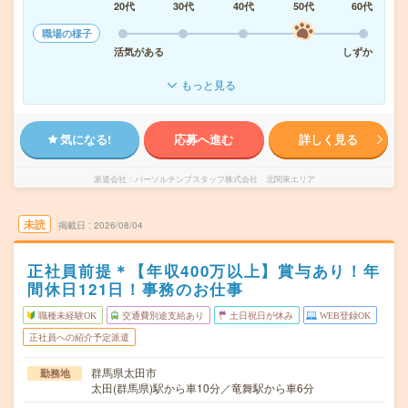
20代
30代
40代
50代
60代
職場の様子
活気がある
しずか
もっと見る
気になる!
応募へ進む
詳しく見る
派遣会社
パーソルテンプスタッフ株式会社 北関東エリア
未読
掲載日
2026/08/04
正社員前提＊【年収400万以上】賞与あり！年
間休日121日！事務のお仕事
職種未経験OK
交通費別途支給あり
土日祝日が休み
WEB登録OK
正社員への紹介予定派遣
群馬県太田市
勤務地
太田(群馬県)駅から車10分／竜舞駅から車6分