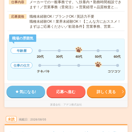
メーカーでの一般事務です。＼扶養内＊勤務時間相談でき
仕事内容
ます！／営業事務（受発注）＋営業経理＋品質検査と…
職種未経験OK / ブランクOK / 英語力不要
応募資格
職種未経験OK！業界未経験OK！【こんな方におススメ！
まずはご応募ください／歓迎条件】営業事務、営業…
職場の雰囲気
年齢層
20代
30代
40代
50代
60代
仕事の仕方
テキパキ
コツコツ
気になる!
応募へ進む
詳しく見る
派遣会社
アデコ株式会社
未読
掲載日
2026/08/05