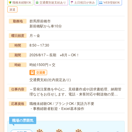
職種未経験OK
交通費別途支給あり
土日祝日が休み
WEB登録OK
派遣
群馬県前橋市
勤務地
新前橋駅から車10分
月～金
曜日頻度
8:50～17:30
時間
2026/8/17～長期 ※8月～OK！
期間
時給1500円＋交
時給
交通費
交通費支給(社内規定あり)
～受発注業務を中心に、見積書作成や請求書処理、納期管
仕事内容
理などをお任せします。電話・来客対応や郵送物の受…
職種未経験OK / ブランクOK / 英語力不要
応募資格
・事務経験者歓迎・Excel基本操作
職場の雰囲気