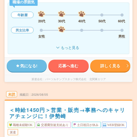
職場の雰囲気
年齢層
20代
30代
40代
50代
60代
男女比率
女性
男性
もっと見る
気になる!
応募へ進む
詳しく見る
派遣会社
パーソルテンプスタッフ株式会社 北関東エリア
未読
掲載日
2026/08/05
＜時給1450円＞営業・販売→事務へのキャリ
アチェンジに！伊勢崎
職種未経験OK
交通費別途支給あり
土日祝日が休み
WEB登録OK
派遣