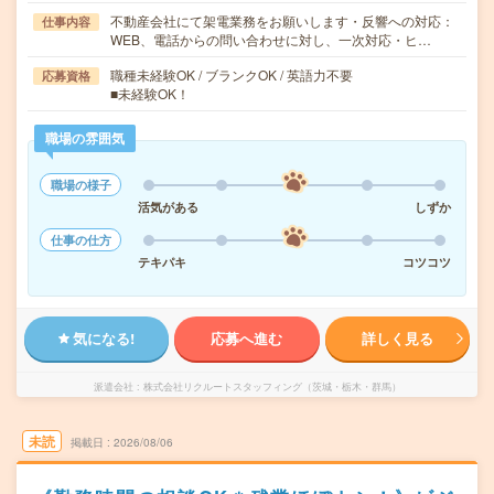
不動産会社にて架電業務をお願いします・反響への対応：
仕事内容
WEB、電話からの問い合わせに対し、一次対応・ヒ…
職種未経験OK / ブランクOK / 英語力不要
応募資格
■未経験OK！
職場の雰囲気
職場の様子
活気がある
しずか
仕事の仕方
テキパキ
コツコツ
気になる!
応募へ進む
詳しく見る
派遣会社
株式会社リクルートスタッフィング（茨城・栃木・群馬）
未読
掲載日
2026/08/06