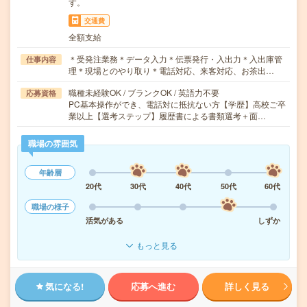
す。
交通費
全額支給
＊受発注業務＊データ入力＊伝票発行・入出力＊入出庫管
仕事内容
理＊現場とのやり取り＊電話対応、来客対応、お茶出…
職種未経験OK / ブランクOK / 英語力不要
応募資格
PC基本操作ができ、電話対に抵抗ない方【学歴】高校ご卒
業以上【選考ステップ】履歴書による書類選考＋面…
職場の雰囲気
年齢層
20代
30代
40代
50代
60代
職場の様子
活気がある
しずか
もっと見る
気になる!
応募へ進む
詳しく見る