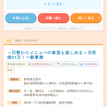
もっと見る
気になる!
応募へ進む
詳しく見る
派遣会社
パーソルテンプスタッフ株式会社 北関東エリア
未読
掲載日
2026/08/06
＜日替わりメニューの食堂も楽しめる＞月収
例21万！一般事務
職種未経験OK
交通費別途支給あり
土日祝日が休み
WEB登録OK
派遣
群馬県太田市
勤務地
細谷(群馬県)駅から車5分／太田(群馬県)駅から車15分
月～金（週5日） ※土日祝休み（年間休日120日以上）
曜日頻度
GW/夏季/年末年始休暇あり
08:30～17:30(実働8時間 休憩1時間)
時間