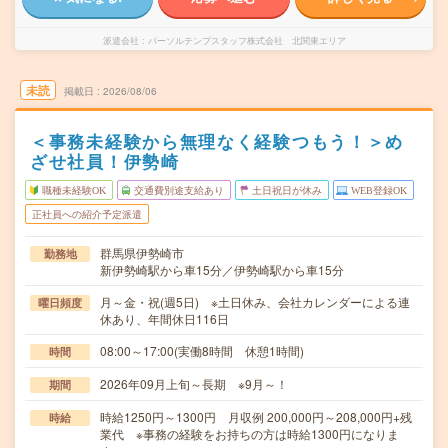
派遣会社
パーソルテンプスタッフ株式会社 北関東エリア
未読
掲載日
2026/08/06
＜事務未経験から無理なく経験つもう！＞め
ざせ社員！伊勢崎
職種未経験OK
交通費別途支給あり
土日祝日が休み
WEB登録OK
正社員への紹介予定派遣
群馬県伊勢崎市
勤務地
新伊勢崎駅から車15分／伊勢崎駅から車15分
月～金・祝(週5日) ※土日休み、会社カレンダーによる連
曜日頻度
休あり、年間休日116日
08:00～17:00(実働8時間 休憩1時間)
時間
2026年09月上旬～長期 ※9月～！
期間
時給1250円～1300円 月収例 200,000円～208,000円+残
時給
業代 ※事務の経験をお持ちの方は時給1300円になりま