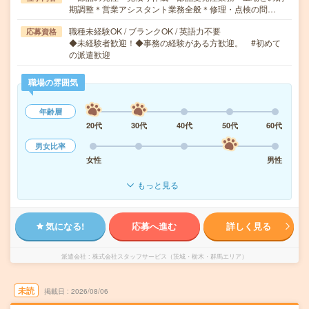
期調整＊営業アシスタント業務全般＊修理・点検の問…
職種未経験OK / ブランクOK / 英語力不要
応募資格
◆未経験者歓迎！◆事務の経験がある方歓迎。 #初めて
の派遣歓迎
職場の雰囲気
年齢層
20代
30代
40代
50代
60代
男女比率
女性
男性
もっと見る
気になる!
応募へ進む
詳しく見る
派遣会社
株式会社スタッフサービス（茨城・栃木・群馬エリア）
未読
掲載日
2026/08/06