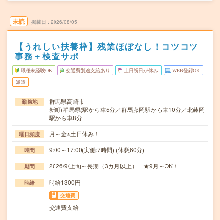
未読
掲載日
2026/08/05
【うれしい扶養枠】残業ほぼなし！コツコツ
事務＋検査サポ
職種未経験OK
交通費別途支給あり
土日祝日が休み
WEB登録OK
派遣
群馬県高崎市
勤務地
新町(群馬県)駅から車5分／群馬藤岡駅から車10分／北藤岡
駅から車8分
月～金※土日休み！
曜日頻度
9:00～17:00(実働:7時間) (休憩60分)
時間
2026/9/上旬～長期（3カ月以上） ★9月～OK！
期間
時給1300円
時給
交通費
交通費支給