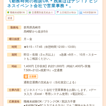
《勤務時間の相談OK＊残業ほぼナシ！》ビジ
ネスイベント会社で営業事務＊。
職種未経験OK
交通費別途支給あり
土日祝日が休み
WEB登録OK
派遣
群馬県高崎市
勤務地
高崎駅から徒歩5分
月～金
曜日頻度
★9:15～17:45（休憩時間 12:00～13:00）
時間
即日～長期（3ヵ月以上） ※急募 ○9月～、10月～スター
期間
トもご相談ください。
1,400円【月収例】約221,000円（時給1,400円×実働
時給
7.50h×21日+残業1h）+交通費
交通費
通勤交通費の支給あり（当社規定による）
ビジネスイベント会社で営業事務をお願いします。○デー
仕事内容
タ入力（Excel・専用システム使用）○電話対応…
職種未経験OK / ブランクOK / 英語力不要
応募資格
●未経験OK●PC入力できる方少しでもご興味がある方は、