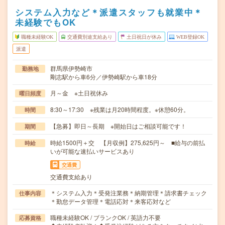
システム入力など＊派遣スタッフも就業中＊
未経験でもOK
職種未経験OK
交通費別途支給あり
土日祝日が休み
WEB登録OK
派遣
群馬県伊勢崎市
勤務地
剛志駅から車6分／伊勢崎駅から車18分
月～金 ※土日祝休み
曜日頻度
8:30～17:30 ※残業は月20時間程度。※休憩60分。
時間
【急募】即日～長期 ※開始日はご相談可能です！
期間
時給1500円＋交 【月収例】275,625円～ ■給与の前払
時給
いが可能な速払いサービスあり
交通費
交通費支給あり
＊システム入力＊受発注業務＊納期管理＊請求書チェック
仕事内容
＊勤怠データ管理＊電話応対＊来客応対など
職種未経験OK / ブランクOK / 英語力不要
応募資格