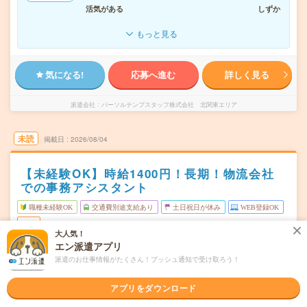
活気がある
しずか
もっと見る
気になる!
応募へ進む
詳しく見る
派遣会社
パーソルテンプスタッフ株式会社 北関東エリア
未読
掲載日
2026/08/04
【未経験OK】時給1400円！長期！物流会社
での事務アシスタント
職種未経験OK
交通費別途支給あり
土日祝日が休み
WEB登録OK
派遣
大人気！
エン派遣アプリ
群馬県前橋市
勤務地
派遣のお仕事情報がたくさん！プッシュ通知で受け取ろう！
駒形駅から徒歩13分
月～金（週5日） ※【休日】土日祝
曜日頻度
アプリをダウンロード
08:30～17:00(実働7時間30分 休憩1時間)
時間