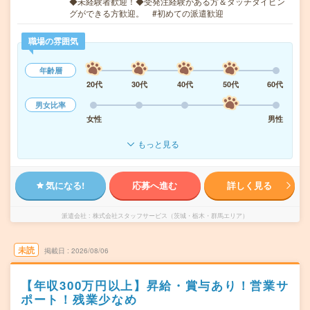
◆未経験者歓迎！◆受発注経験がある方＆タッチタイピン
グができる方歓迎。 #初めての派遣歓迎
職場の雰囲気
年齢層
20代
30代
40代
50代
60代
男女比率
女性
男性
もっと見る
気になる!
応募へ進む
詳しく見る
派遣会社
株式会社スタッフサービス（茨城・栃木・群馬エリア）
未読
掲載日
2026/08/06
【年収300万円以上】昇給・賞与あり！営業サ
ポート！残業少なめ