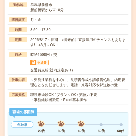
群馬県前橋市
勤務地
新前橋駅から車10分
月～金
曜日頻度
8:50～17:30
時間
2026/8/17～長期 ※将来的に直接雇用のチャンスもありま
期間
す! ※8月～OK！
時給1500円＋交
時給
交通費
交通費支給(社内規定あり)
～受発注業務を中心に、見積書作成や請求書処理、納期管
仕事内容
理などをお任せします。電話・来客対応や郵送物の受…
職種未経験OK / ブランクOK / 英語力不要
応募資格
・事務経験者歓迎・Excel基本操作
職場の雰囲気
年齢層
20代
30代
40代
50代
60代