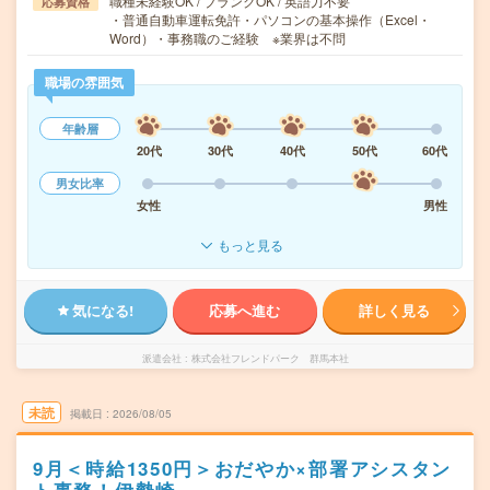
職種未経験OK / ブランクOK / 英語力不要
応募資格
・普通自動車運転免許・パソコンの基本操作（Excel・
Word）・事務職のご経験 ※業界は不問
職場の雰囲気
年齢層
20代
30代
40代
50代
60代
男女比率
女性
男性
もっと見る
気になる!
応募へ進む
詳しく見る
派遣会社
株式会社フレンドパーク 群馬本社
未読
掲載日
2026/08/05
9月＜時給1350円＞おだやか×部署アシスタン