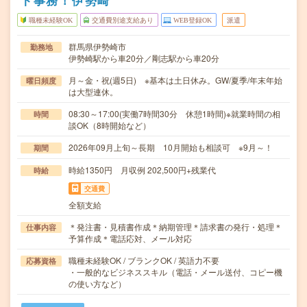
ト事務！伊勢崎
職種未経験OK
交通費別途支給あり
WEB登録OK
派遣
群馬県伊勢崎市
勤務地
伊勢崎駅から車20分／剛志駅から車20分
月～金・祝(週5日) ※基本は土日休み。GW/夏季/年末年始
曜日頻度
は大型連休。
08:30～17:00(実働7時間30分 休憩1時間)※就業時間の相
時間
談OK（8時開始など）
2026年09月上旬～長期 10月開始も相談可 ※9月～！
期間
時給1350円 月収例 202,500円+残業代
時給
交通費
全額支給
＊発注書・見積書作成＊納期管理＊請求書の発行・処理＊
仕事内容
予算作成＊電話応対、メール対応
職種未経験OK / ブランクOK / 英語力不要
応募資格
・一般的なビジネススキル（電話・メール送付、コピー機
の使い方など）