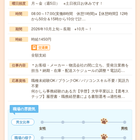
月～金（週5日） ※土日祝日お休みです！
曜日頻度
08:00～17:00(実働8時間 休憩1時間)※【休憩時間】12時
時間
から50分＆15時から10分で計…
2026年10月上旬～長期 ※10月～！
期間
時給1450円
時給
交通費
全額支給
＊お客様・メーカー・物流会社の間に立ち、受発注業務を
仕事内容
担当＊納期・在庫・配送スケジュールの調整＊電話応…
職種未経験OK / ブランクOK / パソコンスキル不要 / 英語力
応募資格
不要
何かしら事務経験のある方【学歴】大学卒業以上【選考ス
テップ】履歴書・職務経歴書による書類選考→適性検…
職場の雰囲気
男女比率
女性
男性
職場の様子