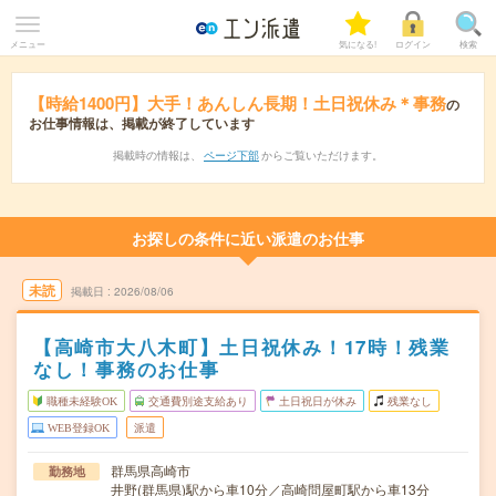
メニュー
気になる!
ログイン
検索
【時給1400円】大手！あんしん長期！土日祝休み＊事務
の
お仕事情報は、掲載が終了しています
掲載時の情報は、
ページ下部
からご覧いただけます。
お探しの条件に近い派遣のお仕事
未読
掲載日
2026/08/06
【高崎市大八木町】土日祝休み！17時！残業
なし！事務のお仕事
職種未経験OK
交通費別途支給あり
土日祝日が休み
残業なし
WEB登録OK
派遣
群馬県高崎市
勤務地
井野(群馬県)駅から車10分／高崎問屋町駅から車13分