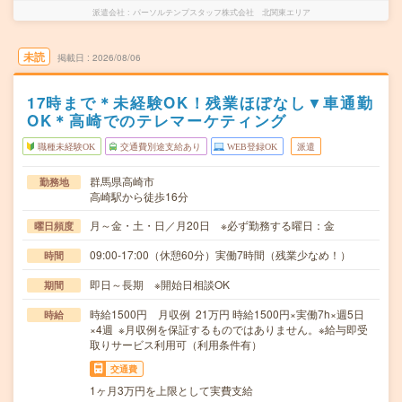
派遣会社
パーソルテンプスタッフ株式会社 北関東エリア
未読
掲載日
2026/08/06
17時まで＊未経験OK！残業ほぼなし▼車通勤
OK＊高崎でのテレマーケティング
職種未経験OK
交通費別途支給あり
WEB登録OK
派遣
群馬県高崎市
勤務地
高崎駅から徒歩16分
月～金・土・日／月20日 ※必ず勤務する曜日：金
曜日頻度
09:00-17:00（休憩60分）実働7時間（残業少なめ！）
時間
即日～長期 ※開始日相談OK
期間
時給1500円 月収例 21万円 時給1500円×実働7h×週5日
時給
×4週 ※月収例を保証するものではありません。※給与即受
取りサービス利用可（利用条件有）
交通費
1ヶ月3万円を上限として実費支給