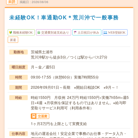
未読
掲載日
2026/08/06
未経験OK！車通勤OK＊荒川沖で一般事務
職種未経験OK
交通費別途支給あり
土日祝日が休み
WEB登録OK
派遣
茨城県土浦市
勤務地
荒川沖駅から徒歩3分／つくば駅からバス27分
月～金／週5日
曜日頻度
09:00-17:55（休憩60分）実働7時間55分
時間
2026年09月01日～長期 ※開始日相談OK ※9月～！
期間
時給1550円 月収例 24万円 時給1550円×実働7h55m×週5
時給
日×4週 ※月収例を保証するものではありません。※給与即
受取りサービス利用可（利用条件有）
交通費
1ヶ月3万円を上限として実費支給
地元の運送会社！安定企業で事務のお仕事・データ入力・
仕事内容