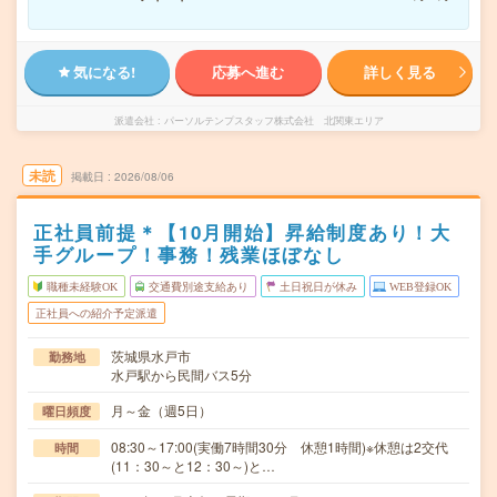
気になる!
応募へ進む
詳しく見る
派遣会社
パーソルテンプスタッフ株式会社 北関東エリア
未読
掲載日
2026/08/06
正社員前提＊【10月開始】昇給制度あり！大
手グループ！事務！残業ほぼなし
職種未経験OK
交通費別途支給あり
土日祝日が休み
WEB登録OK
正社員への紹介予定派遣
茨城県水戸市
勤務地
水戸駅から民間バス5分
月～金（週5日）
曜日頻度
08:30～17:00(実働7時間30分 休憩1時間)※休憩は2交代
時間
(11：30～と12：30～)と…