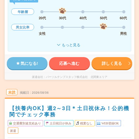
年齢層
20代
30代
40代
50代
60代
男女比率
女性
男性
もっと見る
気になる!
応募へ進む
詳しく見る
派遣会社
パーソルテンプスタッフ株式会社 北関東エリア
未読
掲載日
2026/08/06
【扶養内OK】週2～3日＊土日祝休み！公的機
関でチェック事務
交通費別途支給あり
土日祝日が休み
残業なし
WEB登録OK
派遣