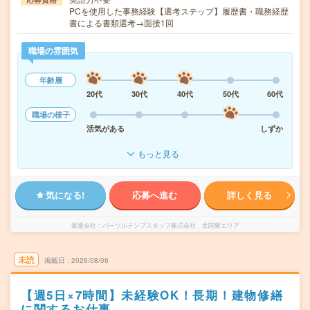
PCを使用した事務経験【選考ステップ】履歴書・職務経歴
書による書類選考→面接1回
職場の雰囲気
年齢層
20代
30代
40代
50代
60代
職場の様子
活気がある
しずか
もっと見る
気になる!
応募へ進む
詳しく見る
派遣会社
パーソルテンプスタッフ株式会社 北関東エリア
未読
掲載日
2026/08/06
【週5日×7時間】未経験OK！長期！建物修繕
に関するお仕事