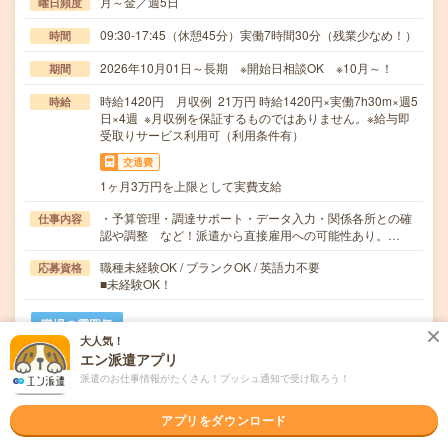
月～金／週5日
曜日頻度
09:30-17:45（休憩45分）実働7時間30分（残業少なめ！）
時間
2026年10月01日～長期 ※開始日相談OK ※10月～！
期間
時給1420円 月収例 21万円 時給1420円×実働7h30m×週5
時給
日×4週 ※月収例を保証するものではありません。※給与即
受取りサービス利用可（利用条件有）
交通費
1ヶ月3万円を上限として実費支給
・予算管理・調達サポート・データ入力・関係各所との確
仕事内容
認や調整 など！派遣から直接雇用への可能性あり。…
職種未経験OK / ブランクOK / 英語力不要
応募資格
■未経験OK！
職場の雰囲気
大人気！
エン派遣アプリ
職場の様子
派遣のお仕事情報がたくさん！プッシュ通知で受け取ろう！
活気がある
しずか
仕事の仕方
アプリをダウンロード
テキパキ
コツコツ