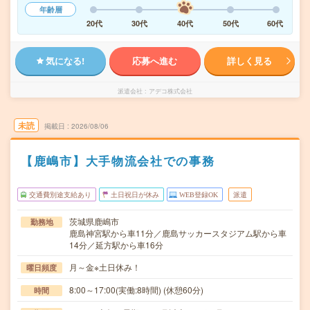
年齢層
20代
30代
40代
50代
60代
気になる!
応募へ進む
詳しく見る
派遣会社
アデコ株式会社
未読
掲載日
2026/08/06
【鹿嶋市】大手物流会社での事務
交通費別途支給あり
土日祝日が休み
WEB登録OK
派遣
茨城県鹿嶋市
勤務地
鹿島神宮駅から車11分／鹿島サッカースタジアム駅から車
14分／延方駅から車16分
月～金※土日休み！
曜日頻度
8:00～17:00(実働:8時間) (休憩60分)
時間