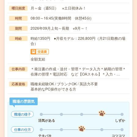
月～金（週5日） ※土日祝休み！
曜日頻度
08:00～16:45(実働8時間 休憩45分)
時間
2026年09月上旬～長期 ※9月～！
期間
時給1350円 ●月収モデル：226,800円（月21日勤務の場
時給
合）
交通費
全額支給
＊発注書の作成・送付・管理＊データ入力＊納期の管理＊
仕事内容
在庫の管理＊電話対応 など【OAスキル】＊入力・…
職種未経験OK / ブランクOK / 英語力不要
応募資格
基本的なPC操作ができる方
職場の雰囲気
職場の様子
活気がある
しずか
仕事の仕方
テキパキ
コツコツ