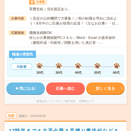
交通費
実費支給／当社規定あり。
＼安定の公的機関で大募集！／秋の転職を早めに決めよ
仕事内容
う！8月中のご応募が採用の近道！《主なお仕事》・仕…
職種未経験OK
応募資格
何らかの事務経験PCスキル：Word・Excel の基本操作
（書類作成・印刷等／関数を用いた表計算・…
職場の雰囲気
年齢層
20代
30代
40代
50代
60代
気になる!
応募へ進む
詳しく見る
派遣会社
ランスタッド株式会社 北関東エリア
未読
掲載日
2026/08/06
17時半まで＊大手企業＊見積り書送付など＊