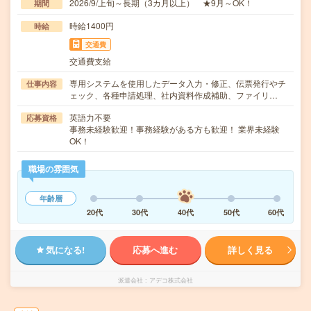
2026/9/上旬～長期（3カ月以上） ★9月～OK！
期間
時給1400円
時給
交通費
交通費支給
専用システムを使用したデータ入力・修正、伝票発行やチ
仕事内容
ェック、各種申請処理、社内資料作成補助、ファイリ…
英語力不要
応募資格
事務未経験歓迎！事務経験がある方も歓迎！ 業界未経験
OK！
職場の雰囲気
年齢層
20代
30代
40代
50代
60代
気になる!
応募へ進む
詳しく見る
派遣会社
アデコ株式会社