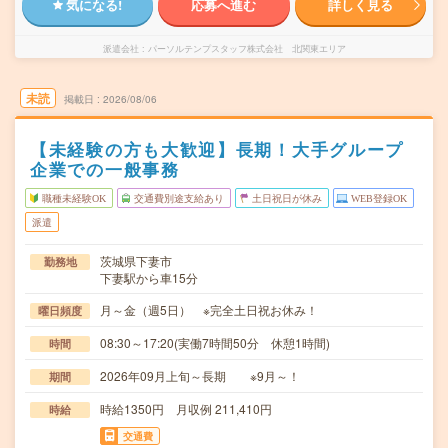
気になる!
応募へ進む
詳しく見る
派遣会社
パーソルテンプスタッフ株式会社 北関東エリア
未読
掲載日
2026/08/06
【未経験の方も大歓迎】長期！大手グループ
企業での一般事務
職種未経験OK
交通費別途支給あり
土日祝日が休み
WEB登録OK
派遣
茨城県下妻市
勤務地
下妻駅から車15分
月～金（週5日） ※完全土日祝お休み！
曜日頻度
08:30～17:20(実働7時間50分 休憩1時間)
時間
2026年09月上旬～長期 ※9月～！
期間
時給1350円 月収例 211,410円
時給
交通費