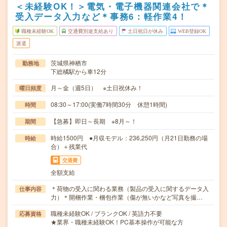
＜未経験OK！＞電気・電子機器関連会社で＊
受入データ入力など＊事務6：軽作業4！
職種未経験OK
交通費別途支給あり
土日祝日が休み
WEB登録OK
派遣
茨城県神栖市
勤務地
下総橘駅から車12分
月～金（週5日） ※土日祝休み！
曜日頻度
08:30～17:00(実働7時間30分 休憩1時間)
時間
【急募】即日～長期 ※8月～！
期間
時給1500円 ●月収モデル：236,250円（月21日勤務の場
時給
合）＋残業代
交通費
全額支給
＊荷物の受入に関わる業務（製品の受入に関するデータ入
仕事内容
力）＊開梱作業・梱包作業（傷が無いかなど写真を撮…
職種未経験OK / ブランクOK / 英語力不要
応募資格
★業界・職種未経験OK！PC基本操作が可能な方