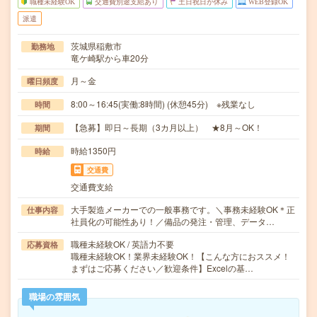
職種未経験OK
交通費別途支給あり
土日祝日が休み
WEB登録OK
派遣
茨城県稲敷市
勤務地
竜ケ崎駅から車20分
月～金
曜日頻度
8:00～16:45(実働:8時間) (休憩45分) ※残業なし
時間
【急募】即日～長期（3カ月以上） ★8月～OK！
期間
時給1350円
時給
交通費
交通費支給
大手製造メーカーでの一般事務です。＼事務未経験OK＊正
仕事内容
社員化の可能性あり！／備品の発注・管理、データ…
職種未経験OK / 英語力不要
応募資格
職種未経験OK！業界未経験OK！【こんな方におススメ！
まずはご応募ください／歓迎条件】Excelの基…
職場の雰囲気