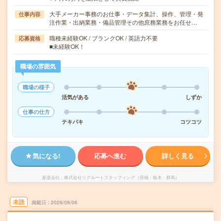
大手メーカー事務のお仕事・データ集計、操作、管理・発
仕事内容
注作業・出納業務・備品管理その他庶務業務をお任せ…
職種未経験OK / ブランクOK / 英語力不要
応募資格
■未経験OK！
職場の雰囲気
職場の様子
活気がある
しずか
仕事の仕方
テキパキ
コツコツ
気になる!
応募へ進む
詳しく見る
派遣会社
株式会社リクルートスタッフィング（茨城・栃木・群馬）
未読
掲載日
2026/08/06