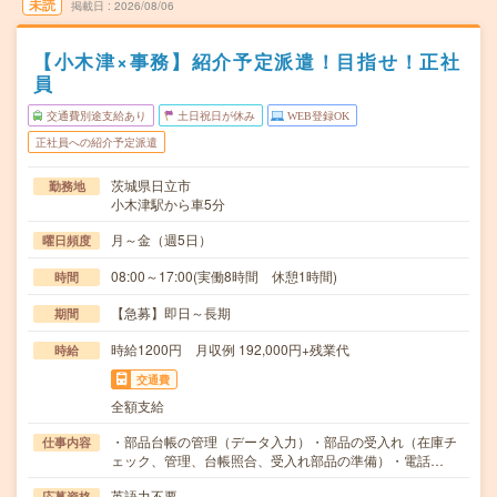
未読
掲載日
2026/08/06
【小木津×事務】紹介予定派遣！目指せ！正社
員
交通費別途支給あり
土日祝日が休み
WEB登録OK
正社員への紹介予定派遣
茨城県日立市
勤務地
小木津駅から車5分
月～金（週5日）
曜日頻度
08:00～17:00(実働8時間 休憩1時間)
時間
【急募】即日～長期
期間
時給1200円 月収例 192,000円+残業代
時給
交通費
全額支給
・部品台帳の管理（データ入力）・部品の受入れ（在庫チ
仕事内容
ェック、管理、台帳照合、受入れ部品の準備）・電話…
英語力不要
応募資格