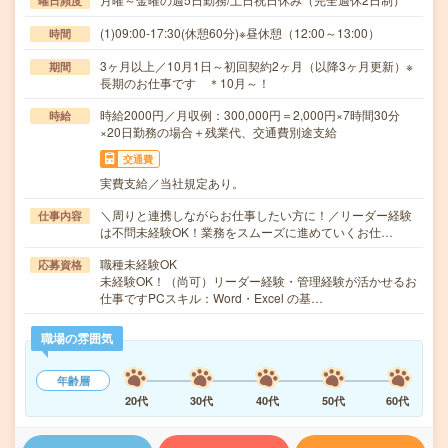
曜日頻度
(1)09:00-17:30(休憩60分)※昼休憩（12:00～13:00）
時間
3ヶ月以上／10月1日～初回契約2ヶ月（以降3ヶ月更新）※
期間
長期のお仕事です ＊10月～！
時給2000円／月収例：300,000円＝2,000円×7時間30分
時給
×20日勤務の場合＋残業代、交通費別途支給
交通費
実費支給／当社規定あり。
＼周りと連携しながらお仕事したい方に！／リーダー経験
仕事内容
は不問未経験OK！業務をスムーズに進めていくお仕…
職種未経験OK
応募資格
未経験OK！（尚可）リーダー経験・管理経験が活かせるお
仕事ですPCスキル：Word・Excel の基…
職場の雰囲気
年齢層
20代
30代
40代
50代
60代