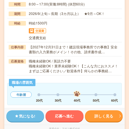
8:00～17:00(実働:8時間) (休憩60分)
時間
2026/9/上旬～長期（3カ月以上） ★9月～OK！
期間
時給1500円
時給
交通費
交通費支給
【2027年12月31日まで！建設現場事務所での事務】安全
仕事内容
書類の入力業務がメイン！その他、請求書作成…
職種未経験OK / 英語力不要
応募資格
職種未経験OK！業界未経験OK！【こんな方におススメ！
まずはご応募ください／歓迎条件】何らかの事務経…
職場の雰囲気
年齢層
20代
30代
40代
50代
60代
気になる!
応募へ進む
詳しく見る
派遣会社
アデコ株式会社