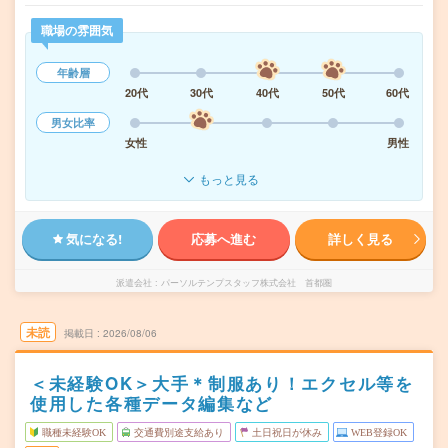
職場の雰囲気
年齢層
20代
30代
40代
50代
60代
男女比率
女性
男性
もっと見る
気になる!
応募へ進む
詳しく見る
派遣会社
パーソルテンプスタッフ株式会社 首都圏
未読
掲載日
2026/08/06
＜未経験OK＞大手＊制服あり！エクセル等を
使用した各種データ編集など
職種未経験OK
交通費別途支給あり
土日祝日が休み
WEB登録OK