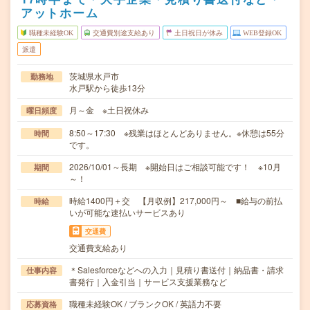
アットホーム
職種未経験OK
交通費別途支給あり
土日祝日が休み
WEB登録OK
派遣
茨城県水戸市
勤務地
水戸駅から徒歩13分
月～金 ※土日祝休み
曜日頻度
8:50～17:30 ※残業はほとんどありません。※休憩は55分
時間
です。
2026/10/01～長期 ※開始日はご相談可能です！ ※10月
期間
～！
時給1400円＋交 【月収例】217,000円～ ■給与の前払
時給
いが可能な速払いサービスあり
交通費
交通費支給あり
＊Salesforceなどへの入力｜見積り書送付｜納品書・請求
仕事内容
書発行｜入金引当｜サービス支援業務など
職種未経験OK / ブランクOK / 英語力不要
応募資格