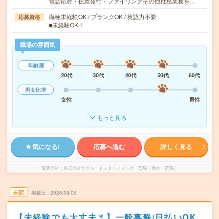
電話応対・伝票発行・ファイリングその他庶務業務を…
職種未経験OK / ブランクOK / 英語力不要
応募資格
■未経験OK！
職場の雰囲気
年齢層
20代
30代
40代
50代
60代
男女比率
女性
男性
もっと見る
気になる!
応募へ進む
詳しく見る
派遣会社
株式会社リクルートスタッフィング（茨城・栃木・群馬）
未読
掲載日
2026/08/06
【未経験でも大丈夫＊】一般事務/日払いOK