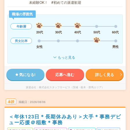
未経験OK！ #初めての派遣歓迎
職場の雰囲気
年齢層
20代
30代
40代
50代
60代
男女比率
女性
男性
もっと見る
気になる!
応募へ進む
詳しく見る
派遣会社
株式会社スタッフサービス（茨城・栃木・群馬エリア）
未読
掲載日
2026/08/06
＜年休123日＊長期休みあり＞大手＊事務デビ
ュー応援＠稲敷＊事務