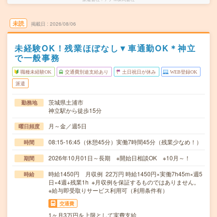
未読
掲載日
2026/08/06
未経験OK！残業ほぼなし▼車通勤OK＊神立
で一般事務
職種未経験OK
交通費別途支給あり
土日祝日が休み
WEB登録OK
派遣
茨城県土浦市
勤務地
神立駅から徒歩15分
月～金／週5日
曜日頻度
08:15-16:45（休憩45分）実働7時間45分（残業少なめ！）
時間
2026年10月01日～長期 ※開始日相談OK ※10月～！
期間
時給1450円 月収例 22万円 時給1450円×実働7h45m×週5
時給
日×4週+残業1h ※月収例を保証するものではありません。
※給与即受取りサービス利用可（利用条件有）
交通費
1ヶ月3万円を上限として実費支給