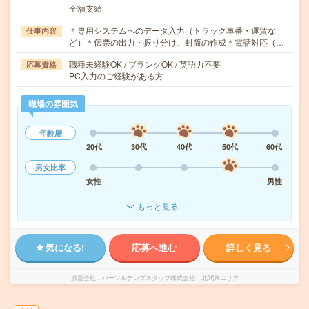
全額支給
＊専用システムへのデータ入力（トラック車番・運賃な
仕事内容
ど）＊伝票の出力・振り分け、封筒の作成＊電話対応（…
職種未経験OK / ブランクOK / 英語力不要
応募資格
PC入力のご経験がある方
職場の雰囲気
年齢層
20代
30代
40代
50代
60代
男女比率
女性
男性
もっと見る
気になる!
応募へ進む
詳しく見る
派遣会社
パーソルテンプスタッフ株式会社 北関東エリア