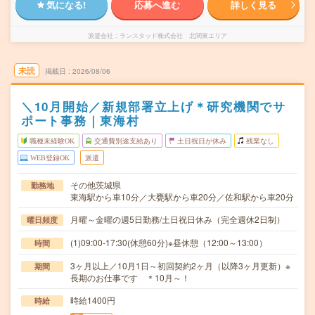
気になる!
応募へ進む
詳しく見る
派遣会社
ランスタッド株式会社 北関東エリア
未読
掲載日
2026/08/06
＼10月開始／新規部署立上げ＊研究機関でサ
ポート事務｜東海村
職種未経験OK
交通費別途支給あり
土日祝日が休み
残業なし
WEB登録OK
派遣
その他茨城県
勤務地
東海駅から車10分／大甕駅から車20分／佐和駅から車20分
月曜～金曜の週5日勤務/土日祝日休み（完全週休2日制）
曜日頻度
(1)09:00-17:30(休憩60分)※昼休憩（12:00～13:00）
時間
3ヶ月以上／10月1日～初回契約2ヶ月（以降3ヶ月更新）※
期間
長期のお仕事です ＊10月～！
時給1400円
時給