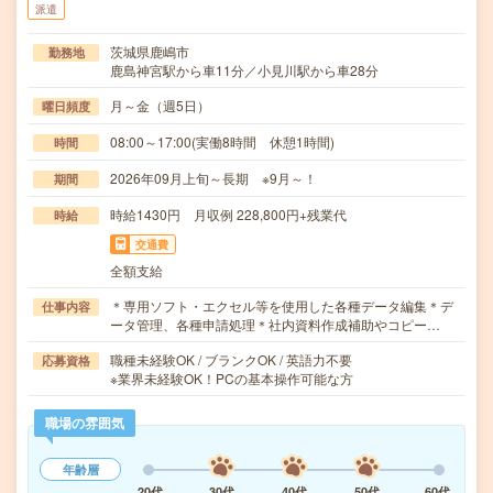
派遣
茨城県鹿嶋市
勤務地
鹿島神宮駅から車11分／小見川駅から車28分
月～金（週5日）
曜日頻度
08:00～17:00(実働8時間 休憩1時間)
時間
2026年09月上旬～長期 ※9月～！
期間
時給1430円 月収例 228,800円+残業代
時給
交通費
全額支給
＊専用ソフト・エクセル等を使用した各種データ編集＊デ
仕事内容
ータ管理、各種申請処理＊社内資料作成補助やコピー…
職種未経験OK / ブランクOK / 英語力不要
応募資格
※業界未経験OK！PCの基本操作可能な方
職場の雰囲気
年齢層
20代
30代
40代
50代
60代