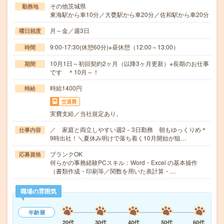
その他茨城県
勤務地
東海駅から車10分／大甕駅から車20分／佐和駅から車20分
月～金／週3日
曜日頻度
9:00-17:30(休憩60分)※昼休憩（12:00～13:00）
時間
10月1日～初回契約2ヶ月（以降3ヶ月更新）※長期のお仕事
期間
です ＊10月～！
時給1400円
時給
交通費
実費支給／当社規定あり。
／ 家庭と両立しやすい週2－3日勤務 朝もゆっくりめ＊
仕事内容
9時出社！＼夏休み明けで落ち着く10月開始が狙…
ブランクOK
応募資格
何らかの事務経験PCスキル：Word・Excel の基本操作
（書類作成・印刷等／関数を用いた表計算・…
職場の雰囲気
年齢層
20代
30代
40代
50代
60代