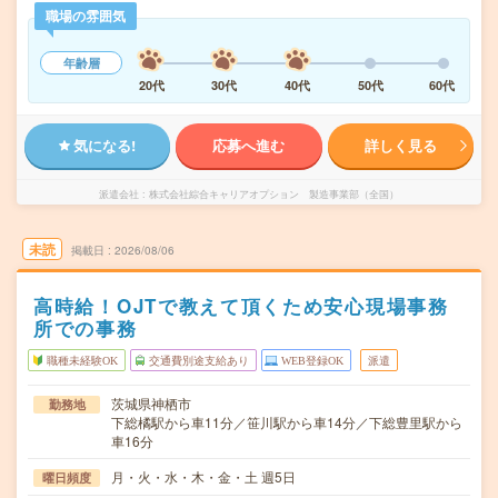
職場の雰囲気
年齢層
20代
30代
40代
50代
60代
気になる!
応募へ進む
詳しく見る
派遣会社
株式会社綜合キャリアオプション 製造事業部（全国）
未読
掲載日
2026/08/06
高時給！OJTで教えて頂くため安心現場事務
所での事務
職種未経験OK
交通費別途支給あり
WEB登録OK
派遣
茨城県神栖市
勤務地
下総橘駅から車11分／笹川駅から車14分／下総豊里駅から
車16分
月・火・水・木・金・土 週5日
曜日頻度