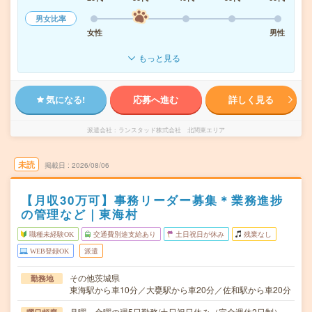
男女比率
女性
男性
もっと見る
気になる!
応募へ進む
詳しく見る
派遣会社
ランスタッド株式会社 北関東エリア
未読
掲載日
2026/08/06
【月収30万可】事務リーダー募集＊業務進捗
の管理など｜東海村
職種未経験OK
交通費別途支給あり
土日祝日が休み
残業なし
WEB登録OK
派遣
その他茨城県
勤務地
東海駅から車10分／大甕駅から車20分／佐和駅から車20分
月曜～金曜の週5日勤務/土日祝日休み（完全週休2日制）