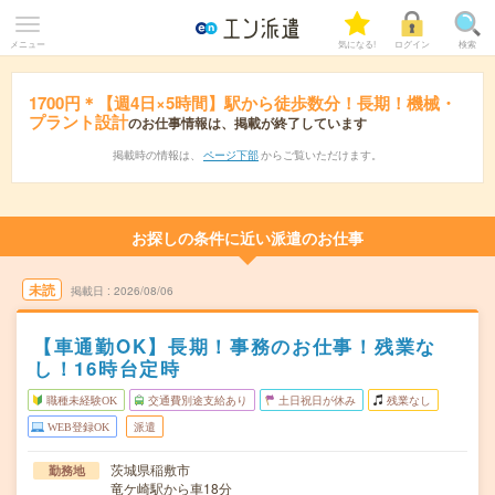
メニュー
気になる!
ログイン
検索
1700円＊【週4日×5時間】駅から徒歩数分！長期！機械・
プラント設計
のお仕事情報は、掲載が終了しています
掲載時の情報は、
ページ下部
からご覧いただけます。
お探しの条件に近い派遣のお仕事
未読
掲載日
2026/08/06
【車通勤OK】長期！事務のお仕事！残業な
し！16時台定時
職種未経験OK
交通費別途支給あり
土日祝日が休み
残業なし
WEB登録OK
派遣
茨城県稲敷市
勤務地
竜ケ崎駅から車18分