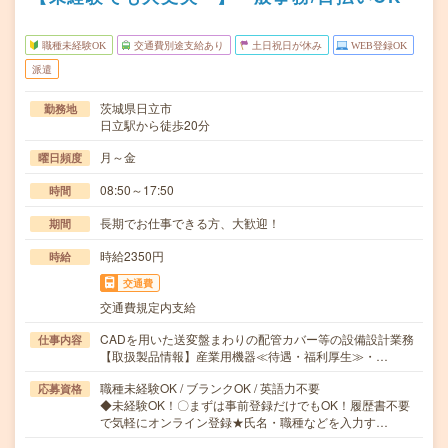
職種未経験OK
交通費別途支給あり
土日祝日が休み
WEB登録OK
派遣
茨城県日立市
勤務地
日立駅から徒歩20分
月～金
曜日頻度
08:50～17:50
時間
長期でお仕事できる方、大歓迎！
期間
時給2350円
時給
交通費
交通費規定内支給
CADを用いた送変盤まわりの配管カバー等の設備設計業務
仕事内容
【取扱製品情報】産業用機器≪待遇・福利厚生≫・…
職種未経験OK / ブランクOK / 英語力不要
応募資格
◆未経験OK！〇まずは事前登録だけでもOK！履歴書不要
で気軽にオンライン登録★氏名・職種などを入力す…