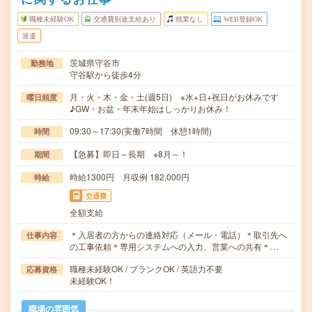
職種未経験OK
交通費別途支給あり
残業なし
WEB登録OK
派遣
茨城県守谷市
勤務地
守谷駅から徒歩4分
月・火・木・金・土(週5日) ※水+日+祝日がお休みです
曜日頻度
♪GW・お盆・年末年始はしっかりお休み！
09:30～17:30(実働7時間 休憩1時間)
時間
【急募】即日～長期 ※8月～！
期間
時給1300円 月収例 182,000円
時給
交通費
全額支給
＊入居者の方からの連絡対応（メール・電話）＊取引先へ
仕事内容
の工事依頼＊専用システムへの入力、営業への共有＊…
職種未経験OK / ブランクOK / 英語力不要
応募資格
未経験OK！
職場の雰囲気