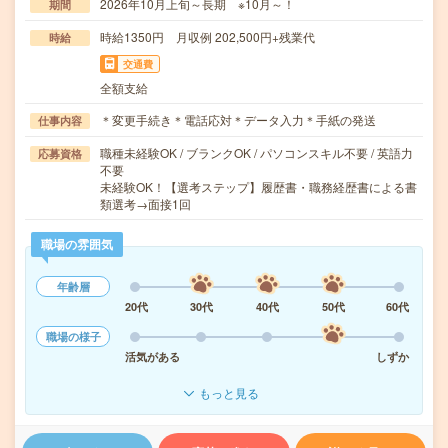
2026年10月上旬～長期 ※10月～！
期間
時給1350円 月収例 202,500円+残業代
時給
交通費
全額支給
＊変更手続き＊電話応対＊データ入力＊手紙の発送
仕事内容
職種未経験OK / ブランクOK / パソコンスキル不要 / 英語力
応募資格
不要
未経験OK！【選考ステップ】履歴書・職務経歴書による書
類選考→面接1回
職場の雰囲気
年齢層
20代
30代
40代
50代
60代
職場の様子
活気がある
しずか
もっと見る