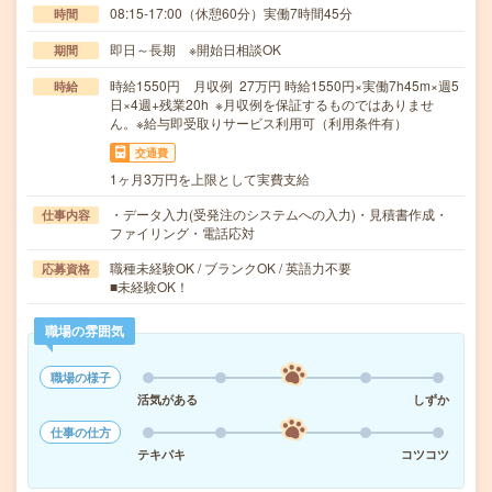
08:15-17:00（休憩60分）実働7時間45分
時間
即日～長期 ※開始日相談OK
期間
時給1550円 月収例 27万円 時給1550円×実働7h45m×週5
時給
日×4週+残業20h ※月収例を保証するものではありませ
ん。※給与即受取りサービス利用可（利用条件有）
交通費
1ヶ月3万円を上限として実費支給
・データ入力(受発注のシステムへの入力)・見積書作成・
仕事内容
ファイリング・電話応対
職種未経験OK / ブランクOK / 英語力不要
応募資格
■未経験OK！
職場の雰囲気
職場の様子
活気がある
しずか
仕事の仕方
テキパキ
コツコツ