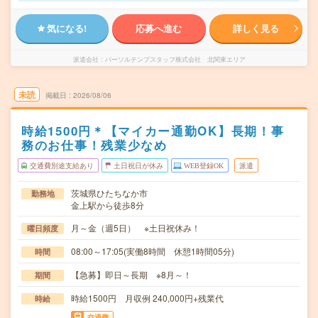
気になる!
応募へ進む
詳しく見る
派遣会社
パーソルテンプスタッフ株式会社 北関東エリア
未読
掲載日
2026/08/06
時給1500円＊【マイカー通勤OK】長期！事
務のお仕事！残業少なめ
交通費別途支給あり
土日祝日が休み
WEB登録OK
派遣
茨城県ひたちなか市
勤務地
金上駅から徒歩8分
月～金（週5日） ※土日祝休み！
曜日頻度
08:00～17:05(実働8時間 休憩1時間05分)
時間
【急募】即日～長期 ※8月～！
期間
時給1500円 月収例 240,000円+残業代
時給
交通費