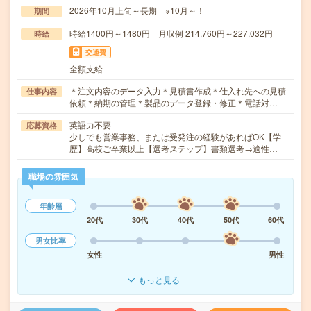
2026年10月上旬～長期 ※10月～！
期間
時給1400円～1480円 月収例 214,760円～227,032円
時給
交通費
全額支給
＊注文内容のデータ入力＊見積書作成＊仕入れ先への見積
仕事内容
依頼＊納期の管理＊製品のデータ登録・修正＊電話対…
英語力不要
応募資格
少しでも営業事務、または受発注の経験があればOK【学
歴】高校ご卒業以上【選考ステップ】書類選考→適性…
職場の雰囲気
年齢層
20代
30代
40代
50代
60代
男女比率
女性
男性
もっと見る