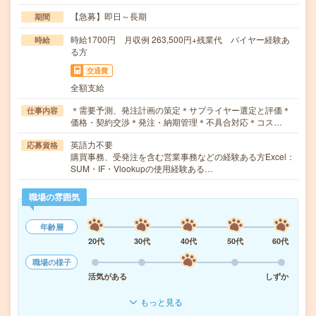
【急募】即日～長期
期間
時給1700円 月収例 263,500円+残業代 バイヤー経験あ
時給
る方
交通費
全額支給
＊需要予測、発注計画の策定＊サプライヤー選定と評価＊
仕事内容
価格・契約交渉＊発注・納期管理＊不具合対応＊コス…
英語力不要
応募資格
購買事務、受発注を含む営業事務などの経験ある方Excel：
SUM・IF・Vlookupの使用経験ある…
職場の雰囲気
年齢層
20代
30代
40代
50代
60代
職場の様子
活気がある
しずか
もっと見る