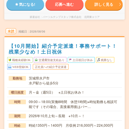
気になる!
応募へ進む
詳しく見る
派遣会社
パーソルテンプスタッフ株式会社 北関東エリア
未読
掲載日
2026/08/06
【10月開始】紹介予定派遣！事務サポート！
残業少なめ！土日祝休
職種未経験OK
交通費別途支給あり
土日祝日が休み
残業なし
WEB登録OK
正社員への紹介予定派遣
茨城県水戸市
勤務地
水戸駅から徒歩5分
月～金（週5日） ※土日祝お休み！
曜日頻度
09:00～18:00(実働8時間 休憩1時間)※時短勤務も相談可
時間
能です（その場合、直接雇用後はパー…
2026年10月上旬～長期 ※10月～！
期間
時給1350円～1400円 月収例 216,000円～224,000円
時給