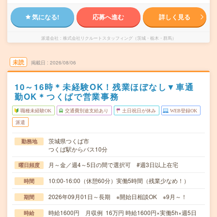
気になる!
応募へ進む
詳しく見る
派遣会社
株式会社リクルートスタッフィング（茨城・栃木・群馬）
未読
掲載日
2026/08/06
10～16時＊未経験OK！残業ほぼなし▼車通
勤OK＊つくばで営業事務
職種未経験OK
交通費別途支給あり
土日祝日が休み
WEB登録OK
派遣
茨城県つくば市
勤務地
つくば駅からバス10分
月～金／週4～5日の間で選択可 #週3日以上在宅
曜日頻度
10:00-16:00（休憩60分）実働5時間（残業少なめ！）
時間
2026年09月01日～長期 ※開始日相談OK ※9月～！
期間
時給1600円 月収例 16万円 時給1600円×実働5h×週5日
時給