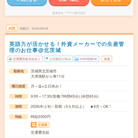
派遣会社
アデコ株式会社
未読
掲載日
2026/08/06
英語力が活かせる！外資メーカーでの生産管
理のお仕事@北茨城
交通費別途支給あり
土日祝日が休み
WEB登録OK
派遣
茨城県北茨城市
勤務地
大津港駅から車11分
月～金※土日休み！
曜日頻度
9:00～17:30(実働:7時間45分) (休憩45分)
時間
2026/9/上旬～長期（3カ月以上） ★9月～OK！
期間
時給2300円
時給
交通費
交通費支給