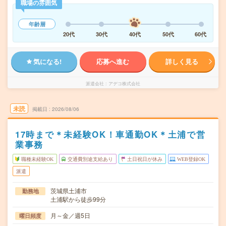
職場の雰囲気
年齢層
20代
30代
40代
50代
60代
気になる!
応募へ進む
詳しく見る
派遣会社
アデコ株式会社
未読
掲載日
2026/08/06
17時まで＊未経験OK！車通勤OK＊土浦で営
業事務
職種未経験OK
交通費別途支給あり
土日祝日が休み
WEB登録OK
派遣
茨城県土浦市
勤務地
土浦駅から徒歩99分
月～金／週5日
曜日頻度