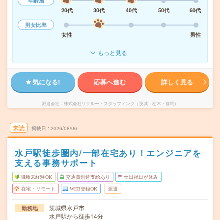
年齢層
20代
30代
40代
50代
60代
男女比率
女性
男性
もっと見る
気になる!
応募へ進む
詳しく見る
派遣会社
株式会社リクルートスタッフィング（茨城・栃木・群馬）
未読
掲載日
2026/08/06
水戸駅徒歩圏内/一部在宅あり！エンジニアを
支える事務サポート
職種未経験OK
交通費別途支給あり
土日祝日が休み
在宅・リモート
WEB登録OK
派遣
茨城県水戸市
勤務地
水戸駅から徒歩14分