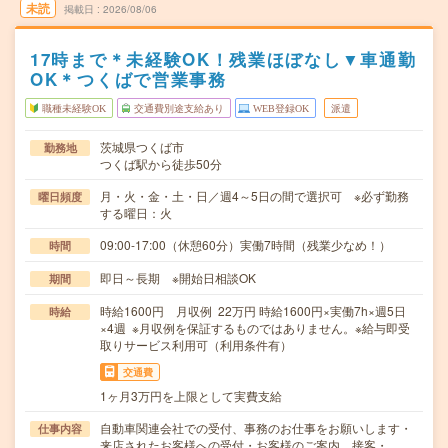
未読
掲載日
2026/08/06
17時まで＊未経験OK！残業ほぼなし▼車通勤
OK＊つくばで営業事務
職種未経験OK
交通費別途支給あり
WEB登録OK
派遣
茨城県つくば市
勤務地
つくば駅から徒歩50分
月・火・金・土・日／週4～5日の間で選択可 ※必ず勤務
曜日頻度
する曜日：火
09:00-17:00（休憩60分）実働7時間（残業少なめ！）
時間
即日～長期 ※開始日相談OK
期間
時給1600円 月収例 22万円 時給1600円×実働7h×週5日
時給
×4週 ※月収例を保証するものではありません。※給与即受
取りサービス利用可（利用条件有）
交通費
1ヶ月3万円を上限として実費支給
自動車関連会社での受付、事務のお仕事をお願いします・
仕事内容
来店されたお客様への受付・お客様のご案内、接客・…