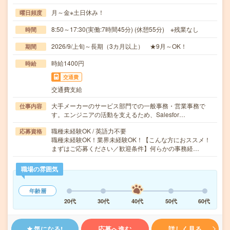
月～金※土日休み！
曜日頻度
8:50～17:30(実働:7時間45分) (休憩55分) ※残業なし
時間
2026/9/上旬～長期（3カ月以上） ★9月～OK！
期間
時給1400円
時給
交通費
交通費支給
大手メーカーのサービス部門での一般事務・営業事務で
仕事内容
す。エンジニアの活動を支えるため、Salesfor…
職種未経験OK / 英語力不要
応募資格
職種未経験OK！業界未経験OK！【こんな方におススメ！
まずはご応募ください／歓迎条件】何らかの事務経…
職場の雰囲気
年齢層
20代
30代
40代
50代
60代
気になる!
応募へ進む
詳しく見る