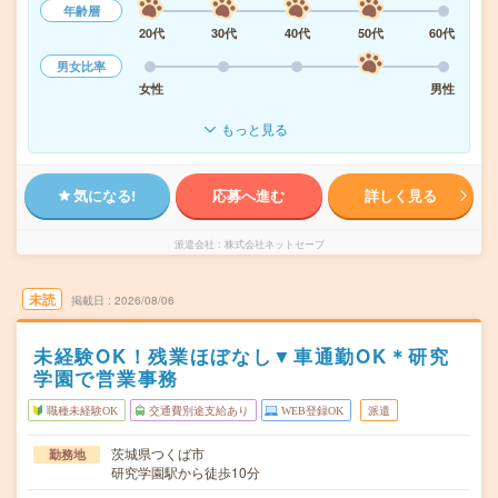
年齢層
20代
30代
40代
50代
60代
男女比率
女性
男性
もっと見る
気になる!
応募へ進む
詳しく見る
派遣会社
株式会社ネットセーブ
未読
掲載日
2026/08/06
未経験OK！残業ほぼなし▼車通勤OK＊研究
学園で営業事務
職種未経験OK
交通費別途支給あり
WEB登録OK
派遣
茨城県つくば市
勤務地
研究学園駅から徒歩10分