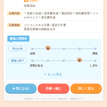
全額支給
＊見積り作成＊請求書作成＊電話対応＊契約書管理＊メー
仕事内容
ルやりとり＊発注書作成
パソコンスキル不要 / 英語力不要
応募資格
受発注業務の経験ある方
職場の雰囲気
男女比率
女性
男性
職場の様子
活気がある
しずか
もっと見る
気になる!
応募へ進む
詳しく見る
派遣会社
パーソルテンプスタッフ株式会社 北関東エリア