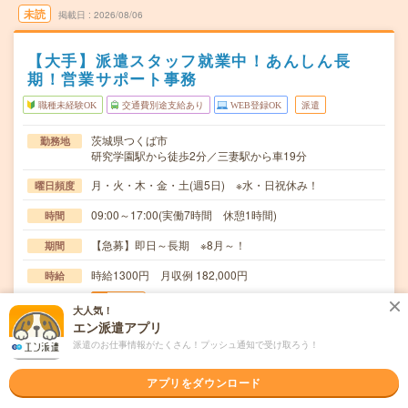
未読
掲載日
2026/08/06
【大手】派遣スタッフ就業中！あんしん長
期！営業サポート事務
職種未経験OK
交通費別途支給あり
WEB登録OK
派遣
茨城県つくば市
勤務地
研究学園駅から徒歩2分／三妻駅から車19分
月・火・木・金・土(週5日) ※水・日祝休み！
曜日頻度
09:00～17:00(実働7時間 休憩1時間)
時間
【急募】即日～長期 ※8月～！
期間
時給1300円 月収例 182,000円
時給
交通費
大人気！
全額支給
エン派遣アプリ
派遣のお仕事情報がたくさん！プッシュ通知で受け取ろう！
＊営業事務＊受付（来社される方のご案内がメイン）＊電
仕事内容
話応対（社外からの電話がほとんど。顧客、業者から…
アプリをダウンロード
職種未経験OK / ブランクOK / パソコンスキル不要 / 英語力
応募資格