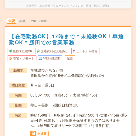
派遣会社
株式会社リクルートスタッフィング（茨城・栃木・群馬）
未読
掲載日
2026/08/06
【在宅勤務OK】17時まで＊未経験OK！車通
勤OK＊勝田での営業事務
職種未経験OK
交通費別途支給あり
土日祝日が休み
在宅・リモート
WEB登録OK
派遣
茨城県ひたちなか市
勤務地
勝田駅から徒歩16分／工機前駅から徒歩22分
月～金／週5日
曜日頻度
08:30-17:00（休憩45分）実働7時間45分
時間
即日～長期 ※開始日相談OK
期間
時給1500円 月収例 24万円 時給1500円×実働7h45m×週5
時給
日×4週+残業10h ※月収例を保証するものではありませ
ん。※給与即受取りサービス利用可（利用条件有）
交通費