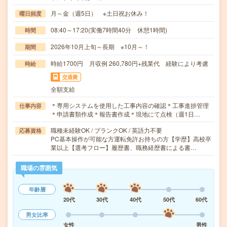
月～金（週5日） ※土日祝お休み！
曜日頻度
08:40～17:20(実働7時間40分 休憩1時間)
時間
2026年10月上旬～長期 ※10月～！
期間
時給1700円 月収例 260,780円+残業代 経験により考慮
時給
交通費
全額支給
＊専用システムを使用した工事内容の確認＊工事進捗管理
仕事内容
＊申請書類作成＊報告書作成＊現地にて点検（週1日…
職種未経験OK / ブランクOK / 英語力不要
応募資格
PC基本操作が可能な方運転免許お持ちの方【学歴】高校卒
業以上【選考フロー】履歴書、職務経歴書による書…
職場の雰囲気
年齢層
20代
30代
40代
50代
60代
男女比率
女性
男性