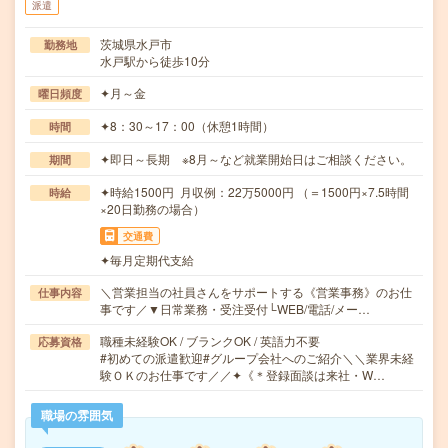
派遣
茨城県水戸市
勤務地
水戸駅から徒歩10分
✦月～金
曜日頻度
✦8：30～17：00（休憩1時間）
時間
✦即日～長期 ※8月～など就業開始日はご相談ください。
期間
✦時給1500円 月収例：22万5000円 （＝1500円×7.5時間
時給
×20日勤務の場合）
交通費
✦毎月定期代支給
＼営業担当の社員さんをサポートする《営業事務》のお仕
仕事内容
事です／▼日常業務・受注受付└WEB/電話/メー…
職種未経験OK / ブランクOK / 英語力不要
応募資格
#初めての派遣歓迎#グループ会社へのご紹介＼＼業界未経
験ＯＫのお仕事です／／✦《＊登録面談は来社・W…
職場の雰囲気