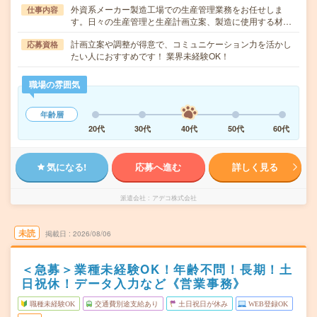
外資系メーカー製造工場での生産管理業務をお任せしま
仕事内容
す。日々の生産管理と生産計画立案、製造に使用する材…
計画立案や調整が得意で、コミュニケーション力を活かし
応募資格
たい人におすすめです！ 業界未経験OK！
職場の雰囲気
年齢層
20代
30代
40代
50代
60代
気になる!
応募へ進む
詳しく見る
派遣会社
アデコ株式会社
未読
掲載日
2026/08/06
＜急募＞業種未経験OK！年齢不問！長期！土
日祝休！データ入力など《営業事務》
職種未経験OK
交通費別途支給あり
土日祝日が休み
WEB登録OK