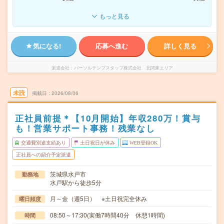
もっと見る
気になる!
応募へ進む
詳しく見る
派遣会社
パーソルテンプスタッフ株式会社 北関東エリア
未読
掲載日
2026/08/06
正社員前提＊【10月開始】年収280万！賞与
も！営業サポート事務！残業なし
交通費別途支給あり
土日祝日が休み
WEB登録OK
正社員への紹介予定派遣
茨城県水戸市
勤務地
水戸駅から徒歩5分
月～金（週5日） ※土日祝完全休み
曜日頻度
08:50～17:30(実働7時間40分 休憩1時間)
時間