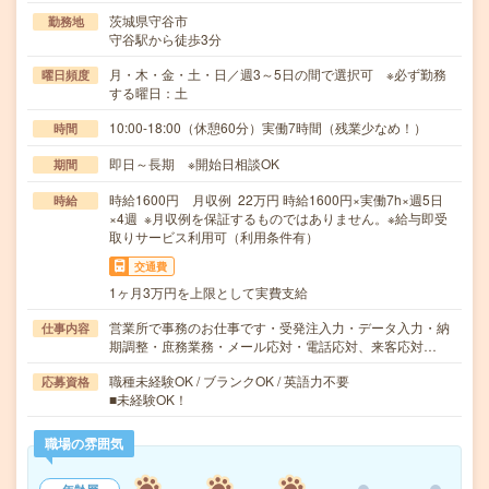
茨城県守谷市
勤務地
守谷駅から徒歩3分
月・木・金・土・日／週3～5日の間で選択可 ※必ず勤務
曜日頻度
する曜日：土
10:00-18:00（休憩60分）実働7時間（残業少なめ！）
時間
即日～長期 ※開始日相談OK
期間
時給1600円 月収例 22万円 時給1600円×実働7h×週5日
時給
×4週 ※月収例を保証するものではありません。※給与即受
取りサービス利用可（利用条件有）
交通費
1ヶ月3万円を上限として実費支給
営業所で事務のお仕事です・受発注入力・データ入力・納
仕事内容
期調整・庶務業務・メール応対・電話応対、来客応対…
職種未経験OK / ブランクOK / 英語力不要
応募資格
■未経験OK！
職場の雰囲気