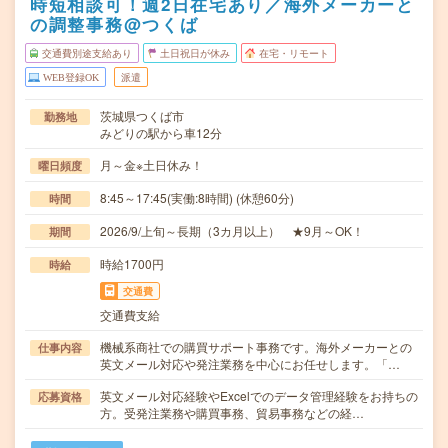
時短相談可！週2日在宅あり／海外メーカーと
の調整事務@つくば
交通費別途支給あり
土日祝日が休み
在宅・リモート
WEB登録OK
派遣
茨城県つくば市
勤務地
みどりの駅から車12分
月～金※土日休み！
曜日頻度
8:45～17:45(実働:8時間) (休憩60分)
時間
2026/9/上旬～長期（3カ月以上） ★9月～OK！
期間
時給1700円
時給
交通費
交通費支給
機械系商社での購買サポート事務です。海外メーカーとの
仕事内容
英文メール対応や発注業務を中心にお任せします。「…
英文メール対応経験やExcelでのデータ管理経験をお持ちの
応募資格
方。受発注業務や購買事務、貿易事務などの経…