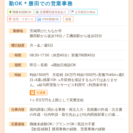
勤OK＊勝田での営業事務
職種未経験OK
交通費別途支給あり
土日祝日が休み
在宅・リモート
WEB登録OK
派遣
茨城県ひたちなか市
勤務地
勝田駅から徒歩16分／工機前駅から徒歩22分
月～金／週5日
曜日頻度
08:30-17:00（休憩45分）実働7時間45分
時間
即日～長期 ※開始日相談OK
期間
時給1500円 月収例 24万円 時給1500円×実働7h45m×週5
時給
日×4週+残業10h ※月収例を保証するものではありませ
ん。※給与即受取りサービス利用可（利用条件有）
交通費
1ヶ月3万円を上限として実費支給
国内調達に関わる事務・発注入力・見積書の作成・注文書
仕事内容
の作成・社内申請・取引先および社内関係部署との連…
職種未経験OK / ブランクOK / 英語力不要
応募資格
【歓迎/経験】購買事務の経験、営業事務の経験