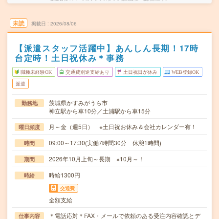
未読
掲載日
2026/08/06
【派遣スタッフ活躍中】あんしん長期！17時
台定時！土日祝休み＊事務
職種未経験OK
交通費別途支給あり
土日祝日が休み
WEB登録OK
派遣
茨城県かすみがうら市
勤務地
神立駅から車10分／土浦駅から車15分
月～金（週5日） ※土日祝お休み＆会社カレンダー有！
曜日頻度
09:00～17:30(実働7時間30分 休憩1時間)
時間
2026年10月上旬～長期 ※10月～！
期間
時給1300円
時給
交通費
全額支給
＊電話応対＊FAX・メールで依頼のある受注内容確認とデ
仕事内容