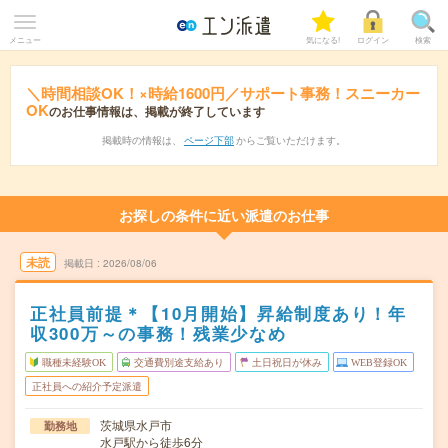
メニュー
気になる!
ログイン
検索
＼時間相談OK！×時給1600円／サポート事務！スニーカー
OK
のお仕事情報は、掲載が終了しています
掲載時の情報は、
ページ下部
からご覧いただけます。
お探しの条件に近い派遣のお仕事
未読
掲載日
2026/08/06
正社員前提＊【10月開始】昇給制度あり！年
収300万～の事務！残業少なめ
職種未経験OK
交通費別途支給あり
土日祝日が休み
WEB登録OK
正社員への紹介予定派遣
茨城県水戸市
勤務地
水戸駅から徒歩6分