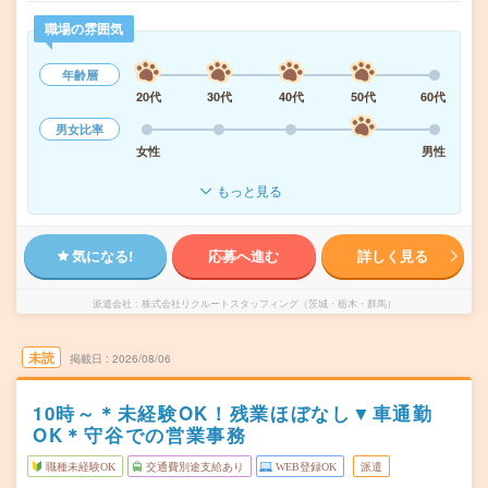
職場の雰囲気
年齢層
20代
30代
40代
50代
60代
男女比率
女性
男性
もっと見る
気になる!
応募へ進む
詳しく見る
派遣会社
株式会社リクルートスタッフィング（茨城・栃木・群馬）
未読
掲載日
2026/08/06
10時～＊未経験OK！残業ほぼなし▼車通勤
OK＊守谷での営業事務
職種未経験OK
交通費別途支給あり
WEB登録OK
派遣