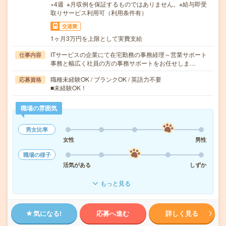
×4週 ※月収例を保証するものではありません。※給与即受
取りサービス利用可（利用条件有）
交通費
1ヶ月3万円を上限として実費支給
ITサービスの企業にて在宅勤務の事務経理～営業サポート
仕事内容
事務と幅広く社員の方の事務サポートをお任せしま…
職種未経験OK / ブランクOK / 英語力不要
応募資格
■未経験OK！
職場の雰囲気
男女比率
女性
男性
職場の様子
活気がある
しずか
もっと見る
気になる!
応募へ進む
詳しく見る