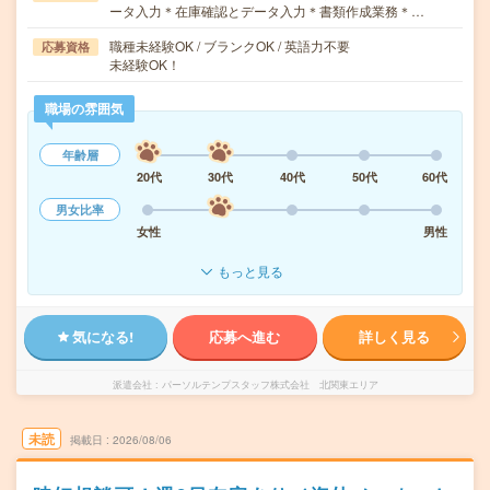
ータ入力＊在庫確認とデータ入力＊書類作成業務＊…
職種未経験OK / ブランクOK / 英語力不要
応募資格
未経験OK！
職場の雰囲気
年齢層
20代
30代
40代
50代
60代
男女比率
女性
男性
もっと見る
気になる!
応募へ進む
詳しく見る
派遣会社
パーソルテンプスタッフ株式会社 北関東エリア
未読
掲載日
2026/08/06