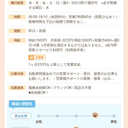
水・木・金・土・日／週3～5日の間で選択可 ※必ず勤務
曜日頻度
する曜日：木
09:30-18:10（休憩60分）実働7時間40分（残業少なめ！）
時間
勤務時間を下記の範囲で調整するこ…
即日～長期
期間
時給1500円 月収例 22万円 時給1500円×実働7h40m×週5
時給
日×4週 ※月収例を保証するものではありません。※給与即
受取りサービス利用可（利用条件有）
交通費
1ヶ月3万円を上限として実費支給
自動車関連会社での営業サポート・受付、接客のお仕事を
仕事内容
お願いします。・営業職サポートの業務・接客（お出…
職種未経験OK / ブランクOK / 英語力不要
応募資格
■未経験OK！
職場の雰囲気
男女比率
女性
男性