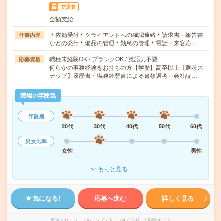
交通費
全額支給
＊依頼受付＊クライアントへの確認連絡＊請求書・報告書
仕事内容
などの発行＊備品の管理＊勤怠の管理＊電話・来客応…
職種未経験OK / ブランクOK / 英語力不要
応募資格
何らかの事務経験をお持ちの方【学歴】高卒以上【選考ス
テップ】履歴書・職務経歴書による書類選考⇒会社説…
職場の雰囲気
年齢層
20代
30代
40代
50代
60代
男女比率
女性
男性
もっと見る
気になる!
応募へ進む
詳しく見る
派遣会社
パーソルテンプスタッフ株式会社 北関東エリア