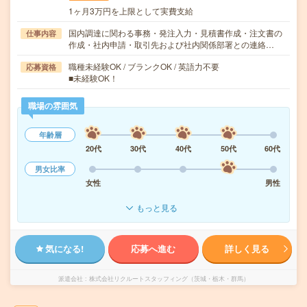
1ヶ月3万円を上限として実費支給
国内調達に関わる事務・発注入力・見積書作成・注文書の
仕事内容
作成・社内申請・取引先および社内関係部署との連絡…
職種未経験OK / ブランクOK / 英語力不要
応募資格
■未経験OK！
職場の雰囲気
年齢層
20代
30代
40代
50代
60代
男女比率
女性
男性
もっと見る
気になる!
応募へ進む
詳しく見る
派遣会社
株式会社リクルートスタッフィング（茨城・栃木・群馬）