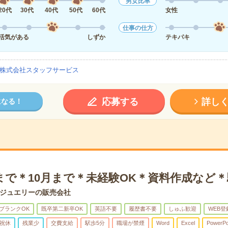
男女比率
20代
30代
40代
50代
60代
女性
仕事の仕方
活気がある
しずか
テキパキ
株式会社スタッフサービス
応募する
詳し
になる！
まで＊10月まで＊未経験OK＊資料作成など
ジュエリーの販売会社
ブランクOK
既卒第二新卒OK
英語不要
履歴書不要
しゅふ歓迎
WEB登
祝休
残業少
交費支給
駅歩5分
職場が禁煙
Word
Excel
PowerPo