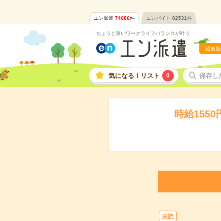
エン派遣
74686
件
エンバイト
82531
件
ちょうど良いワークライフバランスが叶う
関東版
気になる！リスト
0
保存し
時給155
未読