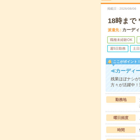
掲載日
2026/08/06
18時ま
カーディ
派遣先
職種未経験OK
週5日勤務
土日
ここがポイント
≪カーディ
残業ほぼナシが
方々が活躍中！
勤務地
曜日頻度
時間