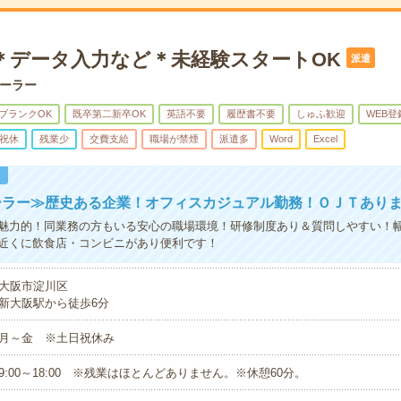
で＊データ入力など＊未経験スタートOK
派遣
ーラー
ブランクOK
既卒第二新卒OK
英語不要
履歴書不要
しゅふ歓迎
WEB登
祝休
残業少
交費支給
職場が禁煙
派遣多
Word
Excel
！
ーラー≫歴史ある企業！オフィスカジュアル勤務！ＯＪＴあり
魅力的！同業務の方もいる安心の職場環境！研修制度あり＆質問しやすい！
近くに飲食店・コンビニがあり便利です！
大阪市淀川区
新大阪駅から徒歩6分
月～金 ※土日祝休み
9:00～18:00 ※残業はほとんどありません。※休憩60分。