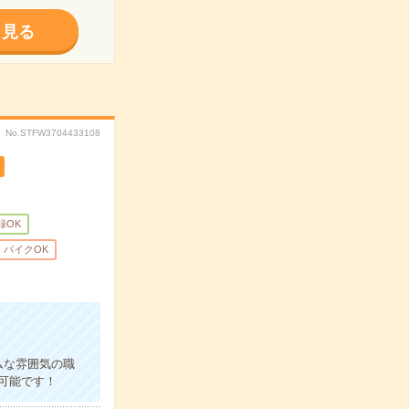
く見る
No.STFW3704433108
録OK
・バイクOK
ムな雰囲気の職
可能です！