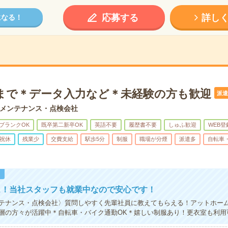
応募する
詳し
になる！
0分まで＊データ入力など＊未経験の方も歓迎
派遣
メンテナンス・点検会社
ブランクOK
既卒第二新卒OK
英語不要
履歴書不要
しゅふ歓迎
WEB登
祝休
残業少
交費支給
駅歩5分
制服
職場が分煙
派遣多
自転車
！
ス！当社スタッフも就業中なので安心です！
テナンス・点検会社〉質問しやすく先輩社員に教えてもらえる！アットホー
層の方々が活躍中＊自転車・バイク通勤OK＊嬉しい制服あり！更衣室も利用