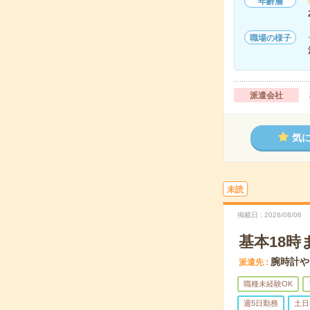
年齢層
職場の様子
派遣会社
気
未読
掲載日
2026/08/06
基本18時
腕時計や
派遣先
職種未経験OK
週5日勤務
土日