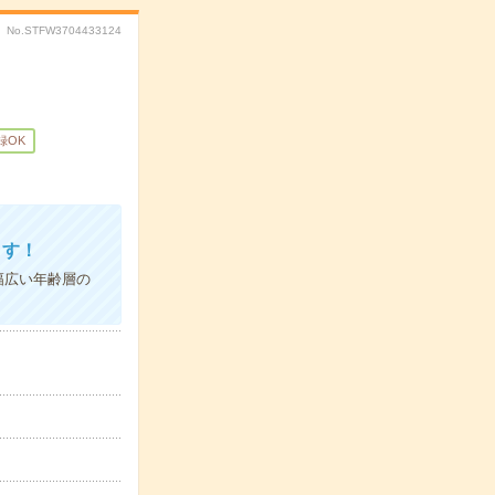
No.STFW3704433124
録OK
ます！
幅広い年齢層の