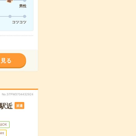
男性
コツコツ
く見る
No.STFW3704432924
＊駅近
派遣
録OK
int