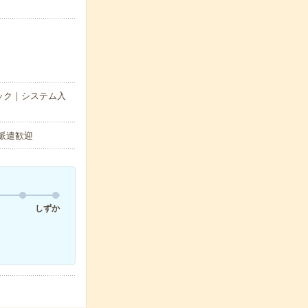
ック｜システム入
の派遣歓迎
しずか