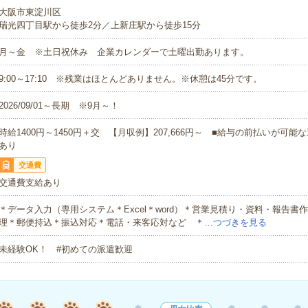
大阪市東淀川区
瑞光四丁目駅から徒歩2分／上新庄駅から徒歩15分
月～金 ※土日祝休み 企業カレンダーで土曜出勤あります。
9:00～17:10 ※残業はほとんどありません。※休憩は45分です。
2026/09/01～長期 ※9月～！
時給1400円～1450円＋交 【月収例】207,666円～ ■給与の前払いが可
あり
交通費
交通費支給あり
＊データ入力（専用システム＊Excel＊word）＊営業見積り・資料・報告書
理＊郵便持込＊振込対応＊電話・来客応対など ＊…
つづきを見る
未経験OK！ #初めての派遣歓迎