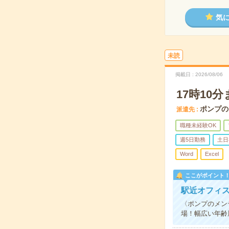
気
未読
掲載日
2026/08/06
17時1
ポンプの
派遣先
職種未経験OK
週5日勤務
土日
Word
Excel
ここがポイント
駅近オフィ
〈ポンプのメン
場！幅広い年齢