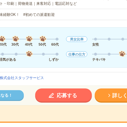
ト・印刷｜荷物発送｜来客対応｜電話応対など
未経験OK！ #初めての派遣歓迎
男女比率
20代
30代
40代
50代
60代
女性
仕事の仕方
活気がある
しずか
テキパキ
株式会社スタッフサービス
応募する
詳し
になる！