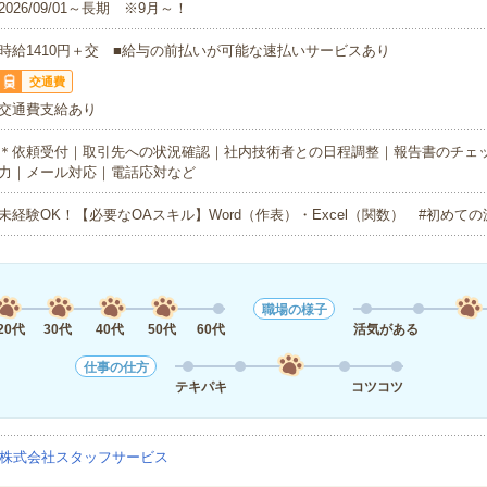
2026/09/01～長期 ※9月～！
時給1410円＋交 ■給与の前払いが可能な速払いサービスあり
交通費
交通費支給あり
＊依頼受付｜取引先への状況確認｜社内技術者との日程調整｜報告書のチェ
力｜メール対応｜電話応対など
未経験OK！【必要なOAスキル】Word（作表）・Excel（関数） #初めて
職場の様子
20代
30代
40代
50代
60代
活気がある
仕事の仕方
テキパキ
コツコツ
株式会社スタッフサービス