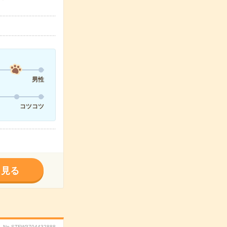
男性
コツコツ
く見る
No.STFW3704432888