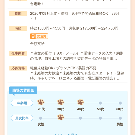
台定時！
2026年09月上旬～長期 9月中で開始日相談OK ※9月
期間
～！
時給1500円～1550円 月収例 217,500円～224,750円
時給
交通費
全額支給
＊注文の受付（FAX・メール）＊受注データの入力＊納期
仕事内容
の管理、自社工場との調整＊契約データの登録＊電…
職種未経験OK / ブランクOK / 英語力不要
応募資格
＊未経験の方歓迎＊未経験の方でも安心スタート！・登録
時、キャリアを一緒に考える面談（電話面談の場合）…
職場の雰囲気
年齢層
20代
30代
40代
50代
60代
男女比率
女性
男性
もっと見る