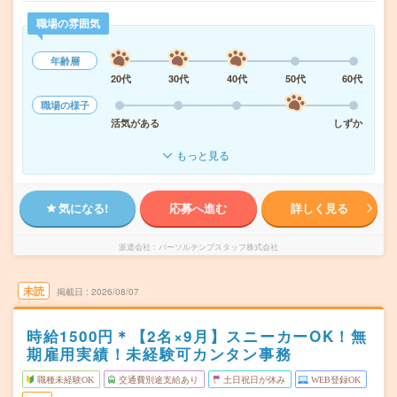
職場の雰囲気
年齢層
20代
30代
40代
50代
60代
職場の様子
活気がある
しずか
もっと見る
気になる!
応募へ進む
詳しく見る
派遣会社
パーソルテンプスタッフ株式会社
未読
掲載日
2026/08/07
時給1500円＊【2名×9月】スニーカーOK！無
期雇用実績！未経験可カンタン事務
職種未経験OK
交通費別途支給あり
土日祝日が休み
WEB登録OK