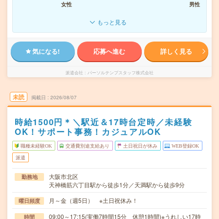
女性
男性
もっと見る
気になる!
応募へ進む
詳しく見る
派遣会社
パーソルテンプスタッフ株式会社
未読
掲載日
2026/08/07
時給1500円＊＼駅近＆17時台定時／未経験
OK！サポート事務！カジュアルOK
職種未経験OK
交通費別途支給あり
土日祝日が休み
WEB登録OK
派遣
大阪市北区
勤務地
天神橋筋六丁目駅から徒歩1分／天満駅から徒歩9分
月～金（週5日） ※土日祝休み！
曜日頻度
09:00～17:15(実働7時間15分 休憩1時間)※うれしい17時
時間