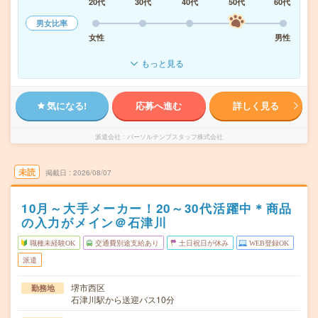
20代
30代
40代
50代
60代
男女比率
女性
男性
もっと見る
気になる!
応募へ進む
詳しく見る
派遣会社
パーソルテンプスタッフ株式会社
未読
掲載日
2026/08/07
10月～大手メーカー！20～30代活躍中＊商品
の入力がメイン＠石津川
職種未経験OK
交通費別途支給あり
土日祝日が休み
WEB登録OK
派遣
堺市西区
勤務地
石津川駅から送迎バス10分