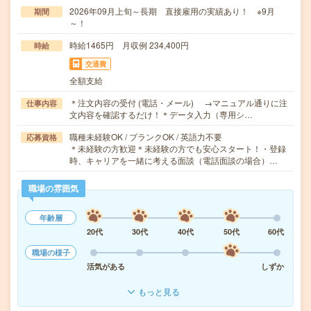
2026年09月上旬～長期 直接雇用の実績あり！ ※9月
期間
～！
時給1465円 月収例 234,400円
時給
交通費
全額支給
＊注文内容の受付 (電話・メール) →マニュアル通りに注
仕事内容
文内容を確認するだけ！＊データ入力（専用シ…
職種未経験OK / ブランクOK / 英語力不要
応募資格
＊未経験の方歓迎＊未経験の方でも安心スタート！・登録
時、キャリアを一緒に考える面談（電話面談の場合）…
職場の雰囲気
年齢層
20代
30代
40代
50代
60代
職場の様子
活気がある
しずか
もっと見る