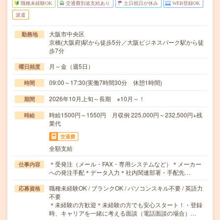
職種未経験OK
交通費別途支給あり
土日祝日が休み
WEB登録OK
派遣
大阪市中央区
勤務地
京橋(大阪府)駅から徒歩5分／大阪ビジネスパーク駅から徒
歩7分
月～金（週5日）
曜日頻度
09:00～17:30(実働7時間30分 休憩1時間)
時間
2026年10月上旬～長期 ※10月～！
期間
時給1500円～1550円 月収例 225,000円～232,500円+残
時給
業代
交通費
全額支給
＊受発注（メール・FAX・専用システムなど）＊メーカー
仕事内容
への発注手配＊データ入力＊社内関連部署・手配先…
職種未経験OK / ブランクOK / パソコンスキル不要 / 英語力
応募資格
不要
＊未経験の方歓迎＊未経験の方でも安心スタート！・登録
時、キャリアを一緒に考える面談（電話面談の場合）…