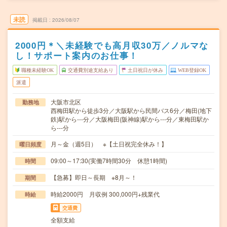
未読
掲載日
2026/08/07
2000円＊＼未経験でも高月収30万／ノルマな
し！サポート案内のお仕事！
職種未経験OK
交通費別途支給あり
土日祝日が休み
WEB登録OK
派遣
大阪市北区
勤務地
西梅田駅から徒歩3分／大阪駅から民間バス6分／梅田(地下
鉄)駅から---分／大阪梅田(阪神線)駅から---分／東梅田駅か
ら---分
月～金（週5日） ※【土日祝完全休み！】
曜日頻度
09:00～17:30(実働7時間30分 休憩1時間)
時間
【急募】即日～長期 ※8月～！
期間
時給2000円 月収例 300,000円+残業代
時給
交通費
全額支給