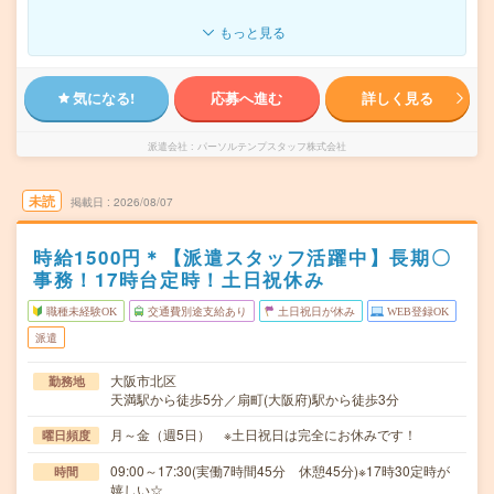
もっと見る
気になる!
応募へ進む
詳しく見る
派遣会社
パーソルテンプスタッフ株式会社
未読
掲載日
2026/08/07
時給1500円＊【派遣スタッフ活躍中】長期〇
事務！17時台定時！土日祝休み
職種未経験OK
交通費別途支給あり
土日祝日が休み
WEB登録OK
派遣
大阪市北区
勤務地
天満駅から徒歩5分／扇町(大阪府)駅から徒歩3分
月～金（週5日） ※土日祝日は完全にお休みです！
曜日頻度
09:00～17:30(実働7時間45分 休憩45分)※17時30定時が
時間
嬉しい☆