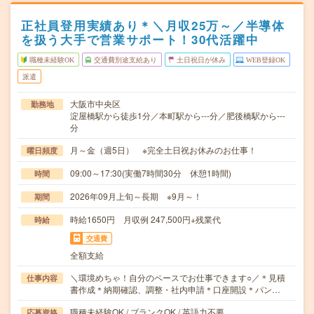
正社員登用実績あり＊＼月収25万～／半導体
を扱う大手で営業サポート！30代活躍中
職種未経験OK
交通費別途支給あり
土日祝日が休み
WEB登録OK
派遣
大阪市中央区
勤務地
淀屋橋駅から徒歩1分／本町駅から---分／肥後橋駅から---
分
月～金（週5日） ※完全土日祝お休みのお仕事！
曜日頻度
09:00～17:30(実働7時間30分 休憩1時間)
時間
2026年09月上旬～長期 ※9月～！
期間
時給1650円 月収例 247,500円+残業代
時給
交通費
全額支給
＼環境めちゃ！自分のペースでお仕事できます○／＊見積
仕事内容
書作成＊納期確認、調整・社内申請＊口座開設＊パン…
職種未経験OK / ブランクOK / 英語力不要
応募資格