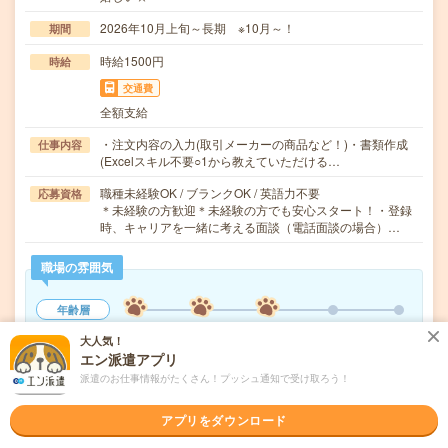
2026年10月上旬～長期 ※10月～！
期間
時給1500円
時給
交通費
全額支給
・注文内容の入力(取引メーカーの商品など！)・書類作成
仕事内容
(Excelスキル不要○1から教えていただける…
職種未経験OK / ブランクOK / 英語力不要
応募資格
＊未経験の方歓迎＊未経験の方でも安心スタート！・登録
時、キャリアを一緒に考える面談（電話面談の場合）…
職場の雰囲気
年齢層
20代
30代
40代
50代
60代
大人気！
エン派遣アプリ
男女比率
派遣のお仕事情報がたくさん！プッシュ通知で受け取ろう！
女性
男性
もっと見る
アプリをダウンロード