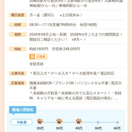
西梅田駅から徒歩3分／北新地駅から徒歩4分／大阪梅田(阪
神線)駅から---分／東梅田駅から---分
月～金（週5日） ※土日祝休み！
曜日頻度
08:30～17:15(実働7時間45分 休憩1時間)
時間
2026年09月上旬～長期 2028年4月ごろまでの期間限定！
期間
開始日ご相談ください！ ※9月～！
時給1600円 月収例 248,000円
時給
交通費
全額支給
＊受注入力＊データ入力＊データ処理作成＊電話対応
仕事内容
職種未経験OK / ブランクOK / パソコンスキル不要 / 英語力
応募資格
不要
＊未経験の方歓迎＊未経験の方でも安心スタート！・登録
時、キャリアを一緒に考える面談（電話面談の場合）…
職場の雰囲気
年齢層
20代
30代
40代
50代
60代