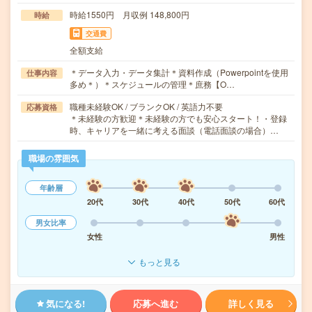
時給1550円 月収例 148,800円
時給
交通費
全額支給
＊データ入力・データ集計＊資料作成（Powerpointを使用
仕事内容
多め＊）＊スケジュールの管理＊庶務【O…
職種未経験OK / ブランクOK / 英語力不要
応募資格
＊未経験の方歓迎＊未経験の方でも安心スタート！・登録
時、キャリアを一緒に考える面談（電話面談の場合）…
職場の雰囲気
年齢層
20代
30代
40代
50代
60代
男女比率
女性
男性
もっと見る
気になる!
応募へ進む
詳しく見る