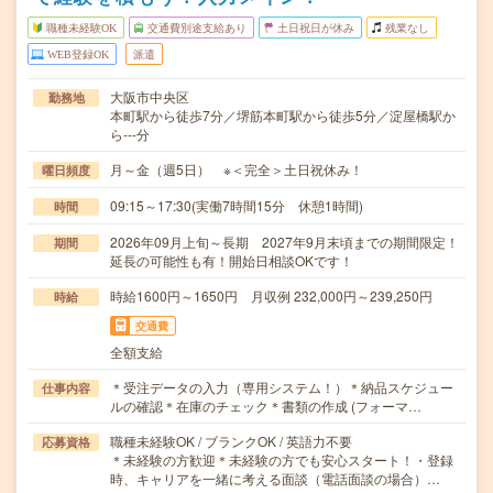
職種未経験OK
交通費別途支給あり
土日祝日が休み
残業なし
WEB登録OK
派遣
大阪市中央区
勤務地
本町駅から徒歩7分／堺筋本町駅から徒歩5分／淀屋橋駅か
ら---分
月～金（週5日） ※＜完全＞土日祝休み！
曜日頻度
09:15～17:30(実働7時間15分 休憩1時間)
時間
2026年09月上旬～長期 2027年9月末頃までの期間限定！
期間
延長の可能性も有！開始日相談OKです！
時給1600円～1650円 月収例 232,000円～239,250円
時給
交通費
全額支給
＊受注データの入力（専用システム！）＊納品スケジュー
仕事内容
ルの確認＊在庫のチェック＊書類の作成 (フォーマ…
職種未経験OK / ブランクOK / 英語力不要
応募資格
＊未経験の方歓迎＊未経験の方でも安心スタート！・登録
時、キャリアを一緒に考える面談（電話面談の場合）…