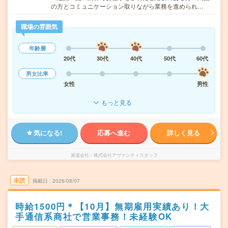
の方とコミュニケーション取りながら業務を進められ…
職場の雰囲気
年齢層
20代
30代
40代
50代
60代
男女比率
女性
男性
もっと見る
気になる!
応募へ進む
詳しく見る
派遣会社
株式会社アヴァンティスタッフ
未読
掲載日
2026/08/07
時給1500円＊【10月】無期雇用実績あり！大
手通信系商社で営業事務！未経験OK