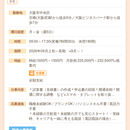
派遣
大阪市中央区
勤務地
京橋(大阪府)駅から徒歩5分／大阪ビジネスパーク駅から徒
歩7分
月～金（週5日）
曜日頻度
09:00～17:30(実働7時間30分 休憩1時間)
時間
2026年09月上旬～長期 ※9月～！
期間
時給1500円～1550円 月収例 225,000円～232,500円+残
時給
業代
交通費
全額支給
＊試算書（見積書）の作成＊申込書の回収＊開通依頼＊開
仕事内容
通に関する調整 など※スマホ・タブレットを取り扱…
職種未経験OK / ブランクOK / パソコンスキル不要 / 英語力
応募資格
不要
＊未経験の方歓迎＊未経験の方でも安心スタート！・登録
時、キャリアを一緒に考える面談（電話面談の場合）…