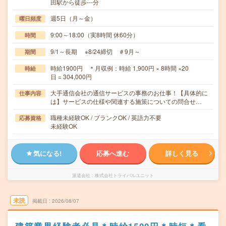
田駅から徒歩---分
週5日（月～金）
曜日頻度
9:00～18:00（実8時間 休60分）
時間
9/1～長期 ※8/24締切 ＃9月～
期間
時給1900円 ＊月収例：時給 1,900円 × 8時間 ×20
時給
日 = 304,000円
大手通信会社の通信サービスの事務のお仕事！【具体的に
仕事内容
は】サービスの仕様や関連する施策についての問合せ…
職種未経験OK / ブランクOK / 英語力不要
応募資格
未経験OK
気になる!
応募へ進む
詳しく見る
派遣会社
株式会社トライバルユニット
未読
掲載日
2026/08/07