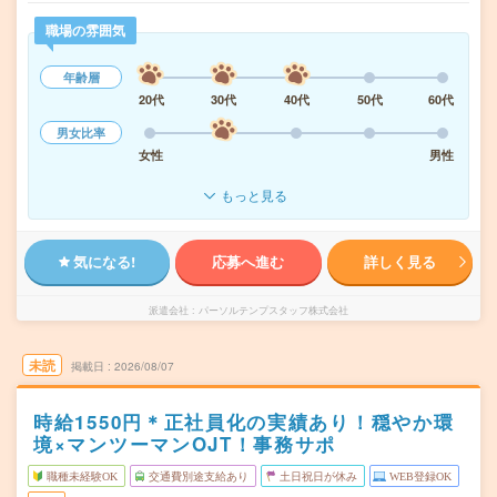
職場の雰囲気
年齢層
20代
30代
40代
50代
60代
男女比率
女性
男性
もっと見る
気になる!
応募へ進む
詳しく見る
派遣会社
パーソルテンプスタッフ株式会社
未読
掲載日
2026/08/07
時給1550円＊正社員化の実績あり！穏やか環
境×マンツーマンOJT！事務サポ
職種未経験OK
交通費別途支給あり
土日祝日が休み
WEB登録OK