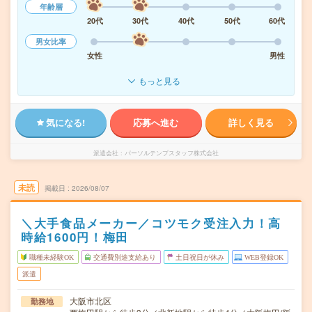
年齢層
20代
30代
40代
50代
60代
男女比率
女性
男性
もっと見る
気になる!
応募へ進む
詳しく見る
派遣会社
パーソルテンプスタッフ株式会社
未読
掲載日
2026/08/07
＼大手食品メーカー／コツモク受注入力！高
時給1600円！梅田
職種未経験OK
交通費別途支給あり
土日祝日が休み
WEB登録OK
派遣
大阪市北区
勤務地