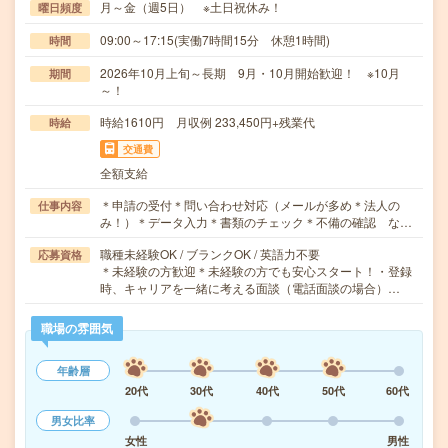
月～金（週5日） ※土日祝休み！
曜日頻度
09:00～17:15(実働7時間15分 休憩1時間)
時間
2026年10月上旬～長期 9月・10月開始歓迎！ ※10月
期間
～！
時給1610円 月収例 233,450円+残業代
時給
交通費
全額支給
＊申請の受付＊問い合わせ対応（メールが多め＊法人の
仕事内容
み！）＊データ入力＊書類のチェック＊不備の確認 な…
職種未経験OK / ブランクOK / 英語力不要
応募資格
＊未経験の方歓迎＊未経験の方でも安心スタート！・登録
時、キャリアを一緒に考える面談（電話面談の場合）…
職場の雰囲気
年齢層
20代
30代
40代
50代
60代
男女比率
女性
男性