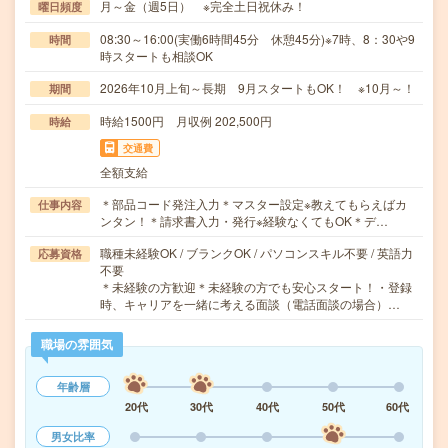
月～金（週5日） ※完全土日祝休み！
曜日頻度
08:30～16:00(実働6時間45分 休憩45分)※7時、8：30や9
時間
時スタートも相談OK
2026年10月上旬～長期 9月スタートもOK！ ※10月～！
期間
時給1500円 月収例 202,500円
時給
交通費
全額支給
＊部品コード発注入力＊マスター設定※教えてもらえばカ
仕事内容
ンタン！＊請求書入力・発行※経験なくてもOK＊デ…
職種未経験OK / ブランクOK / パソコンスキル不要 / 英語力
応募資格
不要
＊未経験の方歓迎＊未経験の方でも安心スタート！・登録
時、キャリアを一緒に考える面談（電話面談の場合）…
職場の雰囲気
年齢層
20代
30代
40代
50代
60代
男女比率