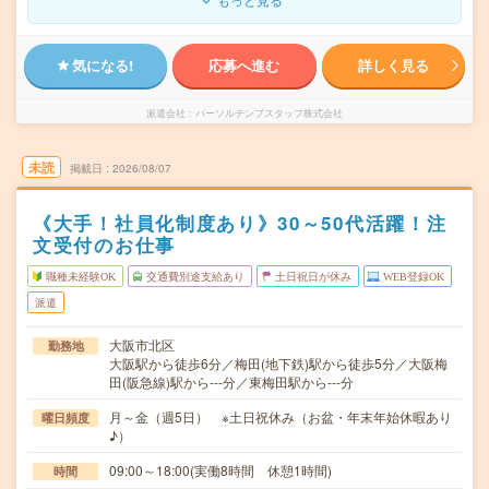
気になる!
応募へ進む
詳しく見る
派遣会社
パーソルテンプスタッフ株式会社
未読
掲載日
2026/08/07
《大手！社員化制度あり》30～50代活躍！注
文受付のお仕事
職種未経験OK
交通費別途支給あり
土日祝日が休み
WEB登録OK
派遣
大阪市北区
勤務地
大阪駅から徒歩6分／梅田(地下鉄)駅から徒歩5分／大阪梅
田(阪急線)駅から---分／東梅田駅から---分
月～金（週5日） ※土日祝休み（お盆・年末年始休暇あり
曜日頻度
♪）
09:00～18:00(実働8時間 休憩1時間)
時間