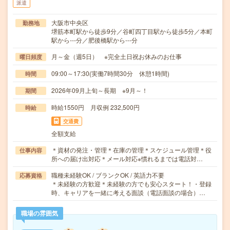
派遣
大阪市中央区
勤務地
堺筋本町駅から徒歩9分／谷町四丁目駅から徒歩5分／本町
駅から---分／肥後橋駅から---分
月～金（週5日） ※完全土日祝お休みのお仕事
曜日頻度
09:00～17:30(実働7時間30分 休憩1時間)
時間
2026年09月上旬～長期 ※9月～！
期間
時給1550円 月収例 232,500円
時給
交通費
全額支給
＊資材の発注・管理＊在庫の管理＊スケジュール管理＊役
仕事内容
所への届け出対応＊メール対応※慣れるまでは電話対…
職種未経験OK / ブランクOK / 英語力不要
応募資格
＊未経験の方歓迎＊未経験の方でも安心スタート！・登録
時、キャリアを一緒に考える面談（電話面談の場合）…
職場の雰囲気