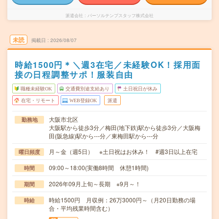
派遣会社
パーソルテンプスタッフ株式会社
未読
掲載日
2026/08/07
時給1500円＊＼週3在宅／未経験OK！採用面
接の日程調整サポ！服装自由
職種未経験OK
交通費別途支給あり
土日祝日が休み
在宅・リモート
WEB登録OK
派遣
大阪市北区
勤務地
大阪駅から徒歩3分／梅田(地下鉄)駅から徒歩3分／大阪梅
田(阪急線)駅から---分／東梅田駅から---分
月～金（週5日） ※土日祝はお休み！ #週3日以上在宅
曜日頻度
09:00～18:00(実働8時間 休憩1時間)
時間
2026年09月上旬～長期 ※9月～！
期間
時給1500円 月収例：26万3000円～（月20日勤務の場
時給
合・平均残業時間含む）