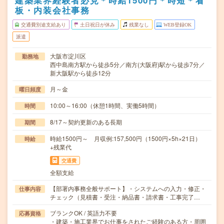
建築業界経験者必見＊時給1500円＊時短＊看
板・内装会社事務
交通費別途支給あり
土日祝日が休み
残業なし
WEB登録OK
派遣
大阪市淀川区
勤務地
西中島南方駅から徒歩5分／南方(大阪府)駅から徒歩7分／
新大阪駅から徒歩12分
月～金
曜日頻度
10:00～16:00（休憩1時間、実働5時間）
時間
8/17～契約更新のある長期
期間
時給1500円～ 月収例:157,500円（1500円×5h×21日）
時給
+残業代
交通費
全額支給
【部署内事務全般サポート】・システムへの入力・修正・
仕事内容
チェック（見積書・受注・納品書・請求書・工事完了…
ブランクOK / 英語力不要
応募資格
・建築・施工業界でお仕事をされたご経験のある方・周囲