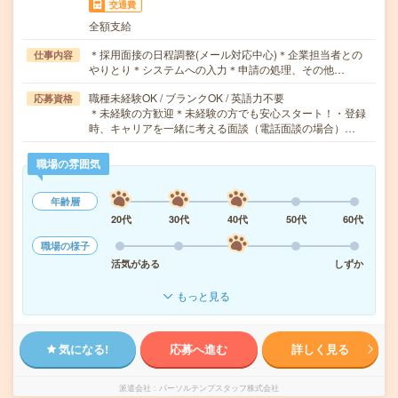
交通費
全額支給
＊採用面接の日程調整(メール対応中心)＊企業担当者との
仕事内容
やりとり＊システムへの入力＊申請の処理、その他…
職種未経験OK / ブランクOK / 英語力不要
応募資格
＊未経験の方歓迎＊未経験の方でも安心スタート！・登録
時、キャリアを一緒に考える面談（電話面談の場合）…
職場の雰囲気
年齢層
20代
30代
40代
50代
60代
職場の様子
活気がある
しずか
もっと見る
気になる!
応募へ進む
詳しく見る
派遣会社
パーソルテンプスタッフ株式会社