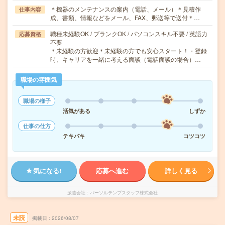
＊機器のメンテナンスの案内（電話、メール）＊見積作
仕事内容
成、書類、情報などをメール、FAX、郵送等で送付＊…
職種未経験OK / ブランクOK / パソコンスキル不要 / 英語力
応募資格
不要
＊未経験の方歓迎＊未経験の方でも安心スタート！・登録
時、キャリアを一緒に考える面談（電話面談の場合）…
職場の雰囲気
職場の様子
活気がある
しずか
仕事の仕方
テキパキ
コツコツ
気になる!
応募へ進む
詳しく見る
派遣会社
パーソルテンプスタッフ株式会社
未読
掲載日
2026/08/07