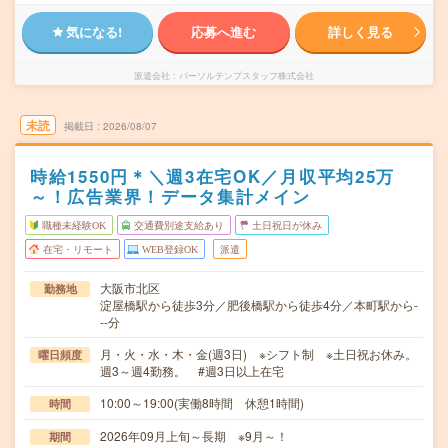
気になる!
応募へ進む
詳しく見る
派遣会社
パーソルテンプスタッフ株式会社
未読
掲載日
2026/08/07
時給1550円＊＼週3在宅OK／月収平均25万
～！広告業界！データ集計メイン
職種未経験OK
交通費別途支給あり
土日祝日が休み
在宅・リモート
WEB登録OK
派遣
大阪市北区
勤務地
淀屋橋駅から徒歩3分／肥後橋駅から徒歩4分／本町駅から-
--分
月・火・水・木・金(週3日) ※シフト制 ※土日祝お休み。
曜日頻度
週3～週4勤務。 #週3日以上在宅
10:00～19:00(実働8時間 休憩1時間)
時間
2026年09月上旬～長期 ※9月～！
期間