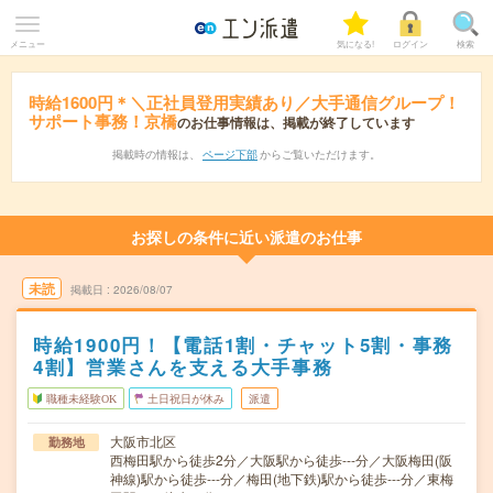
メニュー
気になる!
ログイン
検索
時給1600円＊＼正社員登用実績あり／大手通信グループ！
サポート事務！京橋
のお仕事情報は、掲載が終了しています
掲載時の情報は、
ページ下部
からご覧いただけます。
お探しの条件に近い派遣のお仕事
未読
掲載日
2026/08/07
時給1900円！【電話1割・チャット5割・事務
4割】営業さんを支える大手事務
職種未経験OK
土日祝日が休み
派遣
大阪市北区
勤務地
西梅田駅から徒歩2分／大阪駅から徒歩---分／大阪梅田(阪
神線)駅から徒歩---分／梅田(地下鉄)駅から徒歩---分／東梅