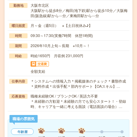
大阪市北区
勤務地
大阪駅から徒歩8分／梅田(地下鉄)駅から徒歩10分／大阪梅
田(阪急線)駅から---分／東梅田駅から---分
月～金（週5日） ※【土日祝休み♪】
曜日頻度
09:30～17:30(実働7時間 休憩1時間)
時間
2026年10月上旬～長期 ※10月～！
期間
時給1650円 月収例 231,000円
時給
交通費
全額支給
＊システムへの情報入力＊掲載媒体のチェック＊書類作成
仕事内容
＊資料作成＊出張手配＊部内サポート【OAスキル】…
職種未経験OK / ブランクOK / 英語力不要
応募資格
＊未経験の方歓迎＊未経験の方でも安心スタート！・登録
時、キャリアを一緒に考える面談（電話面談の場合）…
職場の雰囲気
年齢層