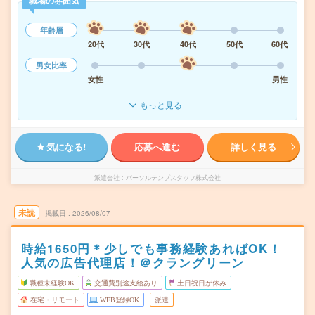
職場の雰囲気
年齢層
20代
30代
40代
50代
60代
男女比率
女性
男性
もっと見る
気になる!
応募へ進む
詳しく見る
派遣会社
パーソルテンプスタッフ株式会社
未読
掲載日
2026/08/07
時給1650円＊少しでも事務経験あればOK！
人気の広告代理店！＠クラングリーン
職種未経験OK
交通費別途支給あり
土日祝日が休み
在宅・リモート
WEB登録OK
派遣