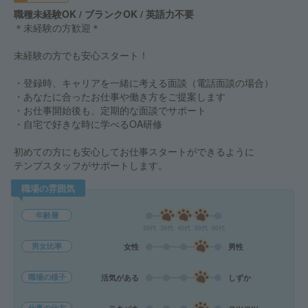
職種未経験OK / ブランクOK / 英語力不要
＊未経験の方歓迎＊
未経験の方でも安心スタート！
・登録時、キャリアを一緒に考える面談（電話面談の場合）
・あなたに合ったお仕事や働き方をご提案します
・お仕事開始後も、定期的な面談でサポート
・自宅で好きな時に学べるOA研修
初めての方にも安心してお仕事スタートができるように
テンプスタッフがサポートします。
職場の雰囲気
年齢層
20代
30代
40代
50代
60代
男女比率
女性
男性
職場の様子
活気がある
しずか
仕事の仕方