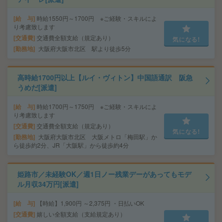
給 与
時給1550円～1700円 ※ご経験・スキルによ
り考慮致します
交通費
交通費全額支給（規定あり）
気になる!
勤務地
大阪府大阪市北区 駅より徒歩5分
高時給1700円以上【ルイ・ヴィトン】中国語通訳 阪急
うめだ[派遣]
給 与
時給1700円～1750円 ※ご経験・スキルによ
り考慮致します
交通費
交通費全額支給（規定あり）
気になる!
勤務地
大阪府大阪市北区 大阪メトロ「梅田駅」か
ら徒歩約2分、JR「大阪駅」から徒歩約4分
姫路市／未経験OK／週1日ノー残業デーがあってもモデ
ル月収34万円[派遣]
給 与
【時給】1,900円 ～2,375円 ・日払いOK
交通費
嬉しい全額支給（支給規定あり）