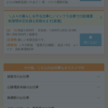
からの無料送迎バスあり！ 車、バイク通勤可能
＼人々の暮らしを守る仕事に／インフラ企業での設備運
転管理＠正社員も目指せます[派遣]
給 与
時給1,600円 月収例：1,600円×20日×8.0時
間＝256,000円＋残業代
交通費
嬉しい全額支給です。
気になる!
勤務地
ＪＲ片町線 「寝屋川公園駅」 徒歩 13分 ※バ
イク、自転車通勤OK
その他、こちらのお仕事もオススメです
姫路市のお仕事
山陽電鉄本線のお仕事
飾磨駅のお仕事