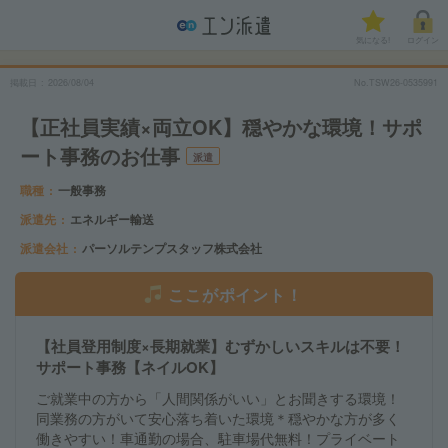
気になる!
ログイン
掲載日
2026/08/04
No.TSW26-0535991
【正社員実績×両立OK】穏やかな環境！サポ
ート事務のお仕事
派遣
職種
一般事務
派遣先
エネルギー輸送
派遣会社
パーソルテンプスタッフ株式会社
ここがポイント！
【社員登用制度×長期就業】むずかしいスキルは不要！
サポート事務【ネイルOK】
ご就業中の方から「人間関係がいい」とお聞きする環境！
同業務の方がいて安心落ち着いた環境＊穏やかな方が多く
働きやすい！車通勤の場合、駐車場代無料！プライベート