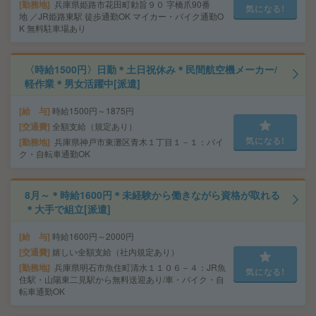
勤務地
兵庫県姫路市花田町勅旨９０ 字橋爪90番
気になる!
地 ／JR姫路東駅 徒歩通勤OK マイカー・バイク通勤O
K 無料駐車場あり
〈時給1500円〉日勤＊土日祝休み＊民間航空機メーカー/
軽作業＊男女活躍中[派遣]
給 与
時給1500円～1875円
交通費
全額支給（規定あり）
気になる!
勤務地
兵庫県神戸市東灘区青木１丁目１－１：バイ
ク・自転車通勤OK
8月～＊時給1600円＊未経験から働きながら資格が取れる
＊大手で組立[派遣]
給 与
時給1600円～2000円
交通費
嬉しい全額支給（社内規定あり）
勤務地
兵庫県明石市魚住町清水１１０６－４：JR魚
気になる!
住駅・山陽東二見駅から無料送迎あり/車・バイク・自
転車通勤OK