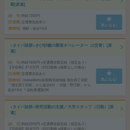
業[派遣]
給 与
時給1350円
交通費
交通費支給有り
気になる!
勤務地
福駅～徒歩10分
<タイパ抜群>きび砂糖の製造オペレーター（2交替）[派
遣]
給 与
時給1800円 ※交通費全額支給（規定あり）
【月収例】27.0万円（20日勤務 ※残業なしの場合）
交通費
交通費支給あり
気になる!
勤務地
OsakaMetro長堀鶴見緑地線 蒲生四丁目駅
「蒲生四丁目駅」から徒歩9分 ・京阪「野江駅」から
徒歩13分 ＊自転車通勤OK
<タイパ抜群>研究活動の支援／大学スタッフ（日勤）[派
遣]
給 与
時給2200円 ※交通費全額支給（規定あり）
【月収例】30.8万円（20日勤務 ※残業なしの場合）