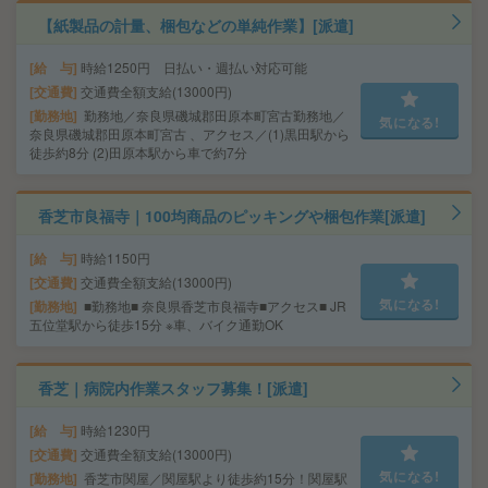
【紙製品の計量、梱包などの単純作業】[派遣]
給 与
時給1250円 日払い・週払い対応可能
交通費
交通費全額支給(13000円)
勤務地
勤務地／奈良県磯城郡田原本町宮古勤務地／
気になる!
奈良県磯城郡田原本町宮古 、アクセス／(1)黒田駅から
徒歩約8分 (2)田原本駅から車で約7分
香芝市良福寺｜100均商品のピッキングや梱包作業[派遣]
給 与
時給1150円
交通費
交通費全額支給(13000円)
気になる!
勤務地
■勤務地■ 奈良県香芝市良福寺■アクセス■ JR
五位堂駅から徒歩15分 ※車、バイク通勤OK
香芝｜病院内作業スタッフ募集！[派遣]
給 与
時給1230円
交通費
交通費全額支給(13000円)
気になる!
勤務地
香芝市関屋／関屋駅より徒歩約15分！関屋駅