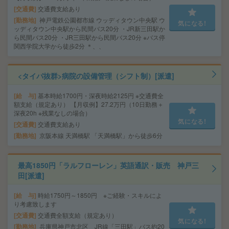
交通費
交通費支給あり
勤務地
神戸電鉄公園都市線 ウッディタウン中央駅 ウ
気になる!
ッディタウン中央駅から民間バス20分 ・JR新三田駅か
ら民間バス20分 ・JR三田駅から民間バス20分 ※バス停
関西学院大学から徒歩2分 ＊、、
<タイパ抜群>病院の設備管理（シフト制）[派遣]
給 与
基本時給1700円・深夜時給2125円 ※交通費全
額支給（規定あり） 【月収例】27.2万円（10日勤務＋
深夜20h ※残業なしの場合）
気になる!
交通費
交通費支給あり
勤務地
京阪本線 天満橋駅 「天満橋駅」から徒歩6分
最高1850円「ラルフローレン」英語通訳・販売 神戸三
田[派遣]
給 与
時給1750円～1850円 ※ご経験・スキルによ
り考慮致します
交通費
交通費全額支給（規定あり）
気になる!
勤務地
兵庫県神戸市北区 JR線「三田駅」バス約20