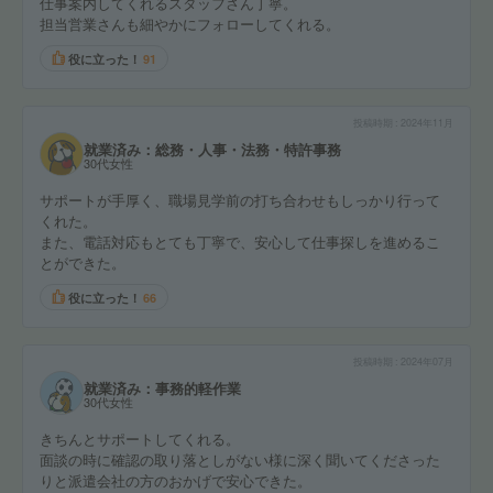
仕事案内してくれるスタッフさん丁寧。
担当営業さんも細やかにフォローしてくれる。
役に立った！
91
投稿時期
2024年11月
就業済み：総務・人事・法務・特許事務
30代女性
サポートが手厚く、職場見学前の打ち合わせもしっかり行って
くれた。
また、電話対応もとても丁寧で、安心して仕事探しを進めるこ
とができた。
役に立った！
66
投稿時期
2024年07月
就業済み：事務的軽作業
30代女性
きちんとサポートしてくれる。
面談の時に確認の取り落としがない様に深く聞いてくださった
りと派遣会社の方のおかげで安心できた。