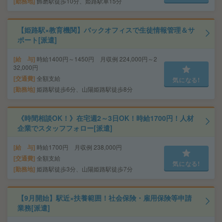
勤務地
飾磨駅徒歩10分、姫路駅車15分
【姫路駅×教育機関】バックオフィスで生徒情報管理＆サ
ポート[派遣]
給 与
時給1400円～1450円 月収例 224,000円～2
32,000円
交通費
全額支給
気になる!
勤務地
姫路駅徒歩6分、山陽姫路駅徒歩8分
《時間相談OK！》在宅週2～3日OK！時給1700円！人材
企業でスタッフフォロー[派遣]
給 与
時給1700円 月収例 238,000円
交通費
全額支給
気になる!
勤務地
姫路駅徒歩3分、山陽姫路駅徒歩7分
【9月開始】駅近×扶養範囲！社会保険・雇用保険等申請
業務[派遣]