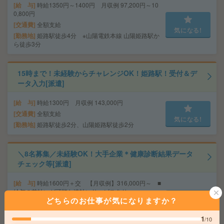
給 与
時給1350円～1400円 月収例 97,200円～10
0,800円
交通費
全額支給
気になる!
勤務地
姫路駅徒歩4分 ※山陽電鉄本線 山陽姫路駅か
ら徒歩3分
15時まで！未経験からチャレンジOK！姫路駅！受付＆デ
ータ入力[派遣]
給 与
時給1300円 月収例 143,000円
交通費
全額支給
気になる!
勤務地
姫路駅徒歩2分、山陽姫路駅徒歩2分
＼8名募集／未経験OK！大手企業＊健康診断結果データ
チェック等[派遣]
給 与
時給1600円＋交 【月収例】316,000円～ ■
給与の前払いが可能な速払いサービスあり
どちらのお仕事が気になりますか？
交通費
交通費支給あり
気になる!
勤務地
大阪府大阪市中央区 大阪メトロ御堂筋線 心
1
/10
斎橋駅徒歩7分、大阪メトロ御堂筋線 本町駅徒歩7分