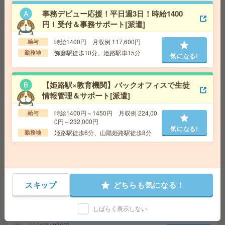
事務デビュー応援！平日週3日！時給1400
円！受付＆事務サポート[派遣]
【高時給1730円】未経験OK＊残業なし！データ入力やチ
ャット返信対応など[派遣]
時給1400円 月収例 117,600円
給与
飾磨駅徒歩10分、姫路駅車15分
勤務地
気になる!
給 与
時給1730円＋交 ■給与の前払いが可能な速
払いサービスあり
交通費
交通費支給あり
気になる!
【姫路駅×教育機関】バックオフィスで生徒
勤務地
大阪府大阪市北区 大阪メトロ四つ橋線 西梅
情報管理＆サポート[派遣]
田駅徒歩4分、大阪環状線 大阪駅徒歩7分
時給1400円～1450円 月収例 224,00
給与
0円～232,000円
座り仕事！給与即払いOK！高時給！データ入力、品質検
気になる!
姫路駅徒歩6分、山陽姫路駅徒歩8分
勤務地
査[派遣]
給 与
時給1500円
交通費
交通費支給有り
気になる!
勤務地
南公園駅～徒歩7分 ※送迎有り
スキップ
どちらも気になる！
平日休み！日勤のお仕事！袋詰め作業など[派遣]
しばらく表示しない