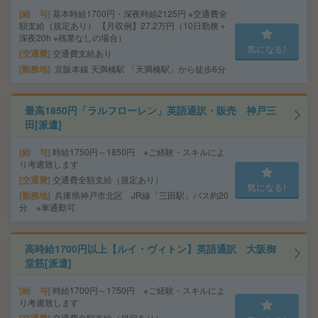
給 与
基本時給1700円・深夜時給2125円 ※交通費全
額支給（規定あり） 【月収例】27.2万円（10日勤務＋
深夜20h ※残業なしの場合）
気になる!
交通費
交通費支給あり
勤務地
京阪本線 天満橋駅 「天満橋駅」から徒歩6分
最高1850円「ラルフローレン」英語通訳・販売 神戸三
田[派遣]
給 与
時給1750円～1850円 ※ご経験・スキルによ
り考慮致します
交通費
交通費全額支給（規定あり）
気になる!
勤務地
兵庫県神戸市北区 JR線「三田駅」バス約20
分 ※車通勤可
高時給1700円以上【ルイ・ヴィトン】英語通訳 大阪御
堂筋[派遣]
給 与
時給1700円～1750円 ※ご経験・スキルによ
り考慮致します
交通費全額支給（規定あり）