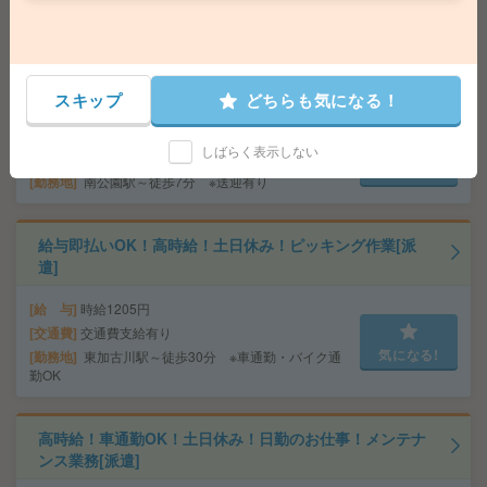
田駅徒歩4分、大阪環状線 大阪駅徒歩7分
座り仕事！給与即払いOK！高時給！データ入力、品質検
査[派遣]
スキップ
どちらも気になる！
給 与
時給1500円
しばらく表示しない
交通費
交通費支給有り
気になる!
勤務地
南公園駅～徒歩7分 ※送迎有り
給与即払いOK！高時給！土日休み！ピッキング作業[派
遣]
給 与
時給1205円
交通費
交通費支給有り
気になる!
勤務地
東加古川駅～徒歩30分 ※車通勤・バイク通
勤OK
高時給！車通勤OK！土日休み！日勤のお仕事！メンテナ
ンス業務[派遣]