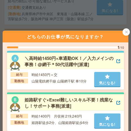
給与の前払いが可能な速払いサービスあり
交通費
交通費支給あり
気になる!
勤務地
兵庫県神戸市中央区 東海道・山陽本線 三ノ
宮駅徒歩7分、阪急神戸線 神戸三宮［阪急］駅徒歩7分
＼8名募集／未経験OK！大手企業＊健康診断結果データ
どちらのお仕事が気になりますか？
チェック等[派遣]
1
/10
給 与
時給1600円＋交 【月収例】316,000円～ ■
＼高時給1450円×車通勤OK！／入力メインの
給与の前払いが可能な速払いサービスあり
事務！@網干＊50代活躍中[派遣]
交通費
交通費支給あり
気になる!
勤務地
大阪府大阪市中央区 大阪メトロ御堂筋線 心
時給1450円＋交
給与
斎橋駅徒歩7分、大阪メトロ御堂筋線 本町駅徒歩7分
山陽電鉄網干線 山陽網干駅 車10分
勤務地
気になる!
【高時給1730円】未経験OK＊残業なし！データ入力やチ
ャット返信対応など[派遣]
姫路駅すぐ×Excel難しいスキル不要！残業な
し！サポート事務[派遣]
給 与
時給1730円＋交 ■給与の前払いが可能な速
払いサービスあり
時給1400円 月収例 219,240円
給与
交通費
交通費支給あり
姫路駅徒歩2分、山陽姫路駅徒歩6分
勤務地
気になる!
気になる!
勤務地
大阪府大阪市北区 大阪メトロ四つ橋線 西梅