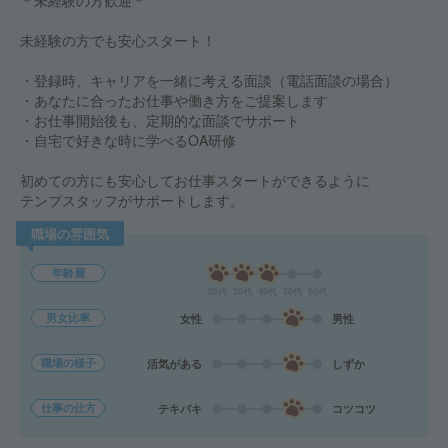
＊未経験の方歓迎＊
未経験の方でも安心スタート！
・登録時、キャリアを一緒に考える面談（電話面談の場合）
・あなたに合ったお仕事や働き方をご提案します
・お仕事開始後も、定期的な面談でサポート
・自宅で好きな時に学べるOA研修
初めての方にも安心してお仕事スタートができるように
テンプスタッフがサポートします。
職場の雰囲気
年齢層
20代
30代
40代
50代
60代
男女比率
女性
男性
職場の様子
活気がある
しずか
仕事の仕方
テキパキ
コツコツ