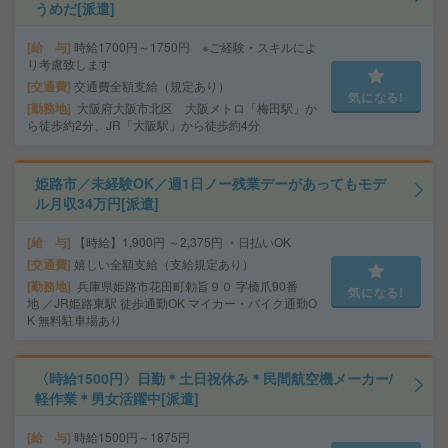
うめだ[派遣]
給 与
時給1700円～1750円 ※ご経験・スキルによ
り考慮致します
交通費
交通費全額支給（規定あり）
気になる!
勤務地
大阪府大阪市北区 大阪メトロ「梅田駅」か
ら徒歩約2分、JR「大阪駅」から徒歩約4分
姫路市／未経験OK／週1日ノー残業デーがあってもモデ
ル月収34万円[派遣]
給 与
【時給】1,900円 ～2,375円 ・日払いOK
交通費
嬉しい全額支給（支給規定あり）
勤務地
兵庫県姫路市花田町勅旨９０ 字橋爪90番
気になる!
地 ／JR姫路東駅 徒歩通勤OK マイカー・バイク通勤O
K 無料駐車場あり
〈時給1500円〉日勤＊土日祝休み＊民間航空機メーカー/
軽作業＊男女活躍中[派遣]
給 与
時給1500円～1875円