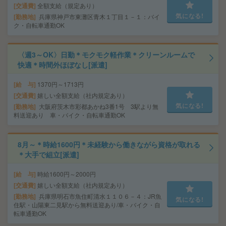
交通費
全額支給（規定あり）
気になる!
勤務地
兵庫県神戸市東灘区青木１丁目１－１：バイ
ク・自転車通勤OK
〈週3～OK〉日勤＊モクモク軽作業＊クリーンルームで
快適＊時間外ほぼなし[派遣]
給 与
1370円～1713円
交通費
嬉しい全額支給（社内規定あり）
気になる!
勤務地
大阪府茨木市彩都あかね3番1号 3駅より無
料送迎あり 車・バイク・自転車通勤OK
8月～＊時給1600円＊未経験から働きながら資格が取れる
＊大手で組立[派遣]
給 与
時給1600円～2000円
交通費
嬉しい全額支給（社内規定あり）
勤務地
兵庫県明石市魚住町清水１１０６－４：JR魚
気になる!
住駅・山陽東二見駅から無料送迎あり/車・バイク・自
転車通勤OK