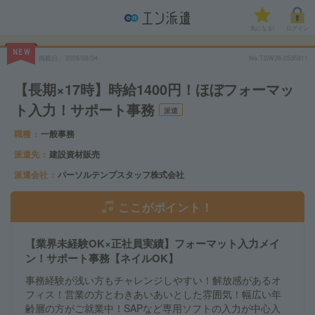
気になる!
ログイン
NEW
掲載日
2026/08/04
No.TSW26-0535911
【長期×17時】時給1400円！ほぼフォーマッ
ト入力！サポート事務
派遣
職種
一般事務
派遣先
建設資材販売
派遣会社
パーソルテンプスタッフ株式会社
ここがポイント！
【業界未経験OK×正社員実績】フォーマット入力メイ
ン！サポート事務【ネイルOK】
事務経験が浅い方もチャレンジしやすい！解放感があるオ
フィス！営業の方とわきあいあいとした雰囲気！幅広い年
齢層の方がご就業中！SAPなど専用ソフトの入力が中心入