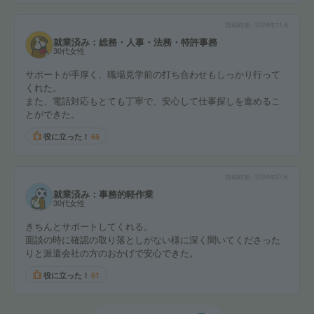
投稿時期
2024年11月
就業済み：総務・人事・法務・特許事務
30代女性
サポートが手厚く、職場見学前の打ち合わせもしっかり行って
くれた。
また、電話対応もとても丁寧で、安心して仕事探しを進めるこ
とができた。
役に立った！
65
投稿時期
2024年07月
就業済み：事務的軽作業
30代女性
きちんとサポートしてくれる。
面談の時に確認の取り落としがない様に深く聞いてくださった
りと派遣会社の方のおかげで安心できた。
役に立った！
61