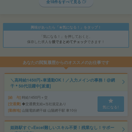
全18件をすべて見る
興味があったら「★気になる！」をタップ！
「気になる！」を押しておくと、
保存した求人を
後でまとめてチェック
できます！
あなたの閲覧履歴からのオススメのお仕事です
＼高時給1450円×車通勤OK！／入力メインの事務！@網
干＊50代活躍中[派遣]
給 与
時給1450円＋交
交通費
◆交通費支給※当社規定あり
気になる!
勤務地
山陽電鉄網干線 山陽網干駅 車10分
姫路駅すぐ×Excel難しいスキル不要！残業なし！サポー