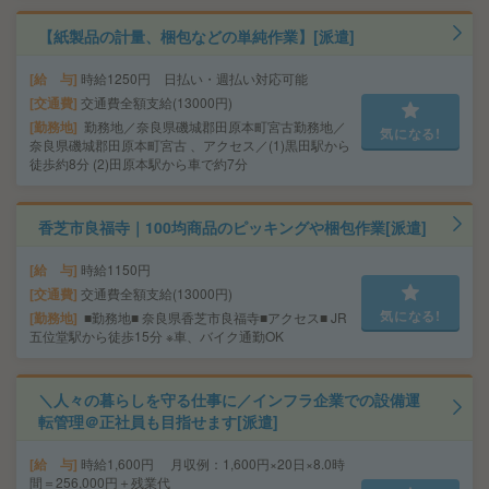
【紙製品の計量、梱包などの単純作業】[派遣]
給 与
時給1250円 日払い・週払い対応可能
交通費
交通費全額支給(13000円)
勤務地
勤務地／奈良県磯城郡田原本町宮古勤務地／
気になる!
奈良県磯城郡田原本町宮古 、アクセス／(1)黒田駅から
徒歩約8分 (2)田原本駅から車で約7分
香芝市良福寺｜100均商品のピッキングや梱包作業[派遣]
給 与
時給1150円
交通費
交通費全額支給(13000円)
気になる!
勤務地
■勤務地■ 奈良県香芝市良福寺■アクセス■ JR
五位堂駅から徒歩15分 ※車、バイク通勤OK
＼人々の暮らしを守る仕事に／インフラ企業での設備運
転管理＠正社員も目指せます[派遣]
給 与
時給1,600円 月収例：1,600円×20日×8.0時
間＝256,000円＋残業代