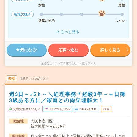
女性
男性
職場の様子
活気がある
しずか
もっと見る
気になる!
応募へ進む
詳しく見る
派遣会社
エンプロ株式会社 大阪オフィス
未読
掲載日
2026/08/07
週3日～×5ｈ～＼経理事務＊経験3年～＋日簿
3級ある方に／家庭との両立理解大！
交通費別途支給あり
土日祝日が休み
WEB登録OK
派遣
大阪市淀川区
勤務地
新大阪駅から徒歩6分
月～金のうち週3日以上で選択可※週5日勤務できる方は尚
曜日頻度