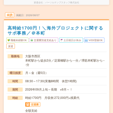
派遣会社
パーソルテンプスタッフ株式会社
未読
掲載日
2026/08/07
高時給1700円！＼海外プロジェクトに関する
サポ事務／＠本町
職種未経験OK
交通費別途支給あり
土日祝日が休み
WEB登録OK
派遣
大阪市西区
勤務地
本町駅から徒歩2分／淀屋橋駅から---分／堺筋本町駅から--
-分
月～金（週5日）
曜日頻度
08:30～17:30(実働8時間 休憩1時間)
時間
2026年09月上旬～長期 ※9月～！
期間
時給1700円 月収例 272,000円+残業代
時給
交通費
全額支給