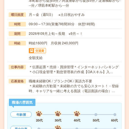
本町駅から徒歩5分／阿波座駅から徒歩5分／淀屋橋駅から-
--分／堺筋本町駅から---分
月～金（週5日） ※土日祝おやすみ
曜日頻度
09:00～17:30(実働7時間30分 休憩1時間)
時間
2026年09月上旬～長期 ※9月～！
期間
時給1600円 月収例 240,000円
時給
交通費
全額支給
＊伝票起票＊売掛・買掛管理＊インターネットバンキング
仕事内容
＊小口現金管理＊勤怠管理表の作成【OAスキル】入…
職種未経験OK / ブランクOK / 英語力不要
応募資格
＊未経験の方歓迎＊未経験の方でも安心スタート！・登録
時、キャリアを一緒に考える面談（電話面談の場合）…
職場の雰囲気
年齢層
20代
30代
40代
50代
60代
男女比率