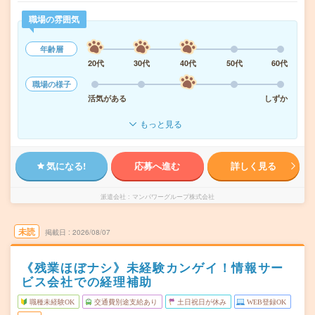
職場の雰囲気
年齢層
20代
30代
40代
50代
60代
職場の様子
活気がある
しずか
もっと見る
気になる!
応募へ進む
詳しく見る
派遣会社
マンパワーグループ株式会社
未読
掲載日
2026/08/07
《残業ほぼナシ》未経験カンゲイ！情報サー
ビス会社での経理補助
職種未経験OK
交通費別途支給あり
土日祝日が休み
WEB登録OK