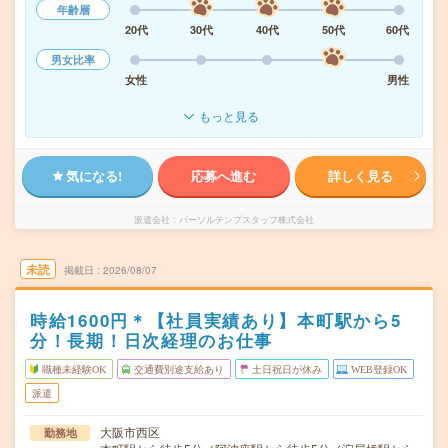
年齢層
20代
30代
40代
50代
60代
男女比率
女性
男性
もっと見る
気になる!
応募へ進む
詳しく見る
派遣会社
パーソルテンプスタッフ株式会社
未読
掲載日
2026/08/07
時給1600円＊【社員実績あり】本町駅から5
分！長期！日次経理のお仕事
職種未経験OK
交通費別途支給あり
土日祝日が休み
WEB登録OK
派遣
大阪市西区
勤務地