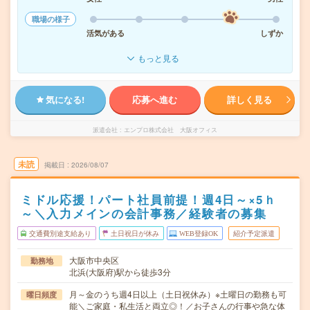
職場の様子
活気がある
しずか
もっと見る
気になる!
応募へ進む
詳しく見る
派遣会社
エンプロ株式会社 大阪オフィス
未読
掲載日
2026/08/07
ミドル応援！パート社員前提！週4日～×5ｈ
～＼入力メインの会計事務／経験者の募集
交通費別途支給あり
土日祝日が休み
WEB登録OK
紹介予定派遣
大阪市中央区
勤務地
北浜(大阪府)駅から徒歩3分
月～金のうち週4日以上（土日祝休み）※土曜日の勤務も可
曜日頻度
能＼ご家庭・私生活と両立◎！／お子さんの行事や急な体