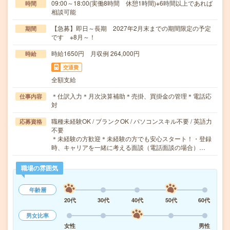
09:00～18:00(実働8時間 休憩1時間)※6時間以上であれば
時間
相談可能
【急募】即日～長期 2027年2月末までの期間限定の予定
期間
です ※8月～！
時給1650円 月収例 264,000円
時給
交通費
全額支給
＊仕訳入力＊月次決算補助＊売掛、買掛金の管理＊電話応
仕事内容
対
職種未経験OK / ブランクOK / パソコンスキル不要 / 英語力
応募資格
不要
＊未経験の方歓迎＊未経験の方でも安心スタート！・登録
時、キャリアを一緒に考える面談（電話面談の場合）…
職場の雰囲気
年齢層
20代
30代
40代
50代
60代
男女比率
女性
男性