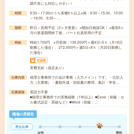
調不良にも対応しやすい！
9:30～17:30のうち実働5ｈ以上※例：9:30～15:30、10:00
時間
～16:00、9:30～…
即日～長期予定（2ヶ月更新） ※開始日相談OK！ ※最長6ヶ
期間
月の派遣期間終了後、パート社員登用の予定
時給1,700円 ※月収例：136,000円＝週4日×5ｈ（月16日
時給
勤務した場合）、272,000円＝週5日×8ｈ（月20日勤務し
た場合）
交通費
実費支給（規定あり）
税理士事務所での会計事務（入力メイン）です。・仕訳入
仕事内容
力（主業務）・書類作成・領収書の整理、集計・申告…
英語力不要
応募資格
■税理士事務所での実務経験（1年以上）■Excel（初級：セ
ル書式設定・罫線など）■Word（初級：…
職場の雰囲気
男女比率
女性
男性