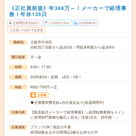
《正社員前提》年348万～！メーカーで経理事
務！年休125日
交通費別途支給あり
土日祝日が休み
WEB登録OK
正社員への紹介予定派遣
大阪市中央区
勤務地
谷町四丁目駅から徒歩3分／堺筋本町駅から徒歩9分
月～金
曜日頻度
9:00～17:30
時間
2026/8/24～長期 ※8月～OK！
期間
時給1750円＋交
時給
交通費
◆交通費実費支給※当社規定あり(派遣期間中)
【製造販売メーカーで経理事務】＼経理財務業務をメイン
仕事内容
に管理部門業務を幅広く担当／決算(月次・四半期・…
ブランクOK / 英語力不要
応募資格
経理経験ある方日商簿記2級をお持ちの方