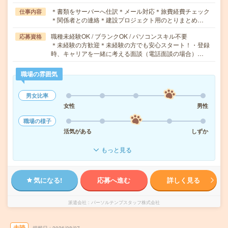
＊書類をサーバーへ仕訳＊メール対応＊旅費経費チェック
仕事内容
＊関係者との連絡＊建設プロジェクト用のとりまとめ…
職種未経験OK / ブランクOK / パソコンスキル不要
応募資格
＊未経験の方歓迎＊未経験の方でも安心スタート！・登録
時、キャリアを一緒に考える面談（電話面談の場合）…
職場の雰囲気
男女比率
女性
男性
職場の様子
活気がある
しずか
もっと見る
気になる!
応募へ進む
詳しく見る
派遣会社
パーソルテンプスタッフ株式会社
未読