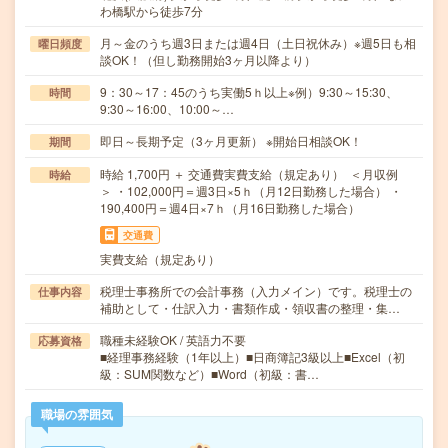
わ橋駅から徒歩7分
月～金のうち週3日または週4日（土日祝休み）※週5日も相
曜日頻度
談OK！（但し勤務開始3ヶ月以降より）
9：30～17：45のうち実働5ｈ以上※例）9:30～15:30、
時間
9:30～16:00、10:00～…
即日～長期予定（3ヶ月更新） ※開始日相談OK！
期間
時給 1,700円 ＋ 交通費実費支給（規定あり） ＜月収例
時給
＞ ・102,000円＝週3日×5ｈ（月12日勤務した場合） ・
190,400円＝週4日×7ｈ（月16日勤務した場合）
交通費
実費支給（規定あり）
税理士事務所での会計事務（入力メイン）です。税理士の
仕事内容
補助として・仕訳入力・書類作成・領収書の整理・集…
職種未経験OK / 英語力不要
応募資格
■経理事務経験（1年以上）■日商簿記3級以上■Excel（初
級：SUM関数など）■Word（初級：書…
職場の雰囲気