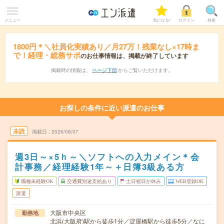
メニュー
気になる!
ログイン
検索
1800円＊＼社員化実績あり／月27万！残業なし×17時ま
で！経理・総務サポ
のお仕事情報は、掲載が終了しています
掲載時の情報は、
ページ下部
からご覧いただけます。
お探しの条件に近い派遣のお仕事
未読
掲載日
2026/08/07
週3日～×5ｈ～＼ソフトへの入力メイン＊会
計事務／経理経験1年～＋日簿3級ある方
職種未経験OK
交通費別途支給あり
土日祝日が休み
WEB登録OK
派遣
大阪市中央区
勤務地
北浜(大阪府)駅から徒歩1分／淀屋橋駅から徒歩5分／なに