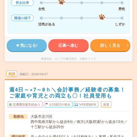
男女比率
女性
男性
職場の様子
活気がある
しずか
気になる!
応募へ進む
詳しく見る
派遣会社
エンプロ株式会社 大阪オフィス
未読
掲載日
2026/08/07
週4日～×7～8ｈ＼会計事務／経験者の募集！
ご家庭や育児との両立も〇！社員登用も
交通費別途支給あり
土日祝日が休み
WEB登録OK
派遣
大阪市淀川区
勤務地
西中島南方駅から徒歩9分／南方(大阪府)駅から徒歩13分／
十三駅から徒歩20分
月～金のうち週4日以上（土日祝休み）＼家庭・私生活と
曜日頻度