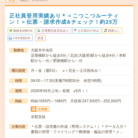
掲載日
2026/08/07
正社員登用実績あり＊＜こつこつルーティ
ン！＞伝票・請求作成&チェック！約25万
職種未経験OK
交通費別途支給あり
土日祝日が休み
残業なし
WEB登録OK
派遣
大阪市中央区
勤務地
淀屋橋駅から徒歩3分／北浜(大阪府)駅から徒歩4分／本町
駅から---分／肥後橋駅から---分
月～金（週5日） ※＜完全＞土日祝休み！
曜日頻度
09:00～17:30(実働7時間30分 休憩1時間)
時間
2026年09月上旬～長期 ※9月～！
期間
時給1650円～1680円 月収例 247,500円～252,000円
時給
交通費
全額支給
＊伝票・請求書の作成（専用システム！）＊データ入力＊
仕事内容
書類の管理・ファイリング＊郵便物・備品の管理＊メ…