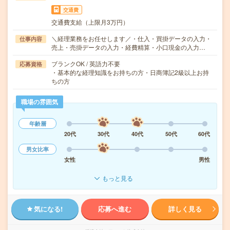
交通費
交通費支給（上限月3万円）
＼経理業務をお任せします／・仕入・買掛データの入力・
仕事内容
売上・売掛データの入力・経費精算・小口現金の入力…
ブランクOK / 英語力不要
応募資格
・基本的な経理知識をお持ちの方・日商簿記2級以上お持
ちの方
職場の雰囲気
年齢層
20代
30代
40代
50代
60代
男女比率
女性
男性
もっと見る
気になる!
応募へ進む
詳しく見る