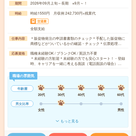
2026年09月上旬～長期 ※9月～！
期間
時給1550円 月収例 242,730円+残業代
時給
交通費
全額支給
＊販促物発注の申請書書類のチェック＊手配した販促物に
仕事内容
商標などがついているかの確認・チェック＊伝票処理…
職種未経験OK / ブランクOK / 英語力不要
応募資格
＊未経験の方歓迎＊未経験の方でも安心スタート！・登録
時、キャリアを一緒に考える面談（電話面談の場合）…
職場の雰囲気
年齢層
20代
30代
40代
50代
60代
男女比率
女性
男性
もっと見る