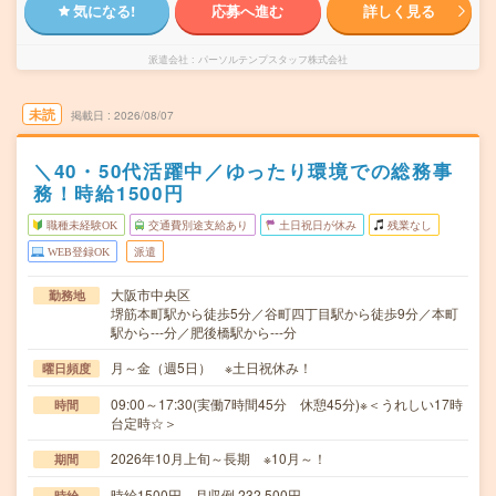
気になる!
応募へ進む
詳しく見る
派遣会社
パーソルテンプスタッフ株式会社
未読
掲載日
2026/08/07
＼40・50代活躍中／ゆったり環境での総務事
務！時給1500円
職種未経験OK
交通費別途支給あり
土日祝日が休み
残業なし
WEB登録OK
派遣
大阪市中央区
勤務地
堺筋本町駅から徒歩5分／谷町四丁目駅から徒歩9分／本町
駅から---分／肥後橋駅から---分
月～金（週5日） ※土日祝休み！
曜日頻度
09:00～17:30(実働7時間45分 休憩45分)※＜うれしい17時
時間
台定時☆＞
2026年10月上旬～長期 ※10月～！
期間
時給1500円 月収例 232,500円
時給