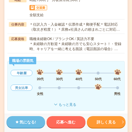
交通費
全額支給
＊仕訳入力・入金確認＊伝票作成＊郵便手配＊電話対応
仕事内容
（取次ぎ程度！）＊庶務※社員さんの頼まれごとに対応…
職種未経験OK / ブランクOK / 英語力不要
応募資格
＊未経験の方歓迎＊未経験の方でも安心スタート！・登録
時、キャリアを一緒に考える面談（電話面談の場合）…
職場の雰囲気
年齢層
20代
30代
40代
50代
60代
男女比率
女性
男性
もっと見る
気になる!
応募へ進む
詳しく見る