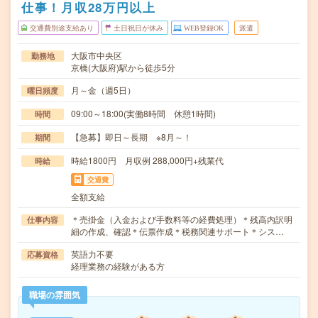
仕事！月収28万円以上
交通費別途支給あり
土日祝日が休み
WEB登録OK
派遣
大阪市中央区
勤務地
京橋(大阪府)駅から徒歩5分
月～金（週5日）
曜日頻度
09:00～18:00(実働8時間 休憩1時間)
時間
【急募】即日～長期 ※8月～！
期間
時給1800円 月収例 288,000円+残業代
時給
交通費
全額支給
＊売掛金（入金および手数料等の経費処理）＊残高内訳明
仕事内容
細の作成、確認＊伝票作成＊税務関連サポート＊シス…
英語力不要
応募資格
経理業務の経験がある方
職場の雰囲気