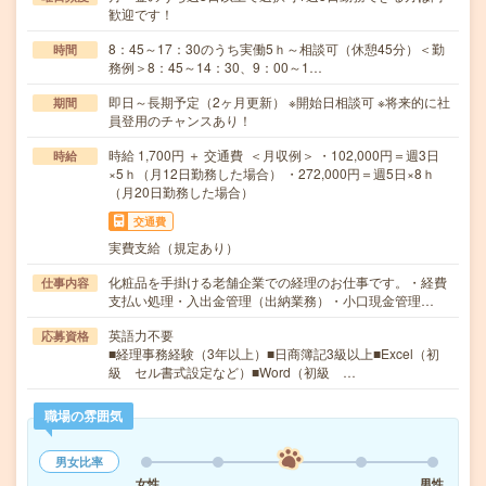
歓迎です！
8：45～17：30のうち実働5ｈ～相談可（休憩45分）＜勤
時間
務例＞8：45～14：30、9：00～1…
即日～長期予定（2ヶ月更新） ※開始日相談可 ※将来的に社
期間
員登用のチャンスあり！
時給 1,700円 ＋ 交通費 ＜月収例＞ ・102,000円＝週3日
時給
×5ｈ（月12日勤務した場合） ・272,000円＝週5日×8ｈ
（月20日勤務した場合）
交通費
実費支給（規定あり）
化粧品を手掛ける老舗企業での経理のお仕事です。・経費
仕事内容
支払い処理・入出金管理（出納業務）・小口現金管理…
英語力不要
応募資格
■経理事務経験（3年以上）■日商簿記3級以上■Excel（初
級 セル書式設定など）■Word（初級 …
職場の雰囲気
男女比率
女性
男性