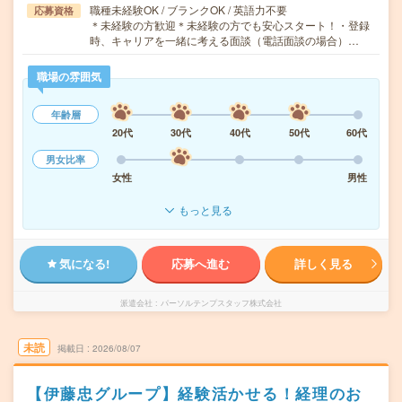
職種未経験OK / ブランクOK / 英語力不要
応募資格
＊未経験の方歓迎＊未経験の方でも安心スタート！・登録
時、キャリアを一緒に考える面談（電話面談の場合）…
職場の雰囲気
年齢層
20代
30代
40代
50代
60代
男女比率
女性
男性
もっと見る
気になる!
応募へ進む
詳しく見る
派遣会社
パーソルテンプスタッフ株式会社
未読
掲載日
2026/08/07
【伊藤忠グループ】経験活かせる！経理のお