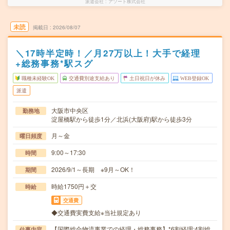
派遣会社
アソート株式会社
未読
掲載日
2026/08/07
＼17時半定時！／月27万以上！大手で経理
+総務事務*駅スグ
職種未経験OK
交通費別途支給あり
土日祝日が休み
WEB登録OK
派遣
大阪市中央区
勤務地
淀屋橋駅から徒歩1分／北浜(大阪府)駅から徒歩3分
月～金
曜日頻度
9:00～17:30
時間
2026/9/1～長期 ※9月～OK！
期間
時給1750円＋交
時給
交通費
◆交通費実費支給※当社規定あり
【国際総合物流事業での経理・総務事務】*6割経理:4割総
仕事内容