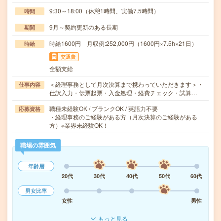
9:30～18:00（休憩1時間、実働7.5時間）
時間
9月～契約更新のある長期
期間
時給1600円 月収例:252,000円（1600円×7.5h×21日）
時給
交通費
全額支給
＜経理事務として月次決算まで携わっていただきます＞・
仕事内容
仕訳入力・伝票起票・入金処理・経費チェック・試算…
職種未経験OK / ブランクOK / 英語力不要
応募資格
・経理事務のご経験がある方（月次決算のご経験がある
方）※業界未経験OK！
職場の雰囲気
年齢層
20代
30代
40代
50代
60代
男女比率
女性
男性
もっと見る