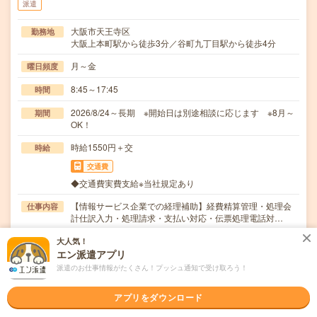
派遣
大阪市天王寺区
勤務地
大阪上本町駅から徒歩3分／谷町九丁目駅から徒歩4分
月～金
曜日頻度
8:45～17:45
時間
2026/8/24～長期 ※開始日は別途相談に応じます ※8月～
期間
OK！
時給1550円＋交
時給
交通費
◆交通費実費支給※当社規定あり
【情報サービス企業での経理補助】経費精算管理・処理会
仕事内容
計仕訳入力・処理請求・支払い対応・伝票処理電話対…
職種未経験OK / ブランクOK / 英語力不要
応募資格
大人気！
*・*・*未経験OK*・*・*Excel:基本的な関数
エン派遣アプリ
派遣のお仕事情報がたくさん！プッシュ通知で受け取ろう！
職場の雰囲気
アプリをダウンロード
年齢層