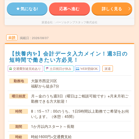
気になる!
応募へ進む
詳しく見る
派遣会社
パーソルテンプスタッフ株式会社
未読
掲載日
2026/08/07
【扶養内✨】会計データ入力メイン！週3日の
短時間で働きたい方必見！
交通費別途支給あり
土日祝日が休み
WEB登録OK
派遣
大阪市西淀川区
勤務地
福駅から徒歩7分
月～金のうち週3日（曜日はご相談可能です）※月末月初ご
曜日頻度
勤務できる方大歓迎！
8：15～17：00のうち、1日5時間以上勤務でご希望をお伺
時間
いします。（休憩：45間）
1か月以内スタート～長期
期間
時給1600円+交通費支給
時給