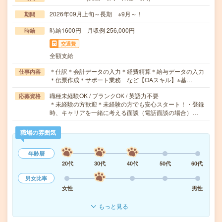
2026年09月上旬～長期 ※9月～！
期間
時給1600円 月収例 256,000円
時給
交通費
全額支給
＊仕訳＊会計データの入力＊経費精算＊給与データの入力
仕事内容
＊伝票作成＊サポート業務 など【OAスキル】※基…
職種未経験OK / ブランクOK / 英語力不要
応募資格
＊未経験の方歓迎＊未経験の方でも安心スタート！・登録
時、キャリアを一緒に考える面談（電話面談の場合）…
職場の雰囲気
年齢層
20代
30代
40代
50代
60代
男女比率
女性
男性
もっと見る