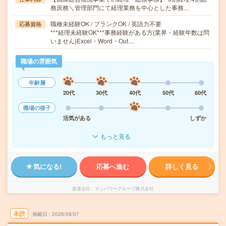
務庶務＼管理部門にて経理業務を中心とした事務…
職種未経験OK / ブランクOK / 英語力不要
応募資格
***経理未経験OK***事務経験がある方(業界・経験年数は問
いません)Excel・Word・Out…
職場の雰囲気
年齢層
20代
30代
40代
50代
60代
職場の様子
活気がある
しずか
もっと見る
気になる!
応募へ進む
詳しく見る
派遣会社
マンパワーグループ株式会社
未読
掲載日
2026/08/07