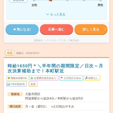
女性
男性
もっと見る
気になる!
応募へ進む
詳しく見る
派遣会社
パーソルテンプスタッフ株式会社
未読
掲載日
2026/08/07
時給1650円＊＼半年間の期間限定／日次～月
次決算補助まで！本町駅近
職種未経験OK
交通費別途支給あり
土日祝日が休み
残業なし
WEB登録OK
派遣
大阪市西区
勤務地
阿波座駅から徒歩4分／本町駅から徒歩5分
月～金（週5日） ※土日祝おやすみ
曜日頻度