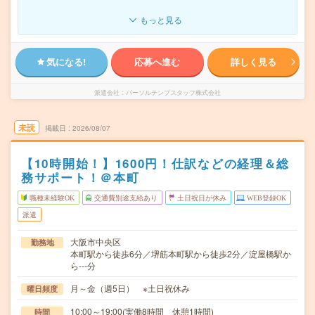
もっと見る
気になる!
応募へ進む
詳しく見る
派遣会社
パーソルテンプスタッフ株式会社
未読
掲載日
2026/08/07
【10時開始！】1600円！仕訳などの経理＆総
務サポート！＠本町
職種未経験OK
交通費別途支給あり
土日祝日が休み
WEB登録OK
派遣
大阪市中央区
勤務地
本町駅から徒歩6分／堺筋本町駅から徒歩2分／淀屋橋駅か
ら---分
月～金（週5日） ※土日祝休み
曜日頻度
10:00～19:00(実働8時間 休憩1時間)
時間