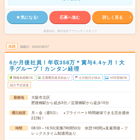
気になる!
応募へ進む
詳しく見る
派遣会社
株式会社アヴァンティスタッフ
未読
掲載日
2026/08/07
6か月後社員！年収358万＊賞与4.4ヶ月！大
手グループ！カンタン経理
職種未経験OK
交通費別途支給あり
土日祝日が休み
WEB登録OK
紹介予定派遣
大阪市北区
勤務地
肥後橋駅から徒歩3分／淀屋橋駅から徒歩10分
月～金（週5日） ※プライベート時間確保できる完全週休
曜日頻度
2日制！
08:00～16:50(実働7時間50分 休憩1時間)※直雇用後～フ
時間
レックスタイム制適用あり