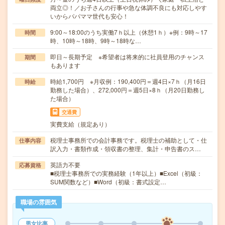
両立◎！／お子さんの行事や急な体調不良にも対応しやす
いからパパママ世代も安心！
9:00～18:00のうち実働7ｈ以上（休憩1ｈ）※例：9時～17
時間
時、10時～18時、9時～18時な…
即日～長期予定 ※希望者は将来的に社員登用のチャンス
期間
もあります
時給1,700円 ※月収例：190,400円＝週4日×7ｈ（月16日
時給
勤務した場合）、272,000円＝週5日×8ｈ（月20日勤務し
た場合）
交通費
実費支給（規定あり）
税理士事務所での会計事務です。税理士の補助として・仕
仕事内容
訳入力・書類作成・領収書の整理、集計・申告書のス…
英語力不要
応募資格
■税理士事務所での実務経験（1年以上）■Excel（初級：
SUM関数など）■Word（初級：書式設定…
職場の雰囲気
男女比率