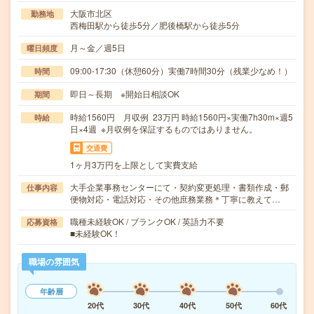
大阪市北区
勤務地
西梅田駅から徒歩5分／肥後橋駅から徒歩5分
月～金／週5日
曜日頻度
09:00-17:30（休憩60分）実働7時間30分（残業少なめ！）
時間
即日～長期 ※開始日相談OK
期間
時給1560円 月収例 23万円 時給1560円×実働7h30m×週5
時給
日×4週 ※月収例を保証するものではありません。
交通費
1ヶ月3万円を上限として実費支給
大手企業事務センターにて・契約変更処理・書類作成・郵
仕事内容
便物対応・電話対応・その他庶務業務＊丁寧に教えて…
職種未経験OK / ブランクOK / 英語力不要
応募資格
■未経験OK！
職場の雰囲気
年齢層
20代
30代
40代
50代
60代