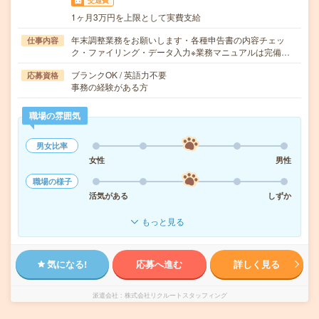
交通費
1ヶ月3万円を上限として実費支給
年末調整業務をお願いします・各種申告書の内容チェッ
仕事内容
ク・ファイリング・データ入力※業務マニュアルは完備…
ブランクOK / 英語力不要
応募資格
事務の経験がある方
職場の雰囲気
男女比率
女性
男性
職場の様子
活気がある
しずか
もっと見る
気になる!
応募へ進む
詳しく見る
派遣会社
株式会社リクルートスタッフィング