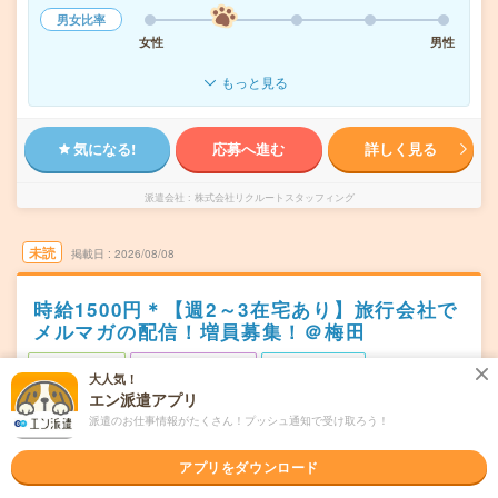
男女比率
女性
男性
もっと見る
気になる!
応募へ進む
詳しく見る
派遣会社
株式会社リクルートスタッフィング
未読
掲載日
2026/08/08
時給1500円＊【週2～3在宅あり】旅行会社で
メルマガの配信！増員募集！＠梅田
職種未経験OK
交通費別途支給あり
土日祝日が休み
大人気！
在宅・リモート
WEB登録OK
派遣
エン派遣アプリ
派遣のお仕事情報がたくさん！プッシュ通知で受け取ろう！
大阪市北区
勤務地
西梅田駅から徒歩4分／北新地駅から徒歩5分／大阪梅田(阪
アプリをダウンロード
神線)駅から---分／東梅田駅から---分