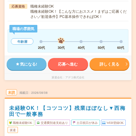
職種未経験OK
応募資格
職種未経験OK！【こんな方におススメ！まずはご応募くだ
さい／歓迎条件】PC基本操作できればOK！
職場の雰囲気
年齢層
20代
30代
40代
50代
60代
気になる!
応募へ進む
詳しく見る
派遣会社
アデコ株式会社
未読
掲載日
2026/08/08
未経験OK！【コツコツ】残業ほぼなし▼西梅
田で一般事務
職種未経験OK
交通費別途支給あり
土日祝日が休み
WEB登録OK
派遣