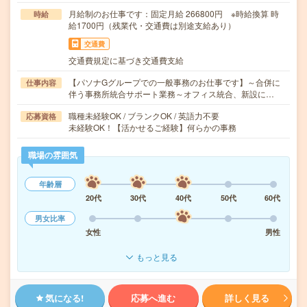
月給制のお仕事です：固定月給 266800円 ※時給換算 時
時給
給1700円（残業代・交通費は別途支給あり）
交通費
交通費規定に基づき交通費支給
【パソナGグループでの一般事務のお仕事です】～合併に
仕事内容
伴う事務所統合サポート業務～オフィス統合、新設に…
職種未経験OK / ブランクOK / 英語力不要
応募資格
未経験OK！【活かせるご経験】何らかの事務
職場の雰囲気
年齢層
20代
30代
40代
50代
60代
男女比率
女性
男性
もっと見る
気になる!
応募へ進む
詳しく見る