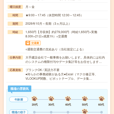
月～金
曜日頻度
★9:00～17:45（休憩時間 12:00～12:45）
時間
2026年10月～長期（3ヵ月以上）
期間
1,650円【月収例】約279,000円（時給1,650円×実働
時給
8.00h×21日+残業1h）+交通費
交通費
○通勤交通費の支給あり（当社規定による）
大手建設会社で一般事務をお願いします。具体的には社内
仕事内容
のシステムの権限付与やデータ集計等をお任せします…
ブランクOK / 英語力不要
応募資格
●何らかの事務経験がある方●Excel（マクロ修正等、
VLOOKUP関数、ピボットテーブル、データ集…
職場の雰囲気
年齢層
20代
30代
40代
50代
60代
職場の様子