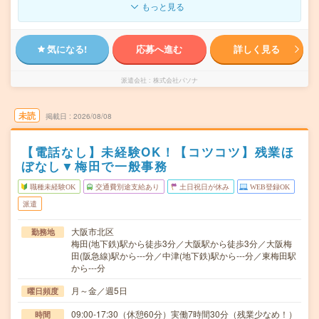
もっと見る
気になる!
応募へ進む
詳しく見る
派遣会社
株式会社パソナ
未読
掲載日
2026/08/08
【電話なし】未経験OK！【コツコツ】残業ほ
ぼなし▼梅田で一般事務
職種未経験OK
交通費別途支給あり
土日祝日が休み
WEB登録OK
派遣
大阪市北区
勤務地
梅田(地下鉄)駅から徒歩3分／大阪駅から徒歩3分／大阪梅
田(阪急線)駅から---分／中津(地下鉄)駅から---分／東梅田駅
から---分
月～金／週5日
曜日頻度
09:00-17:30（休憩60分）実働7時間30分（残業少なめ！）
時間