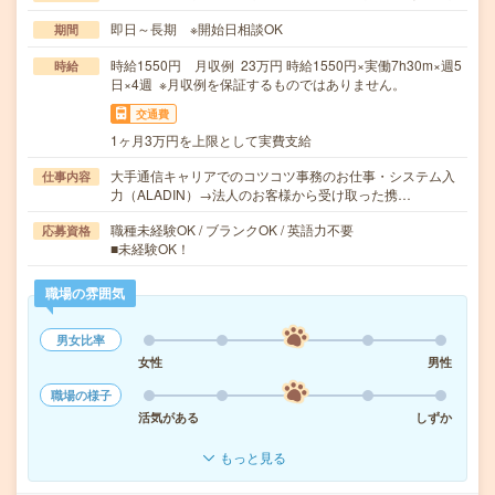
即日～長期 ※開始日相談OK
期間
時給1550円 月収例 23万円 時給1550円×実働7h30m×週5
時給
日×4週 ※月収例を保証するものではありません。
交通費
1ヶ月3万円を上限として実費支給
大手通信キャリアでのコツコツ事務のお仕事・システム入
仕事内容
力（ALADIN）→法人のお客様から受け取った携…
職種未経験OK / ブランクOK / 英語力不要
応募資格
■未経験OK！
職場の雰囲気
男女比率
女性
男性
職場の様子
活気がある
しずか
もっと見る