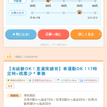
年齢層
20代
30代
40代
50代
60代
仕事の仕方
テキパキ
コツコツ
気になる!
応募へ進む
詳しく見る
派遣会社
アデコ株式会社
未読
掲載日
2026/08/08
【未経験OK！直雇実績有】車通勤OK！17時
定時×残業少＊事務
職種未経験OK
交通費別途支給あり
土日祝日が休み
WEB登録OK
派遣
堺市西区
勤務地
石津川駅から徒歩15分／石津北駅から徒歩22分／石津(大
阪府)駅から徒歩22分