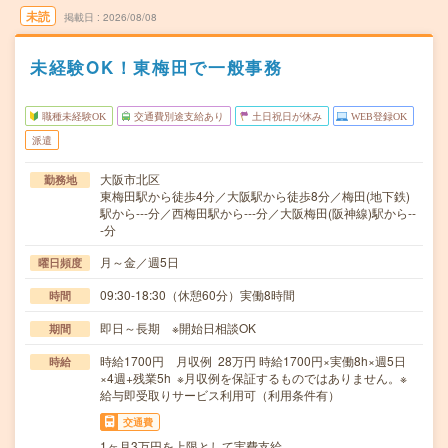
未読
掲載日
2026/08/08
未経験OK！東梅田で一般事務
職種未経験OK
交通費別途支給あり
土日祝日が休み
WEB登録OK
派遣
大阪市北区
勤務地
東梅田駅から徒歩4分／大阪駅から徒歩8分／梅田(地下鉄)
駅から---分／西梅田駅から---分／大阪梅田(阪神線)駅から--
-分
月～金／週5日
曜日頻度
09:30-18:30（休憩60分）実働8時間
時間
即日～長期 ※開始日相談OK
期間
時給1700円 月収例 28万円 時給1700円×実働8h×週5日
時給
×4週+残業5h ※月収例を保証するものではありません。※
給与即受取りサービス利用可（利用条件有）
交通費
1ヶ月3万円を上限として実費支給