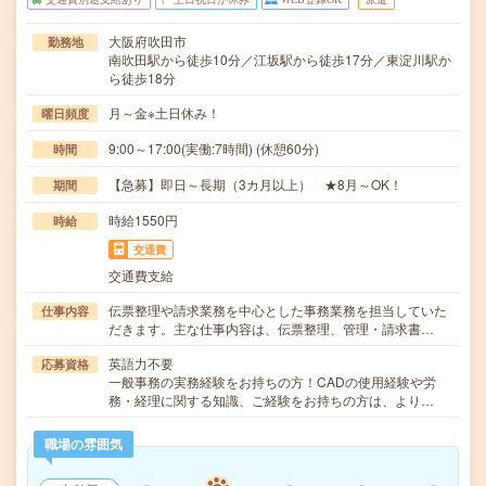
大阪府吹田市
勤務地
南吹田駅から徒歩10分／江坂駅から徒歩17分／東淀川駅か
ら徒歩18分
月～金※土日休み！
曜日頻度
9:00～17:00(実働:7時間) (休憩60分)
時間
【急募】即日～長期（3カ月以上） ★8月～OK！
期間
時給1550円
時給
交通費
交通費支給
伝票整理や請求業務を中心とした事務業務を担当していた
仕事内容
だきます。主な仕事内容は、伝票整理、管理・請求書…
英語力不要
応募資格
一般事務の実務経験をお持ちの方！CADの使用経験や労
務・経理に関する知識、ご経験をお持ちの方は、より…
職場の雰囲気