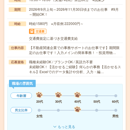
2026年9月上旬～2026年11月30日頃までのお仕事 #9月
期間
～開始OK！
時給1580円 ※月収例 222000円～
時給
交通費
交通費規定に基づき交通費支給
【不動産関連企業での事務サポートのお仕事です】期間限
仕事内容
定のお仕事です！入力メインの簡単事務！・投資用物…
職種未経験OK / ブランクOK / 英語力不要
応募資格
未経験OK！【活かせるご経験】何らかの事務【活かせるス
キル】Excelでのデータ集計や分析、入力・編…
職場の雰囲気
年齢層
20代
30代
40代
50代
60代
男女比率
女性
男性
もっと見る