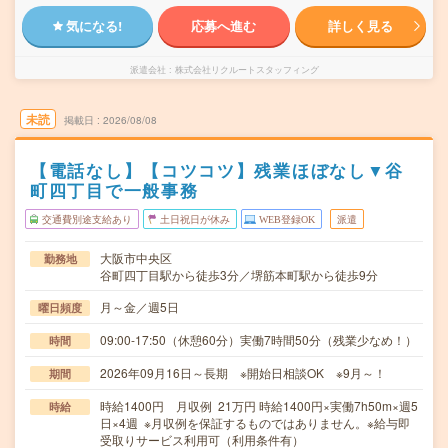
気になる!
応募へ進む
詳しく見る
派遣会社
株式会社リクルートスタッフィング
未読
掲載日
2026/08/08
【電話なし】【コツコツ】残業ほぼなし▼谷
町四丁目で一般事務
交通費別途支給あり
土日祝日が休み
WEB登録OK
派遣
大阪市中央区
勤務地
谷町四丁目駅から徒歩3分／堺筋本町駅から徒歩9分
月～金／週5日
曜日頻度
09:00-17:50（休憩60分）実働7時間50分（残業少なめ！）
時間
2026年09月16日～長期 ※開始日相談OK ※9月～！
期間
時給1400円 月収例 21万円 時給1400円×実働7h50m×週5
時給
日×4週 ※月収例を保証するものではありません。※給与即
受取りサービス利用可（利用条件有）