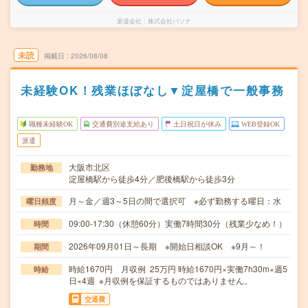
派遣会社
株式会社パソナ
未読
掲載日
2026/08/08
未経験OK！残業ほぼなし▼淀屋橋で一般事務
職種未経験OK
交通費別途支給あり
土日祝日が休み
WEB登録OK
派遣
大阪市北区
勤務地
淀屋橋駅から徒歩4分／肥後橋駅から徒歩3分
月～金／週3～5日の間で選択可 ※必ず勤務する曜日：水
曜日頻度
09:00-17:30（休憩60分）実働7時間30分（残業少なめ！）
時間
2026年09月01日～長期 ※開始日相談OK ※9月～！
期間
時給1670円 月収例 25万円 時給1670円×実働7h30m×週5
時給
日×4週 ※月収例を保証するものではありません。
交通費