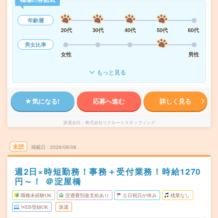
年齢層
20代
30代
40代
50代
60代
男女比率
女性
男性
もっと見る
気になる!
応募へ進む
詳しく見る
派遣会社
株式会社リクルートスタッフィング
未読
掲載日
2026/08/08
週2日×時短勤務！事務＋受付業務！時給1270
円～！ ＠淀屋橋
職種未経験OK
交通費別途支給あり
土日祝日が休み
残業なし
WEB登録OK
派遣