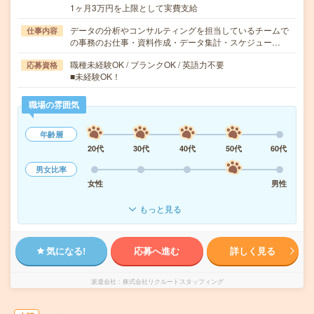
1ヶ月3万円を上限として実費支給
データの分析やコンサルティングを担当しているチームで
仕事内容
の事務のお仕事・資料作成・データ集計・スケジュー…
職種未経験OK / ブランクOK / 英語力不要
応募資格
■未経験OK！
職場の雰囲気
年齢層
20代
30代
40代
50代
60代
男女比率
女性
男性
もっと見る
気になる!
応募へ進む
詳しく見る
派遣会社
株式会社リクルートスタッフィング