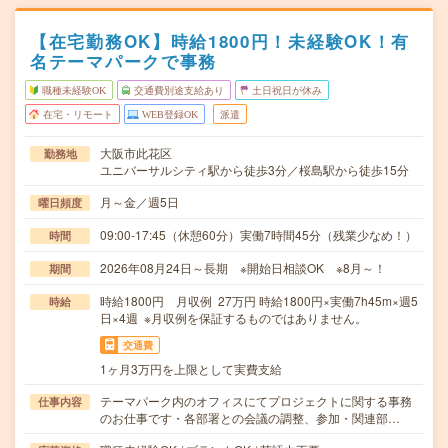
【在宅勤務OK】時給1800円！未経験OK！有
名テーマパークで事務
職種未経験OK
交通費別途支給あり
土日祝日が休み
在宅・リモート
WEB登録OK
派遣
大阪市此花区
勤務地
ユニバーサルシティ駅から徒歩3分／桜島駅から徒歩15分
月～金／週5日
曜日頻度
09:00-17:45（休憩60分）実働7時間45分（残業少なめ！）
時間
2026年08月24日～長期 ※開始日相談OK ※8月～！
期間
時給1800円 月収例 27万円 時給1800円×実働7h45m×週5
時給
日×4週 ※月収例を保証するものではありません。
交通費
1ヶ月3万円を上限として実費支給
テーマパーク内のオフィスにてプロジェクトに関する事務
仕事内容
のお仕事です・各部署との会議の調整、参加・関連部…