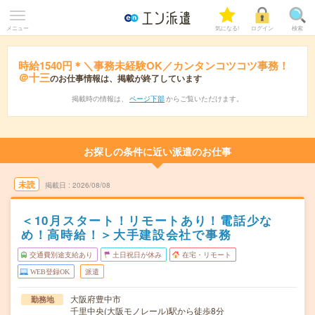
メニュー
気になる!
ログイン
検索
時給1540円＊＼事務未経験OK／カンタンコツコツ事務！
＠十三
のお仕事情報は、掲載が終了しています
掲載時の情報は、
ページ下部
からご覧いただけます。
お探しの条件に近い派遣のお仕事
未読
掲載日
2026/08/08
＜10月スタート！リモートあり！電話少な
め！高時給！＞大手建設会社で事務
交通費別途支給あり
土日祝日が休み
在宅・リモート
WEB登録OK
派遣
大阪府豊中市
勤務地
千里中央(大阪モノレール)駅から徒歩8分