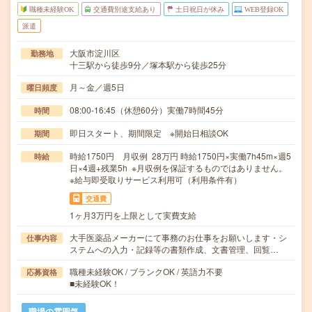
職種未経験OK
交通費別途支給あり
土日祝日が休み
WEB登録OK
派遣
大阪市淀川区
勤務地
十三駅から徒歩9分／塚本駅から徒歩25分
月～金／週5日
曜日頻度
08:00-16:45（休憩60分）実働7時間45分
時間
即日スタート、期間限定 ※開始日相談OK
期間
時給1750円 月収例 28万円 時給1750円×実働7h45m×週5
時給
日×4週+残業5h ※月収例を保証するものではありません。
※給与即受取りサービス利用可（利用条件有）
交通費
1ヶ月3万円を上限として実費支給
大手医薬品メーカーにて事務のお仕事をお願いします・シ
仕事内容
ステムへの入力・記録等の書類作成、文書管理、回覧…
職種未経験OK / ブランクOK / 英語力不要
応募資格
■未経験OK！
職場の雰囲気