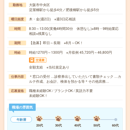
大阪市中央区
勤務地
淀屋橋駅から徒歩4分／肥後橋駅から徒歩5分
木・金(週2日) ※週3日応相談
曜日頻度
8:30～13:00(実働4時間30分 休憩なし)※8時・9時始業応
時間
相談※残業なし
【急募】即日～長期 ※8月～OK！
期間
時給1270円～1300円 ※月収例 45,720円～46,800円
時給
交通費
全額支給 ※当社規定あり
＊窓口の受付 …診察券出していただいて書類チェック …カ
仕事内容
ルテ作成、お会計、検体を預かる等＊その他庶務…
職種未経験OK / ブランクOK / 英語力不要
応募資格
未経験OK！
職場の雰囲気
年齢層
20代
30代
40代
50代
60代