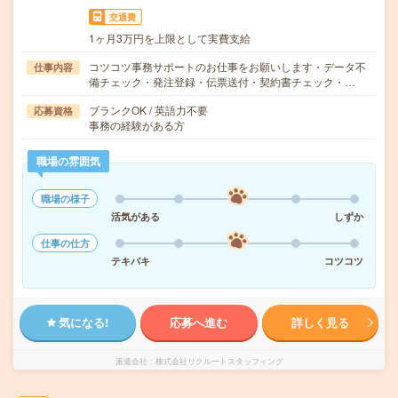
交通費
1ヶ月3万円を上限として実費支給
コツコツ事務サポートのお仕事をお願いします・データ不
仕事内容
備チェック・発注登録・伝票送付・契約書チェック・…
ブランクOK / 英語力不要
応募資格
事務の経験がある方
職場の雰囲気
職場の様子
活気がある
しずか
仕事の仕方
テキパキ
コツコツ
気になる!
応募へ進む
詳しく見る
派遣会社
株式会社リクルートスタッフィング