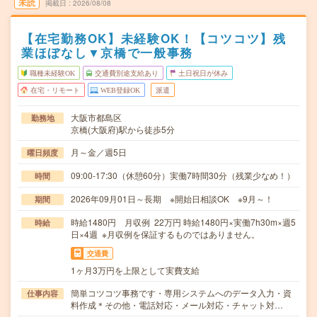
未読
掲載日
2026/08/08
【在宅勤務OK】未経験OK！【コツコツ】残
業ほぼなし▼京橋で一般事務
職種未経験OK
交通費別途支給あり
土日祝日が休み
在宅・リモート
WEB登録OK
派遣
大阪市都島区
勤務地
京橋(大阪府)駅から徒歩5分
月～金／週5日
曜日頻度
09:00-17:30（休憩60分）実働7時間30分（残業少なめ！）
時間
2026年09月01日～長期 ※開始日相談OK ※9月～！
期間
時給1480円 月収例 22万円 時給1480円×実働7h30m×週5
時給
日×4週 ※月収例を保証するものではありません。
交通費
1ヶ月3万円を上限として実費支給
簡単コツコツ事務です・専用システムへのデータ入力・資
仕事内容
料作成＊その他・電話対応・メール対応・チャット対…