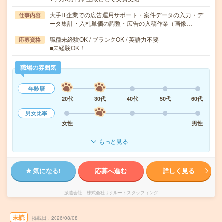
大手IT企業での広告運用サポート・案件データの入力・デ
仕事内容
ータ集計・入札単価の調整・広告の入稿作業（画像…
職種未経験OK / ブランクOK / 英語力不要
応募資格
■未経験OK！
職場の雰囲気
年齢層
20代
30代
40代
50代
60代
男女比率
女性
男性
もっと見る
気になる!
応募へ進む
詳しく見る
派遣会社
株式会社リクルートスタッフィング
未読
掲載日
2026/08/08