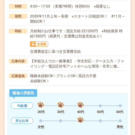
9:00～17:00 （実働7時間）休憩60分 ※残業なし
時間
2026年11月上旬～長期 ※スタート日相談OK！ #11月～
期間
開始OK！
月給制のお仕事です：固定月給 221200円 ※時給換算 時
時給
給1560円（残業代・交通費は別途支給あり）
交通費
交通費規定に基づき交通費支給
【学校法人での一般事務】・学生対応・データ入力・ファ
仕事内容
イリング・電話応対等アットホームな環境・非常に働…
職種未経験OK / ブランクOK / 英語力不要
応募資格
未経験OK！
職場の雰囲気
年齢層
20代
30代
40代
50代
60代
男女比率
女性
男性