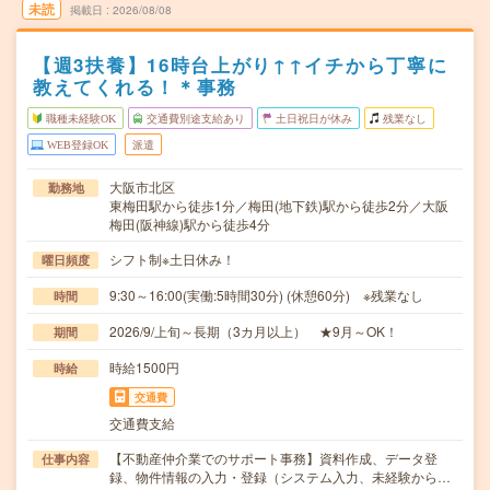
未読
掲載日
2026/08/08
【週3扶養】16時台上がり↑↑イチから丁寧に
教えてくれる！＊事務
職種未経験OK
交通費別途支給あり
土日祝日が休み
残業なし
WEB登録OK
派遣
大阪市北区
勤務地
東梅田駅から徒歩1分／梅田(地下鉄)駅から徒歩2分／大阪
梅田(阪神線)駅から徒歩4分
シフト制※土日休み！
曜日頻度
9:30～16:00(実働:5時間30分) (休憩60分) ※残業なし
時間
2026/9/上旬～長期（3カ月以上） ★9月～OK！
期間
時給1500円
時給
交通費
交通費支給
【不動産仲介業でのサポート事務】資料作成、データ登
仕事内容
録、物件情報の入力・登録（システム入力、未経験から…