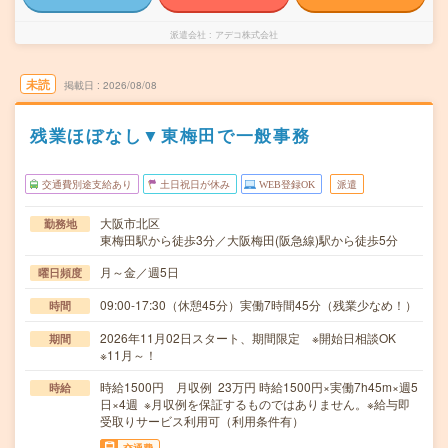
派遣会社
アデコ株式会社
未読
掲載日
2026/08/08
残業ほぼなし▼東梅田で一般事務
交通費別途支給あり
土日祝日が休み
WEB登録OK
派遣
大阪市北区
勤務地
東梅田駅から徒歩3分／大阪梅田(阪急線)駅から徒歩5分
月～金／週5日
曜日頻度
09:00-17:30（休憩45分）実働7時間45分（残業少なめ！）
時間
2026年11月02日スタート、期間限定 ※開始日相談OK
期間
※11月～！
時給1500円 月収例 23万円 時給1500円×実働7h45m×週5
時給
日×4週 ※月収例を保証するものではありません。※給与即
受取りサービス利用可（利用条件有）