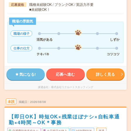
職種未経験OK / ブランクOK / 英語力不要
応募資格
■未経験OK！
職場の雰囲気
職場の様子
活気がある
しずか
仕事の仕方
テキパキ
コツコツ
気になる!
応募へ進む
詳しく見る
派遣会社
株式会社リクルートスタッフィング
未読
掲載日
2026/08/08
【即日OK】時短OK×残業ほぼナシ×自転車通
勤×4時間～OK＊事務
交通費別途支給あり
土日祝日が休み
WEB登録OK
派遣