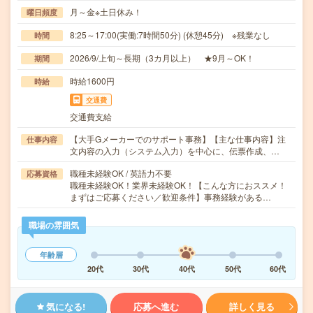
月～金※土日休み！
曜日頻度
8:25～17:00(実働:7時間50分) (休憩45分) ※残業なし
時間
2026/9/上旬～長期（3カ月以上） ★9月～OK！
期間
時給1600円
時給
交通費
交通費支給
【大手Gメーカーでのサポート事務】【主な仕事内容】注
仕事内容
文内容の入力（システム入力）を中心に、伝票作成、…
職種未経験OK / 英語力不要
応募資格
職種未経験OK！業界未経験OK！【こんな方におススメ！
まずはご応募ください／歓迎条件】事務経験がある…
職場の雰囲気
年齢層
20代
30代
40代
50代
60代
気になる!
応募へ進む
詳しく見る