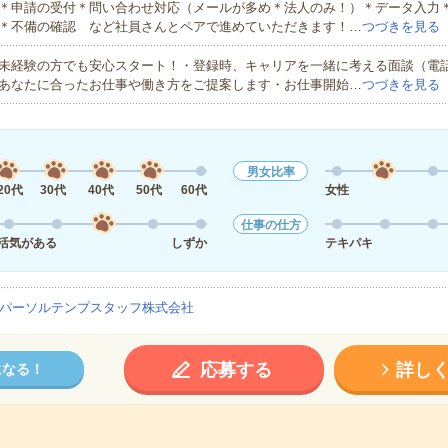
＊申請の受付＊問い合わせ対応（メールが多め＊法人のみ！）＊データ入力
＊不備の確認 など社員さんとペアで進めていただきます！…
つづきを見る
未経験の方でも安心スタート！・登録時、キャリアを一緒に考える面談（電
あなたに合ったお仕事や働き方をご提案します・お仕事開始…
つづきを見る
男女比率
20代
30代
40代
50代
60代
女性
仕事の仕方
活気がある
しずか
テキパキ
パーソルテンプスタッフ株式会社
応募する
詳し
になる！