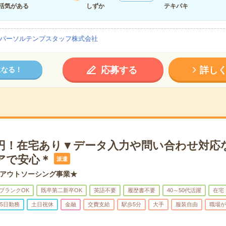
活気がある
しずか
テキパキ
パーソルテンプスタッフ株式会社
応募する
詳し
になる！
10円！在宅あり▼データ入力や問い合わせ対応
アで安心＊
派遣
アウトソーシング事業★
ブランクOK
既卒第二新卒OK
英語不要
履歴書不要
40～50代活躍
在宅
5日勤務
土日祝休
金融
交費支給
駅歩5分
大手
服装自由
職場が