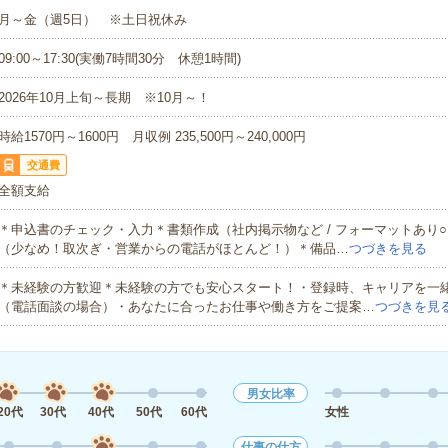
月～金（週5日） ※土日祝休み
09:00～17:30(実働7時間30分 休憩1時間)
2026年10月上旬～長期 ※10月～！
時給1570円～1600円 月収例 235,500円～240,000円
交通費
全額支給
＊申込書のチェック・入力＊書類作成（社内掲示物など / フォーマットあり
（少なめ！取次ぎ・営業からの電話がほとんど！）＊備品…
つづきを見る
＊未経験の方歓迎＊未経験の方でも安心スタート！・登録時、キャリアを一
（電話面談の場合）・あなたに合ったお仕事や働き方をご提案…
つづきを見
男女比率
20代
30代
40代
50代
60代
女性
仕事の仕方