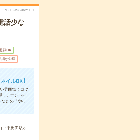
No.TSW26-0624181
電話少な
B登録OK
職場が禁煙
ネイルOK】
すい雰囲気でコツ
迎！テナント向
あなたの「やっ
-分／東梅田駅か