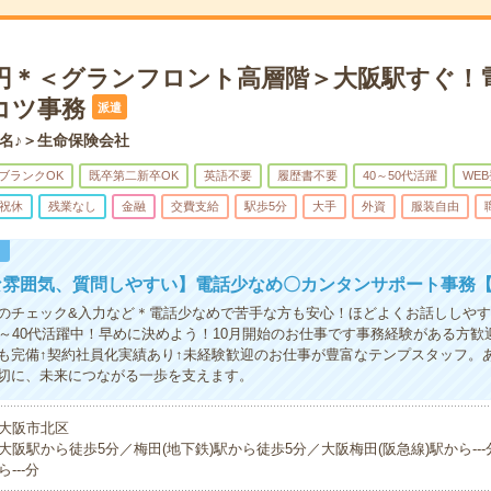
70円＊＜グランフロント高層階＞大阪駅すぐ！
コツ事務
派遣
名♪＞生命保険会社
ブランクOK
既卒第二新卒OK
英語不要
履歴書不要
40～50代活躍
WE
祝休
残業なし
金融
交費支給
駅歩5分
大手
外資
服装自由
！
な雰囲気、質問しやすい】電話少なめ〇カンタンサポート事務【
のチェック&入力など＊電話少なめで苦手な方も安心！ほどよくお話ししや
0～40代活躍中！早めに決めよう！10月開始のお仕事です事務経験がある方歓
も完備↑契約社員化実績あり↑未経験歓迎のお仕事が豊富なテンプスタッフ。
切に、未来につながる一歩を支えます。
大阪市北区
大阪駅から徒歩5分／梅田(地下鉄)駅から徒歩5分／大阪梅田(阪急線)駅から--
ら---分