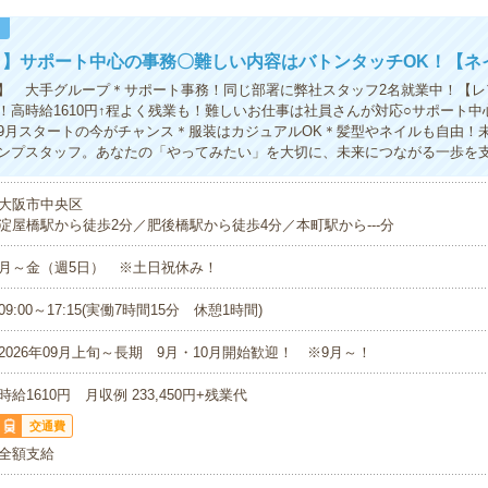
！
】サポート中心の事務〇難しい内容はバトンタッチOK！【ネ
】 大手グループ＊サポート事務！同じ部署に弊社スタッフ2名就業中！【レ
！高時給1610円↑程よく残業も！難しいお仕事は社員さんが対応○サポート中
9月スタートの今がチャンス＊服装はカジュアルOK＊髪型やネイルも自由！
ンプスタッフ。あなたの「やってみたい」を大切に、未来につながる一歩を
大阪市中央区
淀屋橋駅から徒歩2分／肥後橋駅から徒歩4分／本町駅から---分
月～金（週5日） ※土日祝休み！
09:00～17:15(実働7時間15分 休憩1時間)
2026年09月上旬～長期 9月・10月開始歓迎！ ※9月～！
時給1610円 月収例 233,450円+残業代
交通費
全額支給