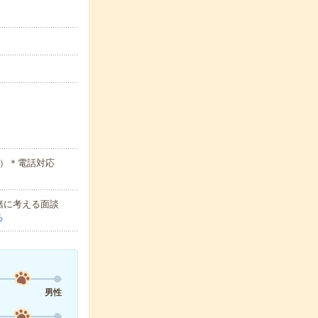
○）＊電話対応
緒に考える面談
る
男性