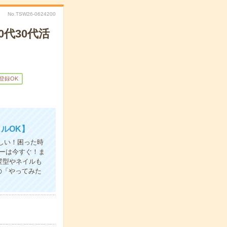
No.TSW26-0624200
0代30代活
B登録OK
ルOK】
しい！困った時
ーは今すぐ！ま
髪型やネイルも
の「やってみた