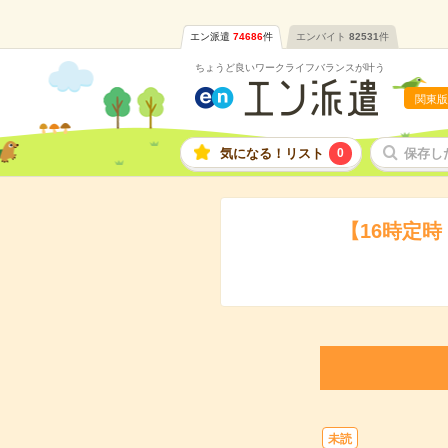
エン派遣
74686
件
エンバイト
82531
件
ちょうど良いワークライフバランスが叶う
関東版
気になる！リスト
0
保存し
【16時定
未読