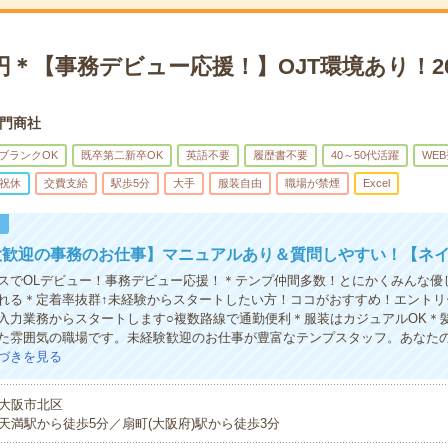
0円＊【事務デビュー応援！】OJT環境あり！2
門商社
ブランクOK
既卒第二新卒OK
英語不要
履歴書不要
40～50代活躍
WE
祝休
交費支給
駅歩5分
大手
服装自由
職場が禁煙
Excel
！
大歓迎の事務のお仕事】マニュアルあり＆質問しやすい！【ネイ
スでOLデビュー！事務デビュー応援！＊テンプ仲間多数！とにかくみんな優
れる＊定着率抜群↑未経験からスタートしたい方！ココがおすすめ！エントリ
入力業務からスタートします○複数路線で通勤便利＊服装はカジュアルOK＊
た雰囲気の職場です。未経験歓迎のお仕事が豊富なテンプスタッフ。あなた
づきを見る
大阪市北区
天満駅から徒歩5分／扇町(大阪府)駅から徒歩3分