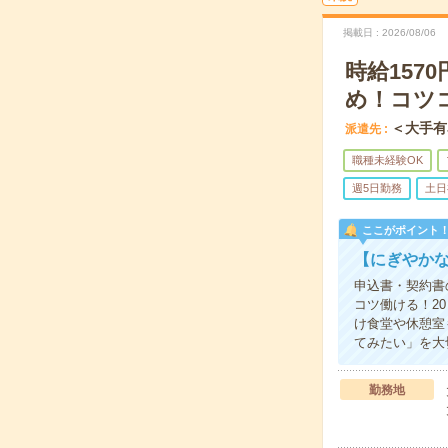
掲載日
2026/08/06
時給15
め！コツ
＜大手有
派遣先
職種未経験OK
週5日勤務
土日
ここがポイント
【にぎやか
申込書・契約書
コツ働ける！2
け食堂や休憩室
てみたい」を大
勤務地