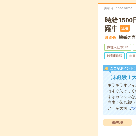
掲載日
2026/08/06
時給150
躍中
派遣
機械の専
派遣先
職種未経験OK
週5日勤務
土日
ここがポイント
【未経験！
キラキラオフィ
はすぐ助けてく
ずはカンタンな
自由！落ち着い
い」を大切…
つ
勤務地