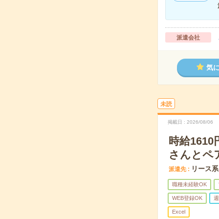
派遣会社
気
未読
掲載日
2026/08/06
時給16
さんとペ
リース系
派遣先
職種未経験OK
WEB登録OK
週
Excel