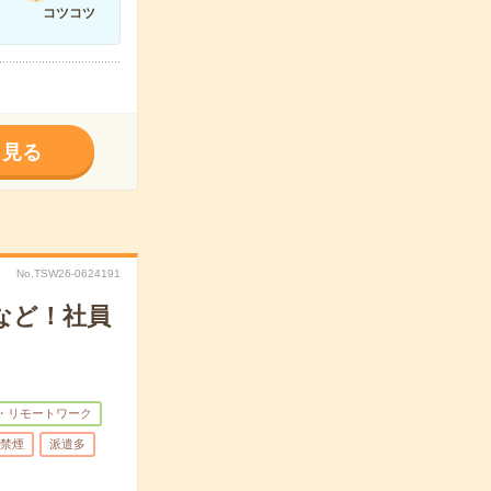
コツコツ
く見る
No.TSW26-0624191
など！社員
・リモートワーク
禁煙
派遣多