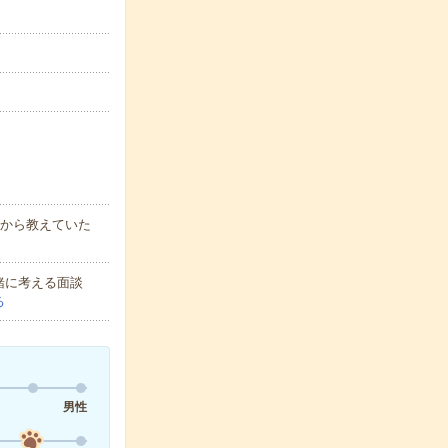
1から教えていた
緒に考える面談
る
男性