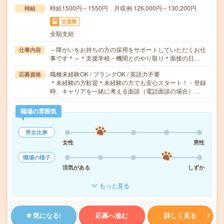
時給1500円～1550円 月収例 126,000円～130,200円
時給
交通費
全額支給
～障がいをお持ちの方の採用をサポートしていただくお仕
仕事内容
事です＊～＊支援学校・機関とのやり取り＊面接の日…
職種未経験OK / ブランクOK / 英語力不要
応募資格
＊未経験の方歓迎＊未経験の方でも安心スタート！・登録
時、キャリアを一緒に考える面談（電話面談の場合）…
職場の雰囲気
男女比率
女性
男性
職場の様子
活気がある
しずか
もっと見る
気になる!
応募へ進む
詳しく見る