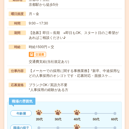
京都駅から徒歩5分
月～金
曜日頻度
9:00～17:30
時間
【急募】即日～長期 ※即日もOK、スタート日のご希望が
期間
あればご相談ください♪
時給1500円＋交
時給
交通費
交通費支給(当社規定あり)
【メーカーでの採用に関する事務業務】*新卒、中途採用な
仕事内容
どの人事採用のオシゴトです・応募対応・面接スケ…
ブランクOK / 英語力不要
応募資格
*人事採用の経験がある方
職場の雰囲気
年齢層
20代
30代
40代
50代
60代
職場の様子