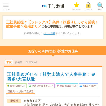
メニュー
気になる!
ログイン
検索
正社員前提＊【フレックス】条件！頑張りしっかり反映！
総務事務＼在宅あり／
のお仕事情報は、掲載が終了しています
掲載時の情報は、
ページ下部
からご覧いただけます。
お探しの条件に近い派遣のお仕事
未読
掲載日
2026/08/07
正社員めざせる！社労士法人で人事事務！＠
四条/大宮駅近
職種未経験OK
交通費別途支給あり
土日祝日が休み
WEB登録OK
正社員への紹介予定派遣
京都市下京区
勤務地
四条(京都市営)駅から徒歩5分／大宮(京都府)駅から徒歩7分