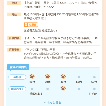
【急募】即日～長期 ※即日もOK、スタート日のご希望が
期間
あればご相談ください♪
時給1500円＋交【月収例:236,250円(時給1,500円×実働7時
時給
間30分×月21日)】
交通費
交通費支給(当社規定あり)
【メーカーで給与計算や保険手続きなどの労務事務】・勤
仕事内容
怠管理・給与計算・年末調整・社会保険など各種保険…
ブランクOK / 英語力不要
応募資格
<いずれかの経験あればOK>・社会保険など各種保険の手
続きの経験がある方・勤怠管理～給与計算までの経…
職場の雰囲気
年齢層
20代
30代
40代
50代
60代
職場の様子
活気がある
しずか
もっと見る