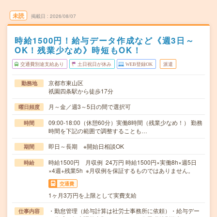
未読
掲載日
2026/08/07
時給1500円！給与データ作成など《週3日～
OK！残業少なめ》時短もOK！
交通費別途支給あり
土日祝日が休み
WEB登録OK
派遣
京都市東山区
勤務地
祇園四条駅から徒歩17分
月～金／週3～5日の間で選択可
曜日頻度
09:00-18:00（休憩60分）実働8時間（残業少なめ！） 勤務
時間
時間を下記の範囲で調整することも…
即日～長期 ※開始日相談OK
期間
時給1500円 月収例 24万円 時給1500円×実働8h×週5日
時給
×4週+残業5h ※月収例を保証するものではありません。
交通費
1ヶ月3万円を上限として実費支給
・勤怠管理（給与計算は社労士事務所に依頼）・給与デー
仕事内容