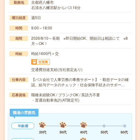
京都府八幡市
勤務地
石清水八幡宮駅からバス16分
週5日
曜日頻度
9:00～18:00
時間
2026/8/10～長期 ※即日開始OK、開始日は相談にて ※8
期間
月～OK！
時給1600円＋交
時給
交通費
交通費別途支給(当社規定あり)
【バス会社で人事労務の事務サポート】・勤怠データの確
仕事内容
認、給与データのチェック・社会保険手続きのサポー…
職種未経験OK / ブランクOK / 英語力不要
応募資格
・普通自動車免許(AT限定可)
職場の雰囲気
年齢層
20代
30代
40代
50代
60代