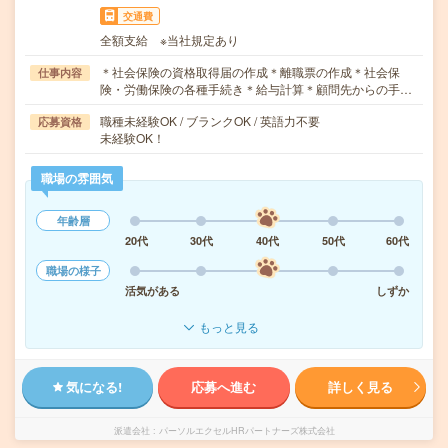
交通費
全額支給 ※当社規定あり
＊社会保険の資格取得届の作成＊離職票の作成＊社会保
仕事内容
険・労働保険の各種手続き＊給与計算＊顧問先からの手…
職種未経験OK / ブランクOK / 英語力不要
応募資格
未経験OK！
職場の雰囲気
年齢層
20代
30代
40代
50代
60代
職場の様子
活気がある
しずか
もっと見る
気になる!
応募へ進む
詳しく見る
派遣会社
パーソルエクセルHRパートナーズ株式会社