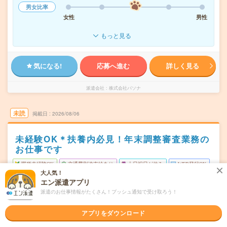
男女比率
女性
男性
もっと見る
気になる!
応募へ進む
詳しく見る
派遣会社
株式会社パソナ
未読
掲載日
2026/08/06
未経験OK＊扶養内必見！年末調整審査業務の
お仕事です
職種未経験OK
交通費別途支給あり
土日祝日が休み
WEB登録OK
大人気！
派遣
エン派遣アプリ
派遣のお仕事情報がたくさん！プッシュ通知で受け取ろう！
京都市上京区
勤務地
丸太町(京都市営)駅から徒歩10分／今出川駅から徒歩15分
アプリをダウンロード
月～金（土日祝休み）
曜日頻度