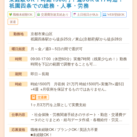
祇園四条での総務・人事・労務
職種未経験OK
交通費別途支給あり
土日祝日が休み
WEB登録OK
派遣
京都市東山区
勤務地
祇園四条駅から徒歩25分／東山(京都府)駅から徒歩28分
月～金／週3～5日の間で選択可
曜日頻度
09:00-17:00（休憩60分）実働7時間（残業少なめ！）勤務
時間
時間を下記の範囲で調整することも可…
即日～長期
期間
時給1500円 月収例 21万円 時給1500円×実働7h×週5日
時給
×4週 ※月収例を保証するものではありません。
交通費
1ヶ月3万円を上限として実費支給
・社会保険・労務関連手続きのサポート・勤怠・交通費デ
仕事内容
ータのとりまとめ・給与データ作成・各種給付・労災…
職種未経験OK / ブランクOK / 英語力不要
応募資格
■未経験OK！