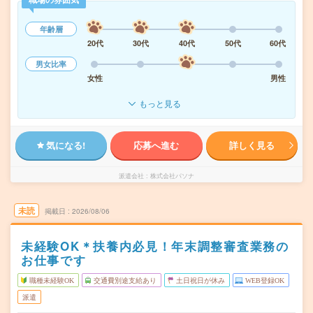
年齢層
20代
30代
40代
50代
60代
男女比率
女性
男性
もっと見る
気になる!
応募へ進む
詳しく見る
派遣会社
株式会社パソナ
未読
掲載日
2026/08/06
未経験OK＊扶養内必見！年末調整審査業務の
お仕事です
職種未経験OK
交通費別途支給あり
土日祝日が休み
WEB登録OK
派遣