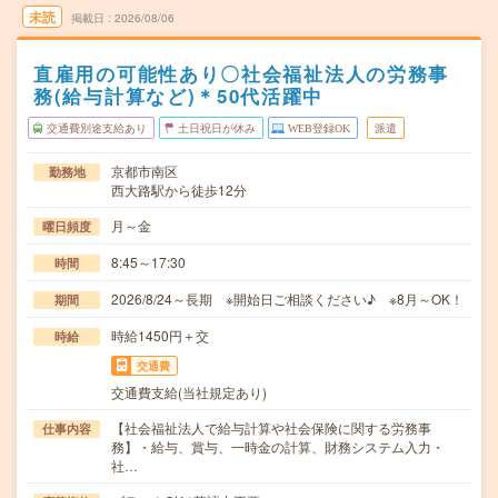
未読
掲載日
2026/08/06
直雇用の可能性あり〇社会福祉法人の労務事
務(給与計算など)＊50代活躍中
交通費別途支給あり
土日祝日が休み
WEB登録OK
派遣
京都市南区
勤務地
西大路駅から徒歩12分
月～金
曜日頻度
8:45～17:30
時間
2026/8/24～長期 ※開始日ご相談ください♪ ※8月～OK！
期間
時給1450円＋交
時給
交通費
交通費支給(当社規定あり)
【社会福祉法人で給与計算や社会保険に関する労務事
仕事内容
務】・給与、賞与、一時金の計算、財務システム入力・
社…