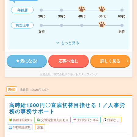
年齢層
20代
30代
40代
50代
60代
男女比率
女性
男性
もっと見る
気になる!
応募へ進む
詳しく見る
派遣会社
株式会社リクルートスタッフィング
未読
掲載日
2026/08/07
高時給1600円〇直雇切替目指せる！／人事労
務の事務サポート
職種未経験OK
交通費別途支給あり
土日祝日が休み
残業なし
WEB登録OK
派遣