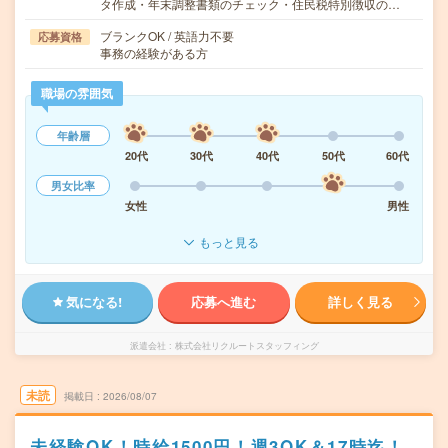
タ作成・年末調整書類のチェック・住民税特別徴収の…
ブランクOK / 英語力不要
応募資格
事務の経験がある方
職場の雰囲気
年齢層
20代
30代
40代
50代
60代
男女比率
女性
男性
もっと見る
気になる!
応募へ進む
詳しく見る
派遣会社
株式会社リクルートスタッフィング
未読
掲載日
2026/08/07
未経験OK！時給1500円！週3OK＆17時迄！