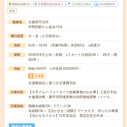
職種未経験OK
交通費別途支給あり
土日祝日が休み
WEB登録OK
派遣
京都府宇治市
勤務地
伊勢田駅から徒歩15分
月～金（土日祝休み）
曜日頻度
9:00～18:00 （実働7時間）休憩60分 ※残業少
時間
2026年9月上旬～長期 ※スタート日相談OK！ #9月～開
期間
始OK！
時給1600円 ※月収例 224000円～
時給
交通費
交通費規定に基づき交通費支給
【大手グループメーカーで総務事務のお仕事】入退社手続
仕事内容
き健康診断・慶弔等関連業務社内間連絡調整（メール…
職種未経験OK / ブランクOK
応募資格
未経験OK！【活かせるご経験】データ入力、何らかの事務
【活かせるスキル】日常英会話、英語定型文作成・…
職場の雰囲気