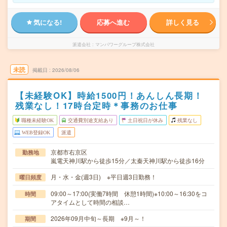
気になる!
応募へ進む
詳しく見る
派遣会社
マンパワーグループ株式会社
未読
掲載日
2026/08/06
【未経験OK】時給1500円！あんしん長期！
残業なし！17時台定時＊事務のお仕事
職種未経験OK
交通費別途支給あり
土日祝日が休み
残業なし
WEB登録OK
派遣
京都市右京区
勤務地
嵐電天神川駅から徒歩15分／太秦天神川駅から徒歩16分
月・水・金(週3日) ※平日週3日勤務！
曜日頻度
09:00～17:00(実働7時間 休憩1時間)※10:00～16:30をコ
時間
アタイムとして時間の相談…
2026年09月中旬～長期 ※9月～！
期間