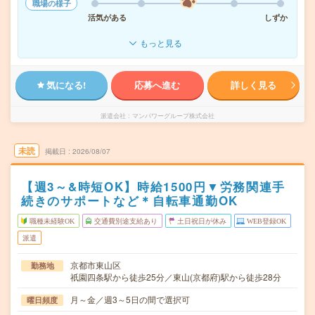
職場の様子
活気がある
しずか
もっと見る
気になる!
応募へ進む
詳しく見る
派遣会社
マンパワーグループ株式会社
未読
掲載日
2026/08/07
【週3～&時短OK】時給1500円▼労務関連手
続きのサポートなど＊自転車通勤OK
職種未経験OK
交通費別途支給あり
土日祝日が休み
WEB登録OK
派遣
京都市東山区
勤務地
祇園四条駅から徒歩25分／東山(京都府)駅から徒歩28分
月～金／週3～5日の間で選択可
曜日頻度