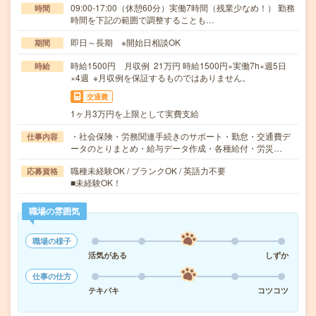
09:00-17:00（休憩60分）実働7時間（残業少なめ！） 勤務
時間
時間を下記の範囲で調整することも…
即日～長期 ※開始日相談OK
期間
時給1500円 月収例 21万円 時給1500円×実働7h×週5日
時給
×4週 ※月収例を保証するものではありません。
交通費
1ヶ月3万円を上限として実費支給
・社会保険・労務関連手続きのサポート・勤怠・交通費デ
仕事内容
ータのとりまとめ・給与データ作成・各種給付・労災…
職種未経験OK / ブランクOK / 英語力不要
応募資格
■未経験OK！
職場の雰囲気
職場の様子
活気がある
しずか
仕事の仕方
テキパキ
コツコツ