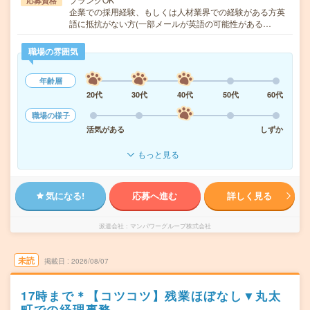
応募資格
企業での採用経験、もしくは人材業界での経験がある方英
語に抵抗がない方(一部メールが英語の可能性がある…
職場の雰囲気
年齢層
20代
30代
40代
50代
60代
職場の様子
活気がある
しずか
もっと見る
気になる!
応募へ進む
詳しく見る
派遣会社
マンパワーグループ株式会社
未読
掲載日
2026/08/07
17時まで＊【コツコツ】残業ほぼなし▼丸太
町での経理事務