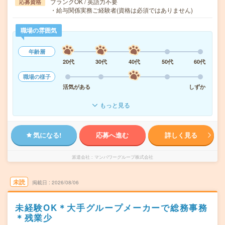
ブランクOK / 英語力不要
応募資格
・給与関係実務ご経験者(資格は必須ではありません)
職場の雰囲気
年齢層
20代
30代
40代
50代
60代
職場の様子
活気がある
しずか
もっと見る
気になる!
応募へ進む
詳しく見る
派遣会社
マンパワーグループ株式会社
未読
掲載日
2026/08/06
未経験OK＊大手グループメーカーで総務事務
＊残業少