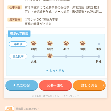
有名研究所にて総務事務のお仕事・来客対応（来訪者対
仕事内容
応）・会議資料作成・メール対応・関係部署との連絡調…
ブランクOK / 英語力不要
応募資格
事務の経験がある方
職場の雰囲気
年齢層
20代
30代
40代
50代
60代
男女比率
女性
男性
もっと見る
気になる!
応募へ進む
詳しく見る
派遣会社
株式会社リクルートスタッフィング
未読
掲載日
2026/08/07