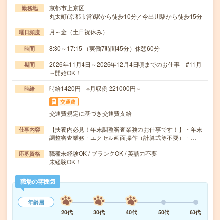
京都市上京区
勤務地
丸太町(京都市営)駅から徒歩10分／今出川駅から徒歩15分
月～金（土日祝休み）
曜日頻度
8:30～17:15 （実働7時間45分）休憩60分
時間
2026年11月4日～2026年12月4日頃までのお仕事 #11月
期間
～開始OK！
時給1420円 ※月収例 221000円～
時給
交通費
交通費規定に基づき交通費支給
【扶養内必見！年末調整審査業務のお仕事です！】・年末
仕事内容
調整審査業務・エクセル画面操作（計算式等不要）・…
職種未経験OK / ブランクOK / 英語力不要
応募資格
未経験OK！
職場の雰囲気
年齢層
20代
30代
40代
50代
60代