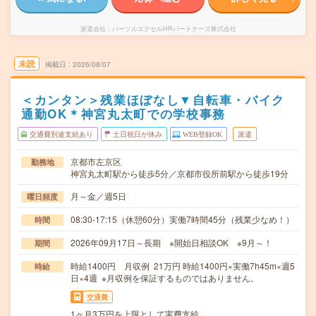
派遣会社
パーソルエクセルHRパートナーズ株式会社
未読
掲載日
2026/08/07
＜カンタン＞残業ほぼなし▼自転車・バイク
通勤OK＊神宮丸太町での学校事務
交通費別途支給あり
土日祝日が休み
WEB登録OK
派遣
京都市左京区
勤務地
神宮丸太町駅から徒歩5分／京都市役所前駅から徒歩19分
月～金／週5日
曜日頻度
08:30-17:15（休憩60分）実働7時間45分（残業少なめ！）
時間
2026年09月17日～長期 ※開始日相談OK ※9月～！
期間
時給1400円 月収例 21万円 時給1400円×実働7h45m×週5
時給
日×4週 ※月収例を保証するものではありません。
交通費
1ヶ月3万円を上限として実費支給