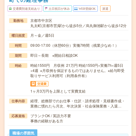
交通費別途支給あり
土日祝日が休み
WEB登録OK
派遣
京都市中京区
勤務地
丸太町(京都市営)駅から徒歩5分／烏丸御池駅から徒歩12分
月～金／週5日
曜日頻度
09:00-17:00（休憩60分）実働7時間（残業少なめ！）
時間
即日～長期 ※開始日相談OK
期間
時給1550円 月収例 21万円 時給1550円×実働7h×週5日
時給
×4週 ※月収例を保証するものではありません。※給与即受
取りサービス利用可（利用条件有）
交通費
1ヶ月3万円を上限として実費支給
経理、総務部でのお仕事・仕訳・請求処理・見積書作成・
仕事内容
業務に慣れたら月次、年次決算・社会保険業務・入退…
ブランクOK / 英語力不要
応募資格
事務の経験がある方
職場の雰囲気