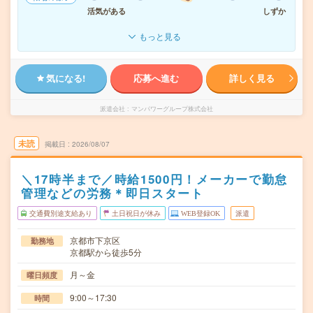
活気がある
しずか
もっと見る
気になる!
応募へ進む
詳しく見る
派遣会社
マンパワーグループ株式会社
未読
掲載日
2026/08/07
＼17時半まで／時給1500円！メーカーで勤怠
管理などの労務＊即日スタート
交通費別途支給あり
土日祝日が休み
WEB登録OK
派遣
京都市下京区
勤務地
京都駅から徒歩5分
月～金
曜日頻度
9:00～17:30
時間