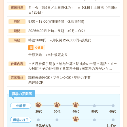
月～金（週5日／土日祝休み） ※【休日】土日祝（年間休
曜日頻度
日125日）
9:00～18:00(実働8時間 休憩1時間)
時間
2026年09月上旬～長期 ※9月～OK！
期間
時給1600円 ※月収例 256,000円+残業代
時給
交通費
全額支給 ※当社規定あり
＊各種社保手続き＊給与計算＊助成金の申請＊電話・メー
仕事内容
ル対応＊その他付随する業務全般※同業務の方がいら…
職種未経験OK / ブランクOK / 英語力不要
応募資格
未経験OK！
職場の雰囲気
年齢層
20代
30代
40代
50代
60代
職場の様子
活気がある
しずか