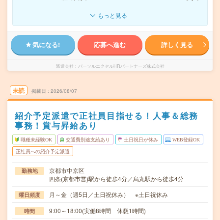
もっと見る
気になる!
応募へ進む
詳しく見る
派遣会社
パーソルエクセルHRパートナーズ株式会社
未読
掲載日
2026/08/07
紹介予定派遣で正社員目指せる！人事＆総務
事務！賞与昇給あり
職種未経験OK
交通費別途支給あり
土日祝日が休み
WEB登録OK
正社員への紹介予定派遣
京都市中京区
勤務地
四条(京都市営)駅から徒歩4分／烏丸駅から徒歩4分
月～金（週5日／土日祝休み） ※土日祝休み
曜日頻度
9:00～18:00(実働8時間 休憩1時間)
時間