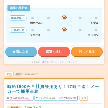
職場の雰囲気
職場の様子
活気がある
しずか
仕事の仕方
テキパキ
コツコツ
気になる!
応募へ進む
詳しく見る
派遣会社
株式会社リクルートスタッフィング
未読
掲載日
2026/08/07
時給1500円＊社員登用あり！17時半迄！メー
カーで採用事務
交通費別途支給あり
土日祝日が休み
WEB登録OK
派遣
京都市下京区
勤務地