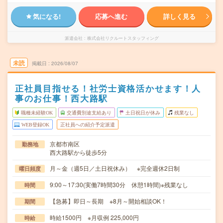
気になる!
応募へ進む
詳しく見る
派遣会社
株式会社リクルートスタッフィング
未読
掲載日
2026/08/07
正社員目指せる！社労士資格活かせます！人
事のお仕事！西大路駅
職種未経験OK
交通費別途支給あり
土日祝日が休み
残業なし
WEB登録OK
正社員への紹介予定派遣
京都市南区
勤務地
西大路駅から徒歩5分
月～金（週5日／土日祝休み） ※完全週休2日制
曜日頻度
9:00～17:30(実働7時間30分 休憩1時間)※残業なし
時間
【急募】即日～長期 ※8月～開始相談OK！
期間
時給1500円 ※月収例 225,000円
時給