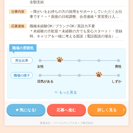
全額支給
～障がいをお持ちの方の採用をサポートしていただくお仕
仕事内容
事です＊～＊面接の日程調整、合否連絡＊実習受け入…
職種未経験OK / ブランクOK / 英語力不要
応募資格
＊未経験の方歓迎＊未経験の方でも安心スタート！・登録
時、キャリアを一緒に考える面談（電話面談の場合）…
職場の雰囲気
男女比率
女性
男性
職場の様子
活気がある
しずか
もっと見る
気になる!
応募へ進む
詳しく見る
派遣会社
パーソルテンプスタッフ株式会社