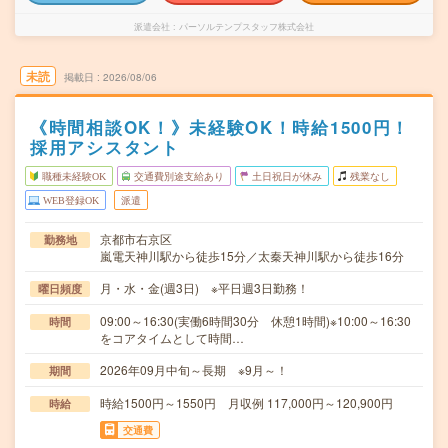
派遣会社
パーソルテンプスタッフ株式会社
未読
掲載日
2026/08/06
《時間相談OK！》未経験OK！時給1500円！
採用アシスタント
職種未経験OK
交通費別途支給あり
土日祝日が休み
残業なし
WEB登録OK
派遣
京都市右京区
勤務地
嵐電天神川駅から徒歩15分／太秦天神川駅から徒歩16分
月・水・金(週3日) ※平日週3日勤務！
曜日頻度
09:00～16:30(実働6時間30分 休憩1時間)※10:00～16:30
時間
をコアタイムとして時間…
2026年09月中旬～長期 ※9月～！
期間
時給1500円～1550円 月収例 117,000円～120,900円
時給
交通費