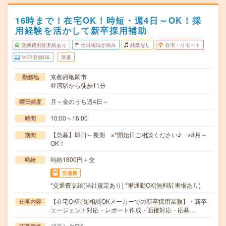
16時まで！在宅OK！時短・週4日～OK！採
用経験を活かして新卒採用補助
交通費別途支給あり
土日祝日が休み
残業なし
在宅・リモート
WEB登録OK
派遣
京都府亀岡市
勤務地
並河駅から徒歩11分
月～金のうち週4日～
曜日頻度
10:00～16:00
時間
【急募】即日～長期 ※*開始日ご相談ください♪ ※8月～
期間
OK！
時給1800円＋交
時給
交通費
*交通費支給(当社規定あり) *車通勤OK(無料駐車場あり)
【在宅OK時短相談OKメーカーでの新卒採用業務】・新卒
仕事内容
エージェント対応・レポート作成・面接対応・応募…
ブランクOK