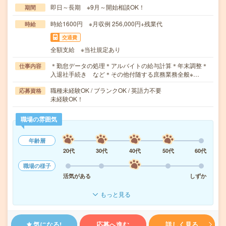
即日～長期 ※9月～開始相談OK！
期間
時給1600円 ※月収例 256,000円+残業代
時給
交通費
全額支給 ※当社規定あり
＊勤怠データの処理＊アルバイトの給与計算＊年末調整＊
仕事内容
入退社手続き など＊その他付随する庶務業務全般※…
職種未経験OK / ブランクOK / 英語力不要
応募資格
未経験OK！
職場の雰囲気
年齢層
20代
30代
40代
50代
60代
職場の様子
活気がある
しずか
もっと見る
気になる!
応募へ進む
詳しく見る