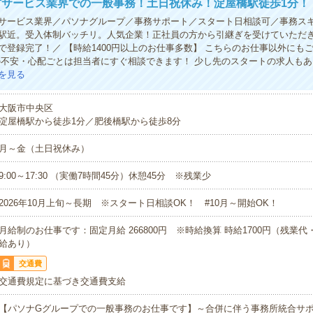
材サービス業界での一般事務！土日祝休み！淀屋橋駅徒歩1分！
サービス業界／パソナグループ／事務サポート／スタート日相談可／事務ス
駅近。受入体制バッチリ。人気企業！正社員の方から引継ぎを受けていただ
談で登録完了！／ 【時給1400円以上のお仕事多数】 こちらのお仕事以外にも
の不安・心配ごとは担当者にすぐ相談できます！ 少し先のスタートの求人もあ
を見る
大阪市中央区
淀屋橋駅から徒歩1分／肥後橋駅から徒歩8分
月～金（土日祝休み）
9:00～17:30 （実働7時間45分）休憩45分 ※残業少
2026年10月上旬～長期 ※スタート日相談OK！ #10月～開始OK！
月給制のお仕事です：固定月給 266800円 ※時給換算 時給1700円（残業
給あり）
交通費
交通費規定に基づき交通費支給
【パソナGグループでの一般事務のお仕事です】～合併に伴う事務所統合サ