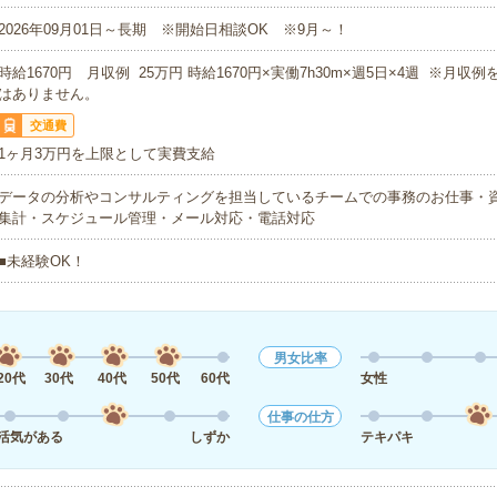
2026年09月01日～長期 ※開始日相談OK ※9月～！
時給1670円 月収例 25万円 時給1670円×実働7h30m×週5日×4週 ※月収
はありません。
交通費
1ヶ月3万円を上限として実費支給
データの分析やコンサルティングを担当しているチームでの事務のお仕事・
集計・スケジュール管理・メール対応・電話対応
■未経験OK！
男女比率
20代
30代
40代
50代
60代
女性
仕事の仕方
活気がある
しずか
テキパキ