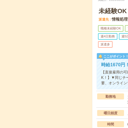
未経験O
情報処理
派遣先
職種未経験OK
週4日勤務
週5
派遣多
ここがポイント
時給1670
【直接雇用の可
K！】▼同じチ
要、オンラインで
勤務地
曜日頻度
時間