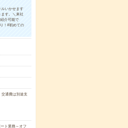
キルいかせます
きます。＼来社
ご紹介可能で
り！#初めての
代・交通費は別途支
ポート業務～オフ