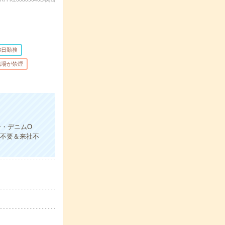
3日勤務
職場が禁煙
ー・デニムO
書不要＆来社不