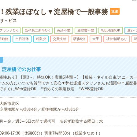
K！残業ほぼなし▼淀屋橋で一般事務
派遣
サ－ビス
ブランクOK
既卒第二新卒OK
英語不要
履歴書不要
WEB登録OK
週2～
日勤務
土日祝休
残業少
交費支給
駅歩5分
大手
社食/補助あり
！
円！淀屋橋でのお仕事
能性あり】【週3～、時短OK！実働5時間～】【服装・ネイル自由/スニーカ
ームの方にいつでも質問できて安心▼弊社派遣スタッフさんも活躍中＊履歴
すぐにWeb登録OK #初めての派遣歓迎 #WEB登録OK
大阪市北区
淀屋橋駅から徒歩4分／肥後橋駅から徒歩3分
月～金／週3～5日の間で選択可 ※必ず勤務する曜日：水
09:00-17:30（休憩60分）実働7時間30分（残業少なめ！）