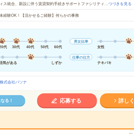
ィス統合、新設に伴う賃貸契約手続きサポートファシリティ…
つづきを見る
未経験OK！【活かせるご経験】何らかの事務
男女比率
20代
30代
40代
50代
60代
女性
仕事の仕方
活気がある
しずか
テキパキ
株式会社パソナ
応募する
詳し
になる！
No