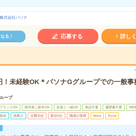
株式会社パソナ
応募する
詳し
になる！
万円！未経験OK＊パソナGグループでの一般事
ループ
ブランクOK
既卒第二新卒OK
友達と一緒OK
英語不要
履歴書不要
WE
祝休
残業少
交費支給
駅歩5分
職場が禁煙
Word
Excel
！