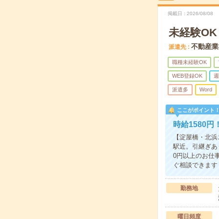
掲載日
2026/08/08
未経験O
不動産業
派遣先
職種未経験OK
WEB登録OK
週
派遣多
Word
ここがポイント
時給1580
【淀屋橋・北浜
駅近。引継ぎあ
0円以上のお仕
ぐ相談できます
勤務地
曜日頻度