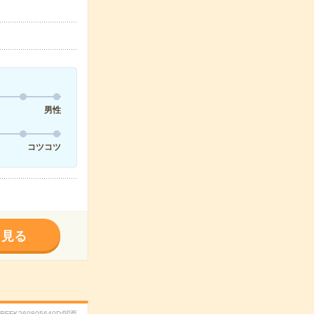
男性
コツコツ
く見る
.RFFK260805640D/関西