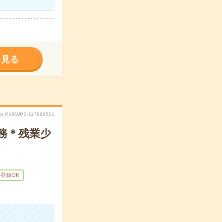
く見る
No.PSNWPS-117888501
務＊残業少
B登録OK