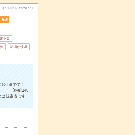
o.PSNWＣ1-117659001
派遣
書不要
5分
職場が禁煙
のお仕事です！
／ 【時給140
とは担当者にす