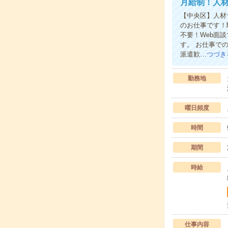
月給制！人
【中央区】人材
のお仕事です！
不要！Web面
す。 お仕事で
派遣歓…
つづき
勤務地
曜日頻度
時間
期間
時給
仕事内容