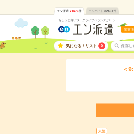
エン派遣
71573
件
エンバイト
82531
件
ちょうど良いワークライフバランスが叶う
関東版
気になる！リスト
0
保存し
＜9
未読