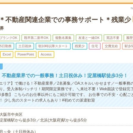
N
K＊不動産関連企業での事務サポート＊残業少
界
ブランクOK
既卒第二新卒OK
複数名募集
友達と一緒OK
英語不要
履歴
5日勤務
土日祝休
朝10時以降スタート
残業少
住宅
交費支給
駅歩
Excel
PowerPoint
Access
！
円！不動産業界での一般事務！土日祝休み！淀屋橋駅徒歩3分！
エリア】で働ける！不動産業界／2名募集／OAスキルいかせます／一般事務
り。受入体制バッチリ！期間限定業務です。＼来社不要！Web面談で登録完了！
事多数】 こちらのお仕事以外にもご紹介可能です。 お仕事での不安・心配ご
！ 少し先のスタートの求人もあり！#初めての派遣歓迎
大阪市中央区
淀屋橋駅から徒歩3分／北浜(大阪府)駅から徒歩5分
月～金（土日祝休み）