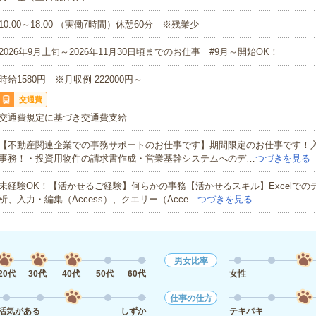
10:00～18:00 （実働7時間）休憩60分 ※残業少
2026年9月上旬～2026年11月30日頃までのお仕事 #9月～開始OK！
時給1580円 ※月収例 222000円～
交通費
交通費規定に基づき交通費支給
【不動産関連企業での事務サポートのお仕事です】期間限定のお仕事です！
事務！・投資用物件の請求書作成・営業基幹システムへのデ…
つづきを見る
未経験OK！【活かせるご経験】何らかの事務【活かせるスキル】Excelでの
析、入力・編集（Access）、クエリー（Acce…
つづきを見る
男女比率
20代
30代
40代
50代
60代
女性
仕事の仕方
活気がある
しずか
テキパキ