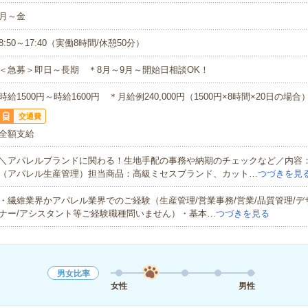
月～金
8:50～17:40（実働8時間/休憩50分）
＜急募＞即日～長期 ＊8月～9月～開始日相談OK！
時給1500円～時給1600円 ＊月給例240,000円（1500円×8時間×20日の場合
交通費
全額支給
＼アパレルブランドに関わる！生地手配の事務や納期のチェックなど／内容
（アパレル生産管理）担当商品：高級ミセスブランド、カット…
つづきを見
・繊維業界かアパレル業界でのご経験（生産管理/営業事務/営業/品質管理/デ
ナー/アシスタント等ご経験職種問いません）・基本…
つづきを見る
男女比率
女性
男性