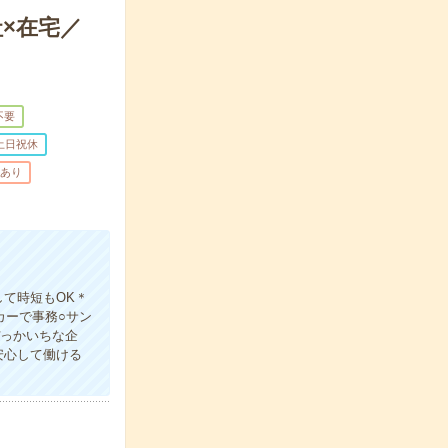
×在宅／
不要
土日祝休
助あり
て時短もOK＊
カーで事務○サン
ぴっかいちな企
安心して働ける