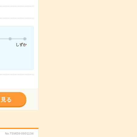
しずか
く見る
No.TSW26-0601134