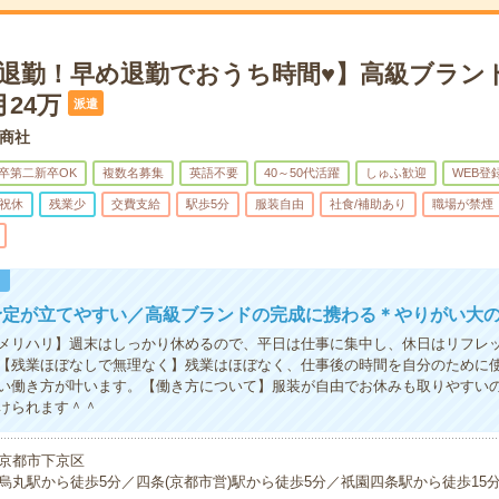
0で退勤！早め退勤でおうち時間♥】高級ブラン
24万
派遣
商社
卒第二新卒OK
複数名募集
英語不要
40～50代活躍
しゅふ歓迎
WEB登
祝休
残業少
交費支給
駅歩5分
服装自由
社食/補助あり
職場が禁煙
！
予定が立てやすい／高級ブランドの完成に携わる＊やりがい大
メリハリ】週末はしっかり休めるので、平日は仕事に集中し、休日はリフレ
【残業ほぼなしで無理なく】残業はほぼなく、仕事後の時間を自分のために
い働き方が叶います。【働き方について】服装が自由でお休みも取りやすい
けられます＾＾
京都市下京区
烏丸駅から徒歩5分／四条(京都市営)駅から徒歩5分／祇園四条駅から徒歩15