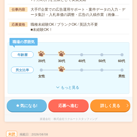
大手IT企業での広告運用サポート・案件データの入力・デ
仕事内容
ータ集計・入札単価の調整・広告の入稿作業（画像…
職種未経験OK / ブランクOK / 英語力不要
応募資格
■未経験OK！
職場の雰囲気
年齢層
20代
30代
40代
50代
60代
男女比率
女性
男性
もっと見る
気になる!
応募へ進む
詳しく見る
派遣会社
株式会社リクルートスタッフィング
未読
掲載日
2026/08/08