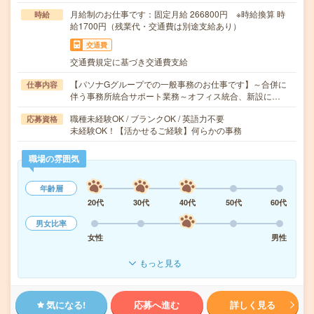
月給制のお仕事です：固定月給 266800円 ※時給換算 時
時給
給1700円（残業代・交通費は別途支給あり）
交通費
交通費規定に基づき交通費支給
【パソナGグループでの一般事務のお仕事です】～合併に
仕事内容
伴う事務所統合サポート業務～オフィス統合、新設に…
職種未経験OK / ブランクOK / 英語力不要
応募資格
未経験OK！【活かせるご経験】何らかの事務
職場の雰囲気
年齢層
20代
30代
40代
50代
60代
男女比率
女性
男性
もっと見る
気になる!
応募へ進む
詳しく見る