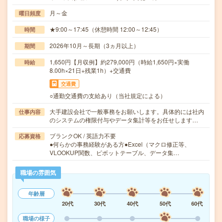
月～金
曜日頻度
★9:00～17:45（休憩時間 12:00～12:45）
時間
2026年10月～長期（3ヵ月以上）
期間
1,650円【月収例】約279,000円（時給1,650円×実働
時給
8.00h×21日+残業1h）+交通費
交通費
○通勤交通費の支給あり（当社規定による）
大手建設会社で一般事務をお願いします。具体的には社内
仕事内容
のシステムの権限付与やデータ集計等をお任せします…
ブランクOK / 英語力不要
応募資格
●何らかの事務経験がある方●Excel（マクロ修正等、
VLOOKUP関数、ピボットテーブル、データ集…
職場の雰囲気
年齢層
20代
30代
40代
50代
60代
職場の様子