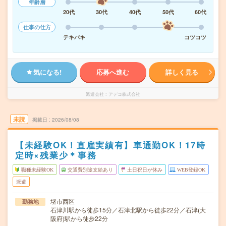
年齢層
20代
30代
40代
50代
60代
仕事の仕方
テキパキ
コツコツ
気になる!
応募へ進む
詳しく見る
派遣会社
アデコ株式会社
未読
掲載日
2026/08/08
【未経験OK！直雇実績有】車通勤OK！17時
定時×残業少＊事務
職種未経験OK
交通費別途支給あり
土日祝日が休み
WEB登録OK
派遣
堺市西区
勤務地
石津川駅から徒歩15分／石津北駅から徒歩22分／石津(大
阪府)駅から徒歩22分