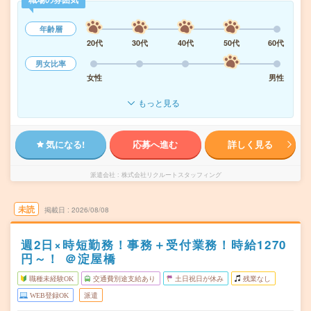
年齢層
20代
30代
40代
50代
60代
男女比率
女性
男性
もっと見る
気になる!
応募へ進む
詳しく見る
派遣会社
株式会社リクルートスタッフィング
未読
掲載日
2026/08/08
週2日×時短勤務！事務＋受付業務！時給1270
円～！ ＠淀屋橋
職種未経験OK
交通費別途支給あり
土日祝日が休み
残業なし
WEB登録OK
派遣