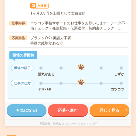
交通費
1ヶ月3万円を上限として実費支給
コツコツ事務サポートのお仕事をお願いします・データ不
仕事内容
備チェック・発注登録・伝票送付・契約書チェック・…
ブランクOK / 英語力不要
応募資格
事務の経験がある方
職場の雰囲気
職場の様子
活気がある
しずか
仕事の仕方
テキパキ
コツコツ
気になる!
応募へ進む
詳しく見る
派遣会社
株式会社リクルートスタッフィング