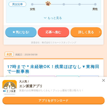
男女比率
女性
男性
もっと見る
気になる!
応募へ進む
詳しく見る
派遣会社
株式会社リクルートスタッフィング
未読
掲載日
2026/08/08
17時まで＊未経験OK！残業ほぼなし▼東梅田
で一般事務
職種未経験OK
交通費別途支給あり
土日祝日が休み
WEB登録OK
大人気！
派遣
エン派遣アプリ
派遣のお仕事情報がたくさん！プッシュ通知で受け取ろう！
大阪市北区
勤務地
東梅田駅から徒歩1分／梅田(地下鉄)駅から徒歩2分／大阪
アプリをダウンロード
駅から---分／西梅田駅から---分／大阪梅田(阪神線)駅から--
-分