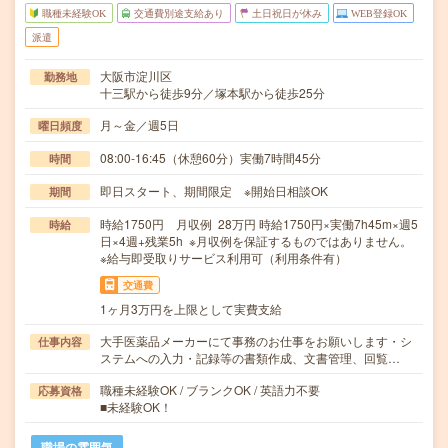
職種未経験OK
交通費別途支給あり
土日祝日が休み
WEB登録OK
派遣
大阪市淀川区
勤務地
十三駅から徒歩9分／塚本駅から徒歩25分
月～金／週5日
曜日頻度
08:00-16:45（休憩60分）実働7時間45分
時間
即日スタート、期間限定 ※開始日相談OK
期間
時給1750円 月収例 28万円 時給1750円×実働7h45m×週5
時給
日×4週+残業5h ※月収例を保証するものではありません。
※給与即受取りサービス利用可（利用条件有）
交通費
1ヶ月3万円を上限として実費支給
大手医薬品メーカーにて事務のお仕事をお願いします・シ
仕事内容
ステムへの入力・記録等の書類作成、文書管理、回覧…
職種未経験OK / ブランクOK / 英語力不要
応募資格
■未経験OK！
職場の雰囲気