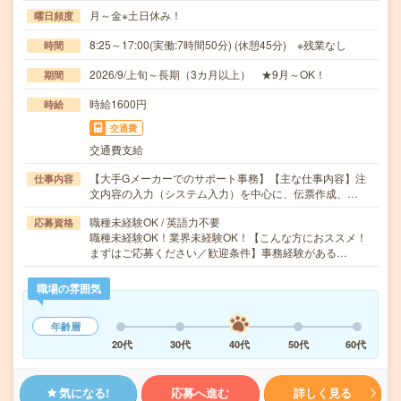
月～金※土日休み！
曜日頻度
8:25～17:00(実働:7時間50分) (休憩45分) ※残業なし
時間
2026/9/上旬～長期（3カ月以上） ★9月～OK！
期間
時給1600円
時給
交通費
交通費支給
【大手Gメーカーでのサポート事務】【主な仕事内容】注
仕事内容
文内容の入力（システム入力）を中心に、伝票作成、…
職種未経験OK / 英語力不要
応募資格
職種未経験OK！業界未経験OK！【こんな方におススメ！
まずはご応募ください／歓迎条件】事務経験がある…
職場の雰囲気
年齢層
20代
30代
40代
50代
60代
気になる!
応募へ進む
詳しく見る