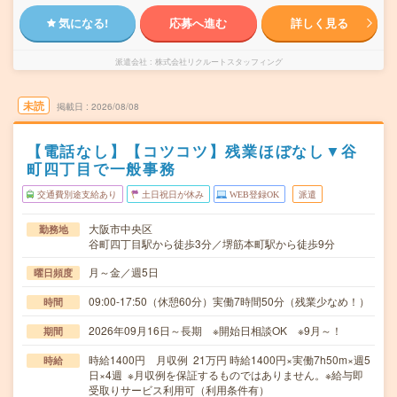
気になる!
応募へ進む
詳しく見る
派遣会社
株式会社リクルートスタッフィング
未読
掲載日
2026/08/08
【電話なし】【コツコツ】残業ほぼなし▼谷
町四丁目で一般事務
交通費別途支給あり
土日祝日が休み
WEB登録OK
派遣
大阪市中央区
勤務地
谷町四丁目駅から徒歩3分／堺筋本町駅から徒歩9分
月～金／週5日
曜日頻度
09:00-17:50（休憩60分）実働7時間50分（残業少なめ！）
時間
2026年09月16日～長期 ※開始日相談OK ※9月～！
期間
時給1400円 月収例 21万円 時給1400円×実働7h50m×週5
時給
日×4週 ※月収例を保証するものではありません。※給与即
受取りサービス利用可（利用条件有）