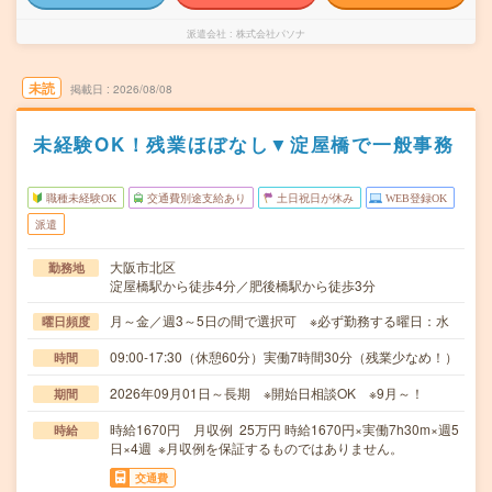
派遣会社
株式会社パソナ
未読
掲載日
2026/08/08
未経験OK！残業ほぼなし▼淀屋橋で一般事務
職種未経験OK
交通費別途支給あり
土日祝日が休み
WEB登録OK
派遣
大阪市北区
勤務地
淀屋橋駅から徒歩4分／肥後橋駅から徒歩3分
月～金／週3～5日の間で選択可 ※必ず勤務する曜日：水
曜日頻度
09:00-17:30（休憩60分）実働7時間30分（残業少なめ！）
時間
2026年09月01日～長期 ※開始日相談OK ※9月～！
期間
時給1670円 月収例 25万円 時給1670円×実働7h30m×週5
時給
日×4週 ※月収例を保証するものではありません。
交通費