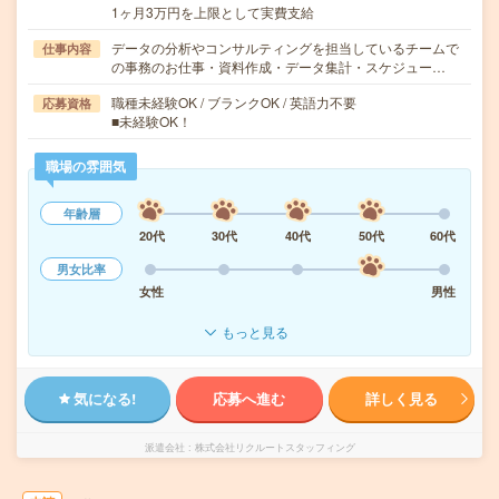
1ヶ月3万円を上限として実費支給
データの分析やコンサルティングを担当しているチームで
仕事内容
の事務のお仕事・資料作成・データ集計・スケジュー…
職種未経験OK / ブランクOK / 英語力不要
応募資格
■未経験OK！
職場の雰囲気
年齢層
20代
30代
40代
50代
60代
男女比率
女性
男性
もっと見る
気になる!
応募へ進む
詳しく見る
派遣会社
株式会社リクルートスタッフィング