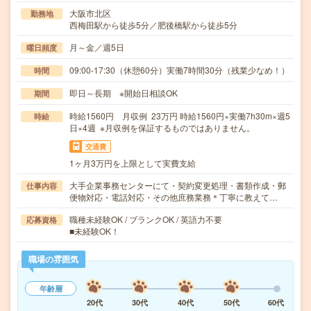
大阪市北区
勤務地
西梅田駅から徒歩5分／肥後橋駅から徒歩5分
月～金／週5日
曜日頻度
09:00-17:30（休憩60分）実働7時間30分（残業少なめ！）
時間
即日～長期 ※開始日相談OK
期間
時給1560円 月収例 23万円 時給1560円×実働7h30m×週5
時給
日×4週 ※月収例を保証するものではありません。
交通費
1ヶ月3万円を上限として実費支給
大手企業事務センターにて・契約変更処理・書類作成・郵
仕事内容
便物対応・電話対応・その他庶務業務＊丁寧に教えて…
職種未経験OK / ブランクOK / 英語力不要
応募資格
■未経験OK！
職場の雰囲気
年齢層
20代
30代
40代
50代
60代