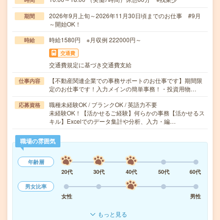
2026年9月上旬～2026年11月30日頃までのお仕事 #9月
期間
～開始OK！
時給1580円 ※月収例 222000円～
時給
交通費
交通費規定に基づき交通費支給
【不動産関連企業での事務サポートのお仕事です】期間限
仕事内容
定のお仕事です！入力メインの簡単事務！・投資用物…
職種未経験OK / ブランクOK / 英語力不要
応募資格
未経験OK！【活かせるご経験】何らかの事務【活かせるス
キル】Excelでのデータ集計や分析、入力・編…
職場の雰囲気
年齢層
20代
30代
40代
50代
60代
男女比率
女性
男性
もっと見る