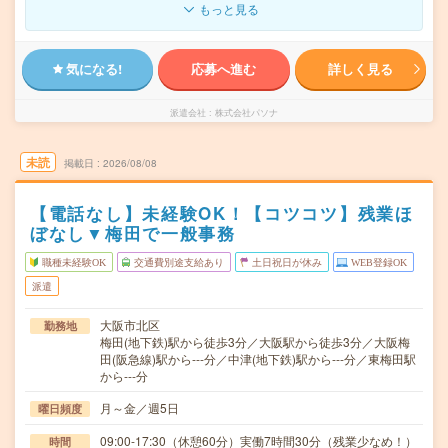
もっと見る
気になる!
応募へ進む
詳しく見る
派遣会社
株式会社パソナ
未読
掲載日
2026/08/08
【電話なし】未経験OK！【コツコツ】残業ほ
ぼなし▼梅田で一般事務
職種未経験OK
交通費別途支給あり
土日祝日が休み
WEB登録OK
派遣
大阪市北区
勤務地
梅田(地下鉄)駅から徒歩3分／大阪駅から徒歩3分／大阪梅
田(阪急線)駅から---分／中津(地下鉄)駅から---分／東梅田駅
から---分
月～金／週5日
曜日頻度
09:00-17:30（休憩60分）実働7時間30分（残業少なめ！）
時間