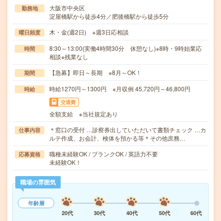
大阪市中央区
勤務地
淀屋橋駅から徒歩4分／肥後橋駅から徒歩5分
木・金(週2日) ※週3日応相談
曜日頻度
8:30～13:00(実働4時間30分 休憩なし)※8時・9時始業応
時間
相談※残業なし
【急募】即日～長期 ※8月～OK！
期間
時給1270円～1300円 ※月収例 45,720円～46,800円
時給
交通費
全額支給 ※当社規定あり
＊窓口の受付 …診察券出していただいて書類チェック …カ
仕事内容
ルテ作成、お会計、検体を預かる等＊その他庶務…
職種未経験OK / ブランクOK / 英語力不要
応募資格
未経験OK！
職場の雰囲気
年齢層
20代
30代
40代
50代
60代