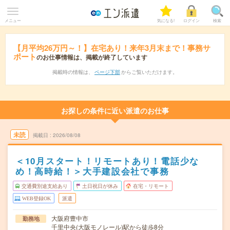
メニュー
気になる!
ログイン
検索
【月平均26万円～！】在宅あり！来年3月末まで！事務サ
ポート
のお仕事情報は、掲載が終了しています
掲載時の情報は、
ページ下部
からご覧いただけます。
お探しの条件に近い派遣のお仕事
未読
掲載日
2026/08/08
＜10月スタート！リモートあり！電話少な
め！高時給！＞大手建設会社で事務
交通費別途支給あり
土日祝日が休み
在宅・リモート
WEB登録OK
派遣
大阪府豊中市
勤務地
千里中央(大阪モノレール)駅から徒歩8分