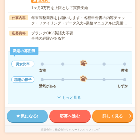
交通費
1ヶ月3万円を上限として実費支給
年末調整業務をお願いします・各種申告書の内容チェッ
仕事内容
ク・ファイリング・データ入力※業務マニュアルは完備…
ブランクOK / 英語力不要
応募資格
事務の経験がある方
職場の雰囲気
男女比率
女性
男性
職場の様子
活気がある
しずか
もっと見る
気になる!
応募へ進む
詳しく見る
派遣会社
株式会社リクルートスタッフィング