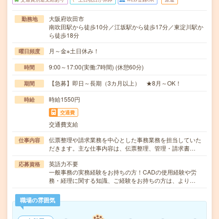
大阪府吹田市
勤務地
南吹田駅から徒歩10分／江坂駅から徒歩17分／東淀川駅か
ら徒歩18分
月～金※土日休み！
曜日頻度
9:00～17:00(実働:7時間) (休憩60分)
時間
【急募】即日～長期（3カ月以上） ★8月～OK！
期間
時給1550円
時給
交通費
交通費支給
伝票整理や請求業務を中心とした事務業務を担当していた
仕事内容
だきます。主な仕事内容は、伝票整理、管理・請求書…
英語力不要
応募資格
一般事務の実務経験をお持ちの方！CADの使用経験や労
務・経理に関する知識、ご経験をお持ちの方は、より…
職場の雰囲気