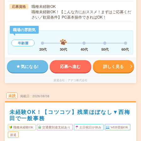
職種未経験OK
応募資格
職種未経験OK！【こんな方におススメ！まずはご応募くだ
さい／歓迎条件】PC基本操作できればOK！
職場の雰囲気
年齢層
20代
30代
40代
50代
60代
気になる!
応募へ進む
詳しく見る
派遣会社
アデコ株式会社
未読
掲載日
2026/08/08
未経験OK！【コツコツ】残業ほぼなし▼西梅
田で一般事務
職種未経験OK
交通費別途支給あり
土日祝日が休み
WEB登録OK
派遣