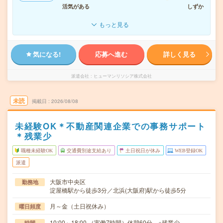
活気がある
しずか
もっと見る
気になる!
応募へ進む
詳しく見る
派遣会社
ヒューマンリソシア株式会社
未読
掲載日
2026/08/08
未経験OK＊不動産関連企業での事務サポート
＊残業少
職種未経験OK
交通費別途支給あり
土日祝日が休み
WEB登録OK
派遣
大阪市中央区
勤務地
淀屋橋駅から徒歩3分／北浜(大阪府)駅から徒歩5分
月～金（土日祝休み）
曜日頻度
10:00～18:00 （実働7時間）休憩60分 ※残業少
時間