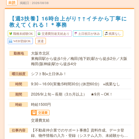
未読
掲載日
2026/08/08
【週3扶養】16時台上がり↑↑イチから丁寧に
教えてくれる！＊事務
職種未経験OK
交通費別途支給あり
土日祝日が休み
残業なし
WEB登録OK
派遣
大阪市北区
勤務地
東梅田駅から徒歩1分／梅田(地下鉄)駅から徒歩2分／大阪
梅田(阪神線)駅から徒歩4分
シフト制※土日休み！
曜日頻度
9:30～16:00(実働:5時間30分) (休憩60分) ※残業なし
時間
2026/9/上旬～長期（3カ月以上） ★9月～OK！
期間
時給1500円
時給
交通費
交通費支給
【不動産仲介業でのサポート事務】資料作成、データ登
仕事内容
録、物件情報の入力・登録（システム入力、未経験から…