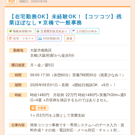
未読
掲載日
2026/08/08
【在宅勤務OK】未経験OK！【コツコツ】残
業ほぼなし▼京橋で一般事務
職種未経験OK
交通費別途支給あり
土日祝日が休み
在宅・リモート
WEB登録OK
派遣
大阪市都島区
勤務地
京橋(大阪府)駅から徒歩5分
月～金／週5日
曜日頻度
09:00-17:30（休憩60分）実働7時間30分（残業少なめ！）
時間
2026年09月01日～長期 ※開始日相談OK ※9月～！
期間
時給1480円 月収例 22万円 時給1480円×実働7h30m×週5
時給
日×4週 ※月収例を保証するものではありません。
交通費
1ヶ月3万円を上限として実費支給
簡単コツコツ事務です・専用システムへのデータ入力・資
仕事内容
料作成＊その他・電話対応・メール対応・チャット対…