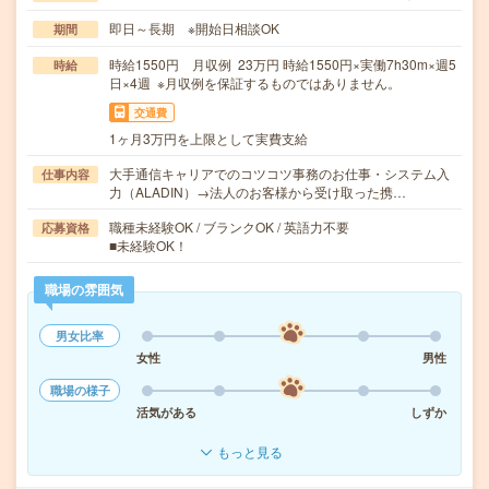
即日～長期 ※開始日相談OK
期間
時給1550円 月収例 23万円 時給1550円×実働7h30m×週5
時給
日×4週 ※月収例を保証するものではありません。
交通費
1ヶ月3万円を上限として実費支給
大手通信キャリアでのコツコツ事務のお仕事・システム入
仕事内容
力（ALADIN）→法人のお客様から受け取った携…
職種未経験OK / ブランクOK / 英語力不要
応募資格
■未経験OK！
職場の雰囲気
男女比率
女性
男性
職場の様子
活気がある
しずか
もっと見る