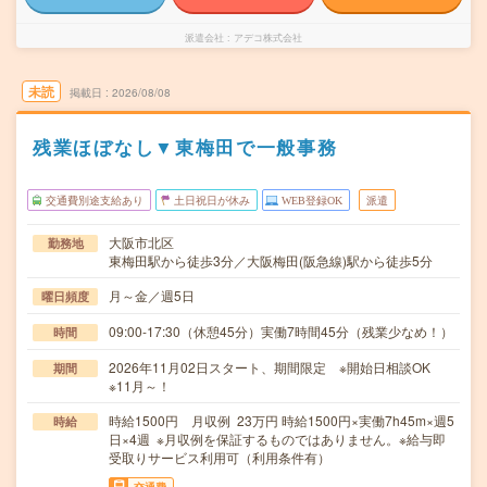
派遣会社
アデコ株式会社
未読
掲載日
2026/08/08
残業ほぼなし▼東梅田で一般事務
交通費別途支給あり
土日祝日が休み
WEB登録OK
派遣
大阪市北区
勤務地
東梅田駅から徒歩3分／大阪梅田(阪急線)駅から徒歩5分
月～金／週5日
曜日頻度
09:00-17:30（休憩45分）実働7時間45分（残業少なめ！）
時間
2026年11月02日スタート、期間限定 ※開始日相談OK
期間
※11月～！
時給1500円 月収例 23万円 時給1500円×実働7h45m×週5
時給
日×4週 ※月収例を保証するものではありません。※給与即
受取りサービス利用可（利用条件有）