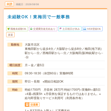
未読
掲載日
2026/08/08
未経験OK！東梅田で一般事務
職種未経験OK
交通費別途支給あり
土日祝日が休み
WEB登録OK
派遣
大阪市北区
勤務地
東梅田駅から徒歩4分／大阪駅から徒歩8分／梅田(地下鉄)
駅から---分／西梅田駅から---分／大阪梅田(阪神線)駅から--
-分
月～金／週5日
曜日頻度
09:30-18:30（休憩60分）実働8時間
時間
即日～長期 ※開始日相談OK
期間
時給1700円 月収例 28万円 時給1700円×実働8h×週5日
時給
×4週+残業5h ※月収例を保証するものではありません。※
給与即受取りサービス利用可（利用条件有）
交通費
1ヶ月3万円を上限として実費支給