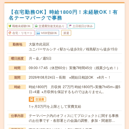
【在宅勤務OK】時給1800円！未経験OK！有
名テーマパークで事務
職種未経験OK
交通費別途支給あり
土日祝日が休み
在宅・リモート
WEB登録OK
派遣
大阪市此花区
勤務地
ユニバーサルシティ駅から徒歩3分／桜島駅から徒歩15分
月～金／週5日
曜日頻度
09:00-17:45（休憩60分）実働7時間45分（残業少なめ！）
時間
2026年08月24日～長期 ※開始日相談OK ※8月～！
期間
時給1800円 月収例 27万円 時給1800円×実働7h45m×週5
時給
日×4週 ※月収例を保証するものではありません。
交通費
1ヶ月3万円を上限として実費支給
テーマパーク内のオフィスにてプロジェクトに関する事務
仕事内容
のお仕事です・各部署との会議の調整、参加・関連部…