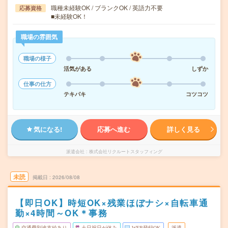
職種未経験OK / ブランクOK / 英語力不要
応募資格
■未経験OK！
職場の雰囲気
職場の様子
活気がある
しずか
仕事の仕方
テキパキ
コツコツ
気になる!
応募へ進む
詳しく見る
派遣会社
株式会社リクルートスタッフィング
未読
掲載日
2026/08/08
【即日OK】時短OK×残業ほぼナシ×自転車通
勤×4時間～OK＊事務
交通費別途支給あり
土日祝日が休み
WEB登録OK
派遣