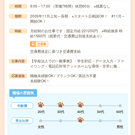
9:00～17:00 （実働7時間）休憩60分 ※残業なし
時間
2026年11月上旬～長期 ※スタート日相談OK！ #11月～
期間
開始OK！
月給制のお仕事です：固定月給 221200円 ※時給換算 時
時給
給1560円（残業代・交通費は別途支給あり）
交通費
交通費規定に基づき交通費支給
【学校法人での一般事務】・学生対応・データ入力・ファ
仕事内容
イリング・電話応対等アットホームな環境・非常に働…
職種未経験OK / ブランクOK / 英語力不要
応募資格
未経験OK！
職場の雰囲気
年齢層
20代
30代
40代
50代
60代
男女比率
女性
男性