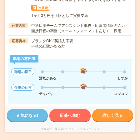
交通費
1ヶ月3万円を上限として実費支給
中途採用チームでアシスタント事務・応募者情報の入力・
仕事内容
面接日程の調整（メール：フォーマットあり）・採用…
ブランクOK / 英語力不要
応募資格
事務の経験がある方
職場の雰囲気
職場の様子
活気がある
しずか
仕事の仕方
テキパキ
コツコツ
気になる!
応募へ進む
詳しく見る
派遣会社
株式会社リクルートスタッフィング