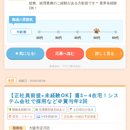
総務、経理業務のご経験がある方歓迎です＊ 業界未経験
OK！
職場の雰囲気
年齢層
20代
30代
40代
50代
60代
気になる!
応募へ進む
詳しく見る
派遣会社
アデコ株式会社
未読
掲載日
2026/08/08
【正社員前提×未経験OK】週3～4在宅！シス
テム会社で採用など＠賞与年2回
職種未経験OK
交通費別途支給あり
土日祝日が休み
在宅・リモート
WEB登録OK
正社員への紹介予定派遣
大阪市淀川区
勤務地