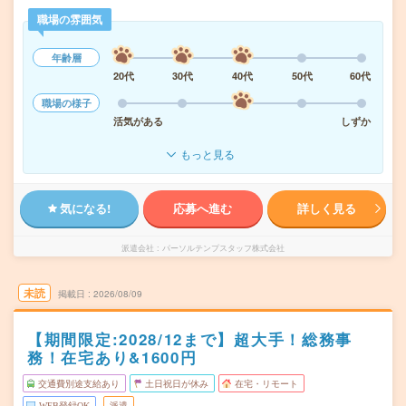
職場の雰囲気
年齢層
20代
30代
40代
50代
60代
職場の様子
活気がある
しずか
もっと見る
気になる!
応募へ進む
詳しく見る
派遣会社
パーソルテンプスタッフ株式会社
未読
掲載日
2026/08/09
【期間限定:2028/12まで】超大手！総務事
務！在宅あり&1600円
交通費別途支給あり
土日祝日が休み
在宅・リモート
WEB登録OK
派遣