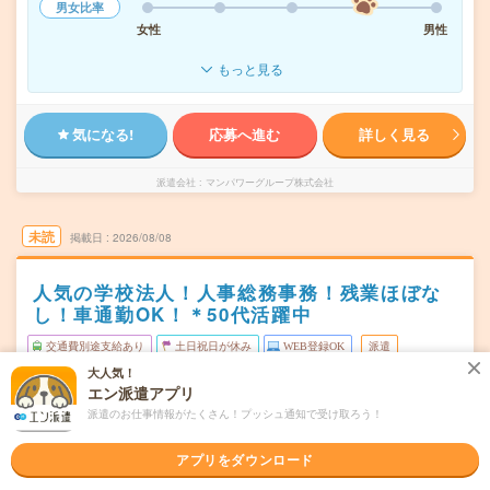
男女比率
女性
男性
もっと見る
気になる!
応募へ進む
詳しく見る
派遣会社
マンパワーグループ株式会社
未読
掲載日
2026/08/08
人気の学校法人！人事総務事務！残業ほぼな
し！車通勤OK！＊50代活躍中
交通費別途支給あり
土日祝日が休み
WEB登録OK
派遣
大人気！
大阪府大東市
勤務地
エン派遣アプリ
四条畷駅から徒歩2分／野崎(大阪府)駅から徒歩20分
派遣のお仕事情報がたくさん！プッシュ通知で受け取ろう！
月～金
曜日頻度
アプリをダウンロード
8:40～17:10
時間