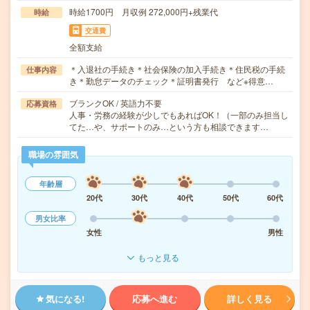
時給1700円 月収例 272,000円+残業代
時給
交通費
全額支給
＊入退社の手続き＊社会保険の加入手続き＊住民税の手続
仕事内容
き＊勤怠データのチェック＊証明書発行 など※得意…
ブランクOK / 英語力不要
応募資格
人事・労務の経験が少しでもあればOK！（一部のみ担当し
てた…や、サポートのみ…という方も相談できます…
職場の雰囲気
年齢層
20代
30代
40代
50代
60代
男女比率
女性
男性
もっと見る
気になる!
応募へ進む
詳しく見る