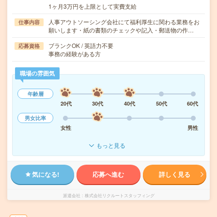
1ヶ月3万円を上限として実費支給
人事アウトソーシング会社にて福利厚生に関わる業務をお
仕事内容
願いします・紙の書類のチェックや記入・郵送物の作…
ブランクOK / 英語力不要
応募資格
事務の経験がある方
職場の雰囲気
年齢層
20代
30代
40代
50代
60代
男女比率
女性
男性
もっと見る
気になる!
応募へ進む
詳しく見る
派遣会社
株式会社リクルートスタッフィング