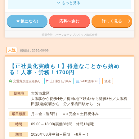
もっと見る
気になる!
応募へ進む
詳しく見る
派遣会社
パーソルテンプスタッフ株式会社
未読
掲載日
2026/08/09
【正社員化実績も！】得意なことから始め
る！人事・労務！1700円
交通費別途支給あり
土日祝日が休み
WEB登録OK
派遣
大阪市北区
勤務地
大阪駅から徒歩4分／梅田(地下鉄)駅から徒歩8分／大阪梅
田(阪急線)駅から---分／東梅田駅から---分
月～金（週5日） ※＜完全＞土日祝休み
曜日頻度
09:00～18:00(実働8時間 休憩1時間)
時間
2026年08月中旬～長期 ※8月～！
期間