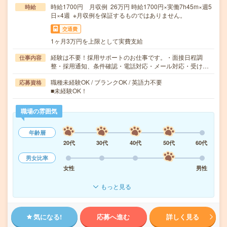
時給1700円 月収例 26万円 時給1700円×実働7h45m×週5
時給
日×4週 ※月収例を保証するものではありません。
交通費
1ヶ月3万円を上限として実費支給
経験は不要！採用サポートのお仕事です。・面接日程調
仕事内容
整・採用通知、条件確認・電話対応・メール対応・受け…
職種未経験OK / ブランクOK / 英語力不要
応募資格
■未経験OK！
職場の雰囲気
年齢層
20代
30代
40代
50代
60代
男女比率
女性
男性
もっと見る
気になる!
応募へ進む
詳しく見る