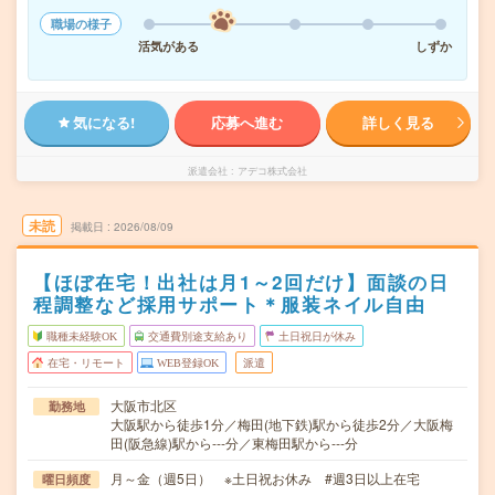
職場の様子
活気がある
しずか
気になる!
応募へ進む
詳しく見る
派遣会社
アデコ株式会社
未読
掲載日
2026/08/09
【ほぼ在宅！出社は月1～2回だけ】面談の日
程調整など採用サポート＊服装ネイル自由
職種未経験OK
交通費別途支給あり
土日祝日が休み
在宅・リモート
WEB登録OK
派遣
大阪市北区
勤務地
大阪駅から徒歩1分／梅田(地下鉄)駅から徒歩2分／大阪梅
田(阪急線)駅から---分／東梅田駅から---分
月～金（週5日） ※土日祝お休み #週3日以上在宅
曜日頻度