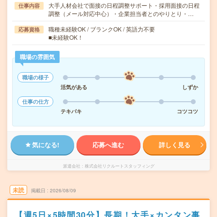
大手人材会社で面接の日程調整サポート・採用面接の日程
仕事内容
調整（メール対応中心）・企業担当者とのやりとり・…
職種未経験OK / ブランクOK / 英語力不要
応募資格
■未経験OK！
職場の雰囲気
職場の様子
活気がある
しずか
仕事の仕方
テキパキ
コツコツ
気になる!
応募へ進む
詳しく見る
派遣会社
株式会社リクルートスタッフィング
未読
掲載日
2026/08/09
【週5日×5時間30分】長期！大手×カンタン事