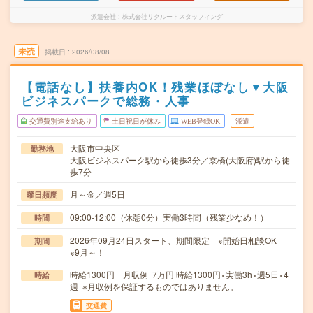
派遣会社
株式会社リクルートスタッフィング
未読
掲載日
2026/08/08
【電話なし】扶養内OK！残業ほぼなし▼大阪
ビジネスパークで総務・人事
交通費別途支給あり
土日祝日が休み
WEB登録OK
派遣
大阪市中央区
勤務地
大阪ビジネスパーク駅から徒歩3分／京橋(大阪府)駅から徒
歩7分
月～金／週5日
曜日頻度
09:00-12:00（休憩0分）実働3時間（残業少なめ！）
時間
2026年09月24日スタート、期間限定 ※開始日相談OK
期間
※9月～！
時給1300円 月収例 7万円 時給1300円×実働3h×週5日×4
時給
週 ※月収例を保証するものではありません。
交通費