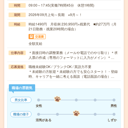
09:00～17:45(実働7時間45分 休憩1時間)
時間
2026年09月上旬～長期 ※9月～！
期間
時給1490円 月収例 230,950円+残業代 ■約27万円（月
時給
21日勤務・残業20時間の場合）
交通費
全額支給
＊面接日時の調整業務（メールや電話でのやり取り）＊求
仕事内容
人票の作成（専用のフォーマットに入力がメイン）＊…
職種未経験OK / ブランクOK / 英語力不要
応募資格
＊未経験の方歓迎＊未経験の方でも安心スタート！・登録
時、キャリアを一緒に考える面談（電話面談の場合）…
職場の雰囲気
男女比率
女性
男性
職場の様子
活気がある
しずか