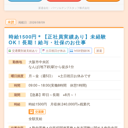
派遣会社
パーソルテンプスタッフ株式会社
未読
掲載日
2026/08/09
時給1500円＊【正社員実績あり】未経験
OK！長期！給与・社保のお仕事
交通費別途支給あり
土日祝日が休み
WEB登録OK
派遣
大阪市中央区
勤務地
なんば(地下鉄)駅から徒歩1分
月～金（週5日） ※土日祝日お休みです
曜日頻度
09:00～18:00(実働8時間 休憩1時間)
時間
【急募】即日～長期 ※8月～！
期間
時給1500円 月収例 240,000円+残業代
時給
交通費
全額支給
＊勤怠業務＊住民税関連業務＊年末調整に関する申告内容
仕事内容