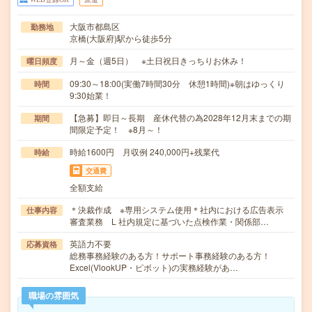
大阪市都島区
勤務地
京橋(大阪府)駅から徒歩5分
月～金（週5日） ※土日祝日きっちりお休み！
曜日頻度
09:30～18:00(実働7時間30分 休憩1時間)※朝はゆっくり
時間
9:30始業！
【急募】即日～長期 産休代替の為2028年12月末までの期
期間
間限定予定！ ※8月～！
時給1600円 月収例 240,000円+残業代
時給
交通費
全額支給
＊決裁作成 ※専用システム使用＊社内における広告表示
仕事内容
審査業務 L 社内規定に基づいた点検作業・関係部…
英語力不要
応募資格
総務事務経験のある方！サポート事務経験のある方！
Excel(VlookUP・ピボット)の実務経験があ…
職場の雰囲気