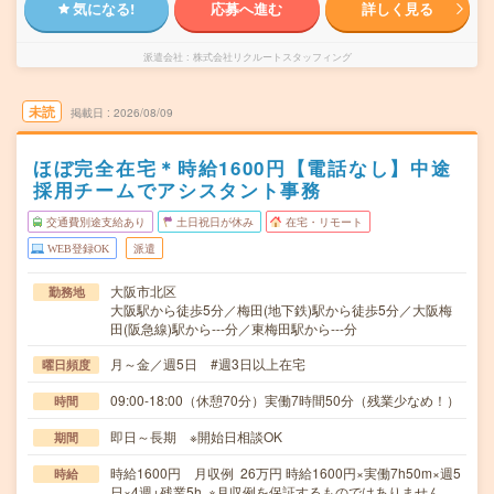
気になる!
応募へ進む
詳しく見る
派遣会社
株式会社リクルートスタッフィング
未読
掲載日
2026/08/09
ほぼ完全在宅＊時給1600円【電話なし】中途
採用チームでアシスタント事務
交通費別途支給あり
土日祝日が休み
在宅・リモート
WEB登録OK
派遣
大阪市北区
勤務地
大阪駅から徒歩5分／梅田(地下鉄)駅から徒歩5分／大阪梅
田(阪急線)駅から---分／東梅田駅から---分
月～金／週5日 #週3日以上在宅
曜日頻度
09:00-18:00（休憩70分）実働7時間50分（残業少なめ！）
時間
即日～長期 ※開始日相談OK
期間
時給1600円 月収例 26万円 時給1600円×実働7h50m×週5
時給
日×4週+残業5h ※月収例を保証するものではありません。