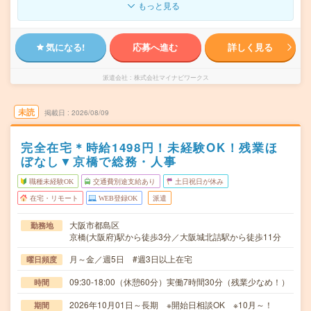
もっと見る
気になる!
応募へ進む
詳しく見る
派遣会社
株式会社マイナビワークス
未読
掲載日
2026/08/09
完全在宅＊時給1498円！未経験OK！残業ほ
ぼなし▼京橋で総務・人事
職種未経験OK
交通費別途支給あり
土日祝日が休み
在宅・リモート
WEB登録OK
派遣
大阪市都島区
勤務地
京橋(大阪府)駅から徒歩3分／大阪城北詰駅から徒歩11分
月～金／週5日 #週3日以上在宅
曜日頻度
09:30-18:00（休憩60分）実働7時間30分（残業少なめ！）
時間
2026年10月01日～長期 ※開始日相談OK ※10月～！
期間