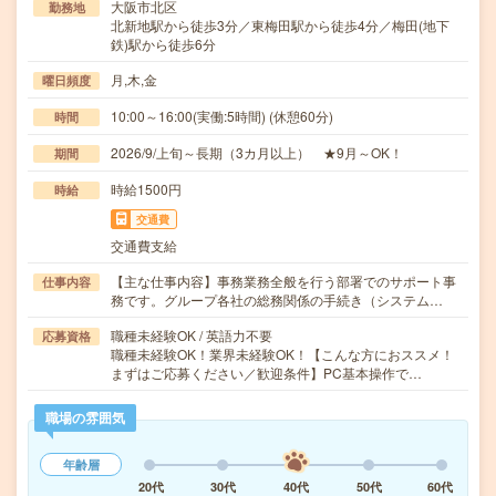
大阪市北区
勤務地
北新地駅から徒歩3分／東梅田駅から徒歩4分／梅田(地下
鉄)駅から徒歩6分
月,木,金
曜日頻度
10:00～16:00(実働:5時間) (休憩60分)
時間
2026/9/上旬～長期（3カ月以上） ★9月～OK！
期間
時給1500円
時給
交通費
交通費支給
【主な仕事内容】事務業務全般を行う部署でのサポート事
仕事内容
務です。グループ各社の総務関係の手続き（システム…
職種未経験OK / 英語力不要
応募資格
職種未経験OK！業界未経験OK！【こんな方におススメ！
まずはご応募ください／歓迎条件】PC基本操作で…
職場の雰囲気
年齢層
20代
30代
40代
50代
60代