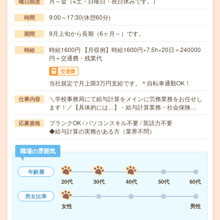
月～金（※土・日曜日・祝日休みです。）
曜日頻度
9:00～17:30(休憩60分)
時間
9月上旬から長期（6ヶ月～）です。
期間
時給1600円 【月収例】時給1600円×7.5h×20日＝240000
時給
円＋交通費・残業代
交通費
当社規定で月上限3万円支給です。＊自転車通勤OK！
＼学校事務局にて給与計算をメインに労務業務をお任せし
仕事内容
ます！／【具体的には…】・給与計算業務・社会保険…
ブランクOK / パソコンスキル不要 / 英語力不要
応募資格
◆給与計算の実務がある方（業界不問）
職場の雰囲気
年齢層
20代
30代
40代
50代
60代
男女比率
女性
男性