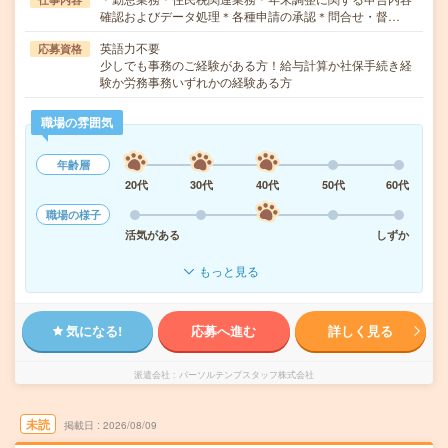
確認およびデータ処理＊各種申請の承認＊問合せ・督…
英語力不要
応募資格
少しでも事務のご経験がある方！給与計算か社保手続き経
験か労務事務いずれかの経験ある方
職場の雰囲気
年齢層
20代
30代
40代
50代
60代
職場の様子
活気がある
しずか
もっと見る
気になる!
応募へ進む
詳しく見る
派遣会社
パーソルテンプスタッフ株式会社
未読
掲載日
2026/08/09