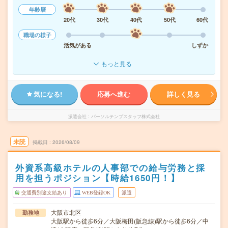
年齢層
20代
30代
40代
50代
60代
職場の様子
活気がある
しずか
もっと見る
気になる!
応募へ進む
詳しく見る
派遣会社
パーソルテンプスタッフ株式会社
未読
掲載日
2026/08/09
外資系高級ホテルの人事部での給与労務と採
用を担うポジション【時給1650円！】
交通費別途支給あり
WEB登録OK
派遣
大阪市北区
勤務地
大阪駅から徒歩6分／大阪梅田(阪急線)駅から徒歩6分／中