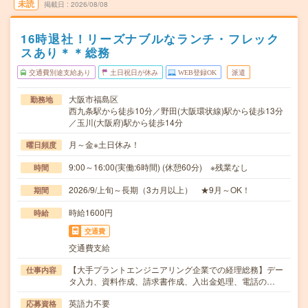
未読
掲載日
2026/08/08
16時退社！リーズナブルなランチ・フレック
スあり＊＊総務
交通費別途支給あり
土日祝日が休み
WEB登録OK
派遣
大阪市福島区
勤務地
西九条駅から徒歩10分／野田(大阪環状線)駅から徒歩13分
／玉川(大阪府)駅から徒歩14分
月～金※土日休み！
曜日頻度
9:00～16:00(実働:6時間) (休憩60分) ※残業なし
時間
2026/9/上旬～長期（3カ月以上） ★9月～OK！
期間
時給1600円
時給
交通費
交通費支給
【大手プラントエンジニアリング企業での経理総務】デー
仕事内容
タ入力、資料作成、請求書作成、入出金処理、電話の…
英語力不要
応募資格