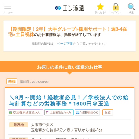
メニュー
気になる!
ログイン
検索
【期間限定！2年】大手グループ×採用サポート！週3-4在
宅×土日祝休
のお仕事情報は、掲載が終了しています
掲載時の情報は、
ページ下部
からご覧いただけます。
お探しの条件に近い派遣のお仕事
未読
掲載日
2026/08/09
＼9月～開始！経験者必見！／学校法人での給
与計算などの労務事務＊1600円＠玉造
交通費別途支給あり
土日祝日が休み
WEB登録OK
派遣
大阪市中央区
勤務地
玉造駅から徒歩3分／森ノ宮駅から徒歩8分