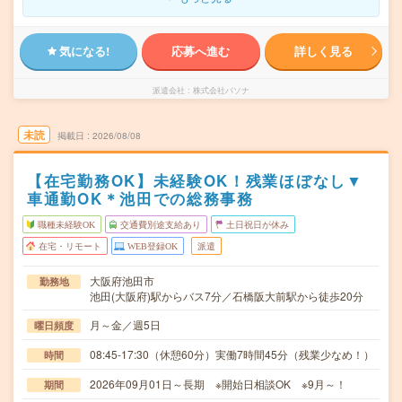
気になる!
応募へ進む
詳しく見る
派遣会社
株式会社パソナ
未読
掲載日
2026/08/08
【在宅勤務OK】未経験OK！残業ほぼなし▼
車通勤OK＊池田での総務事務
職種未経験OK
交通費別途支給あり
土日祝日が休み
在宅・リモート
WEB登録OK
派遣
大阪府池田市
勤務地
池田(大阪府)駅からバス7分／石橋阪大前駅から徒歩20分
月～金／週5日
曜日頻度
08:45-17:30（休憩60分）実働7時間45分（残業少なめ！）
時間
2026年09月01日～長期 ※開始日相談OK ※9月～！
期間