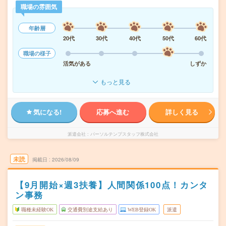
職場の雰囲気
年齢層
20代
30代
40代
50代
60代
職場の様子
活気がある
しずか
もっと見る
気になる!
応募へ進む
詳しく見る
派遣会社
パーソルテンプスタッフ株式会社
未読
掲載日
2026/08/09
【9月開始×週3扶養】人間関係100点！カンタ
ン事務
職種未経験OK
交通費別途支給あり
WEB登録OK
派遣