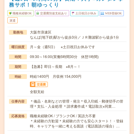
務サポ！朝ゆっくり
職種未経験OK
交通費別途支給あり
土日祝日が休み
WEB登録OK
派遣
大阪市浪速区
勤務地
なんば(地下鉄)駅から徒歩3分／ＪＲ難波駅から徒歩1分
月～金（週5日） ※土日祝日お休みです
曜日頻度
09:30～16:00(実働5時間30分 休憩1時間)
時間
【急募】即日～長期 ※8月～！
期間
時給1400円 月収例 154,000円
時給
交通費
全額支給
＊備品・名刺などの管理・発注＊収入印紙・郵便切手の管
仕事内容
理＊支払・入金処理 ＊請求書作成＊電話取次※同業…
職種未経験OK / ブランクOK / 英語力不要
応募資格
＊未経験の方歓迎＊未経験の方でも安心スタート！・登録
時、キャリアを一緒に考える面談（電話面談の場合）…