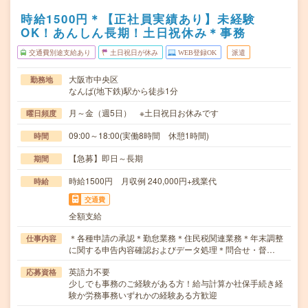
時給1500円＊【正社員実績あり】未経験
OK！あんしん長期！土日祝休み＊事務
交通費別途支給あり
土日祝日が休み
WEB登録OK
派遣
大阪市中央区
勤務地
なんば(地下鉄)駅から徒歩1分
月～金（週5日） ※土日祝日お休みです
曜日頻度
09:00～18:00(実働8時間 休憩1時間)
時間
【急募】即日～長期
期間
時給1500円 月収例 240,000円+残業代
時給
交通費
全額支給
＊各種申請の承認＊勤怠業務＊住民税関連業務＊年末調整
仕事内容
に関する申告内容確認およびデータ処理＊問合せ・督…
英語力不要
応募資格
少しでも事務のご経験がある方！給与計算か社保手続き経
験か労務事務いずれかの経験ある方歓迎