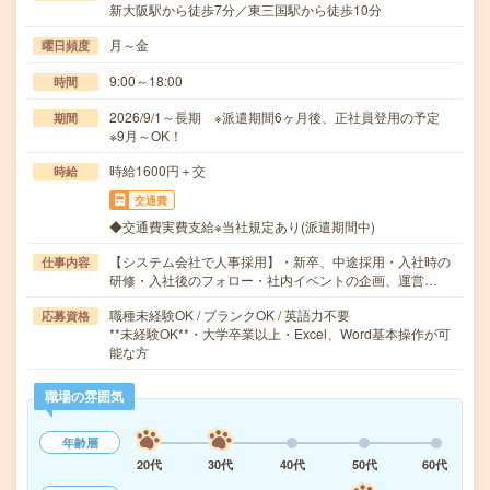
新大阪駅から徒歩7分／東三国駅から徒歩10分
月～金
曜日頻度
9:00～18:00
時間
2026/9/1～長期 ※派遣期間6ヶ月後、正社員登用の予定
期間
※9月～OK！
時給1600円＋交
時給
交通費
◆交通費実費支給※当社規定あり(派遣期間中)
【システム会社で人事採用】・新卒、中途採用・入社時の
仕事内容
研修・入社後のフォロー・社内イベントの企画、運営…
職種未経験OK / ブランクOK / 英語力不要
応募資格
**未経験OK**・大学卒業以上・Excel、Word基本操作が可
能な方
職場の雰囲気
年齢層
20代
30代
40代
50代
60代