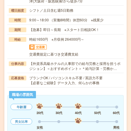
津(大阪府・阪急線)駅から徒歩7分
シフト／土日含む週5日勤務
曜日頻度
9:00～18:00 （実働8時間）休憩60分 ※残業少
時間
【急募】即日～長期 ※スタート日相談OK！
期間
時給1650円 ※月収例 264000円～
時給
交通費
交通費規定に基づき交通費支給
【外資系高級ホテルの人事部での給与労務と採用を担うポ
仕事内容
ジション】＜おすすめポイント＞＊給与計算・労務か…
ブランクOK / パソコンスキル不要 / 英語力不要
応募資格
【必要なご経験】データ入力、何らかの事務
職場の雰囲気
年齢層
20代
30代
40代
50代
60代
男女比率
女性
男性