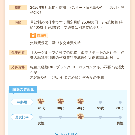
2026年9月上旬～長期 ※スタート日相談OK！ #9月～開
期間
始OK！
月給制のお仕事です：固定月給 250600円 ※時給換算 時
時給
給1650円（残業代・交通費は別途支給あり）
交通費
交通費規定に基づき交通費支給
【大手グループ会社での総務・部署サポートのお仕事】経
仕事内容
費の精算見積書の作成資料作成送付状作成電話応対、…
職種未経験OK / ブランクOK / パソコンスキル不要 / 英語力
応募資格
不要
未経験OK！【活かせるご経験】何らかの事務
職場の雰囲気
年齢層
20代
30代
40代
50代
60代
男女比率
女性
男性
もっと見る