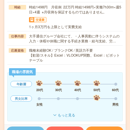
時給1498円 月収例 22万円 時給1498円×実働7h30m×週5
時給
日×4週 ※月収例を保証するものではありません。
交通費
1ヶ月3万円を上限として実費支給
大手通信グループ会社にて、・人事異動に伴うシステムの
仕事内容
入力・休暇や休職に関する手続き業務・給与支給、労…
職種未経験OK / ブランクOK / 英語力不要
応募資格
【歓迎/スキル】Excel：VLOOKUP関数、Excel：ピボット
テーブル
職場の雰囲気
年齢層
20代
30代
40代
50代
60代
男女比率
女性
男性
もっと見る