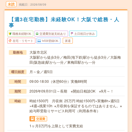
未読
掲載日
2026/08/09
【週3在宅勤務】未経験OK！大阪で総務・人
事
職種未経験OK
交通費別途支給あり
土日祝日が休み
在宅・リモート
WEB登録OK
派遣
大阪市北区
勤務地
大阪駅から徒歩3分／梅田(地下鉄)駅から徒歩3分／大阪梅
田(阪急線)駅から---分／東梅田駅から---分
月～金／週5日
曜日頻度
09:00-18:00（休憩60分）実働8時間
時間
2026年09月01日～長期 ※開始日相談OK ※9月～！
期間
時給1500円 月収例 25万円 時給1500円×実働8h×週5日
時給
×4週+残業10h ※月収例を保証するものではありません。※
給与即受取りサービス利用可（利用条件有）
交通費
1ヶ月3万円を上限として実費支給