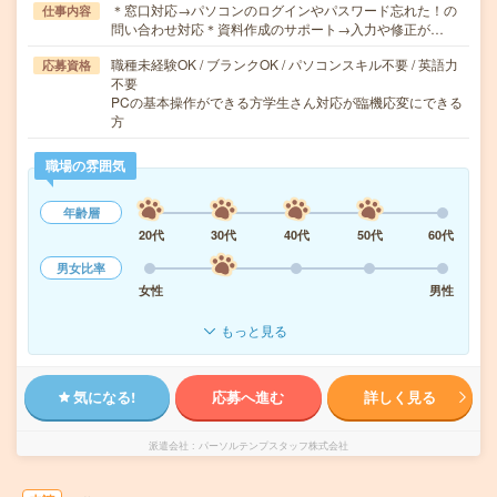
＊窓口対応→パソコンのログインやパスワード忘れた！の
仕事内容
問い合わせ対応＊資料作成のサポート→入力や修正が…
職種未経験OK / ブランクOK / パソコンスキル不要 / 英語力
応募資格
不要
PCの基本操作ができる方学生さん対応が臨機応変にできる
方
職場の雰囲気
年齢層
20代
30代
40代
50代
60代
男女比率
女性
男性
もっと見る
気になる!
応募へ進む
詳しく見る
派遣会社
パーソルテンプスタッフ株式会社