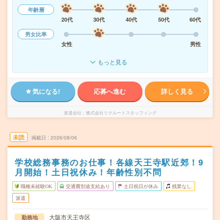
年齢層
20代
30代
40代
50代
60代
男女比率
女性
男性
もっと見る
気になる!
応募へ進む
詳しく見る
派遣会社
株式会社リクルートスタッフィング
未読
掲載日
2026/08/06
学校総務事務のお仕事！各線天王寺駅近郊！9
月開始！土日祝休み！年齢性別不問
職種未経験OK
交通費別途支給あり
土日祝日が休み
残業なし
派遣
大阪市天王寺区
勤務地