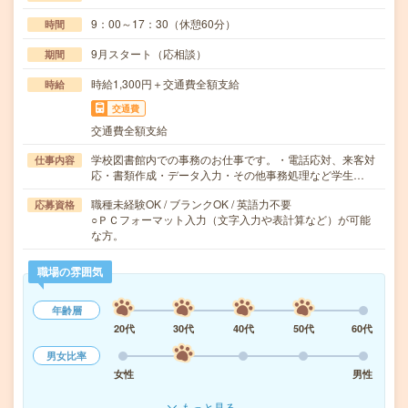
9：00～17：30（休憩60分）
時間
9月スタート（応相談）
期間
時給1,300円＋交通費全額支給
時給
交通費
交通費全額支給
学校図書館内での事務のお仕事です。・電話応対、来客対
仕事内容
応・書類作成・データ入力・その他事務処理など学生…
職種未経験OK / ブランクOK / 英語力不要
応募資格
○ＰＣフォーマット入力（文字入力や表計算など）が可能
な方。
職場の雰囲気
年齢層
20代
30代
40代
50代
60代
男女比率
女性
男性
もっと見る