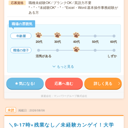
職種未経験OK / ブランクOK / 英語力不要
応募資格
*・*・*未経験OK*・*・*Excel・Word:基本操作事務経験が
ある方
職場の雰囲気
年齢層
20代
30代
40代
50代
60代
職場の様子
活気がある
しずか
もっと見る
気になる!
応募へ進む
詳しく見る
派遣会社
マンパワーグループ株式会社
未読
掲載日
2026/08/06
＼9-17時×残業なし／未経験カンゲイ！大学