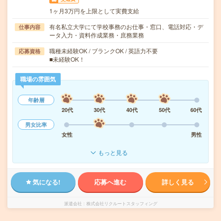
1ヶ月3万円を上限として実費支給
有名私立大学にて学校事務のお仕事・窓口、電話対応・デ
仕事内容
ータ入力・資料作成業務・庶務業務
職種未経験OK / ブランクOK / 英語力不要
応募資格
■未経験OK！
職場の雰囲気
年齢層
20代
30代
40代
50代
60代
男女比率
女性
男性
もっと見る
気になる!
応募へ進む
詳しく見る
派遣会社
株式会社リクルートスタッフィング