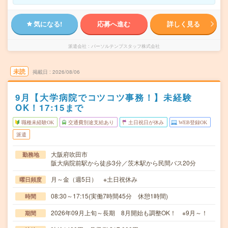
気になる!
応募へ進む
詳しく見る
派遣会社
パーソルテンプスタッフ株式会社
未読
掲載日
2026/08/06
9月【大学病院でコツコツ事務！】未経験
OK！17:15まで
職種未経験OK
交通費別途支給あり
土日祝日が休み
WEB登録OK
派遣
大阪府吹田市
勤務地
阪大病院前駅から徒歩3分／茨木駅から民間バス20分
月～金（週5日） ※土日祝休み
曜日頻度
08:30～17:15(実働7時間45分 休憩1時間)
時間
2026年09月上旬～長期 8月開始も調整OK！ ※9月～！
期間