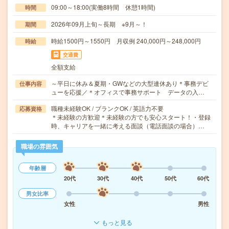
09:00～18:00(実働8時間 休憩1時間)
時間
2026年09月上旬～長期 ※9月～！
期間
時給1500円～1550円 月収例 240,000円～248,000円
時給
交通費
全額支給
～平日に休み＆夏期・GWなどの大型連休あり＊事務デビ
仕事内容
ューを応援／＊オフィスで事務サポート データの入…
職種未経験OK / ブランクOK / 英語力不要
応募資格
＊未経験の方歓迎＊未経験の方でも安心スタート！・登録
時、キャリアを一緒に考える面談（電話面談の場合）…
職場の雰囲気
年齢層
20代
30代
40代
50代
60代
男女比率
女性
男性
もっと見る