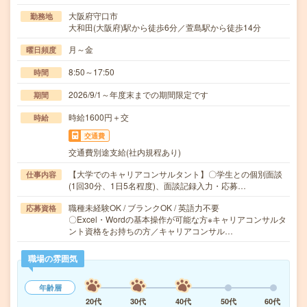
大阪府守口市
勤務地
大和田(大阪府)駅から徒歩6分／萱島駅から徒歩14分
月～金
曜日頻度
8:50～17:50
時間
2026/9/1～年度末までの期間限定です
期間
時給1600円＋交
時給
交通費
交通費別途支給(社内規程あり)
【大学でのキャリアコンサルタント】〇学生との個別面談
仕事内容
(1回30分、1日5名程度)、面談記録入力・応募…
職種未経験OK / ブランクOK / 英語力不要
応募資格
〇Excel・Wordの基本操作が可能な方※キャリアコンサルタ
ント資格をお持ちの方／キャリアコンサル…
職場の雰囲気
年齢層
20代
30代
40代
50代
60代