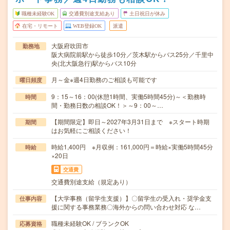
職種未経験OK
交通費別途支給あり
土日祝日が休み
在宅・リモート
WEB登録OK
派遣
大阪府吹田市
勤務地
阪大病院前駅から徒歩10分／茨木駅からバス25分／千里中
央(北大阪急行)駅からバス10分
月～金※週4日勤務のご相談も可能です
曜日頻度
9：15～16：00(休憩1時間、実働5時間45分)～＜勤務時
時間
間・勤務日数の相談OK！＞～9：00～…
【期間限定】即日～2027年3月31日まで ※スタート時期
期間
はお気軽にご相談ください！
時給1,400円 ※月収例：161,000円＝時給×実働5時間45分
時給
×20日
交通費
交通費別途支給（規定あり）
【大学事務（留学生支援）】〇留学生の受入れ・奨学金支
仕事内容
援に関する事務業務〇海外からの問い合わせ対応 な…
職種未経験OK / ブランクOK
応募資格