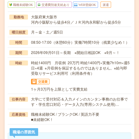
職種未経験OK
交通費別途支給あり
WEB登録OK
派遣
大阪府東大阪市
勤務地
河内小阪駅から徒歩4分／ＪＲ河内永和駅から徒歩5分
月～金・土／週5日
曜日頻度
08:50-17:00（休憩60分）実働7時間10分（残業少なめ！）
時間
2026年09月01日～長期 ※開始日相談OK ※9月～！
期間
時給1400円 月収例 20万円 時給1400円×実働7h10m×週5
時給
日×4週 ※月収例を保証するものではありません。※給与即
受取りサービス利用可（利用条件有）
交通費
1ヶ月3万円を上限として実費支給
大学にて受付対応＆入力メインのカンタン事務のお仕事で
仕事内容
す・学生窓口対応・データ入力(専用システム使用)…
職種未経験OK / ブランクOK / 英語力不要
応募資格
■未経験OK！
職場の雰囲気