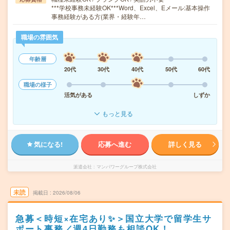
***学校事務未経験OK***Word、Excel、Eメール:基本操作
事務経験がある方(業界・経験年…
職場の雰囲気
年齢層
20代
30代
40代
50代
60代
職場の様子
活気がある
しずか
もっと見る
気になる!
応募へ進む
詳しく見る
派遣会社
マンパワーグループ株式会社
未読
掲載日
2026/08/06
急募＜時短×在宅あり✨＞国立大学で留学生サ
ポート事務／週4日勤務も相談OK！