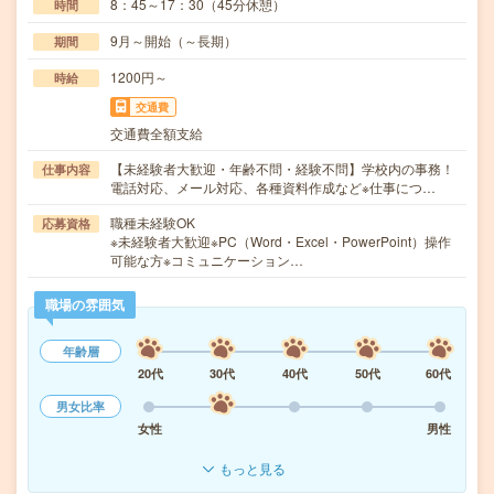
8：45～17：30（45分休憩）
時間
9月～開始（～長期）
期間
1200円～
時給
交通費
交通費全額支給
【未経験者大歓迎・年齢不問・経験不問】学校内の事務！
仕事内容
電話対応、メール対応、各種資料作成など※仕事につ…
職種未経験OK
応募資格
※未経験者大歓迎※PC（Word・Excel・PowerPoint）操作
可能な方※コミュニケーション…
職場の雰囲気
年齢層
20代
30代
40代
50代
60代
男女比率
女性
男性
もっと見る