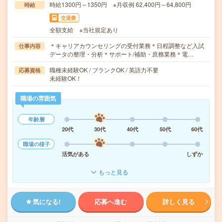
時給1300円～1350円 ※月収例 62,400円～64,800円
時給
交通費
全額支給 ※当社規定あり
＊キャリアカウンセリングの受付業務＊日程調整など入試
仕事内容
データの整理・分析＊サポート/補助・庶務業務＊電…
職種未経験OK / ブランクOK / 英語力不要
応募資格
未経験OK！
職場の雰囲気
年齢層
20代
30代
40代
50代
60代
職場の様子
活気がある
しずか
もっと見る
気になる!
応募へ進む
詳しく見る