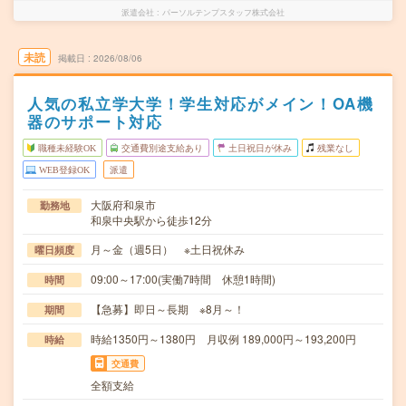
派遣会社
パーソルテンプスタッフ株式会社
未読
掲載日
2026/08/06
人気の私立学大学！学生対応がメイン！OA機
器のサポート対応
職種未経験OK
交通費別途支給あり
土日祝日が休み
残業なし
WEB登録OK
派遣
大阪府和泉市
勤務地
和泉中央駅から徒歩12分
月～金（週5日） ※土日祝休み
曜日頻度
09:00～17:00(実働7時間 休憩1時間)
時間
【急募】即日～長期 ※8月～！
期間
時給1350円～1380円 月収例 189,000円～193,200円
時給
交通費
全額支給