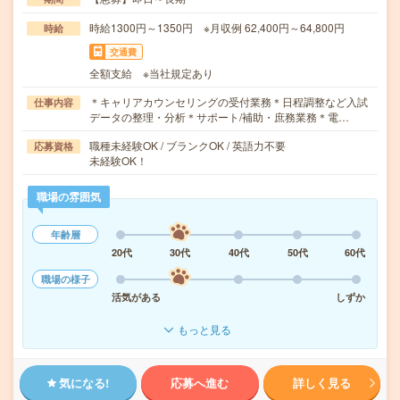
時給1300円～1350円 ※月収例 62,400円～64,800円
時給
交通費
全額支給 ※当社規定あり
＊キャリアカウンセリングの受付業務＊日程調整など入試
仕事内容
データの整理・分析＊サポート/補助・庶務業務＊電…
職種未経験OK / ブランクOK / 英語力不要
応募資格
未経験OK！
職場の雰囲気
年齢層
20代
30代
40代
50代
60代
職場の様子
活気がある
しずか
もっと見る
気になる!
応募へ進む
詳しく見る