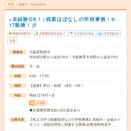
未読
掲載日
2026/08/06
<未経験OK！>残業ほぼなしの学校事務！9-
17勤務！彡
職種未経験OK
交通費別途支給あり
土日祝日が休み
WEB登録OK
派遣
大阪府柏原市
勤務地
河内国分駅から徒歩16分／大阪教育大前駅から徒歩18分
月～金
曜日頻度
9:00～17:00
時間
【急募】即日～長期 ※8月～OK！
期間
時給1274円＋交
時給
交通費
◆交通費実費支給※当社規定あり
【私立大学で願書処理などの学校事務】高校内・会場ガイ
仕事内容
ダンス・高校訪問等に関連する業務(必要資料発送手…