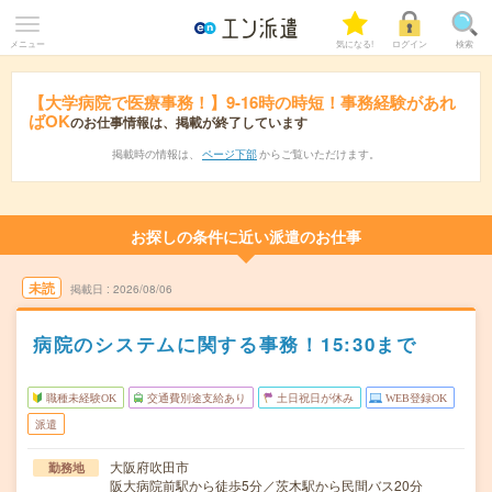
メニュー
気になる!
ログイン
検索
【大学病院で医療事務！】9-16時の時短！事務経験があれ
ばOK
のお仕事情報は、掲載が終了しています
掲載時の情報は、
ページ下部
からご覧いただけます。
お探しの条件に近い派遣のお仕事
未読
掲載日
2026/08/06
病院のシステムに関する事務！15:30まで
職種未経験OK
交通費別途支給あり
土日祝日が休み
WEB登録OK
派遣
大阪府吹田市
勤務地
阪大病院前駅から徒歩5分／茨木駅から民間バス20分