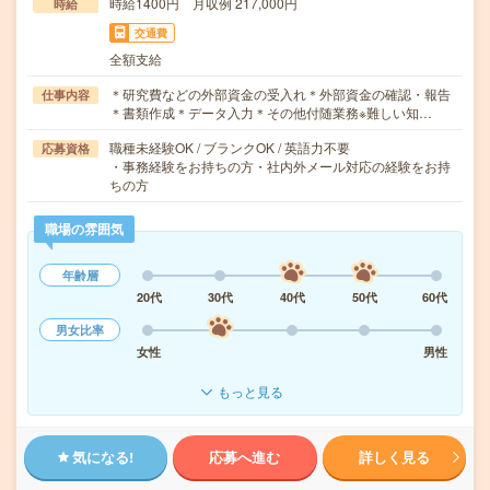
時給1400円 月収例 217,000円
時給
交通費
全額支給
＊研究費などの外部資金の受入れ＊外部資金の確認・報告
仕事内容
＊書類作成＊データ入力＊その他付随業務※難しい知…
職種未経験OK / ブランクOK / 英語力不要
応募資格
・事務経験をお持ちの方・社内外メール対応の経験をお持
ちの方
職場の雰囲気
年齢層
20代
30代
40代
50代
60代
男女比率
女性
男性
もっと見る
気になる!
応募へ進む
詳しく見る