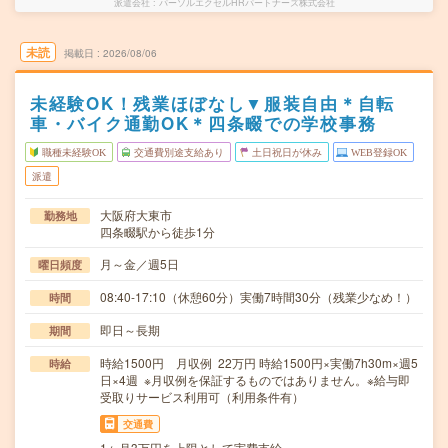
派遣会社
パーソルエクセルHRパートナーズ株式会社
未読
掲載日
2026/08/06
未経験OK！残業ほぼなし▼服装自由＊自転
車・バイク通勤OK＊四条畷での学校事務
職種未経験OK
交通費別途支給あり
土日祝日が休み
WEB登録OK
派遣
大阪府大東市
勤務地
四条畷駅から徒歩1分
月～金／週5日
曜日頻度
08:40-17:10（休憩60分）実働7時間30分（残業少なめ！）
時間
即日～長期
期間
時給1500円 月収例 22万円 時給1500円×実働7h30m×週5
時給
日×4週 ※月収例を保証するものではありません。※給与即
受取りサービス利用可（利用条件有）
交通費
1ヶ月3万円を上限として実費支給