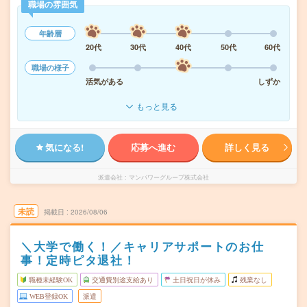
職場の雰囲気
年齢層
20代
30代
40代
50代
60代
職場の様子
活気がある
しずか
もっと見る
気になる!
応募へ進む
詳しく見る
派遣会社
マンパワーグループ株式会社
未読
掲載日
2026/08/06
＼大学で働く！／キャリアサポートのお仕
事！定時ピタ退社！
職種未経験OK
交通費別途支給あり
土日祝日が休み
残業なし
WEB登録OK
派遣