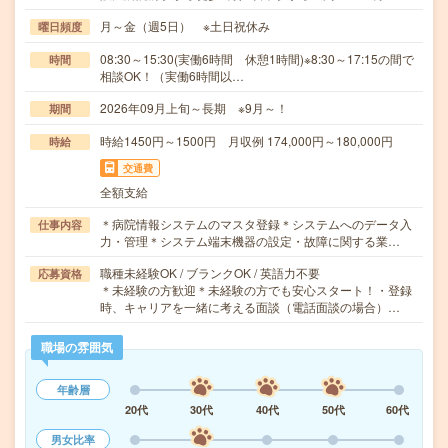
月～金（週5日） ※土日祝休み
曜日頻度
08:30～15:30(実働6時間 休憩1時間)※8:30～17:15の間で
時間
相談OK！（実働6時間以…
2026年09月上旬～長期 ※9月～！
期間
時給1450円～1500円 月収例 174,000円～180,000円
時給
交通費
全額支給
＊病院情報システムのマスタ登録＊システムへのデータ入
仕事内容
力・管理＊システム端末機器の設定・故障に関する業…
職種未経験OK / ブランクOK / 英語力不要
応募資格
＊未経験の方歓迎＊未経験の方でも安心スタート！・登録
時、キャリアを一緒に考える面談（電話面談の場合）…
職場の雰囲気
年齢層
20代
30代
40代
50代
60代
男女比率