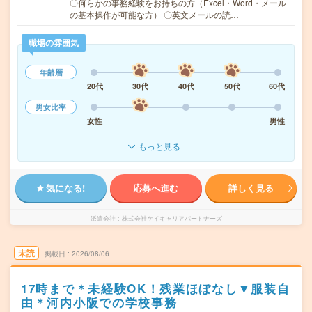
〇何らかの事務経験をお持ちの方（Excel・Word・メール
の基本操作が可能な方） 〇英文メールの読…
職場の雰囲気
年齢層
20代
30代
40代
50代
60代
男女比率
女性
男性
もっと見る
気になる!
応募へ進む
詳しく見る
派遣会社
株式会社ケイキャリアパートナーズ
未読
掲載日
2026/08/06
17時まで＊未経験OK！残業ほぼなし▼服装自
由＊河内小阪での学校事務