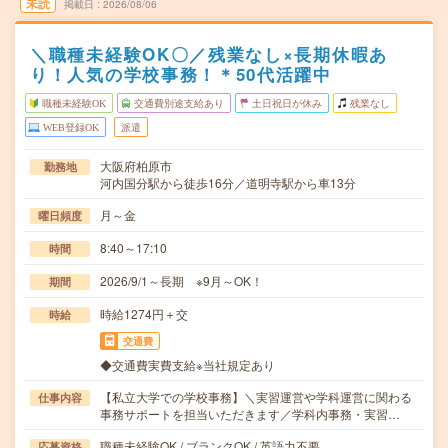
未読
掲載日
2026/08/06
＼職種未経験OK〇／残業なし×長期休暇あ
り！人気の学校事務！＊50代活躍中
職種未経験OK
交通費別途支給あり
土日祝日が休み
残業なし
WEB登録OK
派遣
大阪府柏原市
勤務地
河内国分駅から徒歩16分／道明寺駅から車13分
月～金
曜日頻度
8:40～17:10
時間
2026/9/1～長期 ※9月～OK！
期間
時給1274円＋交
時給
交通費
◆交通費実費支給※当社規定あり
【私立大学での学校事務】＼実習運営や学科運営に関わる
仕事内容
事務サポートを担当いただきます／学科内事務・実習…
職種未経験OK / ブランクOK / 英語力不要
応募資格