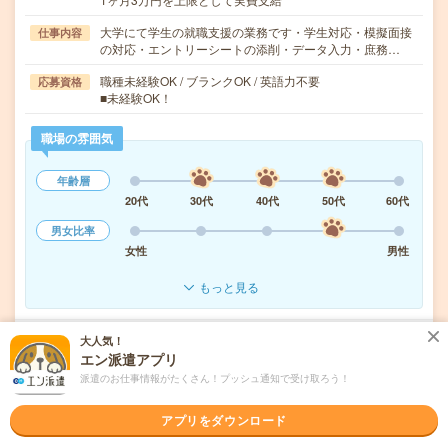
大学にて学生の就職支援の業務です・学生対応・模擬面接
仕事内容
の対応・エントリーシートの添削・データ入力・庶務…
職種未経験OK / ブランクOK / 英語力不要
応募資格
■未経験OK！
職場の雰囲気
年齢層
20代
30代
40代
50代
60代
男女比率
女性
男性
もっと見る
大人気！
気になる!
応募へ進む
詳しく見る
エン派遣アプリ
派遣のお仕事情報がたくさん！プッシュ通知で受け取ろう！
派遣会社
株式会社リクルートスタッフィング
アプリをダウンロード
未読
掲載日
2026/08/06