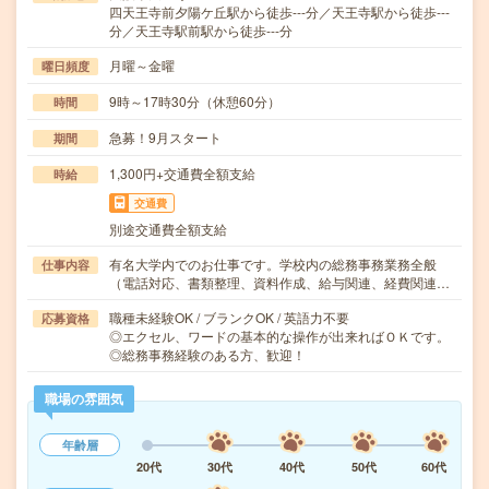
四天王寺前夕陽ケ丘駅から徒歩---分／天王寺駅から徒歩---
分／天王寺駅前駅から徒歩---分
月曜～金曜
曜日頻度
9時～17時30分（休憩60分）
時間
急募！9月スタート
期間
1,300円+交通費全額支給
時給
交通費
別途交通費全額支給
有名大学内でのお仕事です。学校内の総務事務業務全般
仕事内容
（電話対応、書類整理、資料作成、給与関連、経費関連…
職種未経験OK / ブランクOK / 英語力不要
応募資格
◎エクセル、ワードの基本的な操作が出来ればＯＫです。
◎総務事務経験のある方、歓迎！
職場の雰囲気
年齢層
20代
30代
40代
50代
60代