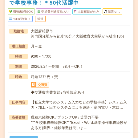
で学校事務！＊50代活躍中
職種未経験OK
交通費別途支給あり
土日祝日が休み
残業なし
WEB登録OK
派遣
大阪府柏原市
勤務地
河内国分駅から徒歩16分／大阪教育大前駅から徒歩18分
月～金
曜日頻度
9:00～17:00
時間
2026/8/24～長期 ※8月～OK！
期間
時給1274円＋交
時給
交通費
◆交通費実費支給※当社規定あり
【私立大学でのシステム入力などの学校事務】システム入
仕事内容
力・加工・出力システムによる連絡・案内電話・窓口…
職種未経験OK / ブランクOK / 英語力不要
応募資格
***学校事務未経験OK***Excel・Word:基本操作事務経験が
ある方(業界・経験年数は問いま…