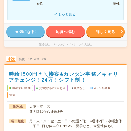
女性
男性
もっと見る
気になる!
応募へ進む
詳しく見る
派遣会社
パーソルテンプスタッフ株式会社
未読
掲載日
2026/08/06
時給1500円＊＼接客&カンタン事務／キャリ
アチェンジ！24万！シフト制！
職種未経験OK
交通費別途支給あり
残業なし
WEB登録OK
派遣
大阪市淀川区
勤務地
新大阪駅から徒歩3分
月・火・木・金・土・日・祝(週5日) ※週休2日（水曜定休
曜日頻度
＋平日1日お休み◎）★GW・夏季など、大型連休あり！