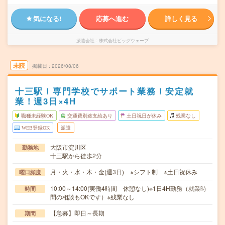
気になる!
応募へ進む
詳しく見る
派遣会社
株式会社ビッグウェーブ
未読
掲載日
2026/08/06
十三駅！専門学校でサポート業務！安定就
業！週3日×4H
職種未経験OK
交通費別途支給あり
土日祝日が休み
残業なし
WEB登録OK
派遣
大阪市淀川区
勤務地
十三駅から徒歩2分
月・火・水・木・金(週3日) ※シフト制 ※土日祝休み
曜日頻度
10:00～14:00(実働4時間 休憩なし)※1日4H勤務（就業時
時間
間の相談もOKです）※残業なし
【急募】即日～長期
期間