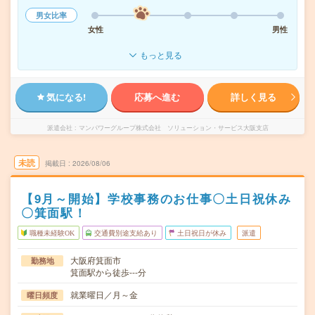
男女比率
女性
男性
もっと見る
気になる!
応募へ進む
詳しく見る
派遣会社
マンパワーグループ株式会社 ソリューション・サービス大阪支店
未読
掲載日
2026/08/06
【9月～開始】学校事務のお仕事〇土日祝休み
〇箕面駅！
職種未経験OK
交通費別途支給あり
土日祝日が休み
派遣
大阪府箕面市
勤務地
箕面駅から徒歩---分
就業曜日／月～金
曜日頻度