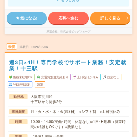
気になる!
応募へ進む
詳しく見る
派遣会社
株式会社ビッグウェーブ
未読
掲載日
2026/08/06
週3日×4H！専門学校でサポート業務！安定就
業！十三駅
職種未経験OK
交通費別途支給あり
土日祝日が休み
残業なし
WEB登録OK
派遣
大阪市淀川区
勤務地
十三駅から徒歩2分
月・火・水・木・金(週3日) ※シフト制 ※土日祝休み
曜日頻度
10:00～14:00(実働4時間 休憩なし)※1日4H勤務（就業時
時間
間の相談もOKです）※残業なし
【急募】即日～長期
期間