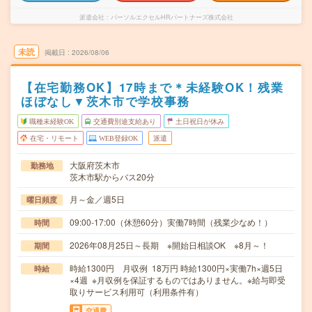
派遣会社
パーソルエクセルHRパートナーズ株式会社
未読
掲載日
2026/08/06
【在宅勤務OK】17時まで＊未経験OK！残業
ほぼなし▼茨木市で学校事務
職種未経験OK
交通費別途支給あり
土日祝日が休み
在宅・リモート
WEB登録OK
派遣
大阪府茨木市
勤務地
茨木市駅からバス20分
月～金／週5日
曜日頻度
09:00-17:00（休憩60分）実働7時間（残業少なめ！）
時間
2026年08月25日～長期 ※開始日相談OK ※8月～！
期間
時給1300円 月収例 18万円 時給1300円×実働7h×週5日
時給
×4週 ※月収例を保証するものではありません。※給与即受
取りサービス利用可（利用条件有）
交通費