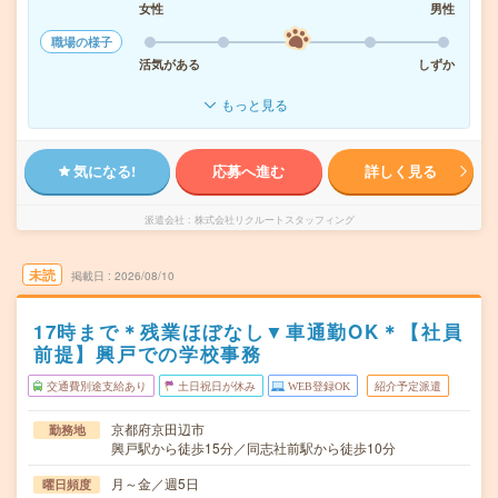
女性
男性
職場の様子
活気がある
しずか
もっと見る
気になる!
応募へ進む
詳しく見る
派遣会社
株式会社リクルートスタッフィング
未読
掲載日
2026/08/10
17時まで＊残業ほぼなし▼車通勤OK＊【社員
前提】興戸での学校事務
交通費別途支給あり
土日祝日が休み
WEB登録OK
紹介予定派遣
京都府京田辺市
勤務地
興戸駅から徒歩15分／同志社前駅から徒歩10分
月～金／週5日
曜日頻度