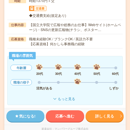
時給1370円＋交
時給
交通費
◆交通費支給(規定あり)
【国立大学院で広報や総務のお仕事】Webサイト(ホームペ
仕事内容
ージ)・SNSの更新広報物(チラシ、ポスター…
職種未経験OK / ブランクOK / 英語力不要
応募資格
【応募資格】何かしら事務職の経験
職場の雰囲気
年齢層
20代
30代
40代
50代
60代
職場の様子
活気がある
しずか
もっと見る
気になる!
応募へ進む
詳しく見る
派遣会社
マンパワーグループ株式会社