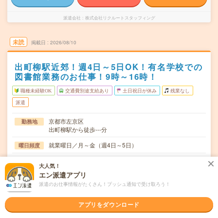
派遣会社
株式会社リクルートスタッフィング
未読
掲載日
2026/08/10
出町柳駅近郊！週4日～5日OK！有名学校での
図書館業務のお仕事！9時～16時！
職種未経験OK
交通費別途支給あり
土日祝日が休み
残業なし
派遣
京都市左京区
勤務地
出町柳駅から徒歩---分
就業曜日／月～金（週4日～5日）
曜日頻度
9：00～16：00
時間
大人気！
エン派遣アプリ
9月スタート（～長期）
期間
派遣のお仕事情報がたくさん！プッシュ通知で受け取ろう！
1300円+交通費全額支給
時給
アプリをダウンロード
交通費
交通費全額支給