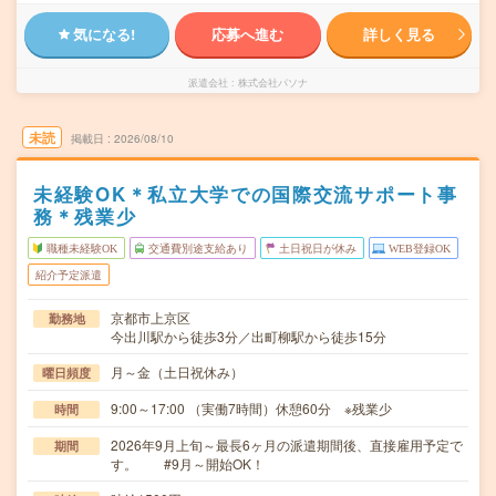
気になる!
応募へ進む
詳しく見る
派遣会社
株式会社パソナ
未読
掲載日
2026/08/10
未経験OK＊私立大学での国際交流サポート事
務＊残業少
職種未経験OK
交通費別途支給あり
土日祝日が休み
WEB登録OK
紹介予定派遣
京都市上京区
勤務地
今出川駅から徒歩3分／出町柳駅から徒歩15分
月～金（土日祝休み）
曜日頻度
9:00～17:00 （実働7時間）休憩60分 ※残業少
時間
2026年9月上旬～最長6ヶ月の派遣期間後、直接雇用予定で
期間
す。 #9月～開始OK！