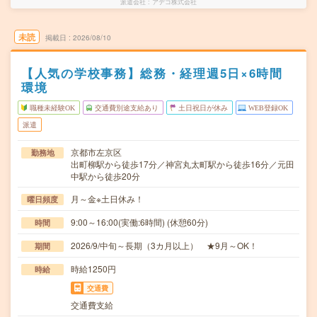
派遣会社
アデコ株式会社
未読
掲載日
2026/08/10
【人気の学校事務】総務・経理週5日×6時間
環境
職種未経験OK
交通費別途支給あり
土日祝日が休み
WEB登録OK
派遣
京都市左京区
勤務地
出町柳駅から徒歩17分／神宮丸太町駅から徒歩16分／元田
中駅から徒歩20分
月～金※土日休み！
曜日頻度
9:00～16:00(実働:6時間) (休憩60分)
時間
2026/9/中旬～長期（3カ月以上） ★9月～OK！
期間
時給1250円
時給
交通費
交通費支給