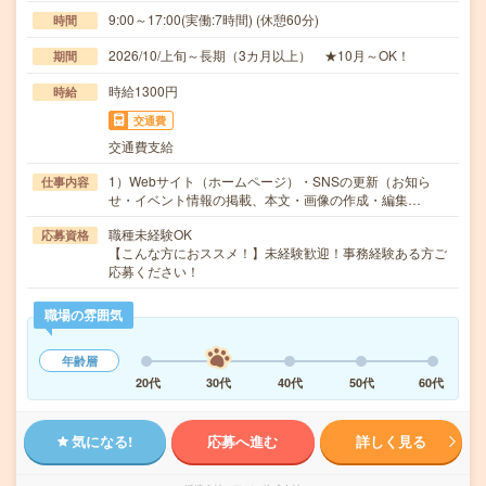
9:00～17:00(実働:7時間) (休憩60分)
時間
2026/10/上旬～長期（3カ月以上） ★10月～OK！
期間
時給1300円
時給
交通費
交通費支給
1）Webサイト（ホームページ）・SNSの更新（お知ら
仕事内容
せ・イベント情報の掲載、本文・画像の作成・編集…
職種未経験OK
応募資格
【こんな方におススメ！】未経験歓迎！事務経験ある方ご
応募ください！
職場の雰囲気
年齢層
20代
30代
40代
50代
60代
気になる!
応募へ進む
詳しく見る