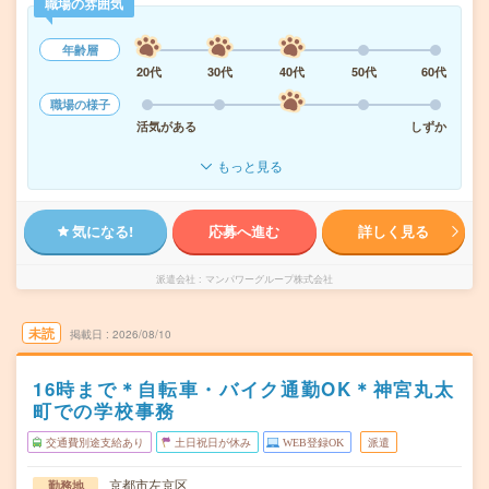
職場の雰囲気
年齢層
20代
30代
40代
50代
60代
職場の様子
活気がある
しずか
もっと見る
気になる!
応募へ進む
詳しく見る
派遣会社
マンパワーグループ株式会社
未読
掲載日
2026/08/10
16時まで＊自転車・バイク通勤OK＊神宮丸太
町での学校事務
交通費別途支給あり
土日祝日が休み
WEB登録OK
派遣
京都市左京区
勤務地