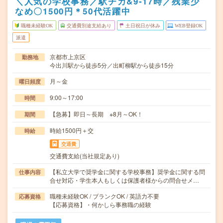
＼人気の学校事務／駅チカ&9‐17時／残業少
なめ〇1500円＊50代活躍中
職種未経験OK
交通費別途支給あり
土日祝日が休み
WEB登録OK
派遣
京都市上京区
勤務地
今出川駅から徒歩5分／出町柳駅から徒歩15分
月～金
曜日頻度
9:00～17:00
時間
【急募】即日～長期 ※8月～OK！
期間
時給1500円＋交
時給
交通費
交通費支給(当社規定あり)
【私立大学で奨学金に関する学校事務】奨学金に関する問
仕事内容
合せ対応・学生本人もしくは保護者様からの問合せメ…
職種未経験OK / ブランクOK / 英語力不要
応募資格
【応募資格】・何かしら事務職の経験