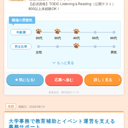
【必須資格】TOEIC Listening＆Reading（公開テスト）
800以上未経験OK！
職場の雰囲気
年齢層
20代
30代
40代
50代
60代
男女比率
女性
男性
もっと見る
気になる!
応募へ進む
詳しく見る
派遣会社
株式会社パソナ
未読
掲載日
2026/08/10
大学事務で教育補助とイベント運営を支える
事務サポート