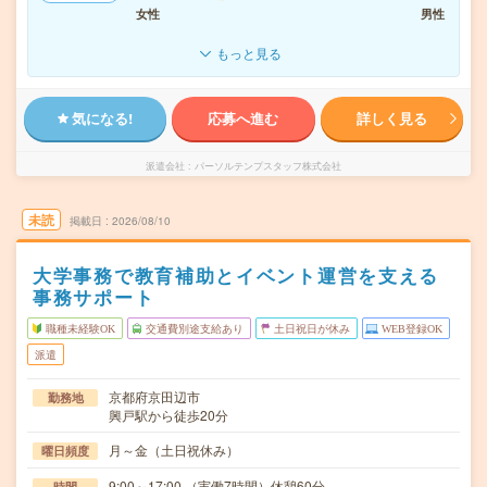
女性
男性
もっと見る
気になる!
応募へ進む
詳しく見る
派遣会社
パーソルテンプスタッフ株式会社
未読
掲載日
2026/08/10
大学事務で教育補助とイベント運営を支える
事務サポート
職種未経験OK
交通費別途支給あり
土日祝日が休み
WEB登録OK
派遣
京都府京田辺市
勤務地
興戸駅から徒歩20分
月～金（土日祝休み）
曜日頻度
9:00～17:00 （実働7時間）休憩60分
時間