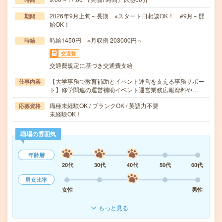
2026年9月上旬～長期 ※スタート日相談OK！ #9月～開
期間
始OK！
時給1450円 ※月収例 203000円～
時給
交通費
交通費規定に基づき交通費支給
【大学事務で教育補助とイベント運営を支える事務サポー
仕事内容
ト】修学関連の運営補助イベント運営業務広報資料や…
職種未経験OK / ブランクOK / 英語力不要
応募資格
未経験OK！
職場の雰囲気
年齢層
20代
30代
40代
50代
60代
男女比率
女性
男性
もっと見る