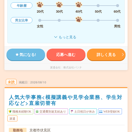
年齢層
20代
30代
40代
50代
60代
男女比率
女性
男性
もっと見る
気になる!
応募へ進む
詳しく見る
派遣会社
株式会社パソナ
未読
掲載日
2026/08/10
人気大学事務<模擬講義や見学会業務、学生対
応など>直雇切替有
職種未経験OK
交通費別途支給あり
土日祝日が休み
WEB登録OK
派遣
京都市伏見区
勤務地