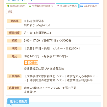
職種未経験OK
交通費別途支給あり
土日祝日が休み
WEB登録OK
派遣
京都府京田辺市
勤務地
興戸駅から徒歩20分
月～金（土日祝休み）
曜日頻度
9:00～17:00 （実働7時間）休憩60分
時間
【急募】即日～長期 ※スタート日相談OK！
期間
時給1450円 ※月収例 203000円～
時給
交通費
交通費規定に基づき交通費支給
【大学事務で教育補助とイベント運営を支える事務サポー
仕事内容
ト】修学関連の運営補助イベント運営業務広報資料や…
職種未経験OK / ブランクOK / 英語力不要
応募資格
未経験OK！
職場の雰囲気