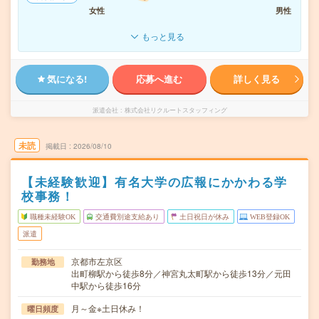
女性
男性
もっと見る
気になる!
応募へ進む
詳しく見る
派遣会社
株式会社リクルートスタッフィング
未読
掲載日
2026/08/10
【未経験歓迎】有名大学の広報にかかわる学
校事務！
職種未経験OK
交通費別途支給あり
土日祝日が休み
WEB登録OK
派遣
京都市左京区
勤務地
出町柳駅から徒歩8分／神宮丸太町駅から徒歩13分／元田
中駅から徒歩16分
月～金※土日休み！
曜日頻度