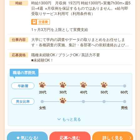
時給1300円 月収例 19万円 時給1300円×実働7h30m×週5
時給
日×4週 ※月収例を保証するものではありません。※給与即
受取りサービス利用可（利用条件有）
交通費
1ヶ月3万円を上限として実費支給
大学にて学内の調査やデータの取りまとめをお任せしま
仕事内容
す・各種調査の実施、集計・各部署への依頼連絡および…
職種未経験OK / ブランクOK / 英語力不要
応募資格
■未経験OK！
職場の雰囲気
年齢層
20代
30代
40代
50代
60代
男女比率
女性
男性
もっと見る
気になる!
応募へ進む
詳しく見る