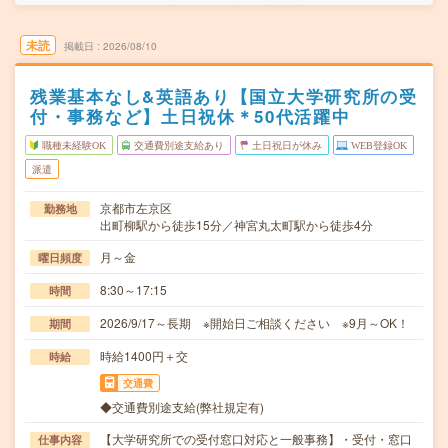
未読
掲載日
2026/08/10
残業基本なし&英語あり【国立大学研究所の受
付・事務など】土日祝休＊50代活躍中
職種未経験OK
交通費別途支給あり
土日祝日が休み
WEB登録OK
派遣
京都市左京区
勤務地
出町柳駅から徒歩15分／神宮丸太町駅から徒歩4分
月～金
曜日頻度
8:30～17:15
時間
2026/9/17～長期 ※開始日ご相談ください ※9月～OK！
期間
時給1400円＋交
時給
交通費
◆交通費別途支給(弊社規定有)
【大学研究所での受付窓口対応と一般事務】・受付・窓口
仕事内容