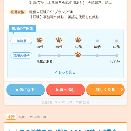
対応(英語による日常会話使用あり)・会議資料、議…
職種未経験OK / ブランクOK
応募資格
【経験】事務職の経験、英語を使用した経験
職場の雰囲気
年齢層
20代
30代
40代
50代
60代
職場の様子
活気がある
しずか
もっと見る
気になる!
応募へ進む
詳しく見る
派遣会社
マンパワーグループ株式会社
未読
掲載日
2026/08/10