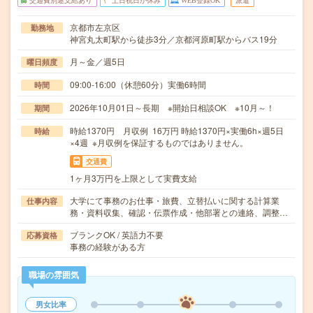
交通費別途支給あり
土日祝日が休み
WEB登録OK
派遣
京都市左京区
勤務地
神宮丸太町駅から徒歩3分／京都河原町駅からバス19分
月～金／週5日
曜日頻度
09:00-16:00（休憩60分）実働6時間
時間
2026年10月01日～長期 ※開始日相談OK ※10月～！
期間
時給1370円 月収例 16万円 時給1370円×実働6h×週5日
時給
×4週 ※月収例を保証するものではありません。
交通費
1ヶ月3万円を上限として実費支給
大学にて事務のお仕事・旅費、立替払いに関する計算業
仕事内容
務・資料収集、確認・伝票作成・他部署との連絡、調整…
ブランクOK / 英語力不要
応募資格
事務の経験がある方
職場の雰囲気
男女比率