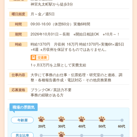
神宮丸太町駅から徒歩3分
月～金／週5日
曜日頻度
09:00-16:00（休憩60分）実働6時間
時間
2026年10月01日～長期 ※開始日相談OK ※10月～！
期間
時給1370円 月収例 16万円 時給1370円×実働6h×週5日
時給
×4週 ※月収例を保証するものではありません。
交通費
1ヶ月3万円を上限として実費支給
大学にて事務のお仕事・伝票処理・研究室のと連絡、調
仕事内容
整・各種報告書作成・電話対応・その他庶務業務
ブランクOK / 英語力不要
応募資格
事務の経験がある方
職場の雰囲気
年齢層
20代
30代
40代
50代
60代
男女比率