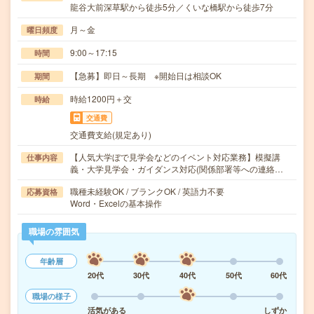
龍谷大前深草駅から徒歩5分／くいな橋駅から徒歩7分
月～金
曜日頻度
9:00～17:15
時間
【急募】即日～長期 ※開始日は相談OK
期間
時給1200円＋交
時給
交通費
交通費支給(規定あり)
【人気大学ぼで見学会などのイベント対応業務】模擬講
仕事内容
義・大学見学会・ガイダンス対応(関係部署等への連絡…
職種未経験OK / ブランクOK / 英語力不要
応募資格
Word・Excelの基本操作
職場の雰囲気
年齢層
20代
30代
40代
50代
60代
職場の様子
活気がある
しずか