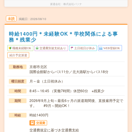
派遣会社
株式会社パソナ
未読
掲載日
2026/08/10
時給1400円＊未経験OK＊学校関係による事
務＊残業少
職種未経験OK
交通費別途支給あり
土日祝日が休み
WEB登録OK
紹介予定派遣
京都市北区
勤務地
国際会館駅からバス11分／北大路駅からバス18分
月～金（土日祝休み）
曜日頻度
8:45～16:45 （実働7時間）休憩60分 ※残業少
時間
2026年9月上旬～最長6ヶ月の派遣期間後、直接雇用予定で
期間
す。 #9月～開始OK！
時給1400円
時給
交通費
交通費規定に基づき交通費支給