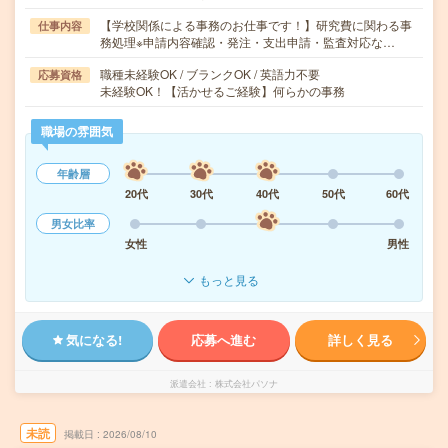
【学校関係による事務のお仕事です！】研究費に関わる事
仕事内容
務処理※申請内容確認・発注・支出申請・監査対応な…
職種未経験OK / ブランクOK / 英語力不要
応募資格
未経験OK！【活かせるご経験】何らかの事務
職場の雰囲気
年齢層
20代
30代
40代
50代
60代
男女比率
女性
男性
もっと見る
気になる!
応募へ進む
詳しく見る
派遣会社
株式会社パソナ
未読
掲載日
2026/08/10