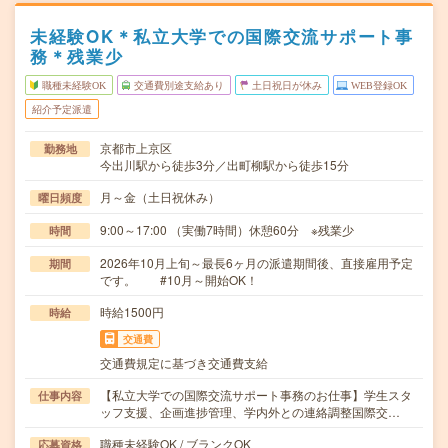
未経験OK＊私立大学での国際交流サポート事
務＊残業少
職種未経験OK
交通費別途支給あり
土日祝日が休み
WEB登録OK
紹介予定派遣
京都市上京区
勤務地
今出川駅から徒歩3分／出町柳駅から徒歩15分
月～金（土日祝休み）
曜日頻度
9:00～17:00 （実働7時間）休憩60分 ※残業少
時間
2026年10月上旬～最長6ヶ月の派遣期間後、直接雇用予定
期間
です。 #10月～開始OK！
時給1500円
時給
交通費
交通費規定に基づき交通費支給
【私立大学での国際交流サポート事務のお仕事】学生スタ
仕事内容
ッフ支援、企画進捗管理、学内外との連絡調整国際交…
職種未経験OK / ブランクOK
応募資格