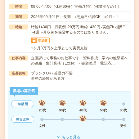
09:00-17:00（休憩60分）実働7時間（残業少なめ！）
時間
2026年09月01日～長期 ※開始日相談OK ※9月～！
期間
時給1430円 月収例 20万円 時給1430円×実働7h×週5日
時給
×4週 ※月収例を保証するものではありません。
交通費
1ヶ月3万円を上限として実費支給
企画課にて事務のお仕事です・資料作成・学内の他部署へ
仕事内容
の連絡・集計業務（Excel）・書類整理・電話応…
ブランクOK / 英語力不要
応募資格
事務の経験がある方
職場の雰囲気
年齢層
20代
30代
40代
50代
60代
男女比率
女性
男性
もっと見る