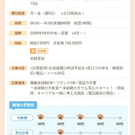
13分
月～金（週5日） ※土日祝休み！
曜日頻度
09:00～16:00(実働6時間 休憩1時間)
時間
2026年09月中旬～長期 ※9月～！
期間
時給1300円 月収例 156,000円
時給
交通費
全額支給
○伝票処理○出張旅費の申請手続き○窓口での学生・教授対
仕事内容
応○電話／メール対応
職種未経験OK / ブランクOK / 英語力不要
応募資格
＊未経験の方歓迎＊未経験の方でも安心スタート！・登録
時、キャリアを一緒に考える面談（電話面談の場合）…
職場の雰囲気
年齢層
20代
30代
40代
50代
60代
男女比率