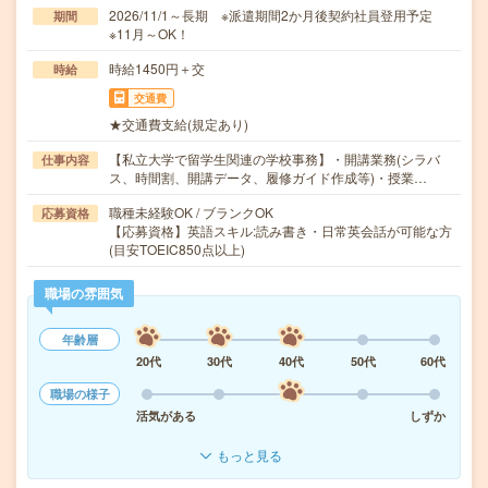
2026/11/1～長期 ※派遣期間2か月後契約社員登用予定
期間
※11月～OK！
時給1450円＋交
時給
交通費
★交通費支給(規定あり)
【私立大学で留学生関連の学校事務】・開講業務(シラバ
仕事内容
ス、時間割、開講データ、履修ガイド作成等)・授業…
職種未経験OK / ブランクOK
応募資格
【応募資格】英語スキル:読み書き・日常英会話が可能な方
(目安TOEIC850点以上)
職場の雰囲気
年齢層
20代
30代
40代
50代
60代
職場の様子
活気がある
しずか
もっと見る