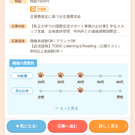
時給1500円
時給
交通費
交通費規定に基づき交通費支給
【私立大学での国際交流サポート事務のお仕事】学生スタ
仕事内容
ッフ支援、企画進捗管理、学内外との連絡調整国際交…
職種未経験OK / ブランクOK
応募資格
【必須資格】TOEIC Listening＆Reading（公開テスト）
800以上未経験OK！
職場の雰囲気
年齢層
20代
30代
40代
50代
60代
男女比率
女性
男性
もっと見る
気になる!
応募へ進む
詳しく見る