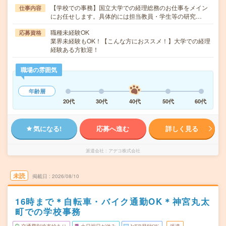
【学校での事務】国立大学での経理総務のお仕事をメイン
仕事内容
にお任せします。具体的には担当教員・学生等の研究…
職種未経験OK
応募資格
業界未経験もOK！【こんな方におススメ！】大学での経理
経験ある方歓迎！
職場の雰囲気
年齢層
20代
30代
40代
50代
60代
気になる!
応募へ進む
詳しく見る
派遣会社
アデコ株式会社
未読
掲載日
2026/08/10
16時まで＊自転車・バイク通勤OK＊神宮丸太
町での学校事務