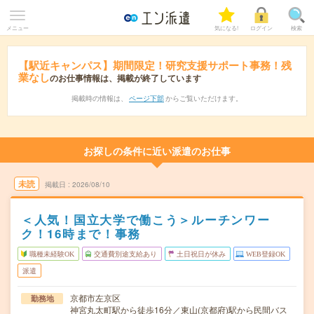
メニュー
気になる!
ログイン
検索
【駅近キャンパス】期間限定！研究支援サポート事務！残
業なし
のお仕事情報は、掲載が終了しています
掲載時の情報は、
ページ下部
からご覧いただけます。
お探しの条件に近い派遣のお仕事
未読
掲載日
2026/08/10
＜人気！国立大学で働こう＞ルーチンワー
ク！16時まで！事務
職種未経験OK
交通費別途支給あり
土日祝日が休み
WEB登録OK
派遣
京都市左京区
勤務地
神宮丸太町駅から徒歩16分／東山(京都府)駅から民間バス