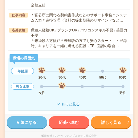
全額支給
＊官公庁に関わる契約書作成などのサポート事務＊システ
仕事内容
ム入力＊進捗管理（資料の提出期限のリマインドなど…
職種未経験OK / ブランクOK / パソコンスキル不要 / 英語力
応募資格
不要
＊未経験の方歓迎＊未経験の方でも安心スタート！・登録
時、キャリアを一緒に考える面談（TEL面談の場合…
職場の雰囲気
年齢層
20代
30代
40代
50代
60代
男女比率
女性
男性
もっと見る
気になる!
応募へ進む
詳しく見る
派遣会社
パーソルテンプスタッフ株式会社