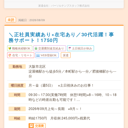
派遣会社
パーソルテンプスタッフ株式会社
未読
掲載日
2026/08/09
＼正社員実績あり×在宅あり／30代活躍！事
務サポート！1750円
職種未経験OK
交通費別途支給あり
土日祝日が休み
在宅・リモート
WEB登録OK
派遣
大阪市北区
勤務地
淀屋橋駅から徒歩5分／本町駅から---分／肥後橋駅から---
分
月～金（週5日） ※土日祝休みのお仕事！
曜日頻度
09:30～17:30(実働7時間 休憩1時間)※8～16時、10～18
時間
時などの時差出勤も可能です！…
2026年09月上旬～長期 ※9月～！
期間
時給1750円 月収例 245,000円+残業代
時給
交通費