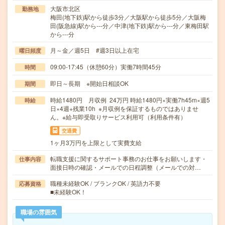
大阪市北区
勤務地
梅田(地下鉄)駅から徒歩3分／大阪駅から徒歩5分／大阪梅
田(阪急線)駅から---分／中津(地下鉄)駅から---分／東梅田駅
から---分
月～金／週5日 #週3日以上在宅
曜日頻度
09:00-17:45（休憩60分）実働7時間45分
時間
即日～長期 ※開始日相談OK
期間
時給1480円 月収例 24万円 時給1480円×実働7h45m×週5
時給
日×4週+残業10h ※月収例を保証するものではありませ
ん。※給与即受取りサービス利用可（利用条件有）
交通費
1ヶ月3万円を上限として実費支給
転職支援に関するサポート事務のお仕事をお願いします・
仕事内容
面接日時の確認・メールでの日程調整（メールでの対…
職種未経験OK / ブランクOK / 英語力不要
応募資格
■未経験OK！
職場の雰囲気