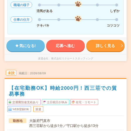
職場の様子
活気がある
しずか
仕事の仕方
テキパキ
コツコツ
気になる!
応募へ進む
詳しく見る
派遣会社
株式会社リクルートスタッフィング
未読
掲載日
2026/08/09
【在宅勤務OK】時給2000円！西三荘での貿
易事務
交通費別途支給あり
土日祝日が休み
在宅・リモート
WEB登録OK
派遣
大阪府門真市
勤務地
西三荘駅から徒歩1分／守口駅から徒歩13分