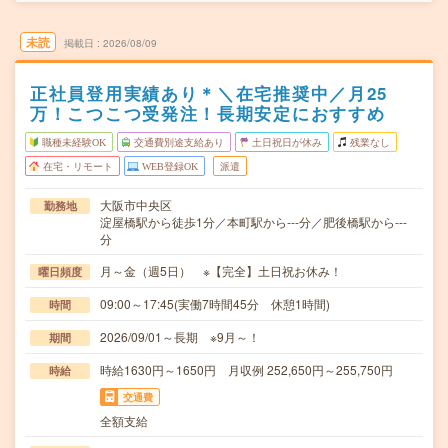
未読
掲載日
2026/08/09
正社員登用実績あり＊＼在宅推奨中／月25
万！こつこつ受発注！長期安定におすすめ
職種未経験OK
交通費別途支給あり
土日祝日が休み
残業なし
在宅・リモート
WEB登録OK
派遣
大阪市中央区
勤務地
淀屋橋駅から徒歩1分／本町駅から---分／肥後橋駅から---
分
月～金（週5日） ※【完全】土日祝お休み！
曜日頻度
09:00～17:45(実働7時間45分 休憩1時間)
時間
2026/09/01～長期 ※9月～！
期間
時給1630円～1650円 月収例 252,650円～255,750円
時給
交通費
全額支給