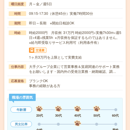
月～金／週5日
曜日頻度
09:15-17:30（休憩45分）実働7時間30分
時間
即日～長期 ※開始日相談OK
期間
時給2000円 月収例 31万円 時給2000円×実働7h30m×週5
時給
日×4週+残業5h ※月収例を保証するものではありません。
※給与即受取りサービス利用可（利用条件有）
交通費
1ヶ月3万円を上限として実費支給
大手グループ企業にて営業事務＆貿易関連のサポート業務
仕事内容
をお願いします・国内外の受発注業務・納期確認、調…
ブランクOK
応募資格
事務の経験がある方
職場の雰囲気
年齢層
20代
30代
40代
50代
60代
男女比率
女性
男性