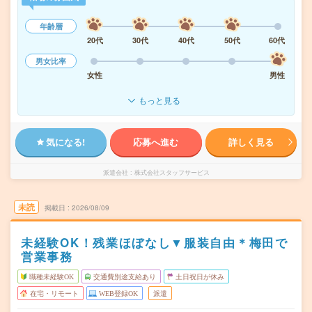
年齢層
20代
30代
40代
50代
60代
男女比率
女性
男性
もっと見る
気になる!
応募へ進む
詳しく見る
派遣会社
株式会社スタッフサービス
未読
掲載日
2026/08/09
未経験OK！残業ほぼなし▼服装自由＊梅田で
営業事務
職種未経験OK
交通費別途支給あり
土日祝日が休み
在宅・リモート
WEB登録OK
派遣