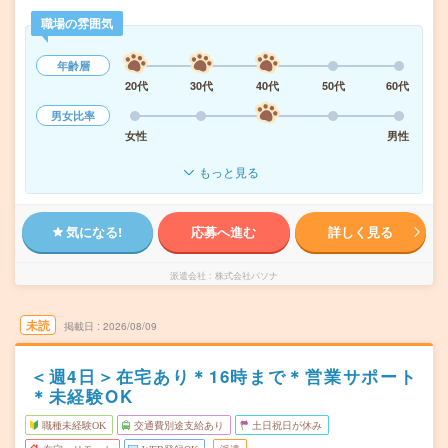
職場の雰囲気
年齢層
20代
30代
40代
50代
60代
男女比率
女性
男性
もっと見る
気になる!
応募へ進む
詳しく見る
派遣会社
株式会社パソナ
未読
掲載日
2026/08/09
＜週4日＞在宅あり＊16時まで＊営業サポート
＊未経験OK
職種未経験OK
交通費別途支給あり
土日祝日が休み