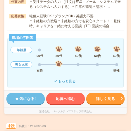
＊受注データの入力 （注文はFAX・メール・システムで来
仕事内容
る→システムへ入力する）＊在庫の確認＊請求・…
職種未経験OK / ブランクOK / 英語力不要
応募資格
＊未経験の方歓迎＊未経験の方でも安心スタート！・登録
時、キャリアを一緒に考える面談（TEL面談の場合…
職場の雰囲気
年齢層
20代
30代
40代
50代
60代
男女比率
女性
男性
もっと見る
気になる!
応募へ進む
詳しく見る
派遣会社
パーソルテンプスタッフ株式会社
未読
掲載日
2026/08/09