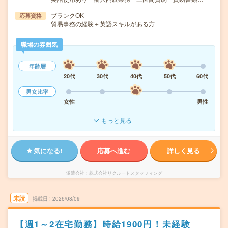
ブランクOK
応募資格
貿易事務の経験＋英語スキルがある方
職場の雰囲気
年齢層
20代
30代
40代
50代
60代
男女比率
女性
男性
もっと見る
気になる!
応募へ進む
詳しく見る
派遣会社
株式会社リクルートスタッフィング
未読
掲載日
2026/08/09
【週1～2在宅勤務】時給1900円！未経験