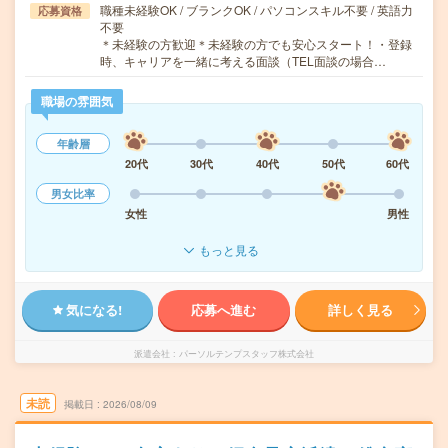
職種未経験OK / ブランクOK / パソコンスキル不要 / 英語力
応募資格
不要
＊未経験の方歓迎＊未経験の方でも安心スタート！・登録
時、キャリアを一緒に考える面談（TEL面談の場合…
職場の雰囲気
年齢層
20代
30代
40代
50代
60代
男女比率
女性
男性
もっと見る
気になる!
応募へ進む
詳しく見る
派遣会社
パーソルテンプスタッフ株式会社
未読
掲載日
2026/08/09