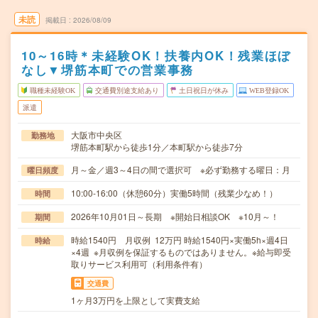
未読
掲載日
2026/08/09
10～16時＊未経験OK！扶養内OK！残業ほぼ
なし▼堺筋本町での営業事務
職種未経験OK
交通費別途支給あり
土日祝日が休み
WEB登録OK
派遣
大阪市中央区
勤務地
堺筋本町駅から徒歩1分／本町駅から徒歩7分
月～金／週3～4日の間で選択可 ※必ず勤務する曜日：月
曜日頻度
10:00-16:00（休憩60分）実働5時間（残業少なめ！）
時間
2026年10月01日～長期 ※開始日相談OK ※10月～！
期間
時給1540円 月収例 12万円 時給1540円×実働5h×週4日
時給
×4週 ※月収例を保証するものではありません。※給与即受
取りサービス利用可（利用条件有）
交通費
1ヶ月3万円を上限として実費支給