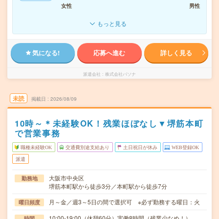
女性
男性
もっと見る
気になる!
応募へ進む
詳しく見る
派遣会社
株式会社パソナ
未読
掲載日
2026/08/09
10時～＊未経験OK！残業ほぼなし▼堺筋本町
で営業事務
職種未経験OK
交通費別途支給あり
土日祝日が休み
WEB登録OK
派遣
大阪市中央区
勤務地
堺筋本町駅から徒歩3分／本町駅から徒歩7分
月～金／週3～5日の間で選択可 ※必ず勤務する曜日：火
曜日頻度
10:00-19:00（休憩60分）実働8時間（残業少なめ！）
時間