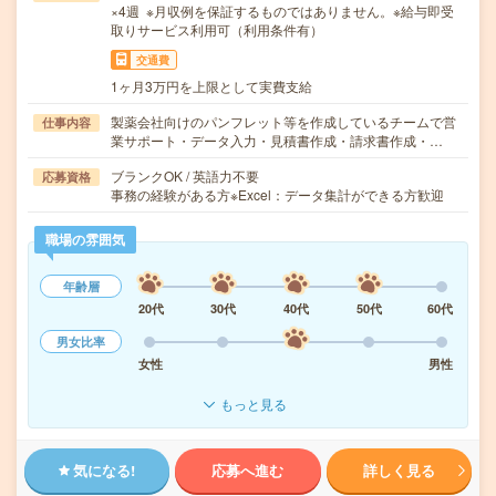
×4週 ※月収例を保証するものではありません。※給与即受
取りサービス利用可（利用条件有）
交通費
1ヶ月3万円を上限として実費支給
製薬会社向けのパンフレット等を作成しているチームで営
仕事内容
業サポート・データ入力・見積書作成・請求書作成・…
ブランクOK / 英語力不要
応募資格
事務の経験がある方※Excel：データ集計ができる方歓迎
職場の雰囲気
年齢層
20代
30代
40代
50代
60代
男女比率
女性
男性
もっと見る
気になる!
応募へ進む
詳しく見る