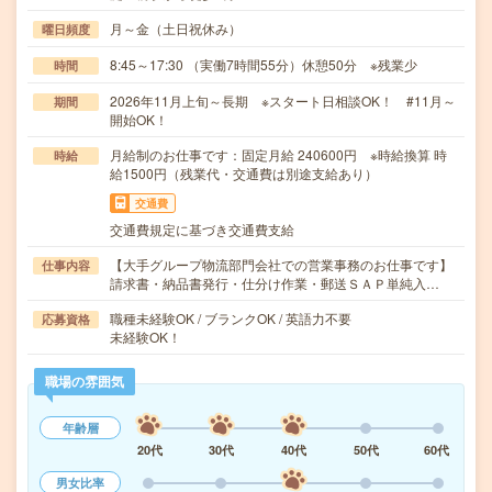
月～金（土日祝休み）
曜日頻度
8:45～17:30 （実働7時間55分）休憩50分 ※残業少
時間
2026年11月上旬～長期 ※スタート日相談OK！ #11月～
期間
開始OK！
月給制のお仕事です：固定月給 240600円 ※時給換算 時
時給
給1500円（残業代・交通費は別途支給あり）
交通費
交通費規定に基づき交通費支給
【大手グループ物流部門会社での営業事務のお仕事です】
仕事内容
請求書・納品書発行・仕分け作業・郵送ＳＡＰ単純入…
職種未経験OK / ブランクOK / 英語力不要
応募資格
未経験OK！
職場の雰囲気
年齢層
20代
30代
40代
50代
60代
男女比率