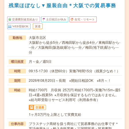
残業ほぼなし▼服装自由＊大阪での貿易事務
交通費別途支給あり
土日祝日が休み
在宅・リモート
WEB登録OK
派遣
大阪市北区
勤務地
大阪駅から徒歩5分／西梅田駅から徒歩4分／東梅田駅から-
--分／大阪梅田(阪急線)駅から---分／梅田(地下鉄)駅から---
分
月～金／週5日
曜日頻度
09:15-17:30（休憩60分）実働7時間15分（残業少なめ！）
時間
2026年08月20日～長期 ※開始日相談OK ※8月～！
期間
時給1700円 月収例 25万円 時給1700円×実働7h15m×週5
時給
日×4週+残業5h ※月収例を保証するものではありません。
※給与即受取りサービス利用可（利用条件有）
交通費
1ヶ月3万円を上限として実費支給
プラスチック商材を扱う商社にて貿易事務のお仕事です＊
仕事内容
英語使用あり・輸入内販業務・三国間貿易・貿易書類…