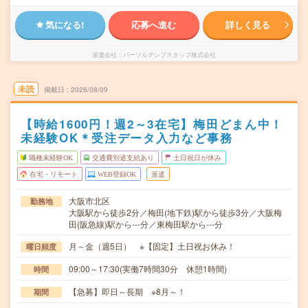
気になる!
応募へ進む
詳しく見る
派遣会社
パーソルテンプスタッフ株式会社
未読
掲載日
2026/08/09
【時給1600円！週2～3在宅】梅田どまん中！
未経験OK＊受注データ入力など事務
職種未経験OK
交通費別途支給あり
土日祝日が休み
在宅・リモート
WEB登録OK
派遣
大阪市北区
勤務地
大阪駅から徒歩2分／梅田(地下鉄)駅から徒歩3分／大阪梅
田(阪急線)駅から---分／東梅田駅から---分
月～金（週5日） ※【固定】土日祝お休み！
曜日頻度
09:00～17:30(実働7時間30分 休憩1時間)
時間
【急募】即日～長期 ※8月～！
期間