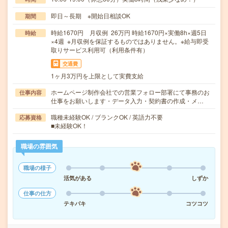
即日～長期 ※開始日相談OK
期間
時給1670円 月収例 26万円 時給1670円×実働8h×週5日
時給
×4週 ※月収例を保証するものではありません。※給与即受
取りサービス利用可（利用条件有）
交通費
1ヶ月3万円を上限として実費支給
ホームページ制作会社での営業フォロー部署にて事務のお
仕事内容
仕事をお願いします・データ入力・契約書の作成・メ…
職種未経験OK / ブランクOK / 英語力不要
応募資格
■未経験OK！
職場の雰囲気
職場の様子
活気がある
しずか
仕事の仕方
テキパキ
コツコツ