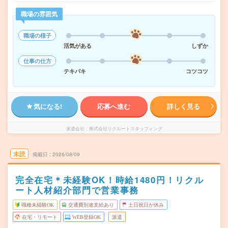
職場の雰囲気
職場の様子
活気がある
しずか
仕事の仕方
テキパキ
コツコツ
気になる!
応募へ進む
詳しく見る
派遣会社
株式会社リクルートスタッフィング
未読
掲載日
2026/08/09
完全在宅＊未経験OK！時給1480円！リクル
ート人材紹介部門で営業事務
職種未経験OK
交通費別途支給あり
土日祝日が休み
在宅・リモート
WEB登録OK
派遣