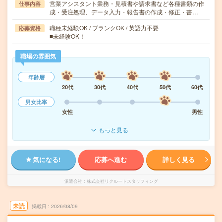
営業アシスタント業務・見積書や請求書など各種書類の作
仕事内容
成・受注処理、データ入力・報告書の作成・修正・書…
職種未経験OK / ブランクOK / 英語力不要
応募資格
■未経験OK！
職場の雰囲気
年齢層
20代
30代
40代
50代
60代
男女比率
女性
男性
もっと見る
気になる!
応募へ進む
詳しく見る
派遣会社
株式会社リクルートスタッフィング
未読
掲載日
2026/08/09