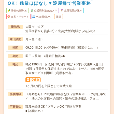
OK！残業ほぼなし▼淀屋橋で営業事務
職種未経験OK
交通費別途支給あり
土日祝日が休み
在宅・リモート
WEB登録OK
派遣
大阪市中央区
勤務地
淀屋橋駅から徒歩3分／北浜(大阪府)駅から徒歩5分
月～金／週5日
曜日頻度
09:00-18:00（休憩60分）実働8時間（残業少なめ！）
時間
即日～長期 ※開始日相談OK
期間
時給1900円 月収例 30万円 時給1900円×実働8h×週5日
時給
×4週 ※月収例を保証するものではありません。※給与即受
取りサービス利用可（利用条件有）
交通費
1ヶ月3万円を上限として実費支給
《外勤あり》PCや情報機器を扱う営業サポートのお仕事で
仕事内容
す・法人のお客様への訪問・案件の進捗確認・フォ…
職種未経験OK / ブランクOK / 英語力不要
応募資格
■未経験OK！