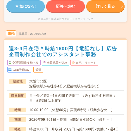
気になる!
応募へ進む
詳しく見る
派遣会社
株式会社リクルートスタッフィング
未読
掲載日
2026/08/09
週3-4日在宅＊時給1600円【電話なし】広告
企画制作会社でのアシスタント事務
交通費別途支給あり
土日祝日が休み
在宅・リモート
WEB登録OK
派遣
大阪市北区
勤務地
淀屋橋駅から徒歩4分／肥後橋駅から徒歩3分
月～金／週2～4日の間で選択可 ※必ず勤務する曜日：
曜日頻度
月 #週3日以上在宅
10:00-19:00（休憩60分）実働8時間（残業少なめ！）
時間
2026年09月01日～長期 ※開始日相談OK ※9月～！
期間
時給1600円 月収例 20万円 時給1600円×実働8h×週4日
時給