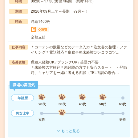
09:30～17:30(実働7時間 休憩1時間)
時間
2026年09月上旬～長期 ※9月～！
期間
時給1400円
時給
交通費
全額支給
＊カーテンの数量などのデータ入力＊注文書の整理・ファ
仕事内容
イリング＊電話対応＊庶務事務未経験OK○コツコツ…
職種未経験OK / ブランクOK / 英語力不要
応募資格
＊未経験の方歓迎＊未経験の方でも安心スタート！・登録
時、キャリアを一緒に考える面談（TEL面談の場合…
職場の雰囲気
年齢層
20代
30代
40代
50代
60代
男女比率
女性
男性
もっと見る