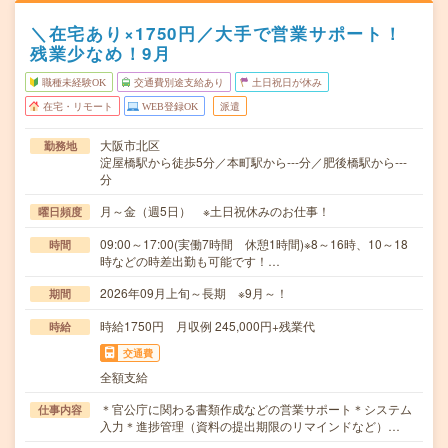
＼在宅あり×1750円／大手で営業サポート！
残業少なめ！9月
職種未経験OK
交通費別途支給あり
土日祝日が休み
在宅・リモート
WEB登録OK
派遣
大阪市北区
勤務地
淀屋橋駅から徒歩5分／本町駅から---分／肥後橋駅から---
分
月～金（週5日） ※土日祝休みのお仕事！
曜日頻度
09:00～17:00(実働7時間 休憩1時間)※8～16時、10～18
時間
時などの時差出勤も可能です！…
2026年09月上旬～長期 ※9月～！
期間
時給1750円 月収例 245,000円+残業代
時給
交通費
全額支給
＊官公庁に関わる書類作成などの営業サポート＊システム
仕事内容
入力＊進捗管理（資料の提出期限のリマインドなど）…