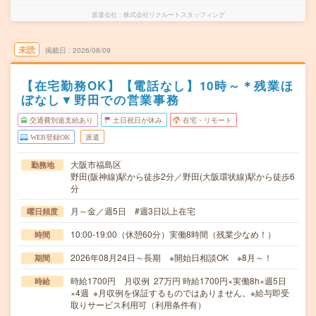
派遣会社
株式会社リクルートスタッフィング
未読
掲載日
2026/08/09
【在宅勤務OK】【電話なし】10時～＊残業ほ
ぼなし▼野田での営業事務
交通費別途支給あり
土日祝日が休み
在宅・リモート
WEB登録OK
派遣
大阪市福島区
勤務地
野田(阪神線)駅から徒歩2分／野田(大阪環状線)駅から徒歩6
分
月～金／週5日 #週3日以上在宅
曜日頻度
10:00-19:00（休憩60分）実働8時間（残業少なめ！）
時間
2026年08月24日～長期 ※開始日相談OK ※8月～！
期間
時給1700円 月収例 27万円 時給1700円×実働8h×週5日
時給
×4週 ※月収例を保証するものではありません。※給与即受
取りサービス利用可（利用条件有）