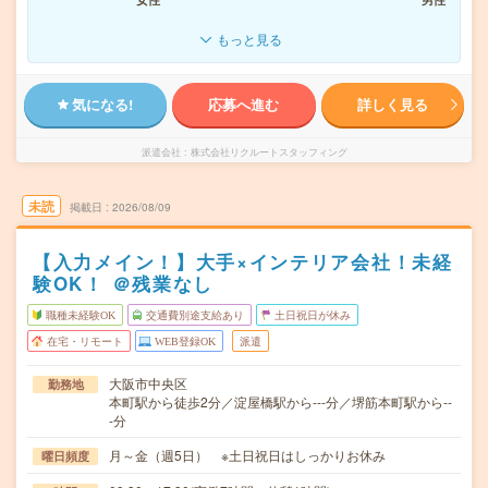
もっと見る
気になる!
応募へ進む
詳しく見る
派遣会社
株式会社リクルートスタッフィング
未読
掲載日
2026/08/09
【入力メイン！】大手×インテリア会社！未経
験OK！ ＠残業なし
職種未経験OK
交通費別途支給あり
土日祝日が休み
在宅・リモート
WEB登録OK
派遣
大阪市中央区
勤務地
本町駅から徒歩2分／淀屋橋駅から---分／堺筋本町駅から--
-分
月～金（週5日） ※土日祝日はしっかりお休み
曜日頻度