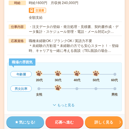
時給1600円 月収例 240,000円
時給
交通費
全額支給
・注文データの登録・発注処理・見積書、契約書作成・デ
仕事内容
ータ集計・スケジュール管理・電話・メール対応※少…
職種未経験OK / ブランクOK / 英語力不要
応募資格
＊未経験の方歓迎＊未経験の方でも安心スタート！・登録
時、キャリアを一緒に考える面談（TEL面談の場合…
職場の雰囲気
年齢層
20代
30代
40代
50代
60代
男女比率
女性
男性
もっと見る
気になる!
応募へ進む
詳しく見る