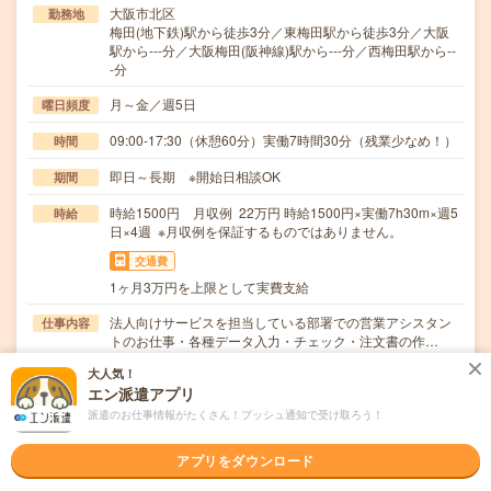
大阪市北区
勤務地
梅田(地下鉄)駅から徒歩3分／東梅田駅から徒歩3分／大阪
駅から---分／大阪梅田(阪神線)駅から---分／西梅田駅から--
-分
月～金／週5日
曜日頻度
09:00-17:30（休憩60分）実働7時間30分（残業少なめ！）
時間
即日～長期 ※開始日相談OK
期間
時給1500円 月収例 22万円 時給1500円×実働7h30m×週5
時給
日×4週 ※月収例を保証するものではありません。
交通費
1ヶ月3万円を上限として実費支給
法人向けサービスを担当している部署での営業アシスタン
仕事内容
トのお仕事・各種データ入力・チェック・注文書の作…
大人気！
職種未経験OK / ブランクOK / 英語力不要
応募資格
エン派遣アプリ
■未経験OK！
派遣のお仕事情報がたくさん！プッシュ通知で受け取ろう！
職場の雰囲気
アプリをダウンロード
年齢層