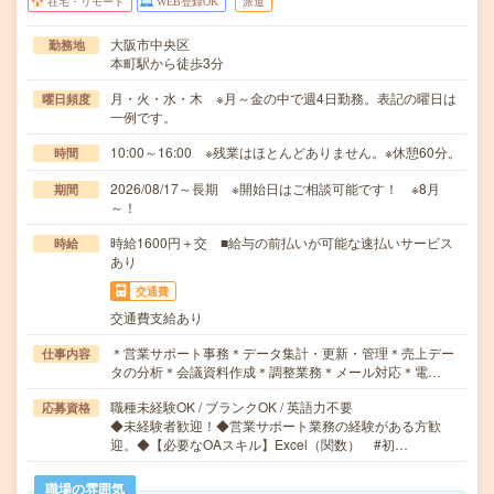
在宅・リモート
WEB登録OK
派遣
大阪市中央区
勤務地
本町駅から徒歩3分
月・火・水・木 ※月～金の中で週4日勤務。表記の曜日は
曜日頻度
一例です。
10:00～16:00 ※残業はほとんどありません。※休憩60分。
時間
2026/08/17～長期 ※開始日はご相談可能です！ ※8月
期間
～！
時給1600円＋交 ■給与の前払いが可能な速払いサービス
時給
あり
交通費
交通費支給あり
＊営業サポート事務＊データ集計・更新・管理＊売上デー
仕事内容
タの分析＊会議資料作成＊調整業務＊メール対応＊電…
職種未経験OK / ブランクOK / 英語力不要
応募資格
◆未経験者歓迎！◆営業サポート業務の経験がある方歓
迎。◆【必要なOAスキル】Excel（関数） #初…
職場の雰囲気