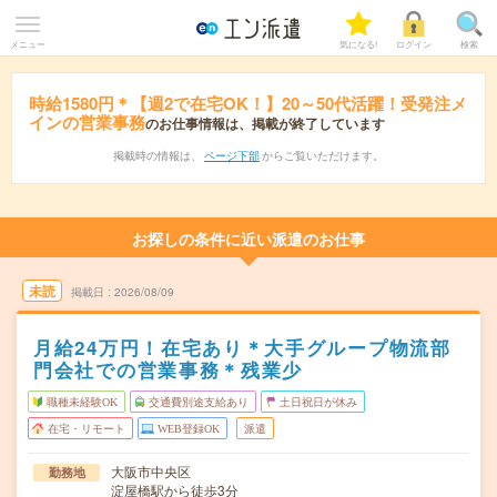
メニュー
気になる!
ログイン
検索
時給1580円＊【週2で在宅OK！】20～50代活躍！受発注メ
インの営業事務
のお仕事情報は、掲載が終了しています
掲載時の情報は、
ページ下部
からご覧いただけます。
お探しの条件に近い派遣のお仕事
未読
掲載日
2026/08/09
月給24万円！在宅あり＊大手グループ物流部
門会社での営業事務＊残業少
職種未経験OK
交通費別途支給あり
土日祝日が休み
在宅・リモート
WEB登録OK
派遣
大阪市中央区
勤務地
淀屋橋駅から徒歩3分