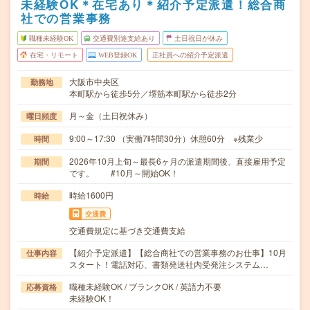
未経験OK＊在宅あり＊紹介予定派遣！総合商
社での営業事務
職種未経験OK
交通費別途支給あり
土日祝日が休み
在宅・リモート
WEB登録OK
正社員への紹介予定派遣
大阪市中央区
勤務地
本町駅から徒歩5分／堺筋本町駅から徒歩2分
月～金（土日祝休み）
曜日頻度
9:00～17:30 （実働7時間30分）休憩60分 ※残業少
時間
2026年10月上旬～最長6ヶ月の派遣期間後、直接雇用予定
期間
です。 #10月～開始OK！
時給1600円
時給
交通費
交通費規定に基づき交通費支給
【紹介予定派遣】【総合商社での営業事務のお仕事】10月
仕事内容
スタート！電話対応、書類発送社内受発注システム…
職種未経験OK / ブランクOK / 英語力不要
応募資格
未経験OK！