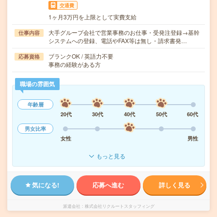
交通費
1ヶ月3万円を上限として実費支給
大手グループ会社で営業事務のお仕事・受発注登録→基幹
仕事内容
システムへの登録、電話やFAX等は無し・請求書発…
ブランクOK / 英語力不要
応募資格
事務の経験がある方
職場の雰囲気
年齢層
20代
30代
40代
50代
60代
男女比率
女性
男性
もっと見る
気になる!
応募へ進む
詳しく見る
派遣会社
株式会社リクルートスタッフィング