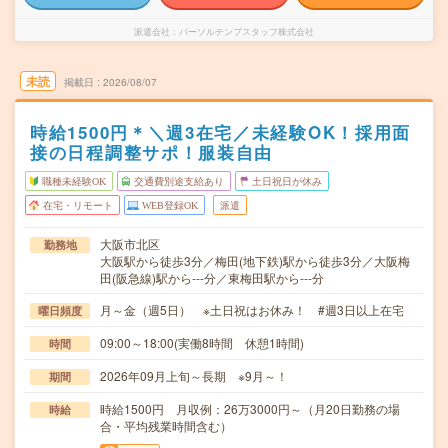
派遣会社
パーソルテンプスタッフ株式会社
未読
掲載日
2026/08/07
時給1500円＊＼週3在宅／未経験OK！採用面
接の日程調整サポ！服装自由
職種未経験OK
交通費別途支給あり
土日祝日が休み
在宅・リモート
WEB登録OK
派遣
大阪市北区
勤務地
大阪駅から徒歩3分／梅田(地下鉄)駅から徒歩3分／大阪梅
田(阪急線)駅から---分／東梅田駅から---分
月～金（週5日） ※土日祝はお休み！ #週3日以上在宅
曜日頻度
09:00～18:00(実働8時間 休憩1時間)
時間
2026年09月上旬～長期 ※9月～！
期間
時給1500円 月収例：26万3000円～（月20日勤務の場
時給
合・平均残業時間含む）