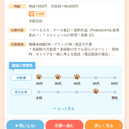
時給1550円 月収例 148,800円
時給
交通費
全額支給
＊データ入力・データ集計＊資料作成（Powerpointを使用
仕事内容
多め＊）＊スケジュールの管理＊庶務【O…
職種未経験OK / ブランクOK / 英語力不要
応募資格
＊未経験の方歓迎＊未経験の方でも安心スタート！・登録
時、キャリアを一緒に考える面談（電話面談の場合）…
職場の雰囲気
年齢層
20代
30代
40代
50代
60代
男女比率
女性
男性
もっと見る
気になる!
応募へ進む
詳しく見る