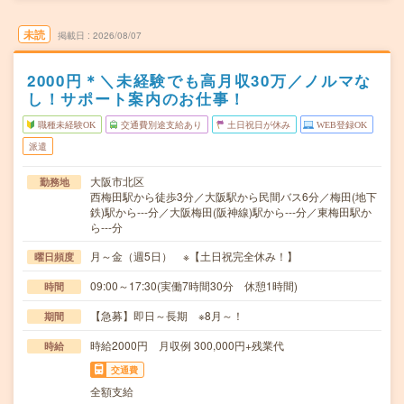
未読
掲載日
2026/08/07
2000円＊＼未経験でも高月収30万／ノルマな
し！サポート案内のお仕事！
職種未経験OK
交通費別途支給あり
土日祝日が休み
WEB登録OK
派遣
大阪市北区
勤務地
西梅田駅から徒歩3分／大阪駅から民間バス6分／梅田(地下
鉄)駅から---分／大阪梅田(阪神線)駅から---分／東梅田駅か
ら---分
月～金（週5日） ※【土日祝完全休み！】
曜日頻度
09:00～17:30(実働7時間30分 休憩1時間)
時間
【急募】即日～長期 ※8月～！
期間
時給2000円 月収例 300,000円+残業代
時給
交通費
全額支給