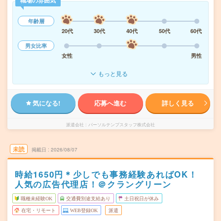
職場の雰囲気
年齢層
20代
30代
40代
50代
60代
男女比率
女性
男性
もっと見る
気になる!
応募へ進む
詳しく見る
派遣会社
パーソルテンプスタッフ株式会社
未読
掲載日
2026/08/07
時給1650円＊少しでも事務経験あればOK！
人気の広告代理店！＠クラングリーン
職種未経験OK
交通費別途支給あり
土日祝日が休み
在宅・リモート
WEB登録OK
派遣