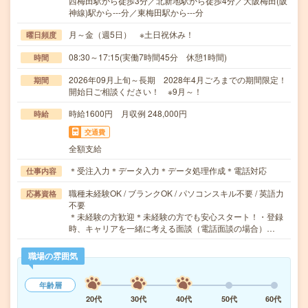
西梅田駅から徒歩3分／北新地駅から徒歩4分／大阪梅田(阪
神線)駅から---分／東梅田駅から---分
月～金（週5日） ※土日祝休み！
曜日頻度
08:30～17:15(実働7時間45分 休憩1時間)
時間
2026年09月上旬～長期 2028年4月ごろまでの期間限定！
期間
開始日ご相談ください！ ※9月～！
時給1600円 月収例 248,000円
時給
交通費
全額支給
＊受注入力＊データ入力＊データ処理作成＊電話対応
仕事内容
職種未経験OK / ブランクOK / パソコンスキル不要 / 英語力
応募資格
不要
＊未経験の方歓迎＊未経験の方でも安心スタート！・登録
時、キャリアを一緒に考える面談（電話面談の場合）…
職場の雰囲気
年齢層
20代
30代
40代
50代
60代