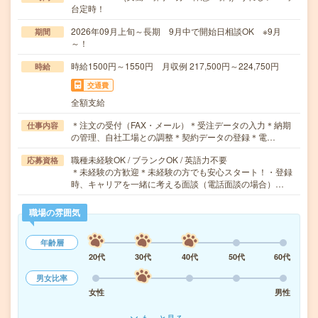
台定時！
2026年09月上旬～長期 9月中で開始日相談OK ※9月
期間
～！
時給1500円～1550円 月収例 217,500円～224,750円
時給
交通費
全額支給
＊注文の受付（FAX・メール）＊受注データの入力＊納期
仕事内容
の管理、自社工場との調整＊契約データの登録＊電…
職種未経験OK / ブランクOK / 英語力不要
応募資格
＊未経験の方歓迎＊未経験の方でも安心スタート！・登録
時、キャリアを一緒に考える面談（電話面談の場合）…
職場の雰囲気
年齢層
20代
30代
40代
50代
60代
男女比率
女性
男性
もっと見る