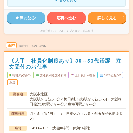
気になる!
応募へ進む
詳しく見る
派遣会社
パーソルテンプスタッフ株式会社
未読
掲載日
2026/08/07
《大手！社員化制度あり》30～50代活躍！注
文受付のお仕事
職種未経験OK
交通費別途支給あり
土日祝日が休み
WEB登録OK
派遣
大阪市北区
勤務地
大阪駅から徒歩6分／梅田(地下鉄)駅から徒歩5分／大阪梅
田(阪急線)駅から---分／東梅田駅から---分
月～金（週5日） ※土日祝休み（お盆・年末年始休暇あり
曜日頻度
♪）
09:00～18:00(実働8時間 休憩1時間)
時間