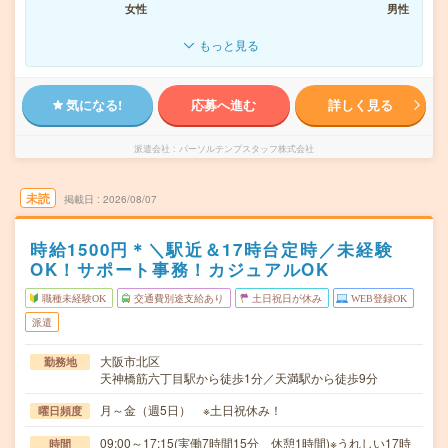
女性
男性
もっと見る
気になる!
応募へ進む
詳しく見る
派遣会社
パーソルテンプスタッフ株式会社
未読
掲載日
2026/08/07
時給1500円＊＼駅近＆17時台定時／未経験
OK！サポート事務！カジュアルOK
職種未経験OK
交通費別途支給あり
土日祝日が休み
WEB登録OK
派遣
大阪市北区
勤務地
天神橋筋六丁目駅から徒歩1分／天満駅から徒歩9分
月～金（週5日） ※土日祝休み！
曜日頻度
09:00～17:15(実働7時間15分 休憩1時間)※うれしい17時
時間