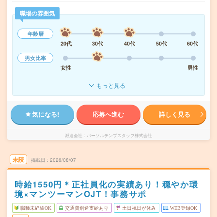
職場の雰囲気
年齢層
20代
30代
40代
50代
60代
男女比率
女性
男性
もっと見る
気になる!
応募へ進む
詳しく見る
派遣会社
パーソルテンプスタッフ株式会社
未読
掲載日
2026/08/07
時給1550円＊正社員化の実績あり！穏やか環
境×マンツーマンOJT！事務サポ
職種未経験OK
交通費別途支給あり
土日祝日が休み
WEB登録OK