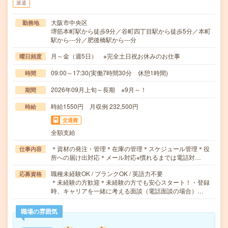
派遣
大阪市中央区
勤務地
堺筋本町駅から徒歩9分／谷町四丁目駅から徒歩5分／本町
駅から---分／肥後橋駅から---分
月～金（週5日） ※完全土日祝お休みのお仕事
曜日頻度
09:00～17:30(実働7時間30分 休憩1時間)
時間
2026年09月上旬～長期 ※9月～！
期間
時給1550円 月収例 232,500円
時給
交通費
全額支給
＊資材の発注・管理＊在庫の管理＊スケジュール管理＊役
仕事内容
所への届け出対応＊メール対応※慣れるまでは電話対…
職種未経験OK / ブランクOK / 英語力不要
応募資格
＊未経験の方歓迎＊未経験の方でも安心スタート！・登録
時、キャリアを一緒に考える面談（電話面談の場合）…
職場の雰囲気