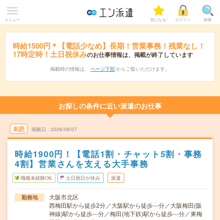
メニュー
気になる!
ログイン
検索
時給1500円＊【電話少なめ】長期！営業事務！残業なし！
17時定時！土日祝休み
のお仕事情報は、掲載が終了しています
掲載時の情報は、
ページ下部
からご覧いただけます。
お探しの条件に近い派遣のお仕事
未読
掲載日
2026/08/07
時給1900円！【電話1割・チャット5割・事務
4割】営業さんを支える大手事務
職種未経験OK
土日祝日が休み
派遣
大阪市北区
勤務地
西梅田駅から徒歩2分／大阪駅から徒歩---分／大阪梅田(阪
神線)駅から徒歩---分／梅田(地下鉄)駅から徒歩---分／東梅