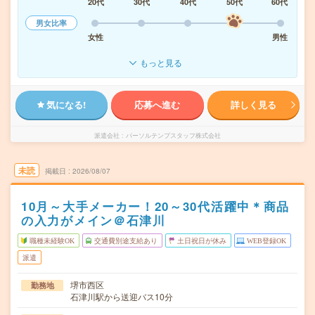
20代
30代
40代
50代
60代
男女比率
女性
男性
もっと見る
気になる!
応募へ進む
詳しく見る
派遣会社
パーソルテンプスタッフ株式会社
未読
掲載日
2026/08/07
10月～大手メーカー！20～30代活躍中＊商品
の入力がメイン＠石津川
職種未経験OK
交通費別途支給あり
土日祝日が休み
WEB登録OK
派遣
堺市西区
勤務地
石津川駅から送迎バス10分