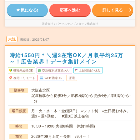
気になる!
応募へ進む
詳しく見る
派遣会社
パーソルテンプスタッフ株式会社
未読
掲載日
2026/08/07
時給1550円＊＼週3在宅OK／月収平均25万
～！広告業界！データ集計メイン
職種未経験OK
交通費別途支給あり
土日祝日が休み
在宅・リモート
WEB登録OK
派遣
大阪市北区
勤務地
淀屋橋駅から徒歩3分／肥後橋駅から徒歩4分／本町駅から-
--分
月・火・水・木・金(週3日) ※シフト制 ※土日祝お休み。
曜日頻度
週3～週4勤務。 #週3日以上在宅
10:00～19:00(実働8時間 休憩1時間)
時間
2026年09月上旬～長期 ※9月～！
期間