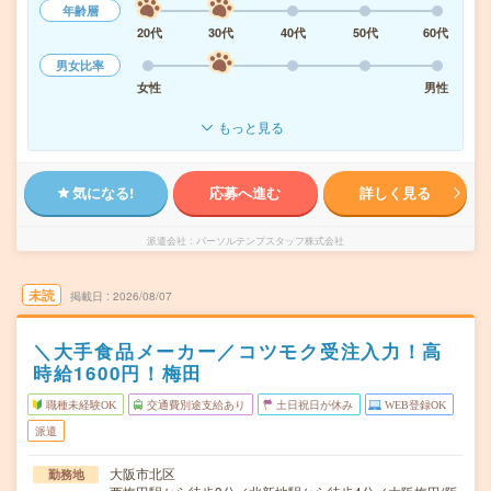
年齢層
20代
30代
40代
50代
60代
男女比率
女性
男性
もっと見る
気になる!
応募へ進む
詳しく見る
派遣会社
パーソルテンプスタッフ株式会社
未読
掲載日
2026/08/07
＼大手食品メーカー／コツモク受注入力！高
時給1600円！梅田
職種未経験OK
交通費別途支給あり
土日祝日が休み
WEB登録OK
派遣
大阪市北区
勤務地