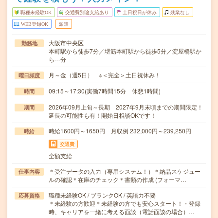
職種未経験OK
交通費別途支給あり
土日祝日が休み
残業なし
WEB登録OK
派遣
大阪市中央区
勤務地
本町駅から徒歩7分／堺筋本町駅から徒歩5分／淀屋橋駅か
ら---分
月～金（週5日） ※＜完全＞土日祝休み！
曜日頻度
09:15～17:30(実働7時間15分 休憩1時間)
時間
2026年09月上旬～長期 2027年9月末頃までの期間限定！
期間
延長の可能性も有！開始日相談OKです！
時給1600円～1650円 月収例 232,000円～239,250円
時給
交通費
全額支給
＊受注データの入力（専用システム！）＊納品スケジュー
仕事内容
ルの確認＊在庫のチェック＊書類の作成 (フォーマ…
職種未経験OK / ブランクOK / 英語力不要
応募資格
＊未経験の方歓迎＊未経験の方でも安心スタート！・登録
時、キャリアを一緒に考える面談（電話面談の場合）…