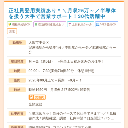
正社員登用実績あり＊＼月収25万～／半導体
を扱う大手で営業サポート！30代活躍中
職種未経験OK
交通費別途支給あり
土日祝日が休み
WEB登録OK
派遣
大阪市中央区
勤務地
淀屋橋駅から徒歩1分／本町駅から---分／肥後橋駅から---
分
月～金（週5日） ※完全土日祝お休みのお仕事！
曜日頻度
09:00～17:30(実働7時間30分 休憩1時間)
時間
2026年09月上旬～長期 ※9月～！
期間
時給1650円 月収例 247,500円+残業代
時給
交通費
全額支給
＼環境めちゃ！自分のペースでお仕事できます○／＊見積
仕事内容
書作成＊納期確認、調整・社内申請＊口座開設＊パン…
職種未経験OK / ブランクOK / 英語力不要
応募資格