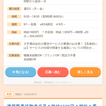
田駅から徒歩---分
週5日（月～金）
曜日頻度
9:00～18:00（実8時間 休60分）
時間
9/1～長期 ※8/24締切 ＃9月～
期間
時給1900円 ＊月収例：時給 1,900円 × 8時間 ×20
時給
日 = 304,000円
大手通信会社の通信サービスの事務のお仕事！【具体的に
仕事内容
は】サービスの仕様や関連する施策についての問合せ…
職種未経験OK / ブランクOK / 英語力不要
応募資格
未経験OK
気になる!
応募へ進む
詳しく見る
派遣会社
株式会社トライバルユニット
未読
掲載日
2026/08/07