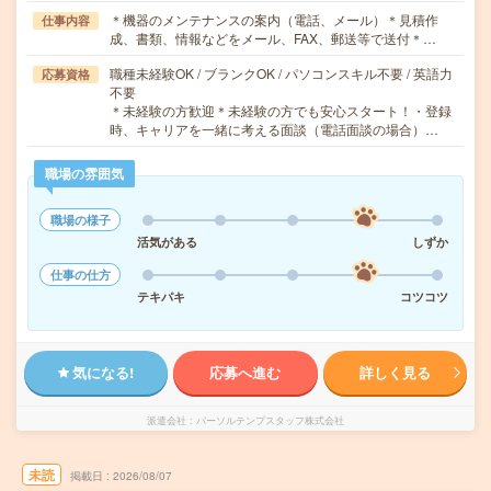
＊機器のメンテナンスの案内（電話、メール）＊見積作
仕事内容
成、書類、情報などをメール、FAX、郵送等で送付＊…
職種未経験OK / ブランクOK / パソコンスキル不要 / 英語力
応募資格
不要
＊未経験の方歓迎＊未経験の方でも安心スタート！・登録
時、キャリアを一緒に考える面談（電話面談の場合）…
職場の雰囲気
職場の様子
活気がある
しずか
仕事の仕方
テキパキ
コツコツ
気になる!
応募へ進む
詳しく見る
派遣会社
パーソルテンプスタッフ株式会社
未読
掲載日
2026/08/07