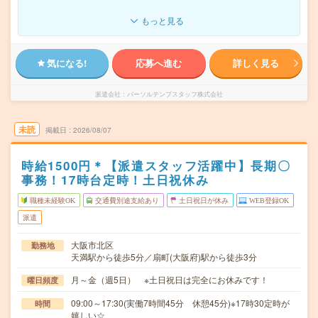
もっと見る
気になる!
応募へ進む
詳しく見る
派遣会社
パーソルテンプスタッフ株式会社
未読
掲載日
2026/08/07
時給1500円＊【派遣スタッフ活躍中】長期〇
事務！17時台定時！土日祝休み
職種未経験OK
交通費別途支給あり
土日祝日が休み
WEB登録OK
派遣
大阪市北区
勤務地
天満駅から徒歩5分／扇町(大阪府)駅から徒歩3分
月～金（週5日） ※土日祝日は完全にお休みです！
曜日頻度
09:00～17:30(実働7時間45分 休憩45分)※17時30定時が
時間
嬉しい☆