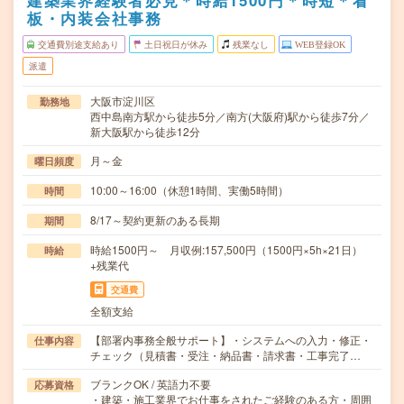
建築業界経験者必見＊時給1500円＊時短＊看
板・内装会社事務
交通費別途支給あり
土日祝日が休み
残業なし
WEB登録OK
派遣
大阪市淀川区
勤務地
西中島南方駅から徒歩5分／南方(大阪府)駅から徒歩7分／
新大阪駅から徒歩12分
月～金
曜日頻度
10:00～16:00（休憩1時間、実働5時間）
時間
8/17～契約更新のある長期
期間
時給1500円～ 月収例:157,500円（1500円×5h×21日）
時給
+残業代
交通費
全額支給
【部署内事務全般サポート】・システムへの入力・修正・
仕事内容
チェック（見積書・受注・納品書・請求書・工事完了…
ブランクOK / 英語力不要
応募資格
・建築・施工業界でお仕事をされたご経験のある方・周囲