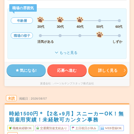
職場の雰囲気
年齢層
20代
30代
40代
50代
60代
職場の様子
活気がある
しずか
もっと見る
気になる!
応募へ進む
詳しく見る
派遣会社
パーソルテンプスタッフ株式会社
未読
掲載日
2026/08/07
時給1500円＊【2名×9月】スニーカーOK！無
期雇用実績！未経験可カンタン事務
職種未経験OK
交通費別途支給あり
土日祝日が休み
WEB登録OK