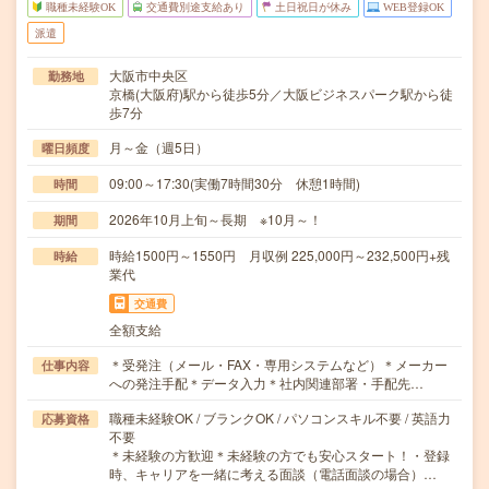
職種未経験OK
交通費別途支給あり
土日祝日が休み
WEB登録OK
派遣
大阪市中央区
勤務地
京橋(大阪府)駅から徒歩5分／大阪ビジネスパーク駅から徒
歩7分
月～金（週5日）
曜日頻度
09:00～17:30(実働7時間30分 休憩1時間)
時間
2026年10月上旬～長期 ※10月～！
期間
時給1500円～1550円 月収例 225,000円～232,500円+残
時給
業代
交通費
全額支給
＊受発注（メール・FAX・専用システムなど）＊メーカー
仕事内容
への発注手配＊データ入力＊社内関連部署・手配先…
職種未経験OK / ブランクOK / パソコンスキル不要 / 英語力
応募資格
不要
＊未経験の方歓迎＊未経験の方でも安心スタート！・登録
時、キャリアを一緒に考える面談（電話面談の場合）…