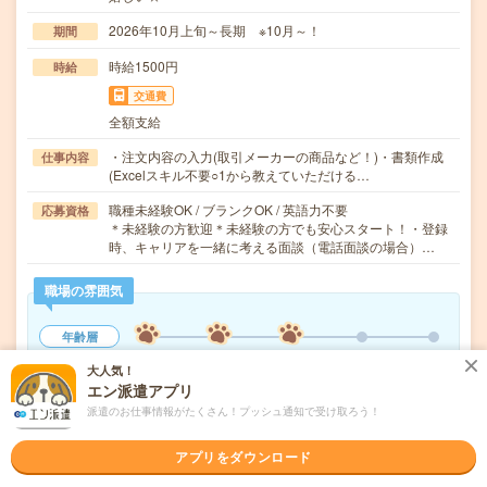
2026年10月上旬～長期 ※10月～！
期間
時給1500円
時給
交通費
全額支給
・注文内容の入力(取引メーカーの商品など！)・書類作成
仕事内容
(Excelスキル不要○1から教えていただける…
職種未経験OK / ブランクOK / 英語力不要
応募資格
＊未経験の方歓迎＊未経験の方でも安心スタート！・登録
時、キャリアを一緒に考える面談（電話面談の場合）…
職場の雰囲気
年齢層
20代
30代
40代
50代
60代
大人気！
エン派遣アプリ
男女比率
派遣のお仕事情報がたくさん！プッシュ通知で受け取ろう！
女性
男性
もっと見る
アプリをダウンロード