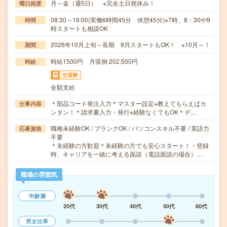
月～金（週5日） ※完全土日祝休み！
曜日頻度
08:30～16:00(実働6時間45分 休憩45分)※7時、8：30や9
時間
時スタートも相談OK
2026年10月上旬～長期 9月スタートもOK！ ※10月～！
期間
時給1500円 月収例 202,500円
時給
交通費
全額支給
＊部品コード発注入力＊マスター設定※教えてもらえばカ
仕事内容
ンタン！＊請求書入力・発行※経験なくてもOK＊デ…
職種未経験OK / ブランクOK / パソコンスキル不要 / 英語力
応募資格
不要
＊未経験の方歓迎＊未経験の方でも安心スタート！・登録
時、キャリアを一緒に考える面談（電話面談の場合）…
職場の雰囲気
年齢層
20代
30代
40代
50代
60代
男女比率