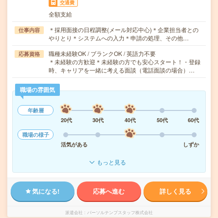
交通費
全額支給
＊採用面接の日程調整(メール対応中心)＊企業担当者との
仕事内容
やりとり＊システムへの入力＊申請の処理、その他…
職種未経験OK / ブランクOK / 英語力不要
応募資格
＊未経験の方歓迎＊未経験の方でも安心スタート！・登録
時、キャリアを一緒に考える面談（電話面談の場合）…
職場の雰囲気
年齢層
20代
30代
40代
50代
60代
職場の様子
活気がある
しずか
もっと見る
気になる!
応募へ進む
詳しく見る
派遣会社
パーソルテンプスタッフ株式会社