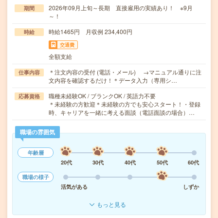
2026年09月上旬～長期 直接雇用の実績あり！ ※9月
期間
～！
時給1465円 月収例 234,400円
時給
交通費
全額支給
＊注文内容の受付 (電話・メール) →マニュアル通りに注
仕事内容
文内容を確認するだけ！＊データ入力（専用シ…
職種未経験OK / ブランクOK / 英語力不要
応募資格
＊未経験の方歓迎＊未経験の方でも安心スタート！・登録
時、キャリアを一緒に考える面談（電話面談の場合）…
職場の雰囲気
年齢層
20代
30代
40代
50代
60代
職場の様子
活気がある
しずか
もっと見る