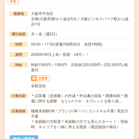
派遣
大阪市中央区
勤務地
京橋(大阪府)駅から徒歩5分／大阪ビジネスパーク駅から徒
歩7分
月～金（週5日）
曜日頻度
09:00～17:30(実働7時間30分 休憩1時間)
時間
2026年09月上旬～長期 ※9月～！
期間
時給1500円～1550円 月収例 225,000円～232,500円+残
時給
業代
交通費
全額支給
＊試算書（見積書）の作成＊申込書の回収＊開通依頼＊開
仕事内容
通に関する調整 など※スマホ・タブレットを取り扱…
職種未経験OK / ブランクOK / パソコンスキル不要 / 英語力
応募資格
不要
＊未経験の方歓迎＊未経験の方でも安心スタート！・登録
時、キャリアを一緒に考える面談（電話面談の場合）…