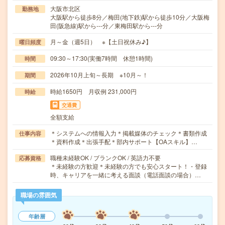
大阪市北区
勤務地
大阪駅から徒歩8分／梅田(地下鉄)駅から徒歩10分／大阪梅
田(阪急線)駅から---分／東梅田駅から---分
月～金（週5日） ※【土日祝休み♪】
曜日頻度
09:30～17:30(実働7時間 休憩1時間)
時間
2026年10月上旬～長期 ※10月～！
期間
時給1650円 月収例 231,000円
時給
交通費
全額支給
＊システムへの情報入力＊掲載媒体のチェック＊書類作成
仕事内容
＊資料作成＊出張手配＊部内サポート【OAスキル】…
職種未経験OK / ブランクOK / 英語力不要
応募資格
＊未経験の方歓迎＊未経験の方でも安心スタート！・登録
時、キャリアを一緒に考える面談（電話面談の場合）…
職場の雰囲気
年齢層