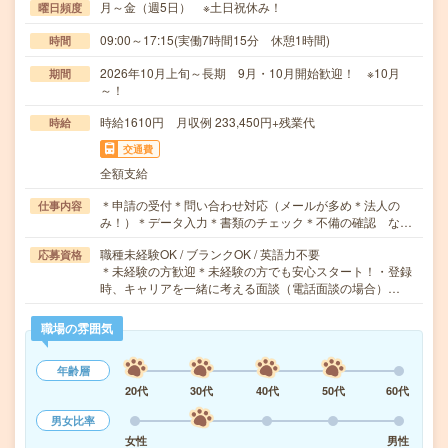
月～金（週5日） ※土日祝休み！
曜日頻度
09:00～17:15(実働7時間15分 休憩1時間)
時間
2026年10月上旬～長期 9月・10月開始歓迎！ ※10月
期間
～！
時給1610円 月収例 233,450円+残業代
時給
交通費
全額支給
＊申請の受付＊問い合わせ対応（メールが多め＊法人の
仕事内容
み！）＊データ入力＊書類のチェック＊不備の確認 な…
職種未経験OK / ブランクOK / 英語力不要
応募資格
＊未経験の方歓迎＊未経験の方でも安心スタート！・登録
時、キャリアを一緒に考える面談（電話面談の場合）…
職場の雰囲気
年齢層
20代
30代
40代
50代
60代
男女比率
女性
男性