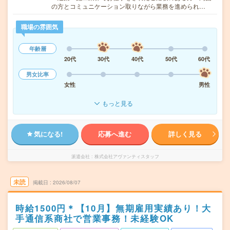
の方とコミュニケーション取りながら業務を進められ…
職場の雰囲気
年齢層
20代
30代
40代
50代
60代
男女比率
女性
男性
もっと見る
気になる!
応募へ進む
詳しく見る
派遣会社
株式会社アヴァンティスタッフ
未読
掲載日
2026/08/07
時給1500円＊【10月】無期雇用実績あり！大
手通信系商社で営業事務！未経験OK