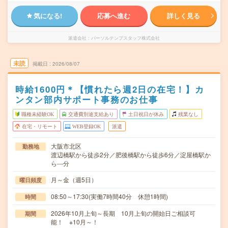
気になる!
応募へ進む
詳しく見る
派遣会社
パーソルテンプスタッフ株式会社
未読
掲載日
2026/08/07
時給1600円＊【慣れたら週2日の在宅！】カ
ンタン部内サポート事務のお仕事
職種未経験OK
交通費別途支給あり
土日祝日が休み
残業なし
在宅・リモート
WEB登録OK
派遣
大阪市北区
勤務地
渡辺橋駅から徒歩2分／肥後橋駅から徒歩6分／淀屋橋駅か
ら---分
月～金（週5日）
曜日頻度
08:50～17:30(実働7時間40分 休憩1時間)
時間
2026年10月上旬～長期 10月上旬の開始日ご相談可
期間
能！ ※10月～！