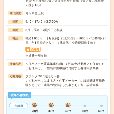
府)駅から徒歩10分／淀屋橋駅から徒歩13分／長堀橋駅か
ら徒歩15分
月火木金土祝
曜日頻度
9:15～17:45（休憩60分）
時間
8月～長期 ※開始日応相談
期間
時給1,600円 【月収例】252,000円＝1600円×7.5時間×21
時給
日 年1回昇給あり！ ※残業代、交通費別途支給！
交通費
交通費全額支給
＼住宅メーカ系建築事務所にて性能申請業務／お任せした
仕事内容
いお仕事は、・性能評価申請に付随する各種申請業務…
ブランクOK / 英語力不要
応募資格
いずれか当てはまる方・住宅メーカーでの設計関連事務経
験がある方・建築の勉強をした事がある方・設計事務…
職場の雰囲気
年齢層
20代
30代
40代
50代
60代