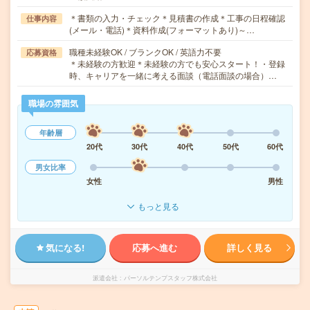
＊書類の入力・チェック＊見積書の作成＊工事の日程確認
仕事内容
(メール・電話)＊資料作成(フォーマットあり)～…
職種未経験OK / ブランクOK / 英語力不要
応募資格
＊未経験の方歓迎＊未経験の方でも安心スタート！・登録
時、キャリアを一緒に考える面談（電話面談の場合）…
職場の雰囲気
年齢層
20代
30代
40代
50代
60代
男女比率
女性
男性
もっと見る
気になる!
応募へ進む
詳しく見る
派遣会社
パーソルテンプスタッフ株式会社