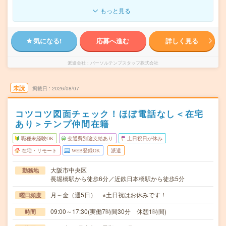
もっと見る
気になる!
応募へ進む
詳しく見る
派遣会社
パーソルテンプスタッフ株式会社
未読
掲載日
2026/08/07
コツコツ図面チェック！ほぼ電話なし＜在宅
あり＞テンプ仲間在籍
職種未経験OK
交通費別途支給あり
土日祝日が休み
在宅・リモート
WEB登録OK
派遣
大阪市中央区
勤務地
長堀橋駅から徒歩6分／近鉄日本橋駅から徒歩5分
月～金（週5日） ※土日祝はお休みです！
曜日頻度
09:00～17:30(実働7時間30分 休憩1時間)
時間