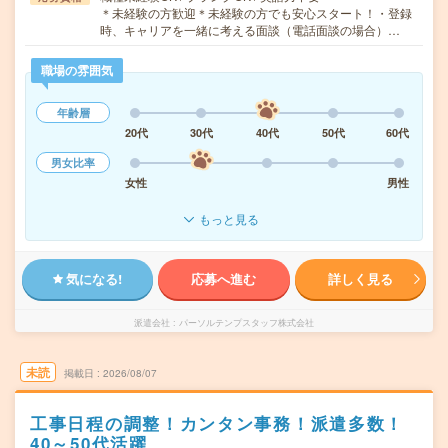
＊未経験の方歓迎＊未経験の方でも安心スタート！・登録
時、キャリアを一緒に考える面談（電話面談の場合）…
職場の雰囲気
年齢層
20代
30代
40代
50代
60代
男女比率
女性
男性
もっと見る
気になる!
応募へ進む
詳しく見る
派遣会社
パーソルテンプスタッフ株式会社
未読
掲載日
2026/08/07
工事日程の調整！カンタン事務！派遣多数！
40～50代活躍