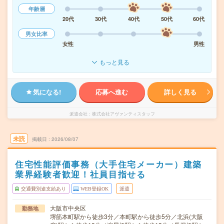
年齢層
20代
30代
40代
50代
60代
男女比率
女性
男性
もっと見る
気になる!
応募へ進む
詳しく見る
派遣会社
株式会社アヴァンティスタッフ
未読
掲載日
2026/08/07
住宅性能評価事務（大手住宅メーカー）建築
業界経験者歓迎！社員目指せる
交通費別途支給あり
WEB登録OK
派遣
大阪市中央区
勤務地
堺筋本町駅から徒歩3分／本町駅から徒歩5分／北浜(大阪