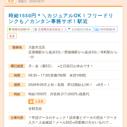
未読
掲載日
2026/08/07
時給1550円＊＼カジュアルOK！フリードリ
ンクも／カンタン事務サポ！駅近
職種未経験OK
交通費別途支給あり
土日祝日が休み
WEB登録OK
派遣
大阪市北区
勤務地
淀屋橋駅から徒歩3分／肥後橋駅から徒歩3分／本町駅から-
--分
月～金（週5日） ※土日祝日お休みです！
曜日頻度
09:30～17:30(実働7時間 休憩1時間)
時間
2026年09月上旬～長期 即日開始もOK！ ※9月～！
期間
時給1550円 月収例 217,000円+残業代
時給
交通費
全額支給
＊申請データのチェック＊請求書とデータの照合＊データ
仕事内容
入力＊入金確認＊メール対応※同業務の方がいるので…