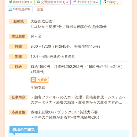
職種未経験OK
交通費別途支給あり
土日祝日が休み
残業なし
WEB登録OK
派遣
大阪府吹田市
勤務地
江坂駅から徒歩7分／服部天神駅から徒歩25分
月～金
曜日頻度
9:00～17:30（休憩45分、実働7時間45分）
時間
10月～契約更新のある長期
期間
時給1550円 月収例:252,262円（1550円×7.75h×21日）
時給
+残業代
交通費
全額支給
・顧客ファイルへの入力・管理・見積書作成・システムへ
仕事内容
のデータ入力・経費の精算・取引先からの取引内容の…
職種未経験OK / ブランクOK / 英語力不要
応募資格
・事務のご経験がある方※業界未経験OK！
職場の雰囲気