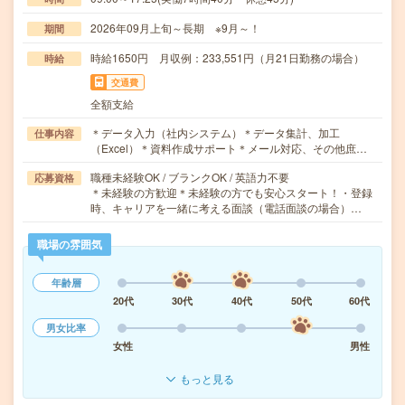
2026年09月上旬～長期 ※9月～！
期間
時給1650円 月収例：233,551円（月21日勤務の場合）
時給
交通費
全額支給
＊データ入力（社内システム）＊データ集計、加工
仕事内容
（Excel）＊資料作成サポート＊メール対応、その他庶…
職種未経験OK / ブランクOK / 英語力不要
応募資格
＊未経験の方歓迎＊未経験の方でも安心スタート！・登録
時、キャリアを一緒に考える面談（電話面談の場合）…
職場の雰囲気
年齢層
20代
30代
40代
50代
60代
男女比率
女性
男性
もっと見る