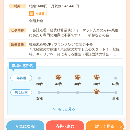
時給1600円 月収例 245,440円
時給
交通費
全額支給
・会計処理・経費精算業務(フォーマット入力のみ)→業務
仕事内容
にあたり専門の知識は不要です！！・研修などの会…
職種未経験OK / ブランクOK / 英語力不要
応募資格
＊未経験の方歓迎＊未経験の方でも安心スタート！・登録
時、キャリアを一緒に考える面談（電話面談の場合）…
職場の雰囲気
年齢層
20代
30代
40代
50代
60代
男女比率
女性
男性
もっと見る
気になる!
応募へ進む
詳しく見る