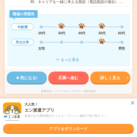
時、キャリアを一緒に考える面談（電話面談の場合）…
職場の雰囲気
年齢層
20代
30代
40代
50代
60代
男女比率
女性
男性
もっと見る
気になる!
応募へ進む
詳しく見る
派遣会社
パーソルテンプスタッフ株式会社
大人気！
未読
掲載日
2026/08/07
エン派遣アプリ
派遣のお仕事情報がたくさん！プッシュ通知で受け取ろう！
正社員登用実績あり＊【高時給1550円】派遣
スタッフ活躍中！長期！カンタン事務
アプリをダウンロード
職種未経験OK
交通費別途支給あり
WEB登録OK
派遣