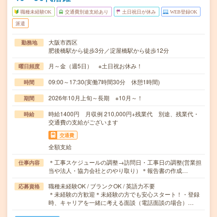
職種未経験OK
交通費別途支給あり
土日祝日が休み
WEB登録OK
派遣
大阪市西区
勤務地
肥後橋駅から徒歩3分／淀屋橋駅から徒歩12分
月～金（週5日） ※土日祝お休み！
曜日頻度
09:00～17:30(実働7時間30分 休憩1時間)
時間
2026年10月上旬～長期 ※10月～！
期間
時給1400円 月収例 210,000円+残業代 別途、残業代・
時給
交通費の支給がございます
交通費
全額支給
＊工事スケジュールの調整→訪問日・工事日の調整(営業担
仕事内容
当や法人・協力会社とのやり取り）＊報告書の作成…
職種未経験OK / ブランクOK / 英語力不要
応募資格
＊未経験の方歓迎＊未経験の方でも安心スタート！・登録
時、キャリアを一緒に考える面談（電話面談の場合）…