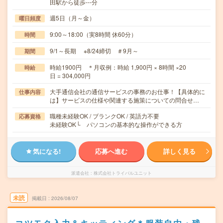
田駅から徒歩---分
週5日（月～金）
曜日頻度
9:00～18:00（実8時間 休60分）
時間
9/1～長期 ※8/24締切 ＃9月～
期間
時給1900円 ＊月収例：時給 1,900円 × 8時間 ×20
時給
日 = 304,000円
大手通信会社の通信サービスの事務のお仕事！【具体的に
仕事内容
は】サービスの仕様や関連する施策についての問合せ…
職種未経験OK / ブランクOK / 英語力不要
応募資格
未経験OK└ パソコンの基本的な操作ができる方
気になる!
応募へ進む
詳しく見る
派遣会社
株式会社トライバルユニット
未読
掲載日
2026/08/07