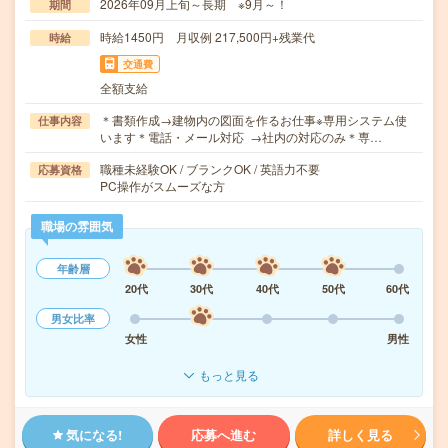
2026年09月上旬～長期 ※9月～！
期間
時給1450円 月収例 217,500円+残業代
時給
交通費
全額支給
＊書類作成→建物内の図面を作るお仕事※専用システム使
仕事内容
います＊電話・メール対応 →社内の対応のみ＊専…
職種未経験OK / ブランクOK / 英語力不要
応募資格
PC操作がスムーズな方
職場の雰囲気
年齢層
20代
30代
40代
50代
60代
男女比率
女性
男性
もっと見る
気になる!
応募へ進む
詳しく見る