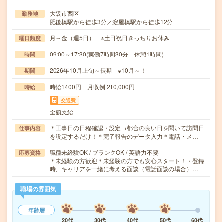
大阪市西区
勤務地
肥後橋駅から徒歩3分／淀屋橋駅から徒歩12分
月～金（週5日） ※土日祝日きっちりお休み
曜日頻度
09:00～17:30(実働7時間30分 休憩1時間)
時間
2026年10月上旬～長期 ※10月～！
期間
時給1400円 月収例 210,000円
時給
交通費
全額支給
＊工事日の日程確認・設定→都合の良い日を聞いて訪問日
仕事内容
を設定するだけ！＊完了報告のデータ入力＊電話・メ…
職種未経験OK / ブランクOK / 英語力不要
応募資格
＊未経験の方歓迎＊未経験の方でも安心スタート！・登録
時、キャリアを一緒に考える面談（電話面談の場合）…
職場の雰囲気
年齢層
20代
30代
40代
50代
60代