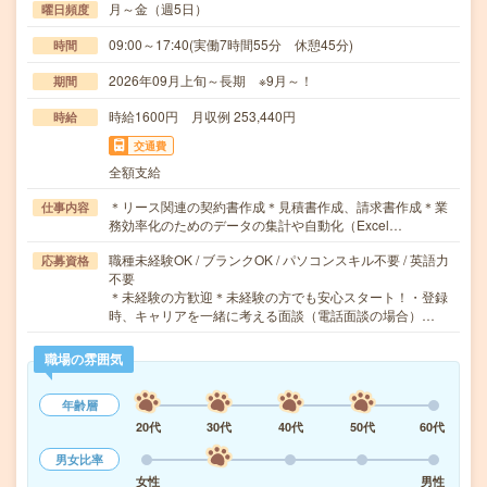
月～金（週5日）
曜日頻度
09:00～17:40(実働7時間55分 休憩45分)
時間
2026年09月上旬～長期 ※9月～！
期間
時給1600円 月収例 253,440円
時給
交通費
全額支給
＊リース関連の契約書作成＊見積書作成、請求書作成＊業
仕事内容
務効率化のためのデータの集計や自動化（Excel…
職種未経験OK / ブランクOK / パソコンスキル不要 / 英語力
応募資格
不要
＊未経験の方歓迎＊未経験の方でも安心スタート！・登録
時、キャリアを一緒に考える面談（電話面談の場合）…
職場の雰囲気
年齢層
20代
30代
40代
50代
60代
男女比率
女性
男性