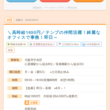
派遣会社
パーソルテンプスタッフ株式会社
未読
掲載日
2026/08/07
＼高時給1650円／テンプの仲間活躍！綺麗な
オフィスで事務！即日～
職種未経験OK
交通費別途支給あり
土日祝日が休み
WEB登録OK
派遣
大阪市中央区
勤務地
心斎橋駅から徒歩8分／長堀橋駅から徒歩3分
月～金（週5日） ※土日祝お休み
曜日頻度
09:00～18:00(実働8時間 休憩1時間)
時間
【急募】即日～長期 ※8月～！
期間
時給1650円 月収例 264,000円+残業代
時給
交通費
全額支給