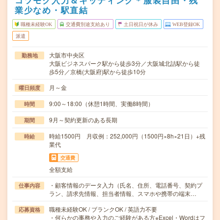
コツモク入力＆キッティング＊服装自由・残
業少なめ・駅直結
職種未経験OK
交通費別途支給あり
土日祝日が休み
WEB登録OK
派遣
大阪市中央区
勤務地
大阪ビジネスパーク駅から徒歩3分／大阪城北詰駅から徒
歩5分／京橋(大阪府)駅から徒歩10分
月～金
曜日頻度
9:00～18:00（休憩1時間、実働8時間）
時間
9月～契約更新のある長期
期間
時給1500円 月収例：252,000円（1500円×8h×21日）+残
時給
業代
交通費
全額支給
・顧客情報のデータ入力（氏名、住所、電話番号、契約プ
仕事内容
ラン、請求先情報、担当者情報、スマホや携帯の端末…
職種未経験OK / ブランクOK / 英語力不要
応募資格
・何らかの事務や入力のご経験がある方※Excel・Wordはフ