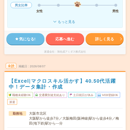
男女比率
女性
男性
もっと見る
気になる!
応募へ進む
詳しく見る
派遣会社
旭化成アミダス株式会社
未読
掲載日
2026/08/07
【Excel|マクロスキル活かす】40.50代活躍
中！データ集計・作成
職種未経験OK
交通費別途支給あり
土日祝日が休み
WEB登録OK
派遣
大阪市北区
勤務地
大阪駅から徒歩7分／大阪梅田(阪神線)駅から徒歩4分／梅
田(地下鉄)駅から---分