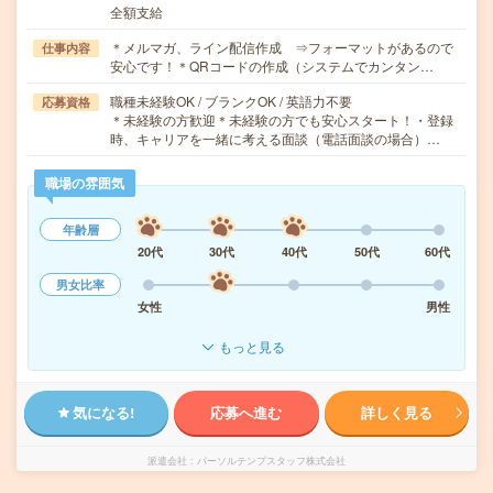
全額支給
＊メルマガ、ライン配信作成 ⇒フォーマットがあるので
仕事内容
安心です！＊QRコードの作成（システムでカンタン…
職種未経験OK / ブランクOK / 英語力不要
応募資格
＊未経験の方歓迎＊未経験の方でも安心スタート！・登録
時、キャリアを一緒に考える面談（電話面談の場合）…
職場の雰囲気
年齢層
20代
30代
40代
50代
60代
男女比率
女性
男性
もっと見る
気になる!
応募へ進む
詳しく見る
派遣会社
パーソルテンプスタッフ株式会社