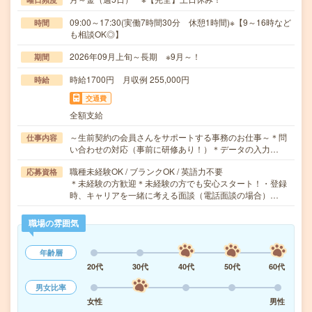
09:00～17:30(実働7時間30分 休憩1時間)※【9～16時など
時間
も相談OK◎】
2026年09月上旬～長期 ※9月～！
期間
時給1700円 月収例 255,000円
時給
交通費
全額支給
～生前契約の会員さんをサポートする事務のお仕事～＊問
仕事内容
い合わせの対応（事前に研修あり！）＊データの入力…
職種未経験OK / ブランクOK / 英語力不要
応募資格
＊未経験の方歓迎＊未経験の方でも安心スタート！・登録
時、キャリアを一緒に考える面談（電話面談の場合）…
職場の雰囲気
年齢層
20代
30代
40代
50代
60代
男女比率
女性
男性