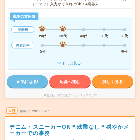
ォーマット入力ができればOK！※業界未…
職場の雰囲気
年齢層
20代
30代
40代
50代
60代
男女比率
女性
男性
もっと見る
気になる!
応募へ進む
詳しく見る
派遣会社
株式会社アヴァンティスタッフ
未読
掲載日
2026/08/07
デニム・スニーカーOK＊残業なし＊穏やかメ
ーカーでの事務