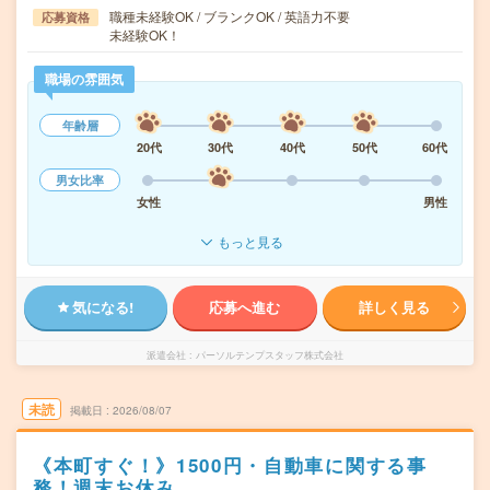
職種未経験OK / ブランクOK / 英語力不要
応募資格
未経験OK！
職場の雰囲気
年齢層
20代
30代
40代
50代
60代
男女比率
女性
男性
もっと見る
気になる!
応募へ進む
詳しく見る
派遣会社
パーソルテンプスタッフ株式会社
未読
掲載日
2026/08/07
《本町すぐ！》1500円・自動車に関する事
務！週末お休み