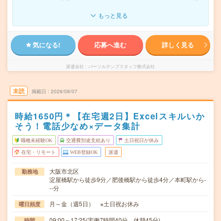
もっと見る
気になる!
応募へ進む
詳しく見る
派遣会社
パーソルテンプスタッフ株式会社
未読
掲載日
2026/08/07
時給1650円＊【在宅週2日】Excelスキルいか
そう！電話少なめ×データ集計
職種未経験OK
交通費別途支給あり
土日祝日が休み
在宅・リモート
WEB登録OK
派遣
大阪市北区
勤務地
淀屋橋駅から徒歩9分／肥後橋駅から徒歩4分／本町駅から-
--分
月～金（週5日） ※土日祝お休み
曜日頻度
09:00～17:25(実働7時間40分 休憩45分)
時間