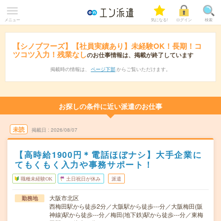
メニュー
気になる!
ログイン
検索
【シノブフーズ】【社員実績あり】未経験OK！長期！コ
ツコツ入力！残業なし
のお仕事情報は、掲載が終了しています
掲載時の情報は、
ページ下部
からご覧いただけます。
お探しの条件に近い派遣のお仕事
未読
掲載日
2026/08/07
【高時給1900円＊電話ほぼナシ】大手企業に
てもくもく入力や事務サポート！
職種未経験OK
土日祝日が休み
派遣
大阪市北区
勤務地
西梅田駅から徒歩2分／大阪駅から徒歩---分／大阪梅田(阪
神線)駅から徒歩---分／梅田(地下鉄)駅から徒歩---分／東梅