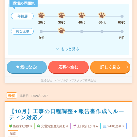
職場の雰囲気
年齢層
20代
30代
40代
50代
60代
男女比率
女性
男性
もっと見る
気になる!
応募へ進む
詳しく見る
派遣会社
パーソルテンプスタッフ株式会社
未読
掲載日
2026/08/07
【10月】工事の日程調整＋報告書作成＼ルー
ティン対応／
職種未経験OK
交通費別途支給あり
土日祝日が休み
WEB登録OK
派遣