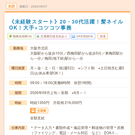
未読
掲載日
2026/08/07
《未経験スタート》20・30代活躍！髪ネイル
OK！大手×コツコツ事務
職種未経験OK
交通費別途支給あり
WEB登録OK
派遣
大阪市北区
勤務地
大阪駅から徒歩10分／西梅田駅から徒歩5分／東梅田駅か
ら---分／梅田(地下鉄)駅から---分
月～金・土・日・祝(週5日) ※シフト制 ※土日祝含む週5
曜日頻度
日(お休み希望OK！)
09:00～18:00(実働8時間 休憩1時間)
時間
2026年09月上旬～長期 ※9月～！
期間
時給1350円 月収例 216,000円
時給
交通費
全額支給
＊データ入力＊書類作成＊備品管理＊郵送物の管理＊庶務
仕事内容
（ファイリング、電話・メール対応 など）【OAス…