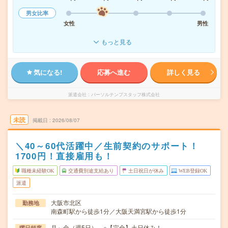
男女比率
女性
男性
もっと見る
気になる!
応募へ進む
詳しく見る
派遣会社
パーソルテンプスタッフ株式会社
未読
掲載日
2026/08/07
＼40～60代活躍中／生前契約のサポート！
1700円！直接雇用も！
職種未経験OK
交通費別途支給あり
土日祝日が休み
WEB登録OK
派遣
大阪市北区
勤務地
南森町駅から徒歩1分／大阪天満宮駅から徒歩1分
月～金（週5日） ※【完全】土日休み！
曜日頻度