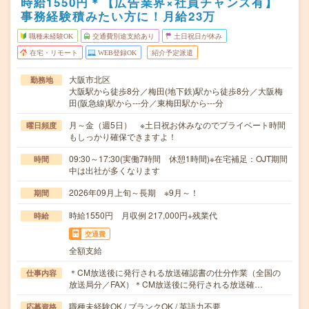
時給1550円＊【広告業界×社員チャンス有】
事務経験積みたい方に！月給23万
職種未経験OK
交通費別途支給あり
土日祝日が休み
在宅・リモート
WEB登録OK
紹介予定派遣
大阪市北区
勤務地
大阪駅から徒歩8分／梅田(地下鉄)駅から徒歩8分／大阪梅
田(阪急線)駅から---分／東梅田駅から---分
月～金（週5日） ※土日祝お休みなのでプライベート時間
曜日頻度
もしっかり確保できますよ！
09:30～17:30(実働7時間 休憩1時間)※在宅補足：OJT期間
時間
中は出社が多くなります
2026年09月上旬～長期 ※9月～！
期間
時給1550円 月収例 217,000円+残業代
時給
交通費
全額支給
＊CM放送後に発行される放送確認書の仕分作業（全国の
仕事内容
放送局分／FAX）＊CM放送後に発行される放送確…
職種未経験OK / ブランクOK / 英語力不要
応募資格