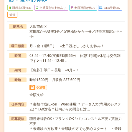
職種未経験OK
交通費別途支給あり
土日祝日が休み
WEB登録OK
派遣
大阪市西区
勤務地
本町駅から徒歩3分／淀屋橋駅から---分／堺筋本町駅から--
-分
月～金（週5日） ※土日祝はしっかりお休み！
曜日頻度
08:45～17:40(実働7時間55分 休憩1時間)※休憩は交代制
時間
です♪⇒11:45～12:45 …
【急募】即日～長期 ※8月～！
期間
時給1500円 月収例 237,600円
時給
交通費
全額支給
＊書類作成(Excel・Word使用)＊データ入力(専用のシステ
仕事内容
ム)＊FAX対応＊社内からの問合せ対…
職種未経験OK / ブランクOK / パソコンスキル不要 / 英語力
応募資格
不要
＊未経験の方歓迎＊未経験の方でも安心スタート！・登録