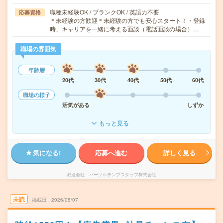
職種未経験OK / ブランクOK / 英語力不要
応募資格
＊未経験の方歓迎＊未経験の方でも安心スタート！・登録
時、キャリアを一緒に考える面談（電話面談の場合）…
職場の雰囲気
年齢層
20代
30代
40代
50代
60代
職場の様子
活気がある
しずか
もっと見る
気になる!
応募へ進む
詳しく見る
派遣会社
パーソルテンプスタッフ株式会社
未読
掲載日
2026/08/07