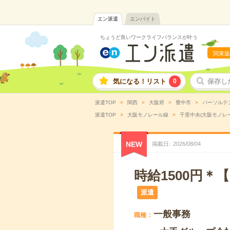
エン派遣
エンバイト
ちょうど良いワークライフバランスが叶う
関東版
気になる！リスト
0
保存し
派遣TOP
関西
大阪府
豊中市
パーソルテ
派遣TOP
大阪モノレール線
千里中央(大阪モノレ
NEW
掲載日
2026
/
08
/
04
時給1500円
派遣
一般事務
職種