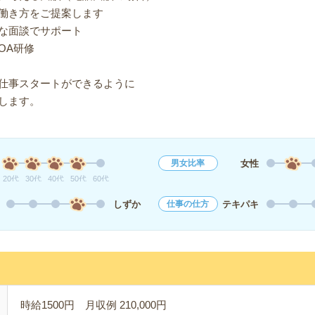
働き方をご提案します
な面談でサポート
OA研修
仕事スタートができるように
します。
女性
男女比率
20代
30代
40代
50代
60代
しずか
テキパキ
仕事の仕方
時給1500円 月収例 210,000円