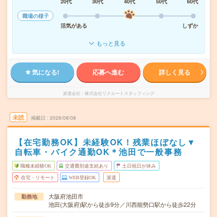
20代
30代
40代
50代
60代
職場の様子
活気がある
しずか
もっと見る
気になる!
応募へ進む
詳しく見る
派遣会社
株式会社リクルートスタッフィング
未読
掲載日
2026/08/08
【在宅勤務OK】未経験OK！残業ほぼなし▼
自転車・バイク通勤OK＊池田で一般事務
職種未経験OK
交通費別途支給あり
土日祝日が休み
在宅・リモート
WEB登録OK
派遣
大阪府池田市
勤務地
池田(大阪府)駅から徒歩9分／川西能勢口駅から徒歩22分