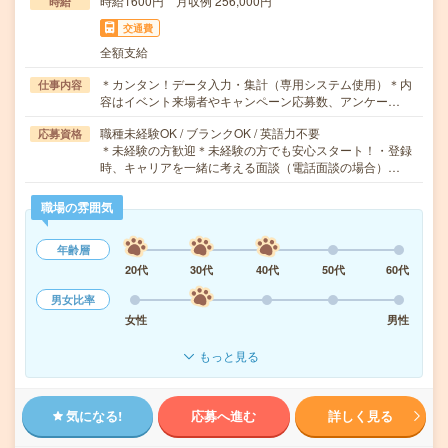
時給1600円 月収例 256,000円
時給
交通費
全額支給
＊カンタン！データ入力・集計（専用システム使用）＊内
仕事内容
容はイベント来場者やキャンペーン応募数、アンケー…
職種未経験OK / ブランクOK / 英語力不要
応募資格
＊未経験の方歓迎＊未経験の方でも安心スタート！・登録
時、キャリアを一緒に考える面談（電話面談の場合）…
職場の雰囲気
年齢層
20代
30代
40代
50代
60代
男女比率
女性
男性
もっと見る
気になる!
応募へ進む
詳しく見る