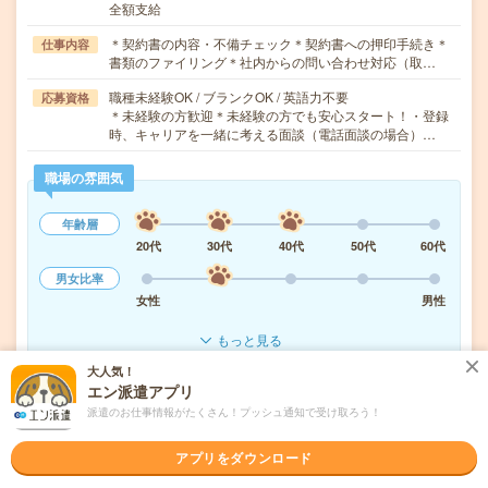
全額支給
＊契約書の内容・不備チェック＊契約書への押印手続き＊
仕事内容
書類のファイリング＊社内からの問い合わせ対応（取…
職種未経験OK / ブランクOK / 英語力不要
応募資格
＊未経験の方歓迎＊未経験の方でも安心スタート！・登録
時、キャリアを一緒に考える面談（電話面談の場合）…
職場の雰囲気
年齢層
20代
30代
40代
50代
60代
男女比率
女性
男性
もっと見る
大人気！
エン派遣アプリ
気になる!
応募へ進む
詳しく見る
派遣のお仕事情報がたくさん！プッシュ通知で受け取ろう！
派遣会社
パーソルテンプスタッフ株式会社
アプリをダウンロード