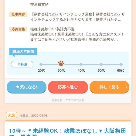
交通費支給
【制作会社でのデザインチェック業務】制作会社でのデザ
仕事内容
インをチェックするお仕事となります！制作されたチ…
職種未経験OK / 英語力不要
応募資格
職種未経験OK！業界未経験OK！【こんな方におススメ！
まずはご応募ください／歓迎条件】事務のご経験が…
職場の雰囲気
年齢層
20代
30代
40代
50代
60代
気になる!
応募へ進む
詳しく見る
派遣会社
アデコ株式会社
未読
掲載日
2026/08/08
10時～＊未経験OK！残業ほぼなし▼大阪梅田