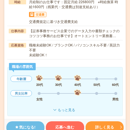
月給制のお仕事です：固定月給 226800円 ※時給換算 時
時給
給1600円（残業代・交通費は別途支給あり）
交通費
交通費規定に基づき交通費支給
【証券事務サービス企業でのデータ入力や書類チェックの
仕事内容
コツコツ事務のお仕事です】オートエントリー業務書…
職種未経験OK / ブランクOK / パソコンスキル不要 / 英語力
応募資格
不要
未経験OK！
職場の雰囲気
年齢層
20代
30代
40代
50代
60代
男女比率
女性
男性
もっと見る
気になる!
応募へ進む
詳しく見る