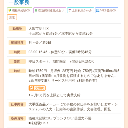
一般事務
職種未経験OK
交通費別途支給あり
土日祝日が休み
WEB登録OK
派遣
大阪市淀川区
勤務地
十三駅から徒歩9分／塚本駅から徒歩25分
月～金／週5日
曜日頻度
08:00-16:45（休憩60分）実働7時間45分
時間
即日スタート、期間限定 ※開始日相談OK
期間
時給1750円 月収例 28万円 時給1750円×実働7h45m×週5
時給
日×4週+残業5h ※月収例を保証するものではありません。
※給与即受取りサービス利用可（利用条件有）
交通費
1ヶ月3万円を上限として実費支給
大手医薬品メーカーにて事務のお仕事をお願いします・シ
仕事内容
ステムへの入力・記録等の書類作成、文書管理、回覧…
職種未経験OK / ブランクOK / 英語力不要
応募資格
■未経験OK！