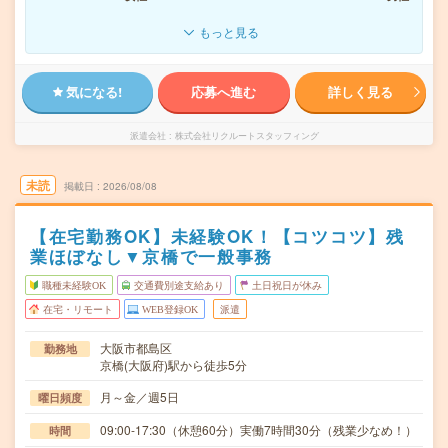
もっと見る
気になる!
応募へ進む
詳しく見る
派遣会社
株式会社リクルートスタッフィング
未読
掲載日
2026/08/08
【在宅勤務OK】未経験OK！【コツコツ】残
業ほぼなし▼京橋で一般事務
職種未経験OK
交通費別途支給あり
土日祝日が休み
在宅・リモート
WEB登録OK
派遣
大阪市都島区
勤務地
京橋(大阪府)駅から徒歩5分
月～金／週5日
曜日頻度
09:00-17:30（休憩60分）実働7時間30分（残業少なめ！）
時間