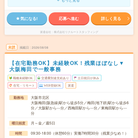
気になる!
応募へ進む
詳しく見る
派遣会社
株式会社リクルートスタッフィング
未読
掲載日
2026/08/08
【在宅勤務OK】未経験OK！残業ほぼなし▼
大阪梅田で一般事務
職種未経験OK
交通費別途支給あり
土日祝日が休み
在宅・リモート
WEB登録OK
派遣
大阪市北区
勤務地
大阪梅田(阪急線)駅から徒歩5分／梅田(地下鉄)駅から徒歩6
分／大阪駅から---分／西梅田駅から---分／東梅田駅から---
分
月～金／週5日
曜日頻度
09:30-18:00（休憩60分）実働7時間30分（残業少なめ！）
時間