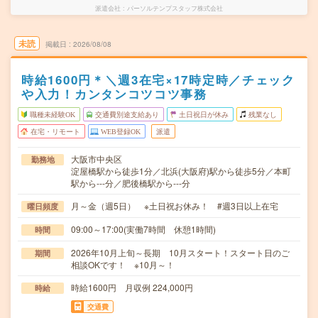
派遣会社
パーソルテンプスタッフ株式会社
未読
掲載日
2026/08/08
時給1600円＊＼週3在宅×17時定時／チェック
や入力！カンタンコツコツ事務
職種未経験OK
交通費別途支給あり
土日祝日が休み
残業なし
在宅・リモート
WEB登録OK
派遣
大阪市中央区
勤務地
淀屋橋駅から徒歩1分／北浜(大阪府)駅から徒歩5分／本町
駅から---分／肥後橋駅から---分
月～金（週5日） ※土日祝お休み！ #週3日以上在宅
曜日頻度
09:00～17:00(実働7時間 休憩1時間)
時間
2026年10月上旬～長期 10月スタート！スタート日のご
期間
相談OKです！ ※10月～！
時給1600円 月収例 224,000円
時給
交通費