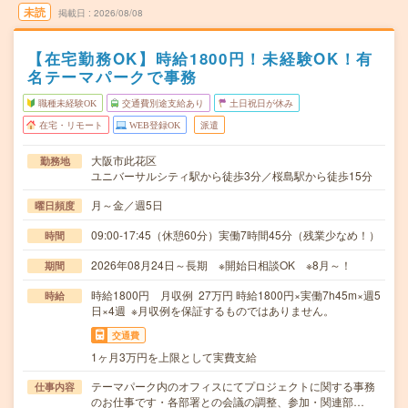
未読
掲載日
2026/08/08
【在宅勤務OK】時給1800円！未経験OK！有
名テーマパークで事務
職種未経験OK
交通費別途支給あり
土日祝日が休み
在宅・リモート
WEB登録OK
派遣
大阪市此花区
勤務地
ユニバーサルシティ駅から徒歩3分／桜島駅から徒歩15分
月～金／週5日
曜日頻度
09:00-17:45（休憩60分）実働7時間45分（残業少なめ！）
時間
2026年08月24日～長期 ※開始日相談OK ※8月～！
期間
時給1800円 月収例 27万円 時給1800円×実働7h45m×週5
時給
日×4週 ※月収例を保証するものではありません。
交通費
1ヶ月3万円を上限として実費支給
テーマパーク内のオフィスにてプロジェクトに関する事務
仕事内容
のお仕事です・各部署との会議の調整、参加・関連部…