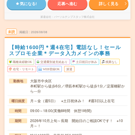
気になる!
応募へ進む
詳しく見る
派遣会社
パーソルテンプスタッフ株式会社
未読
掲載日
2026/08/08
【時給1600円＊週4在宅】電話なし！セール
スプロモ企業＊データ入力メインの事務
職種未経験OK
交通費別途支給あり
土日祝日が休み
残業なし
在宅・リモート
WEB登録OK
派遣
大阪市中央区
勤務地
本町駅から徒歩6分／堺筋本町駅から徒歩1分／淀屋橋駅か
ら---分
月～金（週5日） ※土日祝休み！ #週3日以上在宅
曜日頻度
09:00～18:00(実働8時間 休憩1時間)
時間
2026年10月上旬～長期 開始日のご相談OKです！ ※10
期間
月～！