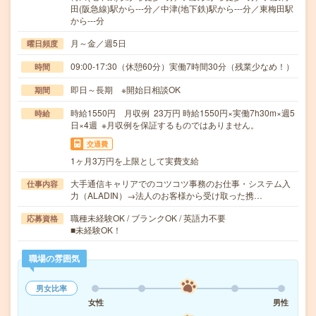
田(阪急線)駅から---分／中津(地下鉄)駅から---分／東梅田駅
から---分
月～金／週5日
曜日頻度
09:00-17:30（休憩60分）実働7時間30分（残業少なめ！）
時間
即日～長期 ※開始日相談OK
期間
時給1550円 月収例 23万円 時給1550円×実働7h30m×週5
時給
日×4週 ※月収例を保証するものではありません。
交通費
1ヶ月3万円を上限として実費支給
大手通信キャリアでのコツコツ事務のお仕事・システム入
仕事内容
力（ALADIN）→法人のお客様から受け取った携…
職種未経験OK / ブランクOK / 英語力不要
応募資格
■未経験OK！
職場の雰囲気
男女比率
女性
男性