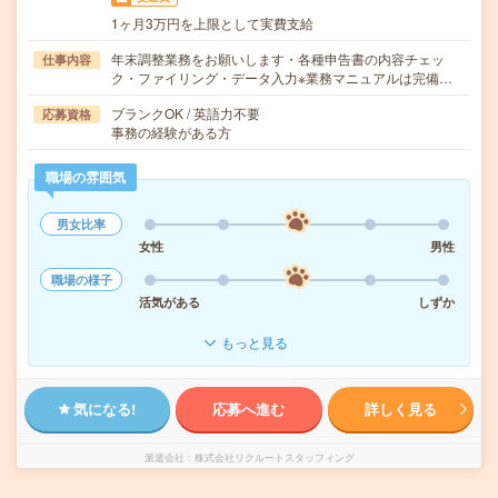
1ヶ月3万円を上限として実費支給
年末調整業務をお願いします・各種申告書の内容チェッ
仕事内容
ク・ファイリング・データ入力※業務マニュアルは完備…
ブランクOK / 英語力不要
応募資格
事務の経験がある方
職場の雰囲気
男女比率
女性
男性
職場の様子
活気がある
しずか
もっと見る
気になる!
応募へ進む
詳しく見る
派遣会社
株式会社リクルートスタッフィング