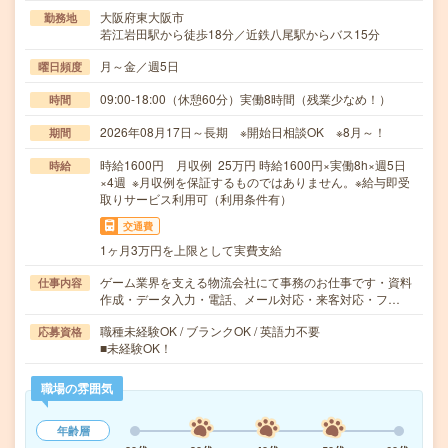
大阪府東大阪市
勤務地
若江岩田駅から徒歩18分／近鉄八尾駅からバス15分
月～金／週5日
曜日頻度
09:00-18:00（休憩60分）実働8時間（残業少なめ！）
時間
2026年08月17日～長期 ※開始日相談OK ※8月～！
期間
時給1600円 月収例 25万円 時給1600円×実働8h×週5日
時給
×4週 ※月収例を保証するものではありません。※給与即受
取りサービス利用可（利用条件有）
交通費
1ヶ月3万円を上限として実費支給
ゲーム業界を支える物流会社にて事務のお仕事です・資料
仕事内容
作成・データ入力・電話、メール対応・来客対応・フ…
職種未経験OK / ブランクOK / 英語力不要
応募資格
■未経験OK！
職場の雰囲気
年齢層