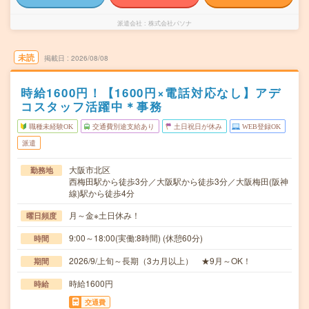
派遣会社
株式会社パソナ
未読
掲載日
2026/08/08
時給1600円！【1600円×電話対応なし】アデ
コスタッフ活躍中＊事務
職種未経験OK
交通費別途支給あり
土日祝日が休み
WEB登録OK
派遣
大阪市北区
勤務地
西梅田駅から徒歩3分／大阪駅から徒歩3分／大阪梅田(阪神
線)駅から徒歩4分
月～金※土日休み！
曜日頻度
9:00～18:00(実働:8時間) (休憩60分)
時間
2026/9/上旬～長期（3カ月以上） ★9月～OK！
期間
時給1600円
時給
交通費