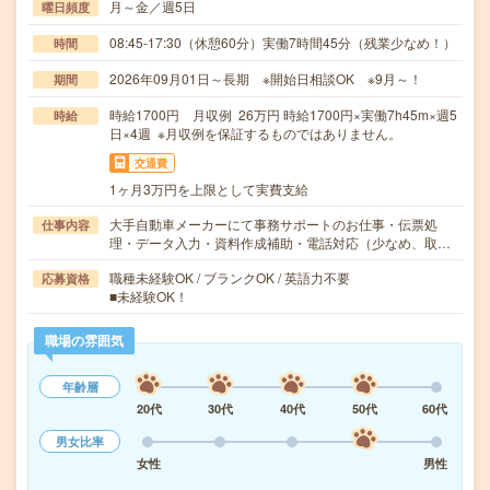
月～金／週5日
曜日頻度
08:45-17:30（休憩60分）実働7時間45分（残業少なめ！）
時間
2026年09月01日～長期 ※開始日相談OK ※9月～！
期間
時給1700円 月収例 26万円 時給1700円×実働7h45m×週5
時給
日×4週 ※月収例を保証するものではありません。
交通費
1ヶ月3万円を上限として実費支給
大手自動車メーカーにて事務サポートのお仕事・伝票処
仕事内容
理・データ入力・資料作成補助・電話対応（少なめ、取…
職種未経験OK / ブランクOK / 英語力不要
応募資格
■未経験OK！
職場の雰囲気
年齢層
20代
30代
40代
50代
60代
男女比率
女性
男性