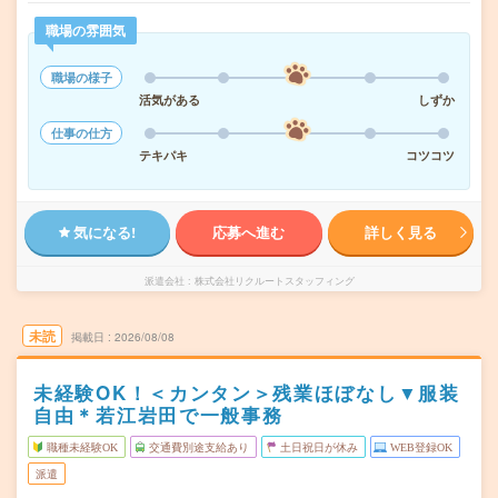
職場の雰囲気
職場の様子
活気がある
しずか
仕事の仕方
テキパキ
コツコツ
気になる!
応募へ進む
詳しく見る
派遣会社
株式会社リクルートスタッフィング
未読
掲載日
2026/08/08
未経験OK！＜カンタン＞残業ほぼなし▼服装
自由＊若江岩田で一般事務
職種未経験OK
交通費別途支給あり
土日祝日が休み
WEB登録OK
派遣