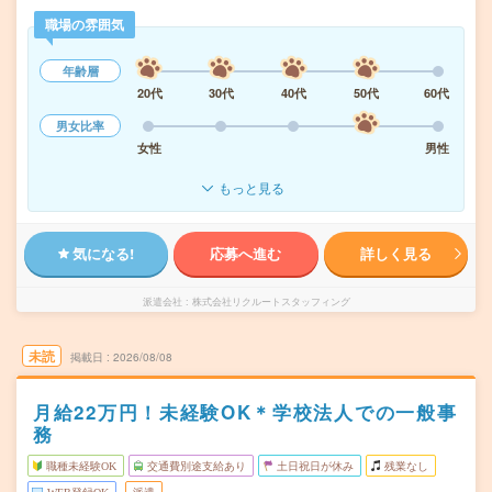
職場の雰囲気
年齢層
20代
30代
40代
50代
60代
男女比率
女性
男性
もっと見る
気になる!
応募へ進む
詳しく見る
派遣会社
株式会社リクルートスタッフィング
未読
掲載日
2026/08/08
月給22万円！未経験OK＊学校法人での一般事
務
職種未経験OK
交通費別途支給あり
土日祝日が休み
残業なし