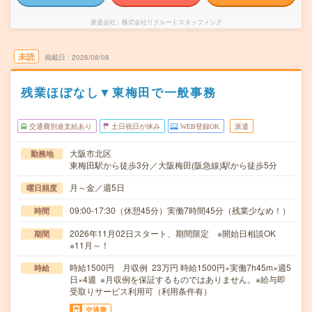
派遣会社
株式会社リクルートスタッフィング
未読
掲載日
2026/08/08
残業ほぼなし▼東梅田で一般事務
交通費別途支給あり
土日祝日が休み
WEB登録OK
派遣
大阪市北区
勤務地
東梅田駅から徒歩3分／大阪梅田(阪急線)駅から徒歩5分
月～金／週5日
曜日頻度
09:00-17:30（休憩45分）実働7時間45分（残業少なめ！）
時間
2026年11月02日スタート、期間限定 ※開始日相談OK
期間
※11月～！
時給1500円 月収例 23万円 時給1500円×実働7h45m×週5
時給
日×4週 ※月収例を保証するものではありません。※給与即
受取りサービス利用可（利用条件有）
交通費