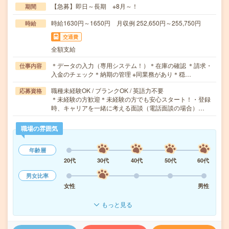
【急募】即日～長期 ※8月～！
期間
時給1630円～1650円 月収例 252,650円～255,750円
時給
交通費
全額支給
＊データの入力（専用システム！）＊在庫の確認 ＊請求・
仕事内容
入金のチェック＊納期の管理 ※同業務があり＊穏…
職種未経験OK / ブランクOK / 英語力不要
応募資格
＊未経験の方歓迎＊未経験の方でも安心スタート！・登録
時、キャリアを一緒に考える面談（電話面談の場合）…
職場の雰囲気
年齢層
20代
30代
40代
50代
60代
男女比率
女性
男性
もっと見る