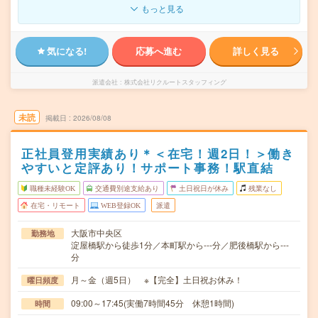
もっと見る
気になる!
応募へ進む
詳しく見る
派遣会社
株式会社リクルートスタッフィング
未読
掲載日
2026/08/08
正社員登用実績あり＊＜在宅！週2日！＞働き
やすいと定評あり！サポート事務！駅直結
職種未経験OK
交通費別途支給あり
土日祝日が休み
残業なし
在宅・リモート
WEB登録OK
派遣
大阪市中央区
勤務地
淀屋橋駅から徒歩1分／本町駅から---分／肥後橋駅から---
分
月～金（週5日） ※【完全】土日祝お休み！
曜日頻度
09:00～17:45(実働7時間45分 休憩1時間)
時間