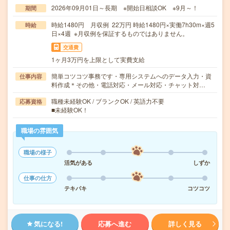
2026年09月01日～長期 ※開始日相談OK ※9月～！
期間
時給1480円 月収例 22万円 時給1480円×実働7h30m×週5
時給
日×4週 ※月収例を保証するものではありません。
交通費
1ヶ月3万円を上限として実費支給
簡単コツコツ事務です・専用システムへのデータ入力・資
仕事内容
料作成＊その他・電話対応・メール対応・チャット対…
職種未経験OK / ブランクOK / 英語力不要
応募資格
■未経験OK！
職場の雰囲気
職場の様子
活気がある
しずか
仕事の仕方
テキパキ
コツコツ
気になる!
応募へ進む
詳しく見る