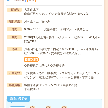
WEB登録OK
派遣
大阪市北区
勤務地
南森町駅から徒歩1分／大阪天満宮駅から徒歩2分
月～金（土日祝休み）
曜日頻度
9:00～17:00 （実働7時間）休憩60分 ※残業なし
時間
2026年11月上旬～長期 ※スタート日相談OK！ #11月～
期間
開始OK！
月給制のお仕事です：固定月給 221200円 ※時給換算 時
時給
給1560円（残業代・交通費は別途支給あり）
交通費
交通費規定に基づき交通費支給
【学校法人での一般事務】・学生対応・データ入力・ファ
仕事内容
イリング・電話応対等アットホームな環境・非常に働…
職種未経験OK / ブランクOK / 英語力不要
応募資格
未経験OK！
職場の雰囲気