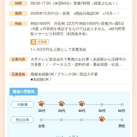
09:30-17:30（休憩60分）実働7時間（残業少なめ！）
時間
2026年10月01日～長期 ※開始日相談OK ※10月～！
期間
時給1600円 月収例 22万円 時給1600円×実働7h×週5日
時給
×4週 ※月収例を保証するものではありません。※給与即受
取りサービス利用可（利用条件有）
交通費
1ヶ月3万円を上限として実費支給
大手テレビ放送会社で事務のお仕事＼未経験から活躍中の
仕事内容
方多数！／・データ入力・資料作成・番組視聴・社員…
職種未経験OK / ブランクOK / 英語力不要
応募資格
■未経験OK！
職場の雰囲気
年齢層
20代
30代
40代
50代
60代
男女比率
女性
男性
もっと見る