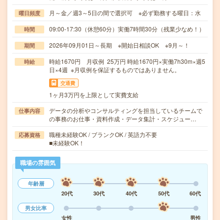
月～金／週3～5日の間で選択可 ※必ず勤務する曜日：水
曜日頻度
09:00-17:30（休憩60分）実働7時間30分（残業少なめ！）
時間
2026年09月01日～長期 ※開始日相談OK ※9月～！
期間
時給1670円 月収例 25万円 時給1670円×実働7h30m×週5
時給
日×4週 ※月収例を保証するものではありません。
交通費
1ヶ月3万円を上限として実費支給
データの分析やコンサルティングを担当しているチームで
仕事内容
の事務のお仕事・資料作成・データ集計・スケジュー…
職種未経験OK / ブランクOK / 英語力不要
応募資格
■未経験OK！
職場の雰囲気
年齢層
20代
30代
40代
50代
60代
男女比率
女性
男性