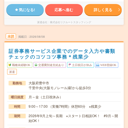
気になる!
応募へ進む
詳しく見る
派遣会社
株式会社リクルートスタッフィング
未読
掲載日
2026/08/08
証券事務サービス企業でのデータ入力や書類
チェックのコツコツ事務＊残業少
職種未経験OK
交通費別途支給あり
土日祝日が休み
WEB登録OK
派遣
大阪府豊中市
勤務地
千里中央(大阪モノレール)駅から徒歩3分
月～金（土日祝休み）
曜日頻度
9:00～17:00 （実働7時間）休憩60分 ※残業少
時間
2026年9月上旬～長期 ※スタート日相談OK！ #9月～開
期間
始OK！