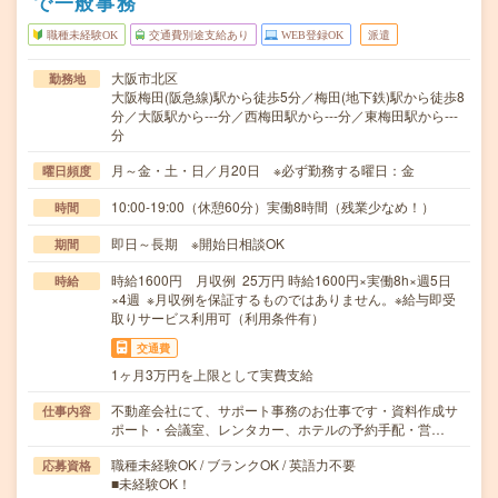
で一般事務
職種未経験OK
交通費別途支給あり
WEB登録OK
派遣
大阪市北区
勤務地
大阪梅田(阪急線)駅から徒歩5分／梅田(地下鉄)駅から徒歩8
分／大阪駅から---分／西梅田駅から---分／東梅田駅から---
分
月～金・土・日／月20日 ※必ず勤務する曜日：金
曜日頻度
10:00-19:00（休憩60分）実働8時間（残業少なめ！）
時間
即日～長期 ※開始日相談OK
期間
時給1600円 月収例 25万円 時給1600円×実働8h×週5日
時給
×4週 ※月収例を保証するものではありません。※給与即受
取りサービス利用可（利用条件有）
交通費
1ヶ月3万円を上限として実費支給
不動産会社にて、サポート事務のお仕事です・資料作成サ
仕事内容
ポート・会議室、レンタカー、ホテルの予約手配・営…
職種未経験OK / ブランクOK / 英語力不要
応募資格
■未経験OK！