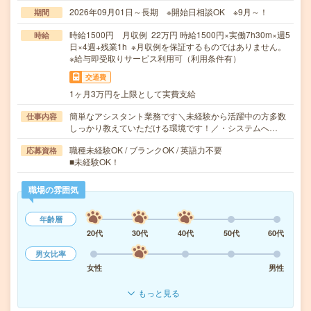
2026年09月01日～長期 ※開始日相談OK ※9月～！
期間
時給1500円 月収例 22万円 時給1500円×実働7h30m×週5
時給
日×4週+残業1h ※月収例を保証するものではありません。
※給与即受取りサービス利用可（利用条件有）
交通費
1ヶ月3万円を上限として実費支給
簡単なアシスタント業務です＼未経験から活躍中の方多数
仕事内容
しっかり教えていただける環境です！／・システムへ…
職種未経験OK / ブランクOK / 英語力不要
応募資格
■未経験OK！
職場の雰囲気
年齢層
20代
30代
40代
50代
60代
男女比率
女性
男性
もっと見る