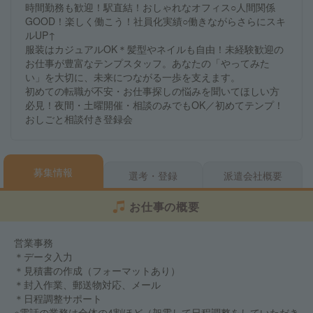
時間勤務も歓迎！駅直結！おしゃれなオフィス○人間関係
GOOD！楽しく働こう！社員化実績○働きながらさらにスキ
ルUP↑
服装はカジュアルOK＊髪型やネイルも自由！未経験歓迎の
お仕事が豊富なテンプスタッフ。あなたの「やってみた
い」を大切に、未来につながる一歩を支えます。
初めての転職が不安・お仕事探しの悩みを聞いてほしい方
必見！夜間・土曜開催・相談のみでもOK／初めてテンプ！
おしごと相談付き登録会
募集情報
選考・登録
派遣会社概要
お仕事の概要
営業事務
＊データ入力
＊見積書の作成（フォーマットあり）
＊封入作業、郵送物対応、メール
＊日程調整サポート
※電話の業務は全体の4割ほど（架電して日程調整をしていただき