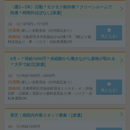
〈週3～OK〉日勤＊モクモク軽作業＊クリーンルームで
快適＊時間外ほぼなし[派遣]
給 与
1370円～1713円
交通費
嬉しい全額支給（社内規定あり）
気になる!
勤務地
大阪府茨木市彩都あかね3番1号 3駅より無
料送迎あり 車・バイク・自転車通勤OK
8月～＊時給1600円＊未経験から働きながら資格が取れる
＊大手で組立[派遣]
給 与
時給1600円～2000円
交通費
嬉しい全額支給（社内規定あり）
勤務地
兵庫県明石市魚住町清水１１０６－４：JR魚
気になる!
住駅・山陽東二見駅から無料送迎あり/車・バイク・自
転車通勤OK
香芝｜病院内作業スタッフ募集！[派遣]
給 与
時給1230円