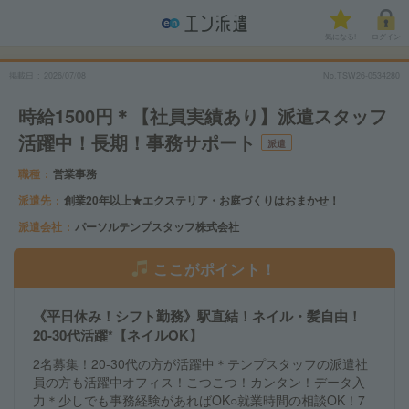
気になる!
ログイン
掲載日
2026/07/08
No.TSW26-0534280
時給1500円＊【社員実績あり】派遣スタッフ
活躍中！長期！事務サポート
派遣
職種
営業事務
派遣先
創業20年以上★エクステリア・お庭づくりはおまかせ！
派遣会社
パーソルテンプスタッフ株式会社
ここがポイント！
《平日休み！シフト勤務》駅直結！ネイル・髪自由！
20-30代活躍*【ネイルOK】
2名募集！20-30代の方が活躍中＊テンプスタッフの派遣社
員の方も活躍中オフィス！こつこつ！カンタン！データ入
力＊少しでも事務経験があればOK○就業時間の相談OK！7