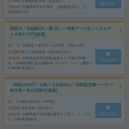
交通費
交通費全額支給（規定あり）
気になる!
勤務地
兵庫県神戸市中央区 元町駅徒歩5分、三ノ
宮駅徒歩10分
姫路市／未経験OK／週1日ノー残業デーがあってもモデ
ル月収34万円[派遣]
給 与
【時給】1,900円 ～2,375円 ・日払いOK
交通費
嬉しい全額支給（支給規定あり）
勤務地
兵庫県姫路市花田町勅旨９０ 字橋爪90番
気になる!
地 ／JR姫路東駅 徒歩通勤OK マイカー・バイク通勤O
K 無料駐車場あり
〈時給1500円〉日勤＊土日祝休み＊民間航空機メーカー/
軽作業＊男女活躍中[派遣]
給 与
時給1500円～1875円
交通費
全額支給（規定あり）
気になる!
勤務地
兵庫県神戸市東灘区青木１丁目１－１：バイ
ク・自転車通勤OK