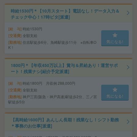
時給1530円＊【10月スタート】電話なし！データ入力＆
チェック中心！17時ピタ[派遣]
給 与
時給1530円
交通費
全額支給
気になる!
勤務地
住吉駅徒歩6分、魚崎駅徒歩11分 ※自転車O
K！
1800円＊【年収450万以上】賞与＆昇給あり！運営サポ
ート！残業ナシ[紹介予定派遣]
給 与
時給1800円 月収例 288,000円
交通費
全額支給
気になる!
勤務地
神戸三宮(阪急・神戸高速)駅徒歩2分、三ノ宮
駅徒歩5分
【高時給1600円】あんしん長期！残業なし！シフト勤務
＊事務のお仕事[派遣]