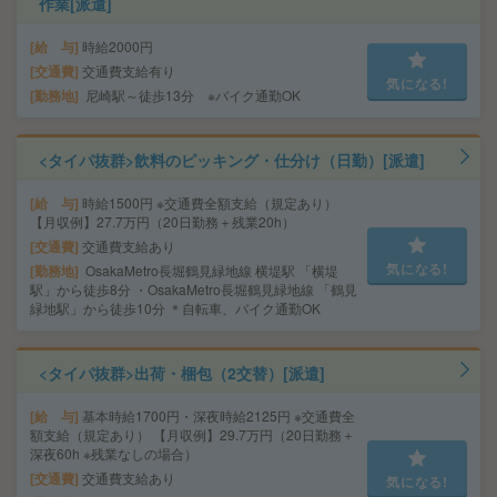
作業[派遣]
給 与
時給2000円
交通費
交通費支給有り
気になる!
勤務地
尼崎駅～徒歩13分 ※バイク通勤OK
<タイパ抜群>飲料のピッキング・仕分け（日勤）[派遣]
給 与
時給1500円 ※交通費全額支給（規定あり）
【月収例】27.7万円（20日勤務＋残業20h）
交通費
交通費支給あり
気になる!
勤務地
OsakaMetro長堀鶴見緑地線 横堤駅 「横堤
駅」から徒歩8分 ・OsakaMetro長堀鶴見緑地線 「鶴見
緑地駅」から徒歩10分 ＊自転車、バイク通勤OK
<タイパ抜群>出荷・梱包（2交替）[派遣]
給 与
基本時給1700円・深夜時給2125円 ※交通費全
額支給（規定あり） 【月収例】29.7万円（20日勤務＋
深夜60h ※残業なしの場合）
交通費
交通費支給あり
気になる!