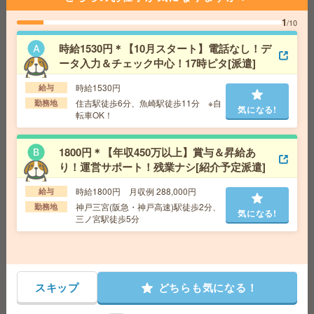
分 ※通勤や買い物に便利な人気の三宮エリア
1
/10
【高時給1730円】未経験OK＊残業なし！データ入力やチ
時給1530円＊【10月スタート】電話なし！デ
ャット返信対応など[派遣]
ータ入力＆チェック中心！17時ピタ[派遣]
給 与
時給1730円＋交 ■給与の前払いが可能な速
時給1530円
給与
払いサービスあり
住吉駅徒歩6分、魚崎駅徒歩11分 ※自
勤務地
気になる!
交通費
交通費支給あり
転車OK！
気になる!
勤務地
大阪府大阪市北区 大阪メトロ四つ橋線 西梅
田駅徒歩4分、大阪環状線 大阪駅徒歩7分
1800円＊【年収450万以上】賞与＆昇給あ
り！運営サポート！残業ナシ[紹介予定派遣]
座り仕事！給与即払いOK！高時給！データ入力、品質検
時給1800円 月収例 288,000円
給与
査[派遣]
神戸三宮(阪急・神戸高速)駅徒歩2分、
勤務地
気になる!
三ノ宮駅徒歩5分
給 与
時給1500円
交通費
交通費支給有り
気になる!
勤務地
南公園駅～徒歩7分 ※送迎有り
スキップ
どちらも気になる！
給与即払いOK！高時給！日勤のお仕事！検査業務[派遣]