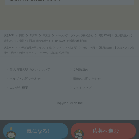
派遣TOP
関西
兵庫県
東灘区
パーソルテンプスタッフ株式会社
時給1500円＊【社員実績あり】
派遣スタッフ活躍中！長期！事務サポート（111449029）の派遣の仕事詳細
派遣TOP
神戸新交通六甲アイランド線
アイランド北口駅
時給1500円＊【社員実績あり】派遣スタッフ活
躍中！長期！事務サポート（111449029）の派遣の仕事詳細
個人情報の取り扱いについて
ご利用規約
ヘルプ・お問い合わせ
掲載のお問い合わせ
エン会社概要
サイトマップ
Copyright © en Inc.
気になる!
応募へ進む