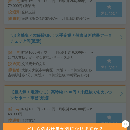
給 与
時給1600円～1700円 月収例 256,000円～2
72,000円+残業代
交通費
全額支給
気になる!
勤務地
須磨海浜公園駅徒歩7分、月見山駅徒歩10分
＼8名募集／未経験OK！大手企業＊健康診断結果データ
チェック等[派遣]
給 与
時給1600円＋交 【月収例】316,000円～ ■
給与の前払いが可能な速払いサービスあり
交通費
交通費支給あり
気になる!
勤務地
大阪府大阪市中央区 大阪メトロ御堂筋線 心
斎橋駅徒歩7分、大阪メトロ御堂筋線 本町駅徒歩7分
【超人気！電話なし】高時給1500円！未経験でもカンタ
ンサポート事務[派遣]
給 与
時給1500円～1550円 月収例 240,000円～2
48,000円
交通費
全額支給
気になる!
勤務地
三ノ宮駅徒歩5分、神戸三宮(阪神)駅徒歩4
どちらのお仕事が気になりますか？