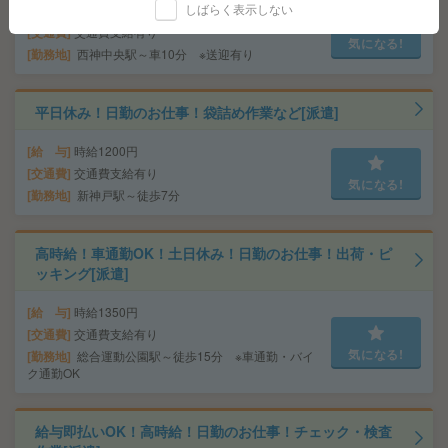
しばらく表示しない
給 与
時給1350円
交通費
交通費支給有り
気になる!
勤務地
西神中央駅～車10分 ※送迎有り
平日休み！日勤のお仕事！袋詰め作業など[派遣]
給 与
時給1200円
交通費
交通費支給有り
気になる!
勤務地
新神戸駅～徒歩7分
高時給！車通勤OK！土日休み！日勤のお仕事！出荷・ピ
ッキング[派遣]
給 与
時給1350円
交通費
交通費支給有り
気になる!
勤務地
総合運動公園駅～徒歩15分 ※車通勤・バイ
ク通勤OK
給与即払いOK！高時給！日勤のお仕事！チェック・検査