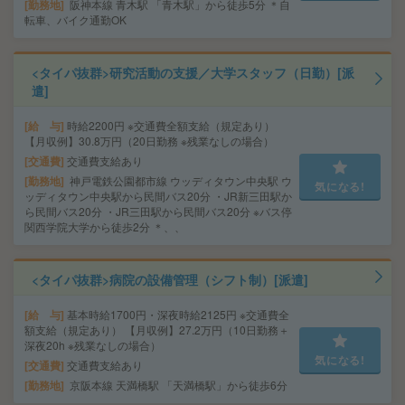
勤務地
阪神本線 青木駅 「青木駅」から徒歩5分 ＊自
転車、バイク通勤OK
<タイパ抜群>研究活動の支援／大学スタッフ（日勤）[派
遣]
給 与
時給2200円 ※交通費全額支給（規定あり）
【月収例】30.8万円（20日勤務 ※残業なしの場合）
交通費
交通費支給あり
勤務地
神戸電鉄公園都市線 ウッディタウン中央駅 ウ
気になる!
ッディタウン中央駅から民間バス20分 ・JR新三田駅か
ら民間バス20分 ・JR三田駅から民間バス20分 ※バス停
関西学院大学から徒歩2分 ＊、、
<タイパ抜群>病院の設備管理（シフト制）[派遣]
給 与
基本時給1700円・深夜時給2125円 ※交通費全
額支給（規定あり） 【月収例】27.2万円（10日勤務＋
深夜20h ※残業なしの場合）
気になる!
交通費
交通費支給あり
勤務地
京阪本線 天満橋駅 「天満橋駅」から徒歩6分