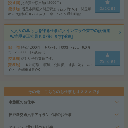
交通費
交通費全額支給(13000円)
気になる!
勤務地
香芝市関屋／関屋駅より徒歩約15分！関屋駅
からの無料送迎バスあり！ 車、バイク通勤可能
＼人々の暮らしを守る仕事に／インフラ企業での設備運
転管理＠正社員も目指せます[派遣]
給 与
時給1,600円 月収例：1,600円×20日×8.0時
間＝256,000円＋残業代
交通費
嬉しい全額支給です。
気になる!
勤務地
ＪＲ片町線 「寝屋川公園駅」 徒歩 13分 ※バ
イク、自転車通勤OK
その他、こちらのお仕事もオススメです
東灘区のお仕事
神戸新交通六甲アイランド線のお仕事
アイランド北口駅のお仕事