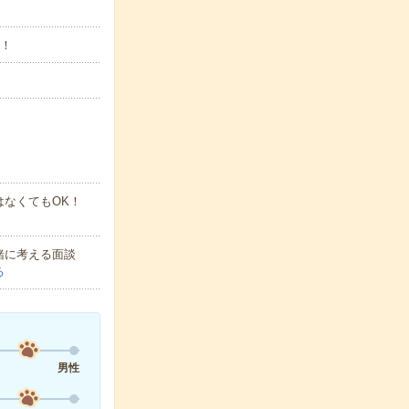
す！
なくてもOK！
緒に考える面談
る
男性