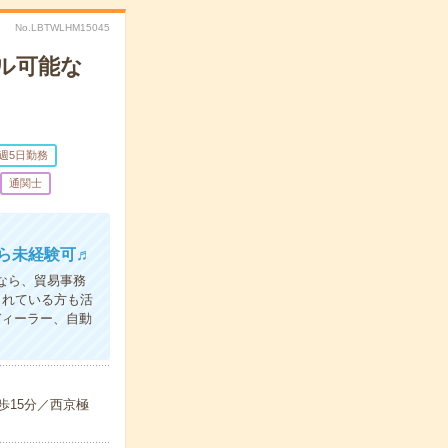
No.LBTWLHM15045
ール可能な
週5日勤務
通関士
ら未経験可♬
なら、貿易事務
されている方も活
ィーラー、自動
歩15分／西京極