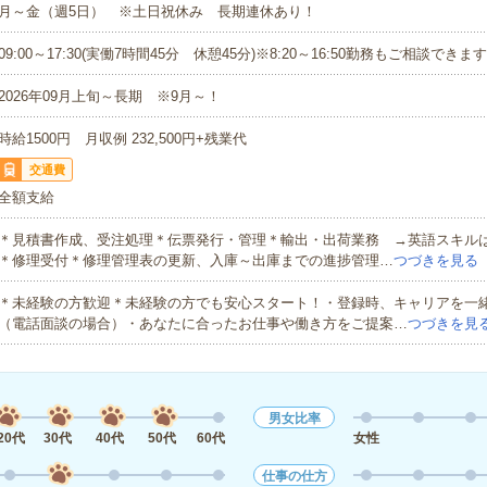
月～金（週5日） ※土日祝休み 長期連休あり！
09:00～17:30(実働7時間45分 休憩45分)※8:20～16:50勤務もご相談できま
2026年09月上旬～長期 ※9月～！
時給1500円 月収例 232,500円+残業代
交通費
全額支給
＊見積書作成、受注処理＊伝票発行・管理＊輸出・出荷業務 →英語スキルは
＊修理受付＊修理管理表の更新、入庫～出庫までの進捗管理…
つづきを見る
＊未経験の方歓迎＊未経験の方でも安心スタート！・登録時、キャリアを一
（電話面談の場合）・あなたに合ったお仕事や働き方をご提案…
つづきを見
男女比率
20代
30代
40代
50代
60代
女性
仕事の仕方