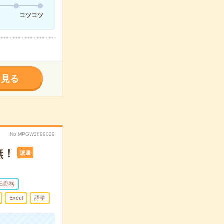
コツコツ
く見る
No.MPGW1699029
無！
派遣
日勤務
Excel
語学