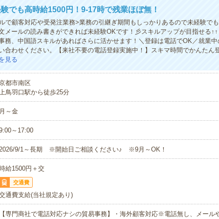
験でも高時給1500円！9-17時で残業ほぼ無！
ールで顧客対応や受発注業務>業務の引継ぎ期間もしっかりあるので未経験で
文メールの読み書きができれば未経験OKです！彡スキルアップが目指せる↑
事務、中国語スキルがあればさらに活かせます！＼登録は電話でOK／就業中
い合わせください。【来社不要の電話登録実施中！】スキマ時間でかんたん
を見る
京都市南区
上鳥羽口駅から徒歩25分
月～金
9:00～17:00
2026/9/1～長期 ※開始日ご相談ください♪ ※9月～OK！
時給1500円＋交
交通費
交通費支給(当社規定あり)
【専門商社で電話対応ナシの貿易事務】・海外顧客対応※電話無し、メール