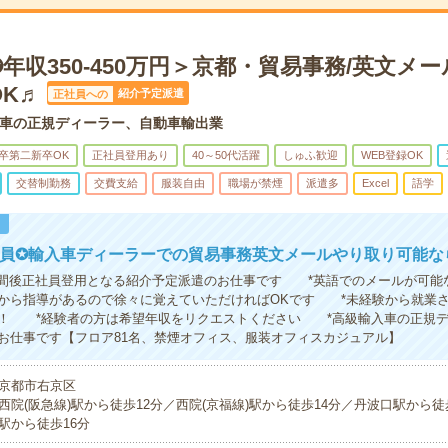
年収350-450万円＞京都・貿易事務/英文メ
K♬
紹介予定派遣
正社員への
車の正規ディーラー、自動車輸出業
卒第二新卒OK
正社員登用あり
40～50代活躍
しゅふ歓迎
WEB登録OK
交替制勤務
交費支給
服装自由
職場が禁煙
派遣多
Excel
語学
！
社員✪輸入車ディーラーでの貿易事務英文メールやり取り可能な
期間後正社員登用となる紹介予定派遣のお仕事です *英語でのメールが可能
から指導があるので徐々に覚えていただければOKです *未経験から就業
！ *経験者の方は希望年収をリクエストください *高級輸入車の正規デ
お仕事です【フロア81名、禁煙オフィス、服装オフィスカジュアル】
京都市右京区
西院(阪急線)駅から徒歩12分／西院(京福線)駅から徒歩14分／丹波口駅から徒
駅から徒歩16分