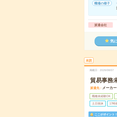
職場の様子
派遣会社
気
未読
掲載日
2026/08/07
貿易事務未
メーカー
派遣先
職種未経験OK
土日祝休
17
ここがポイント