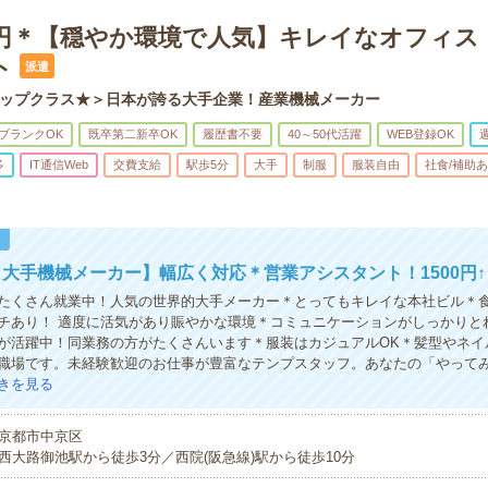
00円＊【穏やか環境で人気】キレイなオフィス
ト
派遣
ップクラス★＞日本が誇る大手企業！産業機械メーカー
ブランクOK
既卒第二新卒OK
履歴書不要
40～50代活躍
WEB登録OK
多
IT通信Web
交費支給
駅歩5分
大手
制服
服装自由
社食/補助
！
大手機械メーカー】幅広く対応＊営業アシスタント！1500円↑
たくさん就業中！人気の世界的大手メーカー＊とってもキレイな本社ビル＊
チあり！ 適度に活気があり賑やかな環境＊コミュニケーションがしっかりとれ
が活躍中！同業務の方がたくさんいます＊服装はカジュアルOK＊髪型やネイ
職場です。未経験歓迎のお仕事が豊富なテンプスタッフ。あなたの「やって
きを見る
京都市中京区
西大路御池駅から徒歩3分／西院(阪急線)駅から徒歩10分