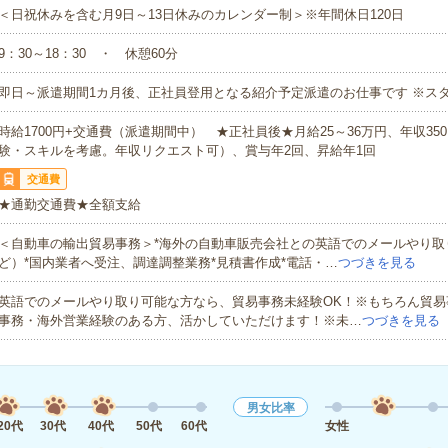
＜日祝休みを含む月9日～13日休みのカレンダー制＞※年間休日120日
9：30～18：30 ・ 休憩60分
即日～派遣期間1カ月後、正社員登用となる紹介予定派遣のお仕事です ※ス
時給1700円+交通費（派遣期間中） ★正社員後★月給25～36万円、年収350
験・スキルを考慮。年収リクエスト可）、賞与年2回、昇給年1回
交通費
★通勤交通費★全額支給
＜自動車の輸出貿易事務＞*海外の自動車販売会社との英語でのメールやり取
ど）*国内業者へ受注、調達調整業務*見積書作成*電話・…
つづきを見る
英語でのメールやり取り可能な方なら、貿易事務未経験OK！※もちろん貿易
事務・海外営業経験のある方、活かしていただけます！※未…
つづきを見る
男女比率
20代
30代
40代
50代
60代
女性