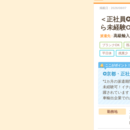
掲載日
2026/08/07
＜正社員✪
ら未経験O
高級輸入
派遣先
ブランクOK
既
平日休
残業少
ここがポイント
✪京都・正
*1カ月の派遣
未経験可！イチ
躍されています
車輸出企業での
勤務地