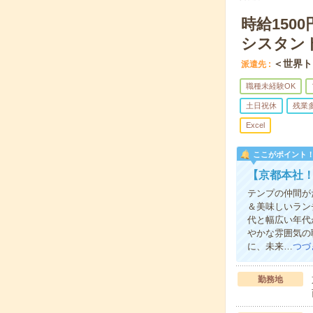
時給15
シスタン
＜世界ト
派遣先
職種未経験OK
土日祝休
残業
Excel
ここがポイント
【京都本社！
テンプの仲間が
＆美味しいラン
代と幅広い年代
やかな雰囲気の
に、未来…
つづ
勤務地