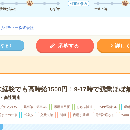
仕事の仕方
活気がある
しずか
テキパキ
リバティー株式会社
応募する
詳し
になる！
経験でも高時給1500円！9-17時で残業ほぼ
・商社関連
ブランクOK
既卒第二新卒OK
履歴書不要
しゅふ歓迎
WEB登録OK
週5
時前までの仕事
残業少
交費支給
制服
職場が禁煙
電話対応なし
Word
！