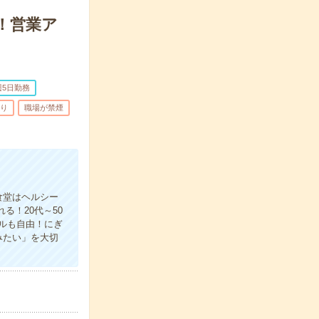
！営業ア
週5日勤務
あり
職場が禁煙
食堂はヘルシー
る！20代～50
ルも自由！にぎ
みたい」を大切