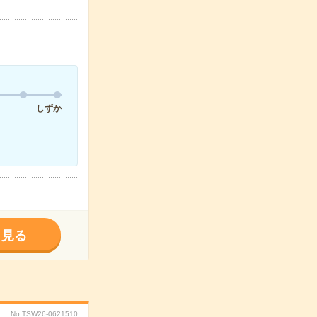
しずか
く見る
No.TSW26-0621510