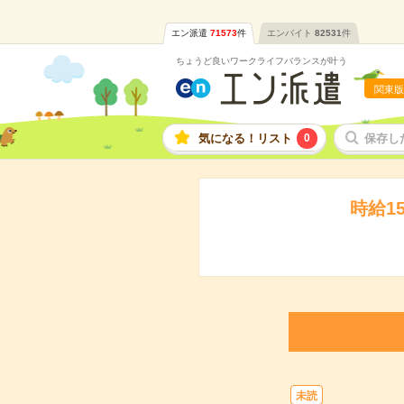
エン派遣
71573
件
エンバイト
82531
件
ちょうど良いワークライフバランスが叶う
関東版
気になる！リスト
0
保存し
時給1
未読