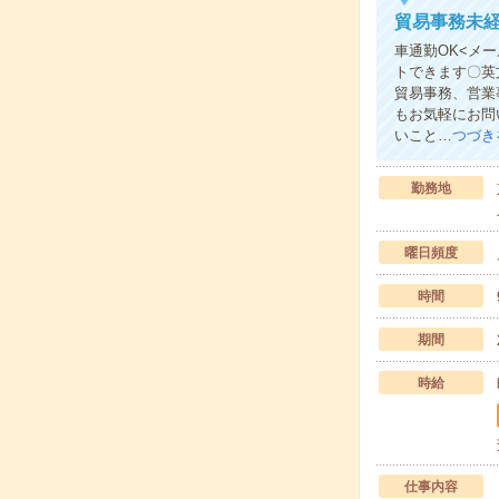
貿易事務未経
車通勤OK<メ
トできます〇英
貿易事務、営業
もお気軽にお問
いこと…
つづき
勤務地
曜日頻度
時間
期間
時給
仕事内容