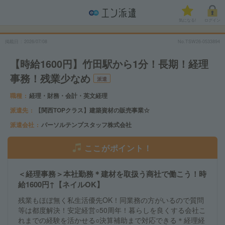
気になる!
ログイン
掲載日
2026/07/08
No.TSW26-0533894
【時給1600円】竹田駅から1分！長期！経理
事務！残業少なめ
派遣
職種
経理・財務・会計・英文経理
派遣先
【関西TOPクラス】建築資材の販売事業☆
派遣会社
パーソルテンプスタッフ株式会社
ここがポイント！
＜経理事務＞本社勤務＊建材を取扱う商社で働こう！時
給1600円↑【ネイルOK】
残業もほぼ無く私生活優先OK！同業務の方がいるので質問
等は都度解決！安定経営○50周年！暮らしを良くする会社こ
れまでの経験を活かせる○決算補助まで対応できる＊経理経