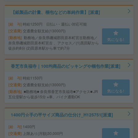
【紙製品の計量、梱包などの単純作業】[派遣]
給 与
時給1250円 日払い・週払い対応可能
交通費
交通費全額支給(13000円)
勤務地
勤務地／奈良県磯城郡田原本町宮古勤務地／
気になる!
奈良県磯城郡田原本町宮古 、アクセス／(1)黒田駅から
徒歩約8分 (2)田原本駅から車で約7分
香芝市良福寺｜100均商品のピッキングや梱包作業[派遣]
給 与
時給1150円
交通費
交通費全額支給(13000円)
気になる!
勤務地
■勤務地■ 奈良県香芝市良福寺■アクセス■ JR
五位堂駅から徒歩15分 ※車、バイク通勤OK
1400円☆手の平サイズ商品の仕分け_H125751[派遣]
給 与
1400円
交通費
上限あり(月額)30,000円