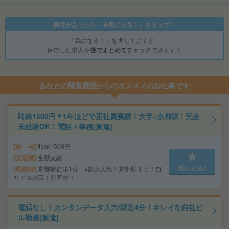
興味があったら「★気になる！」をタップ！
「気になる！」を押しておくと、
保存した求人を
後でまとめてチェック
できます！
あなたの閲覧履歴からのオススメのお仕事です
時給1500円＊1年ほどで正社員実績！大手×京都駅！完全
未経験OK！電話＋事務[派遣]
給 与
時給1500円
交通費
全額支給
気になる!
勤務地
京都駅徒歩1分 ※超大人気！京都駅すぐ！自
社ビル就業！駅直結！
電話なし！カンタンデータ入力/駅近4分！キレイな自社ビ
ル勤務[派遣]