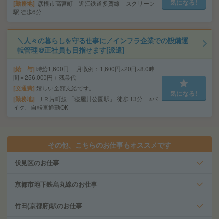
気になる!
勤務地
彦根市高宮町 近江鉄道多賀線 スクリーン
駅 徒歩6分
＼人々の暮らしを守る仕事に／インフラ企業での設備運
転管理＠正社員も目指せます[派遣]
給 与
時給1,600円 月収例：1,600円×20日×8.0時
間＝256,000円＋残業代
交通費
嬉しい全額支給です。
気になる!
勤務地
ＪＲ片町線 「寝屋川公園駅」 徒歩 13分 ※バ
イク、自転車通勤OK
その他、こちらのお仕事もオススメです
伏見区のお仕事
京都市地下鉄烏丸線のお仕事
竹田(京都府)駅のお仕事