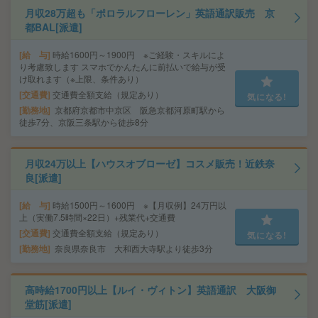
月収28万超も「ポロラルフローレン」英語通訳販売 京
都BAL[派遣]
給 与
時給1600円～1900円 ※ご経験・スキルによ
り考慮致します スマホでかんたんに前払いで給与が受
け取れます（※上限、条件あり）
交通費
交通費全額支給（規定あり）
気になる!
勤務地
京都府京都市中京区 阪急京都河原町駅から
徒歩7分、京阪三条駅から徒歩8分
月収24万以上【ハウスオブローゼ】コスメ販売！近鉄奈
良[派遣]
給 与
時給1500円～1600円 ※【月収例】24万円以
上（実働7.5時間×22日）+残業代+交通費
交通費
交通費全額支給（規定あり）
気になる!
勤務地
奈良県奈良市 大和西大寺駅より徒歩3分
高時給1700円以上【ルイ・ヴィトン】英語通訳 大阪御
堂筋[派遣]