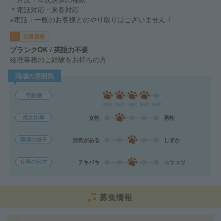
＊電話対応・来客対応
※電話：一般のお客様とのやり取りはございません！
応募資格
ブランクOK / 英語力不要
経理事務のご経験をお持ちの方
職場の雰囲気
年齢層
20代
30代
40代
50代
60代
男女比率
女性
男性
職場の様子
活気がある
しずか
仕事の仕方
テキパキ
コツコツ
募集情報