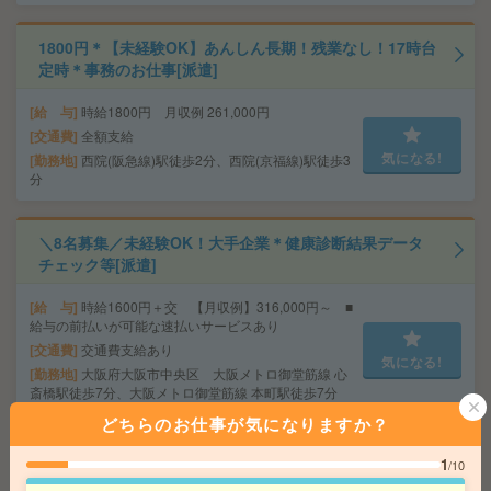
1800円＊【未経験OK】あんしん長期！残業なし！17時台
定時＊事務のお仕事[派遣]
給 与
時給1800円 月収例 261,000円
交通費
全額支給
気になる!
勤務地
西院(阪急線)駅徒歩2分、西院(京福線)駅徒歩3
分
＼8名募集／未経験OK！大手企業＊健康診断結果データ
チェック等[派遣]
給 与
時給1600円＋交 【月収例】316,000円～ ■
給与の前払いが可能な速払いサービスあり
交通費
交通費支給あり
気になる!
勤務地
大阪府大阪市中央区 大阪メトロ御堂筋線 心
斎橋駅徒歩7分、大阪メトロ御堂筋線 本町駅徒歩7分
どちらのお仕事が気になりますか？
【高時給1730円】未経験OK＊残業なし！データ入力やチ
1
/10
ャット返信対応など[派遣]