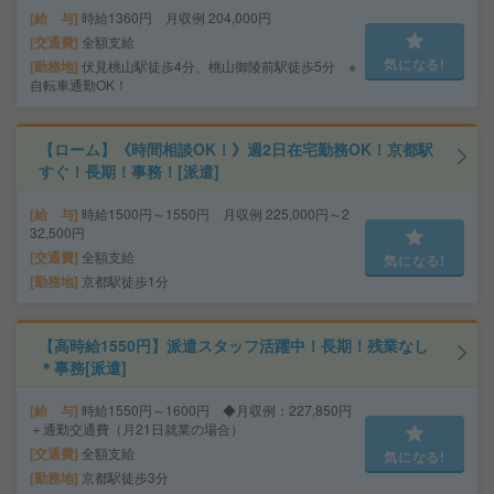
給 与
時給1360円 月収例 204,000円
交通費
全額支給
気になる!
勤務地
伏見桃山駅徒歩4分、桃山御陵前駅徒歩5分 ※
自転車通勤OK！
【ローム】《時間相談OK！》週2日在宅勤務OK！京都駅
すぐ！長期！事務！[派遣]
給 与
時給1500円～1550円 月収例 225,000円～2
32,500円
交通費
全額支給
気になる!
勤務地
京都駅徒歩1分
【高時給1550円】派遣スタッフ活躍中！長期！残業なし
＊事務[派遣]
給 与
時給1550円～1600円 ◆月収例：227,850円
＋通勤交通費（月21日就業の場合）
交通費
全額支給
気になる!
勤務地
京都駅徒歩3分