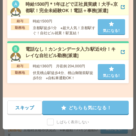
時給1500円＊1年ほどで正社員実績！大手×京
給 与
時給1730円＋交 ■給与の前払いが可能な速
都駅！完全未経験OK！電話＋事務[派遣]
払いサービスあり
交通費
交通費支給あり
時給1500円
給与
気になる!
勤務地
大阪府大阪市北区 大阪メトロ四つ橋線 西梅
京都駅徒歩1分 ※超大人気！京都駅す
勤務地
気になる!
田駅徒歩4分、大阪環状線 大阪駅徒歩7分
ぐ！自社ビル就業！駅直結！
電話なし！カンタンデータ入力/駅近4分！キ
給与即払いOK！駅チカ！高時給！入出荷・ピッキング[派
レイな自社ビル勤務[派遣]
遣]
時給1360円 月収例 204,000円
給与
給 与
時給1300円
伏見桃山駅徒歩4分、桃山御陵前駅徒
勤務地
交通費
交通費支給有り
気になる!
気になる!
歩5分 ※自転車通勤OK！
勤務地
くいな橋駅～徒歩3分 ※バイク通勤OK
給与即払いOK！高時給！土日休み！日勤のお仕事！梱包
業務[派遣]
スキップ
どちらも気になる！
給 与
時給1400円
しばらく表示しない
交通費
交通費支給有り
気になる!
勤務地
京都府京都市伏見区 ※車通勤・バイク通勤O
K