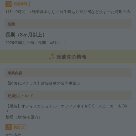
残業時間
月5～9時間 ※残業基本なし／発生時も月末月初など決まった時期のみ
期間
長期（3ヶ月以上）
2026年08月下旬～長期 ※8月～！
派遣先の情報
事業内容
【関西TOPクラス】建築資材の販売事業☆
配属先について
【服装】オフィスカジュアル・オフィスネイルOK！スニーカーもOK
＊
禁煙（敷地内/屋内）
男女比
女性多め