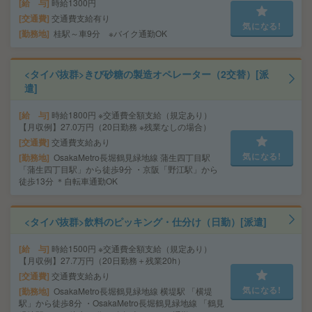
給 与
時給1300円
交通費
交通費支給有り
気になる!
勤務地
桂駅～車9分 ※バイク通勤OK
<タイパ抜群>きび砂糖の製造オペレーター（2交替）[派
遣]
給 与
時給1800円 ※交通費全額支給（規定あり）
【月収例】27.0万円（20日勤務 ※残業なしの場合）
交通費
交通費支給あり
気になる!
勤務地
OsakaMetro長堀鶴見緑地線 蒲生四丁目駅
「蒲生四丁目駅」から徒歩9分 ・京阪「野江駅」から
徒歩13分 ＊自転車通勤OK
<タイパ抜群>飲料のピッキング・仕分け（日勤）[派遣]
給 与
時給1500円 ※交通費全額支給（規定あり）
【月収例】27.7万円（20日勤務＋残業20h）
交通費
交通費支給あり
気になる!
勤務地
OsakaMetro長堀鶴見緑地線 横堤駅 「横堤
駅」から徒歩8分 ・OsakaMetro長堀鶴見緑地線 「鶴見