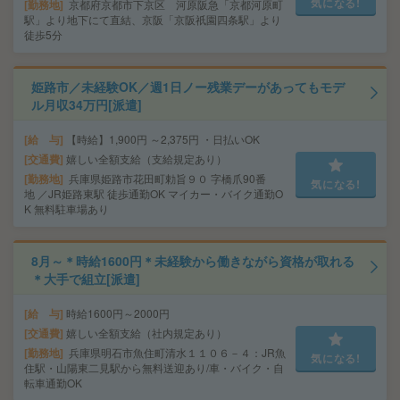
気になる!
勤務地
京都府京都市下京区 河原阪急「京都河原町
駅」より地下にて直結、京阪「京阪祇園四条駅」より
徒歩5分
姫路市／未経験OK／週1日ノー残業デーがあってもモデ
ル月収34万円[派遣]
給 与
【時給】1,900円 ～2,375円 ・日払いOK
交通費
嬉しい全額支給（支給規定あり）
勤務地
兵庫県姫路市花田町勅旨９０ 字橋爪90番
気になる!
地 ／JR姫路東駅 徒歩通勤OK マイカー・バイク通勤O
K 無料駐車場あり
8月～＊時給1600円＊未経験から働きながら資格が取れる
＊大手で組立[派遣]
給 与
時給1600円～2000円
交通費
嬉しい全額支給（社内規定あり）
勤務地
兵庫県明石市魚住町清水１１０６－４：JR魚
気になる!
住駅・山陽東二見駅から無料送迎あり/車・バイク・自
転車通勤OK