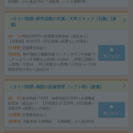
緑地駅」から徒歩10分 ＊自転車、バイク通勤OK
<タイパ抜群>研究活動の支援／大学スタッフ（日勤）[派
遣]
給 与
時給2200円 ※交通費全額支給（規定あり）
【月収例】30.8万円（20日勤務 ※残業なしの場合）
交通費
交通費支給あり
勤務地
神戸電鉄公園都市線 ウッディタウン中央駅 ウ
気になる!
ッディタウン中央駅から民間バス20分 ・JR新三田駅か
ら民間バス20分 ・JR三田駅から民間バス20分 ※バス停
関西学院大学から徒歩2分 ＊、、
<タイパ抜群>病院の設備管理（シフト制）[派遣]
給 与
基本時給1700円・深夜時給2125円 ※交通費全
額支給（規定あり） 【月収例】27.2万円（10日勤務＋
深夜20h ※残業なしの場合）
気になる!
交通費
交通費支給あり
勤務地
京阪本線 天満橋駅 「天満橋駅」から徒歩6分