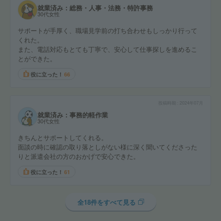
就業済み：総務・人事・法務・特許事務
30代女性
サポートが手厚く、職場見学前の打ち合わせもしっかり行って
くれた。
また、電話対応もとても丁寧で、安心して仕事探しを進めるこ
とができた。
役に立った！
66
投稿時期
2024年07月
就業済み：事務的軽作業
30代女性
きちんとサポートしてくれる。
面談の時に確認の取り落としがない様に深く聞いてくださった
りと派遣会社の方のおかげで安心できた。
役に立った！
61
全18件をすべて見る