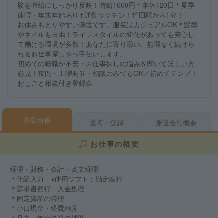
験を時給にしっかり反映！時給1600円＊年休120日＊夏季
休暇・年末年始あり↑通勤ラクチン！竹田駅から1分！
お休みもとりやすい環境です。服装はカジュアルOK＊髪型
やネイルも自由！ライフスタイルの変化があっても安心し
て働ける環境が多数！あなたに寄り添い、無理なく続けら
れるお仕事探しをお手伝いします。
初めての転職が不安・お仕事探しの悩みを聞いてほしい方
必見！夜間・土曜開催・相談のみでもOK／初めてテンプ！
おしごと相談付き登録会
募集情報
選考・登録
派遣会社概要
お仕事の概要
経理・財務・会計・英文経理
＊仕訳入力 ※使用ソフト：勘定奉行
＊請求書発行・入金処理
＊固定資産の管理
＊小口現金・経費精算
＊月次・年次決算の補助