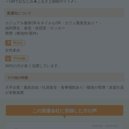
＜CMでおなじみ★ふるさと納税サイト♪＞
配属先について
カジュアル服装OK＆ネイルもOK・カフェ風食堂あり＊・
福利厚生：食堂・休憩室・ロッカー
禁煙（敷地内/屋内）
男女比
女性多め
平均年齢
30代の方が多く活躍しています。
その他の特徴
大手企業 / 服装自由 / 社員食堂・食事補助あり / 職場が禁煙 / 派遣社員
が多数就業
この派遣会社に登録した方の声
投稿時期
2024年09月