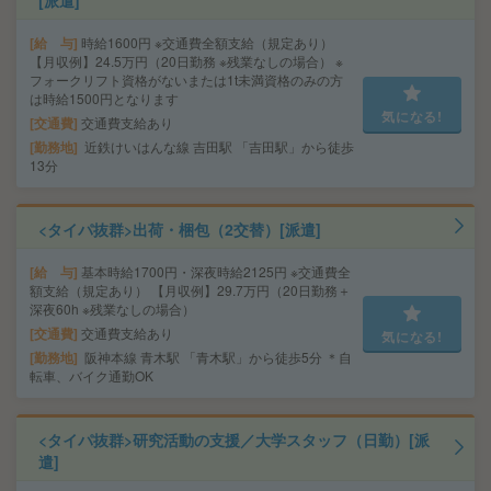
[派遣]
給 与
時給1600円 ※交通費全額支給（規定あり）
【月収例】24.5万円（20日勤務 ※残業なしの場合） ※
フォークリフト資格がないまたは1t未満資格のみの方
は時給1500円となります
気になる!
交通費
交通費支給あり
勤務地
近鉄けいはんな線 吉田駅 「吉田駅」から徒歩
13分
<タイパ抜群>出荷・梱包（2交替）[派遣]
給 与
基本時給1700円・深夜時給2125円 ※交通費全
額支給（規定あり） 【月収例】29.7万円（20日勤務＋
深夜60h ※残業なしの場合）
交通費
交通費支給あり
気になる!
勤務地
阪神本線 青木駅 「青木駅」から徒歩5分 ＊自
転車、バイク通勤OK
<タイパ抜群>研究活動の支援／大学スタッフ（日勤）[派
遣]