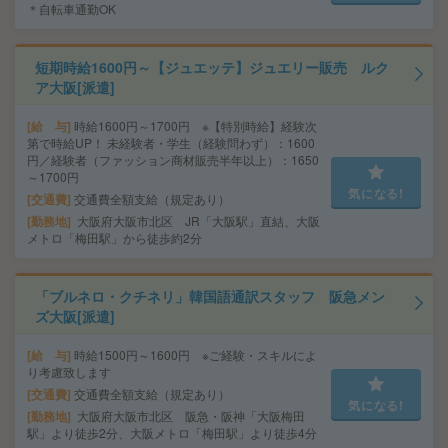
＊自転車通勤OK
短期時給1600円～【ジュエッテ】ジュエリー販売 ルク
ア大阪[派遣]
給 与
時給1600円～1700円 ※【特別時給】経験次
第で時給UP！ 未経験者・学生（経験問わず）：1600
円／経験者（ファッション商材販売半年以上）：1650
～1700円
気になる!
交通費
交通費全額支給（規定あり）
勤務地
大阪府大阪市北区 JR「大阪駅」直結、大阪
メトロ「梅田駅」から徒歩約2分
「ブルネロ・クチネリ」韓国語通訳スタッフ 阪急メン
ズ大阪[派遣]
給 与
時給1500円～1600円 ※ご経験・スキルによ
り考慮致します
交通費
交通費全額支給（規定あり）
気になる!
勤務地
大阪府大阪市北区 阪急・阪神「大阪梅田
駅」より徒歩2分、大阪メトロ「梅田駅」より徒歩4分