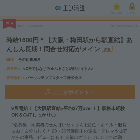
気になる!
ログイン
NEW
掲載日
2026/08/04
No.TSW26-0533774
時給1600円＊【大阪・梅田駅から駅直結】あ
んしん長期！問合せ対応がメイン
派遣
職種
その他事務系
派遣先
＜CMでおなじみ★ふるさと納税サイト♪＞
派遣会社
パーソルテンプスタッフ株式会社
ここがポイント！
9月開始！【大阪駅直結×平均27万over！】事務未経験
OK＆OJTしっかり〇
2名募集！同業務のせんぱいたくさん↑髪色・ネイル・服装
自由！自分らしく＊ 20～30代活躍中の環境＊テレマや販売
からの事務デビューにも！ 人気のグランフロントでの勤