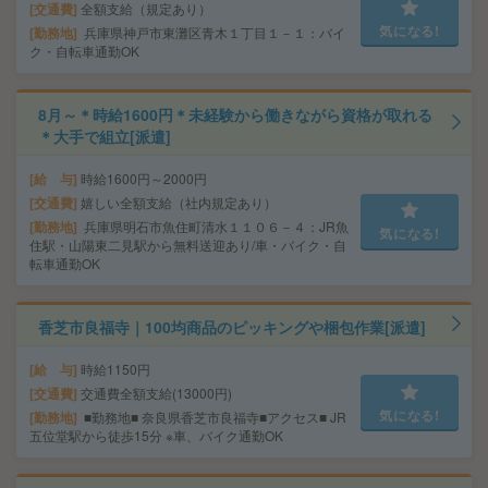
交通費
全額支給（規定あり）
気になる!
勤務地
兵庫県神戸市東灘区青木１丁目１－１：バイ
ク・自転車通勤OK
8月～＊時給1600円＊未経験から働きながら資格が取れる
＊大手で組立[派遣]
給 与
時給1600円～2000円
交通費
嬉しい全額支給（社内規定あり）
勤務地
兵庫県明石市魚住町清水１１０６－４：JR魚
気になる!
住駅・山陽東二見駅から無料送迎あり/車・バイク・自
転車通勤OK
香芝市良福寺｜100均商品のピッキングや梱包作業[派遣]
給 与
時給1150円
交通費
交通費全額支給(13000円)
気になる!
勤務地
■勤務地■ 奈良県香芝市良福寺■アクセス■ JR
五位堂駅から徒歩15分 ※車、バイク通勤OK