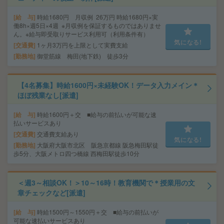
給 与
時給1680円 月収例 26万円 時給1680円×実
働8h×週5日×4週 ※月収例を保証するものではありませ
ん。※給与即受取りサービス利用可（利用条件有）
気になる!
交通費
1ヶ月3万円を上限として実費支給
勤務地
御堂筋線 梅田(地下鉄) 徒歩3分
【4名募集】時給1600円×未経験OK！データ入力メイン＊
ほぼ残業なし[派遣]
給 与
時給1600円＋交 ■給与の前払いが可能な速
払いサービスあり
交通費
交通費支給あり
気になる!
勤務地
大阪府大阪市北区 阪急京都線 阪急梅田駅徒
歩5分、大阪メトロ四つ橋線 西梅田駅徒歩10分
＜週3～相談OK！＞10～16時！教育機関で＊授業用の文
章チェックなど[派遣]
給 与
時給1500円～1550円＋交 ■給与の前払いが
可能な速払いサービスあり