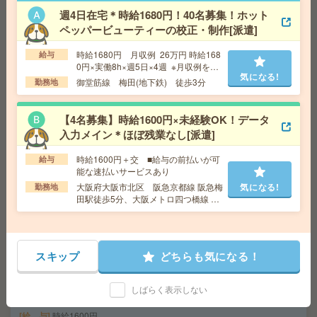
勤務地
淀屋橋駅～徒歩3分
週4日在宅＊時給1680円！40名募集！ホット
ペッパービューティーの校正・制作[派遣]
【電話なし】落ち着いた環境！長期！残業なし！17時台
時給1680円 月収例 26万円 時給168
給与
定時！事務のお仕事[派遣]
0円×実働8h×週5日×4週 ※月収例を保
気になる!
証するものではありません。※給与即
御堂筋線 梅田(地下鉄) 徒歩3分
勤務地
給 与
時給1600円 月収例 224,000円
受取りサービス利用可（利用条件有）
交通費
全額支給
気になる!
【4名募集】時給1600円×未経験OK！データ
勤務地
大正駅徒歩15分 ※自転車・バイクOKです
入力メイン＊ほぼ残業なし[派遣]
時給1650円＊＼英語使ってお仕事／ホテルの受付！時
時給1600円＋交 ■給与の前払いが可
給与
能な速払いサービスあり
間・日数の相談もOK[派遣]
大阪府大阪市北区 阪急京都線 阪急梅
気になる!
勤務地
田駅徒歩5分、大阪メトロ四つ橋線 西
給 与
時給1650円 月収例 211,200円
梅田駅徒歩10分
交通費
全額支給
気になる!
勤務地
梅田(地下鉄)駅徒歩8分、大阪駅徒歩8分
スキップ
どちらも気になる！
＼40代～50代活躍中／入力できればOK！高時給1600
円！駅近[派遣]
しばらく表示しない
給 与
時給1600円