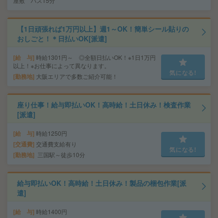
屋敷 バス15分
【1日頑張れば1万円以上】週1～OK！簡単シール貼りの
おしごと！＊日払いOK[派遣]
給 与
時給1301円～ ◎全額日払いOK！※1日1万円
以上！※お仕事によって異なります。
気になる!
勤務地
大阪エリアで多数ご紹介可能！
座り仕事！給与即払いOK！高時給！土日休み！検査作業
[派遣]
給 与
時給1250円
交通費
交通費支給有り
気になる!
勤務地
三国駅～徒歩10分
給与即払いOK！高時給！土日休み！製品の梱包作業[派
遣]
給 与
時給1400円