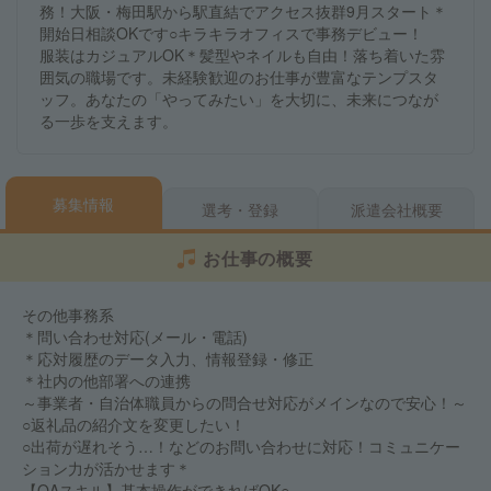
務！大阪・梅田駅から駅直結でアクセス抜群9月スタート＊
開始日相談OKです○キラキラオフィスで事務デビュー！
服装はカジュアルOK＊髪型やネイルも自由！落ち着いた雰
囲気の職場です。未経験歓迎のお仕事が豊富なテンプスタ
ッフ。あなたの「やってみたい」を大切に、未来につなが
る一歩を支えます。
募集情報
選考・登録
派遣会社概要
お仕事の概要
その他事務系
＊問い合わせ対応(メール・電話)
＊応対履歴のデータ入力、情報登録・修正
＊社内の他部署への連携
～事業者・自治体職員からの問合せ対応がメインなので安心！～
○返礼品の紹介文を変更したい！
○出荷が遅れそう…！などのお問い合わせに対応！コミュニケー
ション力が活かせます＊
【OAスキル】基本操作ができればOK○