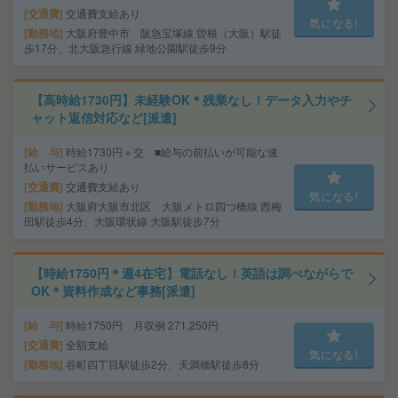
交通費
交通費支給あり
気になる!
勤務地
大阪府豊中市 阪急宝塚線 曽根（大阪）駅徒
歩17分、北大阪急行線 緑地公園駅徒歩9分
【高時給1730円】未経験OK＊残業なし！データ入力やチ
ャット返信対応など[派遣]
給 与
時給1730円＋交 ■給与の前払いが可能な速
払いサービスあり
交通費
交通費支給あり
気になる!
勤務地
大阪府大阪市北区 大阪メトロ四つ橋線 西梅
田駅徒歩4分、大阪環状線 大阪駅徒歩7分
【時給1750円＊週4在宅】電話なし！英語は調べながらで
OK＊資料作成など事務[派遣]
給 与
時給1750円 月収例 271,250円
交通費
全額支給
気になる!
勤務地
谷町四丁目駅徒歩2分、天満橋駅徒歩8分