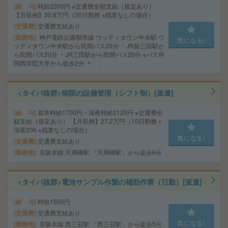
給 与
時給2200円 ※交通費全額支給（規定あり）
【月収例】30.8万円（20日勤務 ※残業なしの場合）
交通費
交通費支給あり
勤務地
神戸電鉄公園都市線 ウッディタウン中央駅 ウ
気になる!
ッディタウン中央駅から民間バス20分 ・JR新三田駅か
ら民間バス20分 ・JR三田駅から民間バス20分 ※バス停
関西学院大学から徒歩2分 ＊、、
<タイパ抜群>病院の設備管理（シフト制）[派遣]
給 与
基本時給1700円・深夜時給2125円 ※交通費全
額支給（規定あり） 【月収例】27.2万円（10日勤務＋
深夜20h ※残業なしの場合）
気になる!
交通費
交通費支給あり
勤務地
京阪本線 天満橋駅 「天満橋駅」から徒歩6分
<タイパ抜群>電池サンプル作製の補助作業（日勤）[派遣]
給 与
時給1550円
交通費
交通費支給あり
気になる!
勤務地
京阪本線 西三荘駅 「西三荘駅」から徒歩5分