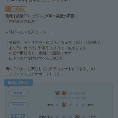
応募資格
職種未経験OK / ブランクOK / 英語力不要
＊未経験の方歓迎＊
未経験の方でも安心スタート！
・登録時、キャリアを一緒に考える面談（電話面談の場合）
・あなたに合ったお仕事や働き方をご提案します
・お仕事開始後も、定期的な面談でサポート
・自宅で好きな時に学べるOA研修
初めての方にも安心してお仕事スタートができるように
テンプスタッフがサポートします。
職場の雰囲気
年齢層
20代
30代
40代
50代
60代
男女比率
女性
男性
職場の様子
活気がある
しずか