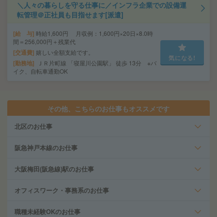
＼人々の暮らしを守る仕事に／インフラ企業での設備運
転管理＠正社員も目指せます[派遣]
給 与
時給1,600円 月収例：1,600円×20日×8.0時
間＝256,000円＋残業代
交通費
嬉しい全額支給です。
気になる!
勤務地
ＪＲ片町線 「寝屋川公園駅」 徒歩 13分 ※バ
イク、自転車通勤OK
その他、こちらのお仕事もオススメです
北区のお仕事
阪急神戸本線のお仕事
大阪梅田(阪急線)駅のお仕事
オフィスワーク・事務系のお仕事
職種未経験OKのお仕事