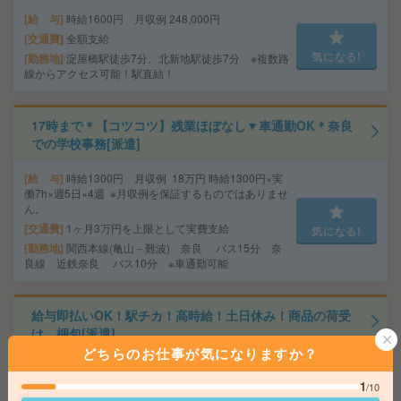
給 与
時給1600円 月収例 248,000円
交通費
全額支給
気になる!
勤務地
淀屋橋駅徒歩7分、北新地駅徒歩7分 ※複数路
線からアクセス可能！駅直結！
17時まで＊【コツコツ】残業ほぼなし▼車通勤OK＊奈良
での学校事務[派遣]
給 与
時給1300円 月収例 18万円 時給1300円×実
働7h×週5日×4週 ※月収例を保証するものではありませ
ん。
交通費
1ヶ月3万円を上限として実費支給
気になる!
勤務地
関西本線(亀山－難波) 奈良 バス15分 奈
良線 近鉄奈良 バス10分 ※車通勤可能
給与即払いOK！駅チカ！高時給！土日休み！商品の荷受
け、梱包[派遣]
どちらのお仕事が気になりますか？
給 与
時給1700円
1
交通費
交通費支給有り
/10
気になる!