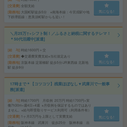
交通費
全額支給
気になる!
勤務地
大国町駅徒歩5分 ※南海本線：今宮戎駅や地
下鉄堺筋線：恵美須町駅からも近い！
＼月25万↑×シフト制！／ふるさと納税に関するテレマ！
＊50代活躍中[派遣]
給 与
時給1600円＋交
交通費
◆交通費実費支給※当社規定あり
気になる!
勤務地
京阪本線 淀屋橋駅 徒歩5分/JR東西線 北新地
駅 徒歩9分
17時まで＊【コツコツ】残業ほぼなし▼武庫川で一般事
務[派遣]
給 与
時給1700円 月収例 20万円 時給1700円×実
働7h30m×週4日×4週 ※月収例を保証するものではあり
ません。※給与即受取りサービス利用可（利用条件有）
交通費
1ヶ月3万円を上限として実費支給
気になる!
勤務地
阪神本線 武庫川 徒歩25分 阪神本線 出