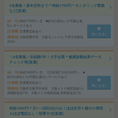
4名募集！基本定時まで＊時給1700円＊モニタリング業務
など[派遣]
給 与
時給1700円＋交 ■給与の前払いが可能な速
払いサービスあり
交通費
交通費支給あり
気になる!
勤務地
大阪府豊中市 大阪モノレール 千里中央駅徒
歩5分
＼8名募集／未経験OK！大手企業＊健康診断結果データ
チェック等[派遣]
給 与
時給1600円＋交 【月収例】316,000円～ ■
給与の前払いが可能な速払いサービスあり
交通費
交通費支給あり
気になる!
勤務地
大阪府大阪市中央区 大阪メトロ御堂筋線 心
斎橋駅徒歩7分、大阪メトロ御堂筋線 本町駅徒歩7分
時給1600円＊月1～2回出社のみ！ほぼ在宅▼穏やか環境
＆ほぼ電話なし！部署サポ[派遣]