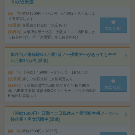
うめだ[派遣]
給 与
時給1700円～1750円 ※ご経験・スキルによ
り考慮致します
交通費
交通費全額支給（規定あり）
気になる!
勤務地
大阪府大阪市北区 大阪メトロ「梅田駅」か
ら徒歩約2分、JR「大阪駅」から徒歩約4分
姫路市／未経験OK／週1日ノー残業デーがあってもモデ
ル月収34万円[派遣]
給 与
【時給】1,900円 ～2,375円 ・日払いOK
交通費
嬉しい全額支給（支給規定あり）
勤務地
兵庫県姫路市花田町勅旨９０ 字橋爪90番
気になる!
地 ／JR姫路東駅 徒歩通勤OK マイカー・バイク通勤O
K 無料駐車場あり
〈時給1500円〉日勤＊土日祝休み＊民間航空機メーカー/
軽作業＊男女活躍中[派遣]
給 与
時給1500円～1875円